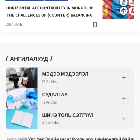
HORIZONTAL ACCOUNTABILITY IN MONGOLIA:
THE CHALLENGES OF (COUNTER) BALANCING
2024-03-12
АНГИЛАЛУУД
МЭДЭЭ МЭДЭЭЛЭЛ
22 Articles
СУДАЛГАА
13 Articles
ШИНЭ ТОЛЬ СЭТГҮҮЛ
592 Articles
Улс төр
Эдийн засаг
Хууль эрх зүй
Аюулгүй байдал
Түргэн хайлт: