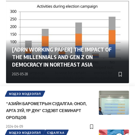
[ADRN WORKING PAPER] THE IMPACT OF
THE MILLENNIALS AND GEN Z ON
DEMOCRACY IN NORTHEAST ASIA
2025-05-28
МЭДЭЭ МЭДЭЭЛЭЛ
“АЗИЙН БАРОМЕТРЫН СУДАЛГАА: ОНОЛ,
АРГА ЗҮЙ, ҮР ДҮН” СЭДЭВТ СЕМИНАРТ
ОРОЛЦОВ
2024-04-09
МЭДЭЭ МЭДЭЭЛЭЛ
СУДАЛГАА