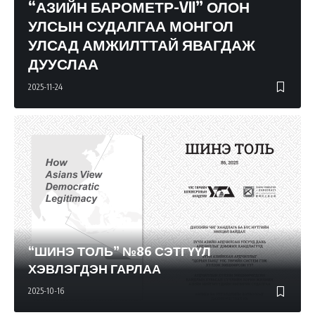
“АЗИЙН БАРОМЕТР-VII” ОЛОН
УЛСЫН СУДАЛГАА МОНГОЛ
УЛСАД АМЖИЛТТАЙ ЯВАГДАЖ
ДУУСЛАА
2025-11-24
“ШИНЭ ТОЛЬ” №86 СЭТГҮҮЛ
ХЭВЛЭГДЭН ГАРЛАА
2025-10-16