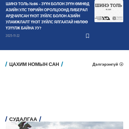
ШИНЭ ТОЛЬ №86 – ЗҮҮН БОЛОН ЗҮҮН ӨМНӨД
АЗИЙН УЛС ТӨРИЙН ОРОЛЦООНД ЛИБЕРАЛ
АРДЧИЛСАН ҮНЭТ ЗҮЙЛС БОЛОН АЗИЙН
УЛАМЖЛАЛТ ҮНЭТ ЗҮЙЛС ЯЛГААТАЙ НӨЛӨӨ
ҮЗҮҮЛЖ БАЙНА УУ?
2025-11-22
ЦАХИМ НОМЫН САН
Дэлгэрэнгүй
СУДАЛГАА