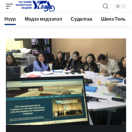
Нүүр
Мэдээ мэдээлэл
Судалгаа
Шинэ Толь