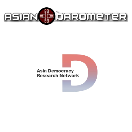
big casino
banzai bet
bons 카지노