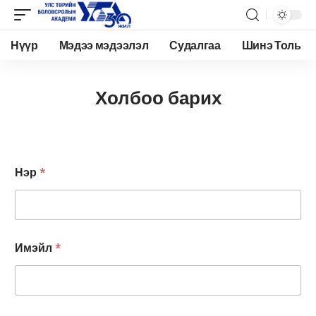
Нүүр
Мэдээ мэдээлэл
Судалгаа
Шинэ Толь
Холбоо барих
Нэр
*
Имэйл
*