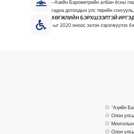
–Азийн Барометрийн албан ёсны гишү
гадна дотоодын улс төрийн сонгууль
ХӨГЖЛИЙН БЭРХШЭЭЛТЭЙ ИРГЭ
-ыг 2020 оноос эхлэн хэрэгжүүлэх бэ
“Азийн Ба
Олон улсы
Монголын
Олон улсы