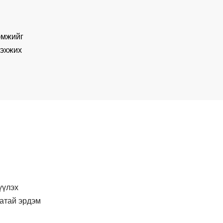
эмжийг
бэхжих
үүлэх
агатай эрдэм