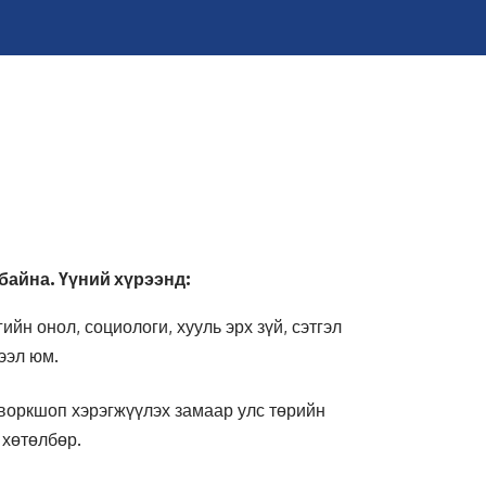
байна. Үүний хүрээнд:
ийн онол, социологи, хууль эрх зүй, сэтгэл
ээл юм.
 воркшоп хэрэгжүүлэх замаар улс төрийн
 хөтөлбөр.