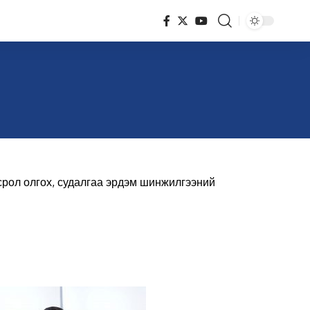
срол олгох, судалгаа эрдэм шинжилгээний