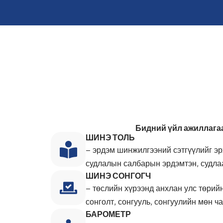
Бидний үйл ажиллагаа
ШИНЭ ТОЛЬ
– эрдэм шинжилгээний сэтгүүлийг эрхл
судлалын салбарын эрдэмтэн, судлаа
ШИНЭ СОНГОГЧ
– төслийн хүрээнд анхлан улс төрий
сонголт, сонгууль, сонгуулийн мөн ч
БАРОМЕТР