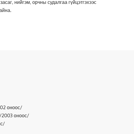
асаг, нийгэм, орчны судалгаа гүйцэтгэхээс
айна.
02 оноос/
/2003 оноос/
с/