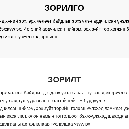
ЗОРИЛГО
нд хүний эрх, эрх чөлөөт байдлыг эрхэмлэн ардчилсан үнэл
бэхжүүлэх. Иргэний ардчилсан нийгэм, эрх зүйт төр хөгжин 
с дэмжлэг үзүүлэхэд оршино.
ЗОРИЛТ
 эрх чөлөөт байдлыг дээдлэх үзэл санааг түгээн дэлгэрүүлэх
ьч үзэлд тулгуурласан нээлттэй нийгэм бүрдүүлэх
дчилсан нийгэм, эрх зүйт төрийн төлөвшүүлэхэд дэмжлэг үз
ын засаглал, олон намын тогтолцоог бэхжүүлэхэд шаардл
удалгааны аргачлалаар туслалцаа үзүүлэх