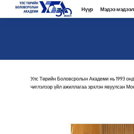
Нүүр
Мэдээ мэдээ
Улс Төрийн Боловсролын Академи нь 1993 онд 
чиглэлээр үйл ажиллагаа эрхлэн явуулсан Мон