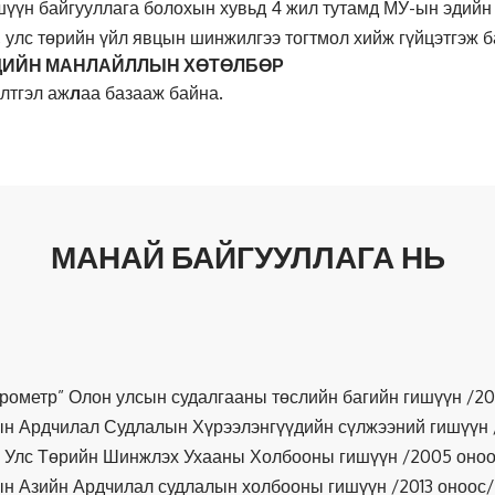
үн байгууллага болохын хувьд 4 жил тутамд МУ-ын эдийн з
, улс төрийн үйл явцын шинжилгээ тогтмол хийж гүйцэтгэж б
ДИЙН МАНЛАЙЛЛЫН ХӨТӨЛБӨР
лтгэл аж
л
аа базааж байна.
МАНАЙ БАЙГУУЛЛАГА НЬ
рометр” Олон улсын судалгааны төслийн багийн гишүүн /20
н Ардчилал Судлалын Хүрээлэнгүүдийн сүлжээний гишүүн 
 Улс Төрийн Шинжлэх Ухааны Холбооны гишүүн /2005 оноо
н Азийн Ардчилал судлалын холбооны гишүүн /2013 оноос/