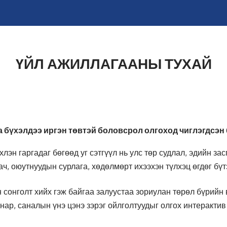
ҮЙЛ АЖИЛЛАГААНЫ ТУХАЙ
 бүхэлдээ иргэн төвтэй боловсрол олгоход чиглэгдсэн 
эн гаргадаг бөгөөд уг сэтгүүл нь улс төр судлал, эдийн засг
ч, оюутнуудын сурлага, хөдөлмөрт ихээхэн түлхэц өгдөг бүт
н сонголт хийх гэж байгаа залуустаа зориулан төрөл бүрийн
анар, саналын үнэ цэнэ зэрэг ойлголтуудыг олгох интерактив