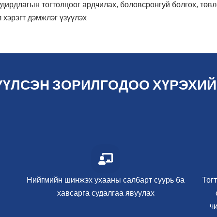
дирдлагын тогтолцоог ардчилах, боловсронгуй болгох, төв
 хэрэгт дэмжлэг үзүүлэх
ҮЛСЭН ЗОРИЛГОДОО ХҮРЭХИЙ
Нийгмийн шинжэх ухааны салбарт суурь ба
Тогт
хавсарга судалгаа явуулах
ч