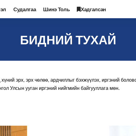
лэл
Судалгаа
Шинэ Толь
Хадгалсан
БИДНИЙ ТУХАЙ
хүний эрх, эрх чөлөө, ардчиллыг бэхжүүлэх, иргэний болов
гол Улсын ууган иргэний нийгмийн байгууллага мөн.