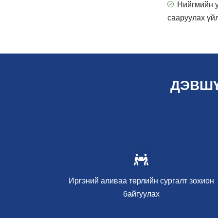
Нийгмийн у
сааруулах үйл
ДЭВШҮ
Иргэний аливаа төрлийн сургалт зохион
байгуулах