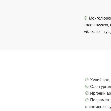
Монгол оро
төлөвшүүлэх, 
үйл хэрэгт ту
Хүний эрх,
Олон ургал
Иргэний ар
Парламент
шинжилгээ, с