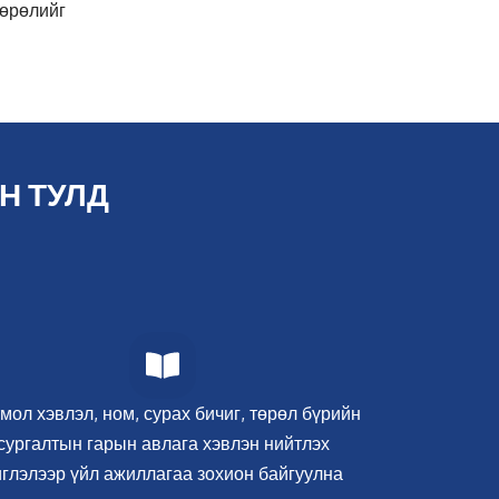
лөрөлийг
Н ТУЛД
мол хэвлэл, ном, сурах бичиг, төрөл бүрийн
сургалтын гарын авлага хэвлэн нийтлэх
иглэлээр үйл ажиллагаа зохион байгуулна