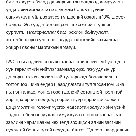
бүтээх хүрээ бусад давхаргын тогтолцоонд хамруулан
үлдэглийн аргаар тэтгэх нь жам боловч түүний
санхүүжилт үйлдвэрлэсэн үндэсний орлогын 13%-д хүрч
байлаа. Энэ үед ч боловсролын хөгжлийн түвшин
сургалтын материаллаг бааз, зохион байгуулалт,
хөтөлбөрөөрөө улс орны хурдан хөгжлийн захиалгаас
хоцорч явсныг мартахын аргагүй.
1990 оны ардчилсан хувьсгалаас хойш нийгэм бүхэлдээ
хүн төрөлхтний нийтлэг замналд орж, гажуудлын үр
дагаврыг гэтлэх зорилттой тулгарахад боловсролын
тогтолцоо шинэ өндөр шаардлагатай тулгарсан юм. Энэ
нь, нэг талаас, монгол орон дэлхий ертөнцтэй нээлттэй
харьцах орчин нөхцөлд өөрийн нүүр царайтай хөгжил
цэцэглэлтийн голомт үүсгэх чадвартай залуу хойч үеийг
эрдмээр боловсруулан хүмүүжүүлэх, нөгөө талаас зах
зээлийн харилцааны нөхцөлд зохицсон эдийн засгийн
суурьтай болох тухай асуудал билээ. Эдгээр шаардлагын