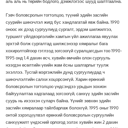
аль аль нь төрийн бодлого, дэмжлэгээс шууд шалтгаална.
Гэвч боловсролын тогтолцоо, түүний эдийн засгийн
суурийн шинэчлэл жигд бус хандлагатай явж байна. 1990
оноос их дээд сургуулиуд сургалт, эрдэм шилжилгээ,
туршилт үйлдвэрлэлийн хамтын үйл ажиллагаа явуулах
эрхтэй болж сургалтад шилжсэнээр хямралыг бага
хохиролтойгоор гэтлээд зогсоогүй суралцагсдын тоо 1990-
1995 онд 1.4 дахин өсч, хувийн өмчийн олон сургууль
нээгдэн өсөлтийн үеийн жам ёсны шалгарлыг туулж
эхэллээ. Тусгай мэргэжлийн дунд сургуулиудад ч
шинэчлэлтийн салхи хоцорсонгүй. Харин ерөнхий
боловсролын тогтолцоо үндсэндээ урьдын зохион
байгуулалтаа хадгалаад зогсоогүй, санхүү эдийн засгийн
суурь нь ихээхэн суларч байна. Үүнийг зөвхөн эдийн
засгийн хямралаар тайлбарлаж болохгүй. 1995 оныг 1990
онтой зэрэгцүүлвэл ерөнхий боловсролын сургуулийн
санхүүжилт үндэсний орлогод эзлэх хувийн жин 2 дахин