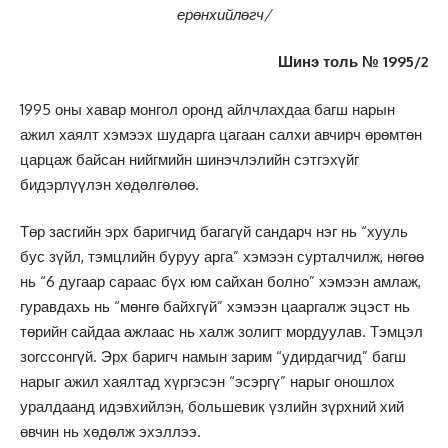
ерөнхийлөгч/
Шинэ толь № 1995/2
1995 оны хавар монгол оронд айлчлахдаа багш нарын
ажил хаялт хэмээх шударга цагаан салхи авчирч өрөмтөн
царцаж байсан нийгмийн шинэчлэлийн сэтгэхүйг
бидэрлүүлэн хөдөлгөлөө.
Төр засгийн эрх баригчид багагүй сандарч нэг нь “хууль
бус зүйл, тэмцлийн буруу арга” хэмээн сурталчилж, нөгөө
нь “6 дугаар сараас бүх юм сайхан болно” хэмээн амлаж,
гуравдахь нь “мөнгө байхгүй” хэмээн цааргалж эцэст нь
төрийн сайдаа ажлаас нь халж золигт мордуулав. Тэмцэл
зогссонгүй. Эрх баригч намын зарим “удирдагчид” багш
нарыг ажил хаялтад хүргэсэн “эсэргү” нарыг оношлох
уралдаанд идэвхийлэн, большевик үзлийн зүрхний хий
өвчин нь хөдөлж эхэллээ.