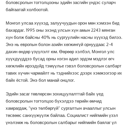
боловсролын тогтолцооны эдийн засгийн үндэс суларч
байгаатай холбоотой.
Монгол улсаа хүүхэд, залуучуудын орон мөн хэмээн бид
бахардаг. 1995 оны эхэнд улсын хүн амын 2243 мянган
хүн болж байсны 40% нь сургуулийн насны хүүхэд билээ.
Энэ нь европын болон азийн хөгжингүй орнуудаас 2-4
дахин өндөр үзүүлэлт юм. Өөрөөр хэлбэл, Монгол улс
хүүхдүүддээ бусад орны нэгэн адил эрдэм мэдлэг өгч
хөгжлийн ирээдүйд тэмүүлье гэвэл боловсролын салбарт
тавих хүчин чармайлт нь тэднийхээс дээрх хэмжээгээр их
байх ёстой. Энэ бол манай онцлог.
Эдийн засаг төвлөрсөн зохицуулалттай байх үед
боловсролын тогтолцоо бүхэлдээ төрийн өмчид
хамрагдаж, “үнэ төлбөргүй” сургалтын ачааллыг улсын
төсвөөс санхүүжүүлж байлаа. Социалист нийгмийн үзэл
үнэлэмж нь боловсролын салбарыг нийгмийн баялаг үл