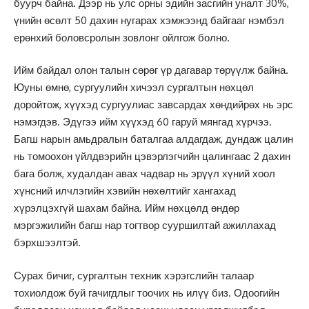
буурч байна. Дээр нь улс орны эдийн засгийн уналт 30%,
үнийн өсөлт 50 дахин нугарах хэмжээнд байгааг нэмбэл
ерөнхий боловсролын зовлонг ойлгож болно.
Ийм байдал олон талын сөрөг үр дагавар төрүүлж байна.
Юуны өмнө, сургуулийн хичээл сургалтын нөхцөл
доройтож, хүүхэд сургуулиас завсардах хөндийрөх нь эрс
нэмэгдэв. Эдүгээ ийм хүүхэд 60 гаруй мянгад хүрчээ.
Багш нарын амьдралын баталгаа алдагдаж, дундаж цалин
нь томоохон үйлдвэрийн цэвэрлэгчийн цалингаас 2 дахин
бага болж, худалдан авах чадвар нь эрүүл хүний хоол
хүнсний илчлэгийн хэвийн нөхөлтийг хангахад
хүрэлцэхгүй шахам байна. Ийм нөхцөлд өндөр
мэргэжилийн багш нар тогтвор сууршилтай ажиллахад
бэрхшээлтэй.
Сурах бичиг, сургалтын техник хэрэгслийн талаар
тохиолдож буй гачигдлыг тоочих нь илүү биз. Одоогийн