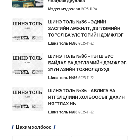
явагдаж дууслаа
Мэдээ мэдээлэл
2025-11-24
ШИНЭ ТОЛЬ №86 – ЭДИЙН
ЗАСГИЙН АМЖИЛТ, ДЭГЛЭМИЙН
ТӨРӨЛ БА УЛС ТӨРИЙН ДЭМЖЛЭГ
Шинэ толь №86
2025-11-22
ШИНЭ ТОЛЬ №86 – ТЭГШ БУС
БАЙДАЛ БА ДЭГЛЭМИЙН ДЭМЖЛЭГ.
ЗҮҮН АЗИЙН ТОХИОЛДЛУУД
Шинэ толь №86
2025-11-22
ШИНЭ ТОЛЬ №86 – АВЛИГА БА
ИТГЭЛЦЛИЙН ХОЛБООСЫГ ДАХИН
НЯГТЛАХ НЬ
Шинэ толь №86
2025-11-22
Цахим холбоос