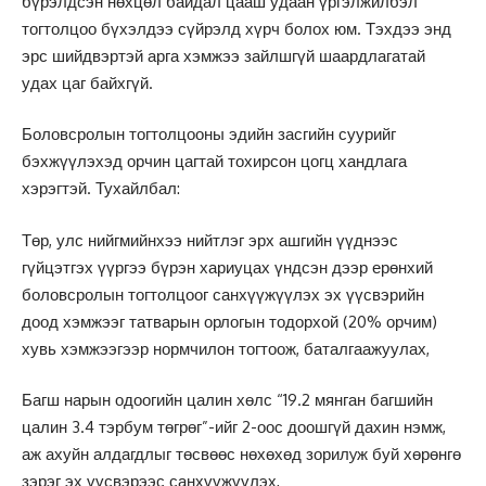
бүрэлдсэн нөхцөл байдал цааш удаан үргэлжилбэл
тогтолцоо бүхэлдээ сүйрэлд хүрч болох юм. Тэхдээ энд
эрс шийдвэртэй арга хэмжээ зайлшгүй шаардлагатай
удах цаг байхгүй.
Боловсролын тогтолцооны эдийн засгийн суурийг
бэхжүүлэхэд орчин цагтай тохирсон цогц хандлага
хэрэгтэй. Тухайлбал:
Төр, улс нийгмийнхээ нийтлэг эрх ашгийн үүднээс
гүйцэтгэх үүргээ бүрэн хариуцах үндсэн дээр ерөнхий
боловсролын тогтолцоог санхүүжүүлэх эх үүсвэрийн
доод хэмжээг татварын орлогын тодорхой (20% орчим)
хувь хэмжээгээр нормчилон тогтоож, баталгаажуулах,
Багш нарын одоогийн цалин хөлс “19.2 мянган багшийн
цалин 3.4 тэрбум төгрөг”-ийг 2-оос доошгүй дахин нэмж,
аж ахуйн алдагдлыг төсвөөс нөхөхөд зорилyж буй хөрөнгө
зэрэг эх үүсвэрээс санхүүжүүлэх,