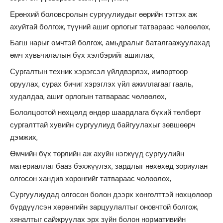
Ерөнхий боловсролын сургуулиудыг өөрийн тэтгэх аж
ахуйтай болгож, түүний ашиг орлогыг татвараас чөлөөлөх,
Багш нарыг өмчтэй болгож, амьдралыг баталгаажуулахад
өмч хувьчилалын бүх хэлбэрийг ашиглах,
Сургалтын техник хэрэгсэл үйлдвэрлэх, импортоор
оруулах, сурах бичиг хэрэглэх үйл ажиллагааг гааль,
худалдаа, ашиг орлогын татвараас чөлөөлөх,
Бололцоотой нөхцөлд өндөр шаардлага бүхий төлбөрт
сургалттай хувийн сургуулиуд байгуулахыг зөвшөөрч
дэмжих,
Өмчийн бүх төрлийн аж ахуйн нэгжүүд сургуулийн
материаллаг бааз бэхжүүлэх, зардлыг нөхөхөд зориулан
олгосон хандив хөрөнгийг татвараас чөлөөлөх,
Сургуулиудад олгосон болон дээрх хөнгөлттэй нөхцөлөөр
бүрдүүлсэн хөрөнгийн зарцуулалтыг оновчтой болгож,
хяналтыг сайжруулах эрх зүйн болон нормативийн