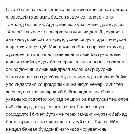
Гэтэл багш нар хэн нэгний ашиг хонжоо хайсан хатгалгаар
ч, өөрсдийн хар амиа бодсон явцуу сэтгэлээр ч энэ
тэмцэлд босоогүй. Ардтүмнийхээ үеэс үеийг дамжуулан
“A үсэг” заахаас эхлэн эрдэм номын их далайд хүргэсэн
энэ хүмүүсийн сэтгэл ариун, ухаан саруул гэдэгт өчүүхэн
ч эргэлзэх хэрэггүй. Мянга мянган багш нар ажил хаяхад
хүргэсэн гол учир шалтгаан нь нийгмийн байгууллалын
шинэчлэлийн үе дэх боловсролын тогтолцооны өөрчлөлт
хоцрогдож, нийгмийн амьдралд эзлэх байр суурийн
үнэлэмж нь эрин цагийнхаа утга агуулгад тохирохоо байж
улс үндэстэнд хоцрогдолын шинэ аюул нөмөрч буйг төр
засаг хүлээн зөвшөөрөхгүй байгаа явдал юм. Оюун
ухааны хомсдолтой хүүхэд олширч байгаа тухай төр, олон
нийтийн дунд ихэд эмзэглэн ярих боловч оюуны
хомсдолтой бүхэл бүтэн үе төрөх гамшиг нүүрлэж байхад
багш нарын сэтгэл чилээрхэх нь зүй ёсны билээ. Ийм
нөхцөл байдал бүрдсний нэг үндсэн сурвалж нь