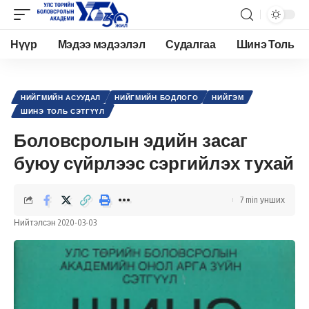
Нүүр
Мэдээ мэдээлэл
Судалгаа
Шинэ Толь
Academy.edu.mn
>
Нийтлэл
>
Нийгэм
>
Нийгмийн асуудал
>
Боловсролын эдийн засаг буюу сүйрлээс сэргийлэх тухай
НИЙГМИЙН АСУУДАЛ
НИЙГМИЙН БОДЛОГО
НИЙГЭМ
ШИНЭ ТОЛЬ СЭТГҮҮЛ
Боловсролын эдийн засаг
буюу сүйрлээс сэргийлэх тухай
7 min унших
Нийтэлсэн 2020-03-03