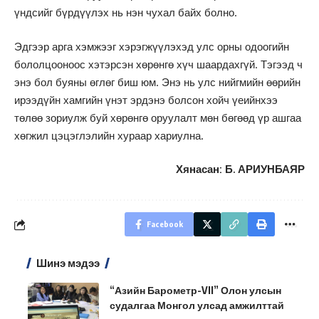
үндсийг бүрдүүлэх нь нэн чухал байх болно.
Эдгээр арга хэмжээг хэрэгжүүлэхэд улс орны одоогийн
бололцооноос хэтэрсэн хөрөнгө хүч шаардахгүй. Тэгээд ч
энэ бол буяны өглөг биш юм. Энэ нь улс нийгмийн өөрийн
ирээдүйн хамгийн үнэт эрдэнэ болсон хойч үеийнхээ
төлөө зориулж буй хөрөнгө оруулалт мөн бөгөөд үр ашгаа
хөгжил цэцэглэлийн хураар хариулна.
Хянасан:
Б. АРИУНБАЯР
Facebook
Шинэ мэдээ
“Азийн Барометр-VII” Олон улсын
судалгаа Монгол улсад амжилттай