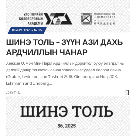
ШИНЭ ТОЛЬ №86
ШИНЭ ТОЛЬ – ЗҮҮН АЗИ ДАХЬ
АРДЧИЛЛЫН ЧАНАР
Хёнжин О, Чон Мин Парк1 Ардчиллын доройтол буюу элэгдэл нь
дэлхий даяар томоохон санаа зовоосон асуудал болоод байна
(Graber, Levinson, and Tushnet 2018; Ginsburg and Huq 2018;
Lьhrmann and Lindberg
…
2025-11-22