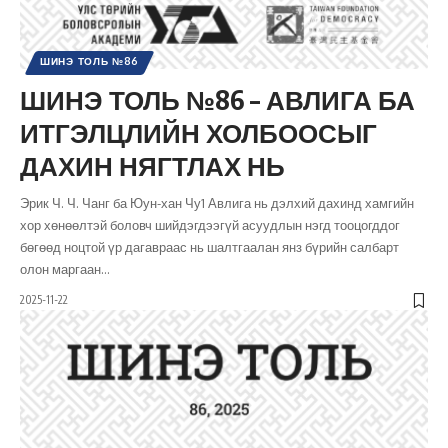
ШИНЭ ТОЛЬ №86
ШИНЭ ТОЛЬ №86 – АВЛИГА БА
ИТГЭЛЦЛИЙН ХОЛБООСЫГ
ДАХИН НЯГТЛАХ НЬ
Эрик Ч. Ч. Чанг ба Юун-хан Чу1 Авлига нь дэлхий дахинд хамгийн
хор хөнөөлтэй боловч шийдэгдээгүй асуудлын нэгд тооцогддог
бөгөөд ноцтой үр дагавраас нь шалтгаалан янз бүрийн салбарт
олон маргаан
…
2025-11-22