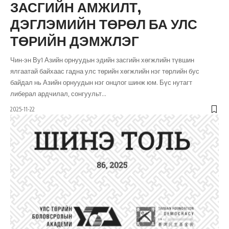
ЗАСГИЙН АМЖИЛТ,
ДЭГЛЭМИЙН ТӨРӨЛ БА УЛС
ТӨРИЙН ДЭМЖЛЭГ
Чин-эн Ву1 Азийн орнуудын эдийн засгийн хөгжлийн түвшин
ялгаатай байхаас гадна улс төрийн хөгжлийн нэг төрлийн бус
байдал нь Азийн орнуудын нэг онцлог шинж юм. Бүс нутагт
либерал ардчилал, сонгуульт
…
2025-11-22