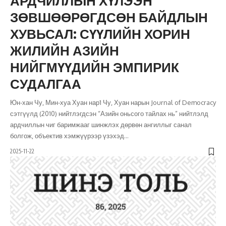
АРДЧИЛЛЫН ХҮЛЭЭН
ЗӨВШӨӨРӨГДСӨН БАЙДЛЫН
ХУВЬСАЛ: СҮҮЛИЙН ХОРИН
ЖИЛИЙН АЗИЙН
НИЙГМҮҮДИЙН ЭМПИРИК
СУДАЛГАА
Юн-хан Чу, Мин-хуа Хуан нар1 Чу, Хуан нарын Journal of Democracy
сэтгүүлд (2010) нийтлэгдсэн “Азийн оньсого тайлах нь” нийтлэлд
ардчиллын чиг баримжааг шинжлэх дөрвөн ангиллыг санал
болгож, объектив хэмжүүрээр үзэхэд
…
2025-11-22