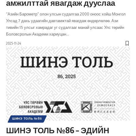
амжилттай явагдаж дууслаа
“Азийн Барометр” олон улсын судалгаа 2000 оноос хойш Монгол
Улсад 7 дахь удаагийн давтамжтай явагдаж өндөрлөлөө. Ази
тивийн 15 улсыг хамрадаг уг судалгааг манай улсаас Улс төрийн
Боловсролын Академи хариуцан
…
2025-11-24
ШИНЭ ТОЛЬ №86
ШИНЭ ТОЛЬ №86 – ЭДИЙН