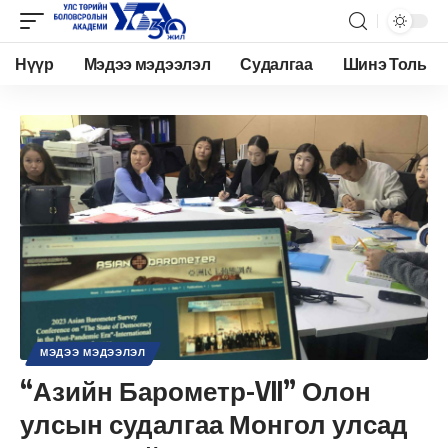
Нүүр
Мэдээ мэдээлэл
Судалгаа
Шинэ Толь
МЭДЭЭ МЭДЭЭЛЭЛ
“Азийн Барометр-VII” Олон
улсын судалгаа Монгол улсад