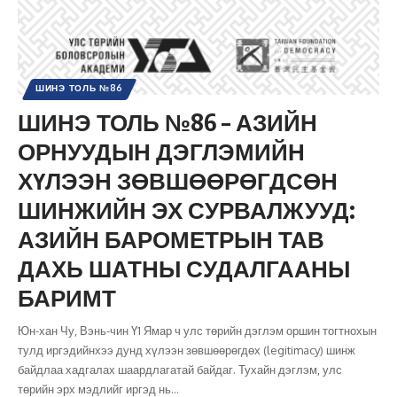
ШИНЭ ТОЛЬ №86
ШИНЭ ТОЛЬ №86 – АЗИЙН
ОРНУУДЫН ДЭГЛЭМИЙН
ХҮЛЭЭН ЗӨВШӨӨРӨГДСӨН
ШИНЖИЙН ЭХ СУРВАЛЖУУД:
АЗИЙН БАРОМЕТРЫН ТАВ
ДАХЬ ШАТНЫ СУДАЛГААНЫ
БАРИМТ
Юн-хан Чу, Вэнь-чин Ү1 Ямар ч улс төрийн дэглэм оршин тогтнохын
тулд иргэдийнхээ дунд хүлээн зөвшөөрөгдөх (legitimacy) шинж
байдлаа хадгалах шаардлагатай байдаг. Тухайн дэглэм, улс
төрийн эрх мэдлийг иргэд нь
…