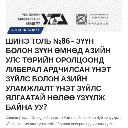
ШИНЭ ТОЛЬ №86
ШИНЭ ТОЛЬ №86 – ЗҮҮН
БОЛОН ЗҮҮН ӨМНӨД АЗИЙН
УЛС ТӨРИЙН ОРОЛЦООНД
ЛИБЕРАЛ АРДЧИЛСАН ҮНЭТ
ЗҮЙЛС БОЛОН АЗИЙН
УЛАМЖЛАЛТ ҮНЭТ ЗҮЙЛС
ЯЛГААТАЙ НӨЛӨӨ ҮЗҮҮЛЖ
БАЙНА УУ?
Кэничи Икэда1 Өнөөдрийг хүртэл Ази тивийн хөгжиж буй орнуудын
“Азийн уламжлалт үнэт зүйлс” болон либерал ардчиллын үзэл