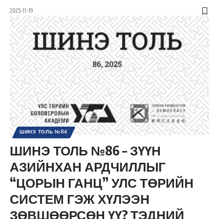
2025-11-19
ШИНЭ ТОЛЬ №86
ШИНЭ ТОЛЬ №86 – ЗҮҮН
АЗИЙНХАН АРДЧИЛЛЫГ
“ЦОРЫН ГАНЦ” УЛС ТӨРИЙН
СИСТЕМ ГЭЖ ХҮЛЭЭН
ЗӨВШӨӨРСӨН ҮҮ? ТЭДНИЙ