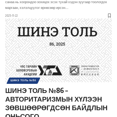
санаа нь хоорондоо зохицох эсэх тухай хэдэн зуугаар тоологдох
маргаан, хэлэлцүүлэг өрнөсөөр ирсэн.
…
2025-11-22
ШИНЭ ТОЛЬ №86
ШИНЭ ТОЛЬ №86 –
АВТОРИТАРИЗМЫН ХҮЛЭЭН
ЗӨВШӨӨРӨГДСӨН БАЙДЛЫН
ОНЬСОГО