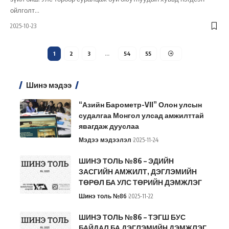
ойлголт
…
2025-10-23
1
2
3
…
54
55
Шинэ мэдээ
“Азийн Барометр-VII” Олон улсын
судалгаа Монгол улсад амжилттай
явагдаж дууслаа
Мэдээ мэдээлэл
2025-11-24
ШИНЭ ТОЛЬ №86 – ЭДИЙН
ЗАСГИЙН АМЖИЛТ, ДЭГЛЭМИЙН
ТӨРӨЛ БА УЛС ТӨРИЙН ДЭМЖЛЭГ
Шинэ толь №86
2025-11-22
ШИНЭ ТОЛЬ №86 – ТЭГШ БУС
БАЙДАЛ БА ДЭГЛЭМИЙН ДЭМЖЛЭГ.