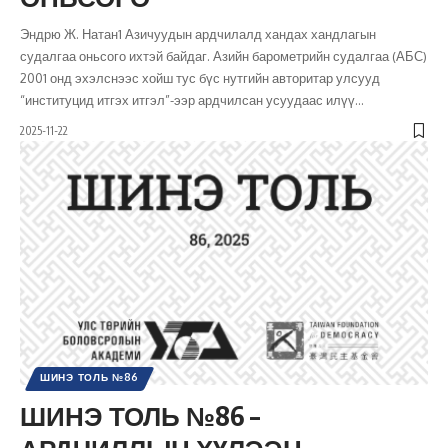
Эндрю Ж. Натан1 Азичуудын ардчилалд хандах хандлагын
судалгаа оньсого ихтэй байдаг. Азийн барометрийн судалгаа (АБС)
2001 онд эхэлснээс хойш тус бүс нутгийн авторитар улсууд
“институцид итгэх итгэл”-ээр ардчилсан усуудаас илүү
…
2025-11-22
ШИНЭ ТОЛЬ №86
ШИНЭ ТОЛЬ №86 –