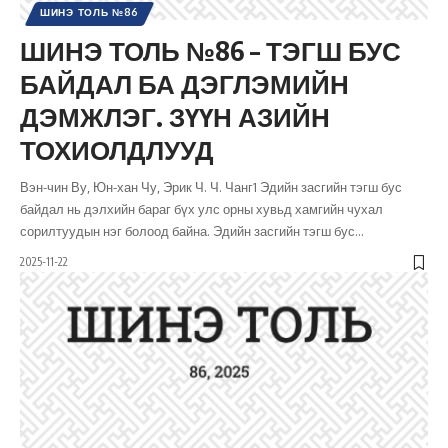
ШИНЭ ТОЛЬ №86
ШИНЭ ТОЛЬ №86 – ТЭГШ БУС
БАЙДАЛ БА ДЭГЛЭМИЙН
ДЭМЖЛЭГ. ЗҮҮН АЗИЙН
ТОХИОЛДЛУУД
Вэн-чин Ву, Юн-хан Чу, Эрик Ч. Ч. Чанг1 Эдийн засгийн тэгш бус
байдал нь дэлхийн бараг бүх улс орны хувьд хамгийн чухал
сорилтуудын нэг болоод байна. Эдийн засгийн тэгш бус
…
2025-11-22