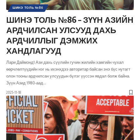
ШИНЭ ТОЛЬ №86
ШИНЭ ТОЛЬ №86 – ЗҮҮН АЗИЙН
АРДЧИЛСАН УЛСУУД ДАХЬ
АРДЧИЛЛЫГ ДЭМЖИХ
ХАНДЛАГУУД
Лари Даймонд1 Ази дахь сүүлийн гучин жилийн хамгийн чухал
өөрчлөлтүүдийн нэг нь ихэнхдээ авторитар байсан энэ бүс нутагт
олон тооны ардчилсан улсуудын бүлэг үүссэн явдал болж байна.
Зүүн Азид 1980-аад
…
2025-11-18