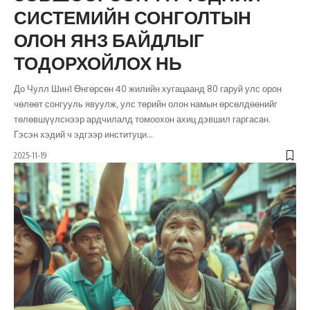
СИСТЕМИЙН СОНГОЛТЫН
ОЛОН ЯНЗ БАЙДЛЫГ
ТОДОРХОЙЛОХ НЬ
До Чулл Шин1 Өнгөрсөн 40 жилийн хугацаанд 80 гаруй улс орон
чөлөөт сонгууль явуулж, улс төрийн олон намын өрсөлдөөнийг
төлөвшүүлснээр ардчилалд томоохон ахиц дэвшил гаргасан.
Гэсэн хэдий ч эдгээр институци
…
2025-11-19