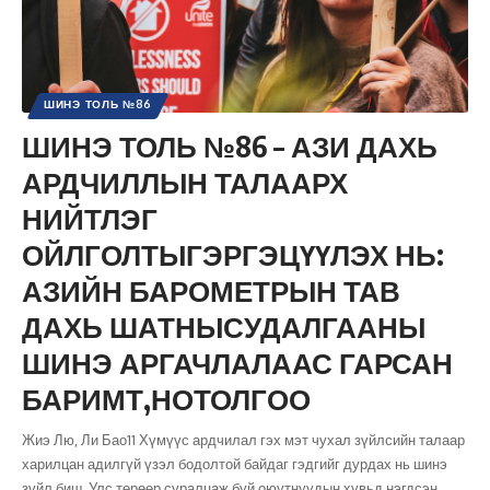
ШИНЭ ТОЛЬ №86
ШИНЭ ТОЛЬ №86 – АЗИ ДАХЬ
АРДЧИЛЛЫН ТАЛААРХ
НИЙТЛЭГ
ОЙЛГОЛТЫГЭРГЭЦҮҮЛЭХ НЬ:
АЗИЙН БАРОМЕТРЫН ТАВ
ДАХЬ ШАТНЫСУДАЛГААНЫ
ШИНЭ АРГАЧЛАЛААС ГАРСАН
БАРИМТ,НОТОЛГОО
Жиэ Лю, Ли Бао11 Хүмүүс ардчилал гэх мэт чухал зүйлсийн талаар
харилцан адилгүй үзэл бодолтой байдаг гэдгийг дурдах нь шинэ
зүйл биш. Улс төрөөр суралцаж буй оюутнуудын хувьд нэгдсэн