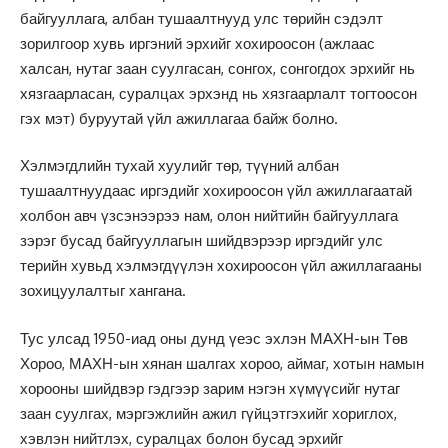
байгууллага, албан тушаалтнууд улс төрийн сэдэлт
зорилгоор хувь иргэний эрхийг хохироосон (ажлаас
халсан, нутаг заан суулгасан, сонгох, сонгогдох эрхийг нь
хязгаарласан, суралцах эрхэнд нь хязгаарлалт тогтоосон
гэх мэт) буруутай үйл ажиллагаа байж болно.
Хэлмэгдлийн тухай хуулийг төр, түүний албан
тушаалтнуудаас иргэдийг хохироосон үйл ажиллагаатай
холбон авч үзсэнээрээ нам, олон нийтийн байгууллага
зэрэг бусад байгууллагын шийдвэрээр иргэдийг улс
терийн хувьд хэлмэгдүүлэн хохироосон үйл ажиллагааны
зохицуулалтыг хангана.
Тус улсад 1950-иад оны дунд үеэс эхлэн МАХН-ын Төв
Хороо, МАХН-ын хянан шалгах хороо, аймаг, хотын намын
хорооны шийдвэр гэдгээр зарим нэгэн хүмүүсийг нутаг
заан суулгах, мэргэжлийн ажил гүйцэтгэхийг хориглох,
хэвлэн нийтлэх, суралцах болон бусад эрхийг