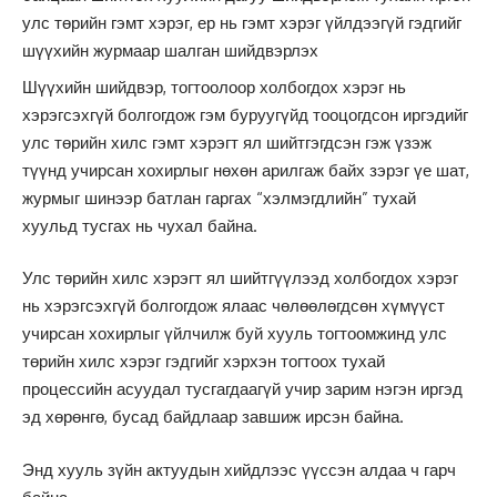
улс төрийн гэмт хэрэг, ер нь гэмт хэрэг үйлдээгүй гэдгийг
шүүхийн журмаар шалган шийдвэрлэх
Шүүхийн шийдвэр, тогтоолоор холбогдох хэрэг нь
хэрэгсэхгүй болгогдож гэм буруугүйд тооцогдсон иргэдийг
улс төрийн хилс гэмт хэрэгт ял шийтгэгдсэн гэж үзэж
түүнд учирсан хохирлыг нөхөн арилгаж байх зэрэг үе шат,
журмыг шинээр батлан гаргах “хэлмэгдлийн” тухай
хуульд тусгах нь чухал байна.
Улс төрийн хилс хэрэгт ял шийтгүүлээд холбогдох хэрэг
нь хэрэгсэхгүй болгогдож ялаас чөлөөлөгдсөн хүмүүст
учирсан хохирлыг үйлчилж буй хууль тогтоомжинд улс
төрийн хилс хэрэг гэдгийг хэрхэн тогтоох тухай
процессийн асуудал тусгагдаагүй учир зарим нэгэн иргэд
эд хөрөнгө, бусад байдлаар завшиж ирсэн байна.
Энд хууль зүйн актуудын хийдлээс үүссэн алдаа ч гарч