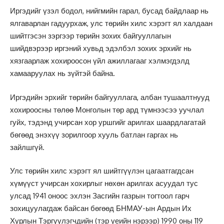
Иргэдийг үзэл бодол, нийгмийн гарал, бусад байдлаар нь
ялгаварлан гадуурхаж, улс төрийн хилс хэрэгт ял халдаан
шийтгэсэн зэргээр төрийн зохих байгууллагын
шийдвэрээр иргэний хувьд эдэлбэл зохих эрхийг нь
хязгаарлаж хохироосон үйл ажиллагааг хэлмэгдэлд
хамааруулах нь зүйтэй байна.
Иргэдийн эрхийг төрийн байгууллага, албан тушаалтнууд
хохироосны төлөө Монголын төр ард түмнээсээ уучлал
гуйх, тэдэнд учирсан хор уршгийг арилгах шаардлагатай
бөгөөд энэхүү зорилгоор хууль батлан гаргах нь
зайлшгүй.
Улс төрийн хилс хэрэгт ял шийтгүүлэн цагаатгагдсан
хүмүүст учирсан хохирлыг нөхөн арилгах асуудал тус
улсад 1941 оноос эхлэн Засгийн газрын тогтоол гарч
зохицуулагдаж байсан бөгөөд БНМАУ-ын Ардын Их
Хурлын Тэргүүлэгчдийн (тэр үеийн нэрээр) 1990 оны 119