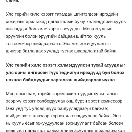
байна.
Улс төрийн хилс хэрэгт татагдан шийтгэгдсэн иргэдийн
хохирлыг арилгахад цагаатгалын буюу хэлмэгдлийн хууль
чиглэгддэг бол хилс хэрэгт асуудлыг Монгол улсын
эрүүгийн болон эрүүгийн байцаан шийтгэх хууль
тогтоомжоор шийдвэрлэнэ. Энэ мэт зохицуулалтыг
шинээр батлагдах хуульд тусгах шаардлагатай байна.
Улс төрийн хилс хэрэгт хэлмэгдүүлсэн тухай асуудлыг
улс орны өнгөрсөн түүх төдийгүй ирээдүйд буй болох
нөхцөл байдлуудыг харгалзан шийдвэрлэх чухал.
Монголын нам, төрийн зарим ажилтнуудыг хувьсгалын
эсэргүү хэрэгт холбогдуулан онц бүрэн эрхэт комиссоор
(энэ үед тус улсад шүүх байгуулагдаагүй байжээ)
шийдвэрлэж цаазаар хороох ял оногдуулсан байна. Энэ
нь хууль ёсыг гажуудуулсан зохицуулалт байсан боловч
өнөө үед цагаатгал, хэлмэгдлийн асуудлыг шийдвэрлэхэд