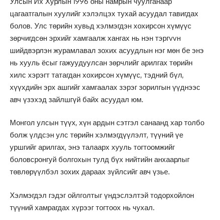
Улсын Их Хурлын 1996 оны намрын чуулганаар
цагаатгалын хуулийг хэлэлцэх тухай асуудал тавигдах
болов. Улс төрийн хувьд хэлмэгдэн хохирсон хүмүүс
зөрчигдсөн эрхийг хамгаалж хангах нь нэн тэргvvн
шийдвэрлэн журамлавал зохих асуудлын нэг мөн бе энэ
нь хууль ёсыг гажуудуулсан зөрчлийг арилгах төрийн
хилс хэрэгт татагдан хохирсон хүмүүс, тэдний бүл,
хүүхдийн эрх ашгийг хамгаалах зэрэг зорилгын үүднээс
авч үзэхэд зайлшгүй байх асуудал юм.
Монгол улсын түүх, хүн ардын сэтгэл санаанд хар толбо
болж үлдсэн улс төрийн хэлмэгдүүлэлт, түүний үе
уршгийг арилгах, энэ талаарх хууль тогтоомжийг
боловсронгуй болгохын тулд бүх нийтийн анхаарлыг
төвлөрүүлбэл зохих дараах зүйлсийг авч үзье.
Хэлмэгдэл гэдэг ойлголтыг үндэслэлтэй тодорхойлон
түүний хамрагдах хүрээг тогтоох нь чухал.