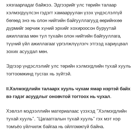
хязгаарладаг байжээ. Эдгээрийг улс төрийн талаар
хэлмэгдүүлсэн гэдэгт хамааруулан үзэх үндэслэлгүй
бөгөөд энэ нь олон нийтийн байгууллагууд өөрийнхөө
дүрмийг зөрчиж хүний эрхийг хохироосон буруутай
ажиллагаа мөн тул тухайн олон нийтийн байгууллага,
түүний үйл ажиллагааг үргэлжлүүлэгч этгээд хариуцвал
зохих асуудал мөн.
Эдгээр үндэслэлийг улс төрийн хэлмэгдлийн тухай хууль
тогтоомжинд тусгах нь зүйтэй.
II.Хэлмэгдлийн талаарх хууль чухам ямар нэртэй байх
вэ гэдэг асуудлыг оновчтой тогтоох нь чухал.
Хэвлэл мэдээллийн материалаас үзэхэд “Хэлмэгдлийн
тухай хууль”. “Цагаатгалын тухай хууль” гэх мэт нэр
томъёо үйлчилж байгаа нь ойлгомжгүй байна.