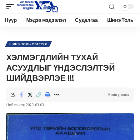
Нүүр
Мэдээ мэдээлэл
Судалгаа
Шинэ Толь
Academy.edu.mn
>
Нийтлэл
>
Шинэ Толь Сэтгүүл
>
ХЭЛМЭГДЛИЙН ТУХАЙ АСУУДЛЫГ ҮНДЭСЛЭЛТЭЙ ШИЙДВЭРЛЭЕ !!!
ШИНЭ ТОЛЬ СЭТГҮҮЛ
ХЭЛМЭГДЛИЙН ТУХАЙ
АСУУДЛЫГ ҮНДЭСЛЭЛТЭЙ
ШИЙДВЭРЛЭЕ !!!
13 min унших
Нийтэлсэн 2020-03-03