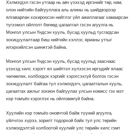
Хэлмэгдэл гэсэн утгаар нь авч үзэхэд иргэнийг төр, нам,
олон нийтийн байгууллага аль алины нь шийдвэрээр
ялгаварлан хохироосон нийтлэг үйл ажиллагааг хамаарсан
түгээмэл ойлголт бөгөөд цагаатгал гэсэн агуулга нь
Монгол улсын Үндсэн хууль, бусад хуульд тусгагдсан
зохицуулалтаар биш нийтийн хэллэг, ярианы утгыг
илэрхийлсэн шинжтэй байна.
Монгол улсын Үндсэн хууль, бусад хуульд зааснаас
үзэхэд хилс хэрэгт ял шийтгэл хүлээсэн иргэдийг ялаас
чөлөөлөх, холбогдох хэргийг хэрэгсэхгүй болгох гэсэн
зохицуулалт байгаа тул хэлмэгдэгч, цагаатгалын хууль,
цагаатгах ажлыг зохион байгуулах улсын комисс гэх мэт
нэр томъёо хэрэглэх нь ойлгомжгүй байна.
Хуулийн нэр томъёо оновчтой байж түүний агуулга,
үйлчлэх хүрээ, зорилт тодорхой байх тул улс төрийн
хэлмэгдэлтэй холбоотой хуулийг улс төрийн хилс гэмт