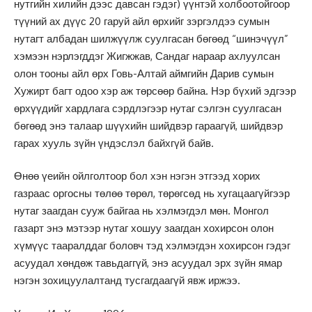
нутгийн хилийн дээс давсан гэдэг) үүнтэй холбоотойгоор
түүний ах дүүс 20 гаруй айл өрхийг зэргэлдээ сумын
нутагт албадан шилжүүлж суулгасан бөгөөд “шинэчүүл”
хэмээн нэрлэгддэг Жигжжав, Сандаг нараар ахлуулсан
олон тооны айл өрх Говь-Алтай аймгийн Дарив сумын
Хужирт багт одоо хэр аж төрсөөр байна. Нэр бүхий эдгээр
өрхүүдийг хардлага сэрдлэгээр нутаг сэлгэн суулгасан
бөгөөд энэ талаар шүүхийн шийдвэр гараагүй, шийдвэр
гарах хууль зүйн үндэслэл байхгүй байв.
Өнөө үеийн ойлголтоор бол хэн нэгэн этгээд хорих
газраас оргосны төлөө төрөл, төрөгсөд нь хугацаагүйгээр
нутаг заагдан сууж байгаа нь хэлмэгдэл мөн. Монгол
газарт энэ мэтээр нутаг хошуу заагдан хохирсон олон
хүмүүс тааралддаг боловч тэд хэлмэгдэн хохирсон гэдэг
асуудал хөндөж тавьдаггүй, энэ асуудал эрх зүйн ямар
нэгэн зохицуулалтанд тусгагдаагүй явж иржээ.