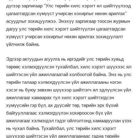
дүгээр зарлигаар “Улс төрийн хилс хэрэгт ял шийтгүүлээд
цагаатгагдсан хүмүүст учирсан хохирлыг нөхөн арилгах”
асуудлыг зохицуулжээ. Энэхүү зарлигаар тоосон журмын
дагуу улс төрийн хилс хэрэгт шийтгүүлэн цагаатгагдсан
хүмүүст учирсан хохирлыг нөхөн арилгах зохицуулалт
үйлчилж байна.
Эдгээр актуудын агуулга нь иргэдийг улс төрийн хувьд
төрөөс хэлмэгдүүлсэн тухайлбал, хилс хэрэгт шүүхээс ял
шийтгэсэн үйл ажиллагаатай холбоотой байна. Энэ нь улс
төрийн талаар хэлмэгдүүлсэн үйл ажиллагааны нэгэн
хэсэг нь буюу зөвхөн шүүхээр шийтгэгч ял эдлүүлсэн үйл
ажиллагааг хамаарах тул хилс хэрэгт шийтгэгдсэн
хүмүүсийн гэр бүл, ах дүүсийг төр, төрийн эрх бүхий
байгууллагаас хэлмэгдүүлэн хохироосон бүх үйл
ажиллагааг хэлмэгдэл гэдэг ойлголтонд хамааруулан үзэх
нь чухал байна. Тухайлбал, улс төрийн хилс хэрэгт
шүүхээр шийтгэсэн үйл ажиллагаанаас гадна төрийн