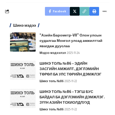
Facebook
Шинэ мэдээ
“Азийн Барометр-VII” Олон улсын
судалгаа Монгол улсад амжилттай
явагдаж дууслаа
Мэдээ мэдээлэл
2025-11-24
ШИНЭ ТОЛЬ №86 – ЭДИЙН
ЗАСГИЙН АМЖИЛТ, ДЭГЛЭМИЙН
ТӨРӨЛ БА УЛС ТӨРИЙН ДЭМЖЛЭГ
Шинэ толь №86
2025-11-22
ШИНЭ ТОЛЬ №86 – ТЭГШ БУС
БАЙДАЛ БА ДЭГЛЭМИЙН ДЭМЖЛЭГ.
ЗҮҮН АЗИЙН ТОХИОЛДЛУУД
Шинэ толь №86
2025-11-22