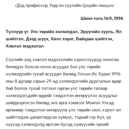
/Дэд профессор, Үндсэн хуулийн Цэцийн гишүүн/
Шинэ толь №9, 1996
Түлхүүр үг: Улс төрийн хэлмэгдэл, Эрүүгийн хууль, Ял
шийтгэл, Дээд шүүх, Хилс хэрэг, Байцаан шийтгэх,
Хэвлэл мэдээлэл
Сүүлийн үед хэвлэл мэдээллийн хэрэгслүүдэд олонтаа
бичигдэх болсон нэгэн асуудал бол улс төрийн
хэлмэгдлийн тухай асуудал бөгөөд Улсын Их Хурал 1996
оны 8 дугаар сарын 29-нд хэлмэгдэгчийн дурсгалын өдөр
бий болгох тухай тогтоол гарган улс төрийн талаар
хэлмэгдэгсдийн өдрийг тэмдэглэн өнгөрүүлэх асуудлыг
шийдвэрлэсэн бөгөөд энэ арга хэмжээг Монгол Улсад
өргөнөөp тэмдэглэн өнгөрүүлж улс төрийн хилс хэрэгт ял
шийтгэгдэж цагаатгагдсан хүмүүс, тэдний гэр бүл, үр
хүүхэд хэлмэгдэлд өртсөн бусад хүмүүсийн эрхийг