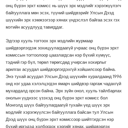
онц бүрэн эрхт комисс нь шүүх эрх мэдлийг хэрэгжүүлэгч
байгууллага мөн эсэх, түүний шийдвэрийг Улсын Дээд
шүүхийн эрх хэмжээгээр хянах үндэслэл байгаа эсэх гэх
мэтийн асуудлууд тавигддаг.
Эдгээр хууль тогтоох эрх мэдлийн журмаар
шийдвэрлэгдэж зохицуулагдаагүй учраас онц бүрэн эрхт
комиссын тогтоолоор цаазлагдсан нэр бүхий хүмүүс,
тэдний гэр бүл, төрөл төрөгсдөд учирсан хохирлыг
арилгах асуудал шийдвэрлэгдэхгүй хойшилсоор байна.
Энэ тухай асуудал Улсын Дээд шүүхийн хуралдаанд 1996
онд нэг удаа хэлэлцэгдэн ямарч шийдвэр гаргаж чадахгүй
мухардалд орсон байна. Эрх зүйн онол, хууль тайлбарлах
онолын үүднээс үзэхэд онц бүрэн эрхт комисс бол
Монголд шүүх байгуулагдаагүй тухайн үед шүүх эрх
мэдлийг хэрэгжүүлсэн байгууллага байсан тул Улсын
Дээд шүүх онц бүрэн эрхт комиссоор шийтгэгдсэн нэр
бүхий иргэдэд холбогдох хэргийг хянах, шийдвэрлэх