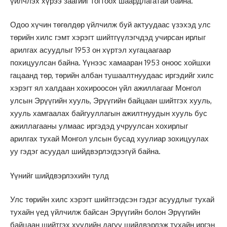
үйлчлэх хүрээ заагийг тогтоох шаардлагатай байна.
Одоо хүчин төгөлдөр үйлчилж буй актуудаас үзэхэд улс
төрийн хилс гэмт хэрэгт шийтгүүлэгчдэд учирсан ирлыг
арилгах асуудлыг 1953 он хүртэл хугацаагаар
похицуулсан байна. Үүнээс хамааран 1953 оноос хойшхи
гацаанд төр, төрийн албан тушаалтнуудаас иргэдийг хилс
хэрэгт ял халдаан хохироосон үйл ажиллагааг Монгол
улсын Эрүүгийн хууль, Эрүүгийн байцаан шийтгэх хууль,
хууль хамгаалах байгууллагын ажилтнуудын хууль бус
ажиллагааны улмаас иргэдэд учруулсан хохирлыг
арилгах тухай Монгол улсын бусад хуулиар зохицуулах
уу гэдэг асуудал шийдвэрлэгдээгүй байна.
Үүнийг шийдвэрлэхийн тулд
Улс төрийн хилс хэрэгт шийтгэгдсэн гэдэг асуудлыг тухай
тухайн үед үйлчилж байсан Эрүүгийн болон Эрүүгийн
байцаан шийтгэх хуулийн дагуу шийдвэрлэж тухайн иргэн