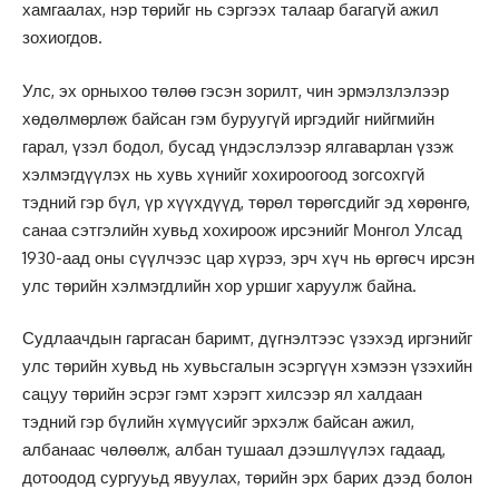
хамгаалах, нэр төрийг нь сэргээх талаар багагүй ажил
зохиогдов.
Улс, эх орныхоо төлөө гэсэн зорилт, чин эрмэлзлэлээр
хөдөлмөрлөж байсан гэм буруугүй иргэдийг нийгмийн
гарал, үзэл бодол, бусад үндэслэлээр ялгаварлан үзэж
хэлмэгдүүлэх нь хувь хүнийг хохироогоод зогсохгүй
тэдний гэр бүл, үр хүүхдүүд, төрөл төрөгсдийг эд хөрөнгө,
санаа сэтгэлийн хувьд хохироож ирсэнийг Монгол Улсад
1930-аад оны сүүлчээс цар хүрээ, эрч хүч нь өргөсч ирсэн
улс төрийн хэлмэгдлийн хор уршиг харуулж байна.
Судлаачдын гаргасан баримт, дүгнэлтээс үзэхэд иргэнийг
улс төрийн хувьд нь хувьсгалын эсэргүүн хэмээн үзэхийн
сацуу төрийн эсрэг гэмт хэрэгт хилсээр ял халдаан
тэдний гэр бүлийн хүмүүсийг эрхэлж байсан ажил,
албанаас чөлөөлж, албан тушаал дээшлүүлэх гадаад,
дотоодод сургууьд явуулах, төрийн эрх барих дээд болон