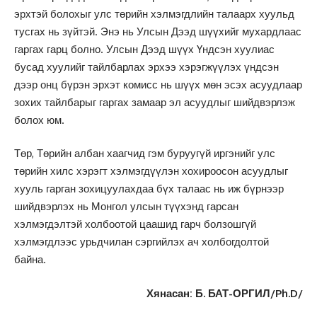
эрхтэй болохыг улс төрийн хэлмэгдлийн талаарх хуульд
тусгах нь зүйтэй. Энэ нь Улсын Дээд шүүхийг мухардлаас
гаргах гарц болно. Улсын Дээд шүүх Үндсэн хуулиас
бусад хуулийг тайлбарлах эрхээ хэрэгжүүлэх үндсэн
дээр онц бүрэн эрхэт комисс нь шүүх мөн эсэх асуудлаар
зохих тайлбарыг гаргах замаар эл асуудлыг шийдвэрлэж
болох юм.
Төр, Төрийн албан хаагчид гэм буруугүй иргэнийг улс
төрийн хилс хэрэгт хэлмэгдүүлэн хохироосон асуудлыг
хууль гарган зохицуулахдаа бүх талаас нь иж бүрнээр
шийдвэрлэх нь Монгол улсын түүхэнд гарсан
хэлмэгдэлтэй холбоотой цаашид гарч болзошгүй
хэлмэгдлээс урьдчилан сэргийлэх ач холбогдолтой
байна.
Хянасан: Б. БАТ-ОРГИЛ/Ph.D/