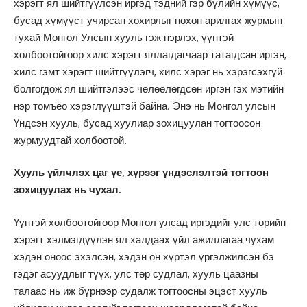
хэрэгт ял шийтгүүлсэн иргэд тэдний гэр бүлийн хүмүүс,
бусад хүмүүст учирсан хохирлыг нөхөн арилгах журмын
тухай Монгол Улсын хууль гэж нэрлэх, үүнтэй
холбоотойгоор хилс хэрэгт яллагдагчаар татагдсан иргэн,
хилс гэмт хэрэгт шийтгүүлэгч, хилс хэрэг нь хэрэгсэхгүй
болгогдож ял шийтгэлээс чөлөөлөгдсөн иргэн гэх мэтийн
нэр томъёо хэрэглүүштэй байна. Энэ нь Монгол улсын
Үндсэн хууль, бусад хуулиар зохицуулан тогтоосон
журмуудтай холбоотой.
Хууль үйлчлэх цаг үе, хүрээг үндэслэлтэй тогтоон
зохицуулах нь чухал.
Үүнтэй холбоотойгоор Монгол улсад иргэдийг улс төрийн
хэрэгт хэлмэгдүүлэн ял халдаах үйл ажиллагаа чухам
хэдэн оноос эхэлсэн, хэдэн он хүртэл үргэлжилсэн бэ
гэдэг асуудлыг түүх, улс төр судлал, хууль цаазны
талаас нь иж бүрнээр судалж тогтоосны эцэст хууль