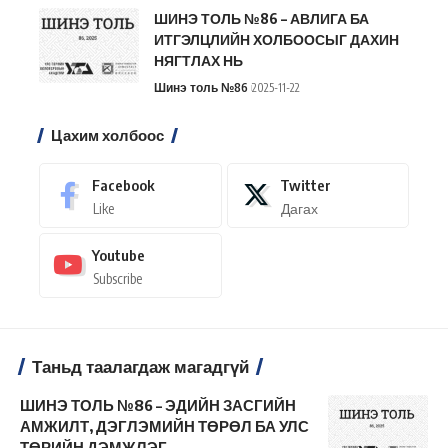
ШИНЭ ТОЛЬ №86 – АВЛИГА БА
ИТГЭЛЦЛИЙН ХОЛБООСЫГ ДАХИН
НЯГТЛАХ НЬ
Шинэ толь №86
2025-11-22
Цахим холбоос
Facebook
Twitter
Like
Дагах
Youtube
Subscribe
Таньд таалагдаж магадгүй
ШИНЭ ТОЛЬ №86 – ЭДИЙН ЗАСГИЙН
АМЖИЛТ, ДЭГЛЭМИЙН ТӨРӨЛ БА УЛС
ТӨРИЙН ДЭМЖЛЭГ