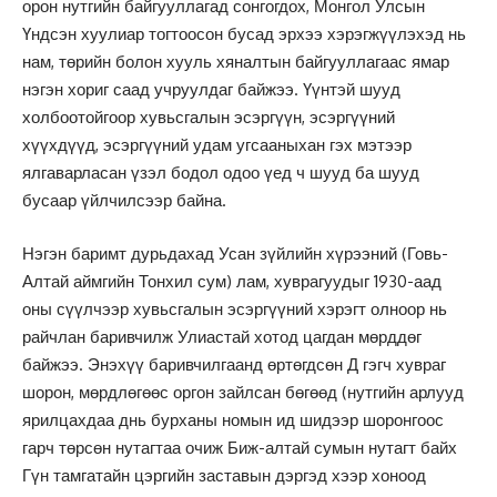
орон нутгийн байгууллагад сонгогдох, Монгол Улсын
Үндсэн хуулиар тогтоосон бусад эрхээ хэрэгжүүлэхэд нь
нам, төрийн болон хууль хяналтын байгууллагаас ямар
нэгэн хориг саад учруулдаг байжээ. Үүнтэй шууд
холбоотойгоор хувьсгалын эсэргүүн, эсэргүүний
хүүхдүүд, эсэргүүний удам угсааныхан гэх мэтээр
ялгаварласан үзэл бодол одоо үед ч шууд ба шууд
бусаар үйлчилсээр байна.
Нэгэн баримт дурьдахад Усан зүйлийн хүрээний (Говь-
Алтай аймгийн Тонхил сум) лам, хуврагуудыг 1930-аад
оны сүүлчээр хувьсгалын эсэргүүний хэрэгт олноор нь
райчлан баривчилж Улиастай хотод цагдан мөрддөг
байжээ. Энэхүү баривчилгаанд өртөгдсөн Д гэгч хувраг
шорон, мөрдлөгөөс оргон зайлсан бөгөөд (нутгийн арлууд
ярилцахдаа днь бурханы номын ид шидээр шоронгоос
гарч төрсөн нутагтаа очиж Биж-алтай сумын нутагт байх
Гүн тамгатайн цэргийн заставын дэргэд хээр хоноод