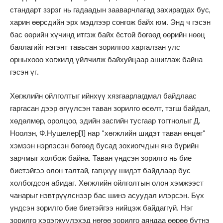
стандарт зэрэг нь гадаадын зааварчлагад захирагдах бус,
харин өөрсдийн эрх мэдлээр сонгож байх юм. Энд ч гэсэн
бас өөрийн хүчинд итгэж байх ёстой бөгөөд өөрийн нөөц
баялагийг нэгэнт тавьсан зорилгоо харгалзан улс
орныхооо хөгжилд үйлчилж байхуйцаар ашиглаж байна
гэсэн үг.
Хөгжлийн ойлголтыг ийнхүү хязгаарлагдмал байдлаас
гаргасан дээр өгүүлсэн таван зорилго өсөлт, тэгш байдал,
хөдөлмөр, оролцоо, эдийн засгийн тусгаар тогтнолыг Д.
Ноолэн, Ф.Нушелер
[1]
нар “хөгжлийн шидэт таван өнцөг”
хэмээн нэрлэсэн бөгөөд бусад зохиогчдын янз бүрийн
зарчмыг холбож байна. Таван үндсэн зорилго нь бие
биетэйгээ олон талтай, гагцхүү шидэт байдлаар бус
холбогдсон абидаг. Хөгжлийн ойлголтын олон хэмжээст
чанарыг нэвтрүүлснээр бас шинэ асуудал илэрсэн. Бүх
үндсэн зорилго бие биетэйгээ нийцэж байдаггүй. Нэг
зорилго хэрэгжүүлэхэд нөгөө зорилго аяндаа өөрөө бүтнэ