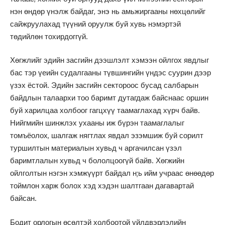
нэн өндөр үнэлж байдаг, энэ нь амьжиргааны нөхцөлийг
сайжруулахад түүний оруулж буй хувь нэмэртэй
төдийлөн тохирдоггүй.
Хөгжлийг эдийн засгийн дээшлэлт хэмээн ойлгох явдлыг
бас тэр үеийн судалгааны түвшингийн үндэс суурин дээр
үзэх ёстой. Эдийн засгийн сектороос бусад салбарын
байдлын талаархи тоо баримт дутагдаж байснаас оршин
буй харилцаа холбоог гагцхүү таамаглахад хүрч байв.
Нийгмийн шинжлэх ухааны иж бүрэн таамаглалыг
томъёолох, шалгаж нягтлах явдал эзэмшиж буй сорилт
туршилтын материалын хувьд ч аргачилсан үзэл
баримтлалын хувьд ч бололцоогүй байв. Хөгжийн
ойлголтын нэгэн хэмжүүрт байдал н;ь ийм учраас өнөөдөр
тоймлон харж болох хэд хэдэн шалтгаан дагавартай
байсан.
Бодит орлогын өсөлтэй холбоотой үйлдвэрлэлийн