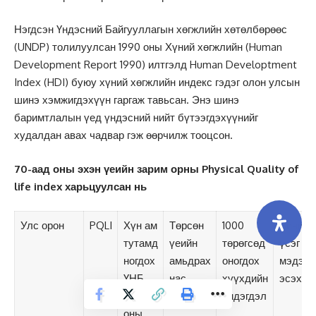
Нэгдсэн Үндэсний Байгууллагын хөгжлийн хөтөлбөрөөс
(UNDP) толилуулсан 1990 оны Хүний хөгжлийн (Human
Development Report 1990) илтгэлд Human Developtment
Index (HDI) буюу хүний хөгжлийн индекс гэдэг олон улсын
шинэ хэмжигдэхүүн гаргаж тавьсан. Энэ шинэ
баримтлалын үед үндэсний нийт бүтээгдэхүүнийг
худалдан авах чадвар гэж өөрчилж тооцсон.
70-аад оны эхэн үеийн зарим орны
Physical Quality of
life index
харьцуулсан нь
Улс орон
PQLI
Хүн ам
Төрсөн
1000
Бичиг
тутамд
үеийн
төрөгсөд
үсэг
ногдох
амьдрах
оногдох
мэдэх
ҮНБ
нас
хүүхдийн
эсэх
1979
эндэгдэл
оны