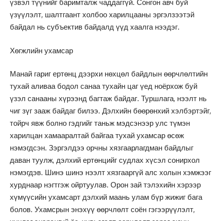
үзвэл түүнийг баримталж чаддаггүй. Сонгон авч буй
үзүүлэлт, шалтгаант холбоо харилцааны эргэлзээтэй
байдал нь субъектив байдалд үүд хаалга нээдэг.
Хөгжлийн ухамсар
Манай гариг ертөнц дээрхи нөхцөл байдлын өөрчлөлтийн
тухай аливаа бодол санаа тухайн цаг үед ноёрхож буй
үзэл санааны хүрээнд багтаж байдаг. Туршлага, нээлт нь
чиг зүг зааж байдаг билээ. Дэлхийн бөөрөнхий хэлбэртэйг,
тойрч явж болно гэдгийг таньж мэдсэнээр улс түмэн
харилцан хамааралтай байгаа тухай ухамсар өсөж
нэмэгдсэн. Зэргэлдээ орчны хязгаарлагдман байдлыг
даван туулж, дэлхий ертөнцийг судлах хүсэл сонирхол
нэмэгдэв. Шинэ шинэ нээлт хязгааргүй алс холын хэмжээг
хурднаар нэгтгэж ойртуулав. Орон зай тэлэхийн хэрээр
хүмүүсийн ухамсарт дэлхий маань улам бүр жижиг бага
болов. Ухамсрын энэхүү өөрчлөлт соён гэгээрүүлэлт,