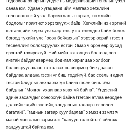
тодорхойлох аргын үндэс нь модернизацийн онолын үзэл
санаа юм. Удаан хугацаанд ийм маягаар хөгжлийн
төлөвлөгөөтэй үзэл баримтлалыг гаргаж, хөгжлийн
бодлогыг практикт хэрэгжүүлж байв. Хөгжлийн нэн эртний
шатанд ийм хүрээ үнэхээр төгс утга төгөлдөр байж болох
бөгөөд тухайн улс “өсөн бойжихын” хэрээр өөрийн гэсэн
төсөөллийг боловсруулах ёстой. Ямар ч орон өөр бусад
оронтой тохирохгүй. Нийгмийн тогтолцоо болгонд өөр
янзтай байдаг өвөрмөц бодигал харилцаа холбоог
боловсруулахаас татгалзах нь өвөрмөц бие даасан
байдлаа алдана гэсэн үг биш төдийгүй, бас соёлын адил
төстэй байдлыг анхаарахгүй байна гэсэн биш. Энэ
байдлыг “Монгол ухаанаар явахгүй байна”, “Үндэсний
эдийн засагчдыг сонсохгүй байна (тэгсэн атлаа өөрсдөө
дэлхийн эдийн засгийн, хандлагын талаар төсөөлөл
багатай)”, “гаднын загвар хуулбарлав” хэмээн зэмлэгч
манай монголын зарим хэт “халуун толгойтон” ойлгож
хандууштай байгаа юм.