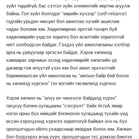
зүйл төдийгүй, бас сэтгэл зүйн элементийг өөртөө агуулж
байна. Гол зүйл болгодог “өөрийн хүчээр” (self-reliance)
гэдгийн урьдач нөхцөл бол ажиллах хүчийг ашиглаж
чадах боломж юм. Хөдөлмөрлөх эрхтэй тохирч буй
хөдөлмөрийн үндсэн зорилго бол өсөлтийн зорилготой
нягт холбогдсон байдаг. Гэхдээ үйл ажиллагааны хэлбэр
арга нь урвуугаар эргэсэн байдаг. Хэрэв хөгжилд
хамаарах зарчмын эхэнд хөдөлмөрийг хөгжлийн үр
дагавар гэж илүүтэй үзэх юм бол ажил эрхлэлтийг
баримжаалсан үйл ажиллагаа нь “ажлын байр бий болох
нь хөгжилд хүргэнэ” гэх мэтийн төсөөлөлд хүргэнэ.
Хэрэв хөгжил нь “илүү их чинээлэг байдалд хүрэх”
гагцхүү богино хугацааны “сэгсрэлт” байх ёсгүй, ямар
нэгэн орны бүх нөөцийг богинохон хугацаанд тухайн үед
өссөн хэрэгцээнд хэрэглэ зорилгогүй байвал энэ нь бүх
оролцогчдын ойлго ухаарснаар явагдаж болох юм. Хөгжил
бол бүгдээрээ ачаа үүрч, оролцогчдын тус дэмээр биелэх