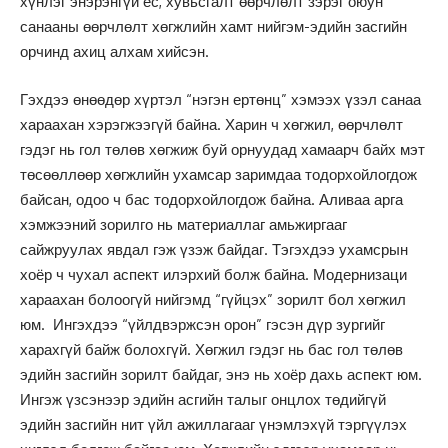
хүнлэг энэрэнгүй ёс, хувьсгалт өөрчлөлт зэрэг оюун
санааны өөрчлөлт хөгжлийн хамт нийгэм-эдийн засгийн
орчинд ахиц алхам хийсэн.
Гэхдээ өнөөдөр хүртэл “нэгэн ертөнц” хэмээх үзэл санаа
хараахан хэрэгжээгүй байна. Харин ч хөгжил, өөрчлөлт
гэдэг нь гол төлөв хөгжиж буй орнуудад хамаарч байх мэт
төсөөллөөр хөгжлийн ухамсар заримдаа тодорхойлогдож
байсан, одоо ч бас тодорхойлогдож байна. Аливаа арга
хэмжээний зорилго нь материаллаг амьжиргааг
сайжруулах явдал гэж үзэж байдаг. Тэгэхдээ ухамсрын
хоёр ч чухал аспект илэрхий болж байна. Модернизаци
хараахан болоогүй нийгэмд “гүйцэх” зорилт бол хөгжил
юм. Ингэхдээ “үйлдвэржсэн орон” гэсэн дүр зургийг
харахгүй байж болохгүй. Хөгжил гэдэг нь бас гол төлөв
эдийн засгийн зорилт байдаг, энэ нь хоёр дахь аспект юм.
Ингэж үзсэнээр эдийн асгийн талыг онцлох төдийгүй
эдийн засгийн нит үйл ажиллагааг үнэмлэхүй тэргүүлэх