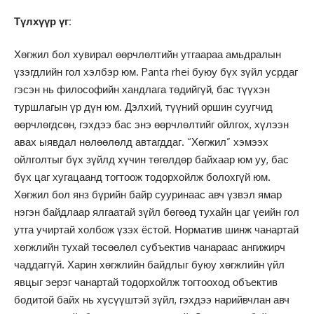
Түлхүүр үг:
Хөгжил бол хувирал өөрчлөлтийн утгаараа амьдралын
үзэгдлийн гол хэлбэр юм. Panta rhei буюу бүх зүйл усрдаг
гэсэн нь философийн хандлага төдийгүй, бас түүхэн
туршлагын үр дүн юм. Дэлхий, түүний оршин суугчид
өөрчлөгдсөн, гэхдээ бас энэ өөрчлөлтийг ойлгох, хүлээн
авах ыявдал нөлөөлөлд автагддаг. “Хөгжил” хэмээх
ойлголтыг бүх зүйлд хүчин төгөлдөр байхаар юм уу, бас
бүх цаг хугацаанд тогтоож тодорхойлж болохгүй юм.
Хөгжил бол янз бүрийн байр сууринаас авч үзвэл ямар
нэгэн байдлаар ялгаатай зүйл бөгөөд тухайн цаг үеийн гол
утга учиртай холбож үзэх ёстой. Норматив шинж чанартай
хөгжлийн тухай төсөөлөл субъектив чанараас ангижирч
чаддаггүй. Харин хөгжлийн байдлыг буюу хөгжлийн үйл
явцыг эерэг чанартай тодорхойлж тогтооход объектив
бодитой байх нь хүсүүштэй зүйл, гэхдээ нарийвчлан авч