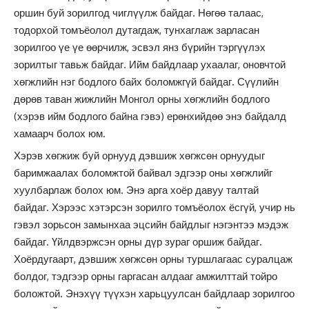
оршин буй зорилгод чиглүүлж байдаг. Нөгөө талаас,
тодорхой томъёолол дутагдаж, тунхаглаж зарласан
зорилгоо үе үе өөрчилж, эсвэл янз бүрийн тэргүүлэх
зорилтыг тавьж байдаг. Ийм байдлаар ухаалаг, оновчтой
хөгжлийн нэг бодлого байх боломжгүй байдаг. Сүүлийн
дөрөв таван жижлийн Монгол орны хөгжлийн бодлого
(хэрэв ийм бодлого байна гэвэ) ерөнхийдөө энэ байдалд
хамаарч болох юм.
Хэрэв хөгжиж буй орнууд дэвшиж хөгжсөн орнуудыг
баримжаалах боломжтой байвал эдгээр оны хөгжлийг
хуулбарлаж болох юм. Энэ арга хоёр давуу талтай
байдаг. Хэрээс хэтэрсэн зорилго томъёолох ёсгүй, учир нь
гэвэл зорьсон замынхаа эцсийн байдлыг нэгэнтээ мэдэж
байдаг. Үйлдвэржсэн орны дүр зураг оршиж байдаг.
Хоёрдугаарт, дэвшиж хөгжсөн орны туршлагаас суралцаж
болдог, тэдгээр орны гаргасан алдааг амжилттай тойро
боложтой. Энэхүү түүхэн харьцуулсан байдлаар зорилгоо