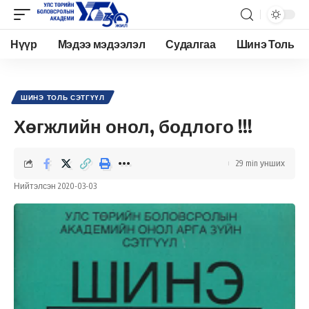
Нүүр
Мэдээ мэдээлэл
Судалгаа
Шинэ Толь
Academy.edu.mn
>
Нийтлэл
>
Шинэ Толь Сэтгүүл
>
Хөгжлийн онол, бодлого !!!
ШИНЭ ТОЛЬ СЭТГҮҮЛ
Хөгжлийн онол, бодлого !!!
29 min унших
Нийтэлсэн 2020-03-03