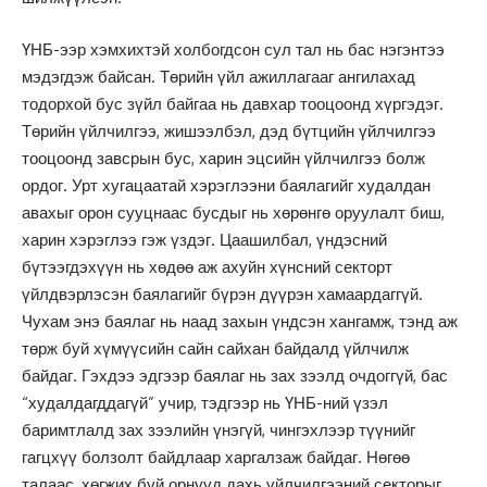
ҮНБ-ээр хэмхихтэй холбогдсон сул тал нь бас нэгэнтээ
мэдэгдэж байсан. Төрийн үйл ажиллагааг ангилахад
тодорхой бус зүйл байгаа нь давхар тооцоонд хүргэдэг.
Төрийн үйлчилгээ, жишээлбэл, дэд бүтцийн үйлчилгээ
тооцоонд завсрын бус, харин эцсийн үйлчилгээ болж
ордог. Урт хугацаатай хэрэглээни баялагийг худалдан
авахыг орон сууцнаас бусдыг нь хөрөнгө оруулалт биш,
харин хэрэглээ гэж үздэг. Цаашилбал, үндэсний
бүтээгдэхүүн нь хөдөө аж ахуйн хүнсний секторт
үйлдвэрлэсэн баялагийг бүрэн дүүрэн хамаардаггүй.
Чухам энэ баялаг нь наад захын үндсэн хангамж, тэнд аж
төрж буй хүмүүсийн сайн сайхан байдалд үйлчилж
байдаг. Гэхдээ эдгээр баялаг нь зах зээлд очдоггүй, бас
“худалдагддагүй” учир, тэдгээр нь ҮНБ-ний үзэл
баримтлалд зах зээлийн үнэгүй, чингэхлээр түүнийг
гагцхүү болзолт байдлаар харгалзаж байдаг. Нөгөө
талаас, хөгжих буй орнууд дахь үйлчилгээний секторыг