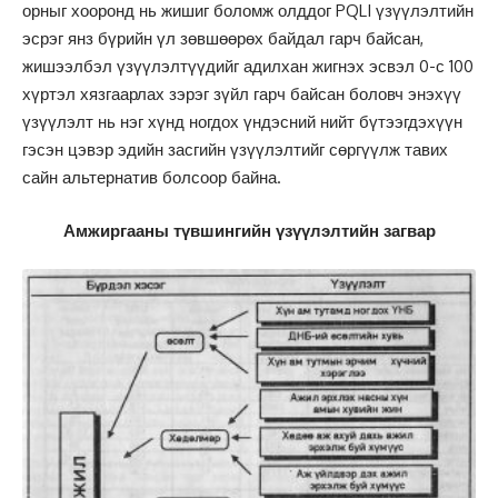
орныг хооронд нь жишиг боломж олддог PQLI үзүүлэлтийн
эсрэг янз бүрийн үл зөвшөөрөх байдал гарч байсан,
жишээлбэл үзүүлэлтүүдийг адилхан жигнэх эсвэл 0-с 100
хүртэл хязгаарлах зэрэг зүйл гарч байсан боловч энэхүү
үзүүлэлт нь нэг хүнд ногдох үндэсний нийт бүтээгдэхүүн
гэсэн цэвэр эдийн засгийн үзүүлэлтийг сөргүүлж тавих
сайн альтернатив болсоор байна.
Амжиргааны түвшингийн үзүүлэлтийн загвар