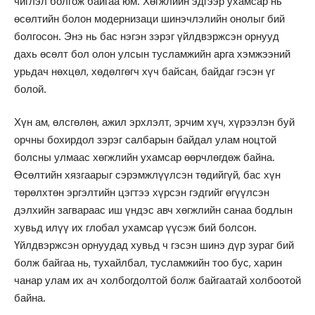
чиглэл болгож байгаа юм. Хөгжлийн эдгээр ухамсар нь
өсөлтийн болон модернизаци шинэчлэлийн онолыг бий
болгосон. Энэ нь бас нэгэн зэрэг үйлдвэржсэн орнууд
дахь өсөлт бол олон улсын тусламжийн арга хэмжээний
урьдач нөхцөл, хөдөлгөгч хүч байсан, байдаг гэсэн үг
болой.
Хүн ам, өлсгөлөн, ажил эрхлэлт, эрчим хүч, хүрээлэн буй
орчны бохирдол зэрэг салбарын байдал улам ноцтой
болсны улмаас хөгжлийн ухамсар өөрчлөгдөж байна.
Өсөлтийн хязгаарыг сэрэмжлүүлсэн төдийгүй, бас хүн
төрөлхтөн эргэлтийн цэгтээ хүрсэн гэдгийг өгүүлсэн
дэлхийн загвараас иш үндэс авч хөгжлийн санаа бодлын
хувьд илүү их глобал ухамсар үүсэж бий болсон.
Үйлдвэржсэн орнуудад хувьд ч гэсэн шинэ дүр зураг бий
болж байгаа нь, тухайлбал, тусламжийн тоо бус, харин
чанар улам их ач холбогдолтой болж байгаатай холбоотой
байна.