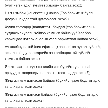
бүрт нэгэн адил зүйлийг хэмжиж байгаа эсэх);
Нягт нямбай (консистенц) чанар (Тоо баримтыг бүрэн
дүүрэн найдвартай цуглуулсан эсэх?);
Хүчин төгөлдөр (валидитэт) байдал (тоо баримт ер нь
судлахыг хүссэн зүйлээ хэмжиж байна уу? Холбоо
харилцааг нотлох онолын үзэл баримтлал байгаа эсэх?);
Ач холбогдолтой (сигнификанц) чанар (гол чухал зүйлийг,
эсвэл хоёрдугаар зэргийн ач холбогдолтой зүйлийг
хэмжиж байгаа эсэх);
Ялгах зааглах хүч (хөгжлийн янз бүрийн түвшингийн
орнуудын хоорондын ялгааг тогтоож чаддаг эсэх?);
Жигд жигнэж цэгнэсэн байдал (бүхий л үзэл бодлыг адил
тэгш харгалзсан эсэх?);
Жигд жигнэж цэгнэсн байдал (бүхий л үзэл бодлыг адил
тэгш харгалзсан эсэх?);