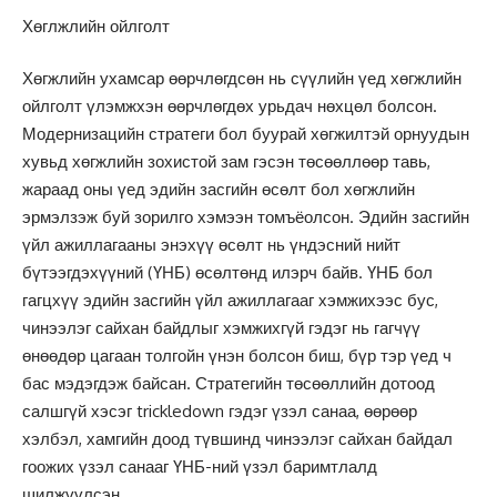
Хөглжлийн ойлголт
Хөгжлийн ухамсар өөрчлөгдсөн нь сүүлийн үед хөгжлийн
ойлголт үлэмжхэн өөрчлөгдөх урьдач нөхцөл болсон.
Модернизацийн стратеги бол буурай хөгжилтэй орнуудын
хувьд хөгжлийн зохистой зам гэсэн төсөөллөөр тавь,
жараад оны үед эдийн засгийн өсөлт бол хөгжлийн
эрмэлзэж буй зорилго хэмээн томъёолсон. Эдийн засгийн
үйл ажиллагааны энэхүү өсөлт нь үндэсний нийт
бүтээгдэхүүний (ҮНБ) өсөлтөнд илэрч байв. ҮНБ бол
гагцхүү эдийн засгийн үйл ажиллагааг хэмжихээс бус,
чинээлэг сайхан байдлыг хэмжихгүй гэдэг нь гагчүү
өнөөдөр цагаан толгойн үнэн болсон биш, бүр тэр үед ч
бас мэдэгдэж байсан. Стратегийн төсөөллийн дотоод
салшгүй хэсэг trickledown гэдэг үзэл санаа, өөрөөр
хэлбэл, хамгийн доод түвшинд чинээлэг сайхан байдал
гоожих үзэл санааг ҮНБ-ний үзэл баримтлалд
шилжүүлсэн.