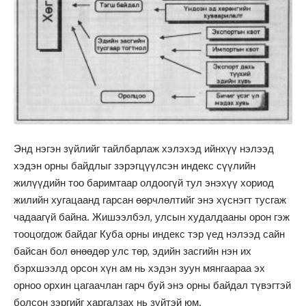
Энд нэгэн зүйлийг тайлбарлаж хэлэхэд ийнхүү нэлээд
хэдэн орны байдлыг зэрэгцүүлсэн индекс сүүлийн
жилүүдийн тоо баримтаар олдоогүй тул энэхүү хориод
жилийн хугацаанд гарсан өөрчлөлтийг энэ хүснэгт тусгаж
чадаагүй байна. Жишээлбэл, улсын худалдааны орон гэж
тооцогдож байдаг Куба орны индекс тэр үед нэлээд сайн
байсан бол өнөөдөр улс төр, эдийн засгийн нэн их
бэрхшээлд орсон хүн ам нь хэдэн зуун мянгаараа эх
орноо орхин цагаачлан гарч буй энэ орны байдал түвэгтэй
болсон зэргийг харгалзах нь зүйтэй юм.