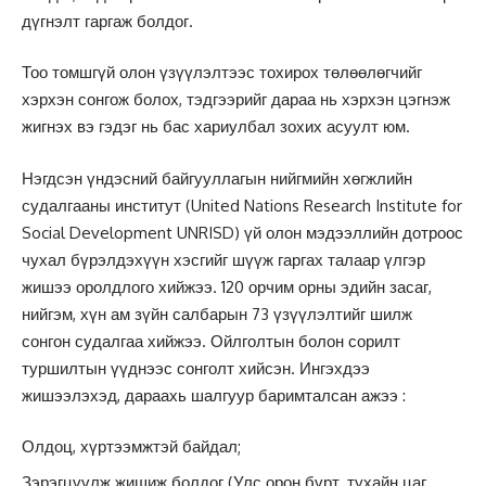
дүгнэлт гаргаж болдог.
Тоо томшгүй олон үзүүлэлтээс тохирох төлөөлөгчийг
хэрхэн сонгож болох, тэдгээрийг дараа нь хэрхэн цэгнэж
жигнэх вэ гэдэг нь бас хариулбал зохих асуулт юм.
Нэгдсэн үндэсний байгууллагын нийгмийн хөгжлийн
судалгааны институт (United Nations Research Institute for
Social Development UNRISD) үй олон мэдээллийн дотроос
чухал бүрэлдэхүүн хэсгийг шүүж гаргах талаар үлгэр
жишээ оролдлого хийжээ. 120 орчим орны эдийн засаг,
нийгэм, хүн ам зүйн салбарын 73 үзүүлэлтийг шилж
сонгон судалгаа хийжээ. Ойлголтын болон сорилт
туршилтын үүднээс сонголт хийсэн. Ингэхдээ
жишээлэхэд, дараахь шалгуур баримталсан ажээ :
Олдоц, хүртээмжтэй байдал;
Зэрэгцүүлж жишиж болдог (Улс орон бүрт, тухайн цаг