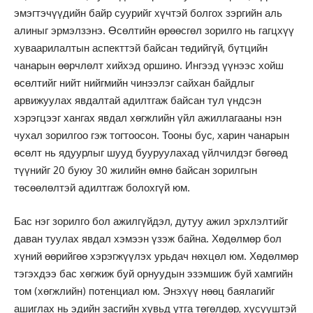
эмэгтэчүүдийн байр суурийг хүчтэй болгох зэргийн аль
алиныг эрмэлзэнэ. Өсөлтийн өрөөсгөл зорилго нь гагцхүү
хуваарилалтын аспекттэй байсан төдийгүй, бүтцийн
чанарын өөрчлөлт хийхэд оршино. Ингээд үүнээс хойш
өсөлтийг нийт нийгмийн чинээлэг сайхан байдлыг
арвижуулах явдалтай адилтгаж байсан тул үндсэн
хэрэгцээг хангах явдал хөгжлийн үйл ажиллагааны нэн
чухал зорилгоо гэж тогтоосон. Тооны бус, харин чанарын
өсөлт нь ядуурлыг шууд бууруулахад үйлчилдэг бөгөөд
түүнийг 20 буюу 30 жилийн өмнө байсан зорилгын
төсөөлөлтэй адилтгаж болохгүй юм.
Бас нэг зорилго бол ажилгүйдэл, дутуу ажил эрхлэлтийг
даван туулах явдал хэмээн үзэж байна. Хөдөлмөр бол
хүний өөрийгөө хэрэгжүүлэх урьдач нөхцөл юм. Хөдөлмөр
тэгэхдээ бас хөгжиж буй орнуудын эзэмшиж буй хамгийн
том (хөгжлийн) потенциал юм. Энэхүү нөөц баялагийг
ашиглах нь эдийн засгийн хувьд утга төгөлдөр, хүсүүштэй