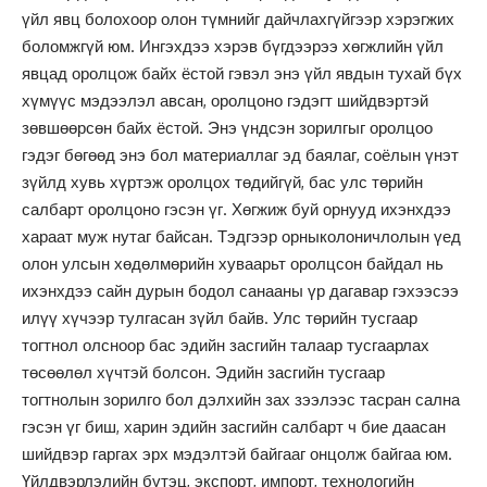
үйл явц болохоор олон түмнийг дайчлахгүйгээр хэрэгжих
боломжгүй юм. Ингэхдээ хэрэв бүгдээрээ хөгжлийн үйл
явцад оролцож байх ёстой гэвэл энэ үйл явдын тухай бүх
хүмүүс мэдээлэл авсан, оролцоно гэдэгт шийдвэртэй
зөвшөөрсөн байх ёстой. Энэ үндсэн зорилгыг оролцоо
гэдэг бөгөөд энэ бол материаллаг эд баялаг, соёлын үнэт
зүйлд хувь хүртэж оролцох төдийгүй, бас улс төрийн
салбарт оролцоно гэсэн үг. Хөгжиж буй орнууд ихэнхдээ
хараат муж нутаг байсан. Тэдгээр орныколоничлолын үед
олон улсын хөдөлмөрийн хуваарьт оролцсон байдал нь
ихэнхдээ сайн дурын бодол санааны үр дагавар гэхээсээ
илүү хүчээр тулгасан зүйл байв. Улс төрийн тусгаар
тогтнол олсноор бас эдийн засгийн талаар тусгаарлах
төсөөлөл хүчтэй болсон. Эдийн засгийн тусгаар
тогтнолын зорилго бол дэлхийн зах зээлээс тасран сална
гэсэн үг биш, харин эдийн засгийн салбарт ч бие даасан
шийдвэр гаргах эрх мэдэлтэй байгааг онцолж байгаа юм.
Үйлдвэрлэлийн бүтэц, экспорт, импорт, технологийн