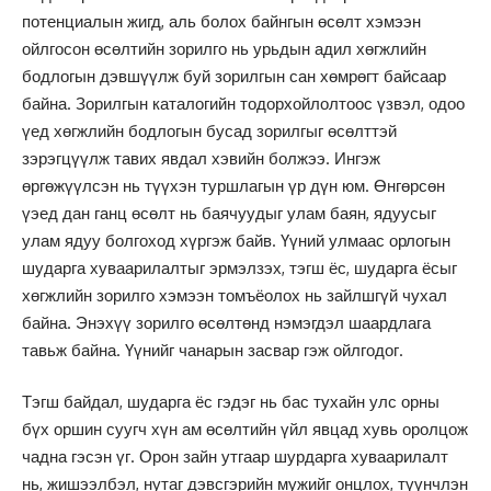
потенциалын жигд, аль болох байнгын өсөлт хэмээн
ойлгосон өсөлтийн зорилго нь урьдын адил хөгжлийн
бодлогын дэвшүүлж буй зорилгын сан хөмрөгт байсаар
байна. Зорилгын каталогийн тодорхойлолтоос үзвэл, одоо
үед хөгжлийн бодлогын бусад зорилгыг өсөлттэй
зэрэгцүүлж тавих явдал хэвийн болжээ. Ингэж
өргөжүүлсэн нь түүхэн туршлагын үр дүн юм. Өнгөрсөн
үэед дан ганц өсөлт нь баячуудыг улам баян, ядуусыг
улам ядуу болгоход хүргэж байв. Үүний улмаас орлогын
шударга хуваарилалтыг эрмэлзэх, тэгш ёс, шударга ёсыг
хөгжлийн зорилго хэмээн томъёолох нь зайлшгүй чухал
байна. Энэхүү зорилго өсөлтөнд нэмэгдэл шаардлага
тавьж байна. Үүнийг чанарын засвар гэж ойлгодог.
Тэгш байдал, шударга ёс гэдэг нь бас тухайн улс орны
бүх оршин суугч хүн ам өсөлтийн үйл явцад хувь оролцож
чадна гэсэн үг. Орон зайн утгаар шурдарга хуваарилалт
нь, жишээлбэл, нутаг дэвсгэрийн мужийг онцлох, түүнчлэн