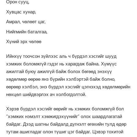
Орон сууц,
Хувцас хунар,
Амрал, чөлөөт цаг,
Нийгмийн баталгаа,
Хүний эрх чөлөө
Ийнхүү тоочсон зүйлээс аль ч бүрдэл хэсгийг шууд
хэмжих боломжгүй гэдэг нь харагдаж байна. Хүмүүс
ажилтай буюу ажилгүй байж болох бөгөөд энэхүү
хөдөлмөр өөрөө янз бүрийн хэлбэртэй байж болно,
өөрөөр хэлбэл, энэ бүрдэл хэсгийг цэгнэхэд хөдөлмөрийн
нөхцөл шийдвэрлэх ач холбогдолтой.
Хэрэв бүрдэл хэсгийг өөрийг нь хэмжих боломжгүй бол
”хэмжих нэмэлт хэмжигдэхүүнийг” олох шаардлагатай
байдаг. Дээд шатны байдалд дүгнэлт өгөхийн тулд өдөр
тутам ашигладаг олон түшиг цэг байдаг. Цэвэр тохитой