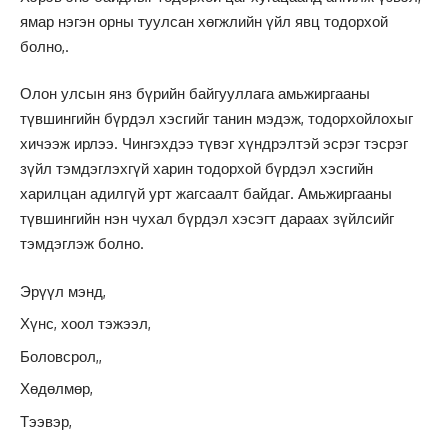
ямар нэгэн орны туулсан хөгжлийн үйл явц тодорхой
болно,.
Олон улсын янз бүрийн байгууллага амьжиргааны
түвшингийн бүрдэл хэсгийг танин мэдэж, тодорхойлохыг
хичээж ирлээ. Чингэхдээ түвэг хүндрэлтэй эсрэг тэсрэг
зүйл тэмдэглэхгүй харин тодорхой бүрдэл хэсгийн
харилцан адилгүй урт жагсаалт байдаг. Амьжиргааны
түвшингийн нэн чухал бүрдэл хэсэгт дараах зүйлсийг
тэмдэглэж болно.
Эрүүл мэнд,
Хүнс, хоол тэжээл,
Боловсрол,,
Хөдөлмөр,
Тээвэр,