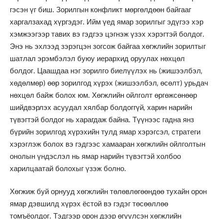
гэсэн үг биш. Зорилгын конфликт мөргөлдөөн байгааг
харгалзахад хүргэдэг. Ийм үед ямар зорилгыг эдүгээ хэр
хэмжээгээр тавих вэ гэдгээ цэгнэж үзэх хэрэгтэй болдог.
Энэ нь эхлээд зэрэгцэн зогсож байгаа хөгжлийн зорилтыг
шатлал эрэмбэлэл буюу иерархид оруулах нөхцөл
болдог. Цаашдаа нэг зорилго биелүүлэх нь (жишээлбэл,
хөдөлмөр) өөр зорилгод хүрэх (жишээлбэл, өсөлт) урьдач
нөхцөл байж болох юм. Хөгжлийн ойлголт өргөжсөнөөр
шийдвэрлэх асуудал хялбар болдоггүй, харин нарийн
түвэгтэй болдог нь харагдаж байна. Түүнээс гадна янз
бүрийн зорилгод хүрэхийн тулд ямар хэрэгсэл, стратеги
хэрэглэж болох вэ гэдгээс хамааран хөгжлийн ойлголтын
онолын үндэслэл нь ямар нарийн түвэгтэй холбоо
харилцаатай болохыг үзэж болно.
Хөгжиж буй орнууд хөгжлийн төлөвлөгөөндөө тухайн орон
ямар дэвшилд хүрэх ёстой вэ гэдэг төсөөллөө
томъёолдог. Тэдгээр орон дээр өгүүлсэн хөгжлийн