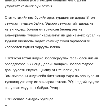
Давхар тоолол (нэг л нөхцөл байдлыг янз бүрийн
үзүүлэлт хэмжиж буй эсэх?);
Статистикийн янз бүрийн арга, туршилтын дараа 18 гол
үзүүлэлт үлдсэн байна. Эдгээр үзүүлэлтийг дараа нь
нэгэн индекс болгон нягтруулсан бөгөөд энэ нь
амьжиргааны түвшинг харьцангуй яв цав хэмжих хүсэл нь
түүнийг биелүүлж чадах хэмжигдэхүүн гаргаагүйтэй
холбоотой гэдгийг харуулж байна.
Нэгтгэсэн тотал индекс боловсруулах гэсэн олон янзын
оролдлогоос 1977 онд Далайн чандахь Зөвлөл гэдгээс
дэвшүүлсэн Physical Quality of Life Index (PQLI)
“амьжиргааны индексийн биет чанар гэдэг нь олон улсын
түвшинд үнэхээр их анхаарал татсан. PQLI гэдгийн үндэс
нь гурван үзүүлэлт байдаг. Үүнд :
Нэг наснаас амьдрах хугацаа