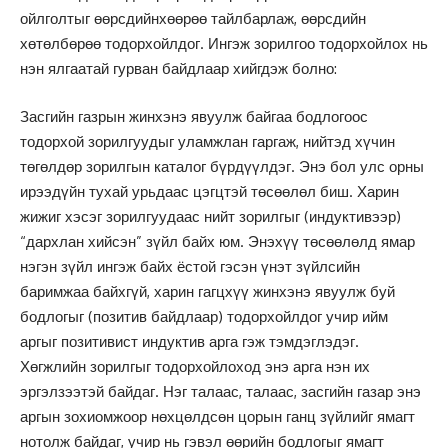
ойлголтыг өөрсдийнхөөрөө тайлбарлаж, өөрсдийн
хөтөлбөрөө тодорхойлдог. Ингэж зорилгоо тодорхойлох нь
нэн ялгаатай гурван байдлаар хийгдэж болно:
Засгийн газрын жинхэнэ явуулж байгаа бодлогоос
тодорхой зорилгуудыг уламжлан гаргаж, нийтэд хүчин
төгөлдөр зорилгын каталог бүрдүүлдэг. Энэ бол улс орны
ирээдүйн тухай урьдаас цэгцтэй төсөөлөл биш. Харин
жижиг хэсэг зорилгуудаас нийт зорилгыг (индуктивээр)
“дархлан хийсэн” зүйл байх юм. Энэхүү төсөөлөлд ямар
нэгэн зүйл ингэж байх ёстой гэсэн үнэт зүйлсийн
баримжаа байхгүй, харин гагцхүү жинхэнэ явуулж буй
бодлогыг (позитив байдлаар) тодорхойлдог учир ийм
аргыг позитивист индуктив арга гэж тэмдэглэдэг.
Хөгжлийн зорилгыг тодорхойлоход энэ арга нэн их
эргэлзээтэй байдаг. Нэг талаас, талаас, засгийн газар энэ
аргын зохиомжоор нөхцөлдсөн цорын ганц зүйлийг ямагт
нотолж байдаг, учир нь гэвэл өөрийн бодлогыг ямагт