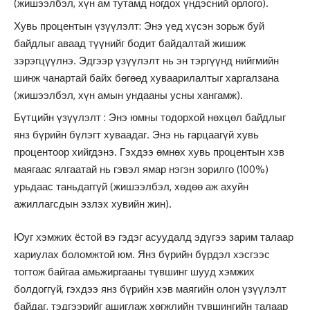
(жишээлбэл, хүн ам тутамд ногдох үндэсний орлого).
Хувь процентын үзүүлэлт: Энэ үед хүсэн зорьж буй
байдлыг аваад түүнийг бодит байдалтай жишиж
зэрэгцүүлнэ. Эдгээр үзүүлэлт нь эн тэргүүнд нийгмийн
шинж чанартай байх бөгөөд хуваарилалтыг харгалзана
(жишээлбэл, хүн амын ундааны усны хангамж).
Бүтцийн үзүүлэлт : Энэ юмны тодорхой нөхцөл байдлыг
янз бүрийн бүлэгт хуваадаг. Энэ нь гарцаагүй хувь
процентоор хийгдэнэ. Гэхдээ өмнөх хувь процентын хэв
маягаас ялгаатай нь гэвэл ямар нэгэн зорилго (100%)
урьдаас таньдаггүй (жишээлбэл, хөдөө аж ахуйн
ажиллагсдын эзлэх хувийн жин).
Юуг хэмжих ёстой вэ гэдэг асуудалд эдүгээ зарим талаар
хариулах боломжтой юм. Янз бүрийн бүрдэл хэсгээс
тогтож байгаа амьжиргааны түвшинг шууд хэмжих
болдоггүй, гэхдээ янз бүрийн хэв маягийн олон үзүүлэлт
байдаг, тэдгээрийг ашиглаж хөгжлийн түвшингийн талаар