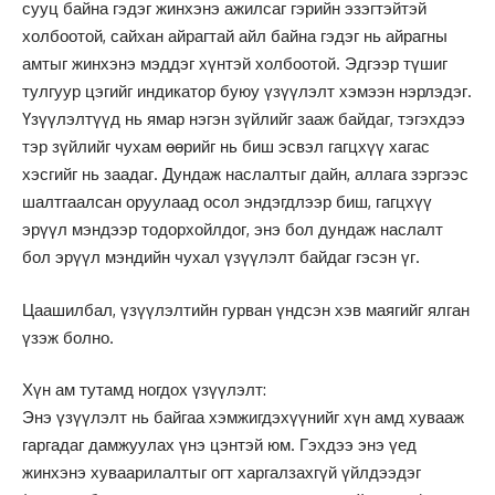
сууц байна гэдэг жинхэнэ ажилсаг гэрийн эзэгтэйтэй
холбоотой, сайхан айрагтай айл байна гэдэг нь айрагны
амтыг жинхэнэ мэддэг хүнтэй холбоотой. Эдгээр түшиг
тулгуур цэгийг индикатор буюу үзүүлэлт хэмээн нэрлэдэг.
Үзүүлэлтүүд нь ямар нэгэн зүйлийг зааж байдаг, тэгэхдээ
тэр зүйлийг чухам өөрийг нь биш эсвэл гагцхүү хагас
хэсгийг нь заадаг. Дундаж наслалтыг дайн, аллага зэргээс
шалтгаалсан оруулаад осол эндэгдлээр биш, гагцхүү
эрүүл мэндээр тодорхойлдог, энэ бол дундаж наслалт
бол эрүүл мэндийн чухал үзүүлэлт байдаг гэсэн үг.
Цаашилбал, үзүүлэлтийн гурван үндсэн хэв маягийг ялган
үзэж болно.
Хүн ам тутамд ногдох үзүүлэлт:
Энэ үзүүлэлт нь байгаа хэмжигдэхүүнийг хүн амд хувааж
гаргадаг дамжуулах үнэ цэнтэй юм. Гэхдээ энэ үед
жинхэнэ хуваарилалтыг огт харгалзахгүй үйлдээдэг