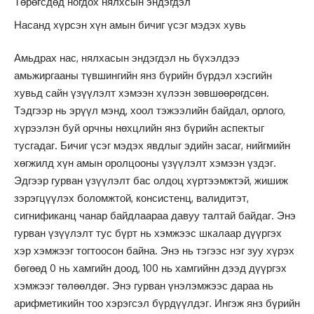
Төрөгсдөд ногдох нялхсын эндэгдэл
Насанд хүрсэн хүн амын бичиг үсэг мэдэх хувь
Амьдрах нас, нялхасын эндэгдэл нь бүхэлдээ
амьжиргааны түвшингийн янз бүрийн бүрдэл хэсгийн
хувьд сайн үзүүлэлт хэмээн хүлээн зөвшөөрөгдсөн.
Тэдгээр нь эрүүл мэнд, хоол тэжээлийн байдал, орлого,
хүрээлэн буй орчны нөхцлийн янз бүрийн аспектыг
тусгадаг. Бичиг үсэг мэдэх явдлыг эдийн засаг, нийгмийн
хөгжилд хүн амын оролцооны үзүүлэлт хэмээн үздэг.
Эдгээр гурван үзүүлэлт бас олдоц хүртээмжтэй, жишиж
зэрэгцүүлэх боломжтой, консистенц, валидитэт,
сигнификанц чанар байдлаараа давуу талтай байдаг. Энэ
гурван үзүүлэлт тус бүрт нь хэмжээс шкaлаар дүүргэх
хэр хэмжээг тогтоосон байна. Энэ нь тэгээс нэг зуу хүрэх
бөгөөд 0 нь хамгийн доод, 100 нь хамгийнн дээд дүүргэх
хэмжээг төлөөлдөг. Энэ гурван үнэлэмжээс дараа нь
арифметикийн тоо хэрэгсэл бүрдүүлдэг. Ингэж янз бүрийн