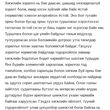
Хөгжлийн зорилго нь бие даасан, цаашид хязгаарлахгүй
зорилт болж, ямар нэгэн зүйлийг ийм байх ёстой
(норматив) хэмээн илэрхийлэх ёстой. Энэ бол тухайн
орны болон бусад орны түүхэн туршлагыг хэрэглэхээс
татгалзах ёстой гэсэн үг биш, харин чиг эсрэгээр байх юм.
Туршлага болон цаг үеийн байдлыг таньж мэдэхэд
тулгуурласан олон боломжийн дотроос утга төгөлдөр
зорилгыг ялган зааглах боломжтой байдаг. Гагцхүү
зорилгыг норматив байдлаар тодорхойлох замаар
хөгжлийн бодлогын бодит чармайлтыг шалгаж туршдаг.
Янз бүрийн элементийг харгалзаж, зорилгоо тод
томъёолж, холбоо харилцаа болон хөгжиж буй орны бие
даасан байдлыг анхаарах явдалтай холбогдсон найдвар
нь эдүгээ сорил шалгалтын үедээ байна. Олон тооны
нийтлэл, судалгааны бүтээл нь өнгөрсөн үеийн алдаа
дутагдлыг бүрэн арилгахыг шинжлэх ухаан чармайж
байгааг харуулсан. Гэхдээ хөгжлийн ойлголт, түүний
тодорхойлолт улам цогцолбор шинжтэй болж байгаа нь