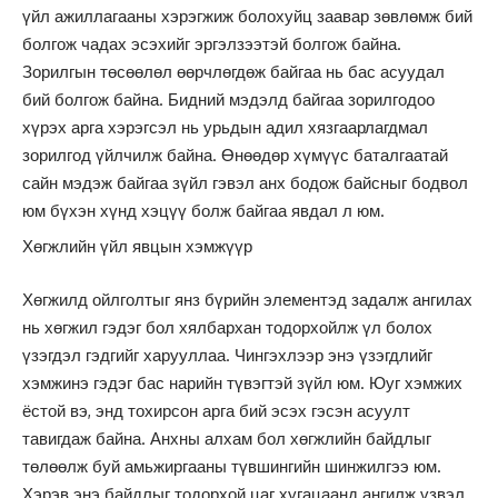
үйл ажиллагааны хэрэгжиж болохуйц заавар зөвлөмж бий
болгож чадах эсэхийг эргэлзээтэй болгож байна.
Зорилгын төсөөлөл өөрчлөгдөж байгаа нь бас асуудал
бий болгож байна. Бидний мэдэлд байгаа зорилгодоо
хүрэх арга хэрэгсэл нь урьдын адил хязгаарлагдмал
зорилгод үйлчилж байна. Өнөөдөр хүмүүс баталгаатай
сайн мэдэж байгаа зүйл гэвэл анх бодож байсныг бодвол
юм бүхэн хүнд хэцүү болж байгаа явдал л юм.
Хөгжлийн үйл явцын хэмжүүр
Хөгжилд ойлголтыг янз бүрийн элементэд задалж ангилах
нь хөгжил гэдэг бол хялбархан тодорхойлж үл болох
үзэгдэл гэдгийг харууллаа. Чингэхлээр энэ үзэгдлийг
хэмжинэ гэдэг бас нарийн түвэгтэй зүйл юм. Юуг хэмжих
ёстой вэ, энд тохирсон арга бий эсэх гэсэн асуулт
тавигдаж байна. Анхны алхам бол хөгжлийн байдлыг
төлөөлж буй амьжиргааны түвшингийн шинжилгээ юм.
Хэрэв энэ байдлыг тодорхой цаг хугацаанд ангилж үзвэл,