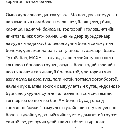
зорилгод чиглэж байна.
Өмнө дурдсанаас дүгнэж үзвэл, Монгол дахь намуудын
парламентын нам болон төлөвших үйл явц жигд биш,
харилцан адилгүй байгаа нь тэдгээрийн төлөвшилтийн
нийтлэг шинж болж байна. Энэ нь дээр дурьдсанаар
намуудын чадавхи, боловсон хүчин болон санхүүгийн
боломж, үйл ажиллагааны онцлогоос нь хамаарч байна.
Тухайлбал, МАХН-ын хувьд олон жилийн турш оршин
тогтносон боловсон хүчин, оюуны болон эдийн засгийн
нөөц чадавхи харьцангуй боломжтой, улс төрийн үйл
ажиллагааны арга туршлага ихтэй, тогтмол хөтөлбөртэй,
намын бүх шатны зохион байгуулалтын бүтэц үндсэндээ
бүрдсэн, ухуулга, сурталчилгааны тогтсон системтэй,
тогтвортой сонгогчтой бол АН болон бусад олонд
танигдсан “жижиг” намуудын тухайд шинэ тутам үүссэн
боловч тухайн үедээ нийгмийн зүгээс дэмжлэгийн хүрээ
сайтай гэхдээ орчин үеийн намын бэлэн туршлага