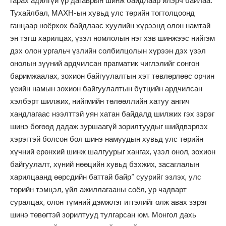
гарах адилгүй үр дагаврын шинж байдлаар илэрч байлаа.
Тухайлбал, МАХН-ын хувьд улс төрийн тогтолцоонд
ганцаар ноёрхох байдлаас хуулийн хүрээнд олон намтай
эн тэгш харилцах, үзэл номлолын нэг хэв шинжээс нийгэм
дэх олон ургальч үзлийн солбилцолын хүрээн дэх үзэл
онолын зүүний ардчилсан прагматик чиглэлийг сонгон
баримжаалах, зохион байгуулалтын хэт төвлөрлөөс орчин
үеийн намын зохион байгуулалтын бүтцийн ардчилсан
хэлбэрт шилжих, нийгмийн төлөөллийн хатуу ангич
хандлагаас нээлттэй уян хатан байдалд шилжих гэх зэрэг
шинэ бөгөөд дадаж зуршаагүй зорилтуудыг шийдвэрлэх
хэрэгтэй болсон бол шинэ намуудын хувьд улс төрийн
хүчний ерөнхий шинж шалгуурыг хангах, үзэл онол, зохион
байгуулалт, хүний нөөцийн хувьд бэхжих, засаглалын
харилцаанд өөрсдийн баттай байр“ суурийг эзлэх, улс
төрийн тэмцэл, үйл ажиллагааны соёл, ур чадварт
суралцах, олон түмний дэмжлэг итгэлийг олж авах зэрэг
шинэ төвөгтэй зорилтууд тулгарсан юм. Монгол дахь