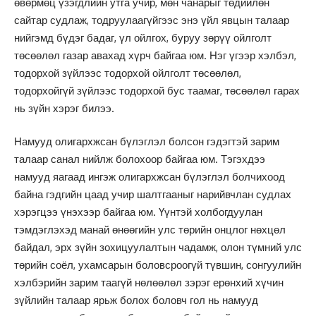
өвөрмөц үзэгдлийн утга учир, мөн чанарыг төдийлөн
сайтар судлаж, тодруулаагүйгээс энэ үйл явцын талаар
нийгэмд бүдэг бадаг, үл ойлгох, буруу зөрүү ойлголт
төсөөлөл газар авахад хүрч байгаа юм. Нэг үгээр хэлбэл,
тодорхой зүйлээс тодорхой ойлголт төсөөлөл,
тодорхойгүй зүйлээс тодорхой бус таамаг, төсөөлөл гарах
нь зүйн хэрэг билээ.
Намууд олигархжсан бүлэглэл болсон гэдэгтэй зарим
талаар санал нийлж болохоор байгаа юм. Тэгэхдээ
намууд яагаад ингэж олигархжсан бүлэглэл болчихоод
байна гэдгийн цаад учир шалтгааныг нарийвчлан судлах
хэрэгцээ үнэхээр байгаа юм. Үүнтэй холбогдуулан
тэмдэглэхэд манай өнөөгийн улс төрийн онцлог нөхцөл
байдал, эрх зүйн зохицуулалтын чадамж, олон түмний улс
төрийн соёл, ухамсарын боловсроогүй түвшин, сонгуулийн
хэлбэрийн зарим таагүй нөлөөлөл зэрэг ерөнхий хүчин
зүйлийн талаар ярьж болох боловч гол нь намууд