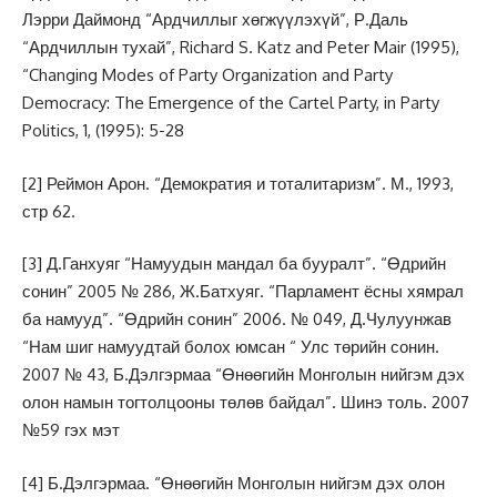
Лэрри Даймонд “Ардчиллыг хөгжүүлэхүй”, Р.Даль
“Ардчиллын тухай”, Richard S. Katz and Peter Mair (1995),
“Changing Modes of Party Organization and Party
Democracy: The Emergence of the Cartel Party, in Party
Politics, 1, (1995): 5-28
[2]
Реймон Арон. “Демократия и тоталитаризм”. М., 1993,
стр 62.
[3]
Д.Ганхуяг “Намуудын мандал ба бууралт”. “Өдрийн
сонин” 2005 № 286, Ж.Батхуяг. “Парламент ёсны хямрал
ба намууд”. “Өдрийн сонин” 2006. № 049, Д.Чулуунжав
“Нам шиг намуудтай болох юмсан “ Улс төрийн сонин.
2007 № 43, Б.Дэлгэрмаа “Өнөөгийн Монголын нийгэм дэх
олон намын тогтолцооны төлөв байдал”. Шинэ толь. 2007
№59 гэх мэт
[4]
Б.Дэлгэрмаа. “Өнөөгийн Монголын нийгэм дэх олон