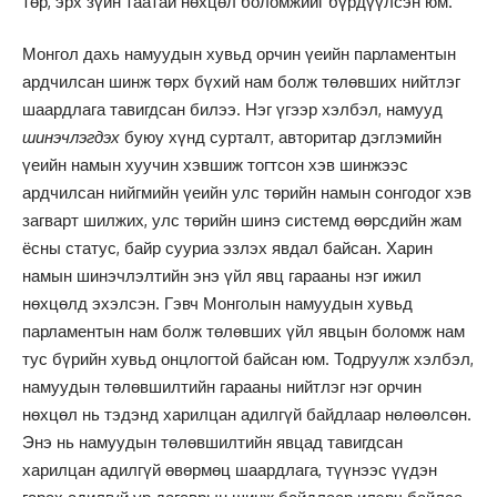
төр, эрх зүйн таатай нөхцөл боломжийг бүрдүүлсэн юм.
Монгол дахь намуудын хувьд орчин үеийн парламентын
ардчилсан шинж төрх бүхий нам болж төлөвших нийтлэг
шаардлага тавигдсан билээ. Нэг үгээр хэлбэл, намууд
шинэчлэгдэх
буюу хүнд сурталт, авторитар дэглэмийн
үеийн намын хуучин хэвшиж тогтсон хэв шинжээс
ардчилсан нийгмийн үеийн улс төрийн намын сонгодог хэв
загварт шилжих, улс төрийн шинэ системд өөрсдийн жам
ёсны статус, байр сууриа эзлэх явдал байсан. Харин
намын шинэчлэлтийн энэ үйл явц гарааны нэг ижил
нөхцөлд эхэлсэн. Гэвч Монголын намуудын хувьд
парламентын нам болж төлөвших үйл явцын боломж нам
тус бүрийн хувьд онцлогтой байсан юм. Тодруулж хэлбэл,
намуудын төлөвшилтийн гарааны нийтлэг нэг орчин
нөхцөл нь тэдэнд харилцан адилгүй байдлаар нөлөөлсөн.
Энэ нь намуудын төлөвшилтийн явцад тавигдсан
харилцан адилгүй өвөрмөц шаардлага, түүнээс үүдэн