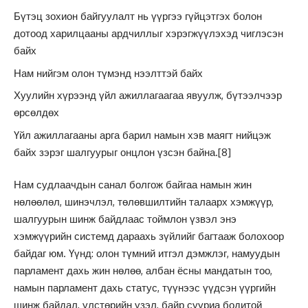
Бүтэц зохион байгуулалт нь үүргээ гүйцэтгэх болон
дотоод харилцааны ардчиллыг хэрэгжүүлэхэд чиглэсэн
байх
Нам нийгэм олон түмэнд нээлттэй байх
Хуулийн хүрээнд үйл ажиллагаагаа явуулж, бүтээлчээр
өрсөлдөх
Үйл ажиллагааны арга барил намын хэв маягт нийцэж
байх зэрэг шалгуурыг онцлон үзсэн байна.
[8]
Нам судлаачдын санал болгож байгаа намын жин
нөлөөлөл, шинэчлэл, төлөвшилтийн талаарх хэмжүүр,
шалгуурын шинж байдлаас тоймлон үзвэл энэ
хэмжүүрийн системд дараахь зүйлийг багтааж болохоор
байдаг юм. Үүнд: олон түмний итгэл дэмжлэг, намуудын
парламент дахь жин нөлөө, албан ёсны мандатын тоо,
намын парламент дахь статус, түүнээс үүдсэн үүргийн
шинж байдал, улстөрийн үзэл, байр сууриа бодитой