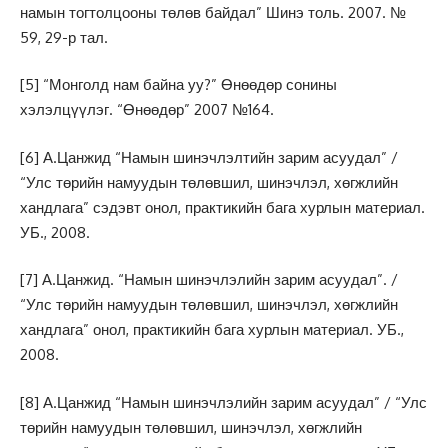
намын тогтолцооны төлөв байдал” Шинэ толь. 2007. №
59, 29-р тал.
[5]
“Монголд нам байна уу?” Өнөөдөр сонины
хэлэлцүүлэг. “Өнөөдөр” 2007 №164.
[6]
А.Цанжид “Намын шинэчлэлтийн зарим асуудал” /
“Улс төрийн намуудын төлөвшил, шинэчлэл, хөгжлийн
хандлага” сэдэвт онол, практикийн бага хурлын материал.
УБ., 2008.
[7]
А.Цанжид. “Намын шинэчлэлийн зарим асуудал”. /
“Улс төрийн намуудын төлөвшил, шинэчлэл, хөгжлийн
хандлага” онол, практикийн бага хурлын материал. УБ.,
2008.
[8]
А.Цанжид “Намын шинэчлэлийн зарим асуудал” / “Улс
төрийн намуудын төлөвшил, шинэчлэл, хөгжлийн