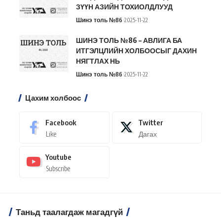
ЗҮҮН АЗИЙН ТОХИОЛДЛУУД
Шинэ толь №86
2025-11-22
ШИНЭ ТОЛЬ №86 – АВЛИГА БА
ИТГЭЛЦЛИЙН ХОЛБООСЫГ ДАХИН
НЯГТЛАХ НЬ
Шинэ толь №86
2025-11-22
Цахим холбоос
Facebook
Twitter
Like
Дагах
Youtube
Subscribe
Таньд таалагдаж магадгүй