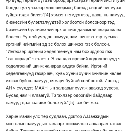
үр дүнд төрийн бүтцэд ороод ирэхээрээ төрийн институци
болдогтул үнэхээр маш өвөрмөц бөгөөд онцгой чиг үүрэг
гүйцэтгэдэг билээ”
[4]
хэмээн тэмдэглээд цааш нь намууд
бизнесийн бүлэглэлүүдтэй холбоотой болсоноор тэд
бизнесийн бүлгийнхний эрх ашгийг давамгай илэрхийлэх
болсон. Үүнтэй уялдан намууд нам шинжээ тэр тусмаа
иргэний нийгмийн эд эс болох шинжээ гээх болсон.
“Ингэхээр иргэний хөдөлгөөнүүд нам бохирдлоо гэж
“хашгираад” эхэлсэн. Яваандаа иргэний хөдөлгөөнүүд ч
хөдөлгөөний шинж чанараа алдаж байна. Иргэний
хөдөлгөөнүүд газар авч, хувь хүний хүчин зүйлийн нөлөө
ихсэж буй нь намууд хямарч буйтай холбоотой. Ингээд
АН ч сүүлдээ МАХН-ын загварыг хуулж авахад хүрсэн.
Бусад нам ч ялгаагүй. Тэгэхлээр одоогийн байдлаар
намууд цаашаа явж болохгүй.”
[5]
гэж бичжээ.
Харин манай улс төр судлаач, доктор А.Цанжидын
монголын намуудын талаарх шинжилгээ анхаарал татаж
байна. Тэрээр улс төрийн намын
шинэчлэгдэх
үйл явцын