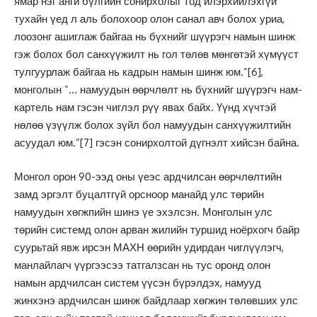
ямар нэг анги бүлгийн сонирхолыг тод илэрхийлэхгүй
тухайн үед л аль болохоор олон санал авч болох уриа,
лоозонг ашиглаж байгаа нь бүхнийг шүүрэгч намын шинж
гэж болох бол санхүүжилт нь гол төлөв мөнгөтэй хүмүүст
тулгуурлаж байгаа нь кадрын намын шинж юм.”
[6]
,
монголын ”… намуудын өөрчлөлт нь бүхнийг шүүрэгч нам-
картель нам гэсэн чиглэл рүү явах байх. Үүнд хүчтэй
нөлөө үзүүлж болох зүйл бол намуудын санхүүжилтийн
асуудал юм.”
[7]
гэсэн сонирхолтой дүгнэлт хийсэн байна.
Монгол орон 90-ээд оны үеэс ардчилсан өөрчлөлтийн
замд эргэлт буцалтгүй орсноор манайд улс төрийн
намуудын хөгжпийн шинэ үе эхэлсэн. Монголын улс
төрийн системд олон арван жилийн туршид ноёрхогч байр
суурьтай явж ирсэн МАХН өөрийн удирдан чиглүүлэгч,
манлайлагч үүргээсээ татгалзсан нь тус оронд олон
намын ардчилсан систем үүсэн бүрэлдэх, намууд
жинхэнэ ардчилсан шинж байдлаар хөгжин төлөвших улс