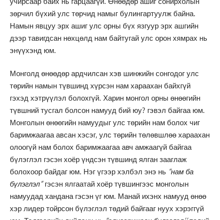
учирсаар байх нь гарцаагүй. Өнөөдөр ашиг сонирхолын
зөрчил бүхий улс төрчид намыг булингартуулж байна.
Намын явцуу эрх ашиг улс орны бүх язгуур эрх ашгийн
дээр тавигдсан нөхцөлд нам байтугай улс орон хямрах нь
энүүхэнд юм.
Монголд өнөөдөр ардчилсан хэв шинжийн сонгодог улс
төрийн намын түвшинд хүрсэн нам хараахан байхгүй
гэхэд хэтрүүлэл болохгүй. Харин монгол орны өнөөгийн
түвшний тусгал болсон намууд бий юу? гэвэл байгаа юм.
Монголын өнөөгийн намуудыг улс төрийн нам болох чиг
баримжаагаа авсан хэсэг, улс төрийн төлөвшлөө хараахан
олоогүй нам болох баримжаагаа авч амжаагүй байгаа
бүлэглэл гэсэн хоёр үндсэн түвшинд ялган зааглаж
болохоор байдаг юм. Нэг үгээр хэлбэл энэ нь
“нам ба
бүлэглэл”
гэсэн ялгаатай хоёр түвшингээс монголын
намуудад хандана гэсэн үг юм. Манай ихэнх намууд өнөө
хэр лидер тойрсон бүлэглэл төдий байгааг нуух хэрэггүй