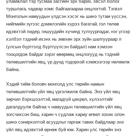
уламжлал тэр тусмаа засгийн эрх барих, эвсэл болох
туршлага, чадвар хомс байгаагаараа онцлогтой. Тэгвэл
Монголын намуудын үлдсэн хэсэг нь шинэ тутам үүссэн,
нийгмийн зүгээс дэмжлэгийн хүрээ багатай, гол төлөв
идэвхтэй лидер, гишүүдийн хүчинд тулгуурладаг, нэг үгээр
хэлбэл тэдний ихэнх нь зөвхөн эрх зүйн шалгуураар л
(улсын бүртгэлд бүртгүүлсэн байдал) нам хэмээн
тооцогдож байдаг зэрэг өвөрмөц онцлогууд нь тэдний
төлөвшилтийн явц, үр дүнд тодорхой хэмжээгээр нөлөөлж
байна.
Хэдий тийм боловч монголд улс төрийн намын
төлөвшилтийн үйл явц үргэлжилж байна. Энэ үйл явц
зөрчил бэрхшээлтэй, магадгүй цөхрөл, хүлээлтийг
дагалдуулж байгаа ч намуудын төлөвшилтийн үйл явц
зогсчихсон биш, харин ч судлаж хариу өгвөл зохих олон
шинэ сонирхолтой асуудлыг гаргаж тавих байдлаар энэ
үйл явц идэвхтэй өрнөж буй юм. Харин улс төрийн энэ