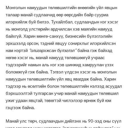
Монголын намуудын төлөвшилтийн өнөөгийн үйл явцын
талаар манай судлаачид өөр өөрсдийн байр сууриа
илэрхийлж буй билээ. Тухайлбал, судлаачдын нэг хэсэг
нь монголд улстөрийн ардчилсан хэв маягийн намууд
байхгүй. Харин мөнгө-санхүү, бизнесийн бүлэглэлийн
эрхшээлд орсон, тэдний явцуу сонирхлыг илэрхийлсэн
нам нэртэй
“олигархжсан бүлэглэл”
байна гэж байхад
нөгөө хэсэг нь, манай намууд төлөвшөөгүй учраас
тэдгээрийг намын аль нэг хэв шинжид хамруулан үзэх
боломжгүй гэж байна. Тэгвэл үлдсэн хэсэг нь монголын
намуудын төлөвшилтийн үйл явц явагдаж байна. Харин
тэдгээр нь өсөлтийн болон төлөвшилтийн нэлээд асуудал
бэрхшээлтэй тулгарсан учир манай намуудын төлөвшил
ужиг удаан явцтай, төвөгтэй чиглэлээр өрнөж буй юм
гэцгээж байна.
Манай улс төрч, судлаачдын дийлэнх нь 90-ээд оны сүүл