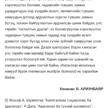
хэрэгжүүлэх боломж, чадавхийн түвшин, намын
удирдагчдын нэр хүндийн өсөлт, нөлөөллийн түвшин,
намуудын дотоод ардчиллын хүрсэн түвшин, намын
бүтэц, зохион байгуулалтын ардчилсан шинж байдал, улс
төрийн “тоглолтын дүрэм”-ээ боловсруулан хэрэгжүүлэх
чадварын түвшин, намын гадаад нэр хүндийн өсөлт
дэмжлэг зэрэг бусад олон хүчин зүйлийг хамруулан үзэж
болохоор байдаг юм. Дээрх шалгуурыг бүрэн хангасан
улс төрийн нам манайд бараг байхгүй байна гэхэд
хэтрүүлэл болохгүй юм. Харин зарим нэг шинжийг нь
хангасан нам цөөн тоотой байна.
Ингэхлээр монголын
намууд бүрэн төлөвшин жигдрэх болоогүй нь харагдаж
байна.
Хянасан: Б. АРИУНБАЯР
[1]
Жозэф А. Шумпетер “Капитализм, социализм, ба
ардчилал”, Р.Даль “Ардчилал ба түүний шүүмжпэл”,