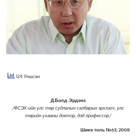
124 Уншсан
Д.Болд-Эрдэнэ
/ФСЭХ-ийн улс төр судлалын салбарын эрхлэгч, улс
төрийн
ухааны доктор, дэд профессор/
Шинэ толь №63, 2008