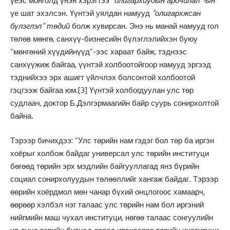
үеэс монголд үнэн хэрэгтээ
“олигархиудын ардчилал”-ын
үе шат эхэлсэн. Үүнтэй уялдан намууд
“олигархжсан
бүлэглэл”
төдий
болж хувирсан. Энэ нь манай намууд гол
төлөв мөнгө, санхүү-бизнесийн бүлэглэлийхэн буюу
“мөнгөний хүүдийнүүд”-ээс хараат байж, тэднээс
санхүүжиж байгаа, үүнтэй холбоотойгоор намууд эргээд
тэднийхээ эрх ашигт үйлчлэх болсонтой холбоотой
гэцгээж байгаа юм.
[3]
Үүнтэй холбогдуулан улс төр
судлаач, доктор Б.Дэлгэрмаагийн байр суурь сонирхолтой
байна.
Тэрээр бичихдээ: “Улс төрийн нам гэдэг бол төр ба иргэн
хоёрыг холбож байдаг универсал улс төрийн институци
бөгөөд төрийн эрх мэдлийн байгууллагад янз бүрийн
социал сонирхолуудын төлөөллийг хангаж байдаг. Тэрээр
өөрийн хоёрдмол мөн чанар бүхий онцлогоос хамаарч,
өөрөөр хэлбэл нэг талаас улс төрийн нам бол иргэний
нийгмийн маш чухал институци, нөгөө талаас сонгуулийн