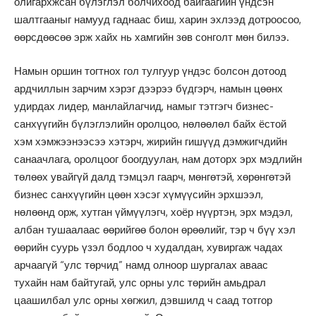
олигархжсан бүлэглэл болчихоод байгаагийн үндсэн
шалтгааныг намууд гаднаас биш, харин эхлээд дотроосоо,
өөрсдөөсөө эрж хайх нь хамгийн зөв сонголт мөн билээ.
Намын оршин тогтнох гол тулгуур үндэс болсон дотоод
ардчиллын зарчим хэрэг дээрээ бүдгэрч, намын цөөнх
удирдах лидер, манлайлагчид, намыг тэтгэгч бизнес-
санхүүгийн бүлэглэлийн оролцоо, нөлөөлөл байх ёстой
хэм хэмжээнээсээ хэтэрч, жирийн гишүүд дэмжигчдийн
санаачлага, оролцоог боогдуулан, нам доторх эрх мэдлийн
төлөөх увайгүй далд тэмцэл гаарч, мөнгөтэй, хөрөнгөтэй
бизнес санхүүгийн цөөн хэсэг хүмүүсийн эрхшээл,
нөлөөнд орж, хутган үймүүлэгч, хоёр нүүртэн, эрх мэдэл,
албан тушаалаас өөрийгөө болон өрөөлийг, тэр ч бүү хэл
өөрийн суурь үзэл бодлоо ч худалдан, хувиргаж чадах
арчаагүй “улс төрчид” намд олноор шургалах аваас
тухайн нам байтугай, улс орны улс төрийн амьдрал
цаашилбал улс орны хөгжил, дэвшилд ч саад тотгор