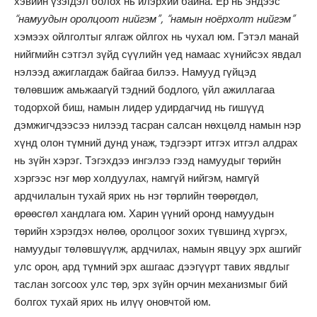
хэвийн үзэгдэл болох нь илэрхий байна. Ер нь эндээс
“намуудын оролцоот нийгэм”, “намын ноёрхолт нийгэм”
хэмээх ойлголтыг ялгаж ойлгох нь чухал юм. Гэтэл манай
нийгмийн сэтгэл зүйд сүүлийн үед намаас хүнийсэх явдал
нэлээд ажиглагдаж байгаа билээ. Намууд гүйцэд
төлөвшиж амьжаагүй тэдний бодлого, үйл ажиллагаа
тодорхой биш, намын лидер удирдагчид нь гишүүд
дэмжигчдээсээ нилээд тасран салсан нөхцөлд намын нэр
хүнд олон түмний дунд унаж, тэдгээрт итгэх итгэл алдрах
нь зүйн хэрэг. Тэгэхдээ ингэлээ гээд намуудыг төрийн
хэргээс нэг мөр холдуулах, намгүй нийгэм, намгүй
ардчилалын тухай ярих нь нэг төрлийн төөрөгдөл,
өрөөсгөл хандлага юм. Харин үүний оронд намуудын
төрийн хэрэгдэх нөлөө, оролцоог зохих түвшинд хүргэх,
намуудыг төлөвшүүлж, ардчилах, намын явцуу эрх ашгийг
улс орон, ард түмний эрх ашгаас дээгүүрт тавих явдлыг
таслан зогсоох улс төр, эрх зүйн орчин механизмыг бий
болгох тухай ярих нь илүү оновчтой юм.