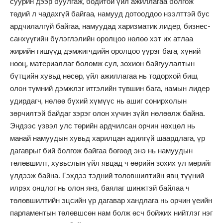
суурин дээр буулгаж, бодитой үйл ажиллагаа болгож
төдий л чадахгүй байгаа, намууд дотооддоо нээлттэй бус
ардчилалгүй байгаа, намуудад харизматик лидер, бизнес-
санхүүгийн бүлэглэлийн оролцоо нөлөө хэт их атлаа
жирийн гишүүд дэмжигчдийн оролцоо үүрэг бага, хүний
нөөц, материаллаг боломж сул, зохион байгуулалтын
бүтцийн хувьд нөсөр, үйл ажиллагаа нь тодорхой биш,
олон түмний дэмжлэг итгэлийн түвшин бага, намын лидер
удирдагч, нөлөө бүхий хүмүүс нь ашиг сонирхолын
зөрчилтэй байдаг зэрэг олон хүчин зүйл нөлөөлж байна.
Эндээс үзвэл улс төрийн ардчилсан орчин нөхцөл нь
манай намуудын хувьд харилцан адилгүй шаардлага, үр
дагаврыг бий болгож байгаа бөгөөд энэ нь намуудын
төлөвшилт, хувьслын үйл явцад ч өөрийн зохих ул мөрийг
үлдээж байна. Гэхдээ тэдний төлөвшилтийн явц түүний
илрэх онцлог нь олон янз, баялаг шинжтэй байлаа ч
төлөвшилтийн эцсийн үр дагавар хандлага нь орчин үеийн
парламентын төлөвшсөн нам болж өсч бойжих нийтлэг нэг