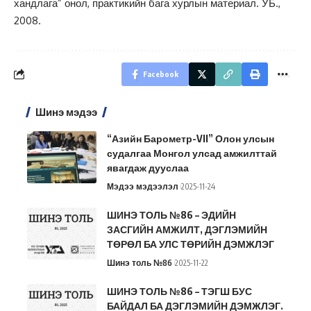
хандлага” онол, практикийн бага хурлын материал. УБ.,
2008.
Facebook
Шинэ мэдээ
“Азийн Барометр-VII” Олон улсын
судалгаа Монгол улсад амжилттай
явагдаж дууслаа
Мэдээ мэдээлэл
2025-11-24
ШИНЭ ТОЛЬ №86 – ЭДИЙН
ЗАСГИЙН АМЖИЛТ, ДЭГЛЭМИЙН
ТӨРӨЛ БА УЛС ТӨРИЙН ДЭМЖЛЭГ
Шинэ толь №86
2025-11-22
ШИНЭ ТОЛЬ №86 – ТЭГШ БУС
БАЙДАЛ БА ДЭГЛЭМИЙН ДЭМЖЛЭГ.