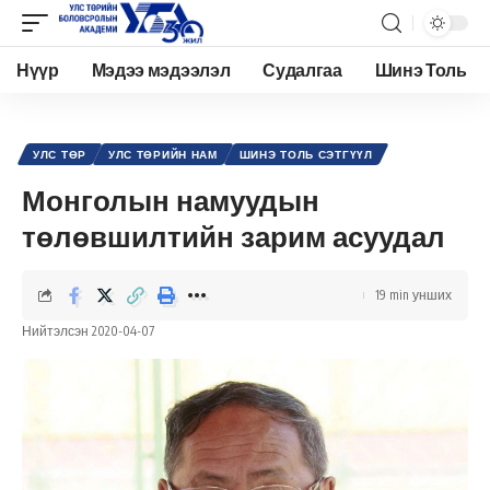
Нүүр
Мэдээ мэдээлэл
Судалгаа
Шинэ Толь
Academy.edu.mn
>
Нийтлэл
>
Улс төр
>
Улс төрийн нам
>
Монголын намуудын төлөвшилтийн зарим асуудал
УЛС ТӨР
УЛС ТӨРИЙН НАМ
ШИНЭ ТОЛЬ СЭТГҮҮЛ
Монголын намуудын
төлөвшилтийн зарим асуудал
19 min унших
Нийтэлсэн 2020-04-07