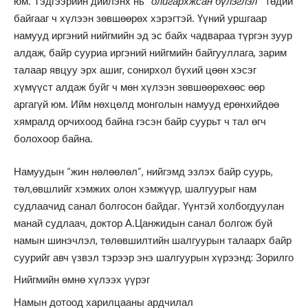
юм. Тэдгээрийн дийлэнх нь
“олигархжсан бүлэглэл’’
төдий
байгааг ч хүлээн зөвшөөрөх хэрэгтэй. Үүний уршгаар
намууд иргэний нийгмийн эд эс байх чадвараа түргэн зуур
алдаж, байр сууриа иргэний нийгмийн байгууллага, зарим
талаар явцуу эрх ашиг, сонирхол бүхий цөөн хэсэг
хүмүүст алдаж буйг ч мөн хүлээн зөвшөөрөхөөс өөр
аргагүй юм. Ийм нөхцөлд монголын намууд ерөнхийдөө
хямралд орчихоод байна гэсэн байр суурьт ч тал өгч
болохоор байна.
Намуудын “жин нөлөөлөл”, нийгэмд эзлэх байр суурь,
төл,өвшлийг хэмжих олон хэмжүүр, шалгуурыг нам
судлаачид санал болгосон байдаг. Үүнтэй холбогдуулан
манай судлаач, доктор А.Цанжидын санал болгож буй
намын шинэчлэл, төлөвшилтийн шалгуурын талаарх байр
суурийг авч үзвэл тэрээр энэ шалгуурын хүрээнд: Зорилго
Нийгмийн өмнө хүлээх үүрэг
Намын дотоод харилцааны ардчилал