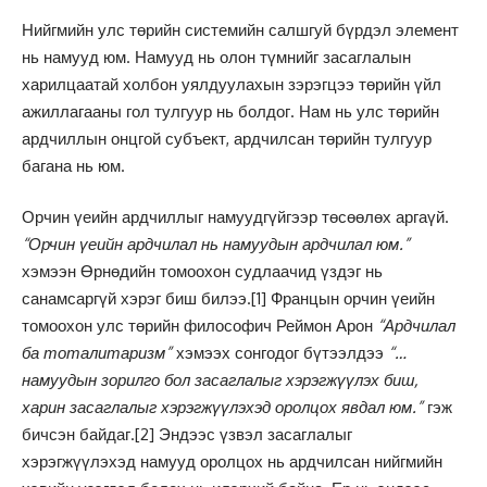
Нийгмийн улс төрийн системийн салшгуй бүрдэл элемент
нь намууд юм. Намууд нь олон түмнийг засаглалын
харилцаатай холбон уялдуулахын зэрэгцээ төрийн үйл
ажиллагааны гол тулгуур нь болдог. Нам нь улс төрийн
ардчиллын онцгой субъект, ардчилсан төрийн тулгуур
багана нь юм.
Орчин үеийн ардчиллыг намуудгүйгээр төсөөлөх аргаүй.
“Орчин үеийн ардчилал нь намуудын ардчилал юм.”
хэмээн Өрнөдийн томоохон судлаачид үздэг нь
санамсаргүй хэрэг биш билээ.
[1]
Францын орчин үеийн
томоохон улс төрийн философич Реймон Арон
“Ардчилал
ба тоталитаризм”
хэмээх сонгодог бүтээлдээ
“…
намуудын зорилго бол засаглалыг хэрэгжүүлэх биш,
харин засаглалыг хэрэгжүүлэхэд оролцох явдал юм.”
гэж
бичсэн байдаг.
[2]
Эндээс үзвэл засаглалыг
хэрэгжүүлэхэд намууд оролцох нь ардчилсан нийгмийн