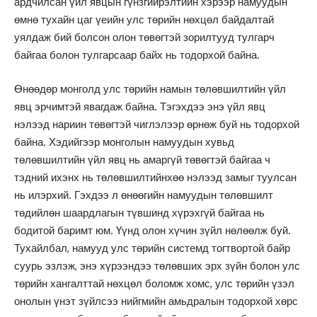
ардчилсан үйл явцын гүнзгийрэлтийн хэрээр намуудын
өмнө тухайн цаг үеийн улс төрийн нөхцөл байдалтай
уялдаж бий болсон олон төвөгтэй зорилтууд тулгарч
байгаа болон тулгарсаар байх нь тодорхой байна.
Өнөөдөр монголд улс төрийн намын төлөвшилтийн үйл
явц эрчимтэй явагдаж байна. Тэгэхдээ энэ үйл явц
нэлээд нариин төвөгтэй чиглэлээр өрнөж буй нь тодорхой
байна. Хэдийгээр монголын намуудын хувьд
төлөвшилтийн үйл явц нь амаргүй төвөгтэй байгаа ч
тэдний ихэнх нь төлөвшилтийнхөө нэлээд замыг туулсан
нь илэрхий. Гэхдээ л өнөөгийн намуудын төлөвшилт
төдийлөн шаардлагын түвшинд хүрэхгүй байгаа нь
бодитой баримт юм. Үүнд олон хүчин зүйл нөлөөлж буй.
Тухайлбал, намууд улс төрийн системд тогтвортой байр
суурь эзлэж, энэ хүрээндээ төлөвших эрх зүйн болон улс
төрийн хангалттай нөхцөл боломж хомс, улс төрийн үзэл
онолын үнэт зүйлсээ нийгмийн амьдралын тодорхой хөрс