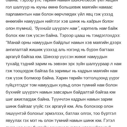
гол шалгуур нь юуны өмнө большевик маягийн намаас
парламентын нам болон өөрчлөгдөх үйл явц гэж үзээд
өнөөгийн намуудын нийтлэг хэв шинж нь
кадрын болон
олон түмний, “бүхнийг шүүрэгч нам”, картель нам
байж
болох юм гэж үзсэн байна. Тэрээр цааш нь тэмдэглэхдээ:
“Манай орны намуудын байдлыг намын хэв маягийн дээрх
ангилалтай жишиж үзэхэд аль нэгэнд нь бүрэн багтаах
аргагүй байгаа юм. Шинээр үүссэн жижиг намуудын
тухайд тэдний зарим нь зөвхөн эрх зүйн шалгуураар л нам
гэж тооцогдож байгаа ба заримыг нь кадрын маягийн нам
гэж үзэж болмоор байна. Харин төрийн тогтолцоонд үүрэг
гүйцэтгэдэг том намуудын хувьд олон түмний нам болон
бүхнийг шүүрэгч намын завсарын байдалтай байгаа юм
шиг ажиглагдаж байна. Түүнчлэн кадрын намын зарим
шинж байгааг үгүйс гэх аргагүй юм. Апь болохоор олон
гишүүнтэй болохыг эрмэлзэх, батлах олгох, тоо бүртгэл
явуулах гэх мэт нь олон түмний намын шинж юм. Гэтэл