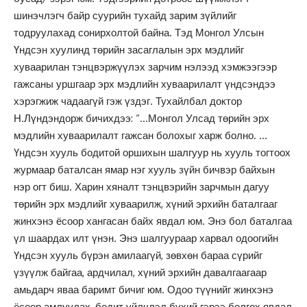
шинэчлэгч байр суурийн тухайд зарим зүйлийг
тодруулахад сонирхолтой байна. Тэд Монгол Улсын
Үндсэн хуулинд төрийн засаглалын эрх мэдлийг
хуваарилан тэнцвэржүүлэх зарчим нэлээд хэмжээгээр
гажсаны уршгаар эрх мэдлийн хуваарилалт үндсэндээ
хэрэгжиж чадаагүй гэж үздэг. Тухайлбал доктор
Н.Лүндэндорж бичихдээ: “…Монгол Улсад төрийн эрх
мэдлийн хуваарилалт гажсан болохыг харж болно. …
Үндсэн хууль бодитой оршихын шалгуур нь хууль тогтоох
журмаар баталсан ямар нэг хууль зүйн бичвэр байхын
нэр огт биш. Харин хяналт тэнцвэрийн зарчмын дагуу
төрийн эрх мэдлийг хуваарилж, хүний эрхийн баталгааг
жинхэнэ ёсоор хангасан байх явдал юм. Энэ бол баталгаа
үл шаардах илт үнэн. Энэ шалгуураар харвал одоогийн
Үндсэн хууль бүрэн амилаагүй, зөвхөн бараа сүрийг
үзүүлж байгаа, ардчилал, хүний эрхийн давалгаагаар
амьдарч яваа баримт бичиг юм. Одоо түүнийг жинхэнэ
ёсоор амлуулах, бодит үйлчлэл бүхий гэрээ болгох явдал