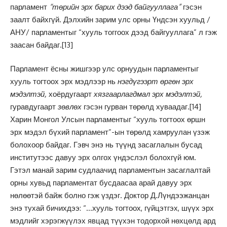
парламент
“төрийн эрх барих дээд байгууллага”
гэсэн
заалт байхгүй. Дэлхийн зарим улс орны Үндсэн хуульд /
АНУ/ парламентыг “хууль тоггоох дээд байгууллага” л гэж
заасан байдаг.
[13]
Парламент ёсны жишгээр улс орнуудын парламентыг
хууль тогтоох эрх мэдлээр нь
нэгдүгээрт өргөн эрх
мэдэлтэй,
хоёрдугаарт
хязгаарлагдмал эрх мэдэлтэй,
гуравдугаарт
зөвлөх
гэсэн гурван төрөлд хуваадаг.
[14]
Харин Монгол Улсын парламентыг “хууль тогтоох өршн
эрх мэдэл бүхий парламент”-ын төрөлд хамруулан үзэж
болохоор байдаг. Гэвч энэ нь түүнд засаглалын бусад
институтээс давуу эрх олгох үндэслэл болохгүй юм.
Гэтэл манай зарим судлаачид парламентын засаглалтай
орны хувьд парламентат бусдаасаа арай давуу эрх
нөлөөтэй байж болно гэж үздэг. Доктор Д.Лүндээжанцан
энэ тухай бичихдээ: “…хууль тогтоох, гүйцэтгэх, шүүх эрх
мэдлийг хэрэгжүүлэх явцад түүхэн тодорхой нөхцөлд ард