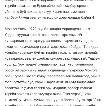
төрийн засаглалын Ерөнхийлөгчийн хэлбэр оршин
үйлчилж буй нөхцөлд хатуу, харин парламентын
хэлбэрийн үед зөөлөн нь голлон хэрэглэгддэг байна
[4]
.
Монгол Улсын 1992 онд батлагдан мөрдөгдсөн шинэ
Үндсэн хуульд төрийн засаглалын эрх мэдлийг
хуваарилан тэнцвэржүүлэх онолыг зарчмын хувьд нь
ямар нэг хэмжээгээр тусган хэрэглэсэн байдаг. Тэгэхдээ
манайд хэрэгжиж буй нь төрийн засаглалын эрх мэдлийг
хуваарилах зөөлөн хэлбэр хэмээн үзэх үндэстэй. Үндсэн
хуульд “эрх мэдэл” хуваарилах гэдэг нэр томьёогоор
орсон эл зарчим нь зарим судлаачдын үздэгээр Монгол
орон “гурван засаг” буюу “засаглал”-тай болчихоод байна
гэсэн утгатай бус, харин Парламентын Бүгд найрамдах
засагтай нэгдмэл төрийн эрх мэдлийг, өөрөөр хэлбэл
төрийн эрхэлж хэрэгжүүлдэг ажил /”чиг үүрэг”, “хэм
хэмжээ” улмаар түүний гол агуулга болсон бүрэн эрх”/-ыг
төрийн харьцангуй бие даан салаалсан гурван төрлийн