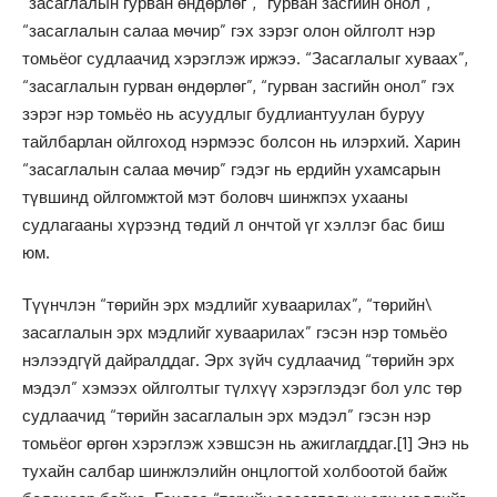
“засаглалын гурван өндөрлөг”, “гурван засгийн онол”,
“засаглалын салаа мөчир” гэх зэрэг олон ойлголт нэр
томьёог судлаачид хэрэглэж иржээ. “Засаглалыг хуваах”,
“засаглалын гурван өндөрлөг”, “гурван засгийн онол” гэх
зэрэг нэр томьёо нь асуудлыг будлиантуулан буруу
тайлбарлан ойлгоход нэрмээс болсон нь илэрхий. Харин
“засаглалын салаа мөчир” гэдэг нь ердийн ухамсарын
түвшинд ойлгомжтой мэт боловч шинжпэх ухааны
судлагааны хүрээнд төдий л ончтой үг хэллэг бас биш
юм.
Түүнчлэн “төрийн эрх мэдлийг хуваарилах”, “төрийн\
засаглалын эрх мэдлийг хуваарилах” гэсэн нэр томьёо
нэлээдгүй дайралддаг. Эрх зүйч судлаачид “төрийн эрх
мэдэл” хэмээх ойлголтыг түлхүү хэрэглэдэг бол улс төр
судлаачид “төрийн засаглалын эрх мэдэл” гэсэн нэр
томьёог өргөн хэрэглэж хэвшсэн нь ажиглагддаг.
[1]
Энэ нь
тухайн салбар шинжлэлийн онцлогтой холбоотой байж