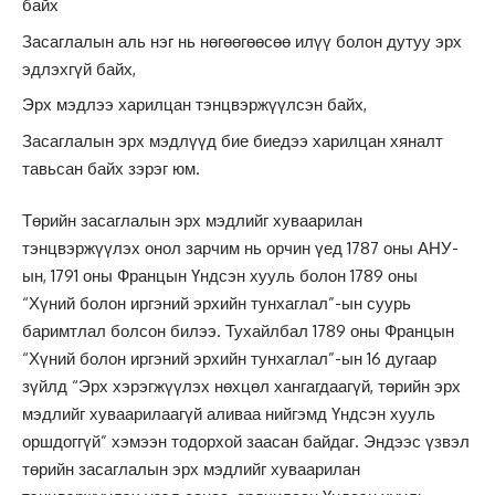
байх
Засаглалын аль нэг нь нөгөөгөөсөө илүү болон дутуу эрх
эдлэхгүй байх,
Эрх мэдлээ харилцан тэнцвэржүүлсэн байх,
Засаглалын эрх мэдлүүд бие биедээ харилцан хяналт
тавьсан байх зэрэг юм.
Төрийн засаглалын эрх мэдлийг хуваарилан
тэнцвэржүүлэх онол зарчим нь орчин үед 1787 оны АНУ-
ын, 1791 оны Францын Үндсэн хууль болон 1789 оны
“Хүний болон иргэний эрхийн тунхаглал”-ын суурь
баримтлал болсон билээ. Тухайлбал 1789 оны Францын
“Хүний болон иргэний эрхийн тунхаглал”-ын 16 дугаар
зүйлд “Эрх хэрэгжүүлэх нөхцөл хангагдаагүй, төрийн эрх
мэдлийг хуваарилаагүй аливаа нийгэмд Үндсэн хууль
оршдоггүй” хэмээн тодорхой заасан байдаг. Эндээс үзвэл
төрийн засаглалын эрх мэдлийг хуваарилан