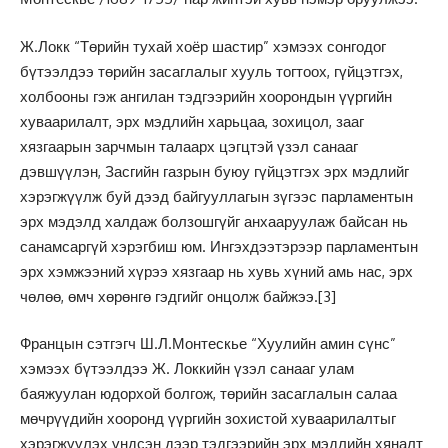
Ж.Локк “Төрийн тухай хоёр шастир” хэмээх сонгодог
бүтээлдээ төрийн засаглалыг хууль тогтоох, гүйцэтгэх,
холбооны гэж ангилан тэдгээрийн хоорондын үүргийн
хуваарилалт, эрх мэдлийн харьцаа, зохицол, зааг
хязгаарын зарчмын талаарх цэгцтэй үзэл санааг
дэвшүүлэн, Засгийн газрын буюу гүйцэтгэх эрх мэдлийг
хэрэгжүүлж буй дээд байгууллагын зүгээс парламентын
эрх мэдэлд халдаж болзошгүйг анхааруулаж байсан нь
санамсаргүй хэрэгбиш юм. Ингэхдээтэрээр парламентын
эрх хэмжээний хүрээ хязгаар нь хувь хүний амь нас, эрх
чөлөө, өмч хөрөнгө гэдгийг онцолж байжээ.
[3]
Францын сэтгэгч Ш.Л.Монтескье “Хуулийн амин сүнс”
хэмээх бүтээлдээ Ж. Локкийн үзэл санааг улам
баяжуулан юдорхой болгож, төрийн засаглалын салаа
мөчрүүдийн хооронд үүргийн зохистой хуваарилалтыг
хэрэгжүүлэх үндсэн дээр тэдгээрийн эрх мэдлийн хяналт