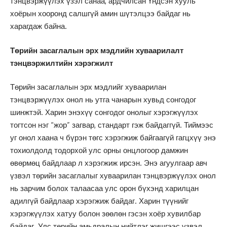
тэнцвэржүүлэх үзэл санаа, ардчилсан Үндсэн хууль
хоёрын хооронд салшгүй амин шүтэлцээ байдаг нь
харагдаж байна.
Төрийн засаглалын эрх мэдлийн хуваарилалт
тэнцвэржилтийн хэрэгжилт
Төрийн засаглалын эрх мэдлийг хуваарилан
тэнцвэржүүлэх онол нь утга чанарын хувьд сонгодог
шинжтэй. Харин энэхүү сонгодог онолыг хэрэгжүүлэх
тогтсон нэг “жор” загвар, стандарт гэж байдаггүй. Тиймээс
уг онол хаана ч бүрэн төгс хэрэгжиж байгаагүй гагцхүү энэ
тохиолдолд тодорхой улс орны онцлогоор дамжин
өвөрмөц байдлаар л хэрэгжиж ирсэн. Энэ агуулгаар авч
үзвэл төрийн засаглалыг хуваарилан тэнцвэржүүлэх онол
нь зарчим болох талаасаа улс орон бүхэнд харилцан
адилгүй байдлаар хэрэгжиж байдаг. Харин түүнийг
хэрэгжүүлэх хатуу болон зөөлөн гэсэн хоёр хувилбар
байдаг. Улс төрийн амьдралын нийтлэг жишгээс үзвэл