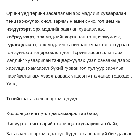
Орчин үед төрийн засаглалын эрх мэдлийг хуваарилан
тэнцвэржүүлэх онол, зарчмын амин сүнс, гол цөм нь
нэгдүгээрт,
эрх мэдлийг зааглан хуваарилах,
хоёрдугаарт,
эрх мэдлийг харилцан тэнцвэржүүлэх,
гуравдугаарт,
эрх мэдлийг харилцан хянах гэсэн гурван
гол зүйлээр тодорхойлогддог. Төрийн засаглалын эрх
мэдлийг хуваарилан тэнцвэржүүлэх үзэл санааны дээрх
харилцан хамаарал бүхий гурван гол тулгуур зарчмыг
нарийвчлан авч үзвэл дараах үндсэн утга чанар тодордог.
Үүнд:
Төрийн засаглалын эрх мэдлүүд
Хоорондоо нягт уялдаа хамааралтай байх,
Чиг үүргээ нягт нарийн харилцан хуваарилсан байх,
Засаглалын эрх мэдэл тус бүрдээ харьцангуй бие даасан