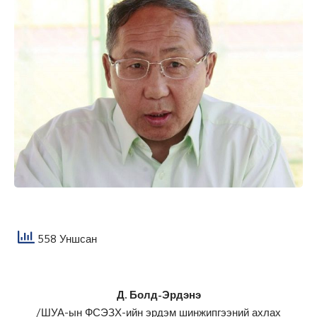
558 Уншсан
Д. Болд-Эрдэнэ
/ШУА-ын ФСЭЗХ-ийн эрдэм шинжипгээний ахлах