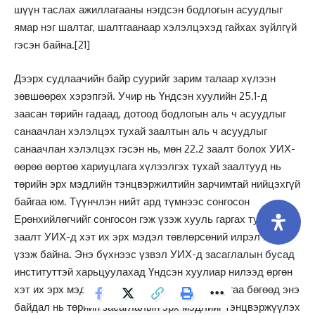
шүүн таслах ажиллагааны нэгдсэн бодлогын асуудлыг
ямар нэг шалтаг, шалтгаанаар хэлэлцэхэд гайхах зүйлгүй
гэсэн байна.
[21]
Дээрх судлаачийн байр суурийг зарим талаар хүлээн
зөвшөөрөх хэрэпгэй. Учир нь Үндсэн хуулийн 25.1-д
заасан төрийн гадаад, дотоод бодлогын аль ч асуудлыг
санаачлан хэлэлцэх тухай заалтын аль ч асуудлыг
санаачлан хэлэлцэх гэсэн нь, мөн 22.2 заалт болох УИХ-
өөрөө өөртөө хариуцлага хүлээлгэх тухай заалтууд нь
төрийн эрх мэдлийн тэнцвэржилтийн зарчимтай нийцэхгүй
байгаа юм. Түүнчлэн нийт ард түмнээс сонгосон
Ерөнхийлөгчийг сонгосон гэж үзэж хууль гаргах тухай 25.5
заалт УИХ-д хэт их эрх мэдэл төвлөрсөний илрэл гэж
үзэж байна. Энэ бүхнээс үзвэл УИХ-д засаглалын бусад
институттэй харьцуулахад Үндсэн хуулиар нилээд өргөн
хэт их эрх мэдлийг олгосон нь харагдаж байгаа бөгөөд энэ
байдал нь төрийн засаглалын эрх мэдлийг тэнцвэржүүлэх