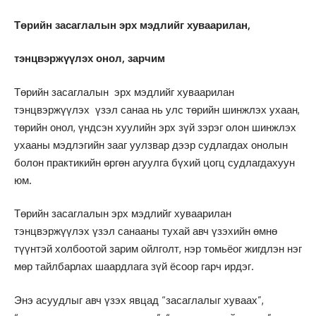
Төрийн засаглалын эрх мэдлийг хуваарилан,
тэнцвэржүүлэх онол, зарчим
Төрийн засаглалын эрх мэдлийг хуваарилан
тэнцвэржүүлэх үзэл санаа нь улс төрийн шинжлэх ухаан,
төрийн онол, үндсэн хуулийн эрх зүй зэрэг олон шинжлэх
ухааны мэдлэгийн зааг уулзвар дээр судлагдах онолын
болон практикийн өргөн агуулга бүхий цогц судлагдахуун
юм.
Төрийн засаглалын эрх мэдлийг хуваарилан
тэнцвэржүүлэх үзэл санааны тухай авч үзэхийн өмнө
түүнтэй холбоотой зарим ойлголт, нэр томьёог жигдлэн нэг
мөр тайлбарлах шаардлага зүй ёсоор гарч ирдэг.
Энэ асуудлыг авч үзэх явцад “засаглалыг хуваах”,