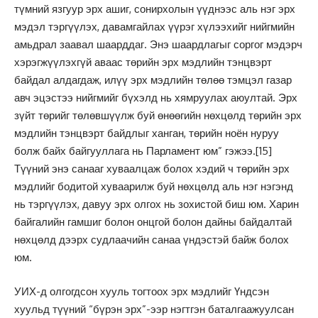
түмний язгуур эрх ашиг, сонирхолын үүднээс аль нэг эрх
мэдэл тэргүүлэх, давамгайлах үүрэг хүлээхийг нийгмийн
амьдрал заавал шаарддаг. Энэ шаардлагыг соргог мэдэрч
хэрэгжүүлэхгүй аваас төрийн эрх мэдлийн тэнцвэрт
байдал алдагдаж, илүү эрх мэдлийн төлөө тэмцэл газар
авч эцэстээ нийгмийг бүхэлд нь хямруулах аюултай. Эрх
зүйт төрийг төлөвшүүлж буй өнөөгийн нөхцөлд төрийн эрх
мэдлийн тэнцвэрт байдлыг ханган, төрийн ноён нуруу
болж байх байгууллага нь Парламент юм” гэжээ.
[15]
Түүний энэ санааг хуваалцаж болох хэдий ч төрийн эрх
мэдлийг бодитой хуваарилж буй нөхцөлд аль нэг нэгэнд
нь тэргүүлэх, давуу эрх олгох нь зохистой биш юм. Харин
байгалийн гамшиг болон онцгой болон дайны байдалтай
нөхцөлд дээрх судлаачийн санаа үндэстэй байж болох
юм.
УИХ-д олгогдсон хууль тогтоох эрх мэдлийг Үндсэн
хуульд түүний “бүрэн эрх”-ээр нэгтгэн баталгаажуулсан