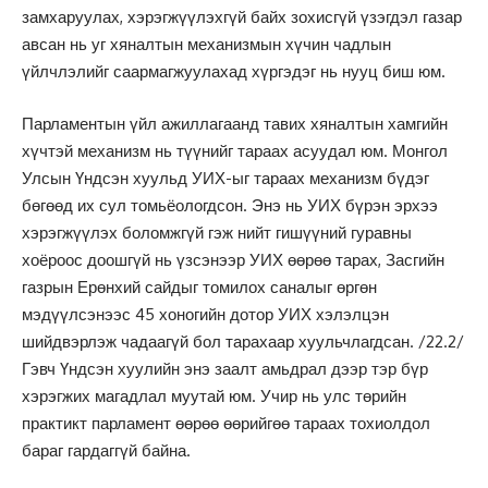
замхаруулах, хэрэгжүүлэхгүй байх зохисгүй үзэгдэл газар
авсан нь уг хяналтын механизмын хүчин чадлын
үйлчлэлийг саармагжуулахад хүргэдэг нь нууц биш юм.
Парламентын үйл ажиллагаанд тавих хяналтын хамгийн
хүчтэй механизм нь түүнийг тараах асуудал юм. Монгол
Улсын Үндсэн хуульд УИХ-ыг тараах механизм бүдэг
бөгөөд их сул томьёологдсон. Энэ нь УИХ бүрэн эрхээ
хэрэгжүүлэх боломжгүй гэж нийт гишүүний гуравны
хоёроос доошгүй нь үзсэнээр УИХ өөрөө тарах, Засгийн
газрын Ерөнхий сайдыг томилох саналыг өргөн
мэдүүлсэнээс 45 хоногийн дотор УИХ хэлэлцэн
шийдвэрлэж чадаагүй бол тарахаар хуульчлагдсан. /22.2/
Гэвч Үндсэн хуулийн энэ заалт амьдрал дээр тэр бүр
хэрэгжих магадлал муутай юм. Учир нь улс төрийн
практикт парламент өөрөө өөрийгөө тараах тохиолдол
бараг гардаггүй байна.