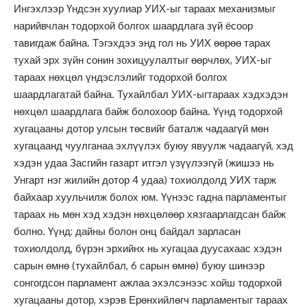
Ингэхлээр Үндсэн хуулиар УИХ-ыг тараах механизмыг
нарийвчлан тодорхой болгох шаардлага зүй ёсоор
тавигдаж байна. Тэгэхдээ энд гол нь УИХ өөрөө тарах
тухай эрх зүйн сонин зохицуулалтыг өөрчлөх, УИХ-ыг
тараах нөхцөл үндэслэлийг тодорхой болгох
шаардлагатай байна. Тухайлбал УИХ-ыгтараах хэдхэдэн
нөхцөл шаардлага байж болохоор байна. Үүнд тодорхой
хугацааны дотор улсын төсвийг баталж чадаагүй мөн
хугацаанд чуулганаа эхлүүлэх буюу явуулж чадаагүй, хэд
хэдэн удаа Засгийн газарт итгэл үзүүлээгүй (жишээ нь
Унгарт нэг жилийн дотор 4 удаа) тохиолдолд УИХ тарж
байхаар хуульчилж болох юм. Үүнээс гадна парламентыг
тараах нь мөн хэд хэдэн нөхцөлөөр хязгаарлагдсан байж
болно. Үүнд: дайны болон онц байдал зарласан
тохиолдолд, бүрэн эрхийнх нь хугацаа дуусахаас хэдэн
сарын өмнө (тухайлбал, 6 сарын өмнө) буюу шинээр
сонгогдсон парламент ажлаа эхэлсэнээс хойш тодорхой
хугацааны дотор, хэрэв Ерөнхийлөгч парламентыг тараах