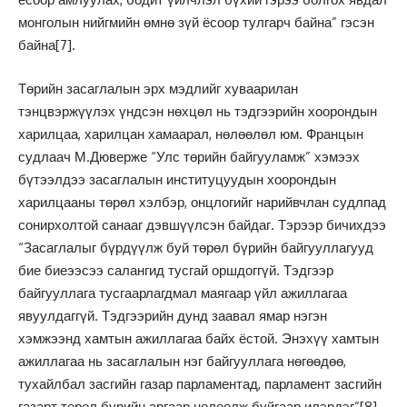
монголын нийгмийн өмнө зүй ёсоор тулгарч байна” гэсэн
байна
[7]
.
Төрийн засаглалын эрх мэдлийг хуваарилан
тэнцвэржүүлэх үндсэн нөхцөл нь тэдгээрийн хоорондын
харилцаа, харилцан хамаарал, нөлөөлөл юм. Францын
судлаач М.Дюверже “Улс төрийн байгууламж” хэмээх
бүтээлдээ засаглалын институцуудын хоорондын
харилцааны төрөл хэлбэр, онцлогийг нарийвчлан судлпад
сонирхолтой санааг дэвшүүлсэн байдаг. Тэрээр бичихдээ
“Засаглалыг бүрдүүлж буй төрөл бүрийн байгууллагууд
бие биеээсээ салангид тусгай оршдоггүй. Тэдгээр
байгууллага тусгаарлагдмал маягаар үйл ажиллагаа
явуулдаггүй. Тэдгээрийн дунд заавал ямар нэгэн
хэмжээнд хамтын ажиллагаа байх ёстой. Энэхүү хамтын
ажиллагаа нь засаглалын нэг байгууллага нөгөөдөө,
тухайлбал засгийн газар парламентад, парламент засгийн
газарт төрөл бүрийн аргаар нөлөөлж буйгаар илэрдэг”
[8]
.