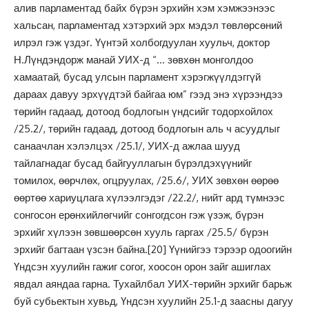
алив парламентад байх бүрэн эрхийн хэм хэмжээнээс
хальсан, парламентад хэтэрхий эрх мэдэл төвлөрсөний
илрэл гэж үздэг. Үүнтэй холбогдуулан хуульч, доктор
Н.Лүндэндорж манай УИХ-д “… зөвхөн монголдоо
хамаатай, бусад улсын парламент хэрэгжүүлдэггүй
дараах давуу эрхүүдтэй байгаа юм” гээд энэ хүрээндээ
төрийн гадаад, дотоод бодлогын үндсийг тодорхойлох
/25.2/, төрийн гадаад, дотоод бодлогын аль ч асуудлыг
санаачлан хэлэлцэх /25.1/, УИХ-д ажлаа шууд
тайлагнадаг бусад байгууллагын бүрэлдэхүүнийг
томилох, өөрчлөх, огцруулах, /25.6/, УИХ зөвхөн өөрөө
өөртөө хариуцлага хүлээлгэдэг /22.2/, нийт ард түмнээс
сонгосон ерөнхийлөгчийг сонгогдсон гэж үзэж, бүрэн
эрхийг хүлээн зөвшөөрсөн хууль гаргах /25.5/ бүрэн
эрхийг багтаан үзсэн байна.
[20]
Үүнийгээ тэрээр одоогийн
Үндсэн хуулийн гажиг согог, хоосон орон зайг ашиглах
явдал аяндаа гарна. Тухайлбал УИХ-төрийн эрхийг барьж
буй субьектын хувьд, Үндсэн хуулийн 25.1-д заасны дагуу