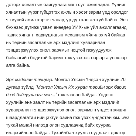
доторх хяналтын байгуулага маш сул ажилладаг. Үүнийг
хяналтын үүрзг гүйцэтгэх ажлын хэсэг зарим үед оролдог
ч түүний ажил хэрэгч чанар, үр дүн хангалтгүй байна. Энэ
бүхнээс дүгнэж үзвэл өнөөдөр УИХ-ын үйл ажиллагаанд
тавих хяналт, хариуцлагын механизм үйлчлэхгүй байгаа
нь төрийн засаглалын эрх мэдлийг хуваарилан
тэнцвэржүүлэх онол, зарчмыг ноцтой гажуудуулж
байгаагийн бодитой баримт гэж үзэхээс өөр арга үнэхээр
алга байна.
Эрх мэдлийн тэнцвэр.
Монгол Улсын Үндсэн хуулийн 20
дугаар зүйлд
“Монгол Улсын Их хурал төрийн эрх барих
дээд байгууллага мөн…”
гэж заасан байдаг. Үндсэн
хуулийн энэ заалт нь төрийн засаглалын эрх мэдлийг
хуваарилан тэнцвэржүүлэх онол, зарчмын үндсэн жишиг
шаардлагатай нийцэхгүй байна гэж үзэх үндэстэй юм. Энэ
тухай манай нилээд олон судлаачид байх сууриа
илэрхийлсэн байдаг. Тухайлбал хуульч судлаач, доктор