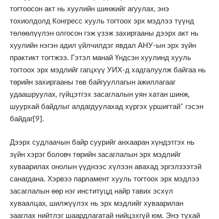
тогтоосон акт нь хуулийн шинжийг агуулах, энэ
тохиолдолд Конгресс хууль тогтоох эрх мэдлээ түүнд
төлөөлүүлэн олгосон гэж үзэж захиргааны дээрх акт нь
хуулийн нэгэн адил үйлчилдэг явдал АНУ-ын эрх зүйн
практикт тогтжээ. Гэтэл манай Үндсэн хуулинд хууль
тогтоох эрх мэдлийг гагцхүү УИХ-д хадгалуулж байгаа нь
төрийн захиргааны төв байгууллагын ажиллагааг
удаашруулах, гүйцэтгэх засаглалын уян хатан шинж,
шуурхай байдлыг алдагдуулахад хүргэх уршигтай” гэсэн
байдаг
[9]
.
Дээрх судлаачын байр суурийг анхааран хүндэтгэх нь
зүйн хэрэг боловч төрийн засаглалын эрх мэдлийг
хуваарилах онолын үүднээс хүлээн авахад эргэлзээтэй
санагдана. Хэрвээ парламент хууль тогтоох эрх мэдлээ
засаглалын өөр нэг институцд найр тавих эсхүл
хуваалцах, шилжүүлэх нь эрх мэдлийг хуваарилан
зааглах нийтлэг шаардлагатай нийцэхгүй юм. Энэ тухай