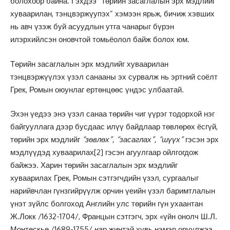
болохоор байна. Гэхдээ “төрийн засаглалын эрх мэдлийг
хуваарилан, тэнцвэржүупэх” хэмээн ярьж, бичиж хэвших
нь авч үзэж буй асуудлын утга чанарыг бүрэн
илэрхийлсэн оновчтой томьёолол байж болох юм.
Төрийн засаглалын эрх мэдлийг хуваарилан
тэнцвэржүүлэх үзэл санааны эх сурвалж нь эртний соёлт
Грек, Ромын оюунлаг ертөнцөөс үндэс улбаатай.
Эхэн үедээ энэ үзэл санаа төрийн чиг үүрэг тодорхой нэг
байгууллага дээр бусдаас илүү байдлаар төвлөрөх ёсгүй,
төрийн эрх мэдлийг
“зөвлөх”, “засаглах”, “шүүх”
гэсэн эрх
мэдлүүдэд хуваарилах
[2]
гэсэн агуулгаар ойлгогдож
байжээ. Харин төрийн засаглалын эрх мэдлийг
хуваарилах Грек, Ромын сэтгэгчдийн үзэл, сургаалыг
нарийвчлан гүнзгийрүүлж орчин үеийн үзэл баримтлалын
үнэт зүйлс болгоход Английн улс төрийн гүн ухаантан
Ж.Локк /1632-1704/, Францын сэтгэгч, эрх «үйн онолч Ш.Л.
Монтескье /1689-1755/ нар жинтэй хувь нэмэр оруулжээ.