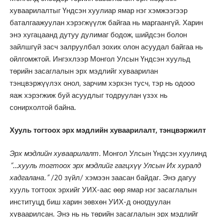
хуваарилалтыг Үндсэн хуулиар ямар нэг хэмжээгээр
баталгаажуулан хэрэгжүүлж байгаа нь маргаангүй. Харин
энэ хугацаанд дутуу дулимаг бодож, шийдсэн болон
зайлшгүй засч залруулбал зохих олон асуудал байгаа нь
ойлгомжтой. Ингэхлээр Монгол Улсын Үндсэн хуульд
төрийн засаглалын эрх мэдлийг хуваарилан
тэнцвэржүүлэх онол, зарчим хэрхэн тусч, тэр нь одооо
яаж хэрэгжиж буй асуудлыг тодруулан үзэх нь
сонирхолтой байна.
Хууль тогтоох эрх мэдлийн хуваарилалт, тэнцвэржилт
Эрх мэдлийн хуваарилалт.
Монгол Улсын Үндсэн хуулинд
“…хууль тогтоох эрх мэдлийг гагцхүү Улсын Их хуралд
хадгалана.”
/20 зүйл/ хэмээн заасан байдаг. Энэ дагуу
хууль тогтоох эрхийг УИХ-аас өөр ямар нэг засаглалын
институцд биш харин зөвхөн УИХ-д оногдуулан
хуваарилсан. Энэ нь нь төрийн засаглалын эрх мэдлийг