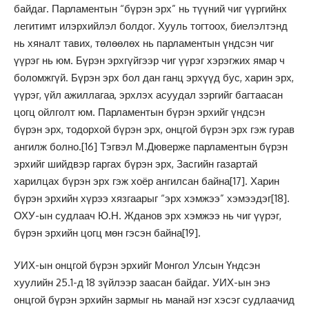
байдаг. Парламентын “бүрэн эрх” нь түүний чиг үүргийнх
легитимт илэрхийлэл болдог. Хууль тогтоох, биелэлтэнд
нь хяналт тавих, төлөөлөх нь парламентын үндсэн чиг
үүрэг нь юм. Бүрэн эрхгүйгээр чиг үүрэг хэрэгжих ямар ч
боломжгүй. Бүрэн эрх бол дан ганц эрхүүд бус, харин эрх,
үүрэг, үйл ажиллагаа, эрхлэх асуудал зэргийг багтаасан
цогц ойлголт юм. Парламентын бүрэн эрхийг үндсэн
бүрэн эрх, тодорхой бүрэн эрх, онцгой бүрэн эрх гэж гурав
ангилж болно.
[16]
Тэгвэл М.Дюверже парламентын бүрэн
эрхийг шийдвэр гаргах бүрэн эрх, Засгийн газартай
харилцах бүрэн эрх гэж хоёр ангилсан байна
[17]
. Харин
бүрэн эрхийн хүрээ хязгаарыг “эрх хэмжээ” хэмээдэг
[18]
.
ОХУ-ын судлаач Ю.Н. Жданов эрх хэмжээ нь чиг үүрэг,
бүрэн эрхийн цогц мөн гэсэн байна
[19]
.
УИХ-ын онцгой бүрэн эрхийг Монгол Улсын Үндсэн
хуулийн 25.1-д 18 зүйлээр заасан байдаг. УИХ-ын энэ
онцгой бүрэн эрхийн зармыг нь манай нэг хэсэг судлаачид