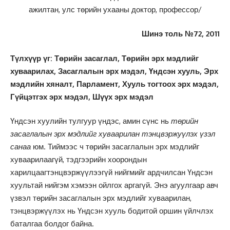
ажилтан, улс төрийн ухааны доктор, профессор/
Шинэ толь №72, 2011
Түлхүүр үг: Төрийн засаглал, Төрийн эрх мэдлийг
хуваарилах, Засаглалын эрх мэдэл, Үндсэн хууль, Эрх
мэдлийн хяналт, Парламент, Хууль тогтоох эрх мэдэл,
Гүйцэтгэх эрх мэдэл, Шүүх эрх мэдэл
Үндсэн хуулийн тулгуур үндэс, амин сүнс нь
төрийн
засаглалын эрх мэдлийг хуваарилан тэнцвэржуүлэх үзэл
санаа
юм. Тиймээс ч төрийн засаглалын эрх мэдлийг
хуваарилаагүй, тэдгээрийн хоорондын
харилцаагтэнцвэржүүлээгүй нийгмийг ардчилсан Үндсэн
хуультай нийгэм хэмээн ойлгох аргагүй. Энэ агуулгаар авч
үзвэл төрийн засаглалын эрх мэдлийг хуваарилан,
тэнцвэржүүлэх нь Үндсэн хууль бодитой оршин үйлчлэх
баталгаа болдог байна.