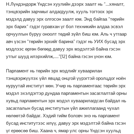
Н.Лүндэндорж Үндсэн хуулийн дээрх заалт нь “…хяналт,
тэнцвэрийн зарчмыг алдагдуулж, хууль тогтоох эрх
мэдэлд давуу эрх олгосон заалт юм. Энд байгаа “төрийн
эрх барих” гэдэг гуравхан үг бол техникийн алдаа эсвэл
орчуулгын буруу оноолт төдий зүйл биш юм. Аль ч утгаар
авч үзсэн “төрийн эрхийг барина” гэдэг нь УИХ бусад эрх
мэдлээс өргөн бөгөөд давуу эрх мэдэлтэй байна гэсэн
утгыг шууд илэрхийлж,….”
[12]
байна гэсэн үнэн юм.
Парламент нь төрийн эрх мэдлийг хуваарилан
тэнцвэржүүлэх үйл явцад онцгой үүрэгтэй оролцдог ноён
нуруутай институт мөн. Учир нь парламентаас төрийн эрх
мэдэл эхэлдэгтэр дундаа парламентын засаглалтай орны
хувьд парламентын эрх мэдэл хуваарилагдсан байдал нь
засаглалын бусад институтын үйл ажиллагаанд чухал
нөлөөтэй байдаг. Хэдий тийм боловч энэ нь парламент
бусад институтээс илүү, давуу эрх мэдэлтэй байна гзсэн
үг ерөөсөө биш. Хаана ч, ямар улс орны Үндсэн хуульд