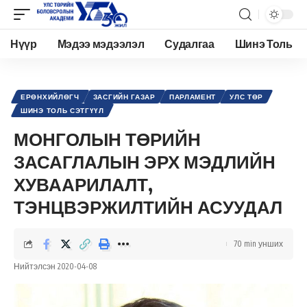
Нүүр
Мэдээ мэдээлэл
Судалгаа
Шинэ Толь
Academy.edu.mn
>
Нийтлэл
>
Улс төр
>
Ерөнхийлөгч
>
МОНГОЛЫН ТӨРИЙН ЗАСАГЛАЛЫН ЭРХ МЭДЛИЙН ХУВААРИЛАЛТ, ТЭНЦВЭРЖИЛТИЙН АСУУДАЛ
ЕРӨНХИЙЛӨГЧ
ЗАСГИЙН ГАЗАР
ПАРЛАМЕНТ
УЛС ТӨР
ШИНЭ ТОЛЬ СЭТГҮҮЛ
МОНГОЛЫН ТӨРИЙН
ЗАСАГЛАЛЫН ЭРХ МЭДЛИЙН
ХУВААРИЛАЛТ,
ТЭНЦВЭРЖИЛТИЙН АСУУДАЛ
70 min унших
Нийтэлсэн 2020-04-08