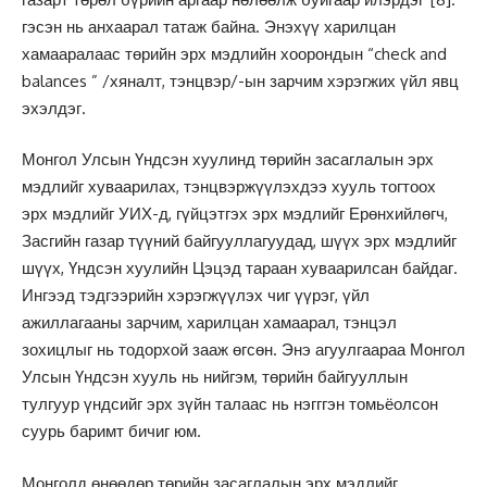
гэсэн нь анхаарал татаж байна. Энэхүү харилцан
хамааралаас төрийн эрх мэдлийн хоорондын “check and
balances ” /хяналт, тэнцвэр/-ын зарчим хэрэгжих үйл явц
эхэлдэг.
Монгол Улсын Үндсэн хуулинд төрийн засаглалын эрх
мэдлийг хуваарилах, тэнцвэржүүлэхдээ хууль тогтоох
эрх мэдлийг УИХ-д, гүйцэтгэх эрх мэдлийг Ерөнхийлөгч,
Засгийн газар түүний байгууллагуудад, шүүх эрх мэдлийг
шүүх, Үндсэн хуулийн Цэцэд тараан хуваарилсан байдаг.
Ингээд тэдгээрийн хэрэгжүүлэх чиг үүрэг, үйл
ажиллагааны зарчим, харилцан хамаарал, тэнцэл
зохицлыг нь тодорхой зааж өгсөн. Энэ агуулгаараа Монгол
Улсын Үндсэн хууль нь нийгэм, төрийн байгууллын
тулгуур үндсийг эрх зүйн талаас нь нэгггэн томьёолсон
суурь баримт бичиг юм.
Монголд өнөөдөр төрийн засаглалын эрх мэдлийг