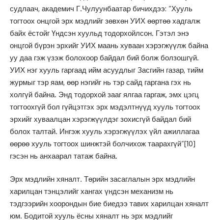
судлаач, академич Г.Чулуунбаатар бичихдээ: “Хууль
тогтоох онцгой эрх мэдлийг зөвхөн УИХ өөртөө хадгалж
байх ёстойг Үндсэн хуульд тодорхойлсон. Гэтэл энэ
онцгой бүрэн эрхийг УИХ маань хуваан хэрэгжүүлж байна
уу даа гэж үзэж болохоор байдал бий болж болзошгүй.
УИХ нэг хууль гаргаад ийм асуудлыг Засгийн газар, тийм
журмыг тэр яам, өөр нэгийг нь тэр сайд гаргана гэх нь
холгүй байна. Энд тодорхой зааг ялгаа гаргаж, эмх цэгц
тогтоохгүй бол гүйцэтгэх эрх мэдэлтнүүд хууль тогтоох
эрхийг хуваалцан хэрэгжүүлдэг зохисгүй байдал бий
болох талтай. Ингэж хууль хэрэгжүүлэх үйл ажиллагаа
өөрөө хууль тогтоох шинжтэй болчихож таарахгүй”
[10]
гэсэн нь анхаарал татаж байна.
Эрх мэдлийн хяналт. Төрийн засаглалын эрх мэдлийн
харилцан тэнцэлийг хангах үндсэн механизм нь
тэдгээрийн хоорондын бие биедээ тавих харилцан хяналт
юм. Бодитой хууль ёсны хяналт нь эрх мэдлийг