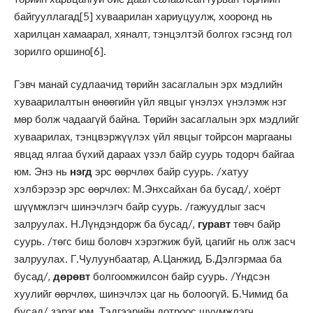
байгууллагад
[5]
хуваарилан хариуцуулж, хооронд нь
харилцан хамаарал, хяналт, тэнцэлтэй болгох гэсэнд гол
зорилго оршино
[6]
.
Гэвч манай судлаачид төрийн засаглалын эрх мэдлийн
хуваарилалтын өнөөгийн үйл явцыг үнэлэх үнэлэмж нэг
мөр болж чадаагүй байна. Төрийн засаглалын эрх мэдлийг
хуваарилах, тэнцвэржүүлэх үйл явцыг тойрсон маргааны
явцад ялгаа бүхий дараах үзэл байр суурь тодорч байгаа
юм. Энэ нь
нэгд
эрс өөрчлөх байр суурь. /хатуу
хэлбэрээр эрс өөрчлөх: М.Энхсайхан ба бусад/, хоёрт
шүүмжлэгч шинэчлэгч байр суурь. /гажуудлыг засч
залруулах. Н.Лүндэндорж ба бусад/,
гуравт
төвч байр
суурь. /төгс биш боловч хэрэгжиж буй, цагийг нь олж засч
залруулах. Г.Чулуунбаатар, А.Цанжид, Б.Дэлгэрмаа ба
бусад/,
дөрөвт
болгоомжилсон байр суурь. /Үндсэн
хуулийг өөрчлөх, шинэчлэх цаг нь болоогүй. Б.Чимид ба
бусад/ зэрэг юм. Тэдгээрийн дотроос шүүмжлэгч