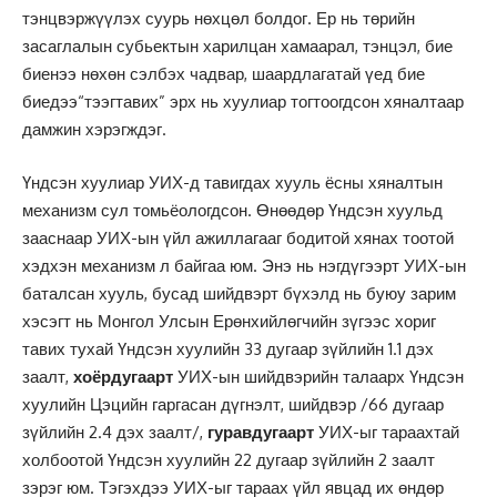
тэнцвэржүүлэх суурь нөхцөл болдог. Ер нь төрийн
засаглалын субьектын харилцан хамаарал, тэнцэл, бие
биенээ нөхөн сэлбэх чадвар, шаардлагатай үед бие
биедээ“тээгтавих” эрх нь хуулиар тогтоогдсон хяналтаар
дамжин хэрэгждэг.
Үндсэн хуулиар УИХ-д тавигдах хууль ёсны хяналтын
механизм сул томьёологдсон. Өнөөдөр Үндсэн хуульд
зааснаар УИХ-ын үйл ажиллагааг бодитой хянах тоотой
хэдхэн механизм л байгаа юм. Энэ нь нэгдүгээрт УИХ-ын
баталсан хууль, бусад шийдвэрт бүхэлд нь буюу зарим
хэсэгт нь Монгол Улсын Ерөнхийлөгчийн зүгээс хориг
тавих тухай Үндсэн хуулийн 33 дугаар зүйлийн 1.1 дэх
заалт,
хоёрдугаарт
УИХ-ын шийдвэрийн талаарх Үндсэн
хуулийн Цэцийн гаргасан дүгнэлт, шийдвэр /66 дугаар
зүйлийн 2.4 дэх заалт/,
гуравдугаарт
УИХ-ыг тараахтай
холбоотой Үндсэн хуулийн 22 дугаар зүйлийн 2 заалт
зэрэг юм. Тэгэхдээ УИХ-ыг тараах үйл явцад их өндөр