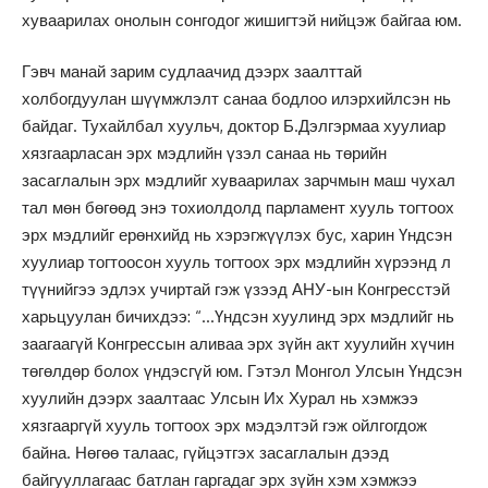
хуваарилах онолын сонгодог жишигтэй нийцэж байгаа юм.
Гэвч манай зарим судлаачид дээрх заалттай
холбогдуулан шүүмжлэлт санаа бодлоо илэрхийлсэн нь
байдаг. Тухайлбал хуульч, доктор Б.Дэлгэрмаа хуулиар
хязгаарласан эрх мэдлийн үзэл санаа нь төрийн
засаглалын эрх мэдлийг хуваарилах зарчмын маш чухал
тал мөн бөгөөд энэ тохиолдолд парламент хууль тогтоох
эрх мэдлийг ерөнхийд нь хэрэгжүүлэх бус, харин Үндсэн
хуулиар тогтоосон хууль тогтоох эрх мэдлийн хүрээнд л
түүнийгээ эдлэх учиртай гэж үзээд АНУ-ын Конгресстэй
харьцуулан бичихдээ: “…Үндсэн хуулинд эрх мэдлийг нь
заагаагүй Конгрессын аливаа эрх зүйн акт хуулийн хүчин
төгөлдөр болох үндэсгүй юм. Гэтэл Монгол Улсын Үндсэн
хуулийн дээрх заалтаас Улсын Их Хурал нь хэмжээ
хязгааргүй хууль тогтоох эрх мэдэлтэй гэж ойлгогдож
байна. Нөгөө талаас, гүйцэтгэх засаглалын дээд
байгууллагаас батлан гаргадаг эрх зүйн хэм хэмжээ