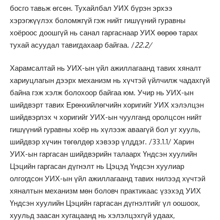
босго тавьж өгсөн. Тухайлбал УИХ бүрэн эрхээ
хэрэгжүүлэх боломжгүй гэж нийт гишүүний гуравны
хоёроос доошгүй нь санал гаргаснаар УИХ өөрөө тарах
тухай асуудал тавигдахаар байгаа. /
22.2/
Харамсалтай нь УИХ-ын үйл ажиллагаанд тавих хяналт
хариуцлагын дээрх механизм нь хүчтэй үйлчилж чадахгүй
байна гэж хэлж болохоор байгаа юм. Учир нь УИХ-ын
шийдвэрт тавих Ерөнхийлөгчийн хоригийг УИХ хэлэлцэн
шийдвэрлэх ч хоригийг УИХ-ын чуулганд оролцсон нийт
гишүүний гуравны хоёр нь хүлээж аваагүй бол уг хууль,
шийдвэр хүчин төгөлдөр хэвээр үлддэг. /33.1.1/ Харин
УИХ-ын гаргасан шийдвэрийн талаарх Үндсэн хуулийн
Цэцийн гаргасан дүгнэлт нь Цэцэд Үндсэн хуулиар
олгогдсон УИХ-ын үйл ажиллагаанд тавих нилээд хүчтэй
хяналтын механизм мөн боловч практикаас үзэхэд УИХ
Үндсэн хуулийн Цэцийн гаргасан дүгнэлтийг үл оошоох,
хуульд заасан хугацаанд нь хэлэлцэхгүй удаах,