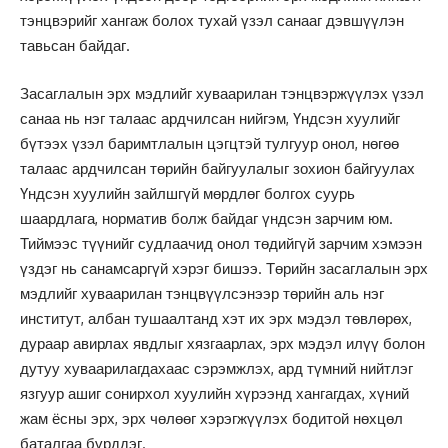
тэнцвэрийг хангаж болох тухай үзэл санааг дэвшүүлэн
тавьсан байдаг.
Засаглалын эрх мэдлийг хуваарилан тэнцвэржүүлэх үзэл
санаа нь нэг талаас ардчилсан нийгэм, Үндсэн хуулийг
бүтээх үзэл баримтлалын цэгцтэй тулгуур онол, нөгөө
талаас ардчилсан төрийн байгуулалыг зохион байгуулах
Үндсэн хуулийн зайлшгүй мөрдлөг болгох суурь
шаардлага, норматив болж байдаг үндсэн зарчим юм.
Тиймээс түүнийг судлаачид онол төдийгүй зарчим хэмээн
үздэг нь санамсаргүй хэрэг бишээ. Төрийн засаглалын эрх
мэдлийг хуваарилан тэнцвүүлсэнээр төрийн аль нэг
институт, албан тушаалтанд хэт их эрх мэдэл төвлөрөх,
дураар авирлах явдлыг хязгаарлах, эрх мэдэл илүү болон
дутуу хуваарилагдахаас сэрэмжлэх, ард түмний нийтлэг
язгуур ашиг сонирхол хуулийн хүрээнд хангагдах, хүний
жам ёсны эрх, эрх чөлөөг хэрэгжүүлэх бодитой нөхцөл
баталгаа бүрддэг.