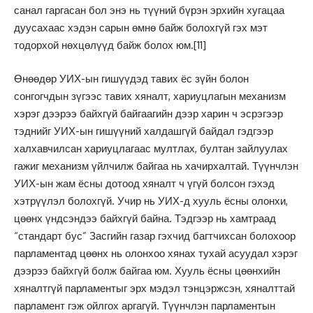
санал гаргасан бол энэ нь түүний бүрэн эрхийн хугацаа
дуусахаас хэдэн сарын өмнө байж болохгүй гэх мэт
тодорхой нөхцөлүүд байж болох юм.
[11]
Өнөөдөр УИХ-ын гишүүдэд тавих ёс зүйн болон
сонгогчдын зүгээс тавих хяналт, хариуцлагын механизм
хэрэг дээрээ байхгүй байгаагийн дээр харин ч эсрэгээр
тэднийг УИХ-ын гишүүний халдашгүй байдал гэдгээр
халхавчилсан хариуцлагаас мултлах, бултан зайлуулах
гажиг механизм үйлчилж байгаа нь хачирхалтай. Түүнчлэн
УИХ-ын жам ёсны дотоод хяналт ч үгүй болсон гэхэд
хэтрүүлэл болохгүй. Учир нь УИХ-д хууль ёсны олонхи,
цөөнх үндсэндээ байхгүй байна. Тэдгээр нь хамтраад
“стандарт бус” Засгийн газар гэхчид багтчихсан болохоор
парламентад цөөнх нь олонхоо хянах тухай асуудал хэрэг
дээрээ байхгүй болж байгаа юм. Хууль ёсны цөөнхийн
хяналтгүй парламентыг эрх мэдэл тэнцэржсэн, хяналттай
парламент гэж ойлгох аргагүй. Түүнчлэн парламентын