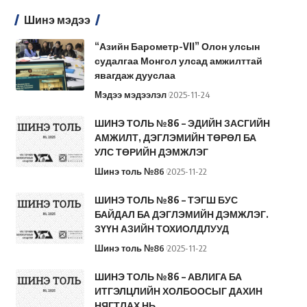
Шинэ мэдээ
“Азийн Барометр-VII” Олон улсын
судалгаа Монгол улсад амжилттай
явагдаж дууслаа
Мэдээ мэдээлэл
2025-11-24
ШИНЭ ТОЛЬ №86 – ЭДИЙН ЗАСГИЙН
АМЖИЛТ, ДЭГЛЭМИЙН ТӨРӨЛ БА
УЛС ТӨРИЙН ДЭМЖЛЭГ
Шинэ толь №86
2025-11-22
ШИНЭ ТОЛЬ №86 – ТЭГШ БУС
БАЙДАЛ БА ДЭГЛЭМИЙН ДЭМЖЛЭГ.
ЗҮҮН АЗИЙН ТОХИОЛДЛУУД
Шинэ толь №86
2025-11-22
ШИНЭ ТОЛЬ №86 – АВЛИГА БА
ИТГЭЛЦЛИЙН ХОЛБООСЫГ ДАХИН
НЯГТЛАХ НЬ