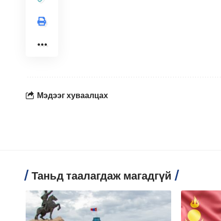
Мэдээг хуваалцах
Таньд таалагдаж магадгүй