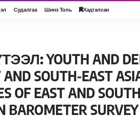
лэл
Судалгаа
Шинэ Толь
Хадгалсан
ND DEMOCRATIC CITIZENSHIP IN EAST AND SOUTH-EAST ASIA: EXPLORING POLITICAL ATTITUDE
ЭЭЛ: YOUTH AND DE
ST AND SOUTH-EAST ASI
ES OF EAST AND SOUT
N BAROMETER SURVEY