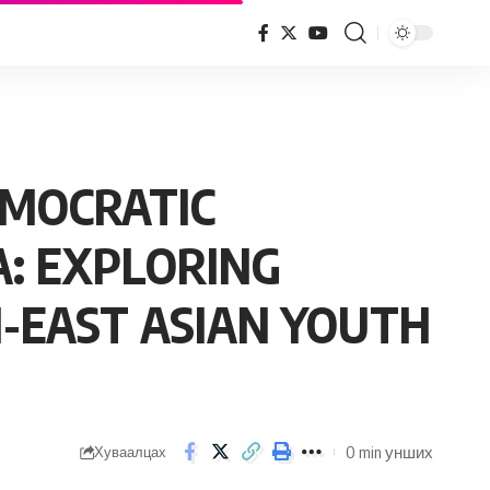
S OF EAST AND SOUTH-EAST ASIAN YOUTH THROUGH THE ASIAN BAROMETER SURVEY
MOCRATIC
A: EXPLORING
H-EAST ASIAN YOUTH
0 min унших
Хуваалцах