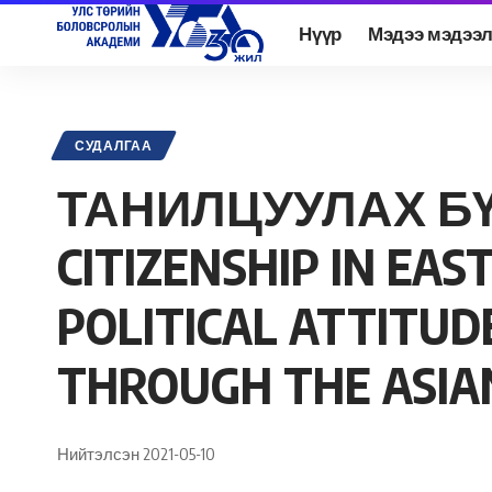
Нүүр
Мэдээ мэдээ
Academy.edu.mn
>
Нийтлэл
>
Судалгаа
>
ТАНИЛЦУУЛАХ БҮТЭЭЛ: YOUTH A
СУДАЛГАА
ТАНИЛЦУУЛАХ БҮТ
CITIZENSHIP IN EA
POLITICAL ATTITUD
THROUGH THE ASIA
Нийтэлсэн 2021-05-10