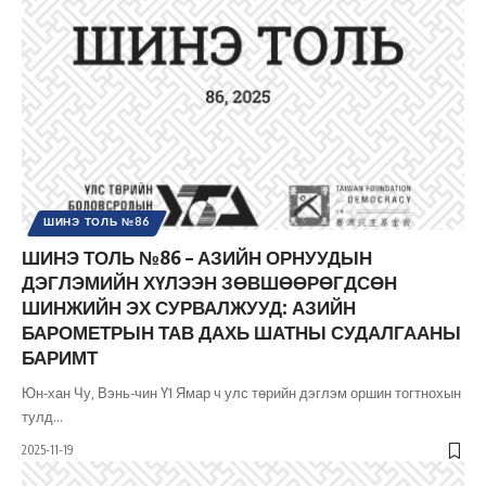
ШИНЭ ТОЛЬ №86
ШИНЭ ТОЛЬ №86 – АЗИЙН ОРНУУДЫН
ДЭГЛЭМИЙН ХҮЛЭЭН ЗӨВШӨӨРӨГДСӨН
ШИНЖИЙН ЭХ СУРВАЛЖУУД: АЗИЙН
БАРОМЕТРЫН ТАВ ДАХЬ ШАТНЫ СУДАЛГААНЫ
БАРИМТ
Юн-хан Чу, Вэнь-чин Ү1 Ямар ч улс төрийн дэглэм оршин тогтнохын
тулд
…
2025-11-19