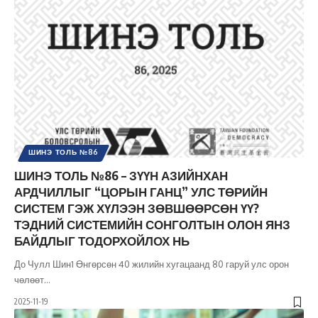
ШИНЭ ТОЛЬ №86
ШИНЭ ТОЛЬ №86 – ЗҮҮН АЗИЙНХАН
АРДЧИЛЛЫГ “ЦОРЫН ГАНЦ” УЛС ТӨРИЙН
СИСТЕМ ГЭЖ ХҮЛЭЭН ЗӨВШӨӨРСӨН ҮҮ?
ТЭДНИЙ СИСТЕМИЙН СОНГОЛТЫН ОЛОН ЯНЗ
БАЙДЛЫГ ТОДОРХОЙЛОХ НЬ
До Чулл Шин1 Өнгөрсөн 40 жилийн хугацаанд 80 гаруй улс орон
чөлөөт
…
2025-11-19