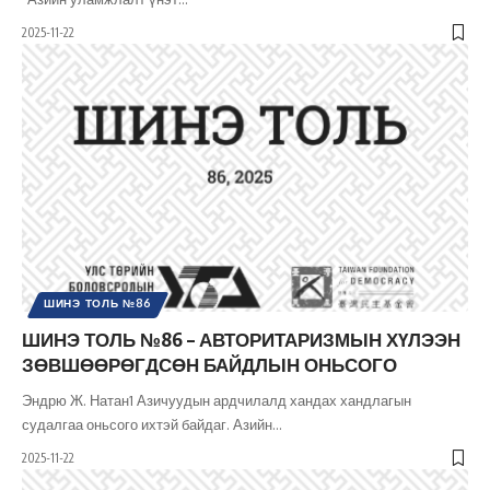
2025-11-22
ШИНЭ ТОЛЬ №86
ШИНЭ ТОЛЬ №86 – АВТОРИТАРИЗМЫН ХҮЛЭЭН
ЗӨВШӨӨРӨГДСӨН БАЙДЛЫН ОНЬСОГО
Эндрю Ж. Натан1 Азичуудын ардчилалд хандах хандлагын
судалгаа оньсого ихтэй байдаг. Азийн
…
2025-11-22