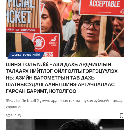
ШИНЭ ТОЛЬ №86
ШИНЭ ТОЛЬ №86 – АЗИ ДАХЬ АРДЧИЛЛЫН
ТАЛААРХ НИЙТЛЭГ ОЙЛГОЛТЫГЭРГЭЦҮҮЛЭХ
НЬ: АЗИЙН БАРОМЕТРЫН ТАВ ДАХЬ
ШАТНЫСУДАЛГААНЫ ШИНЭ АРГАЧЛАЛААС
ГАРСАН БАРИМТ,НОТОЛГОО
Жиэ Лю, Ли Бао11 Хүмүүс ардчилал гэх мэт чухал зүйлсийн талаар
харилцан
…
2025-10-23