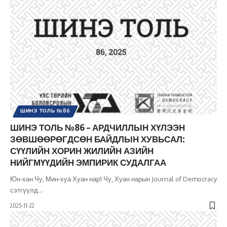
ШИНЭ ТОЛЬ №86
ШИНЭ ТОЛЬ №86 – АРДЧИЛЛЫН ХҮЛЭЭН
ЗӨВШӨӨРӨГДСӨН БАЙДЛЫН ХУВЬСАЛ:
СҮҮЛИЙН ХОРИН ЖИЛИЙН АЗИЙН
НИЙГМҮҮДИЙН ЭМПИРИК СУДАЛГАА
Юн-хан Чу, Мин-хуа Хуан нар1 Чу, Хуан нарын Journal of Democracy
сэтгүүлд
…
2025-11-22