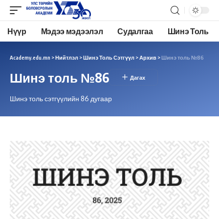
Нүүр
Мэдээ мэдээлэл
Судалгаа
Шинэ Толь
Academy.edu.mn
>
Нийтлэл
>
Шинэ Толь Сэтгүүл
>
Архив
>
Шинэ толь №86
Шинэ толь №86
Шинэ толь сэтгүүлийн 86 дугаар