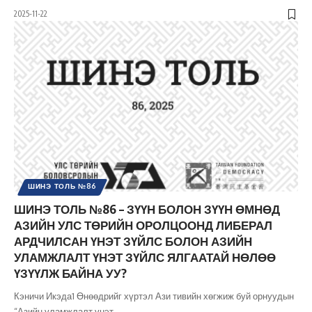
2025-11-22
ШИНЭ ТОЛЬ №86
ШИНЭ ТОЛЬ №86 – ЗҮҮН БОЛОН ЗҮҮН ӨМНӨД
АЗИЙН УЛС ТӨРИЙН ОРОЛЦООНД ЛИБЕРАЛ
АРДЧИЛСАН ҮНЭТ ЗҮЙЛС БОЛОН АЗИЙН
УЛАМЖЛАЛТ ҮНЭТ ЗҮЙЛС ЯЛГААТАЙ НӨЛӨӨ
ҮЗҮҮЛЖ БАЙНА УУ?
Кэничи Икэда1 Өнөөдрийг хүртэл Ази тивийн хөгжиж буй орнуудын
“Азийн уламжлалт үнэт
…