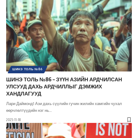
ШИНЭ ТОЛЬ №86
ШИНЭ ТОЛЬ №86 – ЗҮҮН АЗИЙН АРДЧИЛСАН
УЛСУУД ДАХЬ АРДЧИЛЛЫГ ДЭМЖИХ
ХАНДЛАГУУД
Лари Даймонд1 Ази дахь сүүлийн гучин жилийн хамгийн чухал
өөрчлөлтүүдийн нэг нь
…
2025-11-18