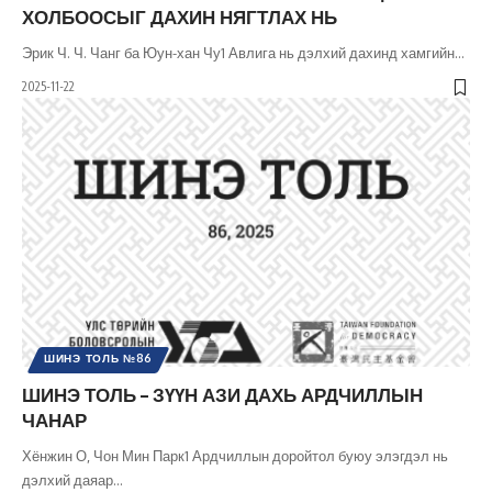
ХОЛБООСЫГ ДАХИН НЯГТЛАХ НЬ
Эрик Ч. Ч. Чанг ба Юун-хан Чу1 Авлига нь дэлхий дахинд хамгийн
…
2025-11-22
ШИНЭ ТОЛЬ №86
ШИНЭ ТОЛЬ – ЗҮҮН АЗИ ДАХЬ АРДЧИЛЛЫН
ЧАНАР
Хёнжин О, Чон Мин Парк1 Ардчиллын доройтол буюу элэгдэл нь
дэлхий даяар
…