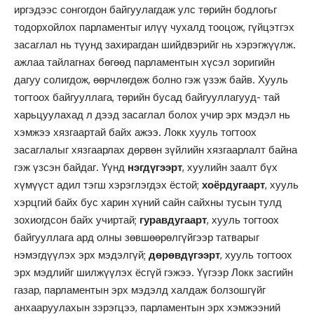
иргэдээс сонгогдон байгуулагдаж улс төрийн бодлогьг
тодорхойлох парламентыг илүү чухалд тооцож, гүйцэтгэх
засаглал нь түунд захирагдан шийдвэрийг нь хэрэгжүүлж.
ажлаа тайлагнах бөгөөд парламентын хүсэл зоригийн
дагуу солигдож, өөрчлөгдөж болно гэж үзэж байв. Хууль
тогтоох байгууллага, төрийн бусад байгууллагууд- тай
харьцуулахад л дээд засаглал болох учир эрх мэдэл нь
хэмжээ хязгаартай байх ажээ. Локк хууль тогтоох
засаглалыг хязгаарлах дөрвөн зүйлийн хязгаарлалт байна
гэж үзсэн байдаг. Үүнд
нэгдүгээрт
, хуулийн заалт бүх
хүмүүст адил тэгш хэрэглэгдэх ёстой;
хоёрдугаарт
, хууль
хэрцгий байх бус харин хүний сайн сайхны тусын тулд
зохиогдсон байх учиртай;
гуравдугаарт
, хууль тогтоох
байгууллага ард олны зөвшөөрөлгүйгээр татварыг
нэмэгдүүлэх эрх мэдэлгүй;
дөрөвдүгээрт
, хууль тогтоох
эрх мэдлийг шилжүүлэх ёсгүй гэжээ. Үүгээр Локк засгийн
газар, парламентын эрх мэдэлд халдаж болзошгүйг
анхааруулахын зэрэгцээ, парламентын эрх хэмжээний