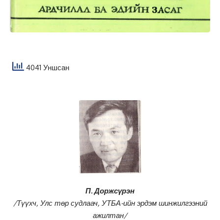
4041 Уншсан
П. Доржсүрэн
/Түүхч, Улс төр судлаач, УТБА-ийн эрдэм шинжилгээний
ажилтан/