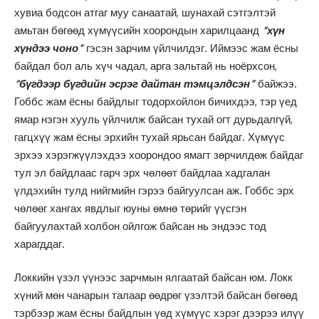
хувиа бодсон атгаг муу санаатай, шунахай сэтгэлтэй
амьтан бөгөөд хүмүүсийн хоорондын харилцаанд
“хүн
хүндээ чоно”
гэсэн зарчим үйлчилдэг. Иймээс жам ёсны
байдал бол аль хүч чадал, арга зальтай нь ноёрхсон,
“бүгдээр бүгдийн эсрэг дайтан тэмцэлдсэн”
байжээ.
Гоббс жам ёсны байдлыг тодорхойлон бичихдээ, тэр үед
ямар нэгэн хууль үйлчилж байсан тухай огт дурьдалгүй,
гагцхүү жам ёсны эрхийн тухай ярьсан байдаг. Хүмүүс
эрхээ хэрэгжүүлэхдээ хоорондоо ямагт зөрчилдөж байдаг
тул эл байдлаас гарч эрх чөлөөт байдлаа хадгалан
үлдэхийн тулд нийгмийн гэрээ байгуулсан аж. Гоббс эрх
чөлөөг хангах явдлыг юуны өмнө төрийг үүсгэн
байгуулахтай холбон ойлгож байсан нь эндээс тод
харагддаг.
Локкийн үзэл үүнээс зарчмын ялгаатай байсан юм. Локк
хүний мөн чанарын талаар өөдрөг үзэлтэй байсан бөгөөд
тэрбээр жам ёсны байдлын үөд хүмүүс хэрэг дээрээ илүү