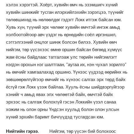
хэлэх хэрэгтэй. Хоёрт, хувийн өмч нь эзэмшигч хүний
хувийн шинжийг тусган илэрхийлэхийн зэрэгцээ, түүнийг
төлөвшихөд нь нөлөөлдөг гэдэгт Локк итгэж байсан юм.
Хувь хүн, түүний эрх чөлөөг хувийн өмчтэй ингэж амьд
холбоотойгоор авч үздэг нь өрнөдийн соёл иргэншил,
сэтгэлгээний онцлог шинж болсон билээ. Хувийн өмч
нийгэм, төр үүсэхээс өмнө оршин байсан бөгөөд хүмүүс
жам ёсны байдлаас татгалзаж улс төрийн нийгэмлэгт
нэгдэн орохын нэг шалтгаан, “аугаа их, нэн чухал зорилго”
нь өмчийг хамгаалахад оршино. Үүнээс үүдээд өөрийнх нь
зөвшөөрөлгүйгээр өмчийг нь хүнээс салгах эрх төрд байх
ёсгүй гэж Локк үзэж байлаа. Хууль ёсны шийдвэргүйгээр
хэнийг ч амьд явах эпх чөлөөтэй байх, өмчтэй байх
эрхээс нь салгаж болохгүй гэсэн Локкийн үзэл санаа
хожим нь олон орны Үндсэн хуульд болон олон улсын
хүний эрхийн баримт бичгүүдэд тусгагдсан юм.
Нийтийн гэрээ.
Нийгэм, төр үүсэн бий болохоос