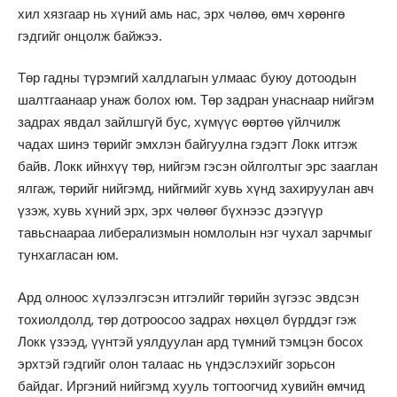
хил хязгаар нь хүний амь нас, эрх чөлөө, өмч хөрөнгө
гэдгийг онцолж байжээ.
Төр гадны түрэмгий халдлагын улмаас буюу дотоодын
шалтгаанаар унаж болох юм. Төр задран унаснаар нийгэм
задрах явдал зайлшгүй бус, хүмүүс өөртөө үйлчилж
чадах шинэ төрийг эмхлэн байгуулна гэдэгт Локк итгэж
байв. Локк ийнхүү төр, нийгэм гэсэн ойлголтыг эрс зааглан
ялгаж, төрийг нийгэмд, нийгмийг хувь хүнд захируулан авч
үзэж, хувь хүний эрх, эрх чөлөөг бүхнээс дээгүүр
тавьснаараа либерализмын номлолын нэг чухал зарчмыг
тунхагласан юм.
Ард олноос хүлээлгэсэн итгэлийг төрийн зүгээс эвдсэн
тохиолдолд, төр дотроосоо задрах нөхцөл бүрддэг гэж
Локк үзээд, үүнтэй уялдуулан ард түмний тэмцэн босох
эрхтэй гэдгийг олон талаас нь үндэслэхийг зорьсон
байдаг. Иргэний нийгэмд хууль тогтоогчид хувийн өмчид