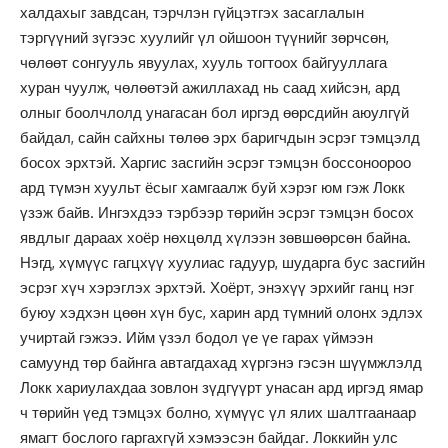
халдахыг завдсан, тэрчлэн гүйцэтгэх засаглалын
тэргүүний зүгээс хуулийг үл ойшоон түүнийг зөрчсөн,
чөлөөт сонгууль явуулах, хууль тогтоох байгууллага
хуран чуулж, чөлөөтэй ажиллахад нь саад хийсэн, ард
олныг боолчлолд унагасан бол иргэд өөрсдийн аюулгүй
байдал, сайн сайхны төлөө эрх баригчдын эсрэг тэмцэлд
босох эрхтэй. Харгис засгийн эсрэг тэмцэн боссоноороо
ард түмэн хуульт ёсыг хамгаалж буй хэрэг юм гэж Локк
үзэж байв. Ингэхдээ тэрбээр төрийн эсрэг тэмцэн босох
явдлыг дараах хоёр нөхцөлд хүлээн зөвшөөрсөн байна.
Нэгд, хүмүүс гагцхүү хуулиас гадуур, шударга бус засгийн
эсрэг хүч хэрэглэх эрхтэй. Хоёрт, энэхүү эрхийг ганц нэг
буюу хэдхэн цөөн хүн бус, харин ард түмний олонх эдлэх
учиртай гэжээ. Ийм үзэл бодол үе үе гарах үймээн
самуунд төр байнга автагдахад хүргэнэ гэсэн шүүмжлэлд
Локк хариулахдаа зовлон зүдгүүрт унасан ард иргэд ямар
ч төрийн үед тэмцэх болно, хүмүүс үл ялих шалтгаанаар
ямагт бослого гаргахгүй хэмээсэн байдаг. Локкийн улс