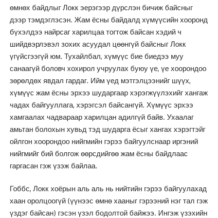
өмнөх байдлыг Локк эерэгээр дүрслэн бичиж байсныг
дээр тэмдэглэсэн. Жам ёсны байдалд хүмүүсийн хооронд
бүхэлдээ найрсаг харилцаа тогтож байсан хэдий ч
шийдвэрлэвэл зохих асуудал цөөнгүй байсныг Локк
үгүйсгээгүй юм. Тухайлбал, хүмүүс бие биедээ муу
санаагүй боловч хохирол учруулах буюу үе, үе хоорондоо
зөрөлдөх явдал гардаг. Ийм үед мэтгэлцээнийг шүүх,
хүмүүс жам ёсны эрхээ шударгаар хэрэгжүүлэхийг хангаж
чадах байгууллага, хэрэгсэл байсангүй. Хүмүүс эрхээ
хамгаалах чадвараар харилцан адилгүй байв. Ухаалаг
амьтан болохын хувьд тэд шударга ёсыг хангах хэрэгтэйг
ойлгон хоорондоо нийгмийн гэрээ байгуулснаар иргэний
нийгмийг бий болгож өөрсдийгөө жам ёсны байдлаас
гаргасан гэж үзэж байлаа.
Гоббс, Локк хоёрын аль аль нь нийтийн гэрээ байгуулахад
хаан оролцоогүй (үүнээс өмнө хааныг гэрээний нэг тал гэж
үздэг байсан) гэсэн үзэл бодолтой байжээ. Ингэж үзэхийн