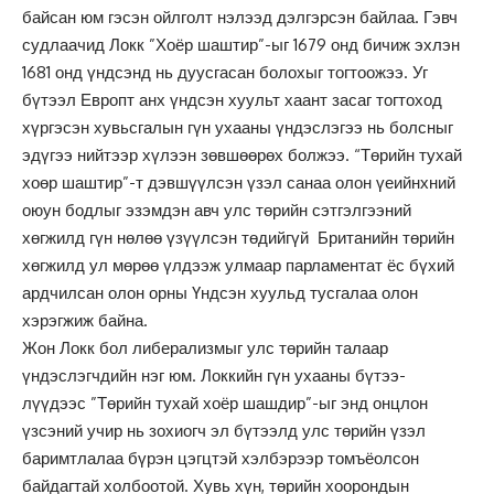
байсан юм гэсэн ойлголт нэлээд дэлгэрсэн байлаа. Гэвч
судлаачид Локк ”Хоёр шаштир”-ыг 1679 онд бичиж эхлэн
1681 онд үндсэнд нь дуусгасан болохыг тогтоожээ. Уг
бүтээл Европт анх үндсэн хуульт хаант засаг тогтоход
хүргэсэн хувьсгалын гүн ухааны үндэслэгээ нь болсныг
эдүгээ нийтээр хүлээн зөвшөөрөх болжээ. “Төрийн тухай
хоөр шаштир”-т дэвшүүлсэн үзэл санаа олон үеийнхний
оюун бодлыг эзэмдэн авч улс төрийн сэтгэлгээний
хөгжилд гүн нөлөө үзүүлсэн төдийгүй Британийн төрийн
хөгжилд ул мөрөө үлдээж улмаар парламентат ёс бүхий
ардчилсан олон орны Үндсэн хуульд тусгалаа олон
хэрэгжиж байна.
Жон Локк бол либерализмыг улс төрийн талаар
үндэслэгчдийн нэг юм. Локкийн гүн ухааны бүтээ-
лүүдээс ”Төрийн тухай хоёр шашдир”-ыг энд онцлон
үзсэний учир нь зохиогч эл бүтээлд улс төрийн үзэл
баримтлалаа бүрэн цэгцтэй хэлбэрээр томъёолсон
байдагтай холбоотой. Хувь хүн, төрийн хоорондын