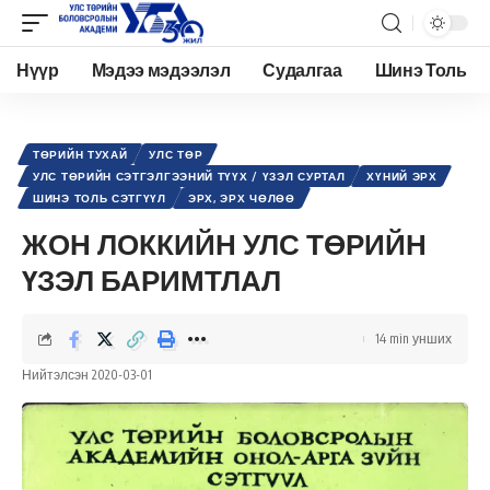
Нүүр
Мэдээ мэдээлэл
Судалгаа
Шинэ Толь
Academy.edu.mn
>
Нийтлэл
>
Улс төр
>
Төрийн тухай
>
ЖОН ЛОККИЙН УЛС ТӨРИЙН ҮЗЭЛ БАРИМТЛАЛ
ТӨРИЙН ТУХАЙ
УЛС ТӨР
УЛС ТӨРИЙН СЭТГЭЛГЭЭНИЙ ТҮҮХ / ҮЗЭЛ СУРТАЛ
ХҮНИЙ ЭРХ
ШИНЭ ТОЛЬ СЭТГҮҮЛ
ЭРХ, ЭРХ ЧӨЛӨӨ
ЖОН ЛОККИЙН УЛС ТӨРИЙН
ҮЗЭЛ БАРИМТЛАЛ
14 min унших
Нийтэлсэн 2020-03-01