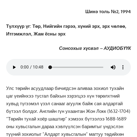
Шинэ толь №2, 1994
Түлхүүр үг: Төр, Нийгийн гэрээ, хүний эрх, эрх чөлөө,
Итгэмжлэл, Жам ёсны эрх
Сонсохыг хүсвэл – АУДИОБҮҮК
Улс төрийн асуудлаар бичигдсэн аливаа зохиол тухайн
цаг үеийнхээ тусгал байхын зэрэгцээ хүн төрөлхтний
хувьд түгээмэл үзэл санааг агуулж байж сая алдартай
бүтээл болдог. Английн гүн ухаантан Жон Локк (1632-1704)
“Төрийн тухай хоёр шаштир” хэмээх бүтээлээ 1688-1689
оны хувьсгалын дараа хэвлүүлсэн баримтыг үндэслэн
түүний зохиолыг ”Алдарт хувьсгалын” магтуу төдийхөн