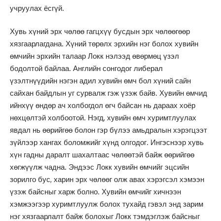
учруулах ёсгүй.
Хувь хүний эрх чөлөө гагцхүү бусдын эрх чөлөөгөөр
хязгаарлагдана. Хүний төрөлх эрхийн нэг болох хувийн
өмчийн эрхийн талаар Локк нэлээд өвөрмөц үзэл
бодолтой байлаа. Английн сонгодог либерал
үзэлтнүүдийн нэгэн адил хувийн өмч бол хүний сайн
сайхан байдлын уг сурвалж гэж үзэж байв. Хувийн өмчид
ийнхүү өндөр ач холбогдол өгч байсан нь дараах хоёр
нөхцөлтэй холбоотой. Нэгд, хувийн өмч хуримтлуулах
явдал нь өөрийгөө болон гэр бүлээ амьдралын хэрэгцээт
зүйлээр хангах боломжийг хүнд олгодог. Ингэснээр хувь
хүн гадны даралт шахалтаас чөлөөтэй байж өөрийгөө
хөгжүүлж чадна. Эндээс Локк хувийн өмчийг эцсийн
зорилго бус, харин эрх чөлөөг олж авах хэрэгсэл хэмээн
үзэж байсныг харж болно. Хувийн өмчийг хичнээн
хэмжээгээр хуримтлуулж болох тухайд гэвэл энд зарим
нэг хязгаарлалт байж болохыг Локк тэмдэглэж байсныг