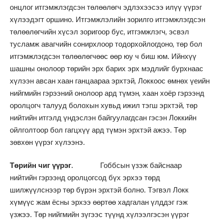
онцлог итгэмжлэгдсэн төлөөлөгч эдлэхээсээ илүү үүрэг
хүлээдэгт оршино. Итгэмжлэлийн зорилго итгэмжлэгдсэн
төлөөлөгчийн хүсэл зоригоор бус, итгэмжлэгч, эсвэл
тусламж авагчийн сонирхлоор тодорхойлогдоно, төр бол
итгэмжлэгдсэн төлөөлөгчөөс өөр юу ч биш юм. Ийнхүү
шашны онолоор төрийн эрх барих эрх мэдлийг бурхнаас
хүлээн авсан хаан ганцаараа эрхтэй, Локкоос өмнөх үеийн
нийгмийн гэрээний онолоор ард түмэн, хаан хоёр гэрээнд
оролцогч талууд болохын хувьд ижил тэгш эрхтэй, төр
нийтийн итгэлд үндэслэн байгуулагдсан гэсэн Локкийн
ойлголтоор бол гагцхүү ард түмэн эрхтэй ажээ. Төр
зөвхөн үүрэг хүлээнэ.
Төрийн чиг үүрэг.
Гоббсын үзэж байснаар
нийтийн гэрээнд оролцогсод бүх эрхээ төрд
шилжүүлснээр төр бүрэн эрхтэй болно. Тэгвэл Локк
хүмүүс жам ёсны эрхээ өөртөө хадгалан үлддэг гэж
үзжээ. Төр нийгмийн зүгээс түүнд хүлээлгэсэн үүрэг