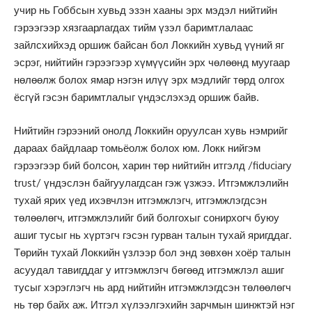
учир нь Гоббсын хувьд эзэн хааны эрх мэдэл нийтийн
гэрээгээр хязгаарлагдах тийм үзэл баримтлалаас
зайлсхийхэд оршиж байсан бол Локкийн хувьд үүний яг
эсрэг, нийтийн гэрээгээр хүмүүсийн эрх чөлөөнд муугаар
нөлөөлж болох ямар нэгэн илүү эрх мэдлийг төрд олгох
ёсгүй гэсэн баримтлалыг үндэслэхэд оршиж байв.
Нийтийн гэрээний онолд Локкийн оруулсан хувь нэмрийг
дараах байдлаар томьёолж болох юм. Локк нийгэм
гэрээгээр бий болсон, харин төр нийтийн итгэлд /fiduciary
trust/ үндэслэн байгуулагдсан гэж үзжээ. Итгэмжлэлийн
тухай ярих үед ихэвчлэн итгэмжлэгч, итгэмжлэгдсэн
төлөөлөгч, итгэмжлэлийг бий болгохыг сонирхогч буюу
ашиг тусыг нь хүртэгч гэсэн гурван талын тухай яригддаг.
Төрийн тухай Локкийн үзлээр бол энд зөвхөн хоёр талын
асуудал тавигддаг у итгэмжлэгч бөгөөд итгэмжлэл ашиг
тусыг хэрэглэгч нь ард нийтийн итгэмжлэгдсэн төлөөлөгч
нь төр байх аж. Итгэл хүлээлгэхийн зарчмын шинжтэй нэг