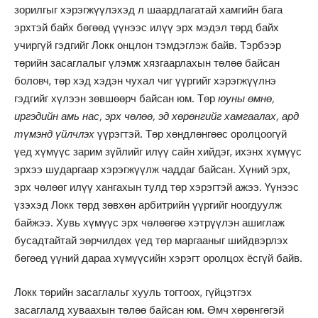
зорилгыг хэрэгжүүлэхэд л шаардлагатай хамгийн бага
эрхтэй байх бөгөөд үүнээс илүү эрх мэдэл төрд байх
учиргүй гэдгийг Локк онцлон тэмдэглэж байв. Тэрбээр
төрийн засаглалыг үлэмж хязгаарлахын төлөө байсан
боловч, төр хэд хэдэн чухал чиг үүргийг хэрэгжүүлнэ
гэдгийг хүлээн зөвшөөрч байсан юм. Төр
юуны өмнө,
иргэдийн амь нас, эрх чөлөө, эд хөрөнгийг хамгаалах, ард
түмэнд үйлчлэх
үүрэгтэй. Төр хөндлөнгөөс оролцоогүй
үед хүмүүс зарим зүйлийг илүү сайн хийдэг, ихэнх хүмүүс
эрхээ шударгаар хэрэгжүүлж чаддаг байсан. Хүний эрх,
эрх чөлөөг илүү хангахын тулд төр хэрэгтэй ажээ. Үүнээс
үзэхэд Локк төрд зөвхөн арбитрийн үүргийг ноогдуулж
байжээ. Хувь хүмүүс эрх чөлөөгөө хэтрүүлэн ашиглаж
бусадтайтай эөрчилдөх үед төр маргааныг шийдвэрлэх
бөгөөд үүний дараа хүмүүсийн хэрэгт оролцох ёсгүй байв.
Локк төрийн засаглальг хууль тогтоох, гүйцэтгэх
засаглалд хуваахын төлөө байсан юм. Өмч хөрөнгөгэй