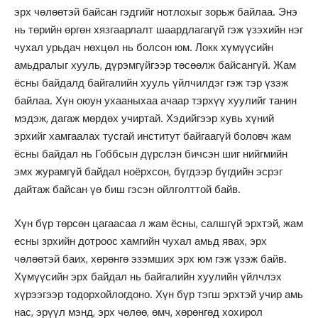
эрх чөлөөтэй байсан гэдгийг нотлохыг зорьж байлаа. Энэ
нь төрийн өргөн хязгаарлалт шаардлагагүй гэж үзэхийн нэг
чухал урьдач нөхцөл нь болсон юм. Локк хүмүүсийн
амьдралыг хууль, дүрэмгүйгээр төсөөлж байсангүй. Жам
ёсны байдалд байгалийн хууль үйлчилдэг гэж тэр үзэж
байлаа. Хүн оюун ухааныхаа ачаар тэрхүү хуулийг танин
мэдэж, дагаж мөрдөх учиртай. Хэдийгээр хувь хүний
эрхийг хамгаалах тусгай институт байгаагүй боловч жам
ёсны байдал нь Гоббсын дүрслэн бичсэн шиг нийгмийн
эмх журамгүй байдал ноёрхсон, бүгдээр бүгдийн эсрэг
дайтаж байсан үө биш гэсэн ойлголттой байв.
Хүн бүр төрсөн цагаасаа л жам ёсны, салшгүй эрхтэй, жам
есны зрхийн дотроос хамгийн чухал амьд явах, эрх
чөлөөтэй баих, хөрөнгө эзэмших эрх юм гэж үзэж байв.
Хүмүүсийн эрх байдал нь байгалийн хуулийн үйлчлэх
хүрээгээр тодорхойлогдоно. Хүн бүр тэгш эрхтэй учир амь
нас, эрүүл мэнд, эрх чөлөө, өмч, хөрөнгөд хохирол