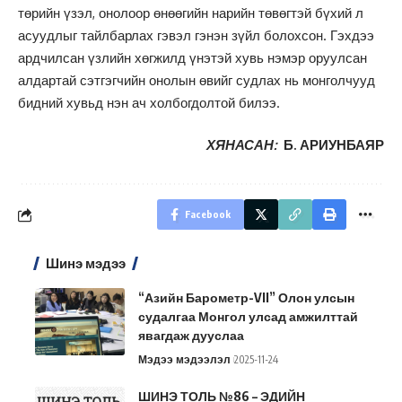
төрийн үзэл, онолоор өнөөгийн нарийн төвөгтэй бүхий л
асуудлыг тайлбарлах гэвэл гэнэн зүйл болохсон. Гэхдээ
ардчилсан үзлийн хөгжилд үнэтэй хувь нэмэр оруулсан
алдартай сэтгэгчийн онолын өвийг судлах нь монголчууд
бидний хувьд нэн ач холбогдолтой билээ.
ХЯНАСАН:
Б. АРИУНБАЯР
Facebook
Шинэ мэдээ
“Азийн Барометр-VII” Олон улсын
судалгаа Монгол улсад амжилттай
явагдаж дууслаа
Мэдээ мэдээлэл
2025-11-24
ШИНЭ ТОЛЬ №86 – ЭДИЙН