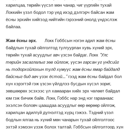
харилцаа, төрийн үүсэл мөн чанар, чиг үүргийн тухай
Локкийн үзэл бодол тэр үед ихэд дэлгэрч байсан жам
ёсны эрхийн хийгээд нийтийн гэрээний онолд үндэслэж
байлаа.
Жам ёсны эрх.
Локк Гоббсын нэгэн адил жам ёсны
байдлын тухай ойлголтод тулгуурлан хувь хүний эрх,
төрийн тухай асуудлыг авч үзсэн байдаг. Локк
”Улс
төрийн засаглалыг зөв ойлгож, үүсэн гарсан уг үндсийг
нь тодорхойлохын тулд хүмүүс жам ёсны ямар байдалд
байсныг бид авч үзэх ёстой…”
гээд жам ёсны байдал бол
хүн хэрэгтэй гэж үзсэн үйлдлээ бусдын хүсэл зориг,
зөвшөөрөх эсэхээс үл хамааран хийх эрх чөлөөт байдал
юм гэж бичиж байв. Локк, Гоббс нар энд нэг гараанаас
эхэлсэн боловч цаашдаа асуудлыг өөр өөрөөр ойлгож,
харилцан адилгүй дүгнэлтэд хүрц гэжээ. Тэдний үзэл
бодлын ялгаа нь хүний мөн чанарын тухай ойлголтоос
эхтэй хэмээн үзэж болох талтай. Гоббсын ойлголтоор, хүн