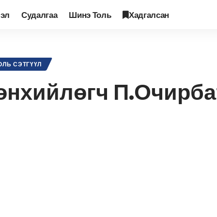
лэл
Судалгаа
Шинэ Толь
Хадгалсан
лсын Ерөнхийлөгч П.Очирбат
ОЛЬ СЭТГҮҮЛ
өнхийлөгч П.Очирба