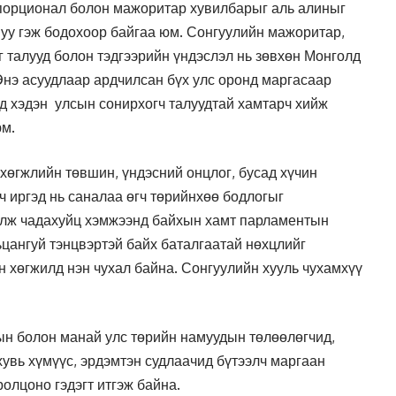
порционал болон мажоритар хувилбарыг аль алиныг
 уу гэж бодохоор байгаа юм. Сонгуулийн мажоритар,
 талууд болон тэдгээрийн үндэслэл нь зөвхөн Монголд
Энэ асуудлаар ардчилсан бүх улс оронд маргасаар
эд хэдэн улсын сонирхогч талуудтай хамтарч хийж
юм.
хөгжлийн төвшин, үндэсний онцлог, бусад хүчин
ч иргэд нь саналаа өгч төрийнхөө бодлогыг
улж чадахуйц хэмжээнд байхын хамт парламентын
ьцангуй тэнцвэртэй байх баталгаатай нөхцлийг
 хөгжилд нэн чухал байна. Сонгуулийн хууль чухамхүү
ын болон манай улс төрийн намуудын төлөөлөгчид,
хувь хүмүүс, эрдэмтэн судлаачид бүтээлч маргаан
олцоно гэдэгт итгэж байна.