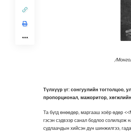
/Монго
Түлхүүр үг: сонгуулийн тогтолцоо, у
пропорционал, мажоритор, хөгжлийн
Та бүгд өнөөдөр, маргааш хоёр өдөр <<
гэсэн сэдвээр санал бодлоо солилцож на
судлаачдын хийсэн дүн шинжилгээ, гад