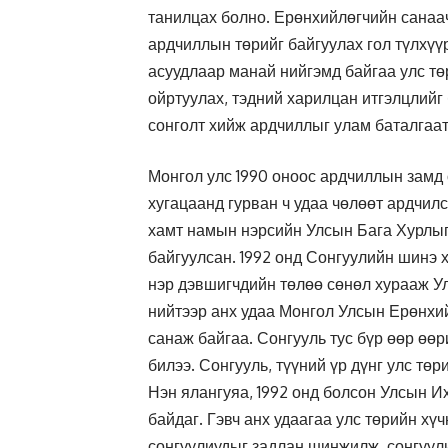
танилцах болно. Ерөнхийлөгчийн санаач
ардчиллын төрийг байгуулах гол түлхүүр
асуудлаар манай нийгэмд байгаа улс тө
ойртуулах, тэдний харилцан итгэлцлийг
сонголт хийж ардчиллыг улам баталгаат
Монгол улс 1990 оноос ардчиллын замд
хугацаанд гурван ч удаа чөлөөт ардчил
хамт намын нэрсийн Улсын Бага Хурлы
байгуулсан. 1992 онд Сонгуулийн шинэ 
нэр дэвшигчдийн төлөө сөнөл хурааж Ул
нийтээр анх удаа Монгол Улсын Ерөнхий
санаж байгаа. Сонгууль тус бүр өөр өөр
билээ. Сонгууль, түүний үр дүнг улс төр
Нэн ялангуяа, 1992 онд болсон Улсын И
байдаг. Гэвч анх удаагаа улс төрийн хү
сонгуулиудыг задлан шинжилж, сонгуули