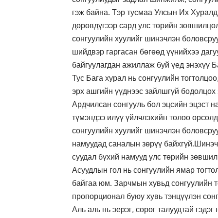
гэж байна. Тэр тусмаа Улсын Их Хурал
дөрөвдүгээр сард улс төрийн зөвшилцө
сонгуулийн хуулийг шинэчлэн боловсру
шийдвэр гаргасан бөгөөд үүнийхээ даг
байгуулагдан ажиллаж буй үед энэхүү Б
Тус Бага хурал нь сонгуулийн тогтолцоо
эрх ашгийн үүднээс зайлшгүй бодолцох 
Ардчилсан сонгууль бол эцсийн эцэст 
түмэндээ илүү үйлчлэхийн төлөө өрсөл
сонгуулийн хуулийг шинэчлэн боловсруу
намуудад саналын зөрүү байхгүй.Шинэ
суудал бүхий намууд улс төрийн зөвши
Асуудлын гол нь сонгуулийн ямар тогто
байгаа юм. Зарчмын хувьд сонгуулийн 
пропорционал буюу хувь тэнцүүлэн сонг
Аль аль нь эерэг, сөрөг талуудтай гэдэг