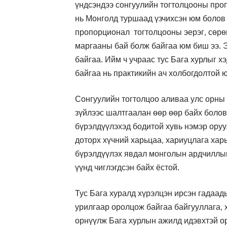
үндсэндээ сонгуулийн тогтолцооны про
нь Монголд туршаад үзчихсэн юм болов
пропорционал тогтолцооны эерэг, сөрөг
маргааны бай болж байгаа юм биш ээ. 
байгаа. Ийм ч учраас тус Бага хурлыг х
байгаа нь практикийн ач холбогдолтой 
Сонгуулийн тогтолцоо аливаа улс орны 
зүйлээс шалтгаалан өөр өөр байх болов
бүрэлдүүлэхэд бодитой хувь нэмэр ору
доторх хүчний харьцаа, хариуцлага хар
бүрэлдүүлэх явдал монголын ардчиллын
үүнд чиглэгдсэн байх ёстой.
Тус Бага хуралд хүрэлцэн ирсэн гадаад
урилгаар оролцож байгаа байгууллага, 
орнүүлж Бага хурлын ажилд идэвхтэй ор