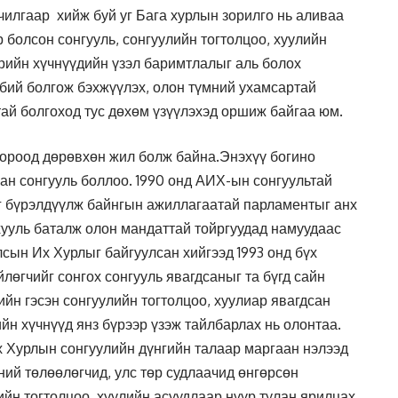
илгаар хийж буй уг Бага хурлын зорилго нь аливаа
 болсон сонгууль, сонгуулийн тогтолцоо, хуулийн
рийн хүчнүүдийн үзэл баримтлалыг аль болох
 бий болгож бэхжүүлэх, олон түмний ухамсартай
ай болгоход тус дөхөм үзүүлэхэд оршиж байгаа юм.
 ороод дөрөвхөн жил болж байна.Энэхүү богино
сан сонгууль боллоо. 1990 онд АИХ-ын сонгуультай
г бүрэлдүүлж байнгын ажиллагаатай парламентыг анх
хууль баталж олон мандаттай тойргуудад намуудаас
сын Их Хурлыг байгуулсан хийгээд 1993 онд бүх
лөгчийг сонгох сонгууль явагдсаныг та бүгд сайн
ийн гэсэн сонгуулийн тогтолцоо, хуулиар явагдсан
ийн хүчнүүд янз бүрээр үзэж тайлбарлах нь олонтаа.
х Хурлын сонгуулийн дүнгийн талаар маргаан нэлээд
чний төлөөлөгчид, улс төр судлаачид өнгөрсөн
йн тогтолцоо, хуулийн асуудлаар нүүр тулан ярилцах