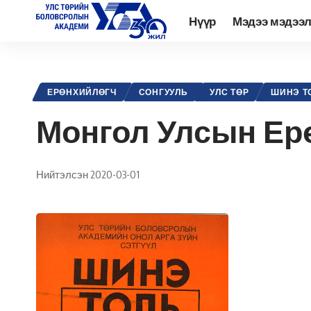
Нүүр
Мэдээ мэдээ
Academy.edu.mn
>
Нийтлэл
>
Улс төр
>
Ерөнхийлөгч
>
Монгол У
ЕРӨНХИЙЛӨГЧ
СОНГУУЛЬ
УЛС ТӨР
ШИНЭ Т
Монгол Улсын Ер
Нийтэлсэн 2020-03-01