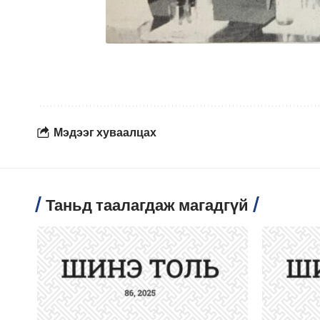
Мэдээг хуваалцах
Таньд таалагдаж магадгүй