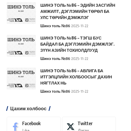
ШИНЭ ТОЛЬ №86 – ЭДИЙН ЗАСГИЙН
АМЖИЛТ, ДЭГЛЭМИЙН ТӨРӨЛ БА
УЛС ТӨРИЙН ДЭМЖЛЭГ
Шинэ толь №86
2025-11-22
ШИНЭ ТОЛЬ №86 – ТЭГШ БУС
БАЙДАЛ БА ДЭГЛЭМИЙН ДЭМЖЛЭГ.
ЗҮҮН АЗИЙН ТОХИОЛДЛУУД
Шинэ толь №86
2025-11-22
ШИНЭ ТОЛЬ №86 – АВЛИГА БА
ИТГЭЛЦЛИЙН ХОЛБООСЫГ ДАХИН
НЯГТЛАХ НЬ
Шинэ толь №86
2025-11-22
Цахим холбоос
Facebook
Twitter
Like
Дагах