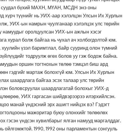
д суудал бүхий МАХН, МҮАН, МСДН энэ оны
лд хүрч түүнийг нь УИХ-аар хэлэлцэн Улсын Их Хурлын
улж, УИХ-ын намрын чуулганаар хэлэлцэх улс төрийн
уу намуудыг оролцуулсан УИХ-ын ажлын хэсэг
ага хурал болж байгаа нь чухал ач холбогдолтой юм.
, хуулийн үзэл баримтлал, байр сууринд олон түмний
зүйлүүдийг тодруулж өгөх болов уу гэж бодож байна.
намуудын оршин тогтнохын төлөө тэмцэл биш ард
дөөн гэдгийг мартаж болохгүй юм. Улсын Их Хурлын
лах шаардлага байгаа эсэх талаар улс төрийн
члэн боловсруулах шаардлагатай болохыг УИХ-д
лцлөөрөө, УИХ гаргасан шийдвэрээрээ илэрхийлсэн.
лцоо манай үндэсний эрх ашигт нийцэх вэ? Гэдэгт
тогтолцооны мажоритар буюу олонхийг төлөөлөх
ох гэсэн үндсэн хувилбарыг ялган намууд маргалддаг.
 нь ойлгомжтой. 1990, 1992 оны парламентын сонгууль