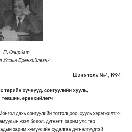
П. Очирбат
л Улсын Ерөнхийлөгч/
Шинэ толь №4, 1994
лс төрийн хүчнүүд, сонгуулийн хууль,
 төвшин, ерөнхийлөгч
Монгол дахь сонгуулийн тогтолцооо, хууль хэрэгжилт>>
муудын үзэл бодол, дүгнэлт, зарим улс төр
аадын зарим хүмүүсийн судалгаа дүгнэлтүүдтэй