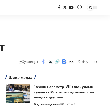
т
5 min унших
Хуваалцах
Шинэ мэдээ
“Азийн Барометр-VII” Олон улсын
судалгаа Монгол улсад амжилттай
явагдаж дууслаа
Мэдээ мэдээлэл
2025-11-24