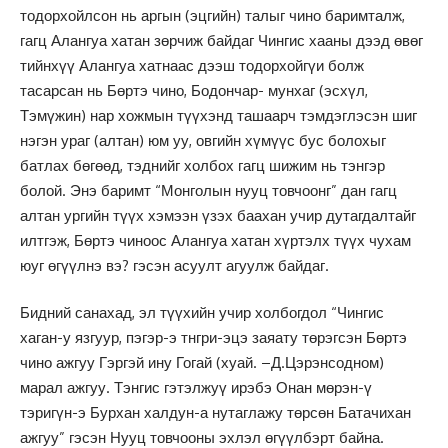
тодорхойлсон нь аргын (эцгийн) талыг чино баримталж,
гагц Алангуа хатан зөрчиж байдаг Чингис хааны дээд өвөг
тийнхүү Алангуа хатнаас дээш тодорхойгүи болж
тасарсан нь Бөртэ чино, Бодончар- мунхаг (эсхүл,
Тэмүжин) нар хожмын түүхэнд ташаарч тэмдэглэсэн шиг
нэгэн ураг (алтан) юм уу, овгийн хүмүүс бус болохыг
батлах бөгөөд, тэднийг холбох гагц шижим нь тэнгэр
болой. Энэ баримт “Монголын нууц товчоонг” дан гагц
алтан ургийн түүх хэмээн үзэх баахан учир дутагдалтайг
илтгэж, Бөртэ чиноос Алангуа хатан хүртэлх түүх чухам
юуг өгүүлнэ вэ? гэсэн асуулт агуулж байдаг.
Бидний санахад, эл түүхийн учир холбогдол “Чингис
хаган-у язгуур, пэгэр-э тнгри-эцэ заяату төрэгсэн Бөртэ
чино ажгуу Гэргэй ину Гогай (хуай. –Д.Цэрэнсодном)
марал ажгуу. Тэнгис гэтэлжуү ирэбэ Онан мөрэн-ү
тэригүн-э Бурхан халдун-а нутаглажу төрсөн Батачихан
ажгуу” гэсэн Нууц товчооны эхлэл өгүүлбэрт байна.