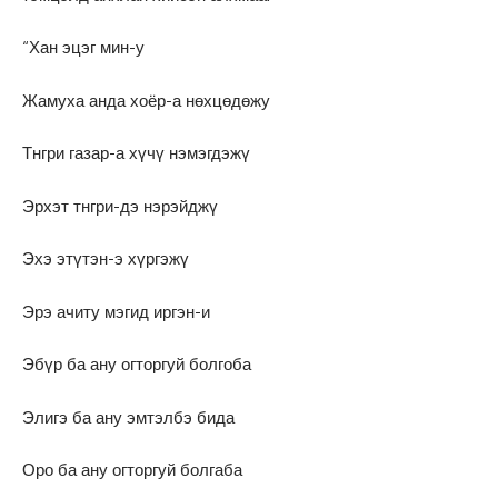
“Хан эцэг мин-у
Жамуха анда хоёр-а нөхцөдөжу
Тнгри газар-а хүчү нэмэгдэжү
Эрхэт тнгри-дэ нэрэйджү
Эхэ этүтэн-э хүргэжү
Эрэ ачиту мэгид иргэн-и
Эбүр ба ану огторгуй болгоба
Элигэ ба ану эмтэлбэ бида
Оро ба ану огторгуй болгаба