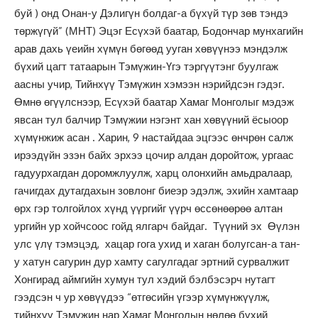
буй ) онд Онан-у Дэлигүн болдаг-а бүхүй түр зөв тэндэ
төржүгүй” (МНТ) Эцэг Есүхэй баатар, Бодончар мунхагийн
арав дахь үеийн хүмүн бөгөөд ууган хөвүүнээ мэндэлж
бүхий цагт татаарын Тэмүжин-Үгэ тэргүүтэнг буулгаж
аасны учир, Тийнхүү Тэмүжин хэмээн нэрийдсэн гэдэг.
Өмнө өгүүлснээр, Есүхэй баатар Хамаг Монголыг мэдэж
явсан тул балчир Тэмүжии нэгэнт хан хөвүүний ёсыоор
хүмүнжиж асан . Харин, 9 настайдаа эцгээс өнчрөн салж
ирээдүйн эзэн байх эрхээ цочир алдан доройтож, ургаас
гадуурхагдан доромжлуулж, харц олонхийн амьдралаар,
гачигдах дутагдахын зовлонг биеэр эдэлж, эхийн хамтаар
өрх гэр толгойлох хүнд үүргийг үүрч өссөнөөрөө алтан
ургийн ур хойчсоос гойд ялгарч байдаг. Түүний эх Өүлэн
улс үлү тэмэцэд, хацар гога ухид и хаган болугсан-а тан-
у хатун сагурин дур хамту сагулгадаг эртний сурвалжит
Хонгирад аймгийн хумун тул хэдий бэлбэсэрч нутагт
гээдсэн ч ур хөвүүдээ “өтгөсийн үгээр хүмүнжүүлж,
тийнхүү Тэмүжин нар Хамаг Монголын нөлөө бүхий