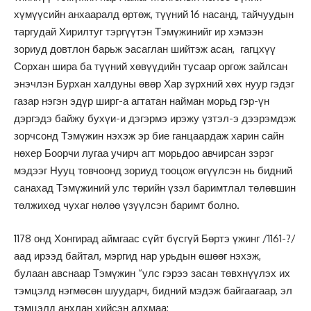
хүмүүсийн анхааралд өртөж, түүний 16 насанд, тайчуудын
таргудай Хирилтуг тэргүүтэн Тэмүжинийг ир хэмээн
зориуд довтлон барьж эасаглан шийтэж асан, гагцхүү
Сорхан шира ба түүний хөвүүдийн тусаар оргож зайлсан
энэчлэн Бурхан халдуны өвөр Хар зүрхний хөх нуур гэдэг
газар нэгэн эдүр ширг-а агтатан найман морьд гэр-үн
дэргэдэ байжу бухүи-и дэгэрмэ ирэжу үзтэл-э дээрэмдэж
зорчсонд Тэмүжин нэхэж эр бие ганцаардаж харин сайн
нөхер Боорчи лугаа учирч агт морьдоо авчирсан зэрэг
мэдээг Нууц товчоонд зориуд тооцож өгүүлсэн нь бидний
санахад Тэмүжиний улс төрийн үзэл баримтлал төлөвшин
төлжихөд чухаг нөлөө үзүүлсэн баримт болно.
1178 онд Хонгирад аймгаас сүйт бүсгүй Бөртэ үжинг /1161-?/
аад ирээд байтал, мэргид нар урьдын өшөөг нэхэж,
булаан авснаар Тэмүжин “улс гэрээ засан төвхнүүлэх их
тэмцэлд нэгмөсөн шуударч, бидний мэдэж байгаагаар, эл
тэмцэлд анхлан хийсэн алхмаа: