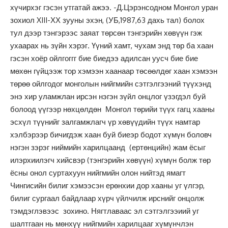
хүчирхэг гэсэн утгатай ажээ. -Д.Цэрэнсодном Монгол уран
зохиол XIII-ХХ зууны эхэн, (УБ,1987,63 дахь тал) болох
тул дээр тэнгэрээс заяат төрсөн тэнгэрийн хөвүүн гэж
ухаарах нь зүйн хэрэг. Үүний хамт, чухам энд төр ба хаан
гэсэн хоёр ойлгоггг бие биедээ адилсан уусч бие бие
мөхөн гүйцээж тор хэмээн хаанаар төсөөлдөг хаан хэмээн
төрөө ойлгодог монголын нийгмийн сэтгэлгээний түүхэнд
энэ хир уламжлан ирсэн нэгэн зүйл онцлог үзэгдэл буй
болоод үүгээр нөхцөлдөн Монгол төрийи түүх гагц хааны
эсхүл түүнийг залгамжлагч үр хөвүүдийн түүх намтар
хэлбэрээр бичигдэж хаан буй биеэр бодот хүмүн боловч
нэгэн зэрэг ниймийн харилцаанд (ертөнцийн) жам ёсыг
илэрхиилэгч хийсвэр (тэнгэрийн хөвүүн) хүмүн болж төр
ёсны онол суртахуун нийгмийн олон нийтэд ямагт
Чингисийн билиг хэмээсэн ерөнхии дор хааны уг үлгэр,
билиг сургаал байдлаар хүрч үйлчилж ирснийг онцолж
тэмдэглэвээс зохино. Нягтлаваас эл сэтгэлгээиий уг
шалтгаан нь мөнхүү нийгмийн харилцааг хүмүнчлэн