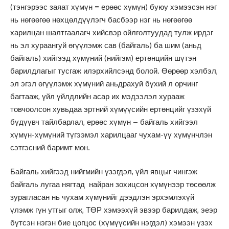
(тэнгэрээс заяат хүмүн = ерөөс хүмүн) буюу хэмээсэн нэг
нь нөгөөгөө нөхцөлдүүлэгч басбээр нэг нь нөгөөгөө
харилцан шалтгаалагч хийсвэр ойлголтуудад тулж ирдэг
нь эл хураангуй өгүүлэмж сав (байгаль) ба шим (аньд
байгаль) хийгээд хүмүний (нийгэм) ертөнцийн шүтэн
барилдлагыг тусгаж илэрхийлсэнд болой. Өөрөөр хэлбэл,
эл эгэл өгүүлэмж хүмүний аньдрахуй бүхий л орчинг
багтааж, үйл үйлдлийн асар их мэдээлэл хурааж
товчоолсон хувьдаа эртний хүмүүсийн ертөнцийг үзэхүй
бүдүүвч тайлбарлал, ерөөс хүмүн – байгаль хийгээл
хүмүн-хүмүний түгээмэл харилцааг чухам-үү хүмүнчлэн
сэтгэсний баримт мөн.
Байгаль хийгээд нийгмийн үзэгдэл, үйл явцыг чингэж
байгаль лугаа нягтад найран зохицсон хүмүнээр төсөөлж
зурагласан нь чухам хүмүнийг дээдлэн эрхэмлэхүй
үлэмж гүн утгыг олж, ТӨР хэмээхүй эвээр барилдаж, эеэр
бүтсэн нэгэн бие цогцос (хүмүүсийн нэгдэл) хэмээн үзэх