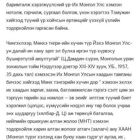
баримталж хэрэгжүүлсний үр-Их Монгол Улс хэмээн
нотолж, гэрчилж, сургаал болгож, үнэн хэрэгтээ Тэмүжин
хийгээд түүний үр хойчсын ертөнцийг үзэхүй үзлийн
тодорхойлон гаргасан байна.
Чингэхлээр, Мөнхэ тнгри-ийн хүчин түр Йэхэ Монгол Улс-
ун далай-ин хану эрлг эл булха иргэн түр хүрвэсу
бүширэтүгэй аюултугай” (Ц.Дамдин-сүрэн, Монголын уран
зохиолын тойм Нэгдүгээр дэвтэр ХIII-ХIV зуун, УБ.. 1957,
35 дахь тал) хэмээсэн Их Монгол Улсын хаадын тамганы
бичээс хийгээд Мөнх тэнгэрийн хүчин дор ” хэмээн эхлэх
их хаадын зарлиг, захиа, батламжилсан гэрэгэ сэлт цөм эн
тэргүүн төрийн эш номлол – эв эеийг илтгэж түүний биет
хэрэгжил (цогцос, хүмүүсийн нэгдэл ину төр болох учраа
энх шударгуу (хялбар-Д. Ц) аж төрөхүй баталгаа,
нийгмийн оршихуин алтан жолоо (МНТ) хэмээн
тодорхойлж харин алтан жолоог атгагч (залагч) ану ХААН
(Монгол түрэг хэлэнд хан буюу хаан гэдэг үг аугаа, их ,