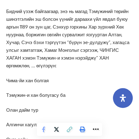
Бидний үзэж байгаагаар, энэ нь магад Тэмүжиний төрийн
шинэтгэлийн эш болсон үүнийг дараахи үйл явдал буюу
аргын 1189 он зун цаг, Сэнхүр горхины Хар зүрхний Хөх
нуурнаа, боржигин овгийн сурвалжит язгууртан Алтан,
Хучар, Сэчэ бэхи тэргүүтэн “бүрүн эе-дүлдүжү”, хагацса
улсыг хамтатгаж, Хамаг Монголыг сэргээж, ЧИНГИС
ХАГАН хэмэн Тэмүжин-и хэмэн нэрэйджү” ХАН
өргөмжлөн, … өгүлэрүн:
Чима-йи хан болгая
Тэмүжин-и хан болугасу ба
Олан дайм тур
Алгинчи хагулжу