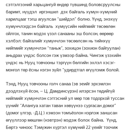
сэтгэлгээний харьцангуй өндөр түвшинд боловсруулсны
баримт, нүүдэл иргэншил дэх байгаль хүмүн-хүмүний
харилцааг тэгш агуулсан “шийдэл” болно. Үүнд, энэхүү
хүмүнчлэгдсэн байгаль хүмүүсийн нийгмийг төсөөлөн
ойлгох, танин мэдэх үзэл санааны эш болсон, өөрөөр
хэлбэл: байгалийг хүмүнчлэн төсөөлсөн нь тийнхүү
нийгмийг хүмүнчлэн “таньж”, зохицон (зохион байгуулан)
аньдрах үндэс болсон гэж үзмээр байна. Чингэж үзэхийн
үндэс нь Нууц товчооны тэргүүн бөлгийн эхлэл хэсэг-
монгол төр ёсны нэгэн зүйл “удирдтгал өгүүлэмж болой.
Тэнд, Нууц товчооны голч санаа (эв эеийг эрхэмлэн
дээдлэхүй ёсон, – Ц. Дамдинсүрэн) илэрсэн төдийгүй
нийгмийг хүмүнчлэн сэтгэсний ул мөр тов тодорхой туссан
үүнийг “Алангуа хатан таван хөвүүнээ сургасан домог”
(домог үлгэр, -Д.Ц ) хэмээн томъёолон нэрлэж заншсан
өгүүллээр мөшгөн (нэвтрэн) мэдэж болох байна. Үүнд,
Бөртэ чиноос Тэмүжин хүртэл хүмүний 22 үеийг тоочиж