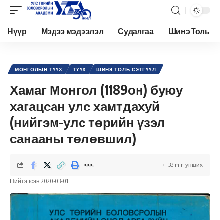
Нүүр
Мэдээ мэдээлэл
Судалгаа
Шинэ Толь
Academy.edu.mn
>
Нийтлэл
>
Түүх
>
Монголын түүх
>
Хамаг Монгол (1189он) буюу хагацсан улс хамтдахуй (нийгэм-улс төрийн үзэл санааны төлөвшил)
МОНГОЛЫН ТҮҮХ
ТҮҮХ
ШИНЭ ТОЛЬ СЭТГҮҮЛ
Хамаг Монгол (1189он) буюу
хагацсан улс хамтдахуй
(нийгэм-улс төрийн үзэл
санааны төлөвшил)
33 min унших
Нийтэлсэн 2020-03-01