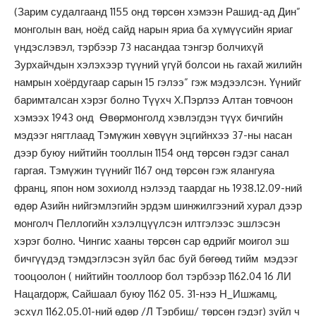
(Зарим судалгаанд 1155 онд төрсөн хэмээн Рашид-ад Дин”
монголын ван, ноёд сайд нарын яриа ба хүмүүсийн яриаг
үндэслэвэл, тэрбээр 73 насандаа тэнгэр болчихүй
Зурхайчдын хэлэхээр түүний үгүй болсои нь гахай жилийн
намрын хоёрдугаар сарын 15 гэлээ” гэж мэдээлсэн. Үүнийг
баримталсан хэрэг болно Түүхч X.Пэрлээ Алтан товчоон
хэмээх 1943 онд Өвөрмонголд хэвлэгдэн түүх бичгийн
мэдээг нягтлаад Тэмүжин хөвүүн эцгийнхээ 37-ны насан
дээр буюу нийтийн тооллын 1154 онд төрсөн гэдэг санал
гаргая. Тэмүжин түүнийг 1167 онд төрсөн гэж ялангуяа
франц, япон ном зохиолд нэлээд таардаг нь 1938.12.09-ний
өдөр Азийн нийгэмлэгийн эрдэм шинжилгээний хурал дээр
монголч Пеллогийн хэлэлцүүлсэн илтгэлээс эшлэсэн
хэрэг болно. Чингис хааны төрсөн сар өдрийг моигол эш
бичгүүдэд тэмдэглэсэн зүйл бас буй бөгөөд тийм мэдээг
тооцоолон ( нийтийн тооллоор бол тэрбээр 1162.04 16 ЛИ
Нацагдорж, Сайшаал буюу 1162 05. 31-нээ Н_Ишжамц,
эсхүл 1162.05.01-ний өдөр /Л Тэрбиш/ төрсөн гэдэг) зүйл ч