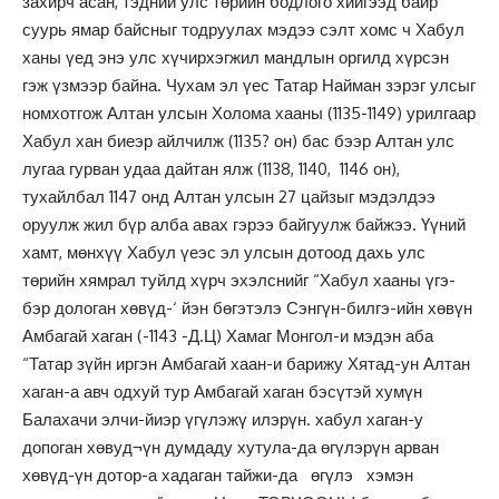
захирч асан, тэдний улс төрийн бодлого хийгээд байр
суурь ямар байсныг тодруулах мэдээ сэлт хомс ч Хабул
ханы үед энэ улс хүчирхэгжил мандлын оргилд хүрсэн
гэж үзмээр байна. Чухам эл үес Татар Найман зэрэг улсыг
номхотгож Алтан улсын Холома хааны (1135-1149) урилгаар
Хабул хан биеэр айлчилж (1135? он) бас бээр Алтан улс
лугаа гурван удаа дайтан ялж (1138, 1140, 1146 он),
тухайлбал 1147 онд Алтан улсын 27 цайзыг мэдэлдээ
оруулж жил бүр алба авах гэрээ байгуулж байжээ. Үүний
хамт, мөнхүү Хабул үеэс эл улсын дотоод дахь улс
төрийн хямрал туйлд хүрч эхэлснийг “Хабул хааны үгэ-
бэр дологан хөвүд-‘ йэн бөгэтэлэ Сэнгүн-билгэ-ийн хөвүн
Амбагай хаган (-1143 -Д.Ц) Хамаг Монгол-и мэдэн аба
“Татар зүйн иргэн Амбагай хаан-и барижу Хятад-ун Алтан
хаган-а авч одхуй тур Амбагай хаган бэсүтэй хумүн
Балахачи элчи-йиэр үгүлэжү илэрүн. хабул хаган-у
допоган хөвуд¬үн думдаду хутула-да өгүлэрүн арван
хөвүд-үн дотор-а хадаган тайжи-да өгүлэ хэмэн