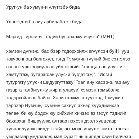
Уруг-ун ба хүмүн-и үлүтгэбэ бида
Үлэгсэд-и ба аиу арбилаба зэ бида
Мэргид иргэи-и тэдүй бусалхажу ичуя-а” (МНТ)
хэмээн дүгнэж, бас бээр тодорхойлж өгүүлсэн буй Нууц
товчоонг эш болгохул, тэнд Тэмүжин түүний бие сэтгэлээ
насан турш зориулсан үйл хэргийг “хагацагсан улус-и
хамтутгаж, бутарагсан улус-и бүгдэтгэж,”. “Исгэй
тугургату улус-и шидургуттажу’ “хал ану хасэр-э, гар ану
газар-а талбигулжу жиргагулахуи’ хэмээн томъёолж
тодорхойлсон байна. Харин хожмын түүхэнд Тэмүжин
тэрбээр Нумчин, сумчин сахиул эхнэр хүүхдиинхээ
төлөө би юу бодож юу хийхийг хичээх вэ гэхүл тэднийг
бахархан бишрүүлж, алтаар нэхсэн дээл хувцсаар
хувцаслуулж шилдэг сайн агт морь унуулж, амтат тансаг
умдаагаар умдлаалж, мал сүрэгт нь шилдэг сайн билчээр