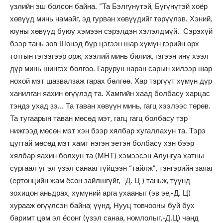
үзлийн эш болсон байна. “Та Бэлгүнүтэй, Бүгүнүтэй хоёр
хөвүүд минь намайг, эд гурван хөвүүдийг төрүүлэв. Хэний,
юуны хөвүүд буюу хэмээн сэрэлдэн хэлэлдмүй. Сэрэхүй
бээр тань зөв Шөнэд бүр цэгээн шар хүмүн гэрийн өрх
тотгын гэгээгээр орж, хээлий минь билиж, гэгээн инү хээл
дүр минь шингэх бөлгөө. Гарурун наран сарын хилээр шар
нохой мэт шазвалзаж гарах бөлгөө. Хар тэргүүт хүмүн дүр
ханилган яахин өгүүлэд та. Хамгийн хаад болбасу харцас
тэндэ ухад зэ… Та таван хөвүүн минь, гагц хээлээс төрөв.
Та тугаарын таван мөсөд мэт, гагц гагц болбасу тэр
нижгээд мөсөн мэт хэн бээр хялбар хугаллахун та. Тэрэ
цугтай мөсөд мэт хамт нэгэн эетэн болбасу хэн бээр
хялбар яахин болхун та (МНТ) хэмээсэн Алунгуа хатны
сургаал үг эл үзэл санааг гүйцээн “тайлж”, тэнгэрийн заяаг
(ертөнцийн жам ёсон зайлшгүйг, -Д. Ц ) таньж, түүнд
зохицон аньдрах, хүмүний арга ухааныг (эв эе,-Д. Ц)
хурааж өгүүлсэн байна; үүнд, Нууц товчооны буй бух
баримт цөм эл ёсонг (үзэл санаа, номлолыг,-Д.Ц) чанд