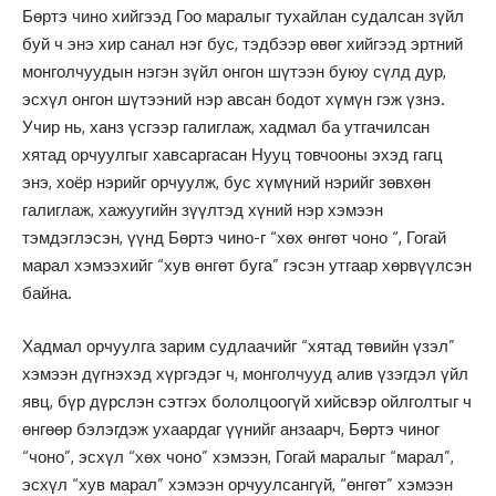
Бөртэ чино хийгээд Гоо маралыг тухайлан судалсан зүйл
буй ч энэ хир санал нэг бус, тэдбээр өвөг хийгээд эртний
монголчуудын нэгэн зүйл онгон шүтээн буюу сүлд дур,
эсхүл онгон шүтээний нэр авсан бодот хүмүн гэж үзнэ.
Учир нь, ханз үсгээр галиглаж, хадмал ба утгачилсан
хятад орчуулгыг хавсаргасан Нууц товчооны эхэд гагц
энэ, хоёр нэрийг орчуулж, бус хүмүний нэрийг зөвхөн
галиглаж, хажуугийн зүүлтэд хүний нэр хэмээн
тэмдэглэсэн, үүнд Бөртэ чино-г “хөх өнгөт чоно “, Гогай
марал хэмээхийг “хув өнгөт буга” гэсэн утгаар хөрвүүлсэн
байна.
Хадмал орчуулга зарим судлаачийг “хятад төвийн үзэл”
хэмээн дүгнэхэд хүргэдэг ч, монголчууд алив үзэгдэл үйл
явц, бүр дүрслэн сэтгэх бололцоогүй хийсвэр ойлголтыг ч
өнгөөр бэлэгдэж ухаардаг үүнийг анзаарч, Бөртэ чиног
“чоно”, эсхүл “хөх чоно” хэмээн, Гогай маралыг “марал”,
эсхүл “хув марал” хэмээн орчуулсангүй, “өнгөт” хэмээн