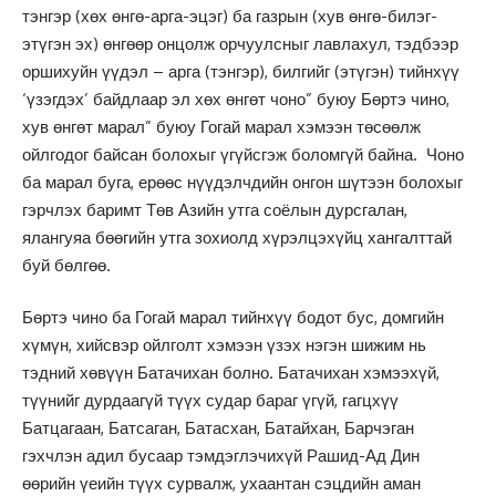
тэнгэр (хөх өнгө-арга-эцэг) ба газрын (хув өнгө-билэг-
этүгэн эх) өнгөөр онцолж орчуулсныг лавлахул, тэдбээр
оршихуйн үүдэл – арга (тэнгэр), билгийг (этүгэн) тийнхүү
‘үзэгдэх’ байдлаар эл хөх өнгөт чоно” буюу Бөртэ чино,
хув өнгөт марал” буюу Гогай марал хэмээн төсөөлж
ойлгодог байсан болохыг үгүйсгэж боломгүй байна. Чоно
ба марал буга, ерөөс нүүдэлчдийн онгон шүтээн болохыг
гэрчлэх баримт Төв Азийн утга соёлын дурсгалан,
ялангуяа бөөгийн утга зохиолд хүрэлцэхүйц хангалттай
буй бөлгөө.
Бөртэ чино ба Гогай марал тийнхүү бодот бус, домгийн
хүмүн, хийсвэр ойлголт хэмээн үзэх нэгэн шижим нь
тэдний хөвүүн Батачихан болно. Батачихан хэмээхүй,
түүнийг дурдаагүй түүх судар бараг үгүй, гагцхүү
Батцагаан, Батсаган, Батасхан, Батайхан, Барчэган
гэхчлэн адил бусаар тэмдэглэчихүй Рашид-Ад Дин
өөрийн үеийн түүх сурвалж, ухаантан сэцдийн аман