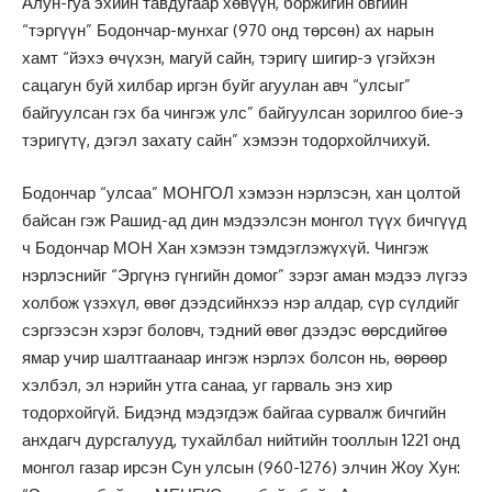
Алун-гуа эхийн тавдугаар хөвүүн, боржигин овгийн
“тэргүүн” Бодончар-мунхаг (970 онд төрсөн) ах нарын
хамт “йэхэ өчүхэн, магуй сайн, тэригү шигир-э үгэйхэн
сацагун буй хилбар иргэн буйг агуулан авч “улсыг”
байгуулсан гэх ба чингэж улс” байгуулсан зорилгоо бие-э
тэригүтү, дэгэл захату сайн” хэмээн тодорхойлчихуй.
Бодончар “улсаа” МОНГОЛ хэмээн нэрлэсэн, хан цолтой
байсан гэж Рашид-ад дин мэдээлсэн монгол түүх бичгүүд
ч Бодончар МОН Хан хэмээн тэмдэглэжүхүй. Чингэж
нэрлэснийг “Эргүнэ гүнгийн домог” зэрэг аман мэдээ лүгээ
холбож үзэхүл, өвөг дээдсийнхээ нэр алдар, сүр сүлдийг
сэргээсэн хэрэг боловч, тэдний өвөг дээдэс өөрсдийгөө
ямар учир шалтгаанаар ингэж нэрлэх болсон нь, өөрөөр
хэлбэл, эл нэрийн утга санаа, уг гарваль энэ хир
тодорхойгүй. Бидэнд мэдэгдэж байгаа сурвалж бичгийн
анхдагч дурсгалууд, тухайлбал нийтийн тооллын 1221 онд
монгол газар ирсэн Сун улсын (960-1276) элчин Жоу Хун: