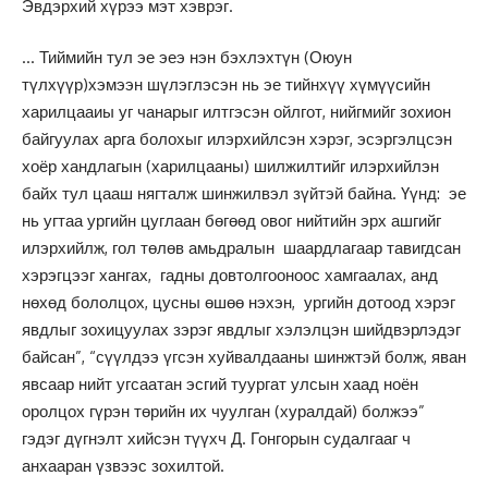
Эвдэрхий хүрээ мэт хэврэг.
… Тиймийн тул эе эеэ нэн бэхлэхтүн (Оюун
түлхүүр)хэмээн шүлэглэсэн нь эе тийнхүү хүмүүсийн
харилцааиы уг чанарыг илтгэсэн ойлгот, нийгмийг зохион
байгуулах арга болохыг илэрхийлсэн хэрэг, эсэргэлцсэн
хоёр хандлагын (харилцааны) шилжилтийг илэрхийлэн
байх тул цааш нягталж шинжилвэл зүйтэй байна. Үүнд: эе
нь угтаа ургийн цуглаан бөгөөд овог нийтийн эрх ашгийг
илэрхийлж, гол төлөв амьдралын шаардлагаар тавигдсан
хэрэгцээг хангах, гадны довтолгооноос хамгаалах, анд
нөхөд бололцох, цусны өшөө нэхэн, ургийн дотоод хэрэг
явдлыг зохицуулах зэрэг явдлыг хэлэлцэн шийдвэрлэдэг
байсан”, “сүүлдээ үгсэн хуйвалдааны шинжтэй болж, яван
явсаар нийт угсаатан эсгий туургат улсын хаад ноён
оролцох гүрэн төрийн их чуулган (хуралдай) болжээ”
гэдэг дүгнэлт хийсэн түүхч Д. Гонгорын судалгааг ч
анхааран үзвээс зохилтой.