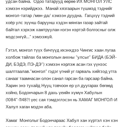
удсан байна. Одоо татарууд өөрөө ИХ МОНГОЛ УЛС
хэмээн нэрийджээ. Манай хязгаарын түшмэд тэднийг
монгол-татар /мөн-да/ хэмээн дуудна. Гагцхүү тэдний
хоёр улс зүүнш баруунш хэдэн мянган газар зайтай
байтал хэрхэж хамтруулан нэгэн нэртэй болгосныг олж
мэдсэнгүй…” хэмээжүй.
Гэтэл, монгол түүх бичгүүд ихэнхдээ Чингис хаан лугаа
холбож тайлах ба монголын анхны “улсыг” БИДА (БЭЙ-
ДИ, БЭДЭ, ПЭ-ДЭ”) хэмээн нэрлэж асан гэх үүнээс
шалтгаалав.”монгол” гэдэг үгний уг гарваль хийгээд утга
санааг таамнасан олон санал гарсан ба гарсаар байна.
Харин энэ тухайд Нууц товчоон ер үл дуугарах бөгөөд
хойно, Бодончарын 8 дахь үеийн хүмүн Хабулын
(1084”-1148?! үес сая тэмдэглэсэн нь ХАМАГ МОНГОЛ-И
Халул хаган мэдэн аба.
Хамаг Монголыг Бодончараас Хабул хан хүртэл хэн хэн