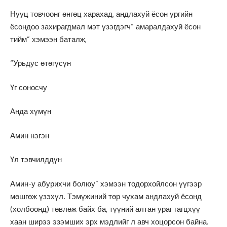
Нууц товчоонг өнгөц харахад, андлахуй ёсон ургийн
ёсондоо захирагдмал мэт үзэгдэгч” амаралдахуй ёсон
тийм” хэмээн баталж,
“Урьдус өтөгүсүн
Үг соносчу
Анда хүмүн
Амин нэгэн
Үл тэвчилддүн
Амин-у абурихчи болюу” хэмээн тодорхойлсон үүгээр
мөшгөж үзэхүл. Тэмүжиний төр чухам андлахуй ёсонд
(холбоонд) төвлөж байх ба, түүний алтан ураг гагцхүү
хаан ширээ эзэмших эрх мэдлийг л авч хоцорсон байна.