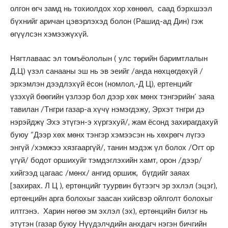
олгон өгч замд нь тохиолдох хор хөнөөл, саад бэрхшээл
бүхнийг аричан цэвэрлэхэд болон (Рашид-ад Дин) гэж
өгүүлсэн хэмээжүхүй.
Нягтлаваас эл томъёололын ( улс төрийн баримтлалын
Д.Ц) үзэл санааны эш нь эв эеийг /анда нөхцөгдөхүй /
эрхэмлэн дээдлэхүй ёсон (номлол,-Д Ц), ертенцийг
үзэхүй бөөгийн үзлээр бол дээр хөх мөнх тэнгэрийн’ заяа
тавилан /Тнгри газар-а хүчү нэмэгдэжу, Эрхэт тнгри дэ
нэрэйджү Эхэ этүгэн-э хүргэхуй/, жам ёсонд захирагдахуй
буюу “Дээр хөх мөнх тэнгэр хэмээсэн нь хөхрөгч лүгээ
энгүй /хэмжээ хязгааргүй/, танин мэдэж үл болох /Огт ор
үгүй/ бодот оршихуйг тэмдэглэхийн хамт, орон /дээр/
хийгээд цагаас /мөнх/ ангид оршиж, бүгдийг заяах
[захирах. Л Ц ), ертөнцийг туурвин бүтээгч эр эхлэл (эцэг),
ертөнцийн арга болохыг заасан хийсвэр ойлголт болохыг
илтгэнэ. Харин нөгөө эм эхлэл (эх), ертөнцийн билэг нь
этүтэн (газар буюу Нүүдэлчдийн анхдагч нэгэн бичгийн