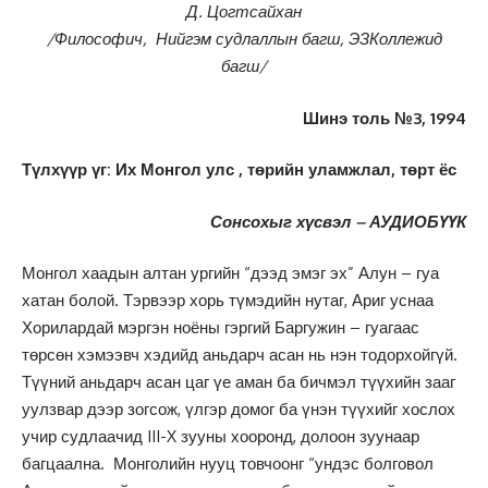
Д. Цогтсайхан
/Философич, Нийгэм судлаллын багш, ЭЗКоллежид
багш/
Шинэ толь №3, 1994
Түлхүүр үг: Их Монгол улс , төрийн уламжлал, төрт ёс
Сонсохыг хүсвэл – АУДИОБҮҮК
Монгол хаадын алтан ургийн “дээд эмэг эх” Алун – гуа
хатан болой. Тэрвээр хорь түмэдийн нутаг, Ариг уснаа
Хорилардай мэргэн ноёны гэргий Баргужин – гуагаас
төрсөн хэмээвч хэдийд аньдарч асан нь нэн тодорхойгүй.
Түүний аньдарч асан цаг үе аман ба бичмэл түүхийн зааг
уулзвар дээр зогсож, үлгэр домог ба үнэн түүхийг хослох
учир судлаачид III-X зууны хооронд, долоон зуунаар
багцаална. Монголийн нууц товчоонг “ундэс болговол