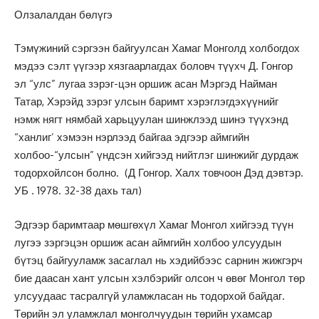
Олзалалдан бөлүгэ
Тэмүжиний сэргээн байгуулсан Хамаг Монголд холбогдох
мэдээ сэлт үүгээр хязгаарлагдах боловч түүхч Д. Гонгор
эл “улс” лугаа зэрэг-цэн оршиж асан Мэргэд Найман
Татар, Хэрэйд зэрэг улсын баримт хэрэглэгдэхүүнийг
нэмж нягт нямбай харьцуулан шинжлээд шинэ түүхэнд
“ханлиг’ хэмээн нэрлээд байгаа эдгээр аймгийн
холбоо-“улсын” үндсэн хийгээд нийтлэг шинжийг дурдаж
тодорхойлсон болно. (Д Гонгор. Халх товчоон Дэд дэвтэр.
УБ . 1978. 32-38 дахь тал)
Эдгээр баримтаар мөшгөхүл Хамаг Монгол хийгээд түүн
лугээ зэргэцэн оршиж асан аймгийн холбоо улсуудын
бүтэц байгууламж засаглал нь хэдийбээс сарнин жижгэрч
бие даасан хант улсын хэлбэрийг олсон ч өвөг Монгол төр
улсуудаас тасралгүй уламжласан нь тодорхой байдаг.
Төрийн эл уламжлал монголчуудын төрийн ухамсар