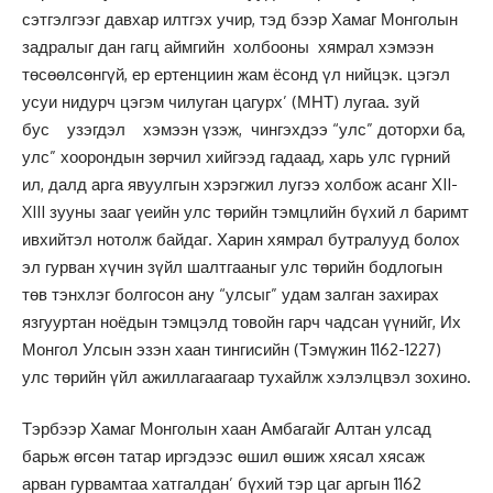
сэтгэлгээг давхар илтгэх учир, тэд бээр Хамаг Монголын
задралыг дан гагц аймгийн холбооны хямрал хэмээн
төсөөлсөнгүй, ер ертенциин жам ёсонд үл нийцэк. цэгэл
усуи нидурч цэгэм чилуган цагурх’ (МНТ) лугаа. зуй
бус узэгдэл хэмээн үзэж, чингэхдээ “улс” доторхи ба,
улс” хоорондын зөрчил хийгээд гадаад, харь улс гүрний
ил, далд арга явуулгын хэрэгжил лугээ холбож асанг ХII-
XIII зууны зааг үеийн улс төрийн тэмцлийн бүхий л баримт
ивхийтэл нотолж байдаг. Харин хямрал бутралууд болох
эл гурван хүчин зүйл шалтгааныг улс төрийн бодлогын
төв тэнхлэг болгосон ану “улсыг” удам залган захирах
язгууртан ноёдын тэмцэлд товойн гарч чадсан үүнийг, Их
Монгол Улсын эзэн хаан тингисийн (Тэмүжин 1162-1227)
улс төрийн үйл ажиллагаагаар тухайлж хэлэлцвэл зохино.
Тэрбээр Хамаг Монголын хаан Амбагайг Алтан улсад
барьж өгсөн татар иргэдээс өшил өшиж хясал хясаж
арван гурвамтаа хатгалдан’ бүхий тэр цаг аргын 1162