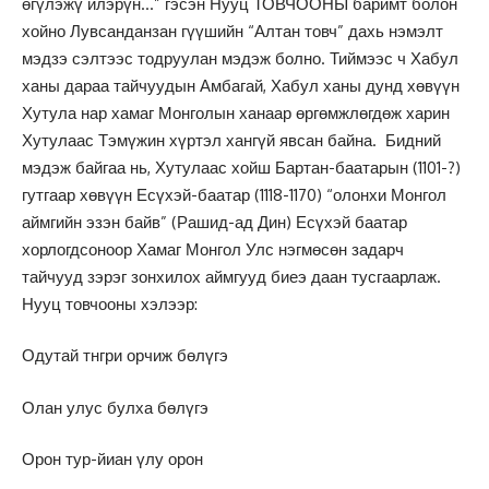
өгүлэжү илэрүн…” гэсэн Нууц ТОВЧООНЫ баримт болон
хойно Лувсанданзан гүүшийн “Алтан товч” дахь нэмэлт
мэдзэ сэлтээс тодруулан мэдэж болно. Тиймээс ч Хабул
ханы дараа тайчуудын Амбагай, Хабул ханы дунд хөвүүн
Хутула нар хамаг Монголын ханаар өргөмжлөгдөж харин
Хутулаас Тэмүжин хүртэл хангүй явсан байна. Бидний
мэдэж байгаа нь, Хутулаас хойш Бартан-баатарын (1101-?)
гутгаар хөвүүн Есүхэй-баатар (1118-1170) “олонхи Монгол
аймгийн эзэн байв” (Рашид-ад Дин) Есүхэй баатар
хорлогдсоноор Хамаг Монгол Улс нэгмөсөн задарч
тайчууд зэрэг зонхилох аймгууд биеэ даан тусгаарлаж.
Нууц товчооны хэлээр:
Одутай тнгри орчиж бөлүгэ
Олан улус булха бөлүгэ
Орон тур-йиан үлу орон