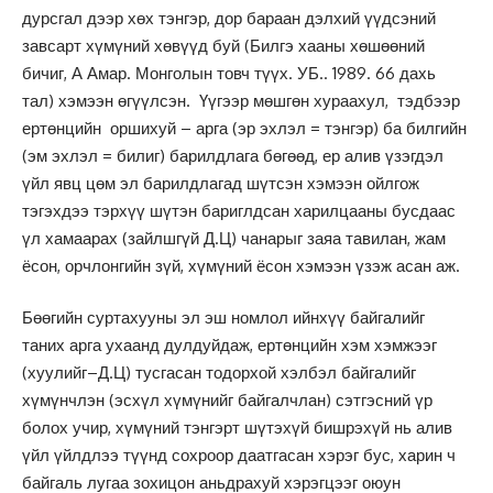
дурсгал дээр хөх тэнгэр, дор бараан дэлхий үүдсэний
завсарт хүмүний хөвүүд буй (Билгэ хааны хөшөөний
бичиг, А Амар. Монголын товч түүх. УБ.. 1989. 66 дахь
тал) хэмээн өгүүлсэн. Үүгээр мөшгөн хураахул, тэдбээр
ертөнцийн оршихуй – арга (эр эхлэл = тэнгэр) ба билгийн
(эм эхлэл = билиг) барилдлага бөгөөд, ер алив үзэгдэл
үйл явц цөм эл барилдлагад шүтсэн хэмээн ойлгож
тэгэхдээ тэрхүү шүтэн бариглдсан харилцааны бусдаас
үл хамаарах (зайлшгүй Д.Ц) чанарыг заяа тавилан, жам
ёсон, орчлонгийн зүй, хүмүний ёсон хэмээн үзэж асан аж.
Бөөгийн суртахууны эл эш номлол ийнхүү байгалийг
таних арга ухаанд дулдуйдаж, ертөнцийн хэм хэмжээг
(хуулийг–Д.Ц) тусгасан тодорхой хэлбэл байгалийг
хүмүнчлэн (эсхүл хүмүнийг байгалчлан) сэтгэсний үр
болох учир, хүмүний тэнгэрт шүтэхүй бишрэхүй нь алив
үйл үйлдлээ түүнд сохроор даатгасан хэрэг бус, харин ч
байгаль лугаа зохицон аньдрахуй хэрэгцээг оюун