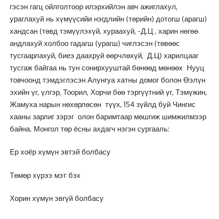
гэсэн гагц ойлголтоор илэрхийлэн авч ажиглахул,
ураглахуй нь хүмүүсийи нэгдлийн (төрийн) дотогш (арагш)
хандсан (төвд тэмүүлэхүй, хураахуй, -Д.Ц , харин нөгөө
андлахуй холбоо гадагш (урагш) чиглэсэн (төвөөс
тусгаарлахуй, биеэ даахруй өөрчлөхүй, Д.Ц) харилцааг
тусгаж байгаа нь тун сонирхууштай бөнөөд мөнөөх Нууц
товчоонд тэмдэглэсэн Алунгуа хатны домог болон Өэлүн
эхийн үг, үлгэр, Тоорил, Хорчи бөө тэргүүтний үг, Тэмүжин,
Жамуха нарын нөхөрлөсөн түүх, 154 зүйлд буй Чингис
хааны зарлиг зэрэг олон баримтаар мөшгиж шимжилмээр
байна. Монгол төр ёсны ахдагч нэгэн сургааль:
Ер хоёр хүмүн эвтэй болбасу
Төмөр хүрээ мэт бэх
Хорин хүмүн эвгүй болбасу