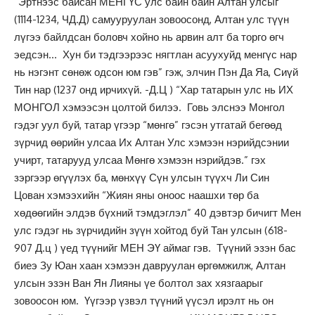
“Эртнээс байсан МЕНГҮС улс байн байн Алтан улсыг
(1114-1234, ЧД.Д) самууруулан зовоосонд, Алтан улс түүн
лүгээ байлдсан боловч хойно нь арвин алт ба торго өгч
эедсэн… Хун би тэдгээрээс нягтлан асуухуйд менгүс нар
нь нэгэнт сөнөж одсон юм гэв” гэж, элчин Пэн Да Яа, Сиүй
Тин нар (1237 онд ирчихүй. -Д.Ц ) “Хар татарын улс нь ИХ
МОНГОЛ хэмээсэн цолтой билээ. Говь элснээ Монгол
гэдэг уул буй, татар үгээр “мөнгө” гэсэн утгатай бегөөд
зүрчид өөрийн улсаа Их Алтан Улс хэмээн нэрийдсэнии
учирт, татарууд улсаа Мөнгө хэмээн нэрийдэв.” гэх
зэргээр өгүүлэх ба, мөнхүү Сүн улсын түүхч Ли Син
Цован хэмээхийн “Жиян яны оноос наашхи төр ба
хөдөөгийн элдэв бүхний тэмдэглэл” 40 дэвтэр бичигт Мен
улс гэдэг нь зүрчидийн зүүн хойтод буй Тан улсын (618-
907 Д.ц ) үед түүнийг МЕН ЭҮ аймаг гэв. Түүний эзэн бас
биеэ Зу Юан хаан хэмээн давруулан өргөмжилж, Алтан
улсын эзэн Ван Ян Лияны үе болтол зах хязгаарыг
зовоосон юм. Үүгээр үзвэл түүний үүсэл ирэлт нь он