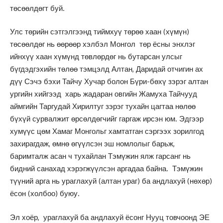
төсөөлдөгт буй.
Улс төрийн сэтгэлгээнд тиймхуү төрөө хаан (хүмүн)
төсөөлдөг нь өөрөөр хэлбэл Монгол төр ёсны энхлэг
ийнхүү хаан хүмүнд төвлөрдөг нь бутарсан улсыг
бүгдэдгэхийн төлөө тэмцэлд Алтан, Даридай отчигин ах
дүү Сэчэ бэхи Тайчу Хучар болон Бүри-бөхү зэрэг алтан
ургийн хийгээд харь жадаран овгийн Жамуха Тайчууд
аймгийн Таргудай Хирилтуг зэрэг тухайн цагтаа нөлөө
бүхүй сурвалжит өрсөлдөгчийг гаргаж ирсэн юм. Эдгээр
хумүүс цөм Хамаг Монгольг хамтатган сэргээх зорилгод
захирагдаж, өмнө өгүүлсэн эш номлолыг барьж,
баримталж асан ч тухайлан Тэмүжин ялж гарсанг нь
бидний санахад хэрэгжүүлсэн аргадаа байна. Тэмүжин
түүний арга нь ураглахуй (алтан ураг) ба андлахуй (нөхөр)
ёсон (холбоо) буюу.
Эл хоёр, ураглахуй ба андлахуй ёсонг Нууц товчоонд ЭЕ