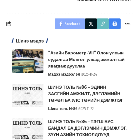
Facebook
Шинэ мэдээ
“Азийн Барометр-VII” Олон улсын
судалгаа Монгол улсад амжилттай
явагдаж дууслаа
Мэдээ мэдээлэл
2025-11-24
ШИНЭ ТОЛЬ №86 – ЭДИЙН
ЗАСГИЙН АМЖИЛТ, ДЭГЛЭМИЙН
ТӨРӨЛ БА УЛС ТӨРИЙН ДЭМЖЛЭГ
Шинэ толь №86
2025-11-22
ШИНЭ ТОЛЬ №86 – ТЭГШ БУС
БАЙДАЛ БА ДЭГЛЭМИЙН ДЭМЖЛЭГ.
ЗҮҮН АЗИЙН ТОХИОЛДЛУУД