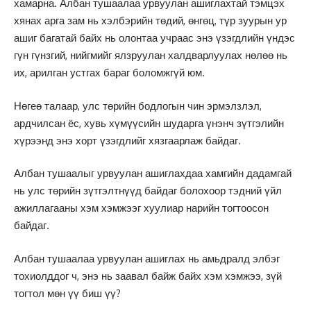
хамарна. Албан тушаалаа урвуулан ашиглахтай тэмцэх
хянах арга зам нь хэлбэрийн төдий, өнгөц, түр зуурын ур
ашиг багатай байх нь олонтаа учраас энэ үзэгдлийн үндэс
гүн гүнзгий, нийгмийг ялзруулан халдварлуулах нөлөө нь
их, арилган устгах бараг боломжгүй юм.
Нөгеө талаар, улс төрийн бодлогын чин эрмэлзлэл,
ардчилсан ёс, хувь хүмүүсийн шударга үнэнч зүтгэлийн
хүрээнд энэ хорт үзэгдлийг хязгаарлаж байдаг.
Албан тушаалыг урвуулан ашиглахдаа хамгийн дадамгай
нь улс төрийн зүтгэлтнүүд байдаг болохоор тэдний үйл
ажиллагааны хэм хэмжээг хуулиар нарийн тогтоосон
байдаг.
Албан тушаалаа урвуулан ашиглах нь амьдралд элбэг
тохиолддог ч, энэ нь заавал байж байх хэм хэмжээ, зүй
тогтол мөн үү биш үү?