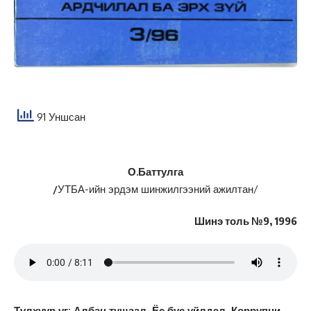
91 Уншсан
О.Баттулга
/
УТБА-ийн эрдэм шинжилгээний ажилтан/
Шинэ толь №9, 1996
Түлхүүр үг: Албан тушаал, Ёс бус үйлдэл, Коррупци,