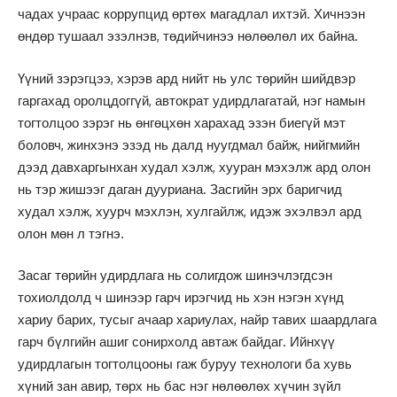
чадах учраас коррупцид өртөх магадлал ихтэй. Хичнээн
өндөр тушаал эзэлнэв, төдийчинээ нөлөөлөл их байна.
Үүний зэрэгцээ, хэрэв ард нийт нь улс төрийн шийдвэр
гаргахад оролцдоггүй, автократ удирдлагатай, нэг намын
тогтолцоо зэрэг нь өнгөцхөн харахад эзэн биегүй мэт
боловч, жинхэнэ эзэд нь далд нуугдмал байж, нийгмийн
дээд давхаргынхан худал хэлж, хууран мэхэлж ард олон
нь тэр жишээг даган дууриана. Засгийн эрх баригчид
худал хэлж, хуурч мэхлэн, хулгайлж, идэж эхэлвэл ард
олон мөн л тэгнэ.
Засаг төрийн удирдлага нь солигдож шинэчлэгдсэн
тохиолдолд ч шинээр гарч ирэгчид нь хэн нэгэн хүнд
хариу барих, тусыг ачаар хариулах, найр тавих шаардлага
гарч бүлгийн ашиг сонирхолд автаж байдаг. Ийнхүү
удирдлагын тогтолцооны гаж буруу технологи ба хувь
хүний зан авир, төрх нь бас нэг нөлөөлөх хүчин зүйл