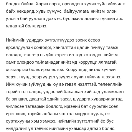
болдог байна. Харин сөрөг, өрсөлдөгч хүчин зүйл үйлчилж
байх нөхцөлд, хувь хүмүүс, байгууллага, нийгэм, олон
улсын байгууллага дахь ес бус ажиллагааны түвшин эрс
ялгаатай болж ирнэ.
Нийгмийн удирдах зүтгэлтнүүдээ зохих ёсоор
өрсөлдүүлэн сонгодог, хангалттай цалин пүнлүү тавьж
олгодог, тэдгээр нь үйл хэргээ ил тод хөтөлдөг, нийгэм
хамт олондоо тайлагнадаг нийгэмд коррупци ялгаатай,
хязгаартай болж ирэх ёстой. Коррупцид автах хүчний
эсрэг, түүнд эсэргүүцэл үзүүлэх хүчин үйлчилж эхэлнэ.
Ийм хүчин зүйлүүд нь юу вэ гэвэл нээлттэй, төлөөллийн
төрийн тогтолцоо, үндэсний бахархал хийгээд уламжлалт
ёс заншил, даацтай эдийн засаг, шударга хуваарилалтад
чиглэсэн татварын бодлого, иргэний бат суурьтай соёл
иргэншил, төрийн албаны ягштал мөрдөх хууль, ёс
суртахууны хэм хэмжээ, нийгмийн зүтгэлтний ёс бус
үйлдэлийг үл тэвчих нийгмийн ухамсар эдгээр болно.