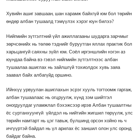
Хувийн ашиг завшаан, шан харамж байхгүй юм бол төрийн
өндөр албан тушаалд тэмүүлэх хэрэг юун билээ?
Нийгмийн зүтгэлтний үйл ажиллагааны шударга зарчмыг
зөрчсөнийх нь төлөө тэднийг буруутган яллах практик бол
харьцангуй саяхны зүйл юм. Соёл иргэншлийн нэгэн аз
юундаа байна вэ гэвэл нийгмийн зүтгэлтнээс албан
тушаалаа ашиглах нь зайлшгүй тохиолдох хувь заяа
заавал байх албагүйд оршино.
Ийнхүү урвуулан ашиглахын эсрэг хууль тогтоомж гаргаж,
албан тушаалаас нь огцруулж, хүнд зэм шийтгэл
оногдуулдаг уламжлал бэхэжсээр ирэв Албан тушаалтны
ёс суртанхуунгүй үйлдэл нь нийтийн жигшил төрүүлж, улс
төрийн намтарт нь цэг тавьж, булшинд орсон хойно нь ч
ичгүүртэй байдал нь үл арилах ёс заншил олон улс оронд
байдаг байна.