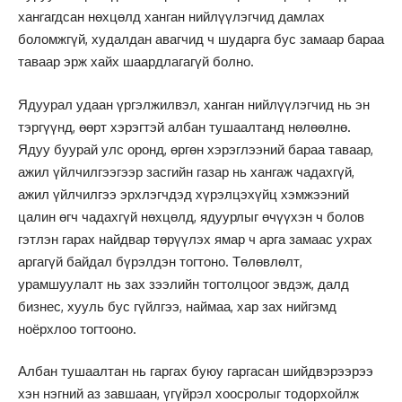
ханrагдсан нөхцөлд ханган нийлүүлэгчид дамлах
боломжгүй, худалдан авагчид ч шударга бус замаар бараа
таваар эрж хайх шаардлагагүй болно.
Ядуурал удаан үргэлжилвэл, ханган нийлүүлэгчид нь эн
тэргүүнд, өөрт хэрэгтэй албан тушаалтанд нөлөөлнө.
Ядуу буурай улс оронд, өргөн хэрэглээний бараа таваар,
ажил үйлчилгээгээр засгийн газар нь хангаж чадахгүй,
ажил үйлчилгээ эрхлэгчдэд хүрэлцэхүйц хэмжээний
цалин өгч чадахгүй нөхцөлд, ядуурлыг өчүүхэн ч болов
гэтлэн гарах найдвар төрүүлэх ямар ч арга замаас ухрах
аргагүй байдал бүрэлдэн тогтоно. Төлөвлөлт,
урамшуулалт нь зах зээлийн тогтолцоог эвдэж, далд
бизнес, хууль бус гүйлгээ, наймаа, хар зах нийгэмд
ноёрхлоо тогтооно.
Албан тушаалтан нь гаргах буюу гаргасан шийдвэрээрээ
хэн нэгний аз завшаан, үгүйрэл хоосролыг тодорхойлж