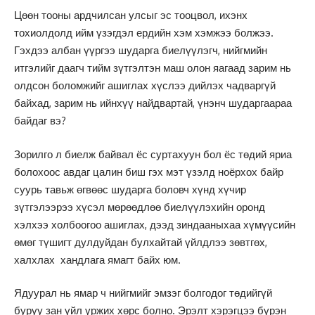
Цөөн тооны ардчилсан улсыг эс тооцвол, ихэнх
тохиолдолд ийм үзэгдэл ердийн хэм хэмжээ болжээ.
Гэхдээ албан үүргээ шударга биелүүлэгч, нийгмийн
итгэлийг даагч тийм зүтгэлтэн маш олон яагаад зарим нь
олдсон боломжийг ашиглах хүслээ дийлэх чадваргүй
байхад, зарим нь ийнхүү найдвартай, үнэнч шударгаараа
байдаг вэ?
Зорилго л биелж байвал ёс суртахуун бол ёс төдий яриа
болохоос авдаг цалин биш гэх мэт үзэлд ноёрхох байр
суурь тавьж өгвөөс шударга боловч хүнд хүчир
зүтгэлээрээ хүсэл мөрөөдлөө биелүүлэхийн оронд
хэлхээ холбоогоо ашиглах, дээд зиндааныхаа хүмүүсийн
өмөг түшигт дулдуйдан булхайтай үйлдлээ зөвтгөх,
халхлах хандлага ямагт байх юм.
Ядуурал нь ямар ч нийгмийг эмзэг болгодог төдийгүй
буруу зан үйл үржих хөрс болно. Эрэлт хэрэгцээ бүрэн