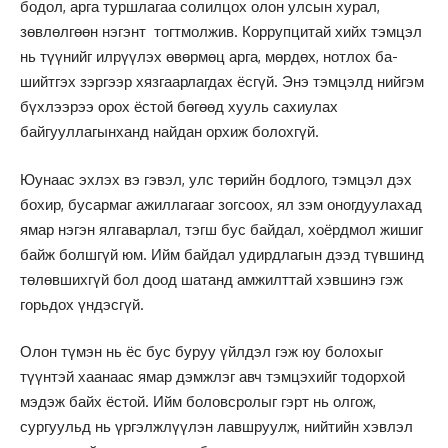
бодол, арга туршлагаа солилцох олон улсын хурал,
зөвлөлгөөн нэгэнт тогтмолжив. Коррупцитай хийх тэмцэл
нь түүнийг илрүүлэх өвөрмөц арга, мөрдөх, нотлох ба-
шийтгэх зэргээр хязгаарлагдах ёсгүй. Энэ тэмцэлд нийгэм
бүхлээрээ орох ёстой бөгөөд хууль сахиулах
байгууллагынханд найдан орхиж болохгүй.
Юунаас эхлэх вэ гэвэл, улс төрийн бодлого, тэмцэл дэх
бохир, бусармаг ажиллагааг зогсоох, ял зэм оногдуулахад
ямар нэгэн ялгаварлал, тэгш бус байдал, хоёрдмол жишиг
байж болшгүй юм. Ийм байдал удирдлагын дээд түвшинд
төлөвшихгүй бол доод шатанд амжилттай хэвшинэ гэж
горьдох үндэсгүй.
Олон түмэн нь ёс бус буруу үйлдэл гэж юу болохыг
түүнтэй хаанаас ямар дэмжлэг авч тэмцэхийг тодорхой
мэдэж байх ёстой. Ийм боловсролыг гэрт нь олгож,
сургуульд нь үргэлжлүүлэн лавшруулж, нийтийн хэвлэл