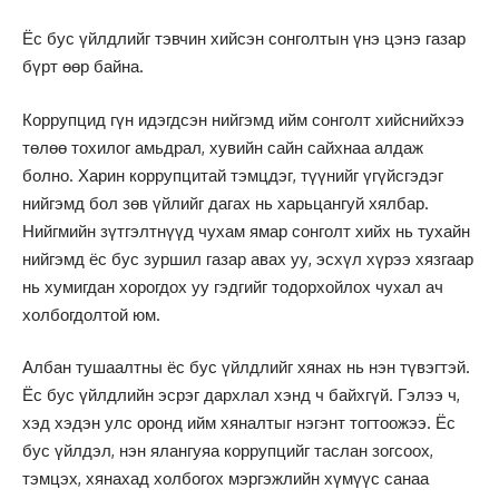
Ёс бус үйлдлийг тэвчин хийсэн сонголтын үнэ цэнэ газар
бүрт өөр байна.
Коррупцид гүн идэгдсэн нийгэмд ийм сонголт хийснийхээ
төлөө тохилог амьдрал, хувийн сайн сайхнаа алдаж
болно. Харин коррупцитай тэмцдэг, түүнийг үгүйсгэдэг
нийгэмд бол зөв үйлийг дагах нь харьцангуй хялбар.
Нийгмийн зүтгэлтнүүд чухам ямар сонголт хийх нь тухайн
нийгэмд ёс бус зуршил газар авах уу, эсхүл хүрээ хязгаар
нь хумигдан хорогдох уу гэдгийг тодорхойлох чухал ач
холбогдолтой юм.
Албан тушаалтны ёс бус үйлдлийг хянах нь нэн түвэгтэй.
Ёс бус үйлдлийн эсрэг дархлал хэнд ч байхгүй. Гэлээ ч,
хэд хэдэн улс оронд ийм хяналтыг нэгэнт тогтоожээ. Ёс
бус үйлдэл, нэн ялангуяа коррупцийг таслан зогсоох,
тэмцэх, хянахад холбогох мэргэжлийн хүмүүс санаа