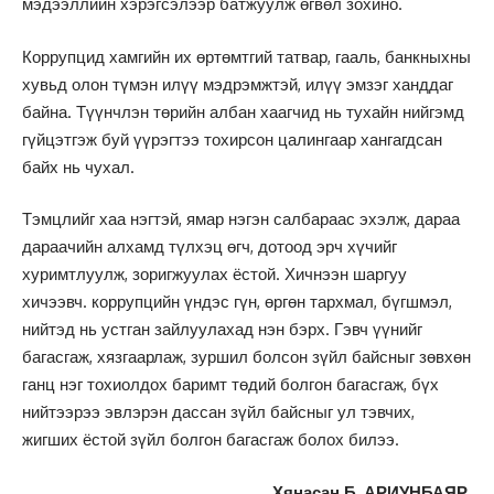
мэдээллийн хэрэгсэлээр батжуулж өгвөл зохино.
Коррупцид хамгийн их өртөмтгий татвар, гааль, банкныхны
хувьд олон түмэн илүү мэдрэмжтэй, илүү эмзэг ханддаг
байна. Түүнчлэн төрийн албан хаагчид нь тухайн нийгэмд
гүйцэтгэж буй үүрэгтээ тохирсон цалингаар хангагдсан
байх нь чухал.
Тэмцлийг хаа нэгтэй, ямар нэгэн салбараас эхэлж, дараа
дараачийн алхамд түлхэц өгч, дотоод эрч хүчийг
хуримтлуулж, зоригжуулах ёстой. Хичнээн шаргуу
хичээвч. коррупцийн үндэс гүн, өргөн тархмал, бүгшмэл,
нийтэд нь устган зайлуулахад нэн бэрх. Гэвч үүнийг
багасгаж, хязгаарлаж, зуршил болсон зүйл байсныг зөвхөн
ганц нэг тохиолдох баримт төдий болгон багасгаж, бүх
нийтээрээ эвлэрэн дассан зүйл байсныг ул тэвчих,
жигших ёстой зүйл болгон багасгаж болох билээ.
Хянасан Б. АРИУНБАЯР