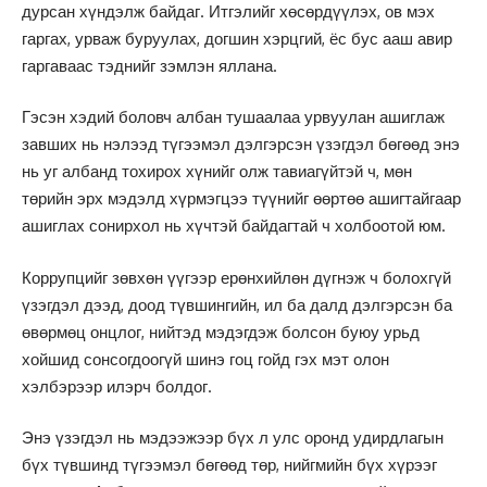
дурсан хүндэлж байдаг. Итгэлийг хөсөрдүүлэх, ов мэх
гаргах, урваж буруулах, догшин хэрцгий, ёс бус ааш авир
гаргаваас тэднийг зэмлэн яллана.
Гэсэн хэдий боловч албан тушаалаа урвуулан ашиглаж
завших нь нэлээд түгээмэл дэлгэрсэн үзэгдэл бөгөөд энэ
нь уг албанд тохирох хүнийг олж тавиагүйтэй ч, мөн
төрийн эрх мэдэлд хүрмэгцээ түүнийг өөртөө ашигтайгаар
ашиглах сонирхол нь хүчтэй байдагтай ч холбоотой юм.
Коррупцийг зөвхөн үүгээр ерөнхийлөн дүгнэж ч болохгүй
үзэгдэл дээд, доод түвшингийн, ил ба далд дэлгэрсэн ба
өвөрмөц онцлог, нийтэд мэдэгдэж болсон буюу урьд
хойшид сонсогдоогүй шинэ гоц гойд гэх мэт олон
хэлбэрээр илэрч болдог.
Энэ үзэгдэл нь мэдээжээр бүх л улс оронд удирдлагын
бүх түвшинд түгээмэл бөгөөд төр, нийгмийн бүх хүрээг