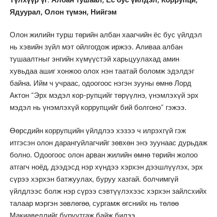
Ядуурал, Олон түмэн, Нийгэм
Олон жилийн турш төрийн албан хаагчийн ёс бус үйлдэл
нь хэвийн зүйл мэт ойлгогдож иржээ. Аливаа албан
тушаалтныг энгийн хүмүүстэй харьцуулахад амин
хувьдаа ашиг хонжоо олох нэн таатай боломж эдэлдэг
байна. Ийм ч учраас, одоогоос нэгэн зууны өмнө Лорд
Актон “Эрх мэдэл кор-рупцийг төрүүлнэ, үнэмлэхүй эрх
мэдэл нь үнэмлэхүй коррупцийг бий болгоно” гэжээ.
Өөрсдийн коррупцийн үйлдлээ хэзээ ч илрэхгүй гэж
итгэсэн олон дарангуйлагчийг зөвхөн энэ зуунаас дурьдаж
болно. Одоогоос олон арван жилийн өмнө төрийн жолоо
атгагч ноёд, дээдэсд нэр хүндээ хэрхэн дээшлүүлэх, эрх
сүрээ хэрхэн батжуулах, буруу хазгай. болчимгүй
үйлдлээс болж нэр сүрээ сэвтүүлэхээс хэрхэн зайлсхийх
талаар мэргэн зөвлөгөө, сургамж өгснийх нь төлөө
Макиавеллийг буруутгаж байж билээ.