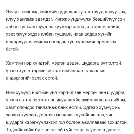
Ямар ч нийгэмд нийгмийн удирдах зүтгэлтнууд давуу эрх,
илүү хангамж эдэлдэг. Ингэж хүндлүүлж бөөцийлүүлсэн
албан тушаалтнууд нь хуулиар олгогдсон эрх мэдлийг
хэрэгжүүлэхдээ албан тушаалынхаа алдар хүнийг
өндөржүүлж, нийгэм олондоо тус хүргэхийг эрмэлзэх
ёстой.
Хамгийн нэр хүндтэй, мэргэн цэцэн, шударга, зүтгэлтэй,
үнэнч хүн л төрийн зүтгэлтний албан тушаалын
өндөрлөгийг эзлэх ёстой.
Ийм хүмүүс нийтийн үйл хэргийг зөв мэргэн, чин шударга
үнэнч сэтгэлээр хөтлөн явуулж үйл ажиллагаагаа нийгэм,
хамт олондоо тайлагнаж байх ёстой. Эдгээр хүмүүс нь
зөвхөн хуулиа дээдлэн мөрдөж, түүнийг яв цав, чин
шударга хэрэгжүүлэхийг гол болгон ажиллаваас зохилтой.
Тэднийг хийж бүтээсэн сайн үйлсээр нь үнэлэн дүгнэж,