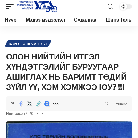
Нүүр
Мэдээ мэдээлэл
Судалгаа
Шинэ Толь
Academy.edu.mn
>
Нийтлэл
>
Шинэ Толь Сэтгүүл
>
ОЛОН НИЙТИЙН ИТГЭЛ ХҮНДЭТГЭЛИЙГ БУРУУГААР АШИГЛАХ НЬ БАРИМТ ТӨДИЙ ЗҮЙЛ ҮҮ, ХЭМ ХЭМЖЭЭ ЮУ? !!!
ШИНЭ ТОЛЬ СЭТГҮҮЛ
ОЛОН НИЙТИЙН ИТГЭЛ
ХҮНДЭТГЭЛИЙГ БУРУУГААР
АШИГЛАХ НЬ БАРИМТ ТӨДИЙ
ЗҮЙЛ ҮҮ, ХЭМ ХЭМЖЭЭ ЮУ? !!!
10 min унших
Нийтэлсэн 2020-03-03