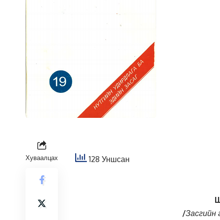
Хуваалцах
128 Уншсан
Ш
/
Засгийн 