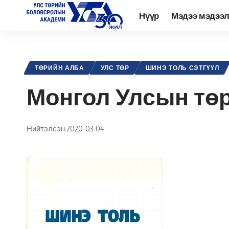
Нүүр
Мэдээ мэдээ
Academy.edu.mn
>
Нийтлэл
>
Улс төр
>
Төрийн алба
>
Монгол Ул
ТӨРИЙН АЛБА
УЛС ТӨР
ШИНЭ ТОЛЬ СЭТГҮҮЛ
Монгол Улсын төр
Нийтэлсэн 2020-03-04