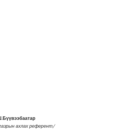
.Бүүвээбаатар
газрын ахлах референт/