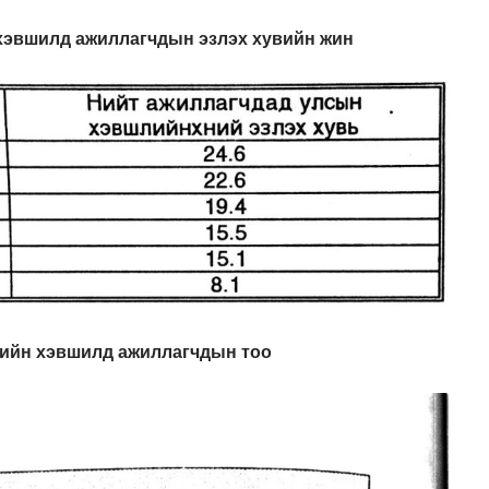
хэвшилд ажиллагчдын эзлэх хувийн жин
ийн хэвшилд ажиллагчдын тоо