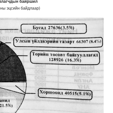
ллагчдын байршил
оны эцсийн байдлаар)