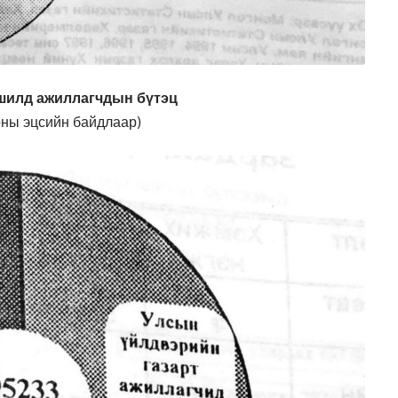
шилд ажиллагчдын бүтэц
оны эцсийн байдлаар)