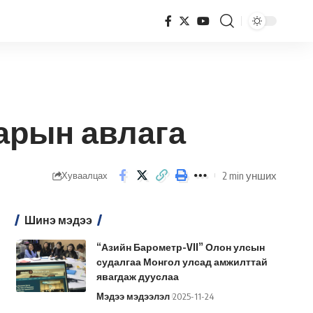
арын авлага
2 min унших
Хуваалцах
Шинэ мэдээ
“Азийн Барометр-VII” Олон улсын
судалгаа Монгол улсад амжилттай
явагдаж дууслаа
Мэдээ мэдээлэл
2025-11-24