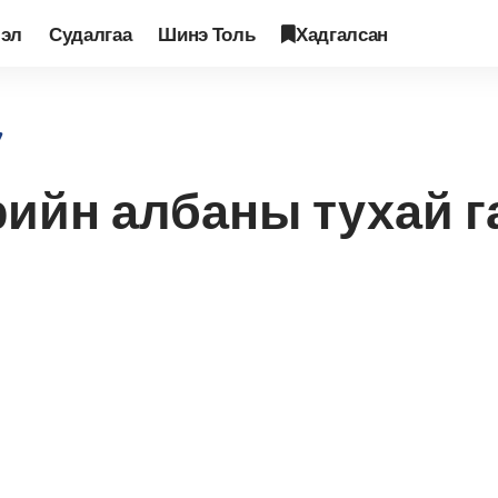
лэл
Судалгаа
Шинэ Толь
Хадгалсан
сын төрийн албаны тухай гарын авлага
ийн албаны тухай г