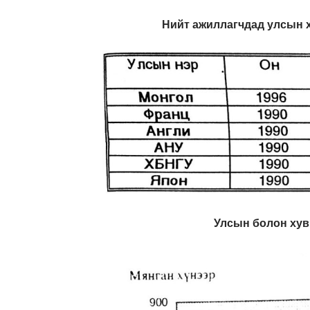
Нийт ажиллагчдад улсын 
Улсын болон хув