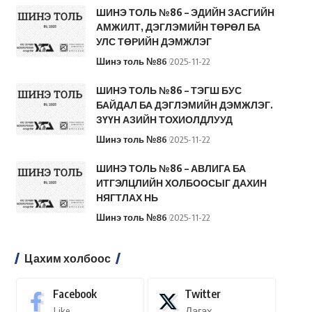
ШИНЭ ТОЛЬ №86 – ЭДИЙН ЗАСГИЙН
АМЖИЛТ, ДЭГЛЭМИЙН ТӨРӨЛ БА
УЛС ТӨРИЙН ДЭМЖЛЭГ
Шинэ толь №86
2025-11-22
ШИНЭ ТОЛЬ №86 – ТЭГШ БУС
БАЙДАЛ БА ДЭГЛЭМИЙН ДЭМЖЛЭГ.
ЗҮҮН АЗИЙН ТОХИОЛДЛУУД
Шинэ толь №86
2025-11-22
ШИНЭ ТОЛЬ №86 – АВЛИГА БА
ИТГЭЛЦЛИЙН ХОЛБООСЫГ ДАХИН
НЯГТЛАХ НЬ
Шинэ толь №86
2025-11-22
Цахим холбоос
Facebook
Twitter
Like
Дагах