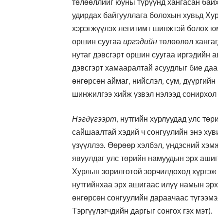
төлөөллийг юуны түрүүнд хангасан байх
удирдах байгууллага болохын хувьд Хур
хэрэгжүүлэх легитимт шинжтэй болох юм
оршин суугаа
иргэдийн
төлөөлөл хангаг
нутаг дэвсгэрт оршин суугаа иргэдийн 
дэвсгэрт хамааралтай acуудлыг бие даа
өнгөрсөн аймаг, нийслэл, сум, дүүргий
шинжилгээ хийж үзвэл нэлээд сонирхол 
Нэгдүгээрт
, нутгийн хурлуудад улс төр
сайшаалтай хэдий ч сонгуулийн энэ хув
үзүүллээ. Өөрөөр хэлбэл, үндэсний хэм
явуулдаг улс төрийн намуудын эрх ашиг
Хурлын зорилготой зөрчилдөхөд хүргэж
нутгийнхаа эрх ашигаас илүү намын эрх
өнгөрсөн сонгуулийн дараачаас түгээмэ
Тэргүүлэгчдийн даргыг сонгох гэх мэт).