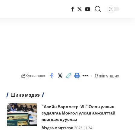
13 min унших
Хуваалцах
Шинэ мэдээ
“Азийн Барометр-VII” Олон улсын
судалгаа Монгол улсад амжилттай
явагдаж дууслаа
Мэдээ мэдээлэл
2025-11-24