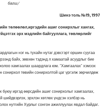
багш/
Шинэ толь №19, 1997
эдийн төлөөлөл,иргэдийн ашиг сонирхлыг хангах,
үйцэтгэх эрх мэдлийн байгууллага, төвлөрлийг
ардлагын нэг нь тухайн нутаг дэвсгэрт оршин суугаа
үрээнд байх, зөвхөн тэдэнд л хамаатай асуудлыг бие
холоо хамгаалах шаардлага юм. “Хамгаалах” хэмээх
йн сонирхол төвийн сонирхолтой цаг үргэлж зөрчилдөж
х буюу иргэд өөрсдийн ашиг сонирхолыг хамгаалах,
й шийдвэрлэх, эрхлэн хөтлөх үндсэн хэлбэр нь
олох нутгийн Хурлыг сонгон ажиллуулах явдал байдаг.