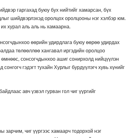
ийдвэр гаргахад буюу бух нийтийг хамарсан, бүх
длыг шийдвэрлэхэд оролцох оролцооны нэг хэлбэр юм.
 их хурал аль аль нь хамаарна.
онсогчдынхоо өөрийн удирдлага буюу өөрөө удирдах
уралдаа төлөөллөө хангавал иргэдийн оролцоо
о өмнөөс, сонсогчдынхоо ашиг сонирхолд нийцүүлэн
д сонгогч гэдэгт тухайн Хурлыг бурдүүлэгч хувь хүнийг
айдлаас авч үзвэл гурван гол чиг үүргийг
ы зарчим, чиг үүргээс хамаарч тодорхой нэг