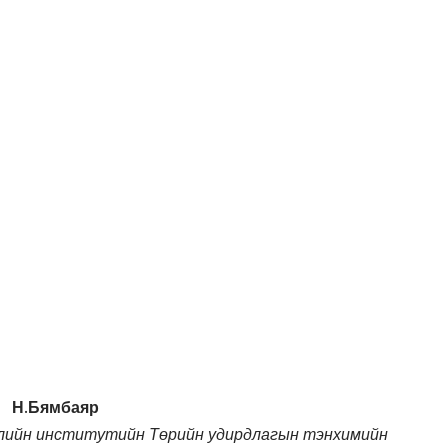
Н.Бямбаяр
жлийн
институтийн Төрийн удирдлагын тэнхимийн