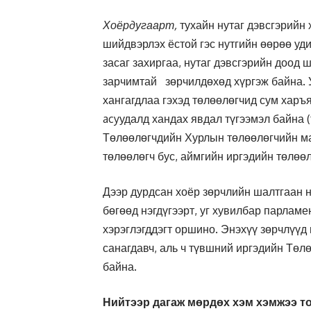
Хоёрдугаарт,
тухайн нутаг дэвсгэрийн 
шийдвэрлэх ёстой гэс нутгийн өөрөө уд
засаг захиргаа, нутаг дэвсгэрийн доод
зарчимтай зөрчилдөхөд хүргэж байна. 
хангагдлаа гэхэд төлөөлөгчид сум харъ
acyудалд хандах явдал түгээмэл байна (
Төлөөлөгчдийн Хурлын төлөөлөгчийн ма
төлөөлөгч бус, аймгийн иргэдийн төлөө
Дээр дурдсан хоёр зөрчлийн шалтгаан н
бөгөөд нэгдүгээрт, уг хувилбар парлам
хэрэглэгддэгт оршино. Энэхүү зөрчлүүд 
санагдавч, аль ч түвшний иргэдийн Тө
байна.
Нийтээр дагаж мөрдөх хэм хэмжээ т