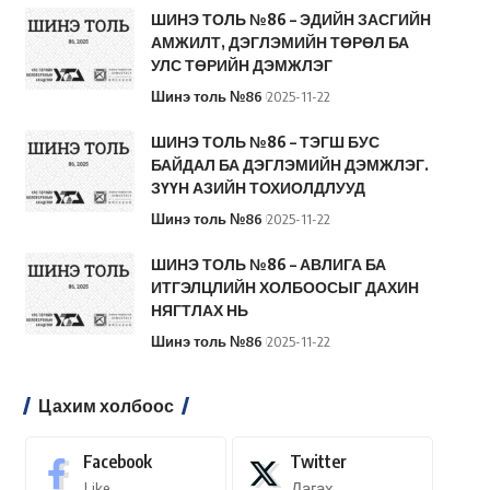
ШИНЭ ТОЛЬ №86 – ЭДИЙН ЗАСГИЙН
АМЖИЛТ, ДЭГЛЭМИЙН ТӨРӨЛ БА
УЛС ТӨРИЙН ДЭМЖЛЭГ
Шинэ толь №86
2025-11-22
ШИНЭ ТОЛЬ №86 – ТЭГШ БУС
БАЙДАЛ БА ДЭГЛЭМИЙН ДЭМЖЛЭГ.
ЗҮҮН АЗИЙН ТОХИОЛДЛУУД
Шинэ толь №86
2025-11-22
ШИНЭ ТОЛЬ №86 – АВЛИГА БА
ИТГЭЛЦЛИЙН ХОЛБООСЫГ ДАХИН
НЯГТЛАХ НЬ
Шинэ толь №86
2025-11-22
Цахим холбоос
Facebook
Twitter
Like
Дагах