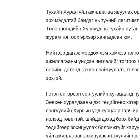
Тухайн Хурал үйл ажиллагаа явуулах ор
эрх мэдэлтэй байдаг нь түүний легитим
Төлөөлөгчдийн Хурлууд нь тухайн нутаг
журам тогтоох эрхээр хангагдсан юм.
Нийтээр дагаж мөрдөх хэм хэмжээ тогто
ажиллагааны үндсэн чиглэлийг тогтоох 
өөрийн дотоод зохион байгуулалт, төлө
эрхтэй.
Гэтэл өнгөрсөн сонгуулийн хугацаанд ну
Зөвхөн хуралдааны дэг төдийгөөс хэтэр
сонгуулийн Хурлын үед хурцаар гарч ир
нэлээд төвөгтэй, шийдэгдэхэд бэрх бай
төдийгөөр зохицуулах боломжгүйг хару
үйл ажиллагааг зохицуулсан хуулийг (эс