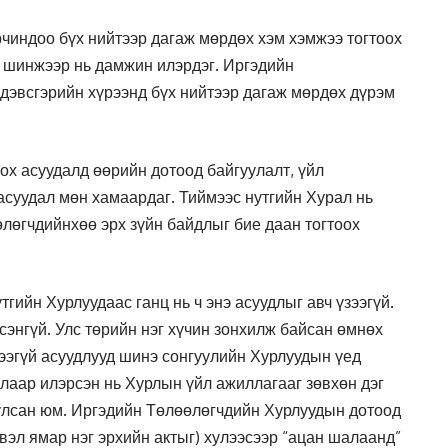
чиндоо бүх нийтээр дагаж мөрдөх хэм хэмжээ тогтоох
т шинжээр нь дамжин илэрдэг. Иргэдийн
 дэвсгэрийн хүрээнд бүх нийтээр дагаж мөрдөх дүрэм
ох асуудалд өөрийн дотоод байгуулалт, үйл
асуудал мөн хамаардаг. Тиймээс нутгийн Хурал нь
өлөгчдийнхөө эрх зүйн байдлыг бие даан тогтоох
тгийн Хурлуудаас ганц нь ч энэ асуудлыг авч үзээгүй.
сэнгүй. Улс төрийн нэг хүчин зонхилж байсан өмнөх
ээгүй асуудлууд шинэ сонгуулийн Хурлуудын үед
длаар илэрсэн нь Хурлын үйл ажиллагааг зөвхөн дэг
улсан юм. Иргэдийн Төлөөлөгчдийн Хурлуудын дотоод
вэл ямар нэг эрхийн актыг) хулээсээр “ацан шалаанд”