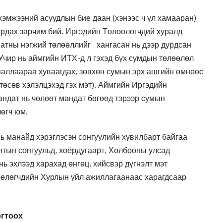
хэмжээний асуудлын бие даан (хэнээс ч үл хамааран)
ирдах зарчим бий. Иргэдийн Төлөөлөгчдий хуралд
 шатны нэгжий төлөөллийг хангасан нь дээр дурдсан
Учир нь аймгийн ИТХ-д л гэхэд бүх сумдын төлөөлөл
яаллаараа хуваагдах, зөвхөн сумын эрх ашгийн өмнөөс
төсөв хэлэлцэхэд гэх мэт). Аймгийн Иргэдийн
ндат нь чөлөөт мандат бөгөөд тэрээр сумын
лөгч юм.
ь манайд хэрэглэсэн сонгуулийн хувилбарт байгаа
ентын сонгуульд, хоёрдугаарт, Холбооны улсад
нь эхлээд харахад өнгөц, хийсвэр дүгнэлт мэт
лөөлөгчдийн Хурлын үйл ажиллагаанаас харагдсаар
огтоох