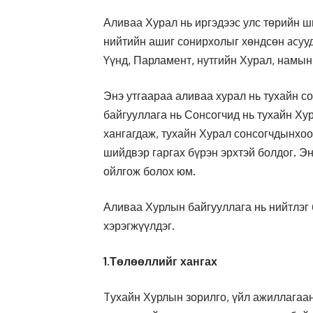
Аливаа Хурал нь иргэдээс улс төрийн ш
нийтийн ашиг сонирхолыг хөндсөн acyу
Yүнд, Парламент, нутгийн Хурал, намын
Энэ утгаараа аливаа хурал нь тухайн с
байгууллага нь Сонсогчид нь тухайн Х
хангагдаж, тухайн Хурал сонсогчдынхо
шийдвэр гаргах бүрэн эрхтэй болдог. Эн
ойлгож болох юм.
Аливаа Хурлын байгууллага нь нийтлэг б
хэрэгжүүлдэг.
1.
Төлөөллийг хангах
Tухайн Хурлын зорилго, үйл ажиллагаан