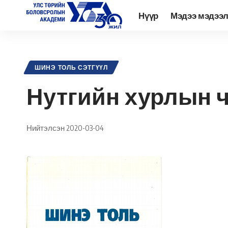
Нүүр
Мэдээ мэдээ
Academy.edu.mn
>
Нийтлэл
>
Шинэ Толь Сэтгүүл
>
Нутгийн хурлы
ШИНЭ ТОЛЬ СЭТГҮҮЛ
Нутгийн хурлын чи
Нийтэлсэн 2020-03-04