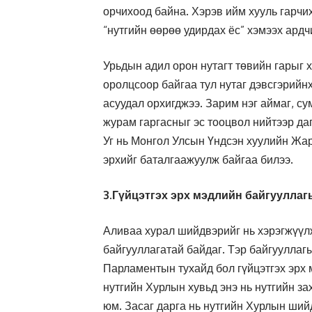
орчихоод байна. Хэрэв ийм хууль гарчи
“нутгийн өөрөө удирдах ёс” хэмээх ард
Урьдын адил орон нутагт төвийн гарыг х
оролцсоор байгаа тул нутаг дэвсгэрийн
асуудал орхигджээ. Зарим нэг аймаг, сум
журам гаргасныг эс тооцвол нийтээр да
Уг нь Монгол Улсын Үндсэн хуулийн Жар
эрхийг баталгаажуулж байгаа билээ.
3.
Гүйцэтгэх эрх мэдлийн байгуулла
Аливаа хурал шийдвэрийг нь хэрэгжүүлж
байгууллагатай байдаг. Тэр байгууллагы
Парламентын тухайд бол гүйцэтгэх эрх 
нутгийн Хурлын хувьд энэ нь нутгийн з
юм. Засаг дарга нь нутгийн Хурлын ший