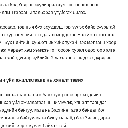
хвал бид Үндсэн хуулиараа хүлээн зөвшөөрсөн
чиллын гарааны талбараа үгүйсгэх билээ.
арсаар, төв нь ч бүх acyудалд тэргүүлэх байр суурьтай
хээ хүрээнд нийтээр дагаж мөрдөх хэм хэмжээ тогтоох
 “Бүх нийтийн субботник хийх тухай” гэх мэт ганц хоёр
гаж мөрдөх хэм хэмжээ тогтоосон хурал одоогоор алга.
ан хоёрдугаар зүйлийн 2 дахь хэсэг нь дээр дурдсан
гын үйл
ажиллагаанд нь хяналт тавих
, ажлаа тайлагнаж байх гүйцэтгэх эрх мэдлийн
нхаа үйл ажиллагааг нь чиглүүлж, хяналт тавьдаг.
мэдлийн байгууллага нь Засгийн газар байдаг бол
ахиргааны байгууллага буюу манайд бол Засаг дарга
двэрийг хэрэгжүүлж байх ёстой.