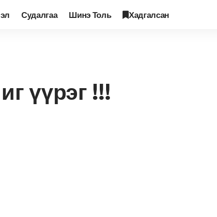
лэл
Судалгаа
Шинэ Толь
Хадгалсан
н чиг үүрэг !!!
г үүрэг !!!