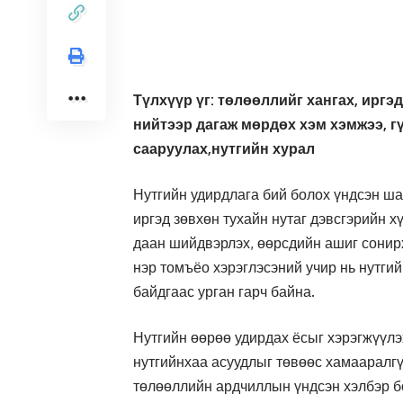
Түлхүүр үг: төлөөллийг хангах, ирг
нийтээр дагаж мөрдөх хэм хэмжээ, г
сааруулах,нутгийн хурал
Нутгийн удирдлага бий болох үндсэн ша
иргэд зөвхөн тухайн нутаг дэвсгэрийн х
даан шийдвэрлэх, өөрсдийн ашиг сонир
нэр томъёо хэрэглэсэний учир нь нутги
байдгаас урган гарч байна.
Нутгийн өөрөө удирдах ёсыг хэрэгжүүлэ
нутгийнхаа асуудлыг төвөөс хамааралгү
төлөөллийн ардчиллын үндсэн хэлбэр б