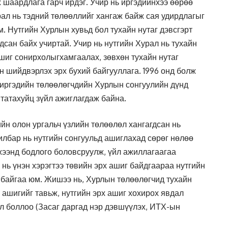
 шаардлага гарч ирдэг. Учир нь иргэдийнхээ өөрөө
ал нь тэдний төлөөллийг хангаж байж сая удирдлагыг
. Нутгийн Хурлын хувьд бол тухайн нутаг дэвсгэрт
дсан байх учиртай. Учир нь нутгийн Хурал нь тухайн
ашиг сонирхолыгхамгаалах, зөвхөн тухайн нутаг
н шийдвэрлэх эрх бухий байгууллага. 1996 онд болж
н иргэдийн төлөөлөгчдийн Хурлын сонгуулийн дүнд
татахуйц зүйл ажиглагдаж байна.
ийн олон ургальч үзлийн төлөөлөл хангагдсан нь
илбар нь нутгийн сонгуульд ашиглахад сөрөг нөлөө
жээнд бодлого боловсруулж, үйл ажиллагаагаа
 нь үнэн хэрэгтээ төвийн эрх ашиг байдгаараа нутгийн
 байгаа юм. Жишээ нь, Хурлын төлөөлөгчид тухайн
 ашигийг тавьж, нутгийн эрх ашиг хохирох явдал
л боллоо (Засаг даргад нэр дэвшүүлэх, ИТХ-ын