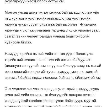
бүрэлдэхүүн хэсэг болох ёстой юм.
Монгол улсад шинэ тутам хөгжиж байгаа ардчиллын үйл
явц хүн амын улс төрийн нийгэмшилтэд улс төрийн
намууд чухал үүрэг гүйцэтгэж байгаа билээ. Чухамдаа
намуудын үйл ажиллагааны үр дүнд л олон ургальч үзэл,
сэтгэлгээний чөлөөт байдал манайд бодитой болж
хувирсан билээ.
Намууд өөрийнх нь нийгмийн нэг гол үүрэг болох улс
төрийн нийгэмшилт, олон түмнийг зохион байгуулах
(ялангуяа сонгуулийн өмнө) үүргээ биелүүлэхэд нь манай
орны өнөөгийн онцлогийг тусган намууд мөн шилжилтийн
шинжтэй байгаа явдал нөлөөлж байгаа нь ойлгомжтой юм.
Энэ үүднээс авч үзвэл өнөөдөр улс төрийн намууд юуны
өмнө нийгмийн сонирхлын бүлгүүдийн ялгарал хүчтэй
явагдаагүйтэй холбоотойгоор тулах байр суурь муутай,
хүмүүсийн дэмжлэг найдвартай бус байгааг анхаарч, олон