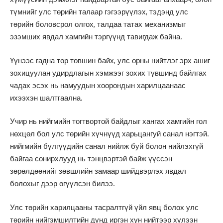
түмнийг улс төрийн талаар гэгээрүүлэх, тэдэнд улс
төрийн боловсрол олгох, талдаа татах механизмыг
эзэмших явдал хамгийн тэргүүнд тавигдаж байна.
Үүнээс гадна төр төвшин байх, улс орны нийтлэг эрх ашиг
зохицуулан удирдлагын хэмжээг зохих түвшинд байлгах
чадах эсэх нь намуудын хоорондын харилцаанаас
ихээхэн шалтгаална.
Учир нь нийгмийн тогтвортой байдлыг хангах хамгийн гол
нөхцөл бол улс төрийн хүчнүүд харьцангуй санал нэгтэй.
нийгмийн бүлгүүдийн санал нийлж буй болон нийлэхгүй
байгаа сонирхлууд нь тэнцвэртэй байж үүссэн
зөрөлдөөнийг зөвшлийн замаар шийдвэрлэх явдал
болохыг дээр өгүүлсэн билээ.
Улс төрийн харилцааны тасралтгүй үйл явц болох улс
төрийн нийгэмшилтийн дүнд иргэн хүн нийтээр хүлээн