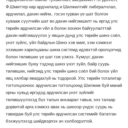
Ф.Шмиттер нар ардчилалд и Шилжилтийг либералчлал,
ардчилал, дахин нийгм.. гэсэн гурван үе шат болгон
хувааж сүүлчийн шат во дахин нийгэмшилт нь иргэд улс
төрийн ардчилсан vйл а болон зохион байгуулалттай
дахин нийгэмшүүлэх у явцын дүнд улс төрийн шинэ соёл,
үнэт зүйлс, үйл байдлын Шинэ хэв маяг, хэм хэмжээг
эзэмшин харилцааны шина системд идэвхтэй оролцогчид
болон төлөвших үе шат гэж үзжээ. Хүмүүс дахин
нийгэмших буюу тэдэнд шинэ үнэт зүйл, байр суурь
төлөвших, нийгэмд улс төрийн шинэ соёл бий болох үйл
явц хялбар явагдахгүй нь тодорхой. Улс төрийн тоталитар
тогтолцооноос ардчилсан тогтолцоонд Шилжиж буй манай
орны хувьд иргэдэд ардчилсан үнэт зүйлийг
төлөвшүүлэхэд бүх талын анхаарал тавьж, энэ талаар
дорвитой арга хэмжээ авах нь шинээр үндэс суурь нь
тавигдаж буй улс төрийн ардчилсан системийг бататган
бэхжүүлэхэд шийдвэрлэх ач холбогдолтой.