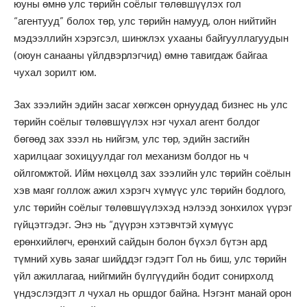
юуны өмнө улс төрийн соёлыг төлөвшүүлэх гол
“агентууд” болох төр, улс төрийн намууд, олон нийтийн
мэдээллийн хэрэгсэл, шинжлэх ухааны байгууллагуудын
(оюун санааны үйлдвэрлэгчид) өмнө тавигдаж байгаа
чухал зорилт юм.
Зах зээлийн эдийн засаг хөгжсөн орнуудад бизнес нь улс
төрийн соёлыг төлөвшүүлэх нэг чухал агент болдог
бөгөөд зах зээл нь нийгэм, улс төр, эдийн засгийн
харилцааг зохицуулдаг гол механизм болдог нь ч
ойлгомжтой. Ийм нөхцөлд зах зээлийн улс төрийн соёлын
хэв маяг голлож ажил хэрэгч хүмүүс улс төрийн бодлого,
улс төрийн соёлыг төлөвшүүлэхэд нэлээд зонхилох үүрэг
гүйцэтгэдэг. Энэ нь “дүүрэн хэтэвчтэй хүмүүс
ерөнхийлөгч, ерөнхий сайдын болон бүхэл бүтэн ард
түмний хувь заяаг шийддэг гэдэгт Гол нь биш, улс төрийн
үйл ажиллагаа, нийгмийн бүлгүүдийн бодит сонирхолд
үндэслэгдэгт л чухал нь оршдог байна. Нэгэнт манай орон