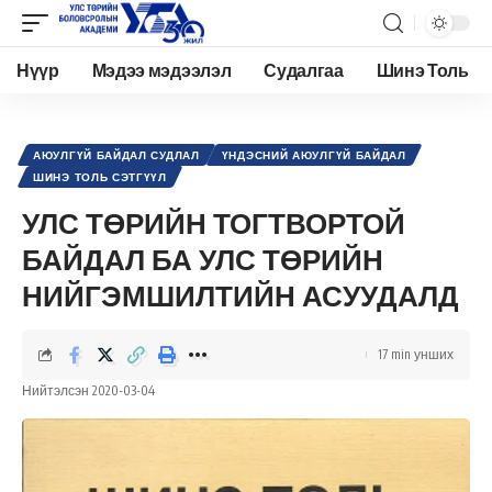
Нүүр
Мэдээ мэдээлэл
Судалгаа
Шинэ Толь
Academy.edu.mn
>
Нийтлэл
>
Аюулгүй байдал судлал
>
Үндэсний аюулгүй байдал
АЮУЛГҮЙ БАЙДАЛ СУДЛАЛ
ҮНДЭСНИЙ АЮУЛГҮЙ БАЙДАЛ
ШИНЭ ТОЛЬ СЭТГҮҮЛ
УЛС ТӨРИЙН ТОГТВОРТОЙ
БАЙДАЛ БА УЛС ТӨРИЙН
НИЙГЭМШИЛТИЙН АСУУДАЛД
17 min унших
Нийтэлсэн 2020-03-04