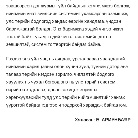
зөвшөөрсөн дэг журмыг үйл байдлын хэм хэмжээ болгож,
нийгмийн үнэт зүйлсийн системийг ухамсарлан эзэмшиж,
улс төрийн бодлогод хандах өөрийн хандлага, үндсэн
баримжаатай болдог. Энэ баримжаа хэдий чинээ ижил
төстэй байх тусам, төдий чинээ системийн дотор
зөвшилтэй, систем тогтвортой байдаг байна.
Гэхдээ энэ үйл явц нь аяндаа, урсгалаараа явагддаггүй,
нийгмийн харилцааны олон хүчин зүйл, түүний дотор энэ
талаар төрийн нэгдсэн зорилго, чиглэлтэй бодлого
явуулах нь чухал бөгөөд энэ нь улс төрийн систем
өөрийгөө хадгалах, дасан зохицох зорилгыг
хэрэгжүүлэхийн тулд улс төрийн нийгэмшилтийг хангах
үүрэгтэй байдаг гэдгээс ч тодорхой харагдаж байгаа юм.
Хянасан: Б. АРИУНБАЯР