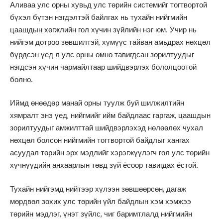
Аливаа улс орны хувьд улс төрийн системийг тогтвортой
бүхэл бүтэн нэгдэлтэй байлгах нь тухайн нийгмийн
цаашдын хөгжлийн гол хүчин зүйлийн нэг юм. Учир нь
нийгэм дотроо зөвшилтэй, хүмүүс тайван амьдрах нөхцөл
бүрдсэн үед л улс орны өмнө тавигдсан зорилтуудыг
нэгдсэн хүчин чармайлтаар шийдвэрлэх бололцоотой
болно.
Иймд өнөөдөр манай орны туулж буй шилжилтийн
хямралт энэ үед, нийгмийг ийм байдлаас гаргаж, цаашдын
зорилтуудыг амжилттай шийдвэрлэхэд нөлөөлөх чухал
нөхцөл болсон нийгмийн тогтвортой байдлыг хангах
асуудал төрийн эрх мэдлийг хэрэгжүүлэгч гол улс төрийн
хүчнүүдийн анхаарлын төвд зүй ёсоор тавигдах ёстой.
Тухайн нийгэмд нийтээр хүлээн зөвшөөрсөн, дагаж
мөрдвөл зохих улс төрийн үйл байдлын хэм хэмжээ
төрийн мэдлэг, үнэт зүйлс, чиг баримтлалд нийгмийн