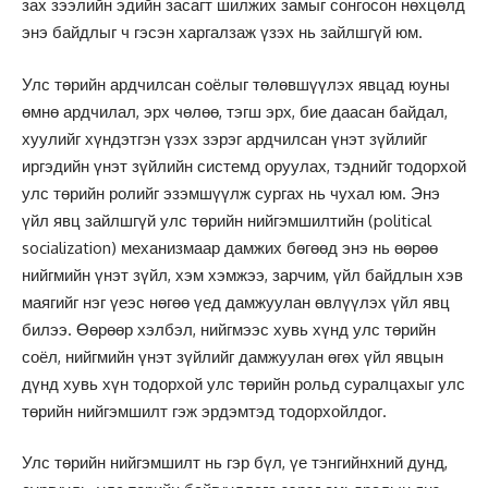
зах зээлийн эдийн засагт шилжих замыг сонгосон нөхцөлд
энэ байдлыг ч гэсэн харгалзаж үзэх нь зайлшгүй юм.
Улс төрийн ардчилсан соёлыг төлөвшүүлэх явцад юуны
өмнө ардчилал, эрх чөлөө, тэгш эрх, бие даасан байдал,
хуулийг хүндэтгэн үзэх зэрэг ардчилсан үнэт зүйлийг
иргэдийн үнэт зүйлийн системд оруулах, тэднийг тодорхой
улс төрийн ролийг эзэмшүүлж сургах нь чухал юм. Энэ
үйл явц зайлшгүй улс төрийн нийгэмшилтийн (political
socialization) механизмаар дамжих бөгөөд энэ нь өөрөө
нийгмийн үнэт зүйл, хэм хэмжээ, зарчим, үйл байдлын хэв
маягийг нэг үеэс нөгөө үед дамжуулан өвлүүлэх үйл явц
билээ. Өөрөөр хэлбэл, нийгмээс хувь хүнд улс төрийн
соёл, нийгмийн үнэт зүйлийг дамжуулан өгөх үйл явцын
дүнд хувь хүн тодорхой улс төрийн рольд суралцахыг улс
төрийн нийгэмшилт гэж эрдэмтэд тодорхойлдог.
Улс төрийн нийгэмшилт нь гэр бүл, үе тэнгийнхний дунд,