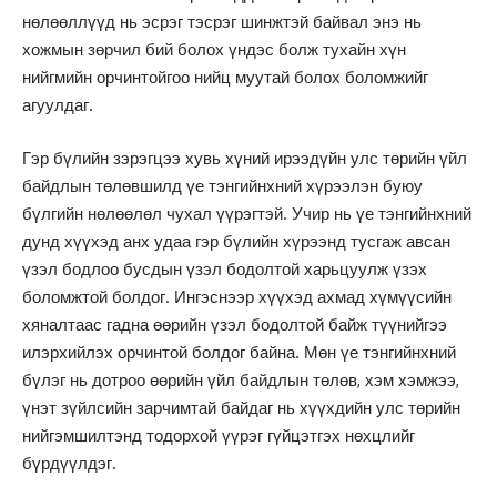
нөлөөллүүд нь эсрэг тэсрэг шинжтэй байвал энэ нь
хожмын зөрчил бий болох үндэс болж тухайн хүн
нийгмийн орчинтойгоо нийц муутай болох боломжийг
агуулдаг.
Гэр бүлийн зэрэгцээ хувь хүний ирээдүйн улс төрийн үйл
байдлын төлөвшилд үе тэнгийнхний хүрээлэн буюу
бүлгийн нөлөөлөл чухал үүрэгтэй. Учир нь үе тэнгийнхний
дунд хүүхэд анх удаа гэр бүлийн хүрээнд тусгаж авсан
үзэл бодлоо бусдын үзэл бодолтой харьцуулж үзэх
боломжтой болдог. Ингэснээр хүүхэд ахмад хүмүүсийн
хяналтаас гадна өөрийн үзэл бодолтой байж түүнийгээ
илэрхийлэх орчинтой болдог байна. Мөн үе тэнгийнхний
бүлэг нь дотроо өөрийн үйл байдлын төлөв, хэм хэмжээ,
үнэт зүйлсийн зарчимтай байдаг нь хүүхдийн улс төрийн
нийгэмшилтэнд тодорхой үүрэг гүйцэтгэх нөхцлийг
бүрдүүлдэг.