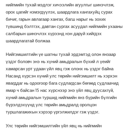
нийгмийн тухай мэдлэг хичээлийн агуулгыг шинэчлэж,
орох цагийг нэмэгдүүлэх, шаардлага хангахуйц сурах
бичиг, гарын авлагаар хангах, багш нарыг нь зохих
түвшинд бэлтгэх, давтан сургах асуудал нийгмийн ухааны
салбарын шинэчлэх хүрээнд нэн даруй хийгдэх
шаардлагатай болжаа
Нийгэмшилтийн үе шатны тухай эрдэмтэд олон янзаар
үздэг боловч энэ нь хүний амьдралын бүхий л үеийг
хамарсан урт удаан үйл явц гэж олонх нь үздэг байна
Насанд хүрсэн хүний улс төрийн нийгэмшилт нь хэрхэн
явагддаг нь одоогоор бага судлагдсан бөгөөд судлаачид
ямар ч байсан 15 нас хүрснээр энэ үйл явц дуусахгүй,
хүний амьдралын туршид нийгмийн янз бүрийн бүлгийн
бүрэлдэхүүнд улс төрийн амьдралд оролцон
туршлагажихын хэрээр үргэлжилдэг гэж үздэг.
Улс төрийн нийгэмшилтийн үйл явц нь нийгмийн