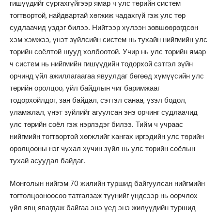
гишүүдийг сургахгүйгээр ямар ч улс төрийн систем
тогтвортой, найдвартай хөгжиж чадахгүй гэж улс төр
судлаачид үздэг билээ. Нийтээр хүлээн зөвшөөрөгдсөн
хэм хэмжээ, үнэт зүйлсийн систем нь тухайн нийгмийн улс
төрийн соёлтой шууд холбоотой. Учир нь улс төрийн ямар
ч систем нь нийгмийн гишүүдийн тодорхой сэтгэл зүйн
орчинд үйл ажиллагаагаа явуулдаг бөгөөд хүмүүсийн улс
төрийн оролцоо, үйл байдлын чиг баримжааг
тодорхойлдог, зан байдал, сэтгэл санаа, үзэл бодол,
уламжлал, үнэт зүйлийг агуулсан энэ орчинг судлаачид
улс төрийн соёл гэж нэрлэдэг билээ. Тийм ч учраас
нийгмийн тогтвортой хөгжлийг хангах иргэдийн улс төрийн
оролцооны нэг чухал хүчин зүйл нь улс төрийн соёлын
тухай асуудал байдаг.
Монголын нийгэм 70 жилийн туршид байгуулсан нийгмийн
тогтолцооноосоо татгалзаж түүнийг үндсээр нь өөрчлөх
үйл явц явагдаж байгаа энэ үед энэ жилүүдийн туршид