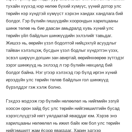
тухайн хүүхэд нэр нөлөө бүхий хүмүүс, үүний дотор улс
төрийн нэр хүндтэй хүмүүст хэрхэн хандах хандлага бий
болдог. Гэр бүлийн гишүүдийн хоорондын харилцааны
шинж төлөв нь бие даасан амьдралд хувь хүний улс
төрийн үйл байдлын шинжүүдийн эхлэлийг тавьдаг.
Жишээ нь, өөрийн үзэл бодолтой нийцэхгүй асуудлыг
тайван хэлэлцэж, бусдын үзэл бодлыг хүндэтгэн үзэх,
эсвэл ширүүн догшин зан авиртай, өөрийнхөөрөө зүтгэдэг
зэрэг шинжүүд нь эхлээд л гэр бүлийн нөхцөлд бий
болдог байна. Нэг үгээр хэлэхэд гэр бүлд иргэн хүний
ирээдүйн улс төрийн төлөв байдлын гол шинжүүд
бүрэлддэг гэж хэлж болно.
Гэхдээ мэдээж гэр бүлийн нөлөөлөл нь нийгмийн эзгүй
хоосон орон зайд бус улс төрийн нийгэмшилтийн бусад
хэрэгслүүдтэй нягт уялдаатай явагддаг юм. Хэрэв энэ
харилцааны нөлөөлөл нь ижил байх юм бол улс төрийн
нийгэмшилт жам ёсоор явагддаг. Харин эдгээр