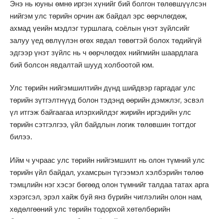
Энэ нь юуны өмнө иргэн хүнийг бий болгон төлөвшүүлсэн
нийгэм улс төрийн орчин аж байдал эрс өөрчлөгдөж,
ахмад үеийн мэдлэг туршлага, соёлын үнэт зүйлсийг
залуу үед өвлүүлэн өгөх явдал төвөгтэй болох төдийгүй
эдгээр үнэт зүйлс нь ч өөрчлөгдөх нийгмийн шаардлага
бий болсон явдалтай шууд холбоотой юм.
Улс төрийн нийгэмшилтийн дүнд шийдвэр гаргадаг улс
төрийн зүтгэлтнүүд болон тэдэнд өөрийн дэмжлэг, эсвэл
үл итгэж байгаагаа илэрхийлдэг жирийн иргэдийн улс
төрийн сэтгэлгээ, үйл байдлын логик төлөвшин тогтдог
билээ.
Ийм ч учраас улс төрийн нийгэмшилт нь олон түмний улс
төрийн үйл байдал, ухамсрын түгээмэл хэлбэрийн төлөө
тэмцлийн нэг хэсэг бөгөөд олон түмнийг талдаа татах арга
хэрэгсэл, эрэл хайж буй янз бүрийн чиглэлийн олон нам,
хөдөлгөөний улс төрийн тодорхой хөтөлбөрийн