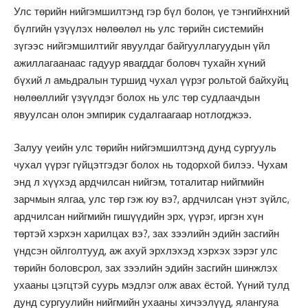
Улс төрийн нийгэмшилтэнд гэр бүл болон, үе тэнгийнхний
бүлгийн үзүүлэх нөлөөлөл нь улс төрийн системийн
зүгээс нийгэмшилтийг явуулдаг байгууллагуудын үйл
ажиллагаанаас гадуур явагддаг боловч тухайн хүний
бүхий л амьдралын туршид чухал үүрэг рольтой байхуйц
нөлөөллийг үзүүлдэг болох нь улс төр судлаачдын
явуулсан олон эмпирик судалгаагаар нотлогджээ.
Залуу үеийн улс төрийн нийгэмшилтэнд дунд сургууль
чухал үүрэг гүйцэтгэдэг болох нь тодорхой билээ. Чухам
энд л хүүхэд ардчилсан нийгэм, тоталитар нийгмийн
зарчмын ялгаа, улс төр гэж юу вэ?, ардчилсан үнэт зүйлс,
ардчилсан нийгмийн гишүүдийн эрх, үүрэг, иргэн хүн
төртэй хэрхэн харилцах вэ?, зах зээлийн эдийн засгийн
үндсэн ойлголтууд, аж ахуй эрхлэхэд хэрхэх зэрэг улс
төрийн боловсрол, зах зээлийн эдийн засгийн шинжлэх
ухааны цэгцтэй суурь мэдлэг олж авах ёстой. Үүний тулд
дунд сургуулийн нийгмийн ухааны хичээлүүд, ялангуяа