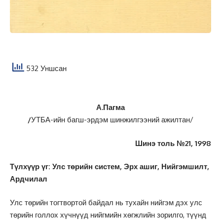
532 Уншсан
А.Пагма
/
УТБА-ийн багш-эрдэм шинжилгээний ажилтан/
Шинэ толь №21, 1998
Түлхүүр үг: Улс төрийн систем, Эрх ашиг, Нийгэмшилт,
Ардчилал
Улс төрийн тогтвортой байдал нь тухайн нийгэм дэх улс
төрийн голлох хүчнүүд нийгмийн хөгжлийн зорилго, түүнд