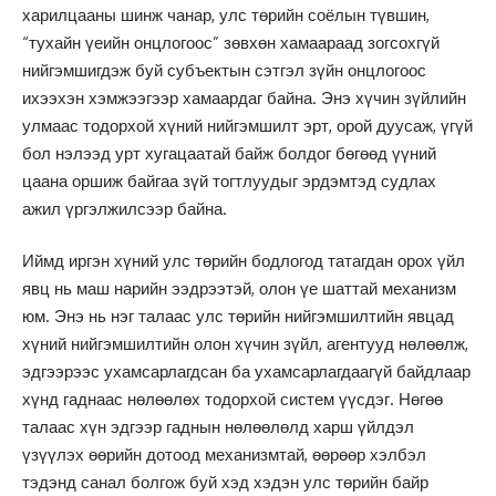
харилцааны шинж чанар, улс төрийн соёлын түвшин,
“тухайн үеийн онцлогоос” зөвхөн хамаараад зогсохгүй
нийгэмшигдэж буй субъектын сэтгэл зүйн онцлогоос
ихээхэн хэмжээгээр хамаардаг байна. Энэ хүчин зүйлийн
улмаас тодорхой хүний нийгэмшилт эрт, орой дуусаж, үгүй
бол нэлээд урт хугацаатай байж болдог бөгөөд үүний
цаана оршиж байгаа зүй тогтлуудыг эрдэмтэд судлах
ажил үргэлжилсээр байна.
Иймд иргэн хүний улс төрийн бодлогод татагдан орох үйл
явц нь маш нарийн ээдрээтэй, олон үе шаттай механизм
юм. Энэ нь нэг талаас улс төрийн нийгэмшилтийн явцад
хүний нийгэмшилтийн олон хүчин зүйл, агентууд нөлөөлж,
эдгээрээс ухамсарлагдсан ба ухамсарлагдаагүй байдлаар
хүнд гаднаас нөлөөлөх тодорхой систем үүсдэг. Нөгөө
талаас хүн эдгээр гаднын нөлөөлөлд харш үйлдэл
үзүүлэх өөрийн дотоод механизмтай, өөрөөр хэлбэл
тэдэнд санал болгож буй хэд хэдэн улс төрийн байр