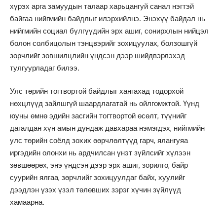
хүрэх арга замуудын талаар харьцангуй санал нэгтэй
байгаа нийгмийн байдлыг илэрхийлнэ. Энэхүү байдал нь
нийгмийн социал бүлгүүдийн эрх ашиг, сонирхлын нийцэл
болон солбицолын тэнцвэрийг зохицуулах, болзошгүй
зөрчлийг зөвшилцлийн үндсэн дээр шийдвэрлэхэд
тулгуурладаг билээ.
Улс төрийн тогтвортой байдлыг хангахад тодорхой
нөхцлүүд зайлшгүй шаардлагатай нь ойлгомжтой. Үүнд
юуны өмнө эдийн засгийн тогтвортой өсөлт, түүнийг
дагалдан хүн амын дундаж давхараа нэмэгдэх, нийгмийн
улс төрийн соёлд зохих өөрчлөлтүүд гарч, ялангуяа
иргэдийн олонхи нь ардчилсан үнэт зүйлсийг хүлээн
зөвшөөрөх, энэ үндсэн дээр эрх ашиг, зорилго, байр
суурийн ялгаа, зөрчлийг зохицуулдаг байх, хуулийг
дээдлэн үзэх үзэл төлөвших зэрэг хүчин зүйлүүд
хамаарна.