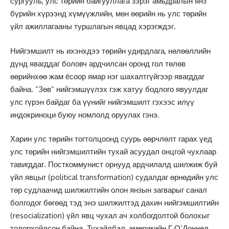
сургууль, улс төрийн байгууллага зэрэг амьдралын янз
бүрийн хүрээнд хүмүүжлийн, мөн өөрийн нь улс төрийн
үйл ажиллагааны туршлагын явцад хэрэгждэг.
Нийгэмшилт нь ихэнхдээ төрийн удирдлага, нөлөөллийн
дүнд явагддаг боловч ардчилсан оронд гол төлөв
өөрийнхөө жам ёсоор ямар нэг шахалтгүйгээр явагддаг
байна. “Зөв” нийгэмшүүлэх гэж хатуу бодлого явуулдаг
улс гүрэн байдаг ба үүнийг нийгэмшилт гэхээс илүү
индокриноци буюу номлолд оруулах гэнэ.
Харин улс төрийн тогтолцоонд суурь өөрчлөлт гарах үед
улс төрийн нийгэмшилтийн тухай асуудал онцгой чухлаар
тавигддаг. Посткоммунист орнууд ардчилалд шилжиж буй
үйл явцыг (political transformation) судалдаг өрнөдийн улс
төр судлаачид шилжилтийн олон янзын загварыг санал
болгодог бөгөөд тэд энэ шилжилтэд дахин нийгэмшилтийн
(resocialization) үйл явц чухал ач холбогдолтой болохыг
тодорхойлсон байна. Тухайлбал, америкийн Г.О’Доннел,