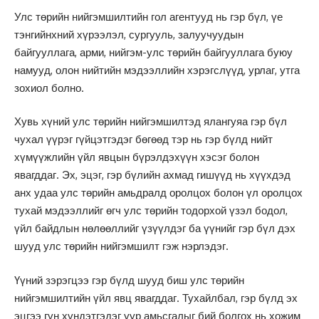
Улс төрийн нийгэмшилтийн гол агентууд нь гэр бүл, үе
тэнгийнхний хүрээлэл, сургууль, залуучуудын
байгууллага, арми, нийгэм-улс төрийн байгууллага буюу
намууд, олон нийтийн мэдээллийн хэрэгслүүд, урлаг, утга
зохиол болно.
Хувь хүний улс төрийн нийгэмшилтэд ялангуяа гэр бүл
чухал үүрэг гүйцэтгэдэг бөгөөд тэр нь гэр бүлд нийт
хүмүүжлийн үйл явцын бүрэлдэхүүн хэсэг болон
явагддаг. Эх, эцэг, гэр бүлийн ахмад гишүүд нь хүүхдэд
анх удаа улс төрийн амьдралд оролцох болон үл оролцох
тухай мэдээллийг өгч улс төрийн тодорхой үзэл бодол,
үйл байдлын нөлөөллийг үзүүлдэг ба үүнийг гэр бүл дэх
шууд улс төрийн нийгэмшилт гэж нэрлэдэг.
Үүний зэрэгцээ гэр бүлд шууд биш улс төрийн
нийгэмшилтийн үйл явц явагддаг. Тухайлбал, гэр бүлд эх
эцгээ гүн хүндэтгэдэг уур амьсгалыг бий болгох нь хожим