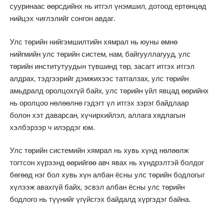
сууринаас өөрсдийнх нь итгэл үнэмшил, дотоод ертөнцөд
нийцэх чиглэлийг сонгон авдаг.
Улс төрийн нийгэмшилтийн хямрал нь юуны өмнө
нийгмийн улс төрийн систем, нам, байгууллагууд, улс
төрийн институтуудын түвшинд төр, засагт итгэх итгэл
алдрах, тэдгээрийг дэмжихээс татгалзах, улс төрийн
амьдралд оролцохгүй байх, улс төрийн үйл явцад өөрийнх
нь оролцоо нөлөөлнө гэдэгт үл итгэх зэрэг байдлаар
болон хэт даварсан, хүчирхийлэл, аллага хядлагын
хэлбэрээр ч илэрдэг юм.
Улс төрийн системийн хямрал нь хувь хүнд нөлөөлж
тогтсон хүрээнд өөрийгөө авч явах нь хүндрэлтэй болдог
бөгөөд нэг бол хувь хүн албан ёсны улс төрийн бодлогыг
хүлээж авахгүй байх, эсвэл албан ёсны улс төрийн
бодлого нь түүнийг үгүйсгэх байдалд хүргэдэг байна.