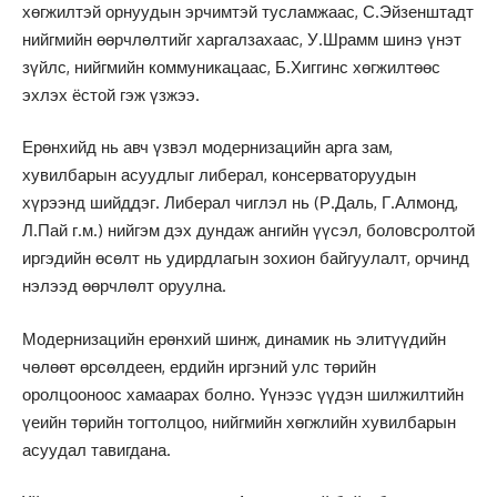
хөгжилтэй орнуудын эрчимтэй тусламжаас, С.Эйзенштадт
нийгмийн өөрчлөлтийг харгалзахаас, У.Шрамм шинэ үнэт
зүйлс, нийгмийн коммуникацаас, Б.Хиггинс хөгжилтөөс
эхлэх ёстой гэж үзжээ.
Ерөнхийд нь авч үзвэл модернизацийн арга зам,
хувилбарын асуудлыг либерал, консерваторуудын
хүрээнд шийддэг. Либерал чиглэл нь (Р.Даль, Г.Алмонд,
Л.Пай г.м.) нийгэм дэх дундаж ангийн үүсэл, боловсролтой
иргэдийн өсөлт нь удирдлагын зохион байгуулалт, орчинд
нэлээд өөрчлөлт оруулна.
Модернизацийн ерөнхий шинж, динамик нь элитүүдийн
чөлөөт өрсөлдеен, ердийн иргэний улс төрийн
оролцооноос хамаарах болно. Үүнээс үүдэн шилжилтийн
үеийн төрийн тогтолцоо, нийгмийн хөгжлийн хувилбарын
асуудал тавигдана.