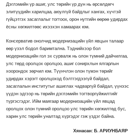
Дэглэмийн үр ашиг, улс төрийн үр дүн нь өрсөлдөгч
элитүүдийн харилцаа, аюулгүй байдлыг хангах, хүчтэй
гүйцэтгэх засаглалыг тогтоох, орон нутгийн өөрөө удирдах
ёсны хөгжилтөөс ихээхэн хамаарах юм.
Консерватив онолчид модернизацийн үйл явцын талаар
өөр үзэл бодол баримтална. Тэднийхээр бол
модернизацийн гол эх сурвалж нь олон түмний дайчилгаа,
улс төрд оролцох оролцоо, ашиг сонирхлын ялгарлын
хоорондох зөрчил юм. Түүнчлэн олон түмэн төрийг
удирдах хэрэгт оролцоход бэлтгэгдээгүй байдал,
засаглалын институтыг ашиглах чадваргүй байдал, үүнээс
үүдэн эдгээр нь төрийн дэглэмийн тогтворгүйжилтийг
түргэсгэдэг. Ийм маягаар модернизацийн үйл явцад
оролцох олон түмний оролцоо улс төрийн хөгжилтөд бус,
харин улс төрийн уналтад хүргэдэг гэж үздэг байна.
Хянасан: Б. АРИУНБАЯР