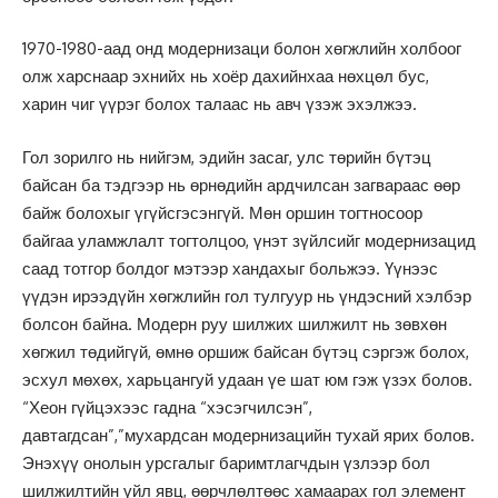
1970-1980-аад онд модернизаци болон хөгжлийн холбоог
олж харснаар эхнийх нь хоёр дахийнхаа нөхцөл бус,
харин чиг үүрэг болох талаас нь авч үзэж эхэлжээ.
Гол зорилго нь нийгэм, эдийн засаг, улс төрийн бүтэц
байсан ба тэдгээр нь өрнөдийн ардчилсан загвараас өөр
байж болохыг үгүйсгэсэнгүй. Мөн оршин тогтносоор
байгаа уламжлалт тогтолцоо, үнэт зүйлсийг модернизацид
саад тотгор болдог мэтээр хандахыг больжээ. Үүнээс
үүдэн ирээдүйн хөгжлийн гол тулгуур нь үндэсний хэлбэр
болсон байна. Модерн руу шилжих шилжилт нь зөвхөн
хөгжил төдийгүй, өмнө оршиж байсан бүтэц сэргэж болох,
эсхул мөхөх, харьцангуй удаан үе шат юм гэж үзэх болов.
“Хеон гүйцэхээс гадна “хэсэгчилсэн”,
давтагдсан”,”мухардсан модернизацийн тухай ярих болов.
Энэхүү онолын урсгалыг баримтлагчдын үзлээр бол
шилжилтийн үйл явц, өөрчлөлтөөс хамаарах гол элемент