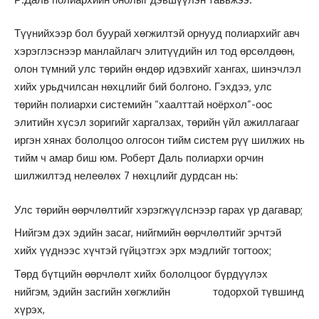
Түүнийхээр бол буурай хөгжилтэй орнууд полиархийг авч
хэрэглэснээр манлайлагч элитүүдийн ил тод өрсөлдөөн,
олон түмний улс төрийн өндөр идэвхийг хангах, шинэчлэл
хийх урьдчилсан нөхцлийг бий болгоно. Гэхдээ, улс
төрийн полиархи системийн “хаалттай ноёрхол”-оос
элитийн хүсэл зоригийг харгалзах, төрийн үйл ажиллагааг
иргэн хянах бололцоо олгосон тийм систем рүү шилжих нь
тийм ч амар биш юм. Роберт Даль полиархи орчин
шилжилтэд нелеөлөх 7 нөхцлийг дурдсан нь:
Улс төрийн өөрчлөлтийг хэрэгжүүлснээр гарах үр дагавар;
Нийгэм дэх эдийн засаг, нийгмийн өөрчлөлтийг эрчтэй
хийх үүднээс хүчтэй гүйцэтгэх эрх мэдлийг тогтоох;
Төрд бүтцийн өөрчлөлт хийх бололцоог бүрдүүлэх
нийгэм, эдийн засгийн хөгжлийн тодорхой түвшинд
хүрэх,