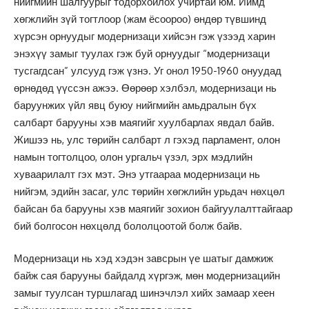
нийгмийн шалгуурыг тодорхойлох учиртай юм. Иймд
хөгжлийн зүй тогтлоор (жам ёсоороо) өндөр түвшинд
хүрсэн орнуудыг модернизаци хийсэн гэж үзээд харин
энэхүү замыг туулах гэж буй орнуудыг “модернизаци
тусгагдсан” улсууд гэж үзнэ. Уг онол 1950-1960 онуудад
өрнөдөд үүссэн ажээ. Өөрөөр хэлбэл, модернизаци нь
баруунжих үйл явц буюу нийгмийн амьдралын бүх
салбарт барууны хэв маягийг хуулбарлах явдал байв.
Жишээ нь, улс төрийн салбарт л гэхэд парламент, олон
намын тогтолцоо, олон ургальч үзэл, эрх мэдлийн
хуваарилалт гэх мэт. Энэ утгаараа модернизаци нь
нийгэм, эдийн засаг, улс төрийн хөгжлийн урьдач нөхцөл
байсан ба барууны хэв маягийг зохион байгуулалттайгаар
бий болгосон нөхцөлд бололцоотой болж байв.
Модернизаци нь хэд хэдэн завсрын үе шатыг дамжиж
байж сая барууны байдалд хүргэж, мөн модернизацийн
замыг туулсан туршлагад шинэчлэл хийх замаар хеен