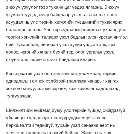
энэхүү үзүүлэлтээр тухайн цаг үедээ ялгарна. Энэхүү
үзүүлэлтүүдэд ямар байдлаар үнэлгээ өгөх вэ? гэдэг
асуудал нь улс төрийн хөгжлийн түвшингийн тухай ярих
бололцоо олгоно. Улс төр судлалын шинжлэх ухаанд улс
төрийн хөгжлийн талаарх үзэл бодлын олон урсгал чиглэл
бий. Тухайлбал, либерал үзэл хүний үндсэн эрх, эрх
чөлөө, иргэний хяналт бүхий тер, олон ургальч үзэл,
оюуны эрх чөлөө гэх мэт байдлаар илэрнэ.
Консерватив үзэл бол зан заншил, уламжлал, төрийн
удирдлагын өмнөх хэлбэрийн залгамж чанарыг хангах,
зохион байгуулалтын зарчим, хэм хэмжээг хадгалахад
тулгуурлана.
Шилжилтийн нийгэмд буюу улс төрийн гүйцэд хийгдээгүй
үйл явцын үед дээрх шалгууруудыг хэрэглэх нь
бэрхшээлтэй төдийгүй, тухайн үзэл санаанд өөрт нь
эсрэгээр хандах нь цөөнгүй байдаг. Жишээ нь, эрх