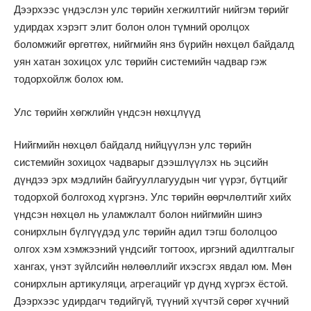
Дээрхээс үндэслэн улс төрийн хeгжилтийг нийгэм төрийг
удирдах хэрэгт элит болон олон түмний оролцох
боломжийг өргөтгөх, нийгмийн янз бүрийн нөхцөл байдалд
уян хатан зохицох улс төрийн системийн чадвар гэж
тодорхойлж болох юм.
Улс төрийн хөгжлийн үндсэн нөхцлүүд
Нийгмийн нөхцөл байдалд нийцүүлэн улс төрийн
системийн зохицох чадварыг дээшлүүлэх нь эцсийн
дүндээ эрх мэдлийн байгууллагуудын чиг үүрэг, бүтцийг
тодорхой болгоход хүргэнэ. Улс төрийн өөрчлөлтийг хийх
үндсэн нөхцөл нь уламжлалт болон нийгмийн шинэ
сонирхлын бүлгүүдэд улс төрийн адил тэгш бололцоо
олгох хэм хэмжээний үндсийг тогтоох, иргэний адилтгалыг
хангах, үнэт зүйлсийн нөлөөллийг ихэсгэх явдал юм. Мөн
сонирхлын артикуляци, arperaцийг үр дүнд хүргэх ёстой.
Дээрхээс удирдагч төдийгүй, түүний хүчтэй сөрөг хүчний