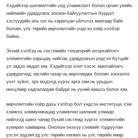
Хэдийгээр шилжилтийн үед уламжлалт болон орчин үеийн
нийгмийн удирдлага, зохион байгуулалтын бүрдэл
хэсгүүдийн аль нэг нь харилцан үйлчлэх маягаар байх
боловч, улс төрийн өөрчлөлтийн үндсэн хоёр хэлбэр
байна.
Эхний хэлбэр нь системийн тэнцвэрийг илэрхийлэгч
элементийн харьцаа, нийгэм, удирдлагын үндсэн бүтцийг
үл эвдэх явдал юм. Хэдийгээр элит хэсэг, манлайлагч,
удирдагчид, засгийн газар нь өөрчлөгдөх боловч зонхилох
үнэт зүйлс, эрх мэдэлд хүрэх арга зам нь урьдын
нөхцлөөр хадгалагдаж байдаг нь үүний жишээ болох юм.
өөрчлөлтийн хоёр дахь хэлбэр бол үндсэн институци, хэм
хэмжээ, коммуникацид уламжлан шилжиж улмаар
нийлээд шинэ чанар бүхий системд хүргэх элементийн
хувирал хамаарна. Онолын энэхүү схемийг тодруулан
үзсэн эрдэмтэд улс төрийн хөгжил нь улс төрийн ямар