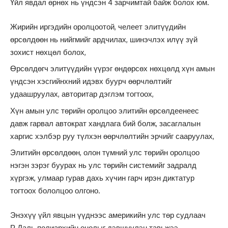
Үйл явдал өрнөх нь үндсэн 4 зарчимтай байж болох юм.
Жирийн иргэдийн оролцоотой, челеет элитүүдийн
өрсөлдөөн нь нийгмийг ардчилах, шинэчлэх илүү зүй
зохист нөхцөл болох,
Өрсөлдөгч элитүүдийн үүрэг өндөрсөх нөхцөлд хүн амын
үндсэн хэсгийнхний идэвх буурч өөрчлөлтийг
удаашруулах, авторитар дэглэм тогтоох,
Хүн амын улс төрийн оролцоо элитийн өрсөлдеенеес
давж гарвал автократ хандлага бий болж, засаглалын
харгис хэлбэр руу түлхэн өөрчлөлтийн эрчийг сааруулах,
Элитийн өрсөлдөөн, олон түмний улс төрийн оролцоо
нэгэн зэрэг буурах нь улс төрийн системийг задралд
хүргэж, улмаар гурав дахь хүчин гарч ирэн диктатур
тогтоох бололцоо олгоно.
Энэхүү үйл явцын үүднээс америкийн улс төр судлаач
Р.Даль полиархийн онолыг дэвшүүлэн тавьжээ.