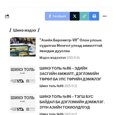
Facebook
Шинэ мэдээ
“Азийн Барометр-VII” Олон улсын
судалгаа Монгол улсад амжилттай
явагдаж дууслаа
Мэдээ мэдээлэл
2025-11-24
ШИНЭ ТОЛЬ №86 – ЭДИЙН
ЗАСГИЙН АМЖИЛТ, ДЭГЛЭМИЙН
ТӨРӨЛ БА УЛС ТӨРИЙН ДЭМЖЛЭГ
Шинэ толь №86
2025-11-22
ШИНЭ ТОЛЬ №86 – ТЭГШ БУС
БАЙДАЛ БА ДЭГЛЭМИЙН ДЭМЖЛЭГ.
ЗҮҮН АЗИЙН ТОХИОЛДЛУУД
Шинэ толь №86
2025-11-22