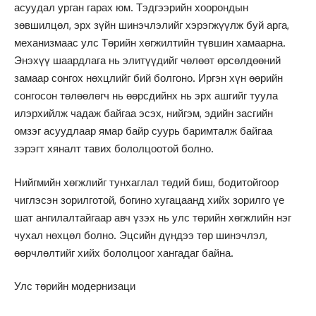
асуудал урган гарах юм. Тэдгээрийн хоорондын
зөвшилцөл, эрх зүйн шинэчлэлийг хэрэгжүүлж буй арга,
механизмаас улс Төрийн хөгжилтийн түвшин хамаарна.
Энэхүү шаардлага нь элитүүдийг чөлөөт өрсөлдөөний
замаар сонгох нөхцлийг бий болгоно. Иргэн хүн өөрийн
сонгосон төлөөлөгч нь өөрсдийнх нь эрх ашгийг туула
илэрхийлж чадаж байгаа эсэх, нийгэм, эдийн засгийн
омзэг асуудлаар ямар байр суурь баримталж байгаа
зэрэгт хяналт тавих бололцоотой болно.
Нийгмийн хөгжлийг тунхаглал төдий биш, бодитойгоор
чиглэсэн зорилготой, богино хугацаанд хийх зорилго үе
шат ангилалтайгаар авч үзэх нь улс төрийн хөгжлийн нэг
чухал нөхцөл болно. Эцсийн дүндээ төр шинэчлэл,
өөрчлөлтийг хийх бололцоог хангадаг байна.
Улс төрийн модернизаци