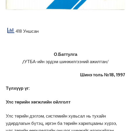
418 Уншсан
О.Баттулга
/
УТБА-ийн эрдэм шинжилгээний ажилтан/
Шинэ толь №18, 1997
Түлхүүр үг:
Улс төрийн хөгжлийн ойлголт
Улс төрийн дэглэм, системийн хувьсал нь тухайн
удирдлагын бүтэц, иргэн ба төрийн харилцааны хүрээ,
улс төрийн өөрчлөлтийн онцлог шинжийг илэрхийлэн,