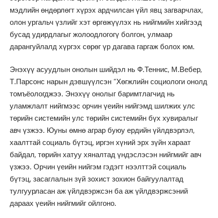
мэдлийн өндөрлөгт хүрэх ардчилсан үйл явц загварчлах,
олон ургальч үзлийг хэт өргөжүүлэх нь нийгмийн хийгээд
бусад удирдлагыг жолоодлогогү болгон, улмаар
дарангуйлалд хүргэх сөрөг үр дагава гаргаж болох юм.
Энэхүү асуудлын онолын шийдэл нь Ф.Теннис, М.Вебер,
Т.Парсонс нарын дэвшүүлсэн “Хөгжлийн социологи онолд
томъёологджээ. Энэхүү онолыг баримтлагчид нь
уламжлалт нийгмээс орчин үеийн нийгэмд шилжих улс
төрийн системийн улс төрийн системийн бүх хувиралыг
авч үзжээ. Юуны өмнө аграр буюу ердийн үйлдвэрлэл,
хаалттай социаль бүтэц, иргэн хүний эрх зүйн хараат
байдал, төрийн хатуу хяналтад үндэслэсэн нийгмийг авч
үзжээ. Орчин үеийн нийгэм гэдэгт нээлттэй социаль
бүтэц, засаглалын зүй зохист зохион байгуулалтад
тулгуурласан аж үйлдвэржсэн ба аж үйлдвэржсэний
дараах үеийн нийгмийг ойлгоно.