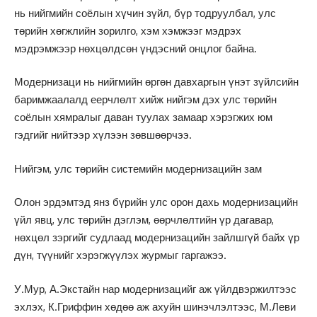
нь нийгмийн соёлын хүчин зүйл, бүр тодруулбал, улс
төрийн хөгжлийн зорилго, хэм хэмжээг мэдрэх
мэдрэмжээр нөхцөлдсөн үндэсний онцлог байна.
Модернизаци нь нийгмийн өргөн давхаргын үнэт зүйлсийн
баримжаалалд еерчлөлт хийж нийгэм дэх улс төрийн
соёлын хямралыг даван туулах замаар хэрэгжих юм
гэдгийг нийтээр хүлээн зөвшөөрчээ.
Нийгэм, улс төрийн системийн модернизацийн зам
Олон эрдэмтэд янз бүрийн улс орон дахь модернизацийн
үйл явц, улс төрийн дэглэм, өөрчлөлтийн үр дагавар,
нөхцөл зэргийг судлаад модернизацийн зайлшгүй байх үр
дүн, түүнийг хэрэгжүүлэх журмыг гаргажээ.
У.Мур, А.Экстайн нар модернизацийг аж үйлдвэржилтээс
эхлэх, К.Гриффин хөдөө аж ахуйн шинэчлэлтээс, М.Леви