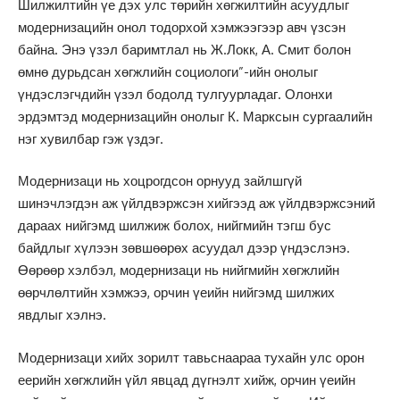
Шилжилтийн үе дэх улс төрийн хөгжилтийн асуудлыг
модернизацийн онол тодорхой хэмжээгээр авч үзсэн
байна. Энэ үзэл баримтлал нь Ж.Локк, А. Смит болон
өмнө дурьдсан хөгжлийн социологи”-ийн онолыг
үндэслэгчдийн үзэл бодолд тулгуурладаг. Олонхи
эрдэмтэд модернизацийн онолыг К. Марксын сургаалийн
нэг хувилбар гэж үздэг.
Модернизаци нь хоцрогдсон орнууд зайлшгүй
шинэчлэгдэн аж үйлдвэржсэн хийгээд аж үйлдвэржсэний
дараах нийгэмд шилжиж болох, нийгмийн тэгш бус
байдлыг хүлээн зөвшөөрөх асуудал дээр үндэслэнэ.
Өөрөөр хэлбэл, модернизаци нь нийгмийн хөгжлийн
өөрчлөлтийн хэмжээ, орчин үеийн нийгэмд шилжих
явдлыг хэлнэ.
Модернизаци хийх зорилт тавьснаараа тухайн улс орон
еерийн хөгжлийн үйл явцад дүгнэлт хийж, орчин үеийн