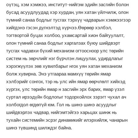
oүтэц, хэм хэмжээ, институт-нийгэм эдийн засгийн болон
бусад асуудлуудад хэр хурдан, уян хатан үйлчилж, олон
түмний санаа бодлыг тусгах тэрхүү чадварын хэмжээгээр
хийгдэнэ гэсэн дүгнэлтэд хүрчээ.Өөрөөр хэлбэл,
тогтвортой буцах холбоо, ухамсартай хион байгуулалт,
олон түмний санаа бодлыг харгалзах буюу шийдвэрт
тусгах чадавхи бүхий механизм огтоосноор улс төрийн
систем нь зөрчлийг нэг бүрчлэн лицуулах, удирдлагыг
хэрэгжүүлэх зөв хувилбарыг нгох уян хатан механизм
болж хувирна. Энэ утгаараа мамхүү төрийн ямар
хэлбэрийг сонгох, тэр нь улс ийн ямар өөрчлөлт хийхэд
хүргэх, улс төрийн ямар н засгийн эрх барих, ямар үзэл
суртал ирээдүйн бодлогыг тодорхойлох зэрэгт чухал ач
холбогдол өгдөггүй юм. Гол нь шинэ шинэ асуудлыг
шийдвэрлэх чадвар, нийгэмтэйгээ харьцах шинж нь
тухайн системийн эсрэг динамикийг илэрхийлж, чанарын
шинэ түвшинд шилждэг байна.