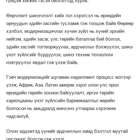
гүйцэж хөгжих гэсэн ойлголтод хүрэв.
Өөрчлөлт шинэчлэлт хийх гол хэрэгсэл нь өрнөдийн
орнуудын эдийн засгийн тусламж гэж тооцож байв Өөрөөр
хэлбэл, модернизацичлах хүчин зүйл нь хүний эрхийн
нийгэм, эдийн засаг, улс төрийн баталгаа бий болгох,
эдийн засгийг тогтворжуулах, ардчиллыг бэхжүүлэх, шинэ
үнэт зүйлсийг бүрдүүлэх, шинэ техник технологи
нэвтрүүлэх явдал гэж үзэж байв.
Гэвч модернизацийг шугаман хөдөлгөөнт процесс мэтээр
үзэж, Африк, Ази, Латин америк зэрэг олон улс орон
өрнөдийн төрийн зохион байгуулалт, иргэн төрийн
харилцааны үнэт зүйлсийн баримжааллыг өөрийн
болгосон нь амьдралд жинхэнэ утгаараа хэрэгжиж
чадсангүй.
Олон эрдэмтэд үүнийг ардчиллын замд бэлтгэл муутай
орсоноос болсон гэж үздэг.