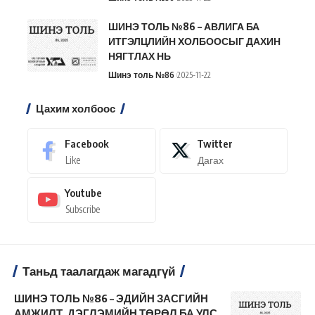
ШИНЭ ТОЛЬ №86 – АВЛИГА БА
ИТГЭЛЦЛИЙН ХОЛБООСЫГ ДАХИН
НЯГТЛАХ НЬ
Шинэ толь №86
2025-11-22
Цахим холбоос
Facebook
Twitter
Like
Дагах
Youtube
Subscribe
Таньд таалагдаж магадгүй
ШИНЭ ТОЛЬ №86 – ЭДИЙН ЗАСГИЙН
АМЖИЛТ, ДЭГЛЭМИЙН ТӨРӨЛ БА УЛС