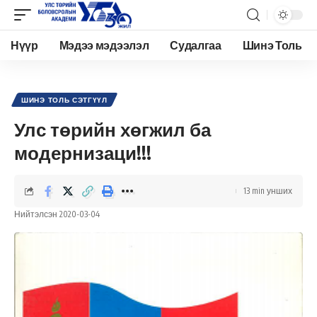
Нүүр
Мэдээ мэдээлэл
Судалгаа
Шинэ Толь
Academy.edu.mn
>
Нийтлэл
>
Шинэ Толь Сэтгүүл
>
Улс төрийн хөгжил ба модернизаци!!!
ШИНЭ ТОЛЬ СЭТГҮҮЛ
Улс төрийн хөгжил ба
модернизаци!!!
13 min унших
Нийтэлсэн 2020-03-04