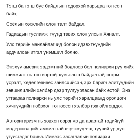
Тэгш ба тэгш бус байдлын тодорхой харьцаа тогтсон
байх;
Соёлын хөгжлийн олон талт байдал,
Гадаадын тусламж, түүнд тавих олон улсын Хяналт,
Улс төрийн манлайлагчид болон идэвхтнүүдийн
ардчилсан итгэл үнэмшил болно.
Энэхүү америк эрдэмтний бодлоор бол полиархи руу хийх
шилжилт нь тогтвортой, хувьслын байдалтай, огцом
үсрэлт, хөдөлгөөнөөс зайлсхийсэн, эрх баригч элитүүдийн
зөвшилцлийн хэлбэр дээр тулгуурласан байх ёстой. Энэ
утгаараа полиархи нь улс төрийн харилцаанд оролцогч
хүчнүүдийн ноёрхол тогтоосон хэлбэр гэж ойлгогддог.
Авторитаризм нь зөвхөн сөрөг үр дагавартай төдийгүй
модернизацийг амжилттай хэрэгжүүлэх, түүний үр дүнг
үгүйсгэдэг байна. Иймээс засаглалын полиархи