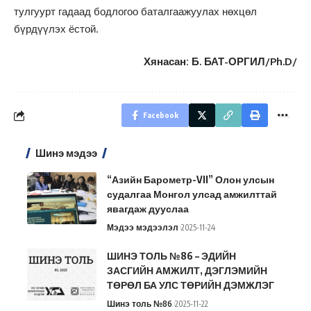
тулгуурт гадаад бодлогоо баталгаажуулах нөхцөл
бүрдүүлэх ёстой.
Хянасан: Б. БАТ-ОРГИЛ/Ph.D/
Facebook
Шинэ мэдээ
“Азийн Барометр-VII” Олон улсын
судалгаа Монгол улсад амжилттай
явагдаж дууслаа
Мэдээ мэдээлэл
2025-11-24
ШИНЭ ТОЛЬ №86 – ЭДИЙН
ЗАСГИЙН АМЖИЛТ, ДЭГЛЭМИЙН
ТӨРӨЛ БА УЛС ТӨРИЙН ДЭМЖЛЭГ
Шинэ толь №86
2025-11-22