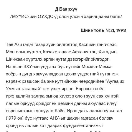
Д.Баярхүү
/МУҮИС-ийн ОУХДС-д олон улсын харилцааны багш/
Шинэ толь №21, 1998
Төв Ази гэдэг газар зүйн ойлголтод Каспийн тэнгисээс
Монголыг хүртэл, Казахстанаас Афганистан, Хятадын
Шинжаан хүртэлх өргөн нутаг дэвсгэрийг ойлгодог.
Нэгдсэн ЗХУ-ын үед энэ бүс нутгийг Москва-Мекка
хоёрын дунд хавчуулагдсан цөөнх үндэстний нутаг гэж
нэрлэж хэвшсэн ба энэ нутгийнхан чөөрсдийгөө “Аугаа их
Уммын тасархай” гэж үзэж ирсэн. Европын соёл
иргэншлийн залгаа өмнөд хилээр олон зуун сая хүнтэй
лалын орнууд оршдог нь цөмийн дайны аюулаас илүү
европынхныг түгшүүлж байв. Иран дахь лалын хувьсгал
(1979 он) бүс нутгаас АНУ-ыг шахан гаргасан боловч
оронд нь лалын хэт даврах фундаментализмыг