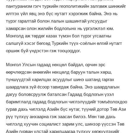
пантуранизм гэгч туркийн геополитикийн залгамж шинжийг
илтгэх үйл явц энэ бүс нутагт хэрэгжиж байна. Энэ нь
түрэг гаралтай болон лалын шашинтай улсуудыг
хамарсан олон жилийн бодлогынх нь үргэлжлэл юм.
Монголд аж төрдөг казах түмэн бол түрэг угсаатны
салшгүй хэсэг бөгєөд Туркийн түүх-соёлын өлгий нутагт
оршиж буй үндэстэн гэж тооцогддог.
Монгол Улсын гадаад нөхцөл байдал, орчин эрс
өөрчлөгдсөн өнөөгийн нөхцөлд баруун талын хөрш,
түншүүдтэй харилцах асуудлыг шинэ шатанд гаргах
шаардлага зүй ёсоор тавигдаж байна. Энэ шаардлагын
дагуу боловсруулж баталсан Гадаад бодлогын үзэл
баримтлалд гадаад бодлогын чиглэлүүдийг томъёолохдоо
гурав дахь чиглэлд Азийн бүс нутаг, түүний дотор Төв Ази
рүү түлхүү анхаарна гэж заасан билээ. Мөн тав дахь
чиглэлд хуучин социалист зарим улс, шинээр үүссэн Төв
Азийн гурван улстай харилцаагаа түлхүү хөгжүүлэхийг