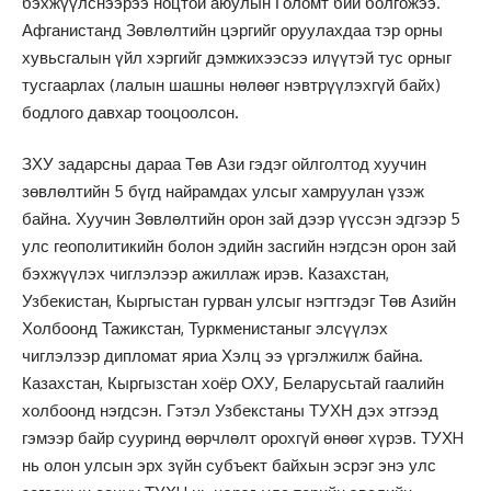
бэхжүүлснээрээ ноцтой аюулын Голомт бий болгожээ.
Афганистанд Зөвлөлтийн цэргийг оруулахдаа тэр орны
хувьсгалын үйл хэргийг дэмжихээсээ илүүтэй тус орныг
тусгаарлах (лалын шашны нөлөөг нэвтрүүлэхгүй байх)
бодлого давхар тооцоолсон.
ЗХУ задарсны дараа Төв Ази гэдэг ойлголтод хуучин
зөвлөлтийн 5 бүгд найрамдах улсыг хамруулан үзэж
байна. Хуучин Зөвлөлтийн орон зай дээр үүссэн эдгээр 5
улс геополитикийн болон эдийн засгийн нэгдсэн орон зай
бэхжүүлэх чиглэлээр ажиллаж ирэв. Казахстан,
Узбекистан, Кыргыстан гурван улсыг нэгтгэдэг Төв Азийн
Холбоонд Тажикстан, Туркменистаныг элсүүлэх
чиглэлээр дипломат яриа Хэлц ээ үргэлжилж байна.
Казахстан, Кыргызстан хоёр ОХУ, Беларусьтай гаалийн
холбоонд нэгдсэн. Гэтэл Узбекстаны ТУХН дэх этгээд
гэмээр байр сууринд өөрчлөлт орохгүй өнөөг хүрэв. ТУХH
нь олон улсын эрх зүйн субъект байхын эсрэг энэ улс