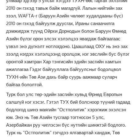
улмаар эдгээр 5 улсыг хэтдээ ТУХН-өөс гаргах эхлэлийг
2010 он гэхэд тавьж байж магадгүй. Лалын нийтийн зах
зээл, WAFTA-г (Баруун Азийн чөлөөт худалдааны бүс)
2010 он гэхэд байгуулж дуусгах, Ираны санаачилга
дэмжигдэж түүнд Ойрхи Дорнодын болон Баруун Өмнөд
Азийн бүлэг орон элсэх хэлэлцээ явагдаж байгаагаас
үзвэл энэ дүгнэлт нотлогдоно. Цаашлаад ОХУ нь энэ зах
зээлд нэгдэх хэлэлцээнд оролцож, нэг эвслийн бус бүлэг
оронтой хамтран Хар тэнгисийн эдийн засгийн хамтын
ажиллагаа Гэдэг байгууллага байгуулсныг бодолцвол
ТУХН-ийн Төв Ази дахь байр суурь аажмаар суларч
байгаа бололтой.
Турк бол улс төр-эдийн засгийн хувьд Өрнөд Европын
салшгүй нэг хэсэг. Гэтэл ТУХ бий болсноор түүний гадаад
бодлогод шинэ маягийн “Остполитик” хэрэгжиж эхэлсэн
юм. Энэ нь Төв Азийн тусгаар тогтносон 5 улс,
Азербайжан руу чиглэсэн бүс нутгийн шинжтэй бодлого.
Турк нь “Остполитик” гэгчдээ ялгавартай хандаж, Төв