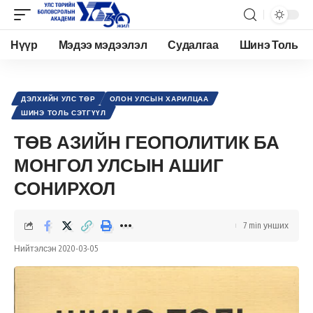
Нүүр
Мэдээ мэдээлэл
Судалгаа
Шинэ Толь
Academy.edu.mn
>
Нийтлэл
>
Олон Улсын харилцаа
>
Дэлхийн улс төр
>
ТӨВ АЗИЙН ГЕОПОЛИТИК БА МОНГОЛ УЛСЫН АШИГ СОНИРХОЛ
ДЭЛХИЙН УЛС ТӨР
ОЛОН УЛСЫН ХАРИЛЦАА
ШИНЭ ТОЛЬ СЭТГҮҮЛ
ТӨВ АЗИЙН ГЕОПОЛИТИК БА
МОНГОЛ УЛСЫН АШИГ
СОНИРХОЛ
7 min унших
Нийтэлсэн 2020-03-05