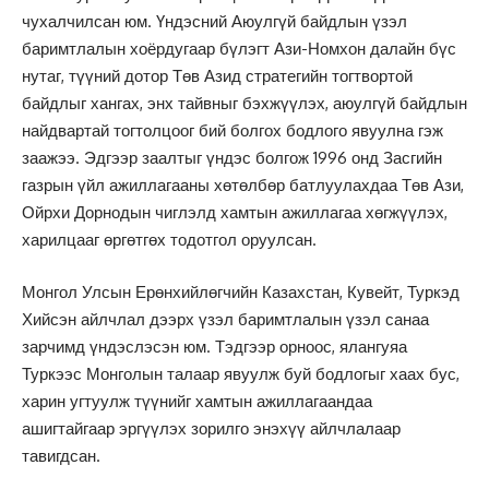
чухалчилсан юм. Үндэсний Аюулгүй байдлын үзэл
баримтлалын хоёрдугаар бүлэгт Ази-Номхон далайн бүс
нутаг, түүний дотор Төв Азид стратегийн тогтвортой
байдлыг хангах, энх тайвныг бэхжүүлэх, аюулгүй байдлын
найдвартай тогтолцоог бий болгох бодлого явуулна гэж
заажээ. Эдгээр заалтыг үндэс болгож 1996 онд Засгийн
газрын үйл ажиллагааны хөтөлбөр батлуулахдаа Төв Ази,
Ойрхи Дорнодын чиглэлд хамтын ажиллагаа хөгжүүлэх,
харилцааг өргөтгөх тодотгол оруулсан.
Монгол Улсын Ерөнхийлөгчийн Казахстан, Кувейт, Туркэд
Хийсэн айлчлал дээрх үзэл баримтлалын үзэл санаа
зарчимд үндэслэсэн юм. Тэдгээр орноос, ялангуяа
Туркээс Монголын талаар явуулж буй бодлогыг хаах бус,
харин угтуулж түүнийг хамтын ажиллагаандаа
ашигтайгаар эргүүлэх зорилго энэхүү айлчлалаар
тавигдсан.