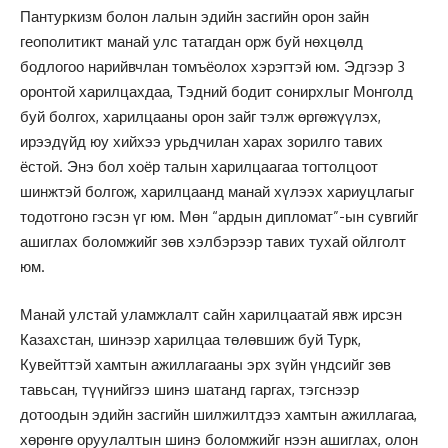
Пантуркизм болон лалын эдийн засгийн орон зайн
геополитикт манай улс татагдан орж буй нөхцөлд
бодлогоо нарийвчлан томъёолох хэрэгтэй юм. Эдгээр 3
оронтой харилцахдаа, Тэдний бодит сонирхлыг Монголд
буй болгох, харилцааны орон зайг тэлж өргөжүүлэх,
ирээдүйд юу хийхээ урьдчилан харах зорилго тавих
ёстой. Энэ бол хоёр талын харилцаагаа тогтолцоот
шинжтэй болгож, харилцаанд манай хүлээх хариуцлагыг
тодотгоно гэсэн үг юм. Мөн “ардын дипломат”-ын сувгийг
ашиглах боломжийг зөв хэлбэрээр тавих тухай ойлголт
юм.
Манай улстай уламжлалт сайн харилцаатай явж ирсэн
Казахстан, шинээр харилцаа төлөвшиж буй Турк,
Кувейттэй хамтын ажиллагааны эрх зүйн үндсийг зөв
тавьсан, түүнийгээ шинэ шатанд гаргах, тэгснээр
дотоодын эдийн засгийн шилжилтдээ хамтын ажиллагаа,
хөрөнгө оруулалтын шинэ боломжийг нээн ашиглах, олон