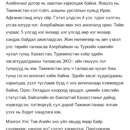
Азийнхныг дотор нь зааглан харилцаж байна. Жишээ нь,
Тажикистан хэл-соёл, шашны урсгалын хувьд Иран,
Афганистанд илүү ойр. Гэтэл үлдсэн 4 улс түрэг хэлтэн,
угсаа язгуур нэг. Азербайжан мөн энэ ангилалд орно. Тийм
учраас 5 улсад нэг янзаар, нэг улсад өөр нэг янзаар
хандах байдал ажиглагдсан. Жин нөлөөгөөр нь авч үзвэл
улс төрийн талаасаа Азербайжан нь Туркийн хамгийн
чухал түнш, Казахстан, Туркменстан хоёр эдийн
засагхудалдааны талаасаа ЭКО-: ийн гишүүн, гол
түншүүд нь юм. Тажикистан аль ч талаасаа чухал биш
түнш гэсэн ангилал хийж байна. Эдийн засаг-худалдааны
харилцаа, зээл тусламж бүгд л энэ ангилалаар хэмжигдэж
байна. Орос-Хятадын хооронд оршдог, цөмийн зэвсгийн
статустай, байгалийн их баялагтай Казахстаныг дайнд
нэрвэгдсэн, тогтворгүй, сул дорой Тажикистанаас ялгаж
үзэх нь бодит хандлага юм.
Монгол Улс Төв Азийн энэ үйл явцад ямар байр
сууринаас хандах вэ? гэдэгт хариулъя. Пантуркизм,