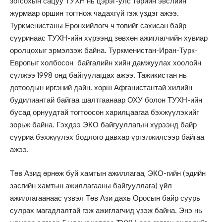
зогсохын сацуу ТУХH нь цэрэг-улс төрийн эвслийн
журмаар оршин тогтнож чадахгүй гэж үздэг ажээ.
Туркменистаны Ерөнхийлөгч ч төвийг сахисан байр
сууринаас ТУХН-ийн хүрээнд зөвхөн ажиглагчийн хувиар
оролцохыг эрмэлзэж байна. Туркменистан-Иран-Турк-
Европыг холбосон байгалийн хийн дамжуулах хоолойн
сүлжээ 1998 онд байгуулагдах ажээ. Тажикистан нь
дотоодын иргэний дайн. хөрш Афганистантай хилийн
будилиантай байгаа шалтгаанаар ОХУ болон ТУХН-ийн
бусад орнуудтай тогтоосон харилцаагаа бэхжүүлэхийг
зорьж байна. Гэхдээ ЭКО байгууллагын хүрээнд байр
сууриа бэхжүүлэх бодлого давхар үргэлжилсээр байгаа
ажээ.
Төв Азид өрнөж буй хамтын ажиллагаа, ЭКО-гийн (эдийн
засгийн хамтын ажиллагааны байгууллага) үйл
ажиллагаанаас үзвэл Төв Ази дахь Оросын байр суурь
сулрах магадлалтай гэж ажиглагчид үзэж байна. Энэ нь