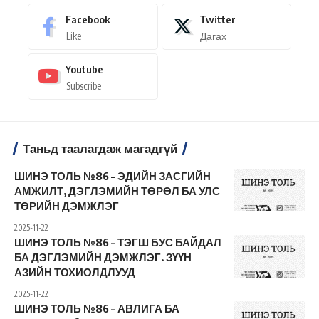
Facebook
Twitter
Like
Дагах
Youtube
Subscribe
Таньд таалагдаж магадгүй
ШИНЭ ТОЛЬ №86 – ЭДИЙН ЗАСГИЙН
АМЖИЛТ, ДЭГЛЭМИЙН ТӨРӨЛ БА УЛС
ТӨРИЙН ДЭМЖЛЭГ
2025-11-22
ШИНЭ ТОЛЬ №86 – ТЭГШ БУС БАЙДАЛ
БА ДЭГЛЭМИЙН ДЭМЖЛЭГ. ЗҮҮН
АЗИЙН ТОХИОЛДЛУУД
2025-11-22
ШИНЭ ТОЛЬ №86 – АВЛИГА БА