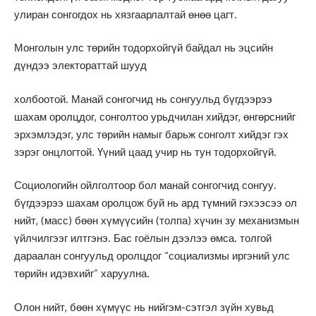
улиран сонгогдох нь хязгаарлалтай өнөө цагт.
Монголын улс төрийн тодорхойгүй байдал нь эцсийн
дүндээ электораттай шууд
холбоотой. Манай сонгогчид нь сонгуульд бүгдээрээ
шахам оролцдог, сонголтоо урьдчилан хийдэг, өнгөрснийг
эрхэмлэдэг, улс төрийн намыг барьж сонголт хийдэг гэх
зэрэг онцлогтой. Үүний цаад учир нь тун тодорхойгүй.
Социологийн ойлголтоор бол манай сонгогчид сонгуу.
бүгдээрээ шахам оролцож буй нь ард түмний гэхээсээ ол
нийт, (масс) бөөн хүмүүсийн (толпа) хүчин зу механизмын
үйлчилгээг илтгэнэ. Бас гоёлын дээлээ өмса. толгой
дараалан сонгуульд оролцдог “социализмы иргэний улс
төрийн идэвхийг” харуулна.
Олон нийт, бөөн хүмүүс нь нийгэм-сэтгэл зүйн хувьд