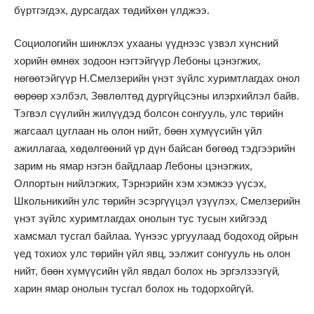
бүртгэгдэх, дурсагдах төдийхөн үлджээ.
Социологийн шинжлэх ухааны үүднээс үзвэл хүнсний
хорийн өмнөх зодоон нэгтэйгүүр Лебоны цэнэгжих,
нөгөөтэйгүүр Н.Смелзерийн үнэт зүйлс хуримтлагдах онол
өөрөөр хэлбэл, Зөвлөлтөд дургүйцсэны илэрхийлэл байв.
Тэгвэл сүүлийн жилүүдэд болсон сонгууль, улс төрийн
жагсаал цуглаан нь олон нийт, бөөн хүмүүсийн үйл
ажиллагаа, хөдөлгөөний үр дүн байсан бөгөөд тэдгээрийн
зарим нь ямар нэгэн байдлаар Лебоны цэнэгжих,
Олпортын нийлэгжих, Тэрнэрийн хэм хэмжээ үүсэх,
Школьникийн улс төрийн эсэргүүцэл үзүүлэх, Смелзерийн
үнэт зүйлс хуримтлагдах онолын тус тусын хийгээд
хамсмал тусгал байлаа. Үүнээс ургуулаад бодоход ойрын
үед тохиох улс төрийн үйл явц, ээлжит сонгууль нь олон
нийт, бөөн хүмүүсийн үйл явдал болох нь эргэлзээгүй,
харин ямар онолын тусгал болох нь тодорхойгүй.