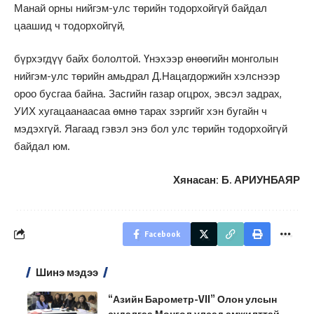
Манай орны нийгэм-улс төрийн тодорхойгүй байдал
цаашид ч тодорхойгүй,
бүрхэгдүү байх бололтой. Үнэхээр өнөөгийн монголын
нийгэм-улс төрийн амьдрал Д.Нацагдоржийн хэлснээр
ороо бусгаа байна. Засгийн газар огцрох, эвсэл задрах,
УИХ хугацаанаасаа өмнө тарах зэргийг хэн бугайн ч
мэдэхгүй. Яагаад гэвэл энэ бол улс төрийн тодорхойгүй
байдал юм.
Хянасан: Б. АРИУНБАЯР
Facebook
Шинэ мэдээ
“Азийн Барометр-VII” Олон улсын
судалгаа Монгол улсад амжилттай