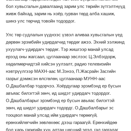
бол хувьсгалын давалгаанд зарим улс төрийн зүтгэлтнүүд
живж байхад, зарим нь хоёр, гурван төрд алба хашиж,
шинэ улс төрчид товойн тодордог.
Улс төр судлалын үүднээс үзвэл аливаа хувьсгалын үед
дөрвөн эрэмбийн удирдагчид төрдөг ажээ. Эхний ээлжинд
ухуулагч-удирдагч төрдөг. Тэр жишгээр манай улсад
ерээд оны жагсаал, цуглаанаар эвслээс Ц.Элбэгдорж,
хөдөлмөрчидтэй хийсэн уулзалт, радио телевизийн
нэвтрүүлгээр МАХН-аас М.Зэнээ, П.Жасрайн Засгийн
газрыг дэмжсэн өлсгөлөн, цуглаанаар МУНН-аас
О.Дашбалбар тодорчээ. Хоёрдугаар эрэмбэнд ер бусын
авъяас билэгтэй зөнч, ид шидэт удирдагч тодордог.
О.Дашбалбарыг эрэмбэнд ер бусын авьяас билэгтэй
зөнч, ид шидэт удирдагч тодордг. О.Дашбалбарыг эс
тооцвол манай улсад ийм удирдагч төрөөгүй,
ерөнхийлөгчийн зөвлөхөөс дээш гараагүй. Ерөнхийдөө
бол харь гаригийн хүн, алтан цөгцний эрэл, гал гаргадаг