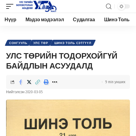
Нүүр
Мэдээ мэдээлэл
Судалгаа
Шинэ Толь
Academy.edu.mn
>
Нийтлэл
>
Улс төр
>
Сонгууль
>
УЛС ТӨРИЙН ТОДОРХОЙГҮЙ БАЙДЛЫН АСУУДАЛД
СОНГУУЛЬ
УЛС ТӨР
ШИНЭ ТОЛЬ СЭТГҮҮЛ
УЛС ТӨРИЙН ТОДОРХОЙГҮЙ
БАЙДЛЫН АСУУДАЛД
9 min унших
Нийтэлсэн 2020-03-05