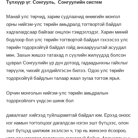
Түлхүүр үг: Сонгууль, Сонгуулийн систем
Манай улс төрчид, зарим судлаачид өнөөгийн монгол
орны нийгэм-улс төрийн амьдралд тогтвортой байдал
хадгалагдсаар байгааг онцлон тэмдэглэдэг. Харин миний
бодлоор бол улс төрийн тогтвортой байдал гэхээсээ улс
төрийн тодорхойгүй байдал гойд анхаарууштай асуудал
мөн. Захын жишээ татахад л сүүлийн жилүүдэд болсон
цуврал Сонгуулийн үр дүн дотоод, гадаадынхны гайхлыг
төрүүлж, чихийг дэлдийлгэсэн билээ. Одоо улс төрийн
тодорхойгүй байдлын талаар жаал зугаа тогтож ярья.
Орчин монголын нийгэм-улс төрийн амьдралын
тодорхойлогч үндсэн шинж бол
давалгаат хийгээд туйлшрамтгай байдал юм. Ерээд оноос
нэг намын тогтолцоог дагалдсан нэгэн эшт бүтцээс, олон
эшт бүтцэд шилжиж эхэлсэн ч, тэр нь жинхэнэ ёсоороо,