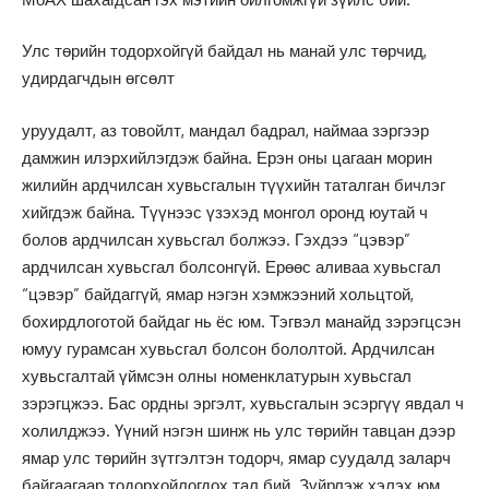
Улс төрийн тодорхойгүй байдал нь манай улс төрчид,
удирдагчдын өгсөлт
уруудалт, аз товойлт, мандал бадрал, наймаа зэргээр
дамжин илэрхийлэгдэж байна. Ерэн оны цагаан морин
жилийн ардчилсан хувьсгалын түүхийн таталган бичлэг
хийгдэж байна. Түүнээс үзэхэд монгол оронд юутай ч
болов ардчилсан хувьсгал болжээ. Гэхдээ “цэвэр”
ардчилсан хувьсгал болсонгүй. Ерөөс аливаа хувьсгал
“цэвэр” байдаггүй, ямар нэгэн хэмжээний хольцтой,
бохирдлоготой байдаг нь ёс юм. Тэгвэл манайд зэрэгцсэн
юмуу гурамсан хувьсгал болсон бололтой. Ардчилсан
хувьсгалтай үймсэн олны номенклатурын хувьсгал
зэрэгцжээ. Бас ордны эргэлт, хувьсгалын эсэргүү явдал ч
холилджээ. Үүний нэгэн шинж нь улс төрийн тавцан дээр
ямар улс төрийн зүтгэлтэн тодорч, ямар суудалд заларч
байгаагаар тодорхойлогдох тал бий. Зүйрлэж хэлэх юм