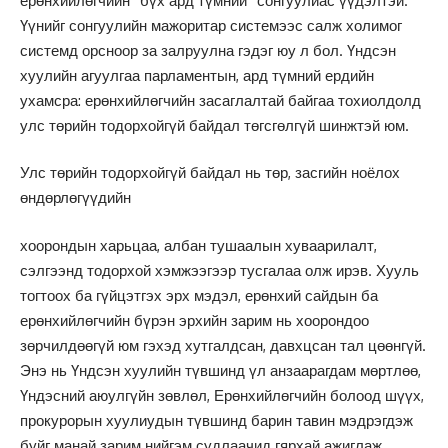
ерөнхийлөгчийн “бүх ард түмний” сонгуулиас үүдэлтэй.
Үүнийг сонгуулийн мажоритар системээс салж холимог
системд орсноор за залруулна гэдэг юу л бол. Үндсэн
хуулийн агуулгаа парламентын, ард түмний ердийн
ухамсра: ерөнхийлөгчийн засаглалтай байгаа тохиолдолд
улс төрийн тодорхойгүй байдал төгсгөлгүй шинжтэй юм.
Улс төрийн тодорхойгүй байдал нь төр, засгийн ноёлох
өндөрлөгүүдийн
хоорондын харьцаа, албан тушаалын хуваарилалт,
сэлгээнд тодорхой хэмжээгээр тусгалаа олж ирэв. Хууль
тогтоох ба гүйцэтгэх эрх мэдэл, ерөнхий сайдын ба
ерөнхийлөгчийн бүрэн эрхийн зарим нь хоорондоо
зөрчилдөөгүй юм гэхэд хутгалдсан, давхцсан тал цөөнгүй.
Энэ нь Үндсэн хуулийн түвшинд үл анзаарагдам мөртлөө,
Үндэсний аюулгүйн зөвлөл, Ерөнхийлөгчийн болоод шүүх,
прокурорын хуулиудын түвшинд барин тавин мэдрэгдэж
буйг манай зарим нийгэм судлаачид гярхай ажиглаж,