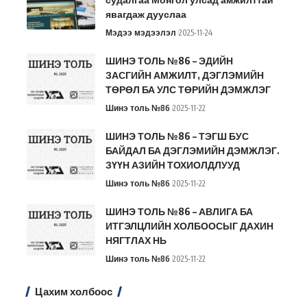
явагдаж дууслаа
Мэдээ мэдээлэл
2025-11-24
ШИНЭ ТОЛЬ №86 – ЭДИЙН
ЗАСГИЙН АМЖИЛТ, ДЭГЛЭМИЙН
ТӨРӨЛ БА УЛС ТӨРИЙН ДЭМЖЛЭГ
Шинэ толь №86
2025-11-22
ШИНЭ ТОЛЬ №86 – ТЭГШ БУС
БАЙДАЛ БА ДЭГЛЭМИЙН ДЭМЖЛЭГ.
ЗҮҮН АЗИЙН ТОХИОЛДЛУУД
Шинэ толь №86
2025-11-22
ШИНЭ ТОЛЬ №86 – АВЛИГА БА
ИТГЭЛЦЛИЙН ХОЛБООСЫГ ДАХИН
НЯГТЛАХ НЬ
Шинэ толь №86
2025-11-22
Цахим холбоос