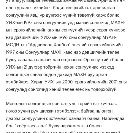
утга агуулгаараа төлөвшиж амжаагүй байна. Ардчиллын ч,
олон ургальч үзлийн ч бодит илэрхийлэл, ардчилсан
сонгуулийн явц, үр дүнгээс үүнийг төвөггүй харж болно.
УИХ-ын 1992 оны сонгуулийн үед манай сонгогчид МАХН-
ын, ерөнхийлөгчийн анхны сонгуулийн үеэр сөрөг хүчнээс
нэр дэвшигчийн, УИХ-ын 1996 оны сонгуулиар МҮАН-
МСДН-ын “Ардчилсан Холбоо” эвслийн ерөнхийлөгчийн
1997 оны Сонгуулиар МАХН-аас нэр дэвшигчийн төлөө
буюу саналаа салаавчлан өгцгөөсөн. Орон нутгийн болон
УИХ-ын 21 дүгээр тойргийн нөхөн сонгуулиас үзэхэд
сонгогчдын санаа бодол дахиад МАХН руу эргэн
хэлбийжээ. Харин УИХ-ын 2000, ерөнхийлөгчийн 2001 оны
сонгуульд сонгогчид хэний төлөө өгөх нь тодорхойгүй.
Монголын сонгогчдын сонголт улс төрийн нэг хүчнээс
нөгөө хүчин рүү шилжин хэлбэлзэж байгаа нь өнгөн
дээрээ сонгуулийн системээс хамаарч байна. Нарийндаа
бол “хоёр засаглал” буюу парламентын болон