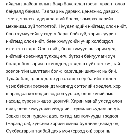
айдсын, дайсагналын, баяр баясгалан гэсэн гурван төлөв
байдалд байдаг. Тэдгээр нь дарвих, цэнэгжих, дэврэх,
тэлэх, эрчлэх, удирдлагагүй болох, замхрах нарийн
механизм, зүй тогтолтой. Нүүдэлчдийн нийгэмд олон нийт,
бөөн хүмүүсийн үзэгдэл бараг байхгүй, харин суурин
нийгэмд олон нийт, бөөн хүмүүсийн учир холбогдол
ихээхэн өсдөг. Олон нийт, бөөн хүмүүс нь зарим үед
нийгмийн хөгжилд түлхэц өгч, бүтээн байгуулагч хүч
болдог бол зарим тохиолдолд эвдлэн сүйтгэгч хүч, гай
зовлонгийн шалтгаан болж, харилцан шилжих нь бий.
Тухайлбал, цэнгэлдэх хүрээлэнд хоёр багийн тоглолт
үзэж байсан хөгжөөн дэмжигчид сэтгэлийн хөдлөл, хор
шарандаа хөтлөгдөн зодоон үүсгэж, олон хүний амь
насанд хүрсэн жишээ цөөнгүй. Харин манай улсад олон
нийт, бөөн хүмүүсийн үйлдлийг төдийлөн судалсангүй.
Зөвхөн есөн гудамж дахь хятад, монголчуудын зодоон
(жараад он), хүнсний хорийн өмнөх будлиан (наяад он),
Сүхбаатарын талбай дахь мөч (ерээд он) зэрэг нь