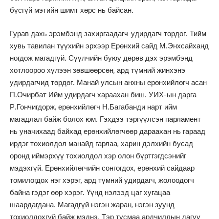
бүсгүй мэтийн шимт хөрс нь байсан.
Гурав дахь эрэмбэнд захиргаадагч-удирдагч төрдөг. Тийм
хувь тавилан түүхийн эрхээр Ерөнхий сайд М.Энхсайханд
ногдож магадгүй. Сүүлчийн буюу дөрөв дэх эрэмбэнд
хотлоороо хүлээн зөвшөөрсөн, ард түмний жинхэнэ
удирдагчид төрдөг. Манай улсын анхны ерөнхийлөгч асан
П.Очирбат Ийм удирдагч хараахан биш. УИХ-ын дарга
Р.Гончигдорж, ерөнхийлөгч Н.Багабанди нарт ийм
магадлал байж болох юм. Гэхдээ тэргүүлсэн парламент
нь уначихаад байхад ерөнхийлөгчөөр дараахан нь гараад
ирдэг тохиолдол манайд гарлаа, харин дэлхийн бусад
оронд иймэрхүү тохиолдол хэр олон бүртгэгдсэнийг
мэдэхгүй. Ерөнхийлөгчийн сонгогдох, ерөнхий сайдаар
томилогдох нэг хэрэг, ард түмний удирдагч, жолоодогч
байна гэдэг өөр хэрэг. Үүнд нэлээд цаг хугацаа
шаардагдана. Магадгүй нэгэн жаран, нэгэн зуунд
тохиолдохгүй байж мэднэ. Тэр тусмаа ардчиллын дагуу