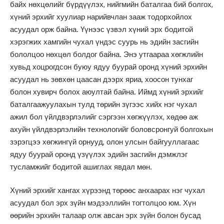
байх нөхцөлийг бүрдүүлэх, нийгмийн баталгаа бий болгох,
хүний эрхийг хуулиар нарийвчлан зааж тодорхойлох
асуудал орж байна. Үүнээс үзвэл хүний эрх бодитой
хэрэгжих хамгийн чухал үндэс суурь нь эдийн засгийн
бололцоо нөхцөл болдог байна. Энэ утгаараа хөгжлийн
хувьд хоцрогдсон буюу ядуу буурай оронд хүний эрхийн
асуудал нь зөвхөн цаасан дээрх яриа, хоосон тунхаг
болон хувирч болох аюултай байна. Иймд хүний эрхийг
баталгаажуулахын тулд төрийн зүгээс хийх нэг чухал
ажил бол үйлдвэрлэлийг сэргээн хөгжүүлэх, хөдөө аж
ахуйн үйлдвэрлэлийн технологийг боловсронгуй болгохын
зэрэгцээ хөгжингүй орнууд, олон улсын байгууллагаас
ядуу буурай оронд үзүүлэх эдийн засгийн дэмжлэг
тусламжийг бодитой ашиглах явдал мөн.
Хүний эрхийг хангах хүрээнд төрөөс анхаарах нэг чухал
асуудал бол эрх зүйн мэдээллийн тогтолцоо юм. Хүн
өөрийн эрхийн талаар олж авсан эрх зүйн болон бусад