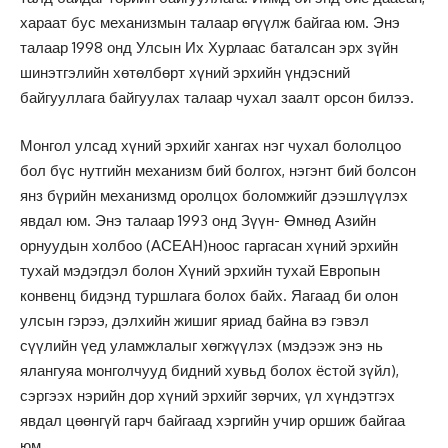
хараат бус механизмын талаар өгүүлж байгаа юм. Энэ
талаар 1998 онд Улсын Их Хурлаас баталсан эрх зүйн
шинэтгэлийн хөтөлбөрт хүний эрхийн үндэсний
байгууллага байгуулах талаар чухал заалт орсон билээ.
Монгол улсад хүний эрхийг хангах нэг чухал бололцоо
бол бүс нутгийн механизм бий болгох, нэгэнт бий болсон
янз бүрийн механизмд оролцох боломжийг дээшлүүлэх
явдал юм. Энэ талаар 1993 онд Зүүн- Өмнөд Азийн
орнуудын холбоо (АСЕАН)ноос гаргасан хүний эрхийн
тухай мэдэгдэл болон Хүний эрхийн тухай Европын
конвенц бидэнд туршлага болох байх. Яагаад би олон
улсын гэрээ, дэлхийн жишиг яриад байна вэ гэвэл
сүүлийн үед уламжлалыг хөгжүүлэх (мэдээж энэ нь
ялангуяа монголчууд бидний хувьд болох ёстой зүйл),
сэргээх нэрийн дор хүний эрхийг зөрчих, үл хүндэтгэх
явдал цөөнгүй гарч байгаад хэргийн учир оршиж байгаа
юм.