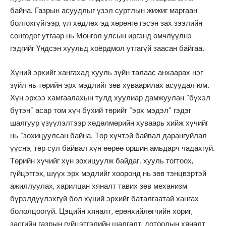
байна. Газрын асуудлыг үзэл суртлын жижиг маргаан
болгохгүйгээр, үл хөдлөх эд хөрөнгө гэсэн зах зээлийн
сонгодог утгаар нь Монгол улсын иргэнд өмчлүүлнэ
гэдгийг Үндсэн хуульд хоёрдмол утгагүй заасан байгаа.
Хүний эрхийг хангахад хууль зүйн талаас анхаарах нэг
зүйл нь төрийн эрх мэдлийг зөв хуваарилах асуудал юм.
Хүн эрхээ хамгаалахын тулд хуулиар дамжуулан “бүхэл
бүтэн” асар том хүч бүхий төрийг “эрх мэдэл” гэдэг
шалгуур үзүүлэлтээр хөдөлмөрийн хуваарь хийж хүчийг
нь “зохицуулсан байна. Төр хүчтэй байвал дарангуйлал
үүснэ, төр сул байвал хүн өөрөө оршин амьдарч чадахгүй.
Төрийн хүчийг хүн зохицуулж байдаг. хууль тогтоох,
гүйцэтгэх, шүүх эрх мэдлийг хооронд нь зөв тэнцвэртэй
ажиллуулах, харилцан хяналт тавих зөв механизм
бүрэлдүүлэхгүй бол хүний эрхийг баталгаатай хангах
бололцоогүй. Цэцийн хяналт, ерөнхийлөгчийн хориг,
засгийн газрын гүйцэтгэлийн шалгалт, дотоодын хяналт