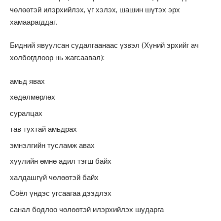
чөлөөтэй илэрхийлэх, үг хэлэх, шашин шүтэх эрх
хамаарагддаг.
Бидний явуулсан судалгаанаас үзвэл (Хүний эрхийг ач
холбогдлоор нь жагсаавал):
амьд явах
хөдөлмөрлөх
суралцах
тав тухтай амьдрах
эмнэлгийн тусламж авах
хуулийн өмнө адил тэгш байх
халдашгүй чөлөөтэй байх
Соёл үндэс угсаагаа дээдлэх
санал бодлоо чөлөөтэй илэрхийлэх шударга