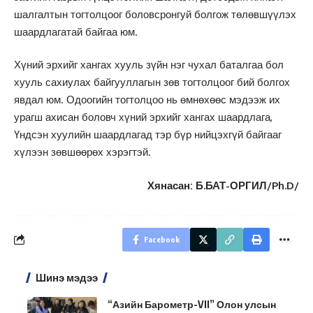
шалгалтын тогтолцоог боловсронгуй болгож төлөвшүүлэх
шаардлагатай байгаа юм.
Хүний эрхийг хангах хууль зүйн нэг чухал баталгаа бол
хууль сахиулах байгууллагын зөв тогтолцоог бий болгох
явдал юм. Одоогийн тогтолцоо нь өмнөхөөс мэдээж их
урагш ахисан боловч хүний эрхийг хангах шаардлага,
Үндсэн хуулийн шаардлагад тэр бүр нийцэхгүй байгааг
хүлээн зөвшөөрөх хэрэгтэй.
Хянасан: Б.БАТ-ОРГИЛ/Ph.D/
Facebook
Шинэ мэдээ
“Азийн Барометр-VII” Олон улсын