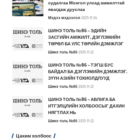
судалгаа Монгол улсад амжилттай
явагдаж дууслаа
Мэдээ мэдээлэл
2025-11-24
ШИНЭ ТОЛЬ №86 – ЭДИЙН
ЗАСГИЙН АМЖИЛТ, ДЭГЛЭМИЙН
ТӨРӨЛ БА УЛС ТӨРИЙН ДЭМЖЛЭГ
Шинэ толь №86
2025-11-22
ШИНЭ ТОЛЬ №86 – ТЭГШ БУС
БАЙДАЛ БА ДЭГЛЭМИЙН ДЭМЖЛЭГ.
ЗҮҮН АЗИЙН ТОХИОЛДЛУУД
Шинэ толь №86
2025-11-22
ШИНЭ ТОЛЬ №86 – АВЛИГА БА
ИТГЭЛЦЛИЙН ХОЛБООСЫГ ДАХИН
НЯГТЛАХ НЬ
Шинэ толь №86
2025-11-22
Цахим холбоос