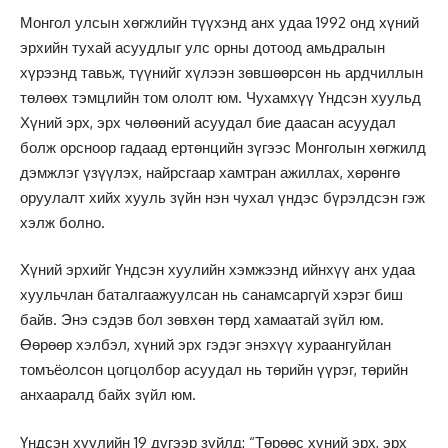
Монгол улсын хөгжлийн түүхэнд анх удаа 1992 онд хүний
эрхийн тухай асуудлыг улс орны дотоод амьдралын
хүрээнд тавьж, түүнийг хүлээн зөвшөөрсөн нь ардчиллын
төлөөх тэмцлийн том ололт юм. Чухамхүү Үндсэн хуульд
Хүний эрх, эрх чөлөөний асуудал бие даасан асуудал
болж орсноор гадаад ертөнцийн зүгээс Монголын хөгжилд
дэмжлэг үзүүлэх, найрсгаар хамтран ажиллах, хөрөнгө
оруулалт хийх хууль зүйн нэн чухал үндэс бүрэлдсэн гэж
хэлж болно.
Хүний эрхийг Үндсэн хуулийн хэмжээнд ийнхүү анх удаа
хуульчлан баталгаажуулсан нь санамсаргүй хэрэг биш
байв. Энэ сэдэв бол зөвхөн төрд хамаатай зүйл юм.
Өөрөөр хэлбэл, хүний эрх гэдэг энэхүү хураангуйлан
томъёолсон цогцолбор асуудал нь төрийн үүрэг, төрийн
анхааралд байх зүйл юм.
Үндсэн хуулийн 19 дүгээр зүйлд: “Төрөөс хүний эрх, эрх