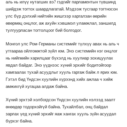
аль нь илүү нутагших вэ? гэдгийг парламентын түвшинд
шийдэж тогтох шаардлагатай. Мэдээж тусгаар тогтносон
улс бүр дэлхий нийтийн жишгээр харгалзан өөрийн
өвөрмөц онцлог, аж ахуйн хэвшмэл уламжлал, заншилд
тулгуурласан тогтолцоог бий болгодог.
Монгол улс Ром-Германы системийг түлхүү авах нь аль ч
утгаараа ойлгомжтой зүйл юм. Энэ системийн нэг онцлог
нь нийгмийн харилцааг бүхэлд нь хуулиар зохицуулах
явдал байдаг. Энэ үүднээс хүний эрхийг бодитойгоор
хамгаалах тухай асуудлыг хууль гаргаж байж л ярих юм.
Гэтэл бид Үндсэн хуулийн хүрээнд хийх ажлаа ч хийж
амжихгүй хугацаа алдаж байна.
Хүний эрхтэй холбогдсон Үндсэн хуулийн нэлээд заалт
өнөөдөр тодорхойгүй байна. Тухайлбал, онц байдал
зарлах үед хүний эрхийг яаж хангах хууль зүйн асуудал
бүрхэг байна.