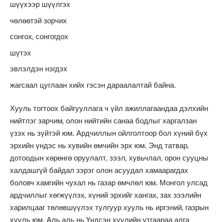
шүүхээр шүүлгэх
чөлөөтэй зорчих
сонгох, сонгогдох
шүтэх
эвлэлдэн нэгдэх
жагсаал цуглаан хийх гэсэн дараалалтай байна.
Хууль тогтоох байгууллага ч үйл ажиллагаандаа дэлхийн
нийтлэг зарчим, олон нийтийн санаа бодлыг харгалзан
үзэх нь зүйтэй юм. Ардчиллын ойлголтоор бол хүний бүх
эрхийн үндэс нь хувийн өмчийн эрх юм. Энд татвар,
дотоодын хөрөнгө оруулалт, зээл, хувьчлал, орон сууцны
халдашгүй байдал зэрэг олон асуудал хамаарагдах
боловч хамгийн чухал нь газар өмчлөл юм. Монгол улсад
ардчиллыг хөгжүүлэх, хүний эрхийг хангах, зах зээлийн
харилцааг төлөвшүүлэх тулгуур хууль нь иргэний, газрын
хууль юм. Аль аль нь Үндсэн хуулийн утгаараа алга