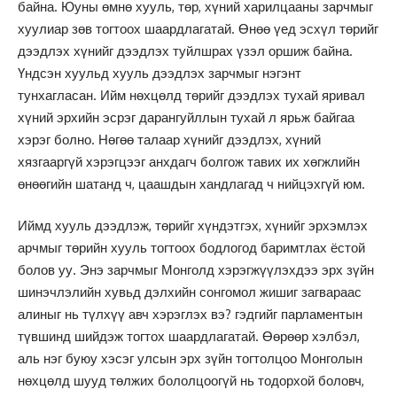
байна. Юуны өмнө хууль, төр, хүний харилцааны зарчмыг
хуулиар зөв тогтоох шаардлагатай. Өнөө үед эсхүл төрийг
дээдлэх хүнийг дээдлэх туйлшрах үзэл оршиж байна.
Үндсэн хуульд хууль дээдлэх зарчмыг нэгэнт
тунхагласан. Ийм нөхцөлд төрийг дээдлэх тухай яривал
хүний эрхийн эсрэг дарангуйллын тухай л ярьж байгаа
хэрэг болно. Нөгөө талаар хүнийг дээдлэх, хүний
хязгааргүй хэрэгцээг анхдагч болгож тавих их хөгжлийн
өнөөгийн шатанд ч, цаашдын хандлагад ч нийцэхгүй юм.
Иймд хууль дээдлэж, төрийг хүндэтгэх, хүнийг эрхэмлэх
арчмыг төрийн хууль тогтоох бодлогод баримтлах ёстой
болов уу. Энэ зарчмыг Монголд хэрэгжүүлэхдээ эрх зүйн
шинэчлэлийн хувьд дэлхийн сонгомол жишиг загвараас
алиныг нь түлхүү авч хэрэглэх вэ? гэдгийг парламентын
түвшинд шийдэж тогтох шаардлагатай. Өөрөөр хэлбэл,
аль нэг буюу хэсэг улсын эрх зүйн тогтолцоо Монголын
нөхцөлд шууд төлжих бололцоогүй нь тодорхой боловч,