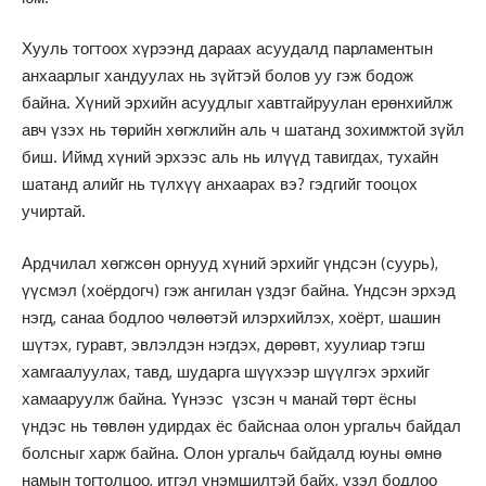
Хууль тогтоох хүрээнд дараах асуудалд парламентын
анхаарлыг хандуулах нь зүйтэй болов уу гэж бодож
байна. Хүний эрхийн асуудлыг хавтгайруулан ерөнхийлж
авч үзэх нь төрийн хөгжлийн аль ч шатанд зохимжтой зүйл
биш. Иймд хүний эрхээс аль нь илүүд тавигдах, тухайн
шатанд алийг нь түлхүү анхаарах вэ? гэдгийг тооцох
учиртай.
Ардчилал хөгжсөн орнууд хүний эрхийг үндсэн (суурь),
үүсмэл (хоёрдогч) гэж ангилан үздэг байна. Үндсэн эрхэд
нэгд, санаа бодлоо чөлөөтэй илэрхийлэх, хоёрт, шашин
шүтэх, гуравт, эвлэлдэн нэгдэх, дөрөвт, хуулиар тэгш
хамгаалуулах, тавд, шударга шүүхээр шүүлгэх эрхийг
хамааруулж байна. Үүнээс үзсэн ч манай төрт ёсны
үндэс нь төвлөн удирдах ёс байснаа олон ургальч байдал
болсныг харж байна. Олон ургальч байдалд юуны өмнө
намын тогтолцоо, итгэл үнэмшилтэй байх, үзэл бодлоо