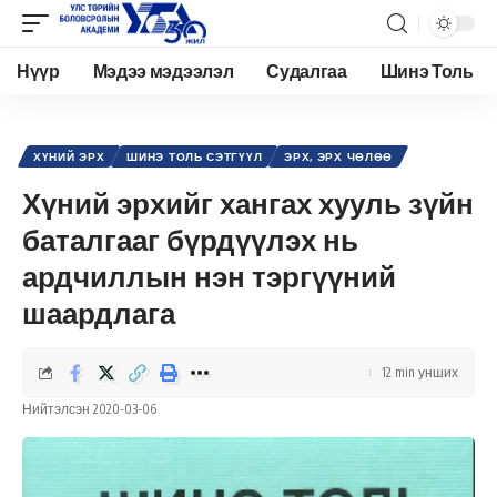
Нүүр
Мэдээ мэдээлэл
Судалгаа
Шинэ Толь
Academy.edu.mn
>
Нийтлэл
>
Хүний эрх
>
Эрх, эрх чөлөө
>
Хүний эрхийг хангах хууль зүйн баталгааг бүрдүүлэх нь ардчиллын нэн тэргүүний шаардлага
ХҮНИЙ ЭРХ
ШИНЭ ТОЛЬ СЭТГҮҮЛ
ЭРХ, ЭРХ ЧӨЛӨӨ
Хүний эрхийг хангах хууль зүйн
баталгааг бүрдүүлэх нь
ардчиллын нэн тэргүүний
шаардлага
12 min унших
Нийтэлсэн 2020-03-06