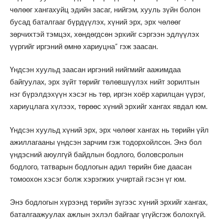
чөлөөг хангахуйц эдийн засаг, нийгэм, хууль зүйн болон
бусад баталгааг бүрдүүлэх, хүний эрх, эрх чөлөөг
зөрчихтэй тэмцэх, хөндөгдсөн эрхийг сэргээн эдлүүлэх
үүргийг иргэний өмнө хариуцна” гэж заасан.
Үндсэн хуульд заасан иргэний нийгмийг аажимдаа
байгуулах, эрх зүйт төрийг төлөвшүүлэх нийт зорилтын
нэг бүрэлдэхүүн хэсэг нь төр, иргэн хоёр харилцан үүрэг,
хариуцлага хүлээх, төрөөс хүний эрхийг хангах явдал юм.
Үндсэн хуульд хүний эрх, эрх чөлөөг хангах нь төрийн үйл
ажиллагааны үндсэн зарчим гэж тодорхойлсон. Энэ бол
үндэсний аюулгүй байдлын бодлого, боловсролын
бодлого, татварын бодлогын адил төрийн бие даасан
томоохон хэсэг болж хэрэгжих учиртай гэсэн үг юм.
Энэ бодлогын хүрээнд төрийн зүгээс хүний эрхийг хангах,
баталгаажуулах ажлын эхлэл байгааг үгүйсгэж болохгүй.