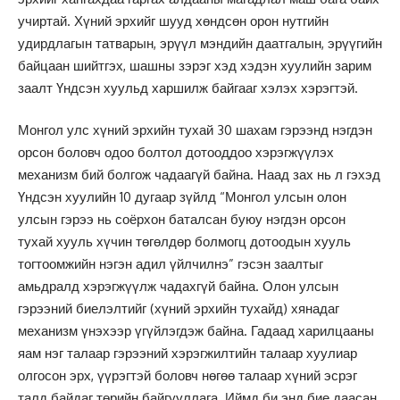
учиртай. Хүний эрхийг шууд хөндсөн орон нутгийн
удирдлагын татварын, эрүүл мэндийн даатгалын, эрүүгийн
байцаан шийтгэх, шашны зэрэг хэд хэдэн хуулийн зарим
заалт Үндсэн хуульд харшилж байгааг хэлэх хэрэгтэй.
Монгол улс хүний эрхийн тухай 30 шахам гэрээнд нэгдэн
орсон боловч одоо болтол дотооддоо хэрэгжүүлэх
механизм бий болгож чадаагүй байна. Наад зах нь л гэхэд
Үндсэн хуулийн 10 дугаар зүйлд “Монгол улсын олон
улсын гэрээ нь соёрхон баталсан буюу нэгдэн орсон
тухай хууль хүчин төгөлдөр болмогц дотоодын хууль
тогтоомжийн нэгэн адил үйлчилнэ” гэсэн заалтыг
амьдралд хэрэгжүүлж чадахгүй байна. Олон улсын
гэрээний биелэлтийг (хүний эрхийн тухайд) хянадаг
механизм үнэхээр үгүйлэгдэж байна. Гадаад харилцааны
яам нэг талаар гэрээний хэрэгжилтийн талаар хуулиар
олгосон эрх, үүрэгтэй боловч нөгөө талаар хүний эсрэг
талд байдаг төрийн байгууллага. Иймд би энд бие даасан,