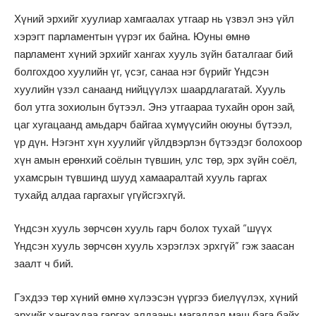
Хүний эрхийг хуулиар хамгаалах утгаар нь үзвэл энэ үйл
хэрэгт парламентын үүрэг их байна. Юуны өмнө
парламент хүний эрхийг хангах хууль зүйн баталгааг бий
болгохдоо хуулийн үг, үсэг, санаа нэг бүрийг Үндсэн
хуулийн үзэл санаанд нийцүүлэх шаардлагатай. Хууль
бол утга зохиолын бүтээл. Энэ утгаараа тухайн орон зай,
цаг хугацаанд амьдарч байгаа хүмүүсийн оюуны бүтээл,
үр дүн. Нэгэнт хүн хуулийг үйлдвэрлэн бүтээдэг болохоор
хүн амын ерөнхий соёлын түвшин, улс төр, эрх зүйн соёл,
ухамсрын түвшинд шууд хамааралтай хууль гаргах
тухайд алдаа гаргахыг үгүйсгэхгүй.
Үндсэн хууль зөрчсөн хууль гарч болох тухай “шүүх
Үндсэн хууль зөрчсөн хууль хэрэглэх эрхгүй” гэж заасан
заалт ч бий.
Гэхдээ төр хүний өмнө хүлээсэн үүргээ биелүүлэх, хүний
эрхийг хангахдаа гаргах алдааны магадлал маш бага байх