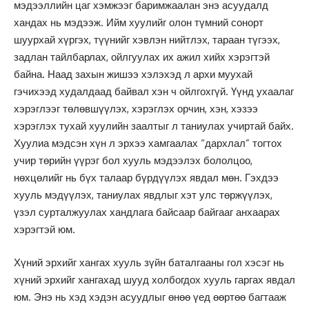
мэдээллийн цаг хэмжээг баримжаалан энэ асуудалд
хандах нь мэдээж. Ийм хуулийг олон түмний сонорт
шуурхай хүргэх, түүнийг хэвлэн нийтлэх, тараан түгээх,
задлан тайлбарлах, ойлгуулах их ажил хийх хэрэгтэй
байна. Наад захын жишээ хэлэхэд л архи муухай
гэчихээд худалдаад байвал хэн ч ойлгохгүй. Үүнд ухаалаг
хэрэглээг төлөвшүүлэх, хэрэглэх орчин, хэн, хэзээ
хэрэглэх тухай хуулийн заалтыг л таниулах учиртай байх.
Хуулиа мэдсэн хүн л эрхээ хамгаалах “дархлал” тогтох
учир төрийн үүрэг бол хууль мэдээлэх бололцоо,
нөхцөлийг нь бүх талаар бүрдүүлэх явдал мөн. Гэхдээ
хууль мэдүүлэх, таниулах явдлыг хэт улс төржүүлэх,
үзэл сурталжуулах хандлага байсаар байгааг анхаарах
хэрэгтэй юм.
Хүний эрхийг хангах хууль зүйн баталгааны гол хэсэг нь
хүний эрхийг хангахад шууд холбогдох хууль гаргах явдал
юм. Энэ нь хэд хэдэн асуудлыг өнөө үед өөртөө багтааж