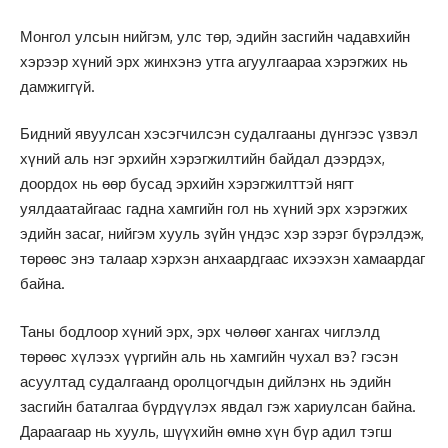
Монгол улсын нийгэм, улс төр, эдийн засгийн чадавхийн
хэрээр хүний эрх жинхэнэ утга агуулгаараа хэрэгжих нь
дамжиггүй.
Бидний явуулсан хэсэгчилсэн судалгааны дүнгээс үзвэл
хүний аль нэг эрхийн хэрэгжилтийн байдал дээрдэх,
доордох нь өөр бусад эрхийн хэрэгжилттэй нягт
уялдаатайгаас гадна хамгийн гол нь хүний эрх хэрэгжих
эдийн засаг, нийгэм хууль зүйн үндэс хэр зэрэг бүрэлдэж,
төрөөс энэ талаар хэрхэн анхаардгаас ихээхэн хамаардаг
байна.
Таны бодлоор хүний эрх, эрх чөлөөг хангах чиглэлд
төрөөс хүлээх үүргийн аль нь хамгийн чухал вэ? гэсэн
асуултад судалгаанд оролцогчдын дийлэнх нь эдийн
засгийн баталгаа бүрдүүлэх явдал гэж хариулсан байна.
Дараагаар нь хууль, шүүхийн өмнө хүн бүр адил тэгш