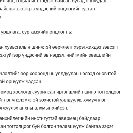
йл явц социалист гэгдэж байсан бусад орнуудад
айсны зэрэгцээ үндэсний онцлогийг тусган
.
уршлага, сургамжийн онцлог нь:
н хувьсгалын шинжтэй өөрчлөлт хэрэгжихдээ зэвсэгт
рэхгүйгээр үндэсний эв нэгдэл, нийгмийн зөвшлийн
рчлөлтийг өөр хооронд нь уялдуулан нэлээд оновчтой
эй өрнүүлж чадсан.
рмөц хослолд суурилсан иргэншлийн шинэ тогтолцоог
ийтлэг үнэлэмжтэй зохистой уялдуулж, хүмүүнлэг
өгжүүлэх анхны алхмыг хийсэн.
өнхийлөгчийн институттэй өвөрмөц байдлаар
ан тогтолцоог буй болгон төлөвшүүлж байгаа зэрэг