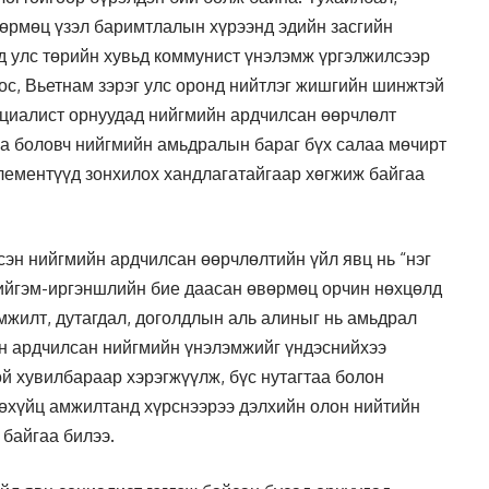
вөрмөц үзэл баримтлалын хүрээнд эдийн засгийн
д улс төрийн хувьд коммунист үнэлэмж үргэлжилсээр
ос, Вьетнам зэрэг улс оронд нийтлэг жишгийн шинжтэй
циалист орнуудад нийгмийн ардчилсан өөрчлөлт
аа боловч нийгмийн амьдралын бараг бүх салаа мөчирт
лементүүд зонхилох хандлагатайгаар хөгжиж байгаа
сэн нийгмийн ардчилсан өөрчлөлтийн үйл явц нь “нэг
нийгэм-иргэншлийн бие даасан өвөрмөц орчин нөхцөлд
мжилт, дутагдал, доголдлын аль алиныг нь амьдрал
йн ардчилсан нийгмийн үнэлэмжийг үндэснийхээ
й хувилбараар хэрэгжүүлж, бүс нутагтаа болон
өхүйц амжилтанд хүрснээрээ дэлхийн олон нийтийн
 байгаа билээ.