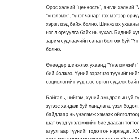
Орос хэлний “ценность”, англи хэлний “V
“үнэлэмж”, “үнэт чанар” гэх мэтээр орчу
хэрэглээд байж болно. Шинжлэх ухааны 
нэг л орчуулга байх нь чухал. Бидний х
зарим судлаачийн санал болгож буй “Үн
болно.
Өнөөдөр шинжлэх ухаанд “Үнэлэмжийг” с
бий болжээ. Үүний зэрэгцээ түүнийг ний
социологийн үүднээс өргөн судалж байн
Байгаль, нийгэм, хүний амьдралын үй тү
зүгээс хандаж буй хандлага, үзэл бодо
байдлаар нь үнэлэмж хэмээх ойлголтоо
шат бүрд үнэлэмжийн бие даасан тогтол
агуулгаар түүнийг тодотгон нэрлэдэг. 