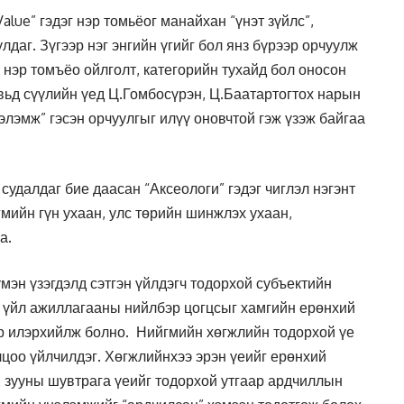
alue” гэдэг нэр томьёог манайхан “үнэт зүйлс”,
улдаг. Зүгээр нэг энгийн үгийг бол янз бүрээр орчуулж
нэр томъёо ойлголт, категорийн тухайд бол оносон
увьд сүүлийн үед Ц.Гомбосүрэн, Ц.Баатартогтох нарын
элэмж” гэсэн орчуулгыг илүү оновчтой гэж үзэж байгаа
удалдаг бие даасан “Аксеологи” гэдэг чиглэл нэгэнт
гмийн гүн ухаан, улс төрийн шинжлэх ухаан,
а.
мэн үзэгдэлд сэтгэн үйлдэгч тодорхой субъектийн
л, үйл ажиллагааны нийлбэр цогцсыг хамгийн ерөнхий
р илэрхийлж болно. Нийгмийн хөгжлийн тодорхой үе
цоо үйлчилдэг. Хөгжлийнхээ эрэн үеийг ерөнхий
ХХ зууны шувтрага үеийг тодорхой утгаар ардчиллын