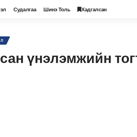
лэл
Судалгаа
Шинэ Толь
Хадгалсан
ийн ардчилсан үнэлэмжийн тогтолцоо
ҮЛ
сан үнэлэмжийн тог