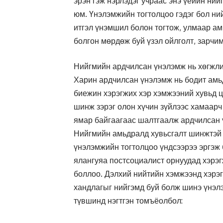
эрэн гэж нэрлэдэг учраас энэ үеийн ни
юм. Үнэлэмжийн тогтолцоо гэдэг бол н
итгэл үнэмшил болон тогтож, улмаар а
болгон мөрдөж буй үзэл ойлголт, зарчи
Нийгмийн ардчилсан үнэлэмж нь хөгжли
Харин ардчилсан үнэлэмж нь бодит ам
биежин хэрэгжих хэр хэмжээний хувьд ц
шинж зэрэг олон хүчин зүйлээс хамаарч
ямар байгаагаас шалтгаалж ардчилсан 
Нийгмийн амьдралд хувьсгалт шинжтэй 
үнэлэмжийн тогтолцоо үндсээрээ эргэж 
ялангуяа постсоциалист орнуудад хэрэ
боллоо. Дэлхий нийтийн хэмжээнд хэрэ
хандлагыг нийгэмд буй болж шинэ үнэл
түвшинд нэгтгэн томъёолбол: