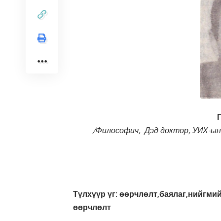
/Философич, Дэд доктор, УИХ-ын
Түлхүүр үг: өөрчлөлт,баялаг,нийгмий
өөрчлөлт