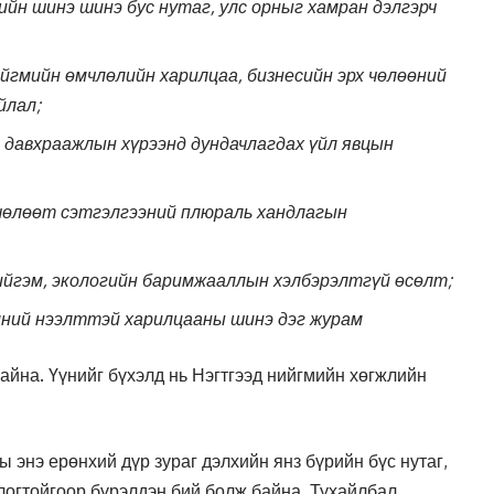
ийн шинэ шинэ бус нутаг, улс орныг хамран дэлгэрч
ийгмийн өмчлөлийн харилцаа, бизнесийн эрх чөлөөний
йлал;
 давхраажлын хүрээнд дундачлагдах үйл явцын
 чөлөөт сэтгэлгээний плюраль хандлагын
нийгэм, экологийн баримжааллын хэлбэрэлтгүй өсөлт;
мний нээлттэй харилцааны шинэ дэг журам
айна. Үүнийг бүхэлд нь Нэгтгээд нийгмийн хөгжлийн
энэ ерөнхий дүр зураг дэлхийн янз бүрийн бүс нутаг,
огтойгоор бүрэлдэн бий болж байна. Тухайлбал,