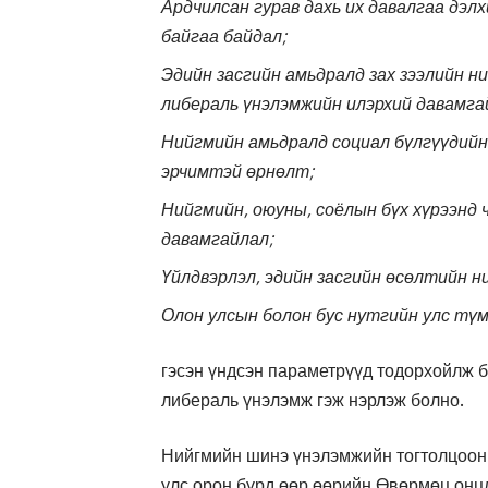
Ардчилсан гурав дахь их давалгаа дэлх
байгаа байдал;
Эдийн засгийн амьдралд зах зээлийн н
либераль үнэлэмжийн илэрхий давамга
Нийгмийн амьдралд социал бүлгүүдийн
эрчимтэй өрнөлт;
Нийгмийн, оюуны, соёлын бүх хүрээнд
давамгайлал;
Үйлдвэрлэл, эдийн засгийн өсөлтийн 
Олон улсын болон бус нутгийн улс тү
гэсэн үндсэн параметрүүд тодорхойлж б
либераль үнэлэмж гэж нэрлэж болно.
Нийгмийн шинэ үнэлэмжийн тогтолцооны 
улс орон бүрд өөр өөрийн Өвөрмөц онцл