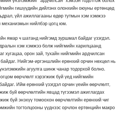
йгмийн үнэлэмжийг “ардчилсан” хэмээн тодотгож болох
ийгмийн гишүүдийн дийлэнх олонхийн оюуны ертөнцөд
мьдрал, үйл ажиллагааны өдөр тутмын хэм хэмжээ
м механизмын нийлбэр цогц юм.
йн ямар ч шатанд нийгэмд зуршмал байдаг үзэгдэл.
ьдралын хэм хэмжээ болж нийгмийн харилцаанд
аг хугацаа, орон зай, тухайн нийгмийн ардчилсан
 байдаг. Нийгэм-иргэншлийн ерөнхий орчин нөхцөл нь
үнэлэмжийн агуулга шинж чанар тодорхой болно.
огцом өөрчлөлт хэрэгжиж буй үед нийгмийн
байдаг. Ийм ерөнхий үзэгдэл орчин үеийн өөрчлөлт,
гжиж буй өөрчлөлтийн явцад түгээмэл ажиглагдах
гжиж буй энэхүү томоохон өөрчлөлтийн ерөнхий чиг
эмжийн тогтолцооны үүднээс орчлон ертөнцийн макро