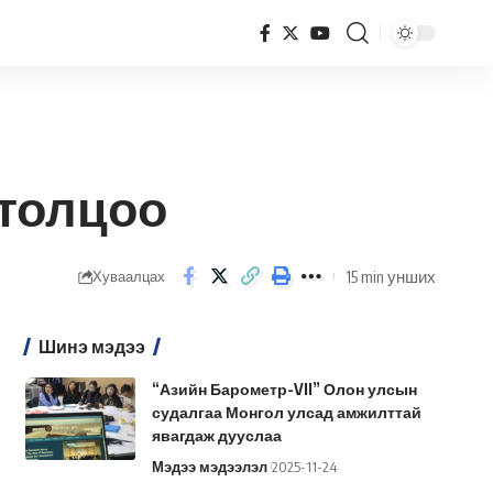
толцоо
15 min унших
Хуваалцах
Шинэ мэдээ
“Азийн Барометр-VII” Олон улсын
судалгаа Монгол улсад амжилттай
явагдаж дууслаа
Мэдээ мэдээлэл
2025-11-24