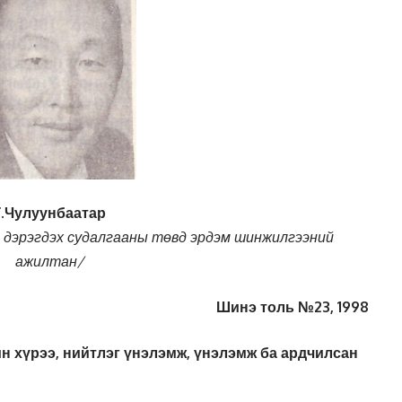
Г.Чулуунбаатар
 дэрэгдэх судалгааны төвд эрдэм шинжилгээний
ажилтан/
Шинэ толь №23, 1998
н хүрээ, нийтлэг үнэлэмж, ү
нэлэмж ба ардчилсан