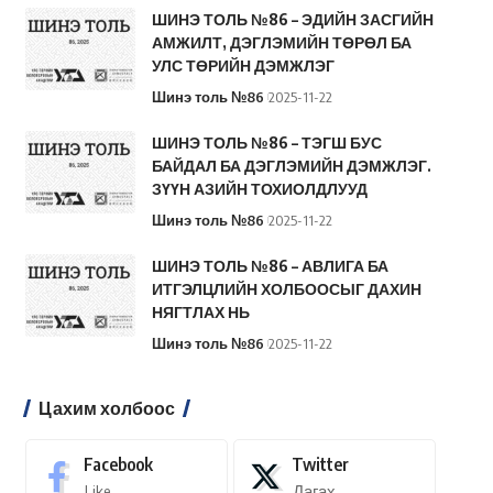
ШИНЭ ТОЛЬ №86 – ЭДИЙН ЗАСГИЙН
АМЖИЛТ, ДЭГЛЭМИЙН ТӨРӨЛ БА
УЛС ТӨРИЙН ДЭМЖЛЭГ
Шинэ толь №86
2025-11-22
ШИНЭ ТОЛЬ №86 – ТЭГШ БУС
БАЙДАЛ БА ДЭГЛЭМИЙН ДЭМЖЛЭГ.
ЗҮҮН АЗИЙН ТОХИОЛДЛУУД
Шинэ толь №86
2025-11-22
ШИНЭ ТОЛЬ №86 – АВЛИГА БА
ИТГЭЛЦЛИЙН ХОЛБООСЫГ ДАХИН
НЯГТЛАХ НЬ
Шинэ толь №86
2025-11-22
Цахим холбоос
Facebook
Twitter
Like
Дагах