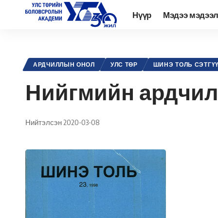
Нүүр
Мэдээ мэдээ
Academy.edu.mn
>
Нийтлэл
>
Улс төр
>
Ардчиллын онол
>
Нийгм
АРДЧИЛЛЫН ОНОЛ
УЛС ТӨР
ШИНЭ ТОЛЬ СЭТГҮ
Нийгмийн ардчил
Нийтэлсэн 2020-03-08