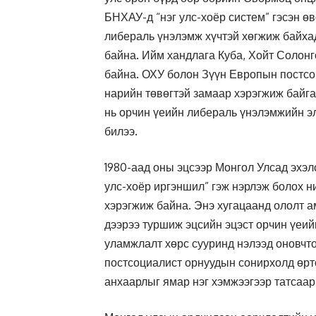
БНХАУ-д “нэг улс-хоёр систем” гэсэн ө
либераль үнэлэмж хүчтэй хөгжиж байха
байна. Ийм хандлага Куба, Хойт Солонг
байна. ОХУ болон Зүүн Европын постсо
нарийн төвөгтэй замаар хэрэгжиж байг
нь орчин үеийн либераль үнэлэмжийн э
билээ.
1980-аад оны эцсээр Монгол Улсад эхэл
улс-хоёр иргэншил” гэж нэрлэж болох 
хэрэгжиж байна. Энэ хугацаанд ололт а
дээрээ туршиж эцсийн эцэст орчин үеи
уламжлалт хөрс сууринд нэлээд оновчто
постсоциалист орнуудын сонирхолд өрт
анхаарлыг ямар нэг хэмжээгээр татсаар