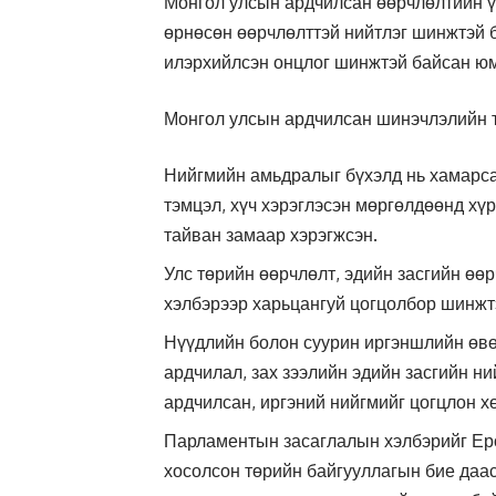
Монгол улсын ардчилсан өөрчлөлтийн ү
өрнөсөн өөрчлөлттэй нийтлэг шинжтэй б
илэрхийлсэн онцлог шинжтэй байсан юм
Монгол улсын ардчилсан шинэчлэлийн т
Нийгмийн амьдралыг бүхэлд нь хамарса
тэмцэл, хүч хэрэглэсэн мөргөлдөөнд хү
тайван замаар хэрэгжсэн.
Улс төрийн өөрчлөлт, эдийн засгийн өө
хэлбэрээр харьцангуй цогцолбор шинжт
Нүүдлийн болон суурин иргэншлийн өвө
ардчилал, зах зээлийн эдийн засгийн н
ардчилсан, иргэний нийгмийг цогцлон х
Парламентын засаглалын хэлбэрийг Ер
хосолсон төрийн байгууллагын бие даас