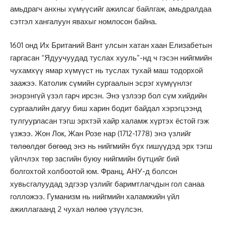
амьдрагч анхны хүмүүсийг ажилсаг байлгаж, амьдралдаа
сэтгэл хангалуун явахыг номлосон байна.
1601 онд Их Британий Вант улсын хатан хаан Елизабетын
гаргасан “Ядуучуудад туслах хууль”-нд ч гэсэн нийгмийн
чухамхүү ямар хүмүүст нь туслах тухай маш тодорхой
заажээ. Католик сүмийн сургаалын эсрэг хүмүүнлэг
энэрэнгүй үзэл гарч ирсэн. Энэ үзлээр бол сүм хийдийн
сургаалийн дагуу биш харин бодит байдал хэрэгцээнд
тулгуурласан тэгш эрхтэй хайр халамж хүртэх ёстой гэж
үзжээ. Жон Лок, Жан Розе нар (1712-1778) энэ үзлийг
төлөөлдөг бөгөөд энэ нь нийгмийн бүх гишүүдэд эрх тэгш
үйлчлэх төр засгийн буюу нийгмийн бүтцийг бий
болгохтой холбоотой юм. Франц, АНУ-д болсон
хувьсгалуудад эдгээр үзлийг баримтлагчдын гол санаа
голложээ. Гуманизм нь нийгмийн халамжийн үйл
ажиллагаанд 2 чухал нөлөө үзүүлсэн.