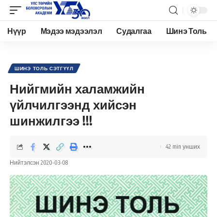
Нүүр
Мэдээ мэдээлэл
Судалгаа
Шинэ Толь
Academy.edu.mn
>
Нийтлэл
>
Шинэ Толь Сэтгүүл
>
Нийгмийн халамжийн үйлчилгээнд хийсэн шинжилгээ !!!
ШИНЭ ТОЛЬ СЭТГҮҮЛ
Нийгмийн халамжийн
үйлчилгээнд хийсэн
шинжилгээ !!!
42 min унших
Нийтэлсэн 2020-03-08