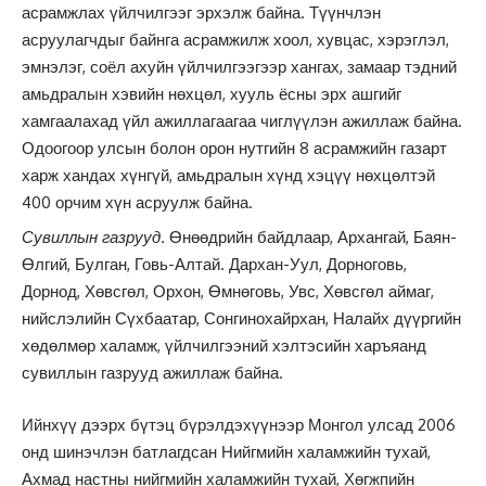
асрамжлах үйлчилгээг эрхэлж байна. Түүнчлэн
асруулагчдыг байнга асрамжилж хоол, хувцас, хэрэглэл,
эмнэлэг, соёл ахуйн үйлчилгээгээр хангах, замаар тэдний
амьдралын хэвийн нөхцөл, хууль ёсны эрх ашгийг
хамгаалахад үйл ажиллагаагаа чиглүүлэн ажиллаж байна.
Одоогоор улсын болон орон нутгийн 8 асрамжийн газарт
харж хандах хүнгүй, амьдралын хүнд хэцүү нөхцөлтэй
400 орчим хүн асруулж байна.
Сувиллын газрууд.
Өнөөдрийн байдлаар, Архангай, Баян-
Өлгий, Булган, Говь-Алтай. Дархан-Уул, Дорноговь,
Дорнод, Хөвсгөл, Орхон, Өмнөговь, Увс, Хөвсгөл аймаг,
нийслэлийн Сүхбаатар, Сонгинохайрхан, Налайх дүүргийн
хөдөлмөр халамж, үйлчилгээний хэлтэсийн харъяанд
сувиллын газрууд ажиллаж байна.
Ийнхүү дээрх бүтэц бүрэлдэхүүнээр Монгол улсад 2006
онд шинэчлэн батлагдсан Нийгмийн халамжийн тухай,
Ахмад настны нийгмийн халамжийн тухай, Хөгжпийн