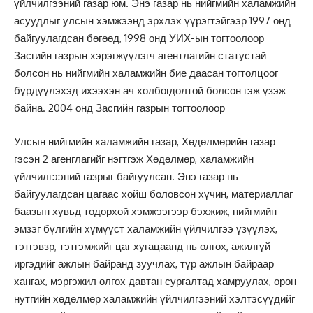
үйлчилгээний газар юм. Энэ газар нь нийгмийн халамжийн
асуудлыг улсын хэмжээнд эрхлэх үүрэгтэйгээр 1997 онд
байгуулагдсан бөгөөд, 1998 онд УИХ-ын тогтоолоор
Засгийн газрын хэрэгжүүлэгч агентлагийн статустай
болсон нь нийгмийн халамжийн бие даасан тогтолцоог
бүрдүүлэхэд ихээхэн ач холбогдолтой болсон гэж үзэж
байна. 2004 онд Засгийн газрын тогтоолоор
Улсын нийгмийн халамжийн газар, Хөдөлмөрийн газар
гэсэн 2 агенглагийг нэгтгэж Хөдөлмөр, халамжийн
үйлчилгээний газрыг байгуулсан. Энэ газар нь
байгуулагдсан цагаас хойш боловсон хүчин, материаллаг
баазын хувьд тодорхой хэмжээгээр бэхжиж, нийгмийн
эмзэг бүлгийн хүмүүст халамжийн үйлчилгээ үзүүлэх,
тэтгэвзр, тэтгэмжийг цаг хугацаанд нь олгох, ажилгүй
иргэдийг ажлын байранд зуучлах, түр ажлын байраар
хангах, мэргэжил олгох давтан сургалтад хамруулах, орон
нутгийн хөдөлмөр халамжийн үйлчилгээний хэлтэсүүдийг