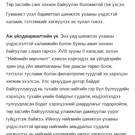
Төр засгийн санг зохион байгуулах боломжтой гэж үзсэн.
Гуманист үзэл баримтпал шинжлэх ухааны үндэстэй
халамж, тэтгэмжийг хөгжүүлэх их чухал гэжээ.
Аж үйлдвэржилтийн үе.
Энэ үед шинжлэх ухааны
үндэслэлтэй халамжийн болон буяны ажип зохион
байгуулах санал гарчээ. XVIII зууны II хагасаас эхлэн
“Нийгмийн өөрчлөлт” хэмээн нэрлэгдэх аж үйлдвэрийн
эрин үед үйл ажиппагааны бие даасан төрөл болж,
тэтгэлэг тусламж болон филантропистуудтай эн зэрэгцэн
хөгжиж эхэлсэн. Улс орнуудын дотор байдаг
байгууллагууд нь тухайн олон нийтийн гэр бүл бүлгүүдийн
хэрэгцээ, тухайн үеийн байдлыг судалж, мэдээлэлдээ
тулгуурласан бодит хэрзгцээний шаардлагыг тодорхойлж,
төр засгийн байгууллагад уламжлан дамжуулах үүрэг
гүйцэтгэж байжээ. Ийнхүү нийгмийн шинжлэх ухааны
үндэслэлтэй аргаар нийгмийн амьдралыг судалж
хөгжүүлэх нь нийгмий халамжийн ажпыг хөгжүүлэх өндөр