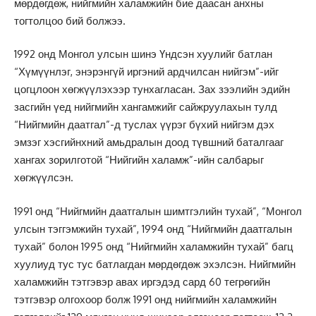
мөрдөгдөж, нийгмийн халамжийн бие даасан анхны
тогтолцоо бий болжээ.
1992 онд Монгол улсын шинэ Үндсэн хуулийг батлан
“Хүмүүнлэг, энэрэнгүй иргэний ардчилсан нийгэм”-ийг
цогцлоон хөгжүүлэхээр тунхагласан. Зах зээлийн эдийн
засгийн үед нийгмийн хангамжийг сайжруулахын тулд
“Нийгмийн даатгал”-д туслах үүрэг бүхий нийгэм дэх
эмзэг хэсгийнхний амьдралын доод түвшний баталгааг
хангах зорилготой “Нийгийн халамж”-ийн салбарыг
хөгжүүлсэн.
1991 онд “Нийгмийн даатгалын шимтгэлийн тухай”, “Монгол
улсын тэггэмжийн тухай”, 1994 онд “Нийгмийн даатгалын
тухай” болон 1995 онд “Нийгмийн халамжийн тухай” багц
хуулиуд тус тус батлагдан мөрдөгдөж эхэлсэн. Нийгмийн
халамжийн тэтгэвэр авах иргэдэд сард 60 тегрөгийн
тэтгэвэр олгохоор болж 1991 онд нийгмийн халамжийн