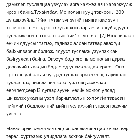
дэмжлэг, туслалцаа үзүүлэх арга хэмжээ авч хэрэгжүүлж
ирсэн байна.Тухайлбал, Монголын нууц товчооны 280
дугаар зүйлд “Жил тутам зүг зүгийн мянгатаас зуун
хониноос нэжгээд (нэг) зусаг хонь гаргаж, үгээгүй ядууст
тусламж болгон өгвөл сайн бий” хэмээжээ.
[2]
Өгөдэй хаан
өнчин ядуусыг тэтгэх, тэднээс албан татвар авахгүй
байхыг зарлиг болгож, ядууст тусламж үзүүлэх caн
байгуулсан байна. Энэхүү бодлого нь монголын дараа
дараачийн хаадын бодлогод уламжлагдаж иржээ. Өнө
эртнээс улбаатай бусдад туслах эрмэлзлэл, харилцан
туслалцаа, нийгэмшил зэрэг үйл явц аажмаар
өерчлөгдсөөр 13 дугаар зууны үеийн монгол улсад
шинжлэх ухааны үзэл баримтлалын эхлэлийг тавьсан
нийгмийн бодлого, нийгмийн тусламжийн үндсэн зарчим
үүсчээ.
Манай орны хөгжлийн онцлог, халамжийн цар хүрээ, нэр
төрөл, хүртээмж, удирдлага, зохион байгуулалт,