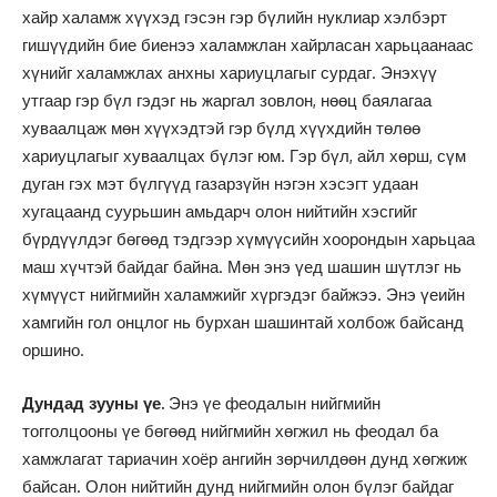
хайр халамж хүүхэд гэсэн гэр бүлийн нуклиар хэлбэрт
гишүүдийн бие биенээ халамжлан хайрласан харьцаанаас
хүнийг халамжлах анхны хариуцлагыг сурдаг. Энэхүү
утгаар гэр бүл гэдэг нь жаргал зовлон, нөөц баялагаа
хуваалцаж мөн хүүхэдтэй гэр бүлд хүүхдийн төлөө
хариуцлагыг хуваалцах бүлэг юм. Гэр бүл, айл хөрш, сүм
дуган гэх мэт бүлгүүд газарзүйн нэгэн хэсэгт удаан
хугацаанд суурьшин амьдарч олон нийтийн хэсгийг
бүрдүүлдэг бөгөөд тэдгээр хүмүүсийн хоорондын харьцаа
маш хүчтэй байдаг байна. Мөн энэ үед шашин шүтлэг нь
хүмүүст нийгмийн халамжийг хүргэдэг байжээ. Энэ үеийн
хамгийн гол онцлог нь бурхан шашинтай холбож байсанд
оршино.
Дундад зууны үе.
Энэ үе феодалын нийгмийн
тогголцооны үе бөгөөд нийгмийн хөгжил нь феодал ба
хамжлагат тариачин хоёр ангийн зөрчилдөөн дунд хөгжиж
байсан. Олон нийтийн дунд нийгмийн олон бүлэг байдаг