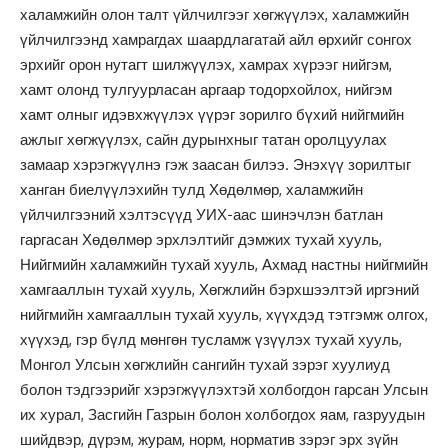
халамжийн олон талт үйлчилгээг хөгжүүлэх, халамжийн
үйлчилгээнд хамрагдах шаардлагатай айл өрхийг сонгох
эрхийг орон нутагт шилжүүлэх, хамрах хүрээг нийгэм,
хамт олонд тулгуурласан аргаар тодорхойлох, нийгэм
хамт олныг идэвхжүүлэх үүрэг зорилго бүхий нийгмийн
ажлыг хөгжүүлэх, сайн дурынхныг татан оролцуулах
замаар хэрэгжүүлнэ гэж заасан билээ. Энэхүү зорилтыг
ханган биелүүлэхийн тулд Хөдөлмөр, халамжийн
үйлчилгээний хэлтэсүүд УИХ-аас шинэчлэн батлан
гаргасан Хөдөлмөр эрхлэлтийг дэмжих тухай хууль,
Нийгмийн халамжийн тухай хууль, Ахмад настны нийгмийн
хамгааллын тухай хууль, Хөгжлийн бэрхшээлтэй иргэний
нийгмийн хамгааллын тухай хууль, хүүхдэд тэтгэмж олгох,
хүүхэд, гэр бүлд мөнгөн тусламж үзүүлэх тухай хууль,
Монгол Улсын хөгжлийн сангийн тухай зэрэг хуулиуд
болон тэдгээрийг хэрэгжүүлэхтэй холбогдон гарсан Улсын
их хурал, Засгийн Газрын болон холбогдох яам, газруудын
шийдвэр, дүрэм, журам, норм, норматив зэрэг эрх зүйн