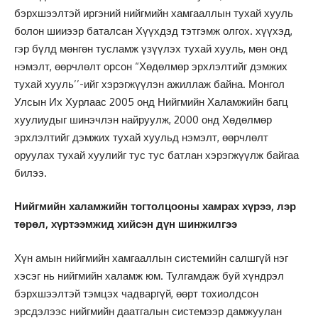
бэрхшээлтэй иргэний нийгмийн хамгааллын тухай хууль
болон шииээр баталсан Хүүхдэд тэтгэмж олгох. хүүхэд,
гэр бүлд мөнгөн тусламж үзүүлэх тухай хууль, мөн онд
нэмэлт, өөрчлөлт орсон “Хөдөлмөр эрхлэлтийг дэмжих
тухай хууль’’-ийг хэрэгжүүлэн ажиллаж байна. Монгол
Улсын Их Хурлаас 2005 онд Нийгмийн Халамжийн багц
хуулиудыг шинэчлэн найруулж, 2000 онд Хөдөлмөр
эрхлэлтийг дэмжих тухай хуульд нэмэлт, өөрчлөлт
оруулах тухай хуулийг тус тус батлан хэрэгжүүлж байгаа
билээ.
Нийгмийн халамжийн тогтолцооны хамрах хүрээ, лэр
төрөл, хүртээмжид хийсэн дүн шинжилгээ
Хүн амын нийгмийн хамгааллын системийн салшгүй нэг
хэсэг нь нийгмийн халамж юм. Тулгамдаж буй хүндрэл
бэрхшээлтэй тэмцэх чадваргүй, өөрт тохиолдсон
эрсдэлээс нийгмийн даатгалын системээр дамжуулан