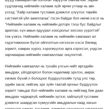
судлаачид нийгмийн халамж зүйг өргөн утгаар нь авч
үзээд “Хайр халамж тусламж дэмжлэг үзүүлэх төрийн
системтэй үйл ажиллагаа” гэсэн байдаг бол нөгөө хэсэг нь
“Нийгмийн халамж нь нийгмийн доторх тэгш бус байдлыг
арилгах, хүн амын ядуурал хоосролыг зогсоох үүрэгтэй”
гэж үзжээ. Нийгмийн халамж нь нийгмийн хамгааал ал
гэдэгтомоохон бүлэг ойлголтын нэгээхэн хэсэг бөгөөд
зорилт, хамрах хүрээ, хэрэгжүүлэх арга хэрэгсэл, үндсэн
зарчмаараа нийгмийн хамгааллаас онцлогтой.
Нийгмийн хамгаалал нь тухайн улсын нийт иргэдийн
амьдрах, үйлдвэрлэл болон хөдөлмөр эрхлэх, амрах
хөгжих бүхий л болоцоог бүрдүүлэхийн тулд улс төр,
эдийн засаг, нийгэм, эрх зүйн таатай орчныг бүрдүүлэх
зорилт тавьдаг бол нийгмийн халамж нь нийгэмд бие даан
амьдрах чадваргүй, нийгмийн зүгээс зайлшгүй тусламж
дэмжлэг шаардсан хүмүүсийн амьдралын наад захын
хэрэгцээг хангах, тусламж, дэмжлэг үзүүлэхэд чиглэгддэг.