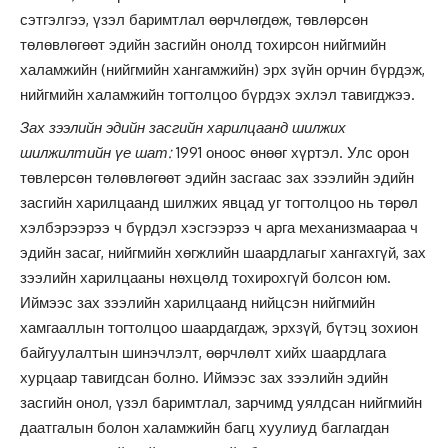
сэтгэлгээ, үзэл баримтлал өөрчлөгдөж, төвлөрсөн
төлөвлөгөөт эдийн засгийн онолд тохирсон нийгмийн
халамжийн (нийгмийн хангамжийн) эрх зүйн орчин бүрдэж,
нийгмийн халамжийн тогтолцоо бүрдэх эхлэл тавигджээ.
Зах зээлийн эдийн засгийн харилцаанд шилжих
шилжилтийн үе шат:
1991 оноос өнөөг хүртэл. Улс орон
төвлерсөн төлөвлөгөөт эдийн засгаас зах зээлийн эдийн
засгийн харилцаанд шилжих явцад уг тогтолцоо нь төрөл
хэлбэрээрээ ч бүрдэл хэсгээрээ ч арга механизмаараа ч
эдийн засаг, нийгмийн хөгжлийн шаардлагыг хангахгүй, зах
зээлийн харилцааны нөхцөлд тохирохгүй болсон юм.
Иймээс зах зээлийн харилцаанд нийцсэн нийгмийн
хамгааллын тогтолцоо шаардагдаж, эрхзүй, бүтэц зохион
байгуулалтын шинэчлэлт, өөрчлөлт хийх шаардлага
хурцаар тавигдсан болно. Иймээс зах зээлийн эдийн
засгийн онол, үзэл баримтлал, зарчимд уялдсан нийгмийн
даатгалын болон халамжийн багц хуулиуд баглагдан