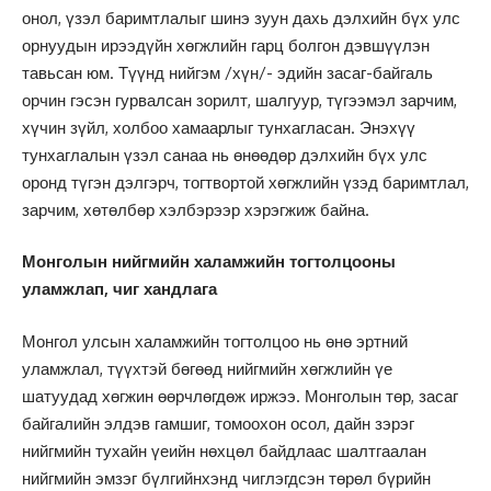
онол, үзэл баримтлалыг шинэ зуун дахь дэлхийн бүх улс
орнуудын ирээдүйн хөгжлийн гарц болгон дэвшүүлэн
тавьсан юм. Түүнд нийгэм /хүн/- эдийн засаг-байгаль
орчин гэсэн гурвалсан зорилт, шалгуур, түгээмэл зарчим,
хүчин зүйл, холбоо хамаарлыг тунхагласан. Энэхүү
тунхаглалын үзэл санаа нь өнөөдөр дэлхийн бүх улс
оронд түгэн дэлгэрч, тогтвортой хөгжлийн үзэд баримтлал,
зарчим, хөтөлбөр хэлбэрээр хэрэгжиж байна.
Монголын нийгмийн халамжийн тогтолцооны
уламжлап, чиг хандлага
Монгол улсын халамжийн тогтолцоо нь өнө эртний
уламжлал, түүхтэй бөгөөд нийгмийн хөгжлийн үе
шатуудад хөгжин өөрчлөгдөж иржээ. Монголын төр, засаг
байгалийн элдэв гамшиг, томоохон осол, дайн зэрэг
нийгмийн тухайн үеийн нөхцөл байдлаас шалтгаалан
нийгмийн эмзэг бүлгийнхэнд чиглэгдсэн төрөл бүрийн