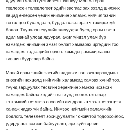
ядуугийн ялгаа гүнзгийрсэн. Ийнхүү Монгол орон
төвлөрсөн төлөвлөгөөт эдийн засгаас зах зээлд шилжих
явцад өнгөрсөн үеийн нийгмийн халамж. үйлчилгээний
тогтолцоо бүхэлдээ ч, бүрдэл хэсгээрээ ч тохирохгүй
болов. Түүнчлэн сүүлийн жилүүдэд бусад орны нэгэн
адил манай улсад ядуурал, ажилгүйдэл улам бүр
нэмэгдэж, нийгмийн эмзэг бүлэгг хамаарах иргэдийн тоо
нэмэгдэж, тэдгээрийн орлого хомсдон, амьжиргааны
түвшин буурсаар байна.
Манай орны эдийн засгийн чадавхи нэн хязгаарлагдмал
өнөөгийн нөхцөлд нийгмийн халамжид хамрах хүний тоо,
түүнд зарцуулах төсвийн хөрөнгийн хэмжээ ихээхэн
нэмэгдэж байгаа хэдий ч нэг хүнд ногдох гэтгэвэр,
тэтгэмжийн хэмжээ өнөөгийн амьдралын эрэлт хэрэгцээг
хангаж чадахгүй байна. Иймээс нийгмийн халамжийн
бодлого, төлөвлөлт зохицуулалтыг оновчтой тодорхойлох,
удирдлага, зохион байгуулалт, эрх зүйн орчинг