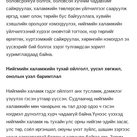
боловсронгуй болгох, боловсон хүчний чадавхийг
сайжруулах, халамжийн төвлерсөн үйлчилгээг сааруулж
иргэд, хамт олон, төрийн бус байгууллага, хувийн
хэвшлийн оролцоог нэмэгдүүлэх, нийгмийн халамжийн
үйлчилгээний хүрээг оновчтой тогтоох, нэр төрлийг
өргөтгөх, хүртээмжийг сайжруулах, хөрөнгийн нэмэгдэл эх
үүсвэрийг бий болгох зэрэг тулгамдсан зорилт
хуримтлагдаад байна.
Нийгмийн халамжийн тухай ойлголт, үүсэл хөгжил,
онолын үзэл баримтлал
Нийгмийн халамж гэдэг ойлголт анх тусламж, дэмжлэг
үзүүлэх гэсэн утгаар үүссэн. Судлаачид нийгмийн
халамжийн мөн чанарынх нь тал дээр одоо ч гэсэн
нэгдмэл дүгнэлтэд хүрч чадаагүй байна.Үүнээс үзэхэд
нийгмийн халамж нь тухайн улс орны нийгэм-эдийн засаг,
улс төр, соёл иргэншил, оюуны үнэт зүйлс, шашин зэргээс
шууд хамааралтай болохыг харуулж байгаа юм. Зарим