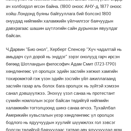
ач холбогдол өгсон байна. (1800 оноос АНУ-д, 1877 оноос
хойш Лондонд буяны байгууллага бий болсон) 1800
онуудад нийгмийн халамжийн үйлчилгээг баячуудын
давхрагаас шашин шүтлэгийн сайн дурынхан явуулдаг
байсан.
Ч.Дарвин “Био онол”, Херберт Спенсер “Хүч чадалтай нь
амьдарч сул дорой нь энддэг” зэрэг онолууд гарч ирсэн
бөгөөд Шотландын философич Адам Смит (1723-1790)
хөндлөнгөөс үл оролцох эдийн засгийн хөгжил хамгийн
тохиромжтой гэж үзэн эдийн зэсгийн үйл ажиллагаанд
засгийн газар аль болох бага оролцох нь зүйтэй хэмээн
санал дэвшүүлжээ. Энэхүү үзэл санаа нь протестант
сүмийн номлолын эсрэг байсан төдийгүй нийгмийн
халамжийн тогтолцоонд шинэ санаа өгчээ. Тухайлбал
Америкийн хувьсгалын үеэр хөндлөнгөөс үл оролцох
бодлого нь ядуучуудын хуулийг шүүмжлэх гол зэвсэг
болсон төдийгүй баячуудаас татвар авч ядуучуудад өгөх