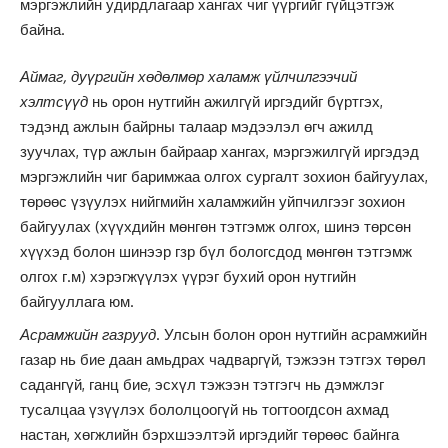
мэргэжлийн удирдлагаар хангах чиг үүргийг гүйцэтгэж
байна.
Аймаг, дуүргийн хөдөлмөр халамж үйлчилгээчий
хэлтсүүд
нь орон нутгийн ажилгүй иргэдийг бүртгэх,
тэдэнд ажлын байрны талаар мэдээлэл өгч ажилд
зуучлах, түр ажлын байраар хангах, мэргэжилгүй иргэдэд
мэргэжлийн чиг баримжаа олгох сургалт зохион байгуулах,
төрөөс үзүулэх нийгмийн халамжийн уйпчилгээг зохион
байгуулах (хүүхдийн мөнгөн тэтгэмж олгох, шинэ төрсөн
хүүхэд болон шинээр гзр бүл бологсдод мөнгөн тэтгэмж
олгох г.м) хэрэгжүүлэх үүрэг бухий орон нутгийн
байгууллага юм.
Асрамжийн газрууд
. Улсын болон орон нутгийн асрамжийн
газар нь бие даан амьдрах чадваргүй, тэжээн тэтгэх төрөл
садангүй, ганц бие, эсхүл тэжээн тэтгэгч нь дэмжлэг
тусалцаа үзүүлэх бололцоогүй нь тогтоогдсон ахмад
настан, хөгжлийн бэрхшээлтэй иргэдийг төрөөс байнга