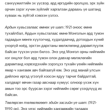
санхүүжилтийн эх үүсвэр, ард иргэдийн оролцоо, эрх зүйн
орчин зэрэг хүчин зүйлийг харгалзан дараахь үе шатанд
хуваах нь зүйтэй хэмээн үзлээ.
Ардын хувьсгалаас өмнөх үе шат:
1921 оноос өмнө
тухайлбал, Ардын хувьсгалаас өмнө Монголын ард тумэн
гадаадын мөнгө хүүлэгчид, худалдаачид, дотоодын хүний
үнэргүй ноёд, эрхтэн дархтаны мөлжлөгөнд дарамтлуулж
байсан түүхэн үнэн билээ. Энэ үед Монгол орны нийгмийн
нэг онцлог бол ард түмэн олон давхар мөлжлөгийн
дарамтанд нэрвэгдэхийн зэрэгцээ тухайн үеийн нийгмийн
ямар ч хангамж авч байгаагүй юм. Энэ үед манай улсын
дийлонх иргэд үгээгүй хоосон ядуу тарчиг байдалтай,
халдварт өвчин газар авснаар хүмүүс олноор үхэж хүн
амын тоо эрс буурсан зэрэг нийгмийн сөрөг үзэгдлүүд их
байсан.
Төвлөрсөн төлөвлөгөөт эдийн засгийн үе шат
: (1921-
1990 он). Энэ үеэс нийгмийн хангамжийн талаарх