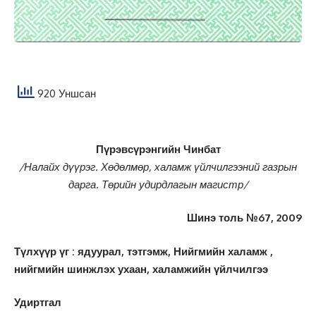
920 Уншсан
Пүрэвсүрэнгийн Чинбат
/Налайх дүүрэг. Хөдөлмөр, халамж үйлчилгээний газрын
дарга.
Төрийн удирдлагын магистр/
Шинэ толь №67, 2009
Түлхүүр үг : ядуурал, тэтгэмж, Нийгмийн халамж ,
нийгмийн шинжлэх ухаан, халамжийн үйлчилгээ
Удиртгал