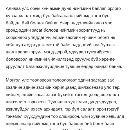
Аливаа улс орны хүн амын дунд нийгмийн баялаг, орлого
хуваарилалт жигд бус байгаагаас нийгэмд тэгш бус
байдал бий болдог байна. Учир нь дэлхийн олон улс
оронд эдийн засаг болоод нийгмийн зорилтууд нь
хоорондоо уялддаггүй, эдийн засгийн үр шим ололт нь
нийт хүн амд хүртээмжтэй байж чаддаггүй юм. Үүнээс
шалтгаалан эрүүл мэнд дорой, ядуурал гүнзгийрсэн,
боловсрол нийгмийн үйлчилгээнд оруулж буй хөрөнгө
оруулалт бага ажилгүйдлийн түвшин өндөр байдаг байна.
Монгол улс төвлөрсөн төлөвлөгөөт эдийн засгаас зах
зээлийн эдийн засгийн харилцаанд шилжсэнээр улс төр,
нийгэм, эдийн засаг зэрэг бүхий л тогтолцоонд өөрчлөлт
шинэчлэлт өрнөсөн. Түүнчлэн хүн амын дунд ядуурал,
ажилгүйдэл ихэсч архидалт, гэр бүл салалт, орон гэргүй
тэнэмэл хүүхдүүдийн тоо олширсон. Өмч хувийн хэвшилд
шилжсэнээр нийгэмд тэгш бус байдал бий болж баян