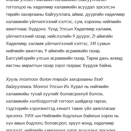
тогтолцоо нь хөдөлмөр халамжийн асуудал эрхэлсэн
төрийн захиргааны байгууллага, аймаг, дүүргийн хөдөлмөр
халамжийн үйлчилгээний хэлтэс, сум, хорооны нийгмийн
ажилтнаас бүрдэнэ. Үүнд: Улсын Хөдөлмөр халамж,
үйлчилгээний газар, нийслэлийн 9 дүүрэг, 21 аймгийн
Хөдөлмөр, халамж үйлчилгээний хэптэс, 341 сумын
нийгмийн ажилтан, 9 аймгийн асрамжийн газар,
Батсүмбэрийн улсын асрамжийн газар, Тарни дахь ахмад
иастны амралтын газар зэрэг газраас бүрдэж байна.
Хууль тогтоох болон төрийн захиргааны дээд
байгууллага.
Монгол Улсын Их Хурал нь нийгмийн
халамжийы тухай хуулийг боловсронгуй болгох,
халамжийн холбогдолтой тогтоол шийдвэр гаргах,
тэдгээрийн хэрэгжилтэд хяналт тавих үйл ажяллагааг
эрхэпнэ. УИХ-ын Нийгмийн бодлогын байнгын хороо нь
хүн амын бодлого, боловсрол, эрүүл мэнд, хөдөлмөр
эрхлэлт, нийгмийн хамгаалал зэрэг асуудлыг эрхэлнэ.