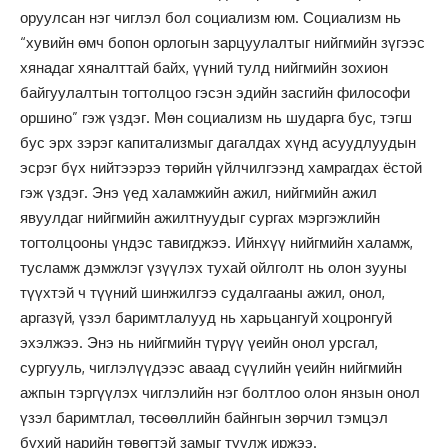
оруулсан нэг чиглэл бол социализм юм. Социализм нь
“хувийн өмч бопон орлогын зарцуулалтыг нийгмийн зүгээс
хянадаг хяналттай байх, үүний тулд нийгмийн зохион
байгуулалтын тогтолцоо гэсэн эдийн засгийн философи
оршино” гэж үздэг. Мөн социализм нь шударга бус, тэгш
бус эрх зэрэг капитализмыг дагалдах хүнд асуудлуудын
эсрэг бүх нийтээрээ төрийн үйлчилгээнд хамрагдах ёстой
гэж үздэг. Энэ үед халамжийн ажил, нийгмийн ажил
явуулдаг нийгмийн ажилтнуудыг сургах мэргэжлийн
тогтолцооны үндэс тавигджээ. Ийнхүү нийгмийн халамж,
тусламж дэмжлэг үзүүлэх тухай ойлголт нь олон зууны
түүхтэй ч түүний шинжилгээ судалгааны ажил, онол,
аргазүй, үзэл баримтлалууд нь харьцангуй хоцронгуй
эхэлжээ. Энэ нь нийгмийн түрүү үеийн онол урсгал,
сургууль, чиглэлүүдээс аваад сүүлийн үеийн нийгмийн
ажпын тэргүүлэх чиглэлийн нэг болтлоо олон янзын онол
үзэл баримтлал, төсөөллийн байнгын зөрчил тэмцэл
бүхий нарийн төвөгтэй замыг туулж иржээ.