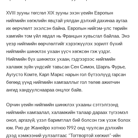
XVIII зууны төгсгөл XIX зууны эхэн үеийн Европын
нийгмийн хөгжлийн явцтай уялдан дэлхий дахинаа аугаа
их өерчлөлт эхэлсэн байна. Европын нийгэм-улс төрийн
хамгийн том үйл явдал нь Францын хувьсгал байлаа. Энэ
үеэр нийгмийн өөрчлөлтийг хэрэгжүүлэх зорилт бүхий
нийгмийн шинжлэх ухаан үүсч хөгжсөн гэж үздэг.
Нийгмийн бүх шинжпэх ухаан, гэдгээрээс нийгмийн
халамж зүйн үндсийг тавьсан Сен Симон, Шарль Фурье,
Аугусто Комте, Карл Маркс нарын гол бүтээлүүд гарсан
бөгөөд үүнд нийгмийн хамгааллыг гол төлөв ажилчин
ангид хандуулснаараа онцлог байв.
Орчин үеийн нийгмийн шинжлэх ухааны сэтгэлгээнд
нийгмийн хамгаалал, халамжийн талаар дараах түгээмэл
онол, аргазүй, үзэл баримтлал бий болсон гэж үзэж болох
юм. Рио де Жанейро хотноо 1992 онд чуулсан дэлхийн
дээд хэмжээний уулзалтаас “Тогтвортой хөгжил”-ийн