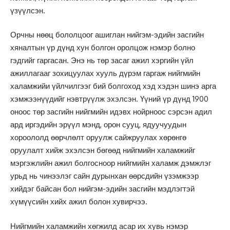
үзүүлсэн.
Орчны нөөц бололцоог ашиглан нийгэм-эдийн засгийн
хяналтын үр дүнд хун болгон оролцож нэмэр болно
гэдгийг гаргасан. Энэ нь төр засаг ажил хэргийн үйл
ажиллагааг зохицуулах хууль дүрэм гаргаж нийгмийн
халамжийи үйлчилгээг бий болгоход хэд хэдэн шинэ арга
хэмжээнүүдийг нэвтрүүлж эхэлсэн. Үүний үр дүнд 1900
оноос төр засгийн нийгмийн идэвх нойрноос сэрсэн адил
ард иргэдийн эрүүл мэнд, орон сууц, ядуучуудын
хороололд өөрчлөлт оруулж сайжруулах хөрөнгө
оруулалт хийж эхэлсэн бөгөөд нийгмийн халамжийг
мэргэжлийн ажил болгосноор нийгмийн халамж дэмжлэг
урьд нь чинээлэг сайн дурынхан өөрсдийн үзэмжээр
хийдэг байсан бол нийгэм-эдийн засгийн мэдлэгтэй
хүмүүсийн хийх ажил болон хувирчээ.
Нийгмийн халамжийн хөгжилд асар их хувь нэмэр