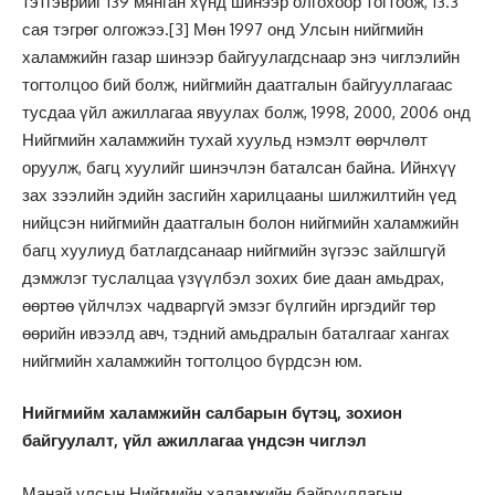
тэтгэврийг 139 мянган хүнд шинээр олгохоор тогтоож, 13.3
сая тэгрөг олгожээ.
[3]
Мөн 1997 онд Улсын нийгмийн
халамжийн газар шинээр байгуулагдснаар энэ чиглэлийн
тогтолцоо бий болж, нийгмийн даатгалын байгууллагаас
тусдаа үйл ажиллагаа явуулах болж, 1998, 2000, 2006 онд
Нийгмийн халамжийн тухай хуульд нэмэлт өөрчлөлт
оруулж, багц хуулийг шинэчлэн баталсан байна. Ийнхүү
зах зээлийн эдийн засгийн харилцааны шилжилтийн үед
нийцсэн нийгмийн даатгалын болон нийгмийн халамжийн
багц хуулиуд батлагдсанаар нийгмийн зүгээс зайлшгүй
дэмжлэг туслалцаа үзүүлбэл зохих бие даан амьдрах,
өөртөө үйлчлэх чадваргүй эмзэг бүлгийн иргэдийг төр
өөрийн ивээлд авч, тэдний амьдралын баталгааг хангах
нийгмийн халамжийн тогтолцоо бүрдсэн юм.
Нийгмийм халамжийн салбарын бүтэц, зохион
байгуулалт, үйл ажиллагаа үндсэн чиглэл
Манай улсын Нийгмийн халамжийн байгууллагын