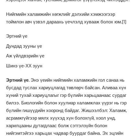
Нийгмийн халамжийн хөгжлийг дэлхийи хэмжээгээр
тоймлон авч үзвэл дараахь үечлэлд хувааж болох юм.
[1]
Эртний үе
Дундад зууны үе
Аж үйлдвэрийн үе
Шинэ үе-ХХ зуун
Эртний үе.
Энэ үеийн нийгмийн халамжийн гол санаа нь
бусдад туслах хариуцлагад төвлөрч байсан. Аливаа хүн
хүний тухай хариуцлагыг гэр бүлийн харьцаанаас сурдаг
билээ. Биологийн болон хуулиар халамжлах үүрэг нь гэр
бүлийн гишүүдийн хооронд байдаг. Жишээлбэл: Халамж,
асрамжгүйгээр мялх хүүхэд хүн болохгүй, хоол унд,
харилцааны дутагдлаас болж сэтгэлзүйн болон
нийгэмтэйгээ харьцах чадвар буурдаг байна. Эх эцгийн