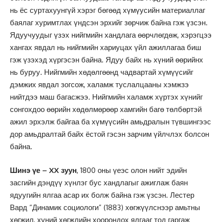
нь ёс суртахуунгүй хэрэг бөгөөд хүмүусийн материаллаг
баялаг хуримтлах үндсэн эрхийг зөрчиж байна гэж үзсэн.
Ядуучуудыг үзэх нийгмийн хандлага өөрчлөгдөж, хэрэгцээ
хангах явдал нь нийгмийн хариуцах үйл ажиллагаа биш
гэж үзэхэд хүргэсэн байна. Ядуу байх нь хүний өөрийнх
нь буруу. Нийгмийн хөдөлгөөнд чадвартай хүмүүсийг
дэмжих явдал зогсож, халамж туслалцааны хэмжзэ
нийтдээ маш багасжээ. Нийгмийн халамж хүртэх хүнийг
сонгохдоо өөрийн хөдөлмөрөөр хамгийн багө төлбөртэй
ажил эрхэлж байгаа ба хүмүүсийн амьдралын түвшингээс
дор амьдралтай байх ёстой гэсэн зарчим үйлчлэх болсон
байна.
Шинэ үе – XX зуун
, 1800 оны үеэс олон нийт эдийн
засгийн дэндүү хүнлэг бус хандлагыг ажиглаж баян
ядуугийн ялгаа асар их болж байна гэж үзсэн. Лестер
Вард “Динамик социологи” (1883) хөгжүүлснээр амьтны
хөгжил, хүний хөгжлийн хоорондох ялгааг тод гаргаж