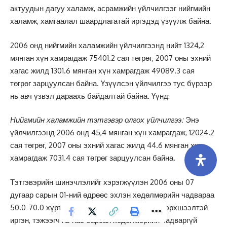
актуудын дагуу халамж, асрамжийн үйлчилгээг нийгмийн
халамж, хамгаалал шаардлагатай иргэдэд үзүүлж байна.
2006 онд нийгмийн халамжийн үйлчилгээнд нийт 1324,2
мянган хүн хамрагдаж 75401.2 сая төгрөг, 2007 оны эхний
хагас жилд 1301.6 мянган хүн хамрагдаж 49089.3 сая
төгрөг зарцуулсан байна. Үзүүлсэн үйлчилгээ тус бүрээр
нь авч үзвэл дараахь байдалтай байна. Үүнд:
Нийгмийн халамжийн тэтгэвэр олгох үйлчилгээ:
Энэ
үйлчилгээнд 2006 онд 45,4 мянган хүн хамрагдаж, 12024.2
сая төгрөг, 2007 оны эхний хагас жилд 44.6 мянган хүн
хамрагдаж 7031.4 сая төгрөг зарцуулсан байна.
Тэтгэвэрийн шинэчлэлийг хэрэгжүүлэн 2006 оны 07
дугаар сарын 01-ний өдрөөс эхлэн хөдөлмөрийн чадвараа
50.0-70.0 хүртэл хувиар алдсан хөгжлийн бэрхшээлтэй
иргэн, тэжээгч нь нас барсан хөдөлмөрийн чадваргүй