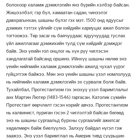
болохоор халамж дэмжлэгийн янз бүрийн хэлбэр байсан.
Жишээлбэл; гэр бүл, хамаатан садан, чинээлэг
давхрагынхан, шашны бүлэг гэх мэт. 1500 онд ядуусыг
дэмжих тэтгэх үйлийг сүм хийдийн хариуцах ажил болгон
тогтоожээ. Төр засаг нь баячуудаас ядуучуудад туслах
үйл ажиллагааг дэмжихийн тулд сүм хийдийг дэмждэг
байв. Энэ үеийн гол онцлог нь хүн рүү чиглэсэн
хандлагатай байсанд оршино. Ийнхүү шашны нөлөө энэ
үеийн нийгмийн халамж дэмжлэгийн ажилд чухал үүрэг
гүйцэтгэж байжээ. Мөн энэ үеийн шашны үзэл номлолууд
нь нийгмийн халамж дэмжлэгийн эх сурвалж болж байв.
Тухайлбал, Протестантизм гэх энэхуү үзэл баримтлалыг
анх Мартин Лютер (1483-1546) гаргасан. Католик сүмийн
Протестант өөрчлөлт гэсэн нэрийг авчээ. Протестантизм
нь калвинист, пуриган гэсэн 2 чиглэлтэй байсан бөгөөд
энэ нь шашны сургаальд бурхны сургаалийг ажилсаг
хөдөлмөрч байж биелүүлнэ. Залхуу байдал нүгэл гэж
заажээ. Энэ үзэл баримтлал нь Америк тивд суурьшин