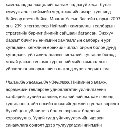
хамгаалагдах нөхцөлийг хангаж чадаагүй хэсэг бүлэг
хүмүүс аль ч нийгмийн үед, хөгжлийн ямарч түвшинд
байсаар ирсэн байна. Монгол Улсын Засгийн газрын 2003
оны 239-р тогтоолоор Нийгмийн хамгааллын салбарын
стратегийн баримт бичгийг сайшаан баталсан. Энэхүү
баримт бичиг нь нийгмийн хамгааллын салбарын урт
хугацааны хөгжлийн ерөнхий чиглэл, ойрын болон дунд
хугацааны үйл ажиллагааны чиглэлийг тусгасан бөгөөд
манай улсын хүн амд хүргэх нийгмийн хамгааллын
үйлчилгээг чанарын шинэ шатанд хүргэх зорилт юм.
Нийгмийн халамжийн үйлчилгээ:
Нийгмийн халамж,
асрамжийн төвлөрсөн удирдлагатай үйлчилгээний
хэлбэрийг хувийн хэвшил, иргэний нийгэм, хамт олонд
түшиглэсэн, айл өрхийн хөгжлийг дэмжин туслах зорилго
бүхий цогц үйлчилгээ болгон өөрчлөх бодлогыг
хэрэгжүүлнэ. Үүний тулд үйлчлүүлэгчийн идэвхи
санаачлага сонголт дээр тулгуурласан нийгмийн