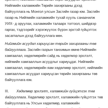
Нийгмийн халамжийн Төрийн захиргааны дээд
байгууллага нь Монгол улсын Засгийн газар юм. Засгийн
газар нь Нийгмийн халамжийн тухай хууль санаачилж
УИХ- д оруулах, халамжийн талаарх тогтоол, шийдвэр
гаргах, тэдгээрийг хэрэгжүүлэх бүрэн эрхтэй гүйцэтгэх
засагпалын дээд байгууллага мөн.
Нийгмийн асуудал хариуцсан төрийн захиргааны төв
байгууллага.
Засгийн газрын танхимын өмнө Нийгмийн
хамгаалал, хөдөлмөрийн сайд нь хөдөлмэр эрхлэлт,
нийгмийн хамгааллын асуудлыг хариуцдаг. Нийгмийн
хамгаалал, хөдөлмөрийн яам хөдөлмөр эрхлэлт, нийгмийн
хамгааллын асуудал хариуцсан төрийн захиргааны төв
байгууллага юм.
III.
Хөдөлмөр эрхлэлт, халамжийн гуйцэтгэх төв
6айгууллага.
Хөдөлмөр эрхлэлт, халамжийн гүйцэтгэх төв
байгууллага нь Улсын хөдөлмөр, халамжийн