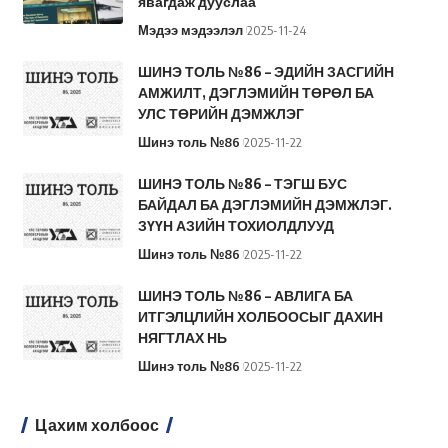
явагдаж дууслаа
Мэдээ мэдээлэл
2025-11-24
ШИНЭ ТОЛЬ №86 – ЭДИЙН ЗАСГИЙН
АМЖИЛТ, ДЭГЛЭМИЙН ТӨРӨЛ БА
УЛС ТӨРИЙН ДЭМЖЛЭГ
Шинэ толь №86
2025-11-22
ШИНЭ ТОЛЬ №86 – ТЭГШ БУС
БАЙДАЛ БА ДЭГЛЭМИЙН ДЭМЖЛЭГ.
ЗҮҮН АЗИЙН ТОХИОЛДЛУУД
Шинэ толь №86
2025-11-22
ШИНЭ ТОЛЬ №86 – АВЛИГА БА
ИТГЭЛЦЛИЙН ХОЛБООСЫГ ДАХИН
НЯГТЛАХ НЬ
Шинэ толь №86
2025-11-22
Цахим холбоос