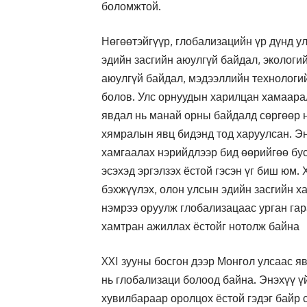
боломжтой.
Нөгөөтэйгүүр, глобализацийн үр дүнд у
эдийн засгийн аюулгүй байдал, экологи
аюулгүй байдал, мэдээллийн технологий
болов. Улс орнуудын харилцан хамаарал
явдал нь манай орны байдалд сөргөөр н
хямралын явц бидэнд тод харуулсан. Эн
хамгаалах нэрийдлээр бид өөрийгөө бус
эсэхэд эргэлзэх ёстой гэсэн үг биш юм.
бэхжүүлэх, олон улсын эдийн засгийн х
нэмрээ оруулж глобализацаас урган гар
хамтран ажиллах ёстойг нотолж байна
XXI зууны босгон дээр Монгол улсаас я
нь глобализаци болоод байна. Энэхүү ү
хувилбараар оролцох ёстой гэдэг байр 