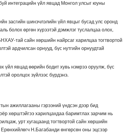
 буй интеграцийн үйл явцад Монгол улсыг юуны
ийн засгийн шинэчлэлийн үйл явцыг бусад улс оронд
 аль болох өргөн хүрээтэй дэмжлэг туслалцаа олох,
БНХАУ-тай сайн хөршийн найрсаг харилцаа тогтвортой
илтэй ардчилсан орнууд, бүс нутгийн орнуудтай
эх үйл явцад өөрийн бодит хувь нэмрээ оруулж, бүс
элтэй оролцох зүйлээс бүрдэнэ.
мтын ажиллагааны гэрээний үндсэн дээр бид
Хоёр хөрштэйгээ харилцахдаа баримтлах зарчим нь
арилцаж, урт хугацаанд тогтвортой сайн хөршийн
. Ерөнхийлөгч Н.Багабанди өнгөрсөн оны эцсээр