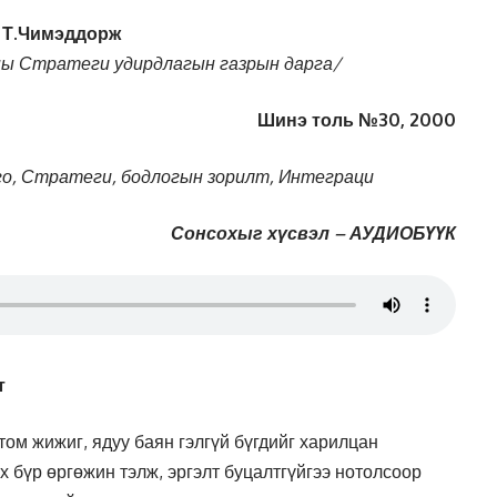
Т.Чимэддорж
ны Стратеги удирдлагын газрын дарга/
Шинэ толь №30, 2000
ого, Стратеги, бодлогын зорилт, Интеграци
Сонсохыг хүсвэл – АУДИОБҮҮК
т
 том жижиг, ядуу баян гэлгүй бүгдийг харилцан
х бүр өргөжин тэлж, эргэлт буцалтгүйгээ нотолсоор