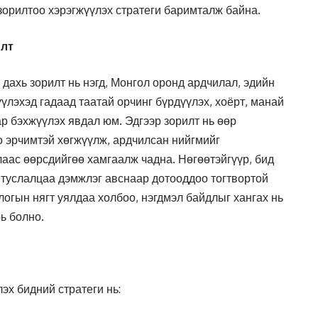
 зорилтоо хэрэгжүүлэх стратеги баримталж байна.
илт
ахь зорилт нь нэгд, Монгол оронд ардчилал, эдийн
үлэхэд гадаад таатай орчинг бүрдүүлэх, хоёрт, манай
р бэхжүүлэх явдал юм. Эдгээр зорилт нь өөр
о эрчимтэй хөгжүүлж, ардчилсан нийгмийг
аас өөрсдийгөө хамгаалж чадна. Нөгөөтэйгүүр, бид
 туслалцаа дэмжлэг авснаар дотооддоо тогтвортой
логын нягт уялдаа холбоо, нэгдмэл байдлыг хангах нь
ь болно.
эх бидний стратеги нь: