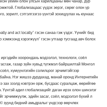
эхэн үеийн олон улсын харилцааны мөн чанар, дүр
омжтой. Глобализацаас үүдэх эерэг, сөрөг олон үр
о, зорилт, сэтгэлгээгээ үүнтэй зохицуулах нь юунаас
lу аnd асt lосаllу” гэсэн санаа гэж үздэг. Үүнийг бид
 хэмжээнд хэрэгжүүл” гэсэн утгаар тусгаад авч болох
 иргэдийн хоорондахь мэдээлэл, технологи, соёл
агасгаж, газар зүйн хувьд түгжмэл байршилтай Монгол
 соёл, хүмүүнлэгийн солилцоог эрчимтэйгээр
 байна. Нэг жишээ дурдахад, манай оронд Интернетийн
э зах зээлд нэвтрэн орж, бусдаас суралцаж, өөрийгөө
э. Үүнтэй адил глобализацийг даган ирэх олон шинэлэг
г эрчимжүүлж, эдийн засаг, соёл, мэдээлэл бүхий л
XI зуунд бидний амьдралыг үндсээр өөрчлөх