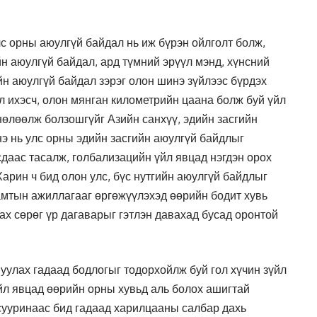
лс орны аюулгүй байдал нь иж бүрэн ойлголт болж,
йн аюулгүй байдал, ард түмний эрүүл мэнд, хүнсний
н аюулгүй байдал зэрэг олон шинэ зүйлээс бүрдэх
 ихэсч, олон мянган километрийн цаана болж буй үйл
өлөөлж болзошгүйг Азийн санхүү, эдийн засгийн
э нь улс орны эдийн засгийн аюулгүй байдлыг
даас тасалж, голбализацийн үйл явцад нэгдэн орох
 Харин ч бид олон улс, бүс нутгийн аюулгүй байдлыг
амтын ажиллагааг өргөжүүлэхэд өөрийн бодит хувь
ах сөрөг үр дагаварыг гэтлэн давахад бусад оронтой
вуулах гадаад бодлогыг тодорхойлж буй гол хүчин зүйл
йл явцад өөрийн орны хувьд аль болох ашигтай
сууринаас бид гадаад харилцааны салбар дахь