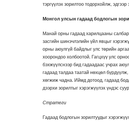
тэргүүлэх зорилтоо тодорхойлж, эдгээр
Монгол улсын гадаад бодлогын зор
Манай орны гадаад харилцааны салбар д
засгийн шинэчлэлийн үйл явцыг хэрэгжү
орны аюулгүй байдлыг улс төрийн аргаа
хоорондоо холбоотой. Гагцхүү улс орно
бэхжүүлснээр бид гадаадаас учрах аюул
гадаад талдаа таатай нөхцөл бүрдүүлж,
хөгжиж чадна. Иймд дотоод, гадаад бод
дээрхи зорилтыг хэрэгжүүлэх үндэс суур
Стратеги
Гадаад бодлогын зорилтуудыг хэрэгжүүл