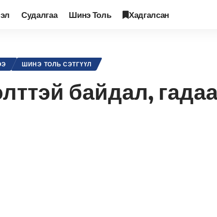
лэл
Судалгаа
Шинэ Толь
Хадгалсан
сан шинжилгээ
>
Монгол улсын нээлттэй байдал, гадаад бодлогын агуу
ЭЭ
ШИНЭ ТОЛЬ СЭТГҮҮЛ
лттэй байдал, гада