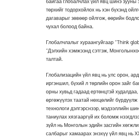
байгаа глобалчлах үйл явц шинэ зууны 
төрхийг тодорхойлох нь хэн бүхэнд ойлг
дагаварыг зөвөөр ойлгож, өөрийн бодлог
чухал болоод байна.
Глобалчлалыг хураангуйгаар “Think glоbаl
“Дэлхийн хэмжээнд сэтгэж, Монголынхоо
талтай.
Глобализацийн үйл явц нь улс орон, ард
иргэншил, бүхий л төрлийн орон зайг б
орны хувьд гадаад ертөнцтэй худалдаа,
өргөжүүлэх таатай нөхцөлийг бүрдүүлж
технологи дэлгэрснээр, мэдээллийн шин
таниулах хязгааргүй их боломж нээгдлэ
зүйл нь Монголын эдийн засгийн хөгжлий
салбарыг хамаарах энэхүү үйл явц нь X