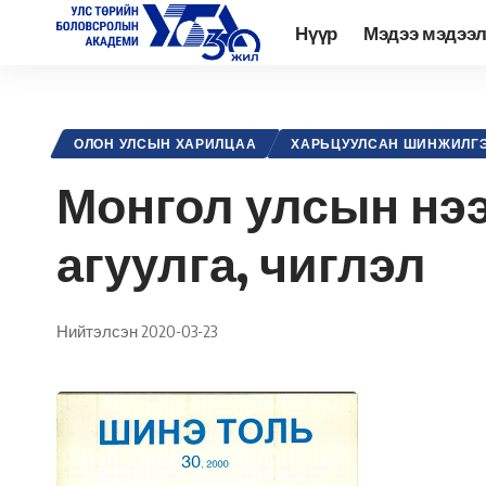
Нүүр
Мэдээ мэдээ
Academy.edu.mn
>
Нийтлэл
>
Олон Улсын харилцаа
>
Харьцуул
ОЛОН УЛСЫН ХАРИЛЦАА
ХАРЬЦУУЛСАН ШИНЖИЛГ
Монгол улсын нээ
агуулга, чиглэл
Нийтэлсэн 2020-03-23