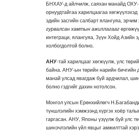
БНХАУ-д айлчилж, саяхан манайд ОХУ-ы
орнуудтайгаа харилцаагаа хөгжүүлэхэд 
эдийн засгийн салбарт ялангуяа, эрчим
гурвалсан хамтын ажиллагааг
өргөжүү
интеграци, ялангуяа, Зүүн Хойд Азийн э
холбогдолтой болно.
АНУ
-тай харилцааг хөгжүүлж, улс төри
байна. АНУ-ын төрийн нарийн бичгийн 
манай улсад явагдаж буй ардчилал, ши
болно гэдгийг дахин нотолсон.
Монгол улсын Ерөнхийлөгч Н.Багабанди
түншлэлийн хэмжээнд хүргэх хоёр талы
гаргасан. АНУ, Японы үзүүлж буй улс т
шинэчлэлийн үйл явцыг амжилттай хэрэг