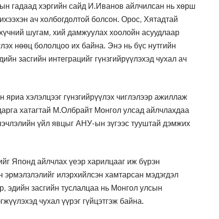
н гадаад хэргийн сайд И.Иванов айлчилсан нь хөрш
ихээхэн ач холбогдолтой болсон. Орос, Хятадтай
 хүчний шугам, хий дамжуулах хоолойн асуудлаар
лэх нөөц бололцоо их байна. Энэ нь бүс нутгийн
дийн засгийн интеграцийг гүнзгийрүүлэхэд чухал ач
йн яриа хэлэлцээг гүнзгийрүүлэх чиглэлээр ажиллаж
дарга хатагтай М.Олбрайт Монгол улсад айлчлахдаа
нэчлэлийн үйл явцыг АНУ-ын зүгээс тууштай дэмжих
йг Японд айлчлах үеэр харилцааг иж бүрэн
н эрмэлзлэлийг илэрхийлсэн хамтарсан мэдэгдэл
өр, эдийн засгийн туслалцаа нь Монгол улсын
жүүлэхэд чухал үүрэг гүйцэтгэж байна.