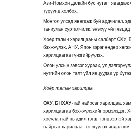
Ази-Номхон далайн бүс нутагт явагдаж
түрүүнд холбох,
Монгол улсад явагдаж буй ардчилал, эд
таниулан сурталчилж, энэхүү үйл явцад
Хоёр талын харилцааны салбарт ОХУ, 
бэхжүүлэх, АНУ, Япон зэрэг өндөр хөгж
харилцаагаа гүнзгийрүүлэх.
Олон улсын зэвсэг хураах, ул дэлгэрүүл
нутгийн олон талт үйл явцуудад үр бүтэ
Хоёр талын харилцаа
ОХУ, БНХАУ
-тай найрсаг харилцаа, ха
харилцаагаа бэхжүүлэхийг эрмэлздэг. 
хоёулантай нь адил тэгш, тэнцвэртэй х
найрсаг харилцааг хөгжүүлэх явдал юм