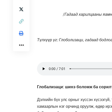
/
Гадаад харилцааны яам
Түлхүүр үг: Глоболизаци, гадаад бодл
Глобализаци: шинэ боломж ба сорил
Дэлхийн бүх улс орныг хүссэн хүсээгүй,
хамаарлын нэг орчинд оруулж, өдөр ирэ