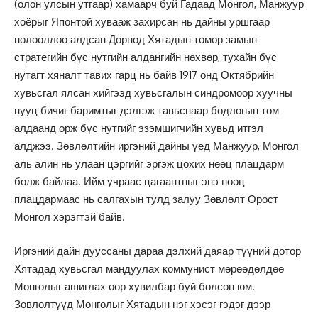
(олон улсын утгаар) хамаарч буй Гадаад Монгол, Манжуур
хоёрыг Японтой хувааж захирсан нь дайны уршгаар
нөлөөллөө алдсан Дорнод Хятадын төмөр замын
стратегийн бүс нутгийн алдангийн нөхвөр, тухайн бүс
нутагт хяналт тавих гарц нь байв 1917 онд Октябрийн
хувьсгал ялсан хийгээд хувьсгалын синдромоор хуучны
нууц бичиг баримтыг дэлгэж тавьснаар бодлогын том
алдаанд орж бүс нутгийг эзэмшигчийн хувьд итгэл
алджээ. Зөвлөлтийн иргэний дайны үед Манжуур, Монгол
аль алин нь улаан цэргийг эргэж цохих нөөц плацдарм
болж байлаа. Ийм учраас цагаантныг энэ нөөц
плацдармаас нь салгахын тулд залуу Зөвлөлт Орост
Монгол хэрэгтэй байв.
Иргэний дайн дууссаны дараа дэлхий даяар түүний дотор
Хятадад хувьсгал мандуулах коммунист мөрөөдөлдөө
Монголыг ашиглах өөр хувилбар буй болсон юм.
Зөвлөлтүүд Монголыг Хятадын нэг хэсэг гэдэг дээр