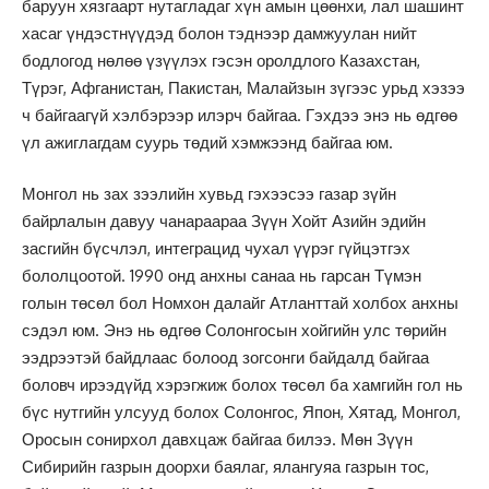
баруун хязгаарт нутагладаг хүн амын цөөнхи, лал шашинт
хасаr үндэстнүүдэд болон тэднээр дамжуулан нийт
бодлогод нөлөө үзүүлэх гэсэн оролдлого Казахстан,
Түрэг, Афганистан, Пакистан, Малайзын зүгээс урьд хэзээ
ч байгаагүй хэлбэрээр илэрч байгаа. Гэхдээ энэ нь өдгөө
үл ажиглагдам суурь төдий хэмжээнд байгаа юм.
Монгол нь зах зээлийн хувьд гэхээсээ газар зүйн
байрлалын давуу чанараараа Зүүн Хойт Азийн эдийн
засгийн бүсчлэл, интеграцид чухал үүрэг гүйцэтгэх
бололцоотой. 1990 онд анхны санаа нь гарсан Түмэн
голын төсөл бол Номхон далайг Атланттай холбох анхны
сэдэл юм. Энэ нь өдгөө Солонгосын хойгийн улс төрийн
ээдрээтэй байдлаас болоод зогсонги байдалд байгаа
боловч ирээдүйд хэрэгжиж болох төсөл ба хамгийн гол нь
бүс нутгийн улсууд болох Солонгос, Япон, Хятад, Монгол,
Оросын сонирхол давхцаж байгаа билээ. Мөн Зүүн
Сибирийн газрын доорхи баялаг, ялангуяа газрын тос,