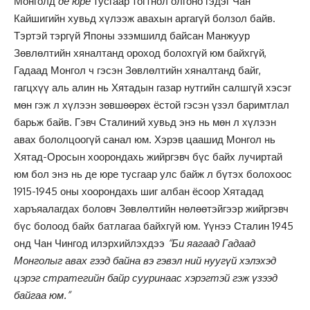
Монголд
де юре
тусгаар тогтнол олгоно гэдэг Чан
Кайшигийн хувьд хүлээж авахын аргагүй болзол байв.
Тэртэй тэргүй Японы эзэмшилд байсан Манжуур
Зөвлөлтийн хяналтанд ороход болохгүй юм байхгүй,
Гадаад Монгол ч гэсэн Зөвлөлтийн хяналтанд байг,
гагцхүү аль алин нь Хятадын газар нутгийн салшгүй хэсэг
мөн гэж л хүлээн зөвшөөрөх ёстой гэсэн үзэл баримтлал
барьж байв. Гэвч Сталиний хувьд энэ нь мөн л хүлээн
авах бололцоогүй санал юм. Хэрэв цаашид Монгол нь
Хятад-Оросын хоорондахь жийргэвч бүс байх лучиртай
юм бол энэ нь де юре тусгаар улс байж л бүтэх болохоос
1915-1945 оны хоорондахь шиг албан ёсоор Хятадад
харъяалагдах боловч Зөвлөлтийн нөлөөтэйгээр жийргэвч
бүс болоод байх батлагаа байхгүй юм. Үүнээ Сталин 1945
онд Чан Чингод илэрхийлэхдээ
“Би яагаад Гадаад
Монголыг авах гээд байна вэ гэвэл ний нуугүй хэлэхэд
цэрэг стратегийн байр сууринаас хэрэгтэй гэж үзээд
байгаа юм.”