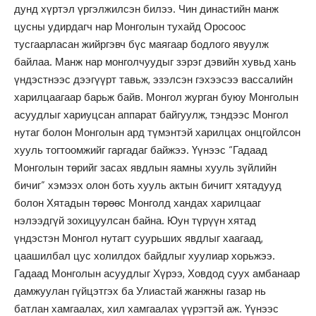
дунд хүртэл үргэлжилсэн билээ. Чин династийн манж
цусны удирдагч нар Монголын тухайд Оросоос
тусгаарласан жийргэвч бүс маягаар бодлого явуулж
байлаа. Манж нар монголчуудыг зэрэг дэвийн хувьд хань
үндэстнээс дээгүүрт тавьж, эзэлсэн гэхээсээ вассалийн
харилцаагаар барьж байв. Монгол журган буюу Монголын
асуудлыг хариуцсан аппарат байгуулж, тэндээс Монгол
нутаг болон Монголын ард түмэнтэй харилцах онцгойлсон
хууль тогтоомжийг гаргадаг байжээ. Үүнээс “Гадаад
Монголын төрийг засах явдлын яамны хууль зүйлийн
бичиг” хэмээх олон боть хууль актын бичигт хятадууд
болон Хятадын төрөөс Монголд хандах харилцааг
нэлээдгүй зохицуулсан байна. Юун түрүүн хятад
үндэстэн Монгол нутагт суурьших явдлыг хаагаад,
цаашилбал цус холилдох байдлыг хуулиар хорьжээ.
Гадаад Монголын асуудлыг Хүрээ, Ховдод суух амбанаар
дамжуулан гүйцэтгэх ба Улиастай жанжны газар нь
батлан хамгаалах, хил хамгаалах үүрэгтэй аж. Үүнээс