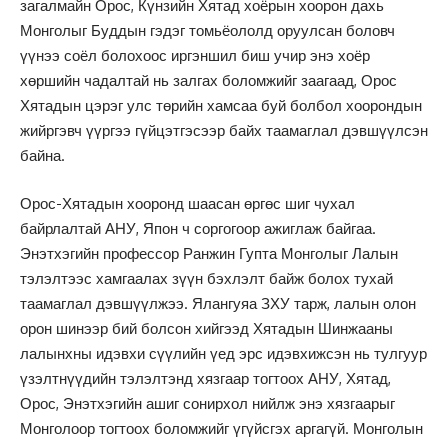
загалмайн Орос, Күнзийн Хятад хоёрын хоорон дахь
Монголыг Буддын гэдэг томьёололд оруулсан боловч
үүнээ соёл болохоос иргэншил биш учир энэ хоёр
хөршийн чадалтай нь залгах боломжийг заагаад, Орос
Хятадын цэрэг улс төрийн хамсаа буй болбол хоорондын
жийргэвч үүргээ гүйцэтгэсээр байх таамаглал дэвшүүлсэн
байна.
Орос-Хятадын хооронд шаасан өргөс шиг чухал
байрлалтай АНУ, Япон ч соргогоор ажиглаж байгаа.
Энэтхэгийн профессор Ранжин Гупта Монголыг Лалын
тэлэлтээс хамгаалах зүүн бэхлэлт байж болох тухай
таамаглал дэвшүүлжээ. Ялангуяа ЗХУ тарж, лалын олон
орон шинээр бий болсон хийгээд Хятадын Шинжааны
лалынхны идэвхи сүүлийн үед эрс идэвхижсэн нь тулгуур
үзэлтнүүдийн тэлэлтэнд хязгаар тогтоох АНУ, Хятад,
Орос, Энэтхэгийн ашиг сонирхол нийлж энэ хязгаарыг
Монголоор тогтоох боломжийг үгүйсгэх аргагүй. Монголын