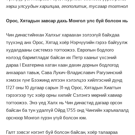
хөрш улсуудын харилцаа, геополитик, тусгаар тогтнол
Орос, Хятадын завсар дахь Монгол улс буй болсон нь
Чин династийнхан Халхыг хараахан эзлээгүй байхдаа
түүхэнд анх Орос, Хятад хоёр Нэрчүүгийн гэрээ байгуулж
худалдааны системээ тогтоожээ. Европын бодлого
нэлээд баримтладаг байсан их Петр хааныг үхсэний
дараа I Екатерина хатан хаан дахин дорнын бодлогод
анхаарал тавьж, Сава Лукич-Владиславич Рагузинский
хэмээх гүнг Бээжинд илгээн хэлэлцээ хийлгэсний дүнд
1727 оны 10 дугаар сарын 31-нд Орос, Хятадын Хиагтын
гэрээгээр тус хоёр орны хилийг Сэлэнгэ мөрний хавиар
тогтоожээ. Энэ үед Халх нь Чин династид дагаар орсон
байсан ба тун удалгүй Ойрд 1755 онд Чингийн харъяалалд
орсноор Монгол гүрэн үгүй болсон юм.
Галт зэвсэг нэгэнт буй болсон байсан, хоёр талаараа