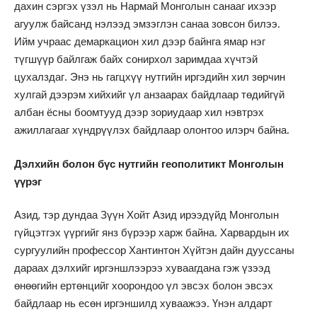
дахин сэргэх үзэл нь Нармай Монголын санааг ихээр
агуулж байсанд нэлээд эмзэглэн санаа зовсон билээ.
Ийм учраас демаркацион хил дээр байнга ямар нэг
түгшүүр байлгаж байх сонирхол заримдаа хүчтэй
цухалздаг. Энэ нь гагцхүү нутгийн иргэдийн хил зөрчин
хулгай дээрэм хийхийг үл анзаарах байдлаар төдийгүй
албан ёсны боомтууд дээр зориудаар хил нэвтрэх
ажиллагааг хүндрүүлэх байдлаар олонтоо илэрч байна.
Дэлхийн болон бүс нутгийн геополитикт Монголын
үүрэг
Азид, тэр дундаа Зүүн Хойт Азид ирээдүйд Монголын
гүйцэтгэх үүргийг янз бүрээр харж байна. Харвардын их
сургуулийн профессор Хантинтон Хүйтэн дайн дууссаны
дараах дэлхийг иргэншлээрээ хуваагдана гэж үзээд
өнөөгийн ертөнцийг хоорондоо үл эвсэх болон эвсэх
байдлаар нь есөн иргэншилд хуваажээ. Үнэн алдарт