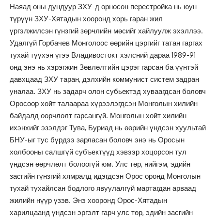
Наяад оны дундуур ЗХУ-д өрнөсөн перестройка нь юун
түрүүн ЗХУ-Хятадын хооронд хорь гаран жил
үргэлжилсэн гүнзгий зөрчлийн мөсийг хайлуулж эхэллээ.
Удалгүй Горбачев Монголоос өөрийн цэргийг татан гаргах
тухай түүхэн үгээ Владивостокт хэлсний дараа 1989-91
онд энэ нь хэрэгжин Зөвлөлтийн цэрэг гарсан ба үүнтэй
давхцаад ЗХУ таран, дэлхийн коммунист систем задран
уналаа. ЗХУ нь задарч олон субьектэд хуваагдсан боловч
Оросоор хойт талаараа хүрээлэгдсэн Монголын хилийн
байдалд өөрчлөлт гарсангүй. Монголын хойт хилийн
ихэнхийг эзэлдэг Тува, Буриад нь өөрийн үндсэн хуультай
БНУ-ыг тус бүрдээ зарласан боловч энэ нь Оросын
холбооны салшгүй субъектүүд хэвээр хоцорсон тул
үндсэн өөрчлөлт болоогүй юм. Улс төр, нийгэм, эдийн
засгийн гүнзгий хямралд идэгдсэн Орос оронд Монголын
тухай тухайлсан бодлого явуулалгүй мартагдан арваад
жилийн нүүр үзэв. Энэ хооронд Орос-Хятадын
харилцаанд үндсэн эргэлт гарч улс төр, эдийн засгийн