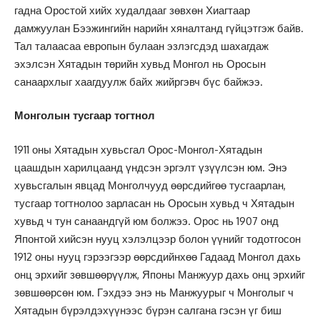
гадна Оростой хийх худалдааг зөвхөн Хиагтаар
дамжуулан Бээжингийн нарийн хяналтанд гүйцэтгэж байв.
Тал талаасаа европын булаан эзлэгсдэд шахагдаж
эхэлсэн Хятадын төрийн хувьд Монгол нь Оросын
санаархлыг хаагдуулж байх жийргэвч бүс байжээ.
Монголын тусгаар тогтнол
1911 оны Хятадын хувьсгал Орос-Монгол-Хятадын
цаашдын харилцаанд үндсэн эргэлт үзүүлсэн юм. Энэ
хувьсгалын явцад Монголчууд өөрсдийгөө тусгаарлан,
тусгаар тогтнолоо зарласан нь Оросын хувьд ч Хятадын
хувьд ч тун санаандгүй юм болжээ. Орос нь 1907 онд
Японтой хийсэн нууц хэлэлцээр болон үүнийг тодотгосон
1912 оны нууц гэрээгээр өөрсдийнхөө Гадаад Монгол дахь
онц эрхийг зөвшөөрүүлж, Японы Манжуур дахь онц эрхийг
зөвшөөрсөн юм. Гэхдээ энэ нь Манжуурыг ч Монголыг ч
Хятадын бүрэлдэхүүнээс бүрэн салгана гэсэн үг биш