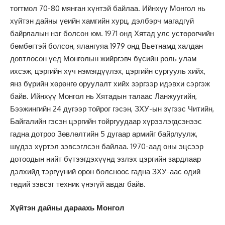
тогтмол 70-80 мянган хүнтэй байлаа. Ийнхүү Монгол нь
хүйтэн дайны үеийн хамгийн хурц, дэлбэрч магадгүй
байрлалын нэг болсон юм. 1971 онд Хятад улс устөрөгчийн
бөмбөгтэй болсон, ялангуяа 1979 онд Вьетнамд халдан
довтлосон үед Монголын жийргэвч бүсийн роль улам
ихсэж, цэргийн хүч нэмэгдүүлэх, цэргийн сургууль хийх,
янз бүрийн хөрөнгө оруулалт хийх зэргээр идэвхи сэргэж
байв. Ийнхүү Монгол нь Хятадын талаас Ланжуугийн,
Бээжингийн 24 дүгээр тойрог гэсэн, ЗХУ-ын зүгээс Читийн,
Байгалийн гэсэн цэргийн тойргуудаар хүрээлэгдсэнээс
гадна дотроо Зөвлөлтийн 5 дугаар армийг байрлуулж,
шүдээ хүртэл зэвсэглсэн байлаа. 1970-аад оны эцсээр
дотоодын нийт бүтээгдэхүүнд эзлэх цэргийн зардлаар
дэлхийд тэргүүний орон болсноос гадна ЗХУ-аас өдий
төдий зэвсэг техник үнэгүй авдаг байв.
Хүйтэн дайны дараахь Монгол