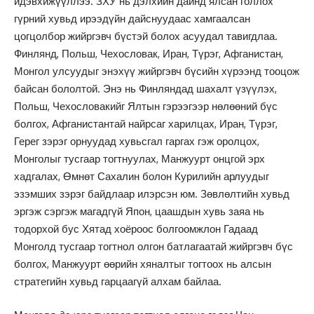
идэвхижүүллээ. ЗХУ нь дэлхийн дайнд ялсан голлох
гүрний хувьд ирээдүйн дайснуудаас хамгаалсан
цогцолбор жийргэвч бүстэй болох асуудал тавигдлаа.
Финлянд, Польш, Чехословак, Иран, Түрэг, Афганистан,
Монгол улсуудыг энэхүү жийргэвч бүсийн хүрээнд тооцож
байсан бололтой. Энэ нь Финляндад шахалт үзүүлэх,
Польш, Чехословакийг Ялтын гэрээгээр нөлөөний бүс
болгох, Афганистантай найрсаг харилцах, Иран, Түрэг,
Герег зэрэг орнуудад хувьсгал гаргах гэж оролцох,
Монголыг тусгаар тогтнуулах, Манжуурт онцгой эрх
хадгалах, Өмнөт Сахалин болон Курилийн арлуудыг
эзэмших зэрэг байдлаар илэрсэн юм. Зөвлөлтийн хувьд
эргэж сэргэж магадгүй Япон, цаашдын хувь заяа нь
тодорхой бус Хятад хоёроос болгоомжлон Гадаад
Монголд тусгаар тогтнол олгон батлагаатай жийргэвч бүс
болгох, Манжуурт өөрийн хяналтыг тогтоох нь алсын
стратегийн хувьд гарцаагүй алхам байлаа.