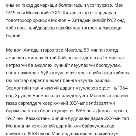
оны эх гэхэд демаркаци болгон гарын үсэг зуржээ. Мөн
1945 оны Москвагийн ЗХУ-Хятадын гэрээгээр дараа
тодотгохоор орхисон Монгол – Хятадын хилийг 1962 онд
хоёр орны шийдвэрээр нарийвчлан тогтоож демаркаци
болгов.
Монгол-Хятадын гэрээгээр Монголд 80 мянган хятад
ажилчин ажиллах ёстой байсан авч эдгээр нь 15 мянгаас
хэтрээгүй ба ажиллах хүчнийг явуулахгүй боогдуулах,
нэгэнт ажиллаж буй хүмүүсээрээ улс төрийн акци хийлгэх
гэх мэтээр даралт шахалт байнга үзүүлж байлаа.
Зөвлөлтийн тал ч чамгүй даралт үзүүлсээр эцэст нь 1964
онд Хрущев Брежневээр солигдох үест Монголын засгийн
газар сөргөлдөгч хоёр хүчний ЗХУ-ыг хэлбэрэлтгүй
баримтлагч тал болон хувирчээ. 1966 оны Даманы арлын,
1967 оны Казахстаны хилийн будлианы дараа ЗХУ-ын тал
Монголд их хэмжээний цэргийн хүч байрлуулахаар
шийджээ. 1968 оноос Монголд орж ирсэн цэргийн хүч