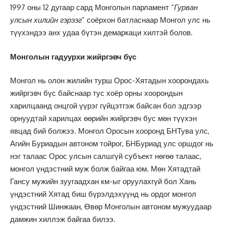
1997 оны 12 дугаар сард Монголын парламент “
Гурван
улсын хилийн гэрээг
” соёрхон батласнаар Монгол улс нь
түүхэндээ анх удаа бүтэн демаркаци хилтэй болов.
Монголын гадуурхи жийргэвч бүс
Монгол нь олон жилийн турш Орос-Хятадын хоорондахь
жийргэвч бүс байснаар тус хоёр орны хоорондын
харилцаанд онцгой үүрэг гүйцэтгэж байсан бол эдгээр
орнуудтай харилцах өөрийн жийргэвч бус мөн түүхэн
явцад бий болжээ. Монгол Оросын хооронд БНТува улс,
Агийн Буриадын автоном тойрог, БHБуриад улс оршдог нь
нэг талаас Орос улсын салшгүй субъект нөгөө талаас,
монгол үндэстний муж болж байгаа юм. Мөн Хятадтай
Гансу мужийн зуугаадхан км-ыг оруулахгүй бол Хань
үндэстний Хятад биш бүрэлдэхүүнд нь ордог монгол
үндэстний Шинжаан, Өвөр Монголын автоном мужуудаар
дамжин хиллэж байгаа билээ.