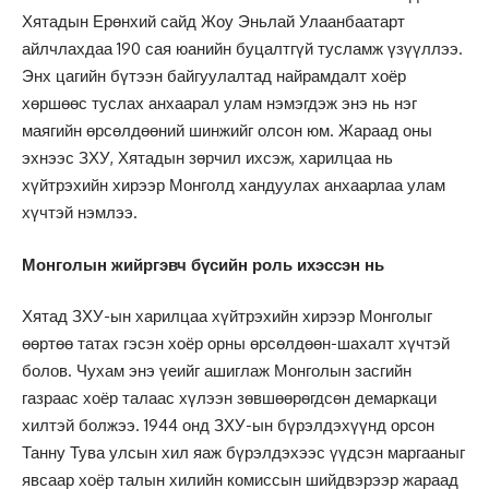
Хятадын Ерөнхий сайд Жоу Эньлай Улаанбаатарт
айлчлахдаа 190 сая юанийн буцалтгүй тусламж үзүүллээ.
Энх цагийн бүтээн байгуулалтад найрамдалт хоёр
хөршөөс туслах анхаарал улам нэмэгдэж энэ нь нэг
маягийн өрсөлдөөний шинжийг олсон юм. Жараад оны
эхнээс ЗХУ, Хятадын зөрчил ихсэж, харилцаа нь
хүйтрэхийн хирээр Монголд хандуулах анхаарлаа улам
хүчтэй нэмлээ.
Монголын жийргэвч бүсийн роль ихэссэн нь
Хятад ЗХУ-ын харилцаа хүйтрэхийн хирээр Монголыг
өөртөө татах гэсэн хоёр орны өрсөлдөөн-шахалт хүчтэй
болов. Чухам энэ үеийг ашиглаж Монголын засгийн
газраас хоёр талаас хүлээн зөвшөөрөгдсөн демаркаци
хилтэй болжээ. 1944 онд ЗХУ-ын бүрэлдэхүүнд орсон
Танну Тува улсын хил яаж бүрэлдэхээс үүдсэн маргааныг
явсаар хоёр талын хилийн комиссын шийдвэрээр жараад