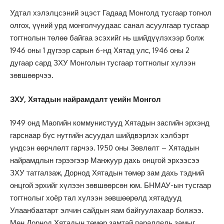
Удтал хэлэлцсэний эцэст Гадаад Монголд тусгаар тогнол
олгох, үүний урд монголчуудаас санал асуулгаар тусгаар
тогтнолын төлөө байгаа эсэхийг нь шийдүүлэхээр болж
1946 оны 1 дүгээр сарын 6-нд Хятад улс, 1946 оны 2
дугаар сард ЗХУ Монголын тусгаар тогтнолыг хүлээн
зөвшөөрчээ.
ЗХУ, Хятадын найрамдалт үеийн Монгол
1949 онд Маогийн коммунистууд Хятадын засгийн эрхэнд
гарснаар бүс нутгийн асуудал шийдвэрлэх хэлбэрт
үндсэн өөрчлөлт гарчээ. 1950 оны Зөвлөлт – Хятадын
найрамдлын гэрээгээр Манжуур дахь онцгой эрхээсээ
ЗХУ татгалзаж, Дорнод Хятадын төмөр зам дахь тэдний
онцгой эрхийг хүлээн зөвшөөрсөн юм. БНМАУ-ын тусгаар
тогтнолыг хоёр тал хүлээн зөвшөөрөлд хятадууд
Улаанбаатарт элчин сайдын яам байгуулахаар болжээ.
Мөн Дорнод Хятадын төмөр замтай параллель замыг