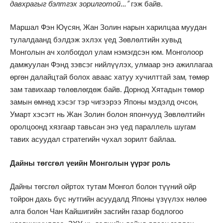
давхрагыг бэлтгэх зорилготой…”
гэж байв.
Маршал Фэн Юүсян, Жан Золин нарын харилцаа муудан
тулалдаанд бэлдэж эхлэх үед Зөвлөлтийн хувьд
Монголын ач холбогдол улам нэмэгдсэн юм. Монголоор
дамжуулан Фэнд зэвсэг нийлүүлэх, улмаар энэ ажиллагаа
өргөн далайцтай болох аваас хатуу хучилттай зам, төмөр
зам тавихаар төлөвлөгдөж байв. Дорнод Хятадын төмөр
замын өмнөд хэсэг тэр чигээрээ Японы мэдэлд очсон,
Умарт хэсэгт нь Жан Золин болон япончууд Зөвлөлтийн
оролцоонд хязгаар тавьсан энэ үед параллель шугам
тавих асуудал стратегийн чухал зорилт байлаа.
Дайны төгсгөл үеийн Монголын үүрэг роль
Дайны төгсгөл ойртох тутам Монгол болон түүний ойр
тойрон дахь бүс нутгийн асуудалд Японы үзүүлэх нөлөө
алга болон Чан Кайшигийн засгийн газар бодлогоо