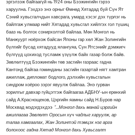
эргэлзэж байгаагүй нь 1924 оны Бээжингийн гэрээ
харуулна. Гэхдээ энэ орныг Өмнөд Хятадад буй Сүн Ят
Сэний хувьсгалчдын хавсрага, умард хэсэг дэх түрлэг нь
байлгаж улмаар нийт Хятадад хувьсгал хийлгэх гол түшиц
бааз нь болгох сонирхолтой байлаа. Мөн Монгол нь
Манжуурт ноёрхож байсан Японы гар хөл Жан Золингийн
бүлгийг бусад хятадууд ялангуяа, Сун Ятсэнийг дэмжигч
бүлгүүд цохиход тусламж үзүүлж байх газар болж байв.
Зөвлөлтүүд Бээжингийн төв засгийн газраас гадна
Кантонд байгаа гоминданы засгийн газартай нягт хамтран
ажиллаж, дипломат бодлого, дэлхийн хувьсгалын
синдром хоёроо зэрэг явуулж байлаа. Энэ гурван
зорилгыг давхар гүйцэтгэж байгаагаа АДБНУ-ын ерөнхий
сайд А.Краснощеков, Цэргийн яамны сайд Н.Буров нар
Москвад мэдэгдэхдээ
“…Монгол дахь манай цэргийн
ажиллагаа Зөвлөлт Оросын хүч чадлыг харуулж, ар
талаа хамгаалах, Жан Золинтэй тэмцэх нэг арга
болохоос гадна Хятад Монгол дахь Хувьсгалт