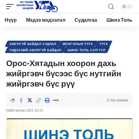
Нүүр
Мэдээ мэдээлэл
Судалгаа
Шинэ Толь
Academy.edu.mn
>
Нийтлэл
>
Түүх
>
Монголын түүх
>
Орос-Хятадын хоорон дахь жийргэвч бүсээс бүс нутгийн жийргэвч бүс рүү
АЮУЛГҮЙ БАЙДАЛ СУДЛАЛ
МОНГОЛЫН ТҮҮХ
ТҮҮХ
ҮНДЭСНИЙ АЮУЛГҮЙ БАЙДАЛ
ШИНЭ ТОЛЬ СЭТГҮҮЛ
Орос-Хятадын хоорон дахь
жийргэвч бүсээс бүс нутгийн
жийргэвч бүс рүү
21 min унших
Нийтэлсэн 2020-03-23