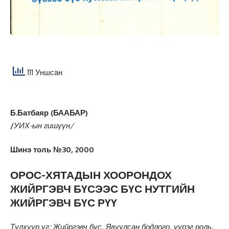
111 Уншсан
Б.Батбаяр (БААБАР)
/
УИХ-ын гишүүн/
Шинэ толь №30, 2000
ОРОС-ХЯТАДЫН ХООРОНДОХ
ЖИЙРГЭВЧ БҮСЭЭС БҮС НУТГИЙН
ЖИЙРГЭВЧ БҮС РҮҮ
Түлхүүр үг: Жийргэвч бүс, Явуулсан бодлого, үүрэг роль,