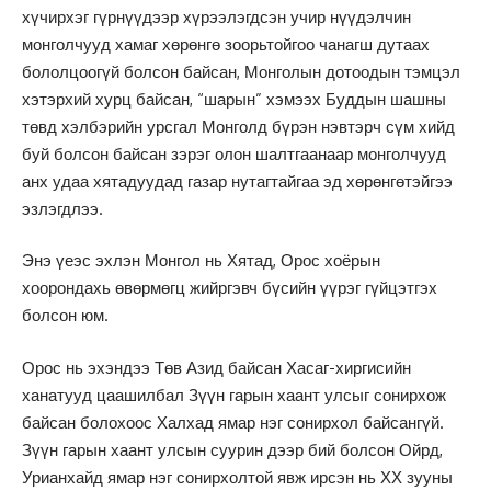
хүчирхэг гүрнүүдээр хүрээлэгдсэн учир нүүдэлчин
монголчууд хамаг хөрөнгө зоорьтойгоо чанагш дутаах
бололцоогүй болсон байсан, Монголын дотоодын тэмцэл
хэтэрхий хурц байсан, “шарын” хэмээх Буддын шашны
төвд хэлбэрийн урсгал Монголд бүрэн нэвтэрч сүм хийд
буй болсон байсан зэрэг олон шалтгаанаар монголчууд
анх удаа хятадуудад газар нутагтайгаа эд хөрөнгөтэйгээ
эзлэгдлээ.
Энэ үеэс эхлэн Монгол нь Хятад, Орос хоёрын
хоорондахь өвөрмөгц жийргэвч бүсийн үүрэг гүйцэтгэх
болсон юм.
Орос нь эхэндээ Төв Азид байсан Хасаг-хиргисийн
ханатууд цаашилбал Зүүн гарын хаант улсыг сонирхож
байсан болохоос Халхад ямар нэг сонирхол байсангүй.
Зүүн гарын хаант улсын суурин дээр бий болсон Ойрд,
Урианхайд ямар нэг сонирхолтой явж ирсэн нь ХХ зууны