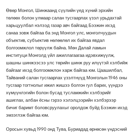
Өвөр Монгол, Шинжаанд сүүлийн үед хүний эрхийн
төлөөх болон улмаар салан тусгаарлах үзэл урьдахтай
харьцуулбал нэлээд газар авч байгаад Бээжин ихэд
санаа зовж байгаа ба энд Монгол улс, монголчуудын
объектив, субъектив нөлөөлөл их байгаа явдал
болгоомжлол төрүүлж байна. Мөн Далай ламын
институци Монголд үйл ажиллагаагаа идэвхижүүлж,
шашны шинжээсээ улс төрийн шинж руу илүүтэй хэлбийж
байгааг ихэд болгоомжлон харж байгаа юм. Цаашилбал,
Тайваний салан тусгаарлах үзэлтнүүд Монголын 1946 оны
тусгаар тогтнолыг ижил жишээ болгон гул барих, үүндээ
хүмүүнлэгийн болон бусад тусламжийн хэлбэрийг
ашиглах, албан ёсны гэрээ хэлэлцээрийн хэлбэрээр
бичиг баримт боловсруулахыг оролдож буйд Бээжин ихэд
эмзэглэж байгаа юм.
Оросын хувьд 1990 онд Тува, Буриадад өрнөсөн үндэсний