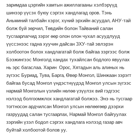
заримдаа цэргийн хамтын ажиллагааны хэлбэрүүд
шинээр үүсэх буюу сэргэх хандлагад оров. Тэнь
Аньминий талбайн хэрэг, хүний эрхийн асуудал, АНУ-тай
болж буй зөрчил, Төвдийн болон Тайваний салан
тусгаарлагчид зэрэг өөр олон олон чухал асуудлууд
үүссэнээс гадна хуучин дайсан ЗХУ-тай эвлэрэн
холбоотон болох хандлагатай болж байгаа зэргээс болж
Бээжингээс Монголд хандах тухайлсан бодлого явуулах
нь эрс багаслаа. Харин Орос, Хятадын аль алиных нь
зүгээс Буриад, Тува, Барга, Өвөр Монгол, Шинжаан зэрэгт
байгаа бусад Монгол үндэстнүүдэд Монгол улсын зүгээс
нармай Монголын үзлийн нөлөө үзүүлэх вий гэдгээс
нэлээд болгоомжлох хандлагатай болжээ. Энэ нь тусгаар
тогтносон ардчилсан Монгол улсын нөлөөгөөр дээрхи
газруудад салан тусгаарлах, Нармай Монгол байгуулах
зэргийн үзэл бодол сэргэх хандлага нэлээд газар авч
буйтай холбоотой болов уу.