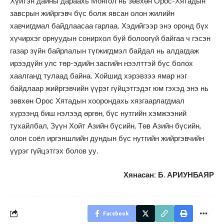
Хүйтэн дайны дараахь Монгол нь зөвхөн Орос-Хятадын
завсрын жийргэвч бүс болж явсан олон жилийн
хавчигдмал байдлаасаа гарлаа. Хэдийгээр энэ оронд бүх
хүчирхэг орнуудын сонирхол буй болоогүй байгаа ч гэсэн
газар зүйн байрлалын түгжигдмэл байдал нь алдагдаж
ирээдүйн улс төр-эдийн засгийн нээлттэй бүс болох
хаалганд тулаад байна. Хойшид хэрэвзээ ямар нэг
байдлаар жийргэвчийн үүрэг гүйцэтгэдэг юм гэхэд энэ нь
зөвхөн Орос Хятадын хоорондахь хязгаарлагдмал
хүрээнд биш нэлээд өргөн, бүс нутгийн хэмжээний
тухайлбал, Зүүн Хойт Азийн бүсийн, Төв Азийн бүсийн,
олон соёл иргэншлийн дундын бүс нутгийн жийргэвчийн
үүрэг гүйцэтгэх болов уу.
Хянасан: Б. АРИУНБАЯР
Facebook