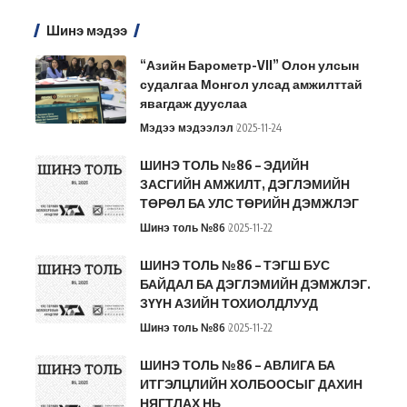
Шинэ мэдээ
“Азийн Барометр-VII” Олон улсын
судалгаа Монгол улсад амжилттай
явагдаж дууслаа
Мэдээ мэдээлэл
2025-11-24
ШИНЭ ТОЛЬ №86 – ЭДИЙН
ЗАСГИЙН АМЖИЛТ, ДЭГЛЭМИЙН
ТӨРӨЛ БА УЛС ТӨРИЙН ДЭМЖЛЭГ
Шинэ толь №86
2025-11-22
ШИНЭ ТОЛЬ №86 – ТЭГШ БУС
БАЙДАЛ БА ДЭГЛЭМИЙН ДЭМЖЛЭГ.
ЗҮҮН АЗИЙН ТОХИОЛДЛУУД
Шинэ толь №86
2025-11-22
ШИНЭ ТОЛЬ №86 – АВЛИГА БА
ИТГЭЛЦЛИЙН ХОЛБООСЫГ ДАХИН
НЯГТЛАХ НЬ