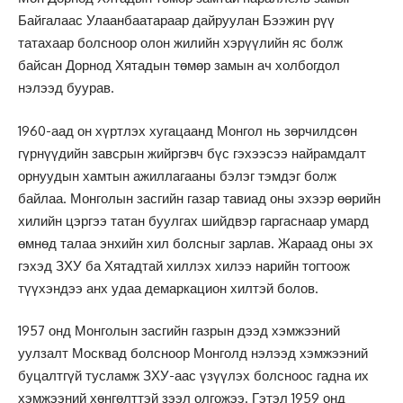
Байгалаас Улаанбаатараар дайруулан Бээжин рүү
татахаар болсноор олон жилийн хэрүүлийн яс болж
байсан Дорнод Хятадын төмөр замын ач холбогдол
нэлээд буурав.
1960-аад он хүртлэх хугацаанд Монгол нь зөрчилдсөн
гүрнүүдийн завсрын жийргэвч бүс гэхээсээ найрамдалт
орнуудын хамтын ажиллагааны бэлэг тэмдэг болж
байлаа. Монголын засгийн газар тавиад оны эхээр өөрийн
хилийн цэргээ татан буулгах шийдвэр гаргаснаар умард
өмнөд талаа энхийн хил болсныг зарлав. Жараад оны эх
гэхэд ЗХУ ба Хятадтай хиллэх хилээ нарийн тогтоож
түүхэндээ анх удаа демаркацион хилтэй болов.
1957 онд Монголын засгийн газрын дээд хэмжээний
уулзалт Москвад болсноор Монголд нэлээд хэмжээний
буцалтгүй тусламж ЗХУ-аас үзүүлэх болсноос гадна их
хэмжээний хөнгөлттэй зээл олгожээ. Гэтэл 1959 онд