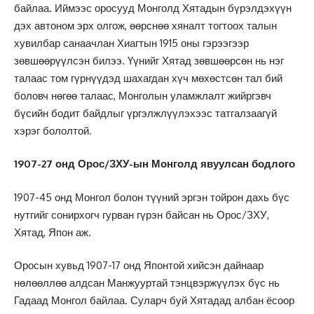
байлаа. Иймээс оросууд Монголд Хятадын бүрэлдэхүүн
дэх автоном эрх олгож, өөрснөө хяналт тогтоох талын
хувилбар санаачлан Хиагтын 1915 оны гэрээгээр
зөвшөөрүүлсэн билээ. Үүнийг Хятад зөвшөөрсөн нь нэг
талаас том гүрнүүдэд шахагдан хүч мөхөстсөн тал бий
боловч нөгөө талаас, Монголын уламжлалт жийргэвч
бүсийн бодит байдлыг үргэлжлүүлэхээс татгалзаагүй
хэрэг бололтой.
1907-27 онд Орос/ЗХУ-ын Монголд явуулсан бодлого
1907-45 онд Монгол болон түүний эргэн тойрон дахь бүс
нутгийг сонирхогч гурван гүрэн байсан нь Орос/ЗХУ,
Хятад, Япон аж.
Оросын хувьд 1907-17 онд Японтой хийсэн дайнаар
нөлөөллөө алдсан Манжууртай тэнцвэржүүлэх бүс нь
Гадаад Монгол байлаа. Суларч буй Хятадад албан ёсоор