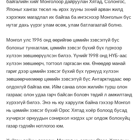
байгалийн хийг Монголоор дайруулан Хятад, Солонгос,
Японыг хангах төсөл нь ирэх зууны эхний арван жилд
хэрэгжих магадлал их байгаа ба ингэснээр Монголын бүс
нутаг дахь үүрэг улам өсөж, улам батлагаатай болно.
Монгол улс 1996 онд өөрийгөө цөмийн зэвсэггүй бус
болохыг тунхаглаж, цөмийн зэвсэг бүхий бүх гүрнээр
хүлээн зөвшөөрүүлсэн билээ. Үүнийг 1998 онд НҮБ-аас
хүлээн зөвшөөрч, тогтоол гаргасан юм. Өнөөдөр манай
гариг дээр цөмийн зэвсэг бүхий бүх гүрнүүд хүлээн
зөвшөөрчихмөөр цөмийн зэвсэггүй бүс Антарктидаас өөр
олдохгүй байгаа юм. Ийм санаа олон жилийн турш олон
газраас олон удаа гарч байсан боловч төдий л амжилтанд
хүрээгүй билээ. Энэ нь юу харуулж байна гэхээр Монгол
нь цөмийн зэвсэг бүхий Орос Хятад хоёр болоод бусад
хүчирхэг орнуудын сонирхол нэгдэх цэг олдож болохуйц
газар гэдгийн нотлогоо юм.