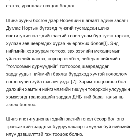
сэтгэх, урагшлах нөхцөл болдог.
Шинэ зууны босгон дээр Нобелийн шагналт эдийн засагч
Дуглас Нортын бүтээлд гүнзгий тусгагдсан шинэ
институционал эдийн засгийн онол улам бүр түгэн тархаж,
хүлээн зөвшөөрөгдөх хүрээ нь өргөжих болов
[1]
. Энд
нийгмийн хэв журам тогтоох, зах зээлийн механизмыг
үйлчлэлийг хангах, өөрөөр хэлбэл, либерал нийгмийн
“тоглоомын дүрмүүдийг” тогтооход шаардагддаг
зардлуудыг нийгмийн баялаг бүрдэхэд хүчтэй нөлөөлөгч
нэгэн хүчин зүйл гэж авч үздэг
[2]
. Зарим тооцоогоор бол
дэлхийн хамтын нийгэмлэгийн гишүүн тодорхой улсуудын
хэмжээнд трансакцийн зардал ДНБ-ний бараг талыг нь
эзлэх боллоо.
Шинэ институционал эдийн засгийн онол ёсоор бол энэ
трансакцийн зардлыг бууруулахаар тэмүүлж буй нийгмийг
илүү дэвшилттэй гэж тооцож болно.