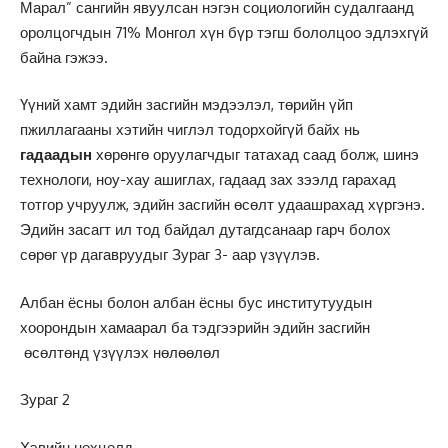
Марал” сангийн явуулсан нэгэн социологийн судалгаанд
оролцогчдын 71% Монгол хүн бүр тэгш бололцоо эдлэхгүй
байна гэжээ.
Үүний хамт эдийн засгийн мэдээлэл, төрийн үйп
пжиллагааны хэтийн чиглэл тодорхойгүй байх нь
гадаадын
хөрөнгө оруулагчдыг татахад саад болж, шинэ
технологи, ноу-хау ашиглах, гадаад зах зээлд гарахад
тотгор учруулж, эдийн засгийн өсөлт удаашрахад хүргэнэ.
Эдийн засагт ил тод байдал дутагдсанаар гарч болох
сөрөг үр дагавруудыг Зураг 3- аар үзүүлэв.
Албан ёсны болон албан ёсны бус институтуудын
хоорондын хамаарал ба тэдгээрийн эдийн засгийн
өсөлтөнд үзүүлэх нөлөөлөл
Зураг 2
Хэвийн нөхцөлд