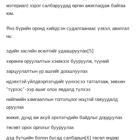
мэтериал) зэрэг салбаруудад өргөн ажиглагдаж байгаа
юм.
Янз бүрийн оронд хийгдсэн судалгаанаас үзвэл, авилгал
нь:
эдийн засгийн өсөлтийг удаашруулах
[5]
хөрөнгө оруулалтын хэмжээг бууруулж, түүний
зарцуулалтын үр ашгийг доошлуулах
идэвхтэй үйлдвэрлэгчдийг үүнээсээ татгалзаж, зөвхөн
“түрээс”-ээр ашиг олох явдалд түлхэх
нийгмийн хамгааллын тогголцоог ноцтой гажуудалд
оруулах
жижиг, дунд аж ахуй эрхпэгчдийн байдлыг дордуулах
төсөвт орох орлогыг бууруулах
дэд бүтцийн болон бусад салбарын
[6]
төсөл өндөр