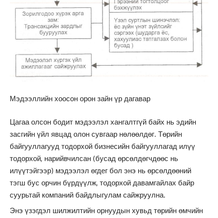
Мэдээллийн хоосон орон зайн үр дагавар
Цагаа олсон бодит мэдээлэл хангалтгүй байх нь эдийн
засгийн үйл явцад олон сувгаар нөлөөлдөг. Төрийн
байгууллагууд тодорхой бизнесийн байгууллагад илүү
тодорхой, нарийвчилсан (бусад өрсөлдөгчдөөс нь
илүүтэйгээр) мэдээлэл өгдег бол энэ нь өрсөлдөөний
тэгш бус орчин бүрдүүлж, тодорхой давамгайлах байр
суурьтай компаний байдлыгулам сайжруулна.
Энэ үзэгдэл шилжилтийн орнуудын хувьд төрийн өмчийн