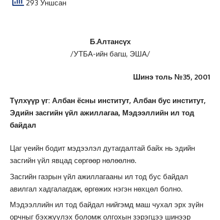
293 Уншсан
Б.Алтансүх
/УТБА-ийн багш, ЭША/
Шинэ толь №35, 2001
Түлхүүр үг: Албан ёсны институт, Албан бус институт,
Эдийн засгийн үйл ажиллагаа, Мэдээллийн ил тод
байдал
Цаг үеийн бодит мэдээлэл дутагдалтай байх нь эдийн
засгийн үйл явцад сөргөөр нөлөөлнө.
Засгийн газрын үйл ажиллагааны ил тод бус байдал
авилгал хадгалагдаж, өргөжих нэгэн нөхцөл болно.
Мэдээллийн ил тод байдал нийгэмд маш чухал эрх зүйн
орчныг бэхжүүлэх боломж олгохын зэрэгцээ шинээр