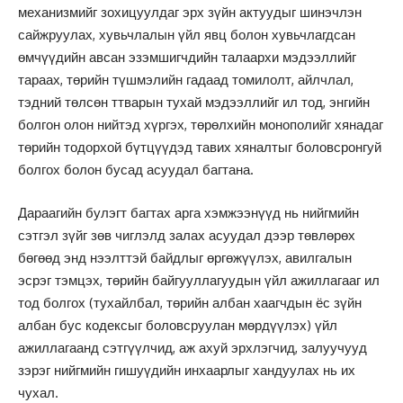
механизмийг зохицуулдаг эрх зүйн актуудыг шинэчлэн
сайжруулах, хувьчлалын үйл явц болон хувьчлагдсан
өмчүүдийн авсан эзэмшигчдийн талаархи мэдээллийг
тараах, төрийн түшмэлийн гадаад томилолт, айлчлал,
тэдний төлсөн ттварын тухай мэдээллийг ил тод, энгийн
болгон олон нийтэд хүргэх, төрөлхийн монополийг хянадаг
төрийн тодорхой бүтцүүдэд тавих хяналтыг боловсронгуй
болгох болон бусад асуудал багтана.
Дараагийн булэгт багтах арга хэмжээнүүд нь нийгмийн
сэтгэл зүйг зөв чиглэлд залах асуудал дээр төвлөрөх
бөгөөд энд нээлттэй байдлыг өргөжүүлэх, авилгалын
эсрэг тэмцэх, төрийн байгууллагуудын үйл ажиллагааг ил
тод болгох (тухайлбал, төрийн албан хаагчдын ёс зүйн
албан бус кодексыг боловсруулан мөрдүүлэх) үйл
ажиллагаанд сэтгүүлчид, аж ахуй эрхлэгчид, залуучууд
зэрэг нийгмийн гишуүдийн инхаарлыг хандуулах нь их
чухал.