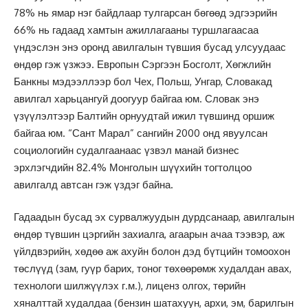
78% нь ямар нэг байдлаар тулгарсан бөгөөд эдгээрийн
66% нь гадаад хамтын ажиллагааны туршлагаасаа
үндэслэн энэ оронд авилгалын түвшия бусад улсуудаас
өндөр гэж үзжээ. Европын Сэргээн Босголт, Хөгжлийн
Банкны мэдээллээр бол Чех, Польш, Унгар, Словакад
авилгал харьцангуй доогуур байгаа юм. Словак энэ
үзүүлэлтээр Балтийн орнуудтай ижил түвшинд оршиж
байгаа юм. “Сант Марал” сангийн 2000 онд явуулсан
социологийн судалгаанаас үзвэл манай бизнес
эрхлэгчдийн 82.4% Монголын шүүхийн тогтолцоо
авилгалд автсан гэж үздэг байна.
Гадаадын бусад эх сурвалжуудын дурдсанаар, авилгалын
өндөр түвшин цэргийн захиалга, агаарын ачаа тээвэр, аж
үйлдвэрийн, хөдөө аж ахуйн болон дэд бүтцийн томоохон
төслүүд (зам, гуүр барих, тоног төхөөрөмж худалдан авах,
технологи шилжүүлэх г.м.), лиценз олгох, төрийн
хяналттай худалдаа (бензин шатахуун, архи, эм, барилгын