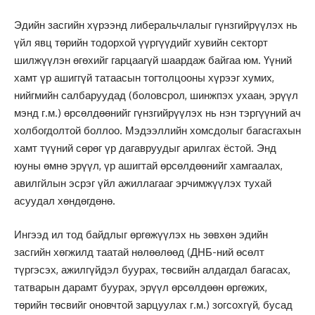
Эдийн засгийн хүрээнд либеральчлалыг гүнзгийрүүлэх нь
үйл явц төрийн тодорхой үүргүүдийг хувийн секторт
шилжүүлэн өгөхийг гарцаагүй шаардаж байгаа юм. Үүний
хамт үр ашиггүй татаасын тогтолцооны хүрээг хумих,
нийгмийн салбаруудад (боловсрол, шинжпэх ухаан, эрүүл
мэнд г.м.) өрсөлдөөнийг гүнзгийрүүлэх нь нэн тэргүүний ач
холбогдолтой боллоо. Мэдээллийн хомсдолыг багасгахын
хамт түүний сөрөг үр дагавруудыг арилгах ёстой. Энд
юуны өмнө эрүүл, үр ашигтай өрсөлдөөнийг хамгаалах,
авилгйлын эсрэг үйл ажиллагааг эрчимжүүлэх тухай
асуудал хөндөгдөнө.
Ингээд ил тод байдлыг өргөжүүлэх нь зөвхөн эдийн
засгийн хөгжилд таатай нөлөөлөөд (ДНБ-ний өсөлт
түргэсэх, ажилгүйдэл буурах, төсвийн алдагдал багасах,
татварын дарамт буурах, эрүүл өрсөлдөөн өргөжих,
төрийн төсвийг оновчтой зарцуулах г.м.) зогсохгүй, бусад