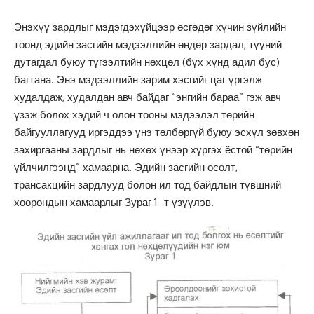
Энэхүү зардлыг мэдэгдэхүйцээр өсгөдөг хүчин зүйлийн
тоонд эдийн засгийн мэдээллийн өндөр зардал, түүний
дутагдал буюу түгээлтийн нөхцөл (бүх хүнд адил бус)
багтана. Энэ мэдээллийн зарим хэсгийг цаг үргэлж
худалдаж, худалдан авч байдаг “энгийн бараа” гэж авч
үзэж болох хэдий ч олон тооны мэдээлэл төрийн
байгууллагууд иргэддээ үнэ төлбөргүй буюу эсхүл зөвхөн
захиргааны зардлыг нь нөхөх үнээр хүргэх ёстой “төрийн
үйлчилгээнд” хамаарна. Эдийн засгийн өсөлт,
трансакцийн зардлууд болон ил тод байдлын түвшний
хоорондын хамаарлыг Зураг 1- т үзүүлэв.