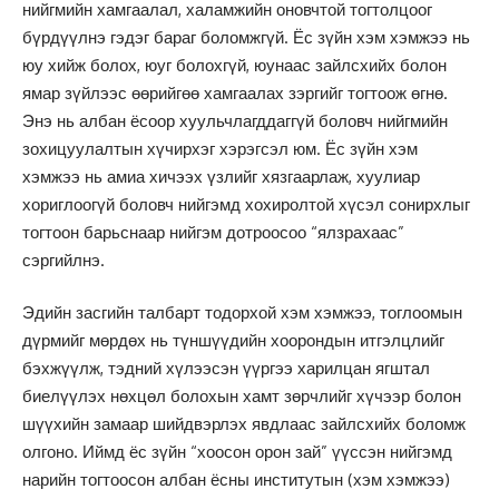
нийгмийн хамгаалал, халамжийн оновчтой тогтолцоог
бүрдүүлнэ гэдэг бараг боломжгүй. Ёс зүйн хэм хэмжээ нь
юу хийж болох, юуг болохгүй, юунаас зайлсхийх болон
ямар зүйлээс өөрийгөө хамгаалах зэргийг тогтоож өгнө.
Энэ нь албан ёсоор хуульчлагддаггүй боловч нийгмийн
зохицуулалтын хүчирхэг хэрэгсэл юм. Ёс зүйн хэм
хэмжээ нь амиа хичээх үзлийг хязгаарлаж, хуулиар
хориглоогүй боловч нийгэмд хохиролтой хүсэл сонирхлыг
тогтоон барьснаар нийгэм дотроосоо “ялзрахаас”
сэргийлнэ.
Эдийн засгийн талбарт тодорхой хэм хэмжээ, тоглоомын
дүрмийг мөрдөх нь түншүүдийн хоорондын итгэлцлийг
бэхжүүлж, тэдний хүлээсэн үүргээ харилцан ягштал
биелүүлэх нөхцөл болохын хамт зөрчлийг хүчээр болон
шүүхийн замаар шийдвэрлэх явдлаас зайлсхийх боломж
олгоно. Иймд ёс зүйн “хоосон орон зай” үүссэн нийгэмд
нарийн тогтоосон албан ёсны институтын (хэм хэмжээ)