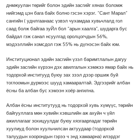
днмжуулан төрийг болон эдийн засгийг хянах боломж
нийгэмд цэн бага байх болно гэсэн хэрэг. “Сант Марал”
сангийн ( уднлгаанаас үзвэл чухамдаа хувьчлалд гол
саад болж байгаа зуЙл бол “арын хаалга”, шударга бус
байдал гэж санал нсуулгад оролцогчдын 56%,
мэдээллийн хомсдол гэж 55% нь дүгнэсэн байх юм.
Институционал эдийн засгийн үзэл баримтлалын дагуу
эдийн засгийн хүрээн дэх авилгалын хэмжээ ямар байх нь
тодорхой институуд буюу зах зээл дээр оршиж буй
тоглоомын дүрмээс шууд хамааралтай. Эдгээрийг албан
ёсны ба албан бус хэмээн хоёр ангилна.
Албан ёсны институтууд нь тодорхой хувь хүмүүс, төрийн
байгууллага мөн хувийн хэвшлийн аж ахуйн ч үйл
ажиллагааг зохицуулдаг буюу хязгаарладаг төрийн
хуулиуд болон хуульчилсан актуудаар (тодорхой
талуудын хоорондын гэрээ ч энд хамаарна) илэрдэг