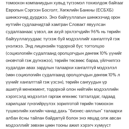
томоохон компаниудын хувьд түгээмэл тохиолдож байгааг
Европын Сэргээн Босголт, Хөгжлийн Банкны (ЕСБХБ)
шинжээчид дурджээ. Энэ байгууллагын шинжээчид орон
нутгийн судлаачидтай хамтран Словакт явуулсан
судалгаанаас үзвэл, аж ахуй эрхлэгчдийн 96% нь төрийн
байгууллагуудаас түгээж буй мэдээллийг хангалтгүй гэж
үнэлжээ. Энд лицензийн тодорхой бус тогтолцоо
(социологийн судалгаанд оролцогчдын дөнгөж 10% үүнийг
оновчтой гэж дүгнэжээ), төрийн төсвөөс бараа, үйлчилгээ
худалдан авах зардлын талаархи хангалтгүй мэдээлэл
(мөн социологийн судалгаанд оролцогчдын дөнгөж 10% л
үүнийг хангалттай гэж үзсэн), төрийн сангуудын үр
ашиггүй менежмент, тодорхой олон нийтийн мэдээллийн
хэрэгсэлд мэдээлэл гаргаж өгөхөөс татгалздаг, гадаад
харилцааг гүнзгийрүүлэх зорилготой төрийн томоохон
түшмэлийн хилийн чанад дахь “бизнес-аяллын” талаархи
албан ёсны тайлан байдаггүй болон энэ явцад олж авсан
мэдээллийг зөвхөн цөөн тооны ажил хэрэгч хүмүүст