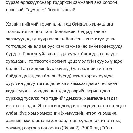
хүрээг өргөжүүлснээр тодорхой хэмжээнд энэ хоосон
орон зайг “дүүргэж” болох талтай.
Хэвийн нийгмийн орчинд ил тод байдал, хариуцлага
тооцох тогтолцоо, тэгш боломжийг бүгдэд хангах
зарчмуудад тулгуурласан албан ёсны институицонал
тогтолцоо нь албан бус хэм хэмжээ (ёс зүйн кодексууд)
бүрдэх, бэхжих үйл явцыг дагуулах бөгөөд энэ нь урт
хугацааны тогтвортой хөгжил цэцэглэлтийн суурь үндэс
болно. Гэвч хэвийн бус орчинд (мэдээллийн ил тод
байдал дутагдсан болон бусад) ажил хэрэгч хүмүүс
хуулийн дагуу тогтоогдсон хэм хэмжээг дагах, ёс зүйн
кодексуудыг мөрдөх нь тэдэнд өөрийн зорилгодоо
хүрэхэд тусалж, төр тэднийг дэмжиж, хамгаална гэдэг
итгэлээ гээдэг. Энэ тохиолдолд институционал тогтолцоо
албан бус хэм хэмжээний (хүмүүсийн итгэл үнэмшил,
хамтын ажиллагааны хэлбэр, төрд хүлээлгэх итгэл г.м.)
хөгжилд сөргөөр нөлөөлнө (Зураг 2). 2000 онд “Сант