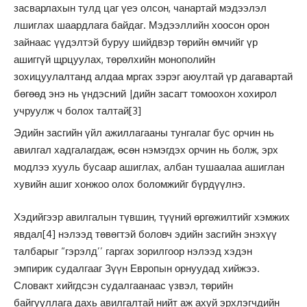
засварлахын тулд цаг үеэ олсон, чанартай мэдээлэл
лшиглах шаардлага байдаг. Мэдээллийн хоосон орон
зайнаас үүдэлтэй буруу шийдвэр төрийн өмчийг үр
ашиггүй щрцуулах, төрөлхийн монополийн
зохицуулалтанд алдаа мргах зэрэг аюултай үр дагавартай
бөгөөд энэ нь үндэсний |дийн засагт томоохон хохирол
учруулж ч болох талтай
[3]
Эдийн засгийн үйл ажиллагааны тунгалаг бус орчин нь
авилгал хадгалагдаж, өсөн нэмэгдэх орчин нь болж, эрх
модлээ хууль бусаар ашиглах, албан тушаалаа ашиглан
хувийн ашиг хонжоо олох боломжийг бүрдүүлнэ.
Хэдийгээр авилгалын түвшин, түүний өргөжилтийг хэмжих
явдал
[4]
нэлээд төвөгтэй боловч эдийн засгийн энэхүү
талбарыг “гэрэлд’’ гаргах зорилгоор нэлээд хэдэн
эмпирик судалгааг Зүүн Европын орнуудад хийжээ.
Словакт хийгдсэн судалгаанаас үзвэл, төрийн
байгууллага дахь авилгалтай нийт аж ахуй эрхлэгчдийн