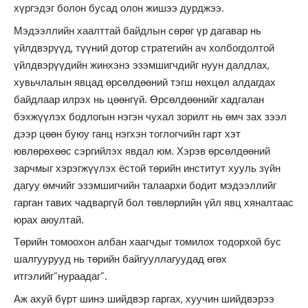
хүргэдэг болон бусад олон жишээ дурджээ.
Мэдээллийн хаалттай байдлын сөрөг үр дагавар нь
үйлдвэрүүд, түүний дотор стратегийн ач холбогдолтой
үйлдвэрүүдийн жинхэнэ эзэмшигчдийг нуун далдлах,
хувьчлалын явцад өрсөлдөөний тэгш нөхцөл алдагдах
байдлаар илрэх нь цөөнгүй. Өрсөлдөөнийг хадгалан
бэхжүүлэх бодлогын нэгэн чухал зорилт нь өмч зах зээл
дээр цөөн буюу ганц нэгхэн тоглогчийн гарт хэт
ювлөрөхөөс сэргийлэх явдал юм. Хэрэв өрсөлдөөний
зарчмыг хэрэгжүүлэх ёстой төрийн институт хууль зүйн
дагуу өмчийг эзэмшигчийн талаархи бодит мэдээллийг
гарган тавих чадваргүй бол төвлөрлийн үйл явц хяналтаас
юрах аюултай.
Төрийн томоохон албан хаагчдыг томилох тодорхой бус
шалгуурууд нь төрийн байгууллагуудад өгөх
итгэлийг“нураадаг”.
Аж ахуй бүрт шинэ шийдвэр гаргах, хуучин шийдвэрээ