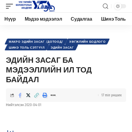
Нүүр
Мэдээ мэдээлэл
Судалгаа
Шинэ Толь
Academy.edu.mn
>
Нийтлэл
>
Эдийн засаг
>
Макро эдийн засаг /Дотоод/
>
ЭДИЙН ЗАСАГ БА МЭДЭЭЛЛИЙН ИЛ ТОД БАЙДАЛ
МАКРО ЭДИЙН ЗАСАГ /ДОТООД/
ХӨГЖЛИЙН БОДЛОГО
ШИНЭ ТОЛЬ СЭТГҮҮЛ
ЭДИЙН ЗАСАГ
ЭДИЙН ЗАСАГ БА
МЭДЭЭЛЛИЙН ИЛ ТОД
БАЙДАЛ
17 min унших
Нийтэлсэн 2020-04-01