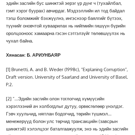
эдийн засгийн бус шинжтэй эерэг үр дүнг ч (тухайлбал,
гэмт хэрэг буурах) авчирдаг. Мэдээллийн ил тод байдал
тэгш боломжийг бэхжүүлнэ, ингэснээр баялгийг бүтээх,
түүнийг оновчтой хуваарилах нь нийгмийн гишүүн бүрийн
оролцооноос хамаарна гэсэн сэтгэлзүйг төлөвшүүлэх нь
чухал байна.
Хянасан: Б. АРИУНБАЯР
[1]
Brunetti, A. and B. Weder (1998c), “Explaning Corruption”,
Draft version. University of Saarland and University of Basel.
P.2.
[2]
“…Эдийн засгийн олон тоглогчид хүмүүсийн
хэрэглээний ач холбогдлыг дутуу, орвөсгөлөөр үнэлдэг.
Гэвч хуульчид, нягглан бодогчид, төрийн түшмэл…
менежерүүд болон улс төрчид трансакцийн (завсрын
шинжтэй) хэлэлцээг баталгаажуулж, энэ нь эдийн засгийн