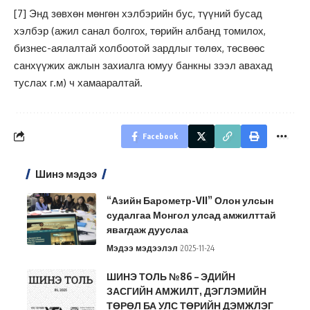
[7]
Энд зөвхөн мөнгөн хэлбэрийн бус, түүний бусад
хэлбэр (ажил санал болгох, төрийн албанд томилох,
бизнес-аялалтай холбоотой зардлыг төлөх, төсвөөс
санхүүжих ажлын захиалга юмуу банкны зээл авахад
туслах г.м) ч хамааралтай.
Facebook
Шинэ мэдээ
“Азийн Барометр-VII” Олон улсын
судалгаа Монгол улсад амжилттай
явагдаж дууслаа
Мэдээ мэдээлэл
2025-11-24
ШИНЭ ТОЛЬ №86 – ЭДИЙН
ЗАСГИЙН АМЖИЛТ, ДЭГЛЭМИЙН
ТӨРӨЛ БА УЛС ТӨРИЙН ДЭМЖЛЭГ