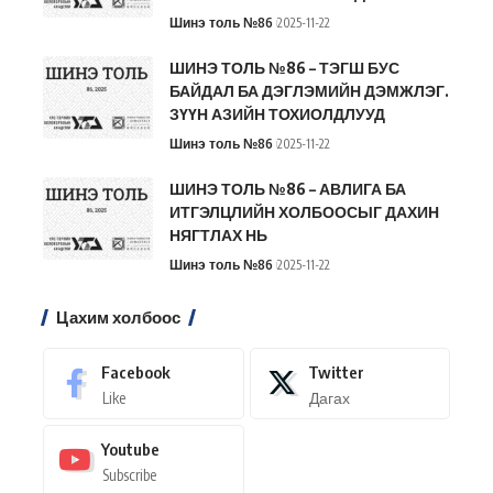
Шинэ толь №86
2025-11-22
ШИНЭ ТОЛЬ №86 – ТЭГШ БУС
БАЙДАЛ БА ДЭГЛЭМИЙН ДЭМЖЛЭГ.
ЗҮҮН АЗИЙН ТОХИОЛДЛУУД
Шинэ толь №86
2025-11-22
ШИНЭ ТОЛЬ №86 – АВЛИГА БА
ИТГЭЛЦЛИЙН ХОЛБООСЫГ ДАХИН
НЯГТЛАХ НЬ
Шинэ толь №86
2025-11-22
Цахим холбоос
Facebook
Twitter
Like
Дагах
Youtube
Subscribe