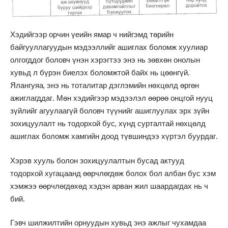
Хэдийгээр орчин үеийн ямар ч нийгэмд төрийн
байгууллагуудын мэдээллийг ашиглах боломж хуулиар
олгогддог боловч үнэн хэрэгтээ энэ нь зөвхөн онолын
хувьд л бүрэн биелэх боломжтой байх нь цөөнгүй.
Ялангуяа, энэ нь тоталитар дэглэмийн нөхцөлд өргөн
ажиглагддаг. Мөн хэдийгээр мэдээлэл өөрөө онцгой нууц
зүйлийг агуулаагүй боловч түүнийг ашиглуулах эрх зүйн
зохицуулалт нь тодорхой бус, хүнд сурталтай нөхцөлд
ашиглах боломж хамгийн доод түвшиндээ хүртэл буурдаг.
Хэрэв хууль болон зохицуулалтын бусад актууд
тодорхой хугацаанд өөрчлөгдөж болох бол албан бус хэм
хэмжээ өөрчлөгдөхөд хэдэн арван жил шаардагдах нь ч
бий.
Гэвч шилжилтийн орнуудын хувьд энэ ажлыг чухамдаа