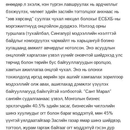
өнөөдөр л эхэлж, нэн түргэн лавшруулах нь ардчиллыг
бэхжүүлэх, чөлөөт эдийн засгийн тогтолцоог анхнаас нь
“зөв хөрсөнд” суулгах чухал нөхцөл болохыг ЕСБХБ-ны
мэргэжилтнүүд онцгойлон дурджээ. Нэлээд орны
туршлага (тухайлбал, Сингапур) мэдээллийн нээлттэй
байдлыг нэмэгдүүлэх чармайлт нь харьцангуй богино
хугацаанд амжилт авчирдгыг нотолсон. Энэ асуудлын
онцлогийг харгалзан үзвэл үүнийг оновчтой шийдэхэд улс
төрчид болон төрийн бус байгууллагуудын оролцоо,
хамтын ажиллагаа онцгой чухал. Энэ нь олонхи
тохиолдолд иргэд өөрийн эрх ашгийг хамгаалах зорилгоор
мэдээллийг олж авах, ашиглахад дэмжлэг үзүүлэх
байгууллагууд байхгүйтэй холбоотой. “Сант Марал”
сангийн судалгаанаас үзвэл, Монголын бизнес
эрхлэгчдийн 40.5% эдийн засаг, бизнесийн чиглэлийн
шинэ хуулиудыг огт болон бараг мэддэггүй, мөн 45%
үүнтэй уялдаатайгаар Засгийн газар ямар шинэ шийдвэр,
тогтоол, журам гаргаж байгааг огт мэддэггүй гэсэн дүр