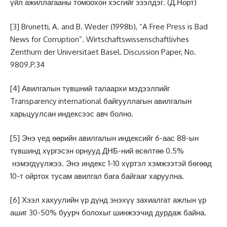
үйл ажиллагааны томоохон хэсгийг эзэлдэг. (Д.Норт)
[3]
Brunetti, A. and B. Weder (1998b), “A Free Press is Bad
News for Corruption”. Wirtschaftswissenschaftlivhes
Zenthurn der Universitaet Basel. Discussion Paper, No.
9809.P.34
[4]
Авилгалын түвшний талаархи мэдээлпийг
Transparency international байгууллагын авилгалын
харьцуулсан индексээс авч болно.
[5]
Энэ үед өөрийн авилгалын индексийг 6-аас 88-ын
түвшинд хүргэсэн орнууд ДНБ-ний өсөлтөө 0.5%
нэмэгдүүлжээ. Энэ индекс 1-10 хүртэл хэмжээтэй бөгөөд
10-т ойртох тусам авилгал бага байгааг харуулна.
[6]
Хээл хахуулийн үр дүнд энэхүү захиалгат ажлын үр
ашиг 30-50% буурч болохыг шинжээчид дурдаж байна.