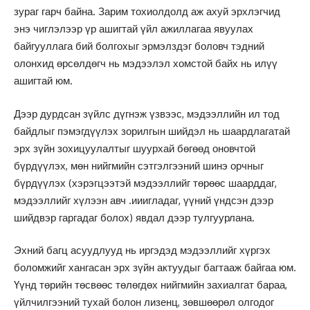
зураг гарч байна. Зарим тохиолдолд аж ахуй эрхлэгчид
энэ чиглэлээр үр ашигтай үйл ажиллагаа явуулах
байгууллага бий болгохыг эрмэлздэг боловч тэдний
олонхид өрсөлдөгч нь мэдээлэл хомстой байх нь илүү
ашигтай юм.
Дээр дурдсан зүйлс дүгнэж үзвээс, мэдээллийн ил тод
байдлыг пэмэгдүүлэх зорилгын шийдэл нь шаардлагатай
эрх зүйн зохицуулалтыг шуурхай бөгөөд оновчтой
бүрдүүлэх, мөн нийгмийн сэтгэлгээний шинэ орчныг
бүрдүүлэх (хэрэгцээтэй мэдээллийг төрөөс шаарддаг,
мэдээллийг хүлээн авч .ииигладаг, үүний үндсэн дээр
шийдвэр гаргадаг болох) явдал дээр тулгуурлана.
Эхний багц асуудлууд нь иргэдэд мэдээллийг хүргэх
боломжийг хангасан эрх зүйн актуудыг багтааж байгаа юм.
Үүнд төрийн төсвөөс төлөгдөх нийгмийн захиалгат бараа,
үйлчилгээний тухай болон лизенц, зөвшөөрөл олгодог