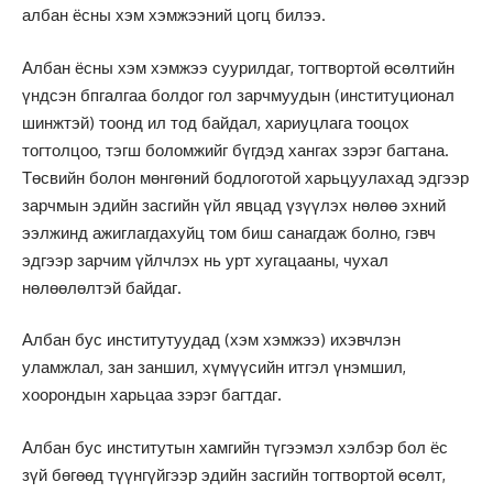
албан ёсны хэм хэмжээний цогц билээ.
Албан ёсны хэм хэмжээ суурилдаг, тогтвортой өсөлтийн
үндсэн бпгалгаа болдог гол зарчмуудын (институционал
шинжтэй) тоонд ил тод байдал, хариуцлага тооцох
тогтолцоо, тэгш боломжийг бүгдэд хангах зэрэг багтана.
Төсвийн болон мөнгөний бодлоготой харьцуулахад эдгээр
зарчмын эдийн засгийн үйл явцад үзүүлэх нөлөө эхний
ээлжинд ажиглагдахуйц том биш санагдаж болно, гэвч
эдгээр зарчим үйлчлэх нь урт хугацааны, чухал
нөлөөлөлтэй байдаг.
Албан бус институтуудад (хэм хэмжээ) ихэвчлэн
уламжлал, зан заншил, хүмүүсийн итгэл үнэмшил,
хоорондын харьцаа зэрэг багтдаг.
Албан бус институтын хамгийн түгээмэл хэлбэр бол ёс
зүй бөгөөд түүнгүйгээр эдийн засгийн тогтвортой өсөлт,