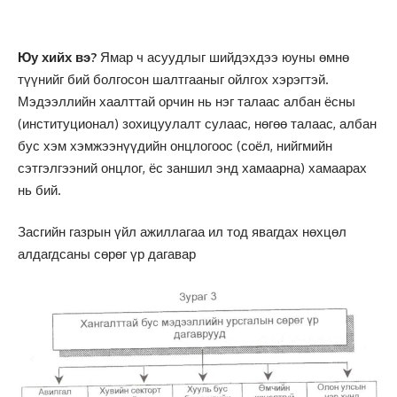
Юу хийх вэ?
Ямар ч асуудлыг шийдэхдээ юуны өмнө
түүнийг бий болгосон шалтгааныг ойлгох хэрэгтэй.
Мэдээллийн хаалттай орчин нь нэг талаас албан ёсны
(институционал) зохицуулалт сулаас, нөгөө талаас, албан
бус хэм хэмжээнүүдийн онцлогоос (соёл, нийгмийн
сэтгэлгээний онцлог, ёс заншил энд хамаарна) хамаарах
нь бий.
Засгийн газрын үйл ажиллагаа ил тод явагдах нөхцөл
алдагдсаны сөрөг үр дагавар