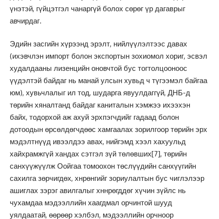
үнэтэй, гүйцэтгэл чанаргүй болох сөрөг үр дагаврыг
авчирдаг.
Эдийн засгийн хүрээнд эрэлт, нийлүүлэлтээс давах
(ихэвчлэн импорт болон экспортын зохиомол хориг, эсвэл
худалдааны лизенцийн оновчтой бус тогтолцооноос
үүдэлтэй байдаг нь манай улсын хувьд ч түгээмэл байгаа
юм), хувьчлалыг ил тод, шударга явуулдаггүй, ДНБ-д
төрийн хяналтанд байдаг каниталын хэмжээ ихээхэн
байх, тодорхой аж ахуй эрхпэгчдийг гадаад болон
дотоодын өрсөлдөгчдөөс хамгаалах зорилгоор төрийн эрх
мэдэлтнүүд ивээлдээ авах, нийгэмд хээл хахуульд
хайхрамжгүй хандах сэтгэл зүй төлөвших
[7]
, төрийн
санхүүжүүлж Оойгаа томоохон төслүүдийн санхүүгийн
сахилга зөрчигдөх, хнрөнгийг зориулалтын бус чиглэлээр
ашиглах зэрэг авилгалыг хннрөгддөг хүчин зүйлс нь
чухамдаа мэдээллийн хаагдмал орчинтой шууд
уялдаатай, өөрөөр хэлбэл, мэдээллийн орчноор