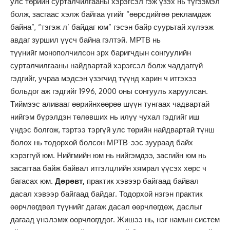
улс төрййн сурталчилгааны хэрэгсэл гэж үзэх нь түгээмэл
болж, засгаас хэлж байгаа үгийг “өөрсдийгөө рекламдаж
байна”, “тэгэж л’ байдаг юм” гэсэн байр суурьтай хүлээж
авдаг зуршил үүсч байна гэлтэй. МРТВ нь
түүнийг монополчилсон эрх баригчдын сонгуулийн
сурталчилгааны найдвартай хэрэгсэл болж чаддаггүй
гэдгийг, учраа мэдсэн үзэгчид түүнд харин ч итгэхээ
больдог аж гэдгийг 1996, 2000 оны сонгууль харуулсан.
Тиймээс аливааг өөрийнхөөрөө шүүн тунгаах чадвартай
нийгэм бүрэлдэн төлөвших нь илүү чухал гэдгийг иш
үндэс болгож, тэртээ тэргүй улс төрийн найдвартай түнш
болох нь тодорхой болсон МРТВ-ээс зуураад байх
хэрэггүй юм. Нийгмийн юм нь нийгэмдээ, засгийн юм нь
засагтаа байж байвал итгэлцлийн хямрал үүсэх хөрс ч
багасах юм.
Дөрөвт,
практик хэвээр байгаад байвал
дасал хэвээр байгаад байдаг. Тодорхой нэгэн практик
өөрчлөгдвөл түүнийг дагаж дасал өөрчлөгдөж, даслыг
дагаад үнэлэмж өөрчлөгддөг. Жишээ нь, нэг намын систем