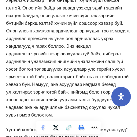
хэрэглэж ирснээр “”волюнтарист” хүчин зүйл байсан
гэлтэй. Өнөөгийн байдлыг аваад үзэхэд эдийн засгийн
нөхцөл байдал, олон улсын хүчин зүйл гэх зэргийн
бүтцийн бэрхшээлтэй хүчин зүйл оршсоор хэвээр буй.
Олон улсын хэмжээнд ардчилсан орнуудын тоо нэмэгдэж,
ардчилал өргөжсөн нь үнэн бол ардчиллаас ухрах
хандлагууд ч гарах боллоо. Энэ нөхцөл
ардчиллын эрозийг газар авахуулахгүй байх, либерал
ардчиллын үнэлэмжийг нийгмийн үнэлэмжийн салшгүй
хэсэг болгон төлөвшүүлэх асуудлаар улс төрийн хүсэл
эрмэлзэлтэй байх, волюнтарист байх нь ач холбогдолтой
хэвээр буй. Намууд, энэ асуудлаар нэгдмэл бөгөөд
ул халтирах зорилготой байж, нийгэмд болон өөр
хоорондоо зөвшилцлийн уур амьсгалыг бүрдүүлж
чадваас энэ нь ардчиллын бэхжилтэд оруулах чухал
хувь нэмэр болох юм.
Үүнтэй холбогдуулан “ардчилагчид”, “экс-коммунистууд”