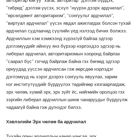
авторитар юм уу “хагас авторитар” дэглэм бүрдэх,
“гибрид” дэглэм үүсэх, эсхүл “нүүрэн дээрх ардчилал”,
“өрсөлдөөнт авторитаризм”, “сонгуульт ардчилал”,
“виртуал ардчилал” үүсэх явдал ажиглагдах болсон тухай
ардчилал судлаачид сүүлийн үед нэлээд бичих болжээ.
Ардчиллын хэм хэмжээнд хүрэхгүй байгаа эдгээр
дэглэмүүдийг ийнхүү янз бүрээр нэрлэхдээ эдгээр нь
либерал ардчилал, авторитаризмын хооронд байрлах
“саарал бүс” гэгчид байрлаж байна гэх бөгөөд эдгээр
орнуудад үүссэн ардчилсан гэж өөрсдөө нэрлэдэг
дэглэмүүд нь хэрэг дээрээ сонгууль явуулах, зарим
нэг институтүүдийг бүрдүүлэх төдийгөөр хязгаарлагдаж,
эрх чөлөө, хүмий эрх, эрх зүйт ёс, нийгмийн оролцоо гэх
зэргийн либерал ардчиллын шинж чанаруудыг бүрдүүлж
чадаагүй байна гэж дүгнэдэг билээ.
Xэвлэлийи Эрх чөлөө ба ардчилал
Тухайн орны ардчиллын чанар чансаа, эрх