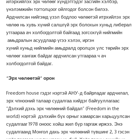
илэрхийлэх эрх чөлөөг хүндэтгэдэг засгийн хэлбэр,
үнэлэмжийн тогтолцоог ойлгодог болсон билээ.
Ардчилсан нийгэмд үзэл бодлоо чөлөөтэй итрхийлэх эрх
чөлөө нь хувь хүний салшгүй эрх болохын хуньд либерал
утгаараа ач холбогдолтой байгаад зогсохгүй нийгмийн
амьдралын асуудлаар үгээ хэлэх, иргэн
хүний хуньд нийгмийн амьдралд оролцох улс төрийн эрх
чөлөөг хангаж байдаг ардчилсан утгаараа ч ач
холбогдолтой байдаг.
“Эрх чөлөөтэй” орон
Freedom house гэдэг нэртэй АНУ-д байрладаг ардчилал,
эрх чпнооний талаар судалгаа хийдэг байгууллагаас
“Дэлхий дэхь эрх чөлөөний байдал” (Freedom in the
world) нэртэй дэлхийн бүх орныг хамарсан харьцуулсан
судалгааг 1978 оноос хойш жил бүр гаргаж иржээ. Энэ
судалгаанд Монгол дахь эрх чөлөөний түвшинг 2, 3 гэсэн