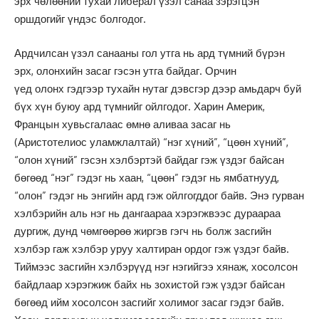
эрх чөлөөний тухай либерал үзэл санаа зэрэгцэн
оршдогийг үндэс болгодог.
Ардчилсан үзэл санааны гол утга нь ард түмний бүрэн
эрх, олонхийн засаг гэсэн утга байдаг. Орчин
үед олонх гэдгээр тухайн нутаг дэвсгэр дээр амьдарч буй
бүх хүн буюу ард түмнийг ойлгодог. Харин Америк,
Францын хувьсгалаас өмнө аливаа засаг нь
(Аристотелиос уламжлалтай) “нэг хүний”, “цөөн хүний”,
“олон хүний” гэсэн хэлбэртэй байдаг гэж үздэг байсан
бөгөөд “нэг” гэдэг нь хаан, “цөөн” гэдэг нь ямбатнууд,
“олон” гэдэг нь энгийн ард гэж ойлгогддог байв. Энэ гурван
хэлбэрийн аль нэг нь дангаараа хэрэгжвээс дураараа
дургиж, дунд чөмгөөрөө жиргэв гэгч нь болж засгийн
хэлбэр гаж хэлбэр уруу халтиран ордог гэж үздэг байв.
Тиймээс засгийн хэлбэрүүд нэг нэгийгээ хянаж, хосолсон
байдлаар хэрэгжиж байх нь зохистой гэж үздэг байсан
бөгөөд ийм хосолсон засгийг холимог засаг гэдэг байв.