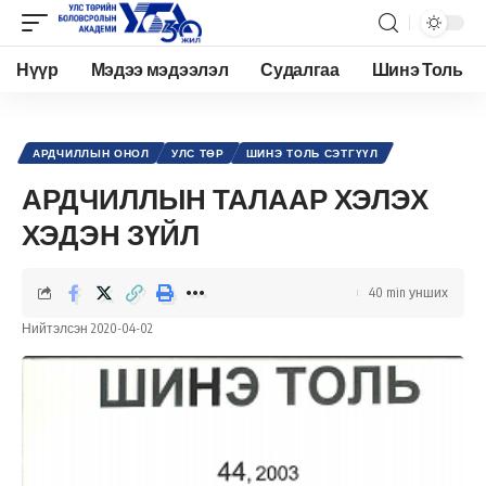
Нүүр
Мэдээ мэдээлэл
Судалгаа
Шинэ Толь
Academy.edu.mn
>
Нийтлэл
>
Улс төр
>
Ардчиллын онол
>
АРДЧИЛЛЫН ТАЛААР ХЭЛЭХ ХЭДЭН ЗҮЙЛ
АРДЧИЛЛЫН ОНОЛ
УЛС ТӨР
ШИНЭ ТОЛЬ СЭТГҮҮЛ
АРДЧИЛЛЫН ТАЛААР ХЭЛЭХ
ХЭДЭН ЗҮЙЛ
40 min унших
Нийтэлсэн 2020-04-02