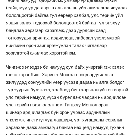
төрийг намууд тодорхойлж, улмаар үр дагавар бүхий
(сайн, муу үр дагаврын аль аль нь үйл ажиллагаа явуулах
бололцоотой байгаа тул өөрөөр хэлбэл, улс төрийн үйл
явцыг залах тодорхой бололцоотой байгаа тул энэхүү
байдлаа эерэгээр хэрэглэж, дээр дурдсан саад
тотгоруудыг арилгах, ардчилсан, либерал үнэлэмжтэй
нийгмийн орон зайг өргөжүүлэн тэлэх чиглэлээр
зорилготой ажиллах хэрэгтэй юм.
Чингэж хэлэхдээ би намууд сул байх учиртай гэж хэлэх
гэсэн хэрэг биш. Харин ч Монгол оронд ардчиллын
жилүүдэд сонгуулийн үеэр үүсээд дараа нь алга болдог
тур зуурын бүлэглэл, холбоод биш харьцангуй тогтвортой
улс төрийн намууд үүсэн бүрэлдэж чадсан нь ардчилсан
улс төрийн нэгэн ололт юм. Гагцхүү Монгол орон
шинээр ардчилагдаж буй орон учраас ардчиллын
үнэлэмж, институтүүд лавширч, урт хугацааны сорилыг
хараахан давж амжаагүй байгаа нөхцөлд намууд тухайн
нийгмийн ардчилсан үйл явцад хэт давамгайлалтай байх