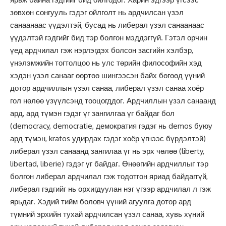
зөвхөн сонгууль гэдэг ойлголт нь ардчилсан үзэл
санаанаас үүдэлтэй, бусад нь либерал үзэл санаанаас
үүдэлтэй гэдгийг бид тэр болгон мэддэггүй. Гэтэл орчин
үед ардчилал гэж нэрлэгдэх болсон засгийн хэлбэр,
үнэлэмжийн тогтолцоо нь улс төрийн философийн хэд
хэдэн үзэл санааг өөртөө шингээсэн байх бөгөөд үүний
дотор ардчиллын үзэл санаа, либерал үзэл санаа хоёр
гол нөлөө үзүүлсэнд тооцогддог. Ардчиллын үзэл санаанд
ард, ард түмэн гэдэг үг зангилгаа үг байдаг бол
(democracy, democratie, демократия гэдэг нь demos буюу
ард түмэн, kratos удирдах гэдэг хоёр үгнээс бүрдэлтэй)
либерал үзэл санаанд зангилаа үг нь эрх чөлөө (liberty,
libertad, liberie) гэдэг үг байдаг. Өнөөгийн ардчиллыг тэр
болгон либерал ардчилал гэж тодотгон яриад байдаггүй,
либерал гэдгийг нь орхигдуулан нэг үгээр ардчилал л гэж
ярьдаг. Хэдий тийм боловч үүний агуулга дотор ард
түмний эрхийн тухай ардчилсан үзэл санаа, хувь хүний