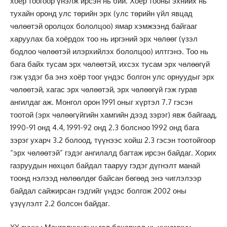
хоёр тоогоор үнэлж ирсэн нь бий. Хоёр тооны эхнийх нь
тухайн оронд улс төрийн эрх (улс төрийн үйл явцад
чөлөөтэй оролцох бололцоо) ямар хэмжээнд байгааг
харуулах ба хоёрдох тоо нь иргэний эрх чөлөөг (үзэл
бодлоо чөлөөтэй илэрхийлэх бололцоо) илтгэнэ. Тоо нь
бага байх тусам эрх чөлөөтэй, ихсэх тусам эрх чөлөөгүй
гэж үздэг ба энэ хоёр тоог үндэс болгон улс орнуудыг эрх
чөлөөтэй, хагас эрх чөлөөтэй, эрх чөлөөгүй гэж гурав
ангилдаг аж. Монгол орон 1991 оныг хүртэл 7.7 гэсэн
тоотой (эрх чөлөөгүйгийн хамгийн дээд зэрэг) явж байгаад,
1990-91 онд 4.4, 1991-92 онд 2.3 болсноо 1992 онд бага
зэрэг ухарч 3.2 болоод, түүнээс хойш 2.3 гэсэн тоотойгоор
“эрх чөлөөтэй” гэдэг ангилалд багтаж ирсэн байдаг. Хорих
газруудын нөхцөл байдал тааруу гэдэг дүгнэлт манай
тоонд нэлээд нөлөөлдөг байсан бөгөөд энэ чиглэлээр
байдал сайжирсан гэдгийг үндэс болгож 2002 оны
үзүүлэлт 2.2 болсон байдаг.