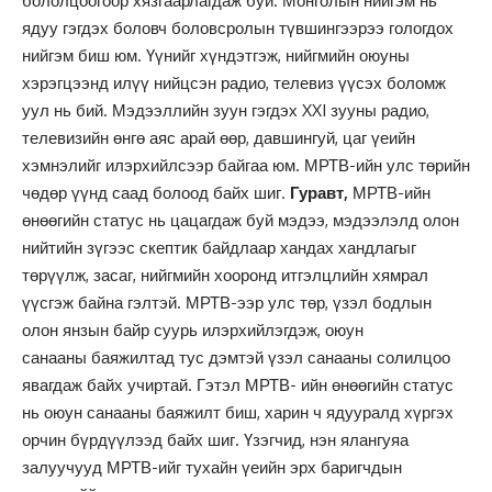
бололцоогоор хязгаарлагдаж буй. Монголын нийгэм нь
ядуу гэгдэх боловч боловсролын түвшингээрээ гологдох
нийгэм биш юм. Үүнийг хүндэтгэж, нийгмийн оюуны
хэрэгцээнд илүү нийцсэн радио, телевиз үүсэх боломж
уул нь бий. Мэдээллийн зуун гэгдэх XXI зууны радио,
телевизийн өнгө аяс арай өөр, давшингуй, цаг үеийн
хэмнэлийг илэрхийлсээр байгаа юм. МРТВ-ийн улс төрийн
чөдөр үүнд саад болоод байх шиг.
Гуравт,
МРТВ-ийн
өнөөгийн статус нь цацагдаж буй мэдээ, мэдээлэлд олон
нийтийн зүгээс скептик байдлаар хандах хандлагыг
төрүүлж, засаг, нийгмийн хооронд итгэлцлийн хямрал
үүсгэж байна гэлтэй. МРТВ-ээр улс төр, үзэл бодлын
олон янзын байр суурь илэрхийлэгдэж, оюун
санааны баяжилтад тус дэмтэй үзэл санааны солилцоо
явагдаж байх учиртай. Гэтэл МРТВ- ийн өнөөгийн статус
нь оюун санааны баяжилт биш, харин ч ядууралд хүргэх
орчин бүрдүүлээд байх шиг. Үзэгчид, нэн ялангуяа
залуучууд МРТВ-ийг тухайн үеийн эрх баригчдын