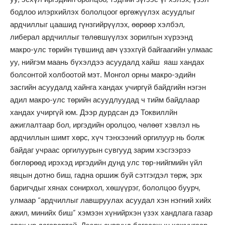
бодлоо илэрхийлэх бололцоог өргөжүүлэх асуудлыг
ардчиллыг цаашид гүнзгийрүүлэх, өөрөөр хэлбэл,
либерал ардчиллыг төлөвшүүлэх зорилгын хүрээнд
макро-улс төрийн түвшинд авч үзэхгүй байгаагийн улмаас
уу, нийгэм маань бүхэлдээ асуудалд хайш яаш хандах
болсонтой холбоотой мэт. Монгол орны макро-эдийн
засгийн асуудалд хайнга хандах учиргүй байдгийн нэгэн
адил макро-улс төрийн асуудлуудад ч тийм байдлаар
хандах учиргүй юм. Дээр дурдсан дэ Токвиллйн
ажиглалтаар бол, иргэдийн оролцоо, чөлөөт хэвлэл нь
ардчиллын шимт хөрс, хүч тэнхээний оргилуур нь болж
байдаг учраас оргилуурын сувгууд зарим хэсгээрээ
бөглөрөөд ирэхэд иргэдийн дунд улс төр-нийгмийн үйл
явцын дотно биш, гадна оршиж буй сэтгэгдэл төрж, эрх
баригчдыг хянах сонирхол, хөшүүрэг, бололцоо буурч,
улмаар “ардчиллыг лавшруулах асуудал хэн нэгний хийх
ажил, минийх биш” хэмээн хүнийрхэн үзэх хандлага газар