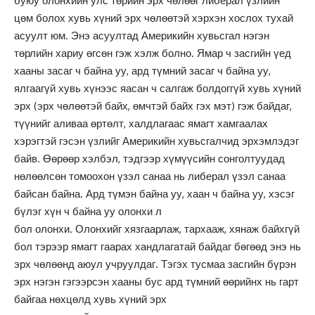
буюу олонхийн улс төрийн эрх чөлөөг либерал үзлийн
цөм болох хувь хүний эрх чөлөөтэй хэрхэн хослох тухай
асуулт юм. Энэ асуултад Америкийн хувьсгал нэгэн
төрлийн хариу өгсөн гэж хэлж болно. Ямар ч засгийн үед
хааны засаг ч байна уу, ард түмний засаг ч байна уу,
ялгаагүй хувь хүнээс яасан ч салгаж болдоггүй хувь хүний
эрх (эрх чөлөөтэй байх, өмчтэй байх гэх мэт) гэж байдаг,
түүнийг аливаа өртөлт, халдлагаас ямагт хамгаалах
хэрэгтэй гэсэн үзлийг Америкийн хувьсгалчид эрхэмлэдэг
байв. Өөрөөр хэлбэл, тэдгээр хүмүүсийн сонголтуудад
нөлөөлсөн томоохон үзэл санаа нь либерал үзэл санаа
байсан байна. Ард түмэн байна уу, хаан ч байна уу, хэсэг
бүлэг хүн ч байна уу олонхи л
бол олонхи. Олонхийг хязгаарлаж, тархааж, хянаж байхгүй
бол тэрээр ямагт гаарах хандлагатай байдаг бөгөөд энэ нь
эрх чөлөөнд аюул учруулдаг. Тэгэх тусмаа засгийн бүрэн
эрх нэгэн гэгээрсэн хааны бус ард түмний өөрийнх нь гарт
байгаа нөхцөлд хувь хүний эрх