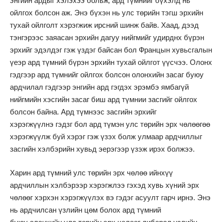
энгийн ардыг хэлэхээ больж, ард түмнийг бүхэлд нь
ойлгох болсон аж. Энэ бүхэн нь улс төрийн тэгш эрхийн
тухай ойлголт хэрэгжиж ирсний шинж байв. Хаад, дээд
тэнгэрээс заяасан эрхийн дагуу нийгмийг удирднх бүрэн
эрхийг эдэлдэг гэж үздэг байсан бол Францын хувьсгалын
үеэр ард түмний бүрэн эрхийн тухай ойлгот үүсчээ. Олонх
гэдгээр ард түмнийг ойлгох болсон олонхийн засаг буюу
ардчилал гэдгээр энгийн ард гэгдэх эрэмбэ ямбагүй
нийгмийн хэсгийн засаг биш ард түмнии засгийг ойлгох
болсон байна. Ард түмнээс засгийн эрхийг
хэрэгжүүлнэ гэдзг бол ард түмэн улс төрийн эрх чөлөөгөө
хэрэгжүүлж буй хэрэг гэж үзэх болж улмаар ардчиллыг
засгийн хэлбэрийн хувьд эерэгээр үзэж ирэх болжээ.
Харин ард түмний улс төрийн эрх чөлөө ийнхүү
ардчиллын хэлбэрээр хэрэгжлээ гэхэд хувь хүний эрх
чөлөөг хэрхэн хэрэгжүүлэх вэ гэдэг асуулт гарч ирнэ. Энэ
нь ардчилсан үзлийн цөм болох ард түмний