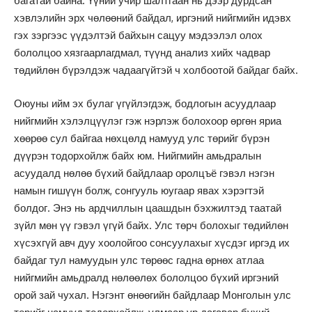
багатай байна. Үүний учир шалтгаан нь дээр дурдсан
хэвлэлийн эрх чөлөөний байдал, иргэний нийгмийн идэвх
гэх зэргээс үүдэлтэй байхын сацуу мэдээлэл олох
бололцоо хязгаарлагдмал, түүнд анализ хийх чадвар
төдийлөн бүрэлдэж чадаагүйтэй ч холбоотой байдаг байх.
Оюуны ийм эх булаг үгүйлэгдэж, бодлогын асуудлаар
нийгмийн хэлэлцүүлэг гэж нэрлэж болохоор өргөн яриа
хөөрөө сул байгаа нөхцөлд намууд улс төрийг бүрэн
дүүрэн тодорхойлж байх юм. Нийгмийн амьдралын
асуудалд нөлөө бүхий байдлаар оролцъё гэвэл нэгэн
намын гишүүн болж, сонгууль юугаар явах хэрэгтэй
болдог. Энэ нь ардчиллын цаашдын бэхжилтэд таатай
зүйл мөн үү гэвэл үгүй байх. Улс төрч болохыг төдийлөн
хүсэхгүй авч дуу хоолойгоо сонсуулахыг хүсдэг иргэд их
байдаг тул намуудын улс төрөөс гадна өрнөх атлаа
нийгмийн амьдралд нөлөөлөх бололцоо бүхий иргэний
орой зай чухал. Нэгэнт өнөөгийн байдлаар Монголын улс