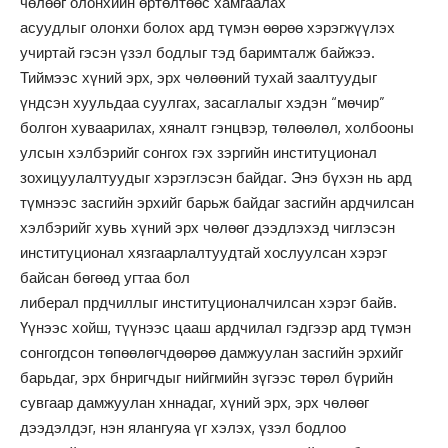
чөлөөг олонхийн өртөлтөөс хамгаалах
асуудлыг олонхи болох ард түмэн өөрөө хэрэгжүүлэх
учиртай гэсэн үзэл бодлыг тэд баримталж байжээ.
Тиймээс хүний эрх, эрх чөлөөний тухай заалтуудыг
үндсэн хуульдаа суулгах, засаглалыг хэдэн “мөчир”
болгон хуваарилах, хяналт гэнцвэр, төлөөлөл, холбооны
улсын хэлбэрийг сонгох гэх зэргийн институционал
зохицуулалтуудыг хэрэглэсэн байдаг. Энэ бүхэн нь ард
түмнээс засгийн эрхийг барьж байдаг засгийн ардчилсан
хэлбэрийг хувь хүний эрх чөлөөг дээдлэхэд чиглэсэн
институционал хязгаарлалтуудтай хослуулсан хэрэг
байсан бөгөөд угтаа бол
либерал прдчиллыг институционалчилсан хэрэг байв.
Үүнээс хойш, түүнээс цааш ардчилал гэдгээр ард түмэн
сонгогдсон төпөөлөгчдөөрөө дамжуулан засгийн эрхийг
барьдаг, эрх бнригчдыг нийгмийн зүгээс төрөл бүрийн
сувгаар дамжуулан хннадаг, хүний эрх, эрх чөлөөг
дээдэлдэг, нэн ялангуяа үг хэлэх, үзэл бодлоо