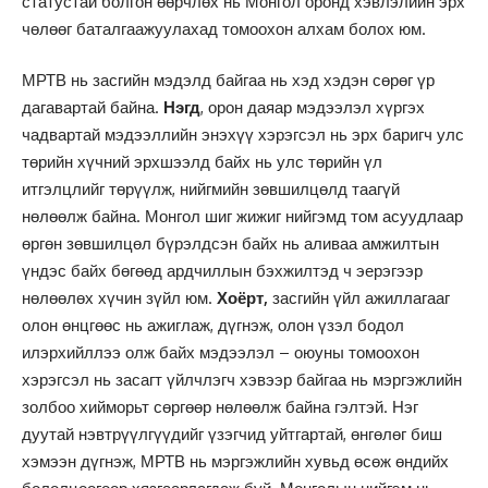
статустай болгон өөрчлөх нь Монгол оронд хэвлэлийн эрх
чөлөөг баталгаажуулахад томоохон алхам болох юм.
МРТВ нь засгийн мэдэлд байгаа нь хэд хэдэн сөрөг үр
дагавартай байна.
Нэгд
, орон даяар мэдээлэл хүргэх
чадвартай мэдээллийн энэхүү хэрэгсэл нь эрх баригч улс
төрийн хүчний эрхшээлд байх нь улс төрийн үл
итгэлцлийг төрүүлж, нийгмийн зөвшилцөлд таагүй
нөлөөлж байна. Монгол шиг жижиг нийгэмд том асуудлаар
өргөн зөвшилцөл бүрэлдсэн байх нь аливаа амжилтын
үндэс байх бөгөөд ардчиллын бэхжилтэд ч эерэгээр
нөлөөлөх хүчин зүйл юм.
Хоёрт,
засгийн үйл ажиллагааг
олон өнцгөөс нь ажиглаж, дүгнэж, олон үзэл бодол
илэрхийллээ олж байх мэдээлэл – оюуны томоохон
хэрэгсэл нь засагт үйлчлэгч хэвээр байгаа нь мэргэжлийн
золбоо хийморьт сөргөөр нөлөөлж байна гэлтэй. Нэг
дуутай нэвтрүүлгүүдийг үзэгчид уйтгартай, өнгөлөг биш
хэмээн дүгнэж, МРТВ нь мэргэжлийн хувьд өсөж өндийх