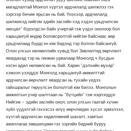
магадлалтай Монгол хүртэл ардчилалд шилжлээ гэх
зэргээр бичиж ярьсан нь бий. Үнэхээр, ардчилалд
шилжихэд нийгэм эдийн засгийн хэд хэдэн урьдчилсан
нөхцөл” бүрэлдсэн байх учиртай гэж үздэг онолоор бол
харьцангуй өндөр боловсролтой нийгэм байснаас өөр
урьдчилаад бүрдсэн юм бидэнд тэр болгон байсангүй.
Олон улсын нөлөөллийн хувьд бол Зөвлөлтөд өөрчлөлт
явагдахад тэр нь гинжин урвалаар Монголд ч бусдын
нэгэн адил нөлөөлсөн нь бий. Харин “дэлхийн мухар”
хэмээн үзэгддэг Монголд харьцангуй амжилттай
ардчилсан өөрчлөлт явагдсан нь тухайн үедээ
гайхшралыг төрүүлсэн бололтой юм билээ. Монголын
амжилтын учир шалтгаан нь “бүтцийн” гэж нэрлэгддэг
Нийгэм – эдийн засгийн онол, олон улсын таатай хүчин
зүйл үүдэлтэй гэхээсээ илүү өөрчлөгдөх хүсэл эрмэлзэл,
хүчтэй ардчилсан хөдөлгөөний шахалт, хамтын
ажиллагаа зөвшилцөөн гэх зэргийн бидний буруу