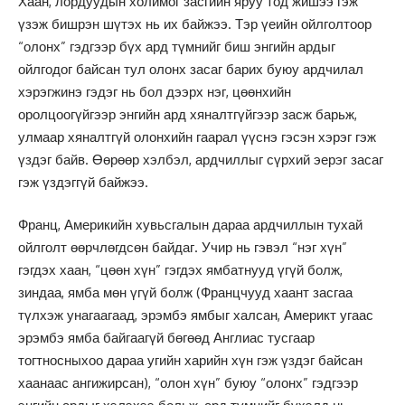
Хаан, лордуудын холимог засгийн яруу тод жишээ гэж
үзэж бишрэн шүтэх нь их байжээ. Тэр үеийн ойлголтоор
“олонх” гэдгээр бүх ард түмнийг биш энгийн ардыг
ойлгодог байсан тул олонх засаг барих буюу ардчилал
хэрэгжинэ гэдэг нь бол дээрх нэг, цөөнхийн
оролцоогүйгээр энгийн ард хяналтгүйгээр засж барьж,
улмаар хяналтгүй олонхийн гаарал үүснэ гэсэн хэрэг гэж
үздэг байв. Өөрөөр хэлбэл, ардчиллыг сүрхий эерэг засаг
гэж үздэггүй байжээ.
Франц, Америкийн хувьсгалын дараа ардчиллын тухай
ойлголт өөрчлөгдсөн байдаг. Учир нь гэвэл “нэг хүн”
гэгдэх хаан, “цөөн хүн” гэгдэх ямбатнууд үгүй болж,
зиндаа, ямба мөн үгүй болж (Францчууд хаант засгаа
түлхэж унагаагаад, эрэмбэ ямбыг халсан, Америкт угаас
эрэмбэ ямба байгаагүй бөгөөд Англиас тусгаар
тогтносныхоо дараа угийн харийн хүн гэж үздэг байсан
хаанаас ангижирсан), “олон хүн” буюу “олонх” гэдгээр