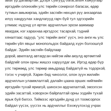
авах үр дагавартай. Дээрх сувгууд багасахын хажуугаар
иргэдийн олонхийн улс төрийн сонирхол багасах, өдөр
тутмын амьжиргаа, эдийн засгийн нөхцөл рүү анхаарлаа
илүү хандуулах хандлагууд гарч буй тул эдгээрийн
улмаас нүдэнд үл өртөх ардчиллын эрози аажмаар
явагдаж, нэг харахнаа иргэдээс тасархай, тэдний
хяналтаас гадуур, “улс төрийн анги” үүсч, энэ анги нь улс
төрийн үйл явцыг монопольдох байдалд хүрч болзошгүй
байдаг. Эдийн засгийн байдлаар
дорой, авилгалд автагдсан нийгэм ийм аюулд өртөмтгий
байдгийг олон орны жишээ харуулдаг аж. Иргэд өдөр бүр
улс төржөөд, улс төрөөр амьдраад байдаггүй нь тодорхой,
тэгэх ч учиргүй. Харин бид чинээлэг, олон зуун жилийн
ардчиллын уламжлалтай, далайн цаана орших нийгмийн
иргэдийн тухай яриагүй, шинэхэн ардчилалтай, эмзэгхэн
эдийн засагтай, ховорхон байрлалтай орны эздийн тухай
ярьж буй билээ. Тиймээс иргэдийн дунд үл тоомсорлох
байдал үүсэх, үүсгэх нь ардчиллыг бэхжүүлэхэд учрах