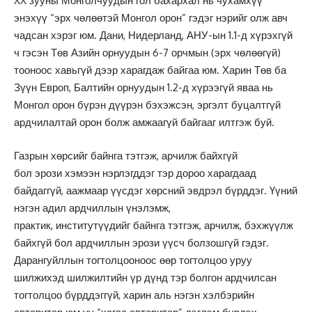
XX зууны Монголчуудын гол бахархал нь чухамхүү
энэхүү “эрх чөлөөтэй Монгол орон” гэдэг нэрийг олж авч
чадсан хэрэг юм. Дани, Нидерланд, АНУ-ын 1.1-д хүрэхгүй
ч гэсэн Төв Азийн орнуудын 6-7 орчмын (эрх чөлөөгүй)
тооноос хавьгүй дээр харагдаж байгаа юм. Харин Төв ба
Зүүн Европ, Балтийн орнуудын 1.2-д хүрээгүй яваа нь
Монгол орон бүрэн дүүрэн бэхэжсэн, эргэлт буцалтгүй
ардчилалтай орон болж амжаагүй байгааг илтгэж буй.
Газрын хөрсийг байнга тэтгэж, арчилж байхгүй
бол эрози хэмээн нэрлэгддэг тэр дороо харагдаад
байдаггүй, аажмаар үүсдэг хөрсний эвдрэл бүрддэг. Үүний
нэгэн адил ардчиллын үнэлэмж,
практик, институтүүдийг байнга тэтгэж, арчилж, бэхжүүлж
байхгүй бол ардчиллын эрози үүсч болзошгүй гэдэг.
Дарангуйллын тогтолцооноос өөр тогтолцоо уруу
шилжихэд шилжилтийн үр дүнд тэр болгон ардчилсан
тогтолцоо бүрддэггүй, харин аль нэгэн хэлбэрийн