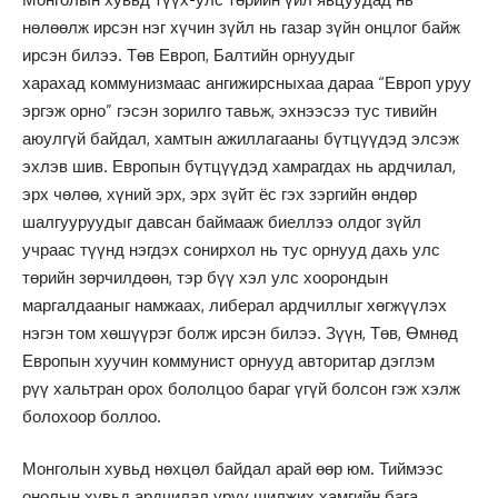
нөлөөлж ирсэн нэг хүчин зүйл нь газар зүйн онцлог байж
ирсэн билээ. Төв Европ, Балтийн орнуудыг
харахад коммунизмаас ангижирсныхаа дараа “Европ уруу
эргэж орно” гэсэн зорилго тавьж, эхнээсээ тус тивийн
аюулгүй байдал, хамтын ажиллагааны бүтцүүдэд элсэж
эхлэв шив. Европын бүтцүүдэд хамрагдах нь ардчилал,
эрх чөлөө, хүний эрх, эрх зүйт ёс гэх зэргийн өндөр
шалгууруудыг давсан баймааж биеллээ олдог зүйл
учраас түүнд нэгдэх сонирхол нь тус орнууд дахь улс
төрийн зөрчилдөөн, тэр бүү хэл улс хоорондын
маргалдааныг намжаах, либерал ардчиллыг хөгжүүлэх
нэгэн том хөшүүрэг болж ирсэн билээ. Зүүн, Төв, Өмнөд
Европын хуучин коммунист орнууд авторитар дэглэм
рүү хальтран орох бололцоо бараг үгүй болсон гэж хэлж
болохоор боллоо.
Монголын хувьд нөхцөл байдал арай өөр юм. Тиймээс
онолын хувьд ардчилал уруу шилжих хамгийн бага