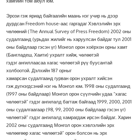
хамгийн том аюул юм.
Эрози гэж яриад байгаагийн маань нэг учир нь дээр
дурдсан Freedom house-аас гаргадаг Хэвлэлийн эрх
чөлөөний (The Annual Survey of Press Freedom) 2002 оны
судалгаанд (урьдах жилийг нь харуулсан байдаг тул 2001
оны байдлаар гэсэн үг) Монгол орон хоёрхон орны хамт
(Бангладеш, Хаити) ухралт хийж, чөлөөтэй
гэдэг ангиллаасаа хагас чөлөөтэй рүү буусантай
холбоотой. Дэлхийн 187 орныг
хамарсан судалгаанд гурван орон ухралт хийсэн
гэж дүгнэгдсэний нэг нь Монгол юм. 1998 оны судалгаанд
(1997 оны байдлаар) Монгол орон сүүлчийн удаа “хагас
чөлөөтэй” гэдэг ангилалд багтаж байгаад 1999, 2000, 2001
оны судалгаагаар (98, 99, 2000 оны байдлаар гэсэн үг)
чөлөөтэй” гэдэг ангилалд хамрагдаж ирсэн байдаг. Харин
2002 оны судалгаанд Монгол орон хэвлэлийн эрх
чөлөөгөөр хагас чөлөөтэй” орон болсон нь эрх