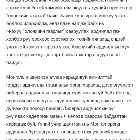
сэрэмжлэх ёстой хамгийн том аюул нь түүний нэрлэснээр
“олонхийн гаарал” байв. Харин хувь иргэд ийнхүү үзэл
бодлоо илэрхийлж, эвлэлдэн нэгдэж байх нь
>нэхүү “олонхийн гаарлыг” сааруулах, ардчилал гаж
хэлбэр рүү орохоос сэрэмжлэх, төрийг хянахад онцгой
үүрэгтэй хэмээн тэрээр үзэж, Америкийн ардчиллын хүч
тэнхээ чухамхүү эдгээрт байна гэж тэрээр дүгнэсэн
байдаг.
Монголын шинэхэн атлаа харьцангуй амжилттай
гэгддэг ардчиллын замналыг эргэн харахад дээр өгүүлсэн
либерал ардчиллын түвшинд хүрч амжаагүй байх бөгөөд
ерөнхийдөө сонгуульт ардчиллын түвшинд явж байна гэж
дүгнэж (болохоор байдаг. Либерал ардчиллын зүг
рүү явах хөдөлгөөн маань ч нэлээд саарсан байдалтай
харагдаж буй. Үүний учир шалтгаан нь Монгол оронд
ардчилал бүрэн дүүрэн төлөвшсөн гэж үзсэний улмаас
уу, эсхүл иргэдийн оролцоо, тэдний зүгээс үг хэлэх, үзэл