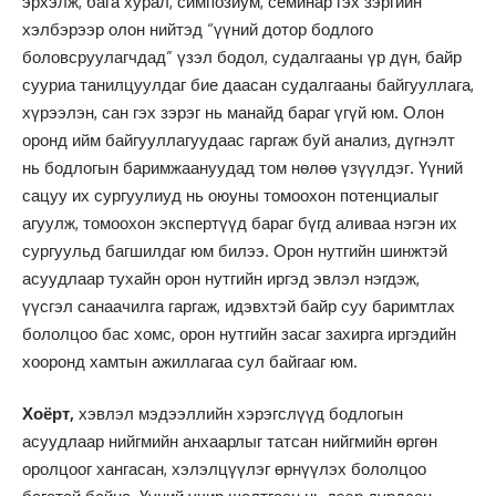
эрхэлж, бага хурал, симпозиум, семинар гэх зэргийн
хэлбэрээр олон нийтэд “үүний дотор бодлого
боловсруулагчдад” үзэл бодол, судалгааны үр дүн, байр
сууриа танилцуулдаг бие даасан судалгааны байгууллага,
хүрээлэн, сан гэх зэрэг нь манайд бараг үгүй юм. Олон
оронд ийм байгууллагуудаас гаргаж буй анализ, дүгнэлт
нь бодлогын баримжаануудад том нөлөө үзүүлдэг. Үүний
сацуу их сургуулиуд нь оюуны томоохон потенциалыг
агуулж, томоохон экспертүүд бараг бүгд аливаа нэгэн их
сургуульд багшилдаг юм билээ. Орон нутгийн шинжтэй
асуудлаар тухайн орон нутгийн иргэд эвлэл нэгдэж,
үүсгэл санаачилга гаргаж, идэвхтэй байр суу баримтлах
бололцоо бас хомс, орон нутгийн засаг захирга иргэдийн
хооронд хамтын ажиллагаа сул байгааг юм.
Хоёрт,
хэвлэл мэдээллийн хэрэгслүүд бодлогын
асуудлаар нийгмийн анхаарлыг татсан нийгмийн өргөн
оролцоог хангасан, хэлэлцүүлэг өрнүүлэх бололцоо