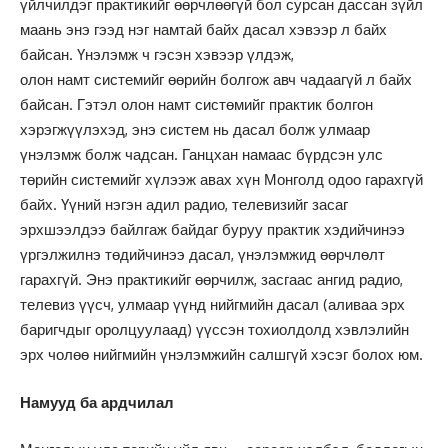
үйлчилдэг практикийг өөрчлөөгүй бол сурсан дассан зүйл
маань энэ гээд нэг намтай байх дасал хэвээр л байх
байсан. Үнэлэмж ч гэсэн хэвээр үлдэж,
олон намт системийг өөрийн болгож авч чадаагүй л байх
байсан. Гэтэл олон намт систөмийг практик болгон
хэрэгжүүлэхэд, энэ систем нь дасал болж улмаар
үнэлэмж болж чадсан. Ганцхан намаас бүрдсэн улс
төрийн системийг хүлээж авах хүн Монголд одоо гарахгүй
байх. Үүний нэгэн адил радио, телевизийг засаг
эрхшээлдээ байлгаж байдаг буруу практик хэдийчинээ
үргэлжилнэ төдийчинээ дасал, үнэлэмжид өөрчлөлт
гарахгүй. Энэ практикийг өөрчилж, засгаас ангид радио,
телевиз үүсч, улмаар үүнд нийгмийн дасал (аливаа эрх
баригчдыг оролцуулаад) үүссэн тохиолдолд хэвлэлийн
эрх чолөө нийгмийн үнэлэмжийн салшгүй хэсэг болох юм.
Намууд ба ардчилал