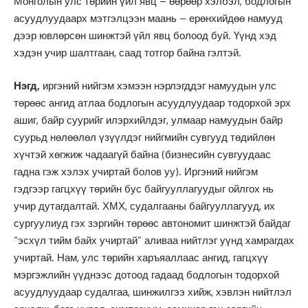
Монголын улс төрийн үйл явц – өөрөөр хэлбэл, бодлогын
асуудлуудаарх мэтгэлцээн маань – ерөнхийдөө намууд
дээр ювлөрсөн шинжтэй үйл явц болоод буй. Үүнд хэд
хэдэн учир шалтгаан, саад тотгор байна гэлтэй.
Нэгд,
иргэний нийгэм хэмээн нэрлэгддэг намуудын улс
төрөөс ангид атлаа бодлогын асуудлуудаар тодорхой эрх
ашиг, байр суурийг илэрхийлдэг, улмаар намуудын байр
суурьд нөлөөлөл үзүүлдэг нийгмийн сувгууд төдийлөн
хүчтэй хөгжиж чадаагүй байна (бизнесийн сувгуудаас
гадна гэж хэлэх учиртай болов уу). Иргэний нийгэм
гэдгээр гагцхүү төрийн бус байгууллагуудыг ойлгох нь
учир дутагдалтай. ХМХ, судалгааны байгууллагууд, их
сургуулиуд гэх зэргийн төрөөс автономит шинжтэй байдаг
“эсхүл тийм байх учиртай” аливаа нийтлэг уүнд хамрагдах
учиртай. Нам, улс төрийн харъяаллаас ангид, гагцхүү
мэргэжлийн үүднээс дотоод гадаад бодлогын тодорхой
асуудлуудаар судалгаа, шинжилгээ хийж, хэвлэн нийтлэл