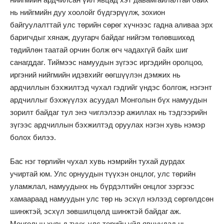
нь нийгмийн дуу хоолойг бүдгэрүүлж, зохион
байгуулалттай улс төрийн сөрөг хүчнээс гадна аливаа эрх
баригчдыг хянаж, дуугарч байдаг нийгэм төлөвшихөд
төдийлөн таатай орчин болж өгч чадахгүй байх шиг
санагддаг. Тиймээс намуудын зүгээс иргэдийн оролцоо,
иргэний нийгмийн идэвхийг өөгшүүлэн дэмжих нь
ардчиллын бэхжилтэд чухал гэдгийг үндэс болгож, нэгэнт
ардчиллыг бэхжүүлэх асуудал Монголын бүх намуудын
зорилт байдаг тул энэ чиглэлээр ажиллах нь тэдгээрийн
зүгээс ардчиллын бэхжилтэд оруулах нэгэн хувь нэмэр
болох билээ.
Бас нэг төрлийн чухал хувь нэмрийн тухай дурдах
учиртай юм. Улс орнуудын түүхэн онцлог, улс төрийн
уламжлал, намуудынх нь бүрдэлтийн онцлог зэргээс
хамаараад намуудын улс төр нь эсхүл нэлээд сөргөлдсөн
шинжтэй, эсхүл зөвшилцөлд шинжтэй байдаг аж.
Монголын хувьд түүх-улс төрийн үйл явцуудад нь