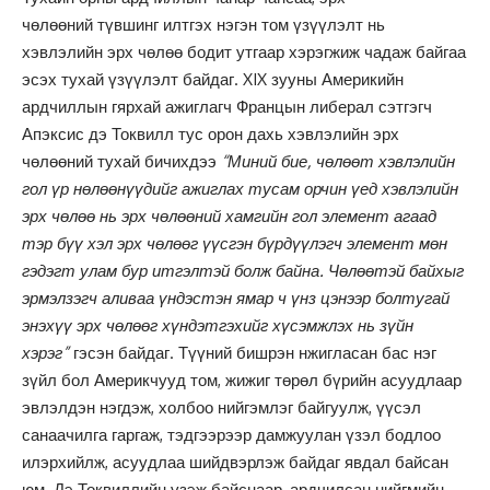
чөлөөний түвшинг илтгэх нэгэн том үзүүлэлт нь
хэвлэлийн эрх чөлөө бодит утгаар хэрэгжиж чадаж байгаа
эсэх тухай үзүүлэлт байдаг. XIX зууны Америкийн
ардчиллын гярхай ажиглагч Францын либерал сэтгэгч
Апэксис дэ Токвилл тус орон дахь хэвлэлийн эрх
чөлөөний тухай бичихдээ
“Миний бие, чөлөөт хэвлэлийн
гол үр нөлөөнүүдийг ажиглах тусам орчин үед хэвлэлийн
эрх чөлөө нь эрх чөлөөний хамгийн гол элемент агаад
тэр бүү хэл эрх чөлөөг үүсгэн бүрдүүлэгч элемент мөн
гэдэгт улам бур итгэлтэй болж байна. Чөлөөтэй байхыг
эрмэлзэгч аливаа үндэстэн ямар ч үнз цэнээр болтугай
энэхүү эрх чөлөөг хүндэтгэхийг хүсэмжлэх нь зүйн
хэрэг”
гэсэн байдаг. Түүний бишрэн нжигласан бас нэг
зүйл бол Америкчууд том, жижиг төрөл бүрийн асуудлаар
эвлэлдэн нэгдэж, холбоо нийгэмлэг байгуулж, үүсэл
санаачилга гаргаж, тэдгээрээр дамжуулан үзэл бодлоо
илэрхийлж, асуудлаа шийдвэрлэж байдаг явдал байсан
юм. Дэ Токвиллийн үзэж байснаар, ардчилсан нийгмийн