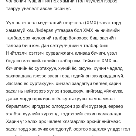
чөлөөний түвшинг илтгэх хамгийн гол үзүүлэлтээрээ
тааруу үнэлэлт авсан гэсэн үг.
Уул нь хэвлэл мэдээллийн хэрэгсэл (ХМХ) засаг төрд
хамаагүй юм. Либерал утгаараа бол ХМХ нь нийгмийн
талбар, эрх чөлөөний талбар болохоос биш засгийн
талбар биш юм. Дан сэтгүүлчдийн ч талбар биш.
Нийтлэлч, сэтгэгч, сурвалжлагч, аливаа бичигч, үзэл
бодлоо илэрхийлэгчийн талбар юм. Тиймээс ХМХ нь
бичигчийн ёс суртахуун, хүний ёс, оюуны хүчин чадалд
захирагдана гэхээс засаг төрд төдийлөн захирагддаггүй.
Засгаас ёс суртахууны хичээл заадаггүй бөгөөд харин
засаг нь нийтээрээ хүлээн зөвшөөрч, нийгэмд үйлчилж,
дагаж мөрдөгдөж ирсэн ёс суртахууны хэм хэмжээг
баримталж, иргэдээс олгогдсон эрхийн хүрээнд, өөрөөр
хэлбэл хуулийн хүрээнд, тэдгээрийг сахин хамгаалдаг.
Харин үг хэлэх эрх чөлөөг хязгаарлах эрхийг нийгмээс
засаг төрд хаа очиж олгодоггүй, өөртөө хадгалж үлддэг гол