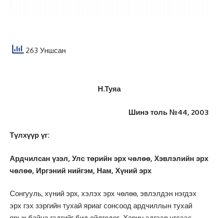
263 Уншсан
Н.Туяа
Шинэ толь №44, 2003
Түлхүүр үг:
Ардчилсан үзэл, Улс төрийн эрх чөлөө, Хэвлэлийн эрх
чөлөө, Иргэний нийгэм, Нам, Хүний эрх
Сонгууль, хүний эрх, хэлэх эрх чөлөө, эвлэлдэн нэгдэх
эрх гэх зэргийн тухай яриаг сонсоод ардчиллын тухай
ярьж байна гэдгийг бид ойлгодог. Харин эдгээр үгсээс