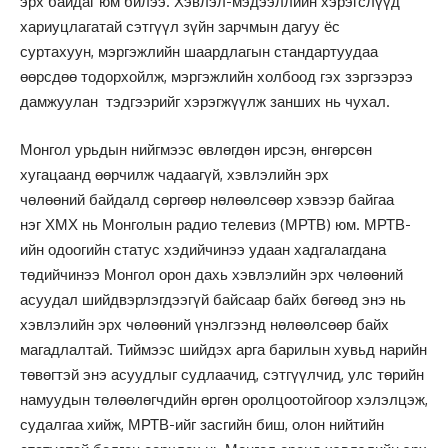
эрх байдаг юм билээ. Хэвлэл-мэдээллийн хэрэгслүүд
хариуцлагатай сэтгүүл зүйн зарчмын дагуу ёс
суртахуун, мэргэжлийн шаардлагын стандартуудаа
өөрсдөө тодорхойлж, мэргэжлийн холбоод гэх зэргээрээ
дамжуулан тэдгээрийг хэрэгжүүлж занших нь чухал.
Монгол урьдын нийгмээс өвлөгдөн ирсэн, өнгөрсөн
хугацаанд өөрчилж чадаагүй, хэвлэлийн эрх
чөлөөний байдалд сөргөөр нөлөөлсөөр хэвээр байгаа
нэг ХМХ нь Монголын радио телевиз (МРТВ) юм. МРТВ-
ийн одоогийн статус хэдийчинээ удаан хадгалагдана
төдийчинээ Монгол орон дахь хэвлэлийн эрх чөлөөний
асуудал шийдвэрлэгдээгүй байсаар байх бөгөөд энэ нь
хэвлэлийн эрх чөлөөний үнэлгээнд нөлөөлсөөр байх
магадлалтай. Тиймээс шийдэх арга барилын хувьд нарийн
төвөгтэй энэ асуудлыг судлаачид, сэтгүүлчид, улс төрийн
намуудын төлөөлөгчдийн өргөн оролцоотойгоор хэлэлцэж,
судалгаа хийж, МРТВ-ийг засгийн биш, олон нийтийн