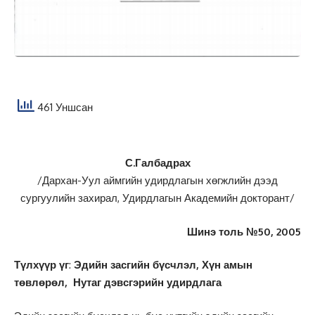
461 Уншсан
С.Галбадрах
/Дархан-Уул аймгийн удирдлагын хөгжлийн дээд
сургуулийн захирал, Удирдлагын Академийн докторант/
Шинэ толь №50, 2005
Түлхүүр үг
:
Эдийн засгийн бүсчлэл, Хүн амын
төвлөрөл, Нутаг дэвсгэрийн удирдлага