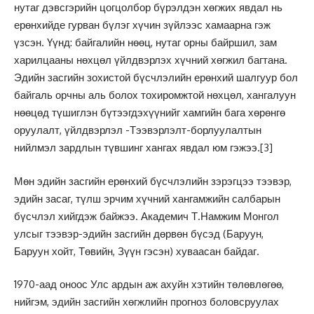
нутаг дэвсгэрийн цогцолбор бүрэлдэн хөгжих явдал нь
ерөнхийде гурван бүлэг хүчин зүйлээс хамаарна гэж
үзсэн. Үүнд: байгалийн нөөц, нутаг орны байршил, зам
харилцааны нөхцөл үйлдвэрлэх хүчний хөгжил багтана.
Эдийн засгийн зохистой бүсчлэлийн ерөнхий шалгуур бол
байгаль орчны аль болох тохиромжтой нөхцөл, хангалуун
нөөцөд түшиглэн бүтээгдэхүүнийг хамгийн бага хөрөнгө
оруулалт, үйлдвэрлэл -Тээвэрлэлт-борлуулалтын
нийлмэл зардлын түвшинг хангах явдал юм гэжээ.
[3]
Мөн эдийн засгийн ерөнхий бүсчлэлийн зэрэгцээ тээвэр,
эдийн засаг, түлш эрчим хүчний хангамжийн салбарын
бүсчлэл хийгдэж байжээ. Академич Т.Намжим Монгол
улсыг тээвэр-эдийн засгийн дөрвөн бүсэд (Баруун,
Баруун хойт, Төвийн, Зүүн гэсэн) хуваасан байдаг.
1970-аад оноос Улс ардын аж ахуйн хэтийн төлөвлөгөө,
нийгэм, эдийн засгийн хөгжлийн прогноз боловсруулах