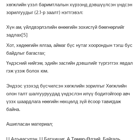
хөгжлийн үзэл баримтлалын хүрээнд дэвшүүлсэн үндсэн
зорилгуудыг (2.1-р заалт) нэгтгэвэл:
Хүн ам, үйлдвэрлэлийн өнөөгийн зохисгүй бөөгнөрлийг
задлах
[5]
Хот, хөдөөгийн ялгаа, аймаг бүс нутаг хоорондын тэгш бус
байдлыг багасгах;
Үндэсний нийгэм, эдийн засгийн дэвшлийг түргэтгэх явдал
гэж үзэж болох юм.
Эндээс үзэхэд бүсчилсэн хөгжлийн зорилгыг Хөгжлийн
олон талт шалгууруудад үндэслэн илүү бодитойгоор авч
үзэх шаардлага нөөгийн нөхцөлд зүй ёсоор тавигдаж
байна.
Ашигласан материал;
Ц.Адъяасүрэн, Ц.Батхишиг, А.Төмөр-Өлзий. Байгаль