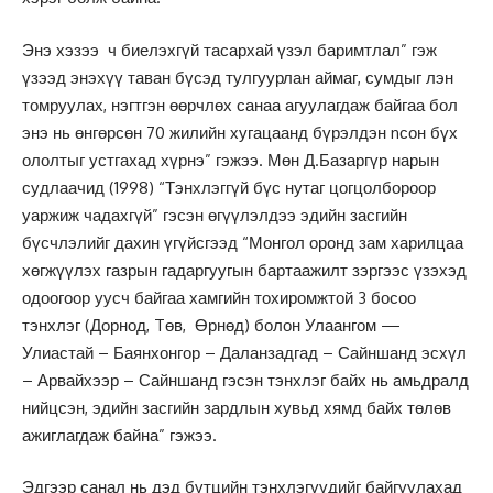
Энэ хэзээ ч биелэхгүй тасархай үзэл баримтлал” гэж
үзээд энэхүү таван бүсэд тулгуурлан аймаг, сумдыг лэн
томруулах, нэгтгэн өөрчлөх санаа агуулагдаж байгаа бол
энэ нь өнгөрсөн 70 жилийн хугацаанд бүрэлдэн nсон бүх
ололтыг устгахад хүрнэ” гэжээ. Мөн Д.Базаргүр нарын
судлаачид (1998) “Тэнхлэггүй бүс нутаг цогцолбороор
уаржиж чадахгүй” гэсэн өгүүлэлдээ эдийн засгийн
бүсчлэлийг дахин үгүйсгээд “Монгол оронд зам харилцаа
хөгжүүлэх газрын гадаргуугын бартаажилт зэргээс үзэхэд
одоогоор уусч байгаа хамгийн тохиромжтой 3 босоо
тэнхлэг (Дорнод, Tөв, Өрнөд) болон Улаангом —
Улиастай – Баянхонгор – Даланзадгад – Сайншанд эсхүл
– Арвайхээр – Сайншанд гэсэн тэнхлэг байх нь амьдралд
нийцсэн, эдийн засгийн зардлын хувьд хямд байх төлөв
ажиглагдаж байна” гэжээ.
Эдгээр санал нь дэд бүтцийн тэнхлэгүүдийг байгуулахад