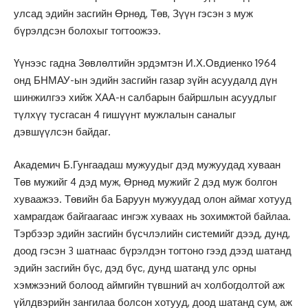
улсад эдийн засгийн Өрнөд, Төв, Зүүн гэсэн з муж
бүрэлдсэн болохыг тогтоожээ.
Үүнээс гадна Зөвлөлтийн эрдэмтэн И.Х.Овдиенко 1964
онд БНМАУ-ын эдийн засгийн газар зүйн асуудалд дүн
шинжилгээ хийж ХАА-н салбарын байршлын асуудлыг
түлхүү тусгасан 4 гишүүнт мужлалын саналыг
дэвшүүлсэн байдаг.
Академич Б.Гунгаадаш мужуудыг дэд мужуудад хуваан
Төв мужийг 4 дэд муж, Өрнөд мужийг 2 дэд муж болгон
хуваажээ. Төвийн ба Баруун мужуудад олон аймаг хотууд
хамрагдаж байгаагаас ингэж хуваах нь зохимжтой байлаа.
Тэрбээр эдийн засгийн бүсчлэлийн системийг дээд, дунд,
доод гэсэн 3 шатнаас бүрэлдэн тогтоно гээд дээд шатанд
эдийн засгийн бүс, дэд бүс, дунд шатанд улс орны
хэмжээний болоод аймгийн түвшний ач холбогдолтой аж
үйлдвэрийн зангилаа болсон хотууд, доод шатанд сум, аж