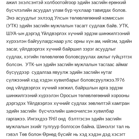
ажил эхэлсэнтэй холбоотойгоор эдийн засгийн ерөнхий
бүсчлэлийн асуудал улам бүр чухлаар тавигдах болов.
Энэ асуудлыг эхлээд Улсын төлөвлөгөөний комиссын
(УТК) эдийн засгийн мужлалын тасагт судлаж байв. УТК,
ШУА-ын дэргэд Үйлдвэрлэх хүчний эрдэм шинжилгээний
хүрээлэн байгуулагдснаар улс орны хүн ам, нийгэм, эдийн
засаг, үйлдвэрлэх хүчний байршил зэрэг асуудлыг
судлах, хэтийн төлөвлөгөө боловсруулах ажлыг гүйцэтгэх
болсон. УТК-ын эдийн засгийн мужлалын тасгаас аймаг
бүсүүдээр судалгаа явуулж эдийн засгийн нутаг
сүлжээний хэд хэдэн хувилбарыг боловсруулжээ.1976
онд vйлдвэрлэх хүчний хөгжил, байршлын арга эрдэм
шинжилгээний хүрээлэн Оросын төлөвлөгөөний хорооны
дэргэдэх Үйлдвэрлэх хүчнийг судлах зөвлөлтэй хамтран
эдийн засгийн бүсчлэлийн шинэчилсэн хувилбар
гаргажээ. Ингэхдээ 1961 онд бэлтгэсэн эдийн засгийн
мужлалын эхийг тулгуур болгосон байна. Шинэлэг тал нь
гэвэл Төв болон Өрнөд бүсийг нь хэд хэдэн дэд хэсэгт