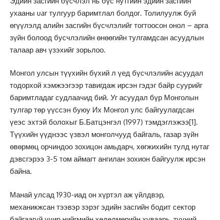
Эдийн засгийн бүсчлэл нь бүс нутгийн эдийн засгийн
ухааны uar тулгуур баримтлал болдог. Толилуулж буй
өгүүлэлд алийн засгийн бүсчлэлийг тогтоосон онол – арга
зүйн болоод бусчлэлийн өнөөгийн тулгамдсан асуудлын
талаар авч үзэхийг зорьлоо.
Монгол улсын түүхийн бүхий л үед бүсчлэлийн асуудал
тодорхой хэмжээгээр тавигдаж ирсэн гэдэг байр суурийг
баримтладаг судлаачид бий. Уг асуудал бүр Монголын
тулгар төр үүссэн буюу Их Монгол улс байгуулагдсан
үеэс эхтэй болохыг Б.Батцэнгэл (1997) тэмдэглэжээ
[1]
.
Түүхийн үүднээс үзвэл монголчууд байгаль, газар зүйн
өвөрмөц орчиндоо зохицон амьдарч, хөгжихийн тулд нутаг
дэвсгэрээ 3-5 том аймагт ангилан зохион байгуулж ирсэн
байна.
Манай улсад 1930-иад он хүртэл аж үйлдвэр,
механикжсан тээвэр зэрэг эдийн засгийн бодит сектор
байгаагүй учир нийгмийн хөдөлмөрийн хуваарь, түүний