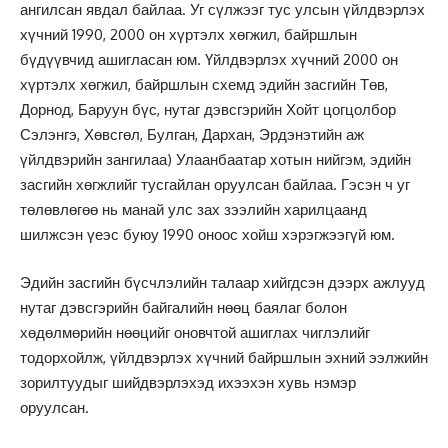
ангилсан явдал байлаа. Уг сүлжээг тус улсын үйлдвэрлэх
хүчний 1990, 2000 он хүртэлх хөгжил, байршлын
бүдүүвчид ашигласан юм. Үйлдвэрлэх хүчний 2000 он
хүртэлх хөгжил, байршлын схемд эдийн засгийн Төв,
Дорнод, Баруун бүс, нутаг дэвсгэрийн Хойт цогцолбор
Сэлэнгэ, Хөвсгөл, Булган, Дархан, Эрдэнэтийн аж
үйлдвэрийн зангилаа) Улаанбаатар хотын нийгэм, эдийн
засгийн хөгжлийг тусгайлан оруулсан байлаа. Гэсэн ч уг
төлөвлөгөө нь манай улс зах зээлийн харилцаанд
шилжсэн үеэс буюу 1990 оноос хойш хэрэгжээгүй юм.
Эдийн засгийн бүсчлэлийн талаар хийгдсэн дээрх ажлууд
нутаг дэвсгэрийн байгалийн нөөц баялаг болон
хөдөлмөрийн нөөцийг оновчтой ашиглах чиглэлийг
тодорхойлж, үйлдвэрлэх хүчний байршлын эхний ээлжийн
зорилтуудыг шийдвэрлэхэд ихээхэн хувь нэмэр
оруулсан.