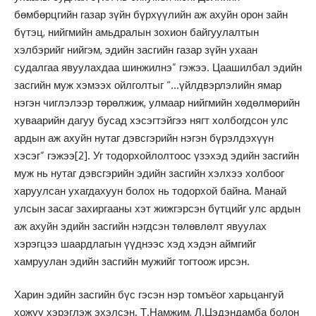
бөмбөрцгийн газар зүйн бүрхүүлийн аж ахуйн орон зайн
бүтэц, нийгмийн амьдралын зохион байгуулалтын
хэлбэрийг нийгэм, эдийн засгийн газар зүйн ухаан
судалгаа явуулахдаа шинжилнэ” гэжээ. Цаашилбал эдийн
засгийн муж хэмээх ойлголтыг “…үйлдвэрлэлийн ямар
нэгэн чиглэлээр төрөлжиж, улмаар нийгмийн хөдөлмөрийн
хуваарийн дагуу бусад хэсэгтэйгээ нягт холбогдсон улс
ардын аж ахуйн нутаг дэвсгэрийн нэгэн бүрэлдэхүүн
хэсэг” гэжээ
[2]
. Уг тодорхойлолтоос үзэхэд эдийн засгийн
муж нь нутаг дэвсгэрийн эдийн засгийн хэлхээ холбоог
харуулсан ухагдахуун болох нь тодорхой байна. Манай
улсын засаг захиргааны хэт жижгэрсэн бүтцийг улс ардын
аж ахуйн эдийн засгийн нэгдсэн төлөвлөлт явуулах
хэрэгцээ шаардлагын үүднээс хэд хэдэн аймгийг
хамруулан эдийн засгийн мужийг тогтоож ирсэн.
Харин эдийн засгийн бүс гэсэн нэр томъёог харьцангуй
хожуу хэрэглэж эхэлсэн. Т.Намжим, Л.Цэдэндамба болон