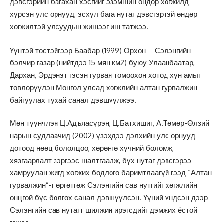
дэвсгэрийн багахан хэсгийг эзэмшин өндөр хөгжилд
хүрсэн улс орнууд, эсхүл бага нутаг дэвсгэртэй өндөр
хөгжилтэй улсуудын жишээг иш татжээ.
Үүнтэй төстэйгээр Баабар (1999) Орхон – Сэлэнгийн
бэлчир газар (нийтдээ 15 мян.км2) буюу Улаанбаатар,
Дархан, Эрдэнэт гэсэн гурван томоохон хотод хүн амыг
төвлөрүүлэн Монгол улсад хөгжлийн алтан гурвалжин
байгуулах тухай санал дэвшүүлжээ.
Мөн түүнчлэн Ц.Адъяасүрэн, Ц.Батхишиг, А.Төмөр-Өлзий
нарын судлаачид (2002) үзэхдээ дэлхийн улс орнууд
дотоод нөөц бололцоо, хөрөнгө хүчний боломж,
хязгаарлалт зэргээс шалтгаалж, бүх нутаг дэвсгэрээ
хамруулан жигд хөгжих бодлого баримтлаагүй гээд “Алтан
гурвалжин”-г өргөтгөж Сэлэнгийн сав нутгийг хөгжлийн
онцгой бүс болгох санал дэвшүүлсэн. Үүний үндсэн дээр
Сэлэнгийн сав нутагт шилжин ирэгсдийг дэмжих ёстой