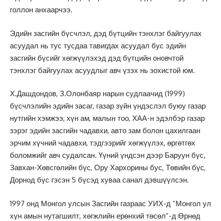
голлон анхаарчээ.
Эдийн засгийн бүсчлэл, дэд бүтцийн тэнхлэг байгуулах
асуудал нь тус тусдаа тавигдах асуудал бус эдийн
засгийн бүсийг хөгжүүлэхэд дэд бүтцийн оновчтой
тэнхлэг байгуулах асуудлыг авч үзэх нь зохистой юм.
Х.Дашдондов, З.Олонбаяр нарын судлаачид (1999)
бүсчлэлийн эдийн засаг, газар зүйн үндэслэл буюу газар
нутгийн хэмжээ, хүн ам, малын тоо, ХАА-н эдэлбэр газар
зэрэг эдийн засгийн чадавхи, авто зам болон цахилгаан
эрчим хүчний чадавхи, тэдгээрийг хөгжүүлэх, өргөтгөх
боломжийг авч судалсан. Үүний үндсэн дээр Баруун бүс,
Завхан-Хөвсгөлийн бүс, Ору Хархорины бус, Төвийн бүс,
Дорнод бүс гэсэн 5 бүсэд хуваа санал дэвшүүлсэн.
1997 онд Монгол улсын Засгийн газраас УИХ-д “Монгол ул
хүн амын нутагшилт, хөгжлийн ерөнхий төсөл”-д Өрнөд