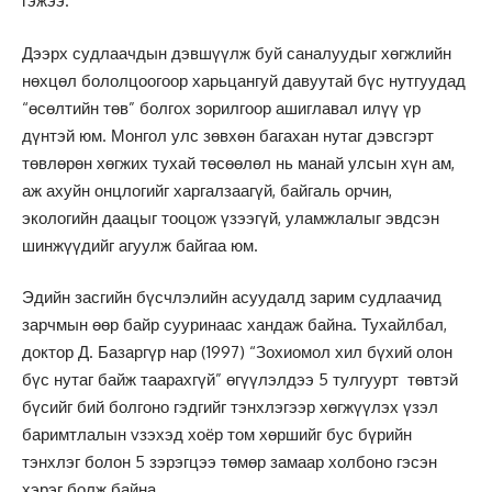
гэжээ.
Дээрх судлаачдын дэвшүүлж буй саналуудыг хөгжлийн
нөхцөл бололцоогоор харьцангуй давуутай бүс нутгуудад
“өсөлтийн төв” болгох зорилгоор ашиглавал илүү үр
дүнтэй юм. Монгол улс зөвхөн багахан нутаг дэвсгэрт
төвлөрөн хөгжих тухай төсөөлөл нь манай улсын хүн ам,
аж ахуйн онцлогийг харгалзаагүй, байгаль орчин,
экологийн даацыг тооцож үзээгүй, уламжлалыг эвдсэн
шинжүүдийг агуулж байгаа юм.
Эдийн засгийн бүсчлэлийн асуудалд зарим судлаачид
зарчмын өөр байр сууринаас хандаж байна. Тухайлбал,
доктор Д. Базаргүр нар (1997) “Зохиомол хил бүхий олон
бүс нутаг байж таарахгүй” өгүүлэлдээ 5 тулгуурт төвтэй
бүсийг бий болгоно гэдгийг тэнхлэгээр хөгжүүлэх үзэл
баримтлалын vзэхэд хоёр том хөршийг бус бүрийн
тэнхлэг болон 5 зэрэгцээ төмөр замаар холбоно гэсэн
хэрэг болж байна.