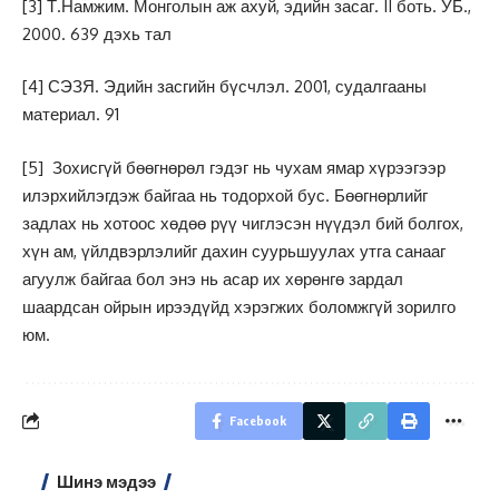
[3]
Т.Намжим. Монголын аж ахуй, эдийн засаг. II боть. УБ.,
2000. 639 дэхь тал
[4]
СЭЗЯ. Эдийн засгийн бүсчлэл. 2001, судалгааны
материал. 91
[5]
Зохисгүй бөөгнөрөл гэдэг нь чухам ямар хүрээгээр
илэрхийлэгдэж байгаа нь тодорхой бус. Бөөгнөрлийг
задлах нь хотоос хөдөө рүү чиглэсэн нүүдэл бий болгох,
хүн ам, үйлдвэрлэлийг дахин суурьшуулах утга санааг
агуулж байгаа бол энэ нь асар их хөрөнгө зардал
шаардсан ойрын ирээдүйд хэрэгжих боломжгүй зорилго
юм.
Facebook
Шинэ мэдээ