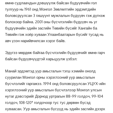
өмнө судлаачдын дэвшүүлж байсан бүдүүвчийн гол
тулгуур нь 1961 онд Монгол Зөвлөлтийн эрдэмтдийн
боловсруулсан 3 гишүүнт мужлалын бүдүүвч гэж дүгнэж
болохоор байна. 2001 оны бүсчлэлийн бүдүүвч нь уг
бүдүүвчийн эдийн засгийн Төвийн бүсийг Хангайн ба
Төвийн гэж хоёр хуваан Улаанбаатарын бүсийг тусад нь
авч үзэн нарийвчилсан хэрэг байв.
Эдүгээ мөрдөж байгаа бүсчлэлийн бүдүүвчийг өмнө гарч
байсан бүдүүвчүүдтэй харьцуулж үзбэл:
Манай эрдэмтэд уур амьсгалын тэгш хэмийн онолд
суурилан Монгол орны хэрэглээний уур амьсгалын
бүсчлэлийг гаргажээ. 1994 онд боловсруулсан УЦУХ-ийн
хэрэглээний уур амьсгалын бүсчлэлээр Монгол улсын
нутаг дэвсгэрийг Дорнод уртрагын 88-99 гoлдoч, 99-104
гoлдoч, 108-120° голдочоор тус тус дөрвөн бүсэд
хуваасан. Уур амьсгалын бүсүүд нь эдийн засгийн дээрх