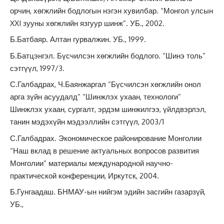
орчин, хөгжлийн бодлогын нэгэн хувилбар. “Монгол улсын
XXI зууны хөгжлийн язгуур шинж”. УБ., 2002.
Б.Батбаяр. Алтан гурвалжин. УБ., 1999.
Б.Батцэнгэл. Бүсчилсэн хөгжлийн бодлого. “Шинэ толь”
сэтгүүл, 1997/3.
С.Галбадрах, Ч.Баянжаргал “Бүсчилсэн хөгжлийн онол
арга зүйн асуудалд” “Шинжлэх ухаан, технологи”
Шинжлэх ухаан, сургалт, эрдэм шинжилгээ, үйлдвэрлэл,
танин мэдэхүйн мэдээллийн сэтгүүл, 2003/1
С.Галбадрах. Экономическое районирование Монголии
“Наш вклад в решение актуальных вопросов развития
Монголии” материалы международной научно-
практической конференции, Иркутск, 2004.
Б.Гунгаадаш. БНМАУ-ын нийгэм эдийн засгийн газарзүй,
УБ.,