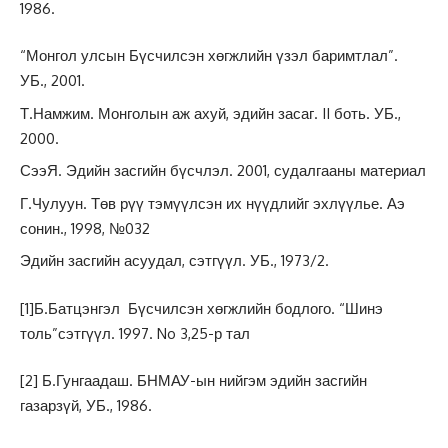
1986.
“Монгол улсын Бүсчилсэн хөгжлийн үзэл баримтлал”.
УБ., 2001.
Т.Намжим. Монголын аж ахуй, эдийн засаг. II боть. УБ.,
2000.
СээЯ. Эдийн засгийн бүсчлэл. 2001, судалгааны материал
Г.Чулуун. Төв рүү тэмүүлсэн их нүүдлийг эхлүүлье. Аэ
сонин., 1998, №032
Эдийн засгийн асуудал, сэтгүүл. УБ., 1973/2.
[1]
Б.Батцэнгэл Бүсчилсэн хөгжлийн бодлого. “Шинэ
толь”сэтгүүл. 1997. No 3,25-р тал
[2]
Б.Гунгаадаш. БНМАУ-ын нийгэм эдийн засгийн
газарзүй, УБ., 1986.