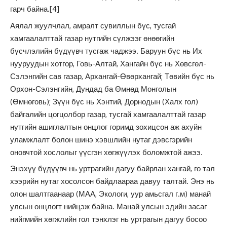
гарч байна.
[4]
Аялал жуулчлал, амралт сувиллын бүс, тусгай
хамгаалалттай газар нутгийн сүлжээг өнөөгийн
бүсчлэлийн бүдүүвч тусгаж чаджээ. Баруун бүс нь Их
нууруудын хотгор, Говь-Алтай, Хангайн бүс нь Хөвсгөл-
Сэлэнгийн сав газар, Архангай-Өвөрхангай; Төвийн бүс нь
Орхон-Сэлэнгийн, Дундад ба Өмнөд Монголын
(Өмнөговь); Зүүн бүс нь Хэнтий, Дорнодын (Халх гол)
байгалийн цогцолбор газар, тусгай хамгаалалттай газар
нутгийн ашиглалтын онцлог горимд зохицсон аж ахуйн
уламжлалт болон шинэ хэвшлийн нутаг дэвсгэрийн
оновчтой хослолыг үүсгэн хөгжүүлэх боломжтой ажээ.
Энэхүү бүдүүвч нь уртрагийн дагуу байрлан хангай, го тал
хээрийн нутаг хосолсон байдлаараа давуу талтай. Энэ нь
олон шалтгаанаар (МАА, Экологи, уур амьсгал г.м) манай
улсын онцлогт нийцэж байна. Манай улсын эдийн засаг
нийгмийн хөгжлийн гол тэнхлэг нь уртрагын дагуу босоо