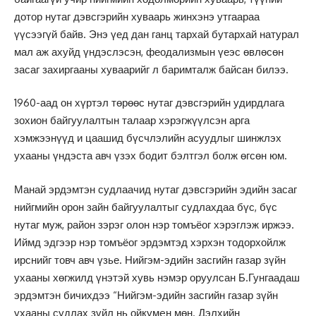
дотор нутаг дэвсгэрийн хуваарь жинхэнэ утгаараа
үүсээгүй байв. Энэ үед дан ганц тархай бутархай натурал
мал аж ахуйд үндэслэсэн, феодализмын үеэс өвлөсөн
засаг захиргааны хуваарийг л баримталж байсан билээ.
1960-аад он хүртэл төрөөс нутаг дэвсгэрийн удирдлага
зохион байгуулалтын талаар хэрэгжүүлсэн арга
хэмжээнүүд и цаашид бүсчлэлийн асуудлыг шинжлэх
ухааны үндэста авч үзэх бодит бэлтгэл болж өгсөн юм.
Манай эрдэмтэн судлаачид нутаг дэвсгэрийн эдийн засаг
нийгмийн орон зайн байгуулалтыг судлахдаа бүс, бүс
нутаг муж, район зэрэг олон нэр томъёог хэрэглэж иржээ.
Иймд эдгээр нэр томъёог эрдэмтэд хэрхэн тодорхойлж
ирснийг товч авч үзье. Нийгэм-эдийн засгийн газар зүйн
ухааны хөгжилд үнэтэй хувь нэмэр оруулсан Б.Гунгаадаш
эрдэмтэн бичихдээ “Нийгэм-эдийн засгийн газар зүйн
ухааны судлах зүйл нь ойкумeн мөн. Дэлхийн