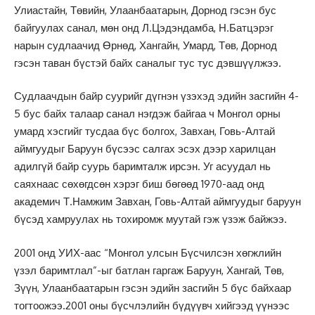
Улиастайн, Төвийн, Улаанбаатарын, Дорнод гэсэн бус
байгуулах санал, мөн онд Л.Цэдэндамба, Н.Батцэрэг
нарын судлаачид Өрнөд, Хангайн, Умард, Төв, Дорнод
гэсэн таван бүстэй байх саналыг тус тус дэвшүүлжээ.
Судлаачдын байр суурийг дүгнэн үзэхэд эдийн засгийн 4-
5 бус байх талаар санал нэгдэж байгаа ч Монгол орны
умард хэсгийг тусдаа бүс болгох, Завхан, Говь-Алтай
аймгуудыг Баруун бүсээс салгах эсэх дээр харилцан
адилгүй байр суурь баримталж ирсэн. Уг асуудал нь
саяхнаас сөхөгдсөн хэрэг биш бөгөөд 1970-аад онд
академич Т.Намжим Завхан, Говь-Алтай аймгуудыг баруун
бүсэд хамруулах нь тохиромж муутай гэж үзэж байжээ.
2001 онд УИХ-аас “Монгол улсын Бүсчилсэн хөгжлийн
үзэл баримтлал”-ыг батлан гаргаж Баруун, Хангай, Төв,
Зүүн, Улаанбаатарын гэсэн эдийн засгийн 5 бүс байхаар
тогтоожээ.2001 оны бүсчлэлийн бүдүүвч хийгээд үүнээс