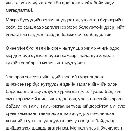
чиглэлээр илүү хөгжсөн ба цаашдаа ч ийм байх илуу
магадлалтай.
Макро бүсүүдийн хүрээнд үндэстэн, угсаатан бүр өөрийн
соёл, ёс заншлаа хадгалан сэргээх боломжтойн дээр нийт
үндэстний нэгдмэл байдал бэхжих ач холбогдолтой.
Өнөөгийн бүсчлэлийн схем нь түлш, эрчим хүчний одоо
мөрдөж буй сүлжээг бүрэн хамаарч чадаагүй хэмээн
тухайн салбарын мэргэжилтнүүд үздэг.
Улс орон зах зээлийн эдийн засгийн харилцаанд
шилжсэнээр бүс нутгуудын эдийн засаг нийгмийн олон
бэрхшээлтэй асуудлууд хуримтлагджээ. Тухайлбал, хүн
амын эрчимтэй шилжих хөдөлгөөн, улсын төсвийн хараат
байдал, хүн амын амьжиргааны түвшний доройтол г.м. Улс
орны хэмжээнд тавигдах эдгээр асуудлыг бүсчилсэн
хөгжлийн хүрээнд уялдуулан авч үзэж цогц байдлаар
шийдвэрлэх шаардлагатай юм. Монгол улсын бүсчилсэн