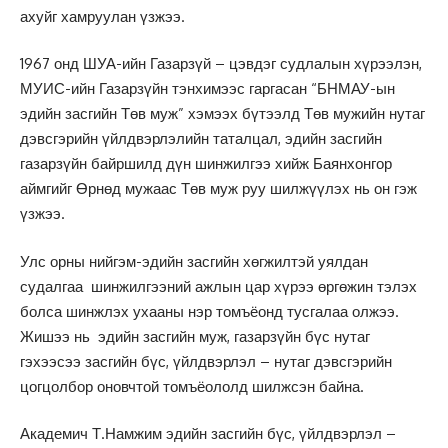
ахуйг хамруулан үзжээ.
1967 онд ШУА-ийн Газарзүй – цэвдэг судлалын хүрээлэн,
МУИС-ийн Газарзүйн тэнхимээс гаргасан “БНМАУ-ын
эдийн засгийн Төв муж” хэмээх бүтээлд Төв мужийн нутаг
дэвсгэрийн үйлдвэрлэлийн таталцал, эдийн засгийн
газарзүйн байршилд дүн шинжилгээ хийж Баянхонгор
аймгийг Өрнөд мужаас Төв муж руу шилжүүлэх нь он гэж
үзжээ.
Улс орны нийгэм-эдийн засгийн хөгжилтэй уялдан
судалгаа шинжилгээний ажлын цар хүрээ өргөжин тэлэх
болса шинжлэх ухааны нэр томъёонд тусгалаа олжээ.
Жишээ нь эдийн засгийн муж, газарзүйн бүс нутаг
гэхээсээ засгийн бүс, үйлдвэрлэл – нутаг дэвсгэрийн
цогцолбор оновчтой томъёололд шилжсэн байна.
Академич Т.Намжим эдийн засгийн бүс, үйлдвэрлэл –