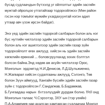
бусад судлаачдын бүтээлд уг ойлголтыг эдийн засгийн
мужтай ойролцоо утгатайгаар тодорхойлжээ (Мөн район
гэсэн нэр томъёог мужийн ухагдахуунтай нэгэн адил
утгаар авч үзэж ирсэн байдаг).
Энэ үед эдийн засгийн тодорхой салбарын болон аль нэг
бүс нутгийн чиглэлээр эдийн засгийн тодорхой салбарын
болон аль нэг ашиглэлээр эдийн засгийн газар зүйн
тодорхойлолт өгөх ажлууд хийсэн нь эдийн засгийн
хөгжлийн ерөнхий … боловсруулахад зохих бэлтгэл
болсон байна.Энд хөдөө аж ахуйн чиглэлээр Орос,
Монголын эрдэмтэд Н.И.Денисов, Л.Д.Шульжиенко,
Н.Жагварал хийсэн судалгааны ажлууд, Сэлэнгэ, Төв
болон Зүүн аймгууд, Хангайн бүсийн эдийн засгийн газар
зүйн с тодорхойлсон Г.Сандагжав, Б.Бадамжав,
Б.Гунгаадаш нарын бvтээлүүдийг дурдаж болно. 1961 онд
Монголын талаас Ч.Сэрээтэр, ЗХУ-ын (тэр үеийн)
П.А.Алампиев нар ахалсан хамтарсан судлаачид Монгол