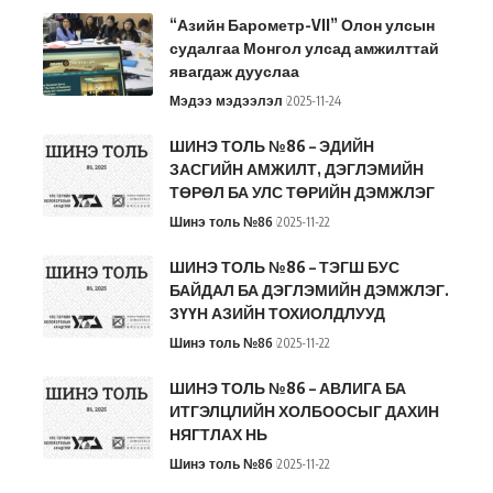
“Азийн Барометр-VII” Олон улсын
судалгаа Монгол улсад амжилттай
явагдаж дууслаа
Мэдээ мэдээлэл
2025-11-24
ШИНЭ ТОЛЬ №86 – ЭДИЙН
ЗАСГИЙН АМЖИЛТ, ДЭГЛЭМИЙН
ТӨРӨЛ БА УЛС ТӨРИЙН ДЭМЖЛЭГ
Шинэ толь №86
2025-11-22
ШИНЭ ТОЛЬ №86 – ТЭГШ БУС
БАЙДАЛ БА ДЭГЛЭМИЙН ДЭМЖЛЭГ.
ЗҮҮН АЗИЙН ТОХИОЛДЛУУД
Шинэ толь №86
2025-11-22
ШИНЭ ТОЛЬ №86 – АВЛИГА БА
ИТГЭЛЦЛИЙН ХОЛБООСЫГ ДАХИН
НЯГТЛАХ НЬ
Шинэ толь №86
2025-11-22