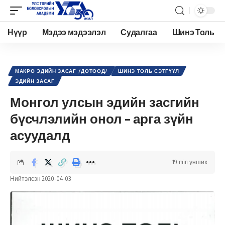
Нүүр
Мэдээ мэдээлэл
Судалгаа
Шинэ Толь
Academy.edu.mn
>
Нийтлэл
>
Эдийн засаг
>
Макро эдийн засаг /Дотоод/
>
Монгол улсын эдийн засгийн бүсчлэлийн онол – арга зүйн асуудалд
МАКРО ЭДИЙН ЗАСАГ /ДОТООД/
ШИНЭ ТОЛЬ СЭТГҮҮЛ
ЭДИЙН ЗАСАГ
Монгол улсын эдийн засгийн
бүсчлэлийн онол – арга зүйн
асуудалд
19 min унших
Нийтэлсэн 2020-04-03