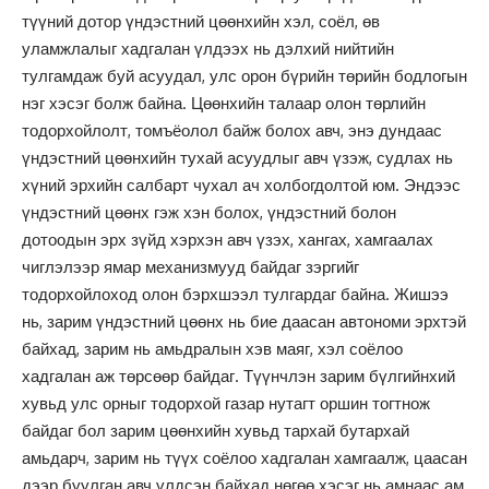
түүний дотор үндэстний цөөнхийн хэл, соёл, өв
уламжлалыг хадгалан үлдээх нь дэлхий нийтийн
тулгамдаж буй асуудал, улс орон бүрийн төрийн бодлогын
нэг хэсэг болж байна. Цөөнхийн талаар олон төрлийн
тодорхойлолт, томъёолол байж болох авч, энэ дундаас
үндэстний цөөнхийн тухай асуудлыг авч үзэж, судлах нь
хүний эрхийн салбарт чухал ач холбогдолтой юм. Эндээс
үндэстний цөөнх гэж хэн болох, үндэстний болон
дотоодын эрх зүйд хэрхэн авч үзэх, хангах, хамгаалах
чиглэлээр ямар механизмууд байдаг зэргийг
тодорхойлоход олон бэрхшээл тулгардаг байна. Жишээ
нь, зарим үндэстний цөөнх нь бие даасан автономи эрхтэй
байхад, зарим нь амьдралын хэв маяг, хэл соёлоо
хадгалан аж төрсөөр байдаг. Түүнчлэн зарим бүлгийнхий
хувьд улс орныг тодорхой газар нутагт оршин тогтнож
байдаг бол зарим цөөнхийн хувьд тархай бутархай
амьдарч, зарим нь түүх соёлоо хадгалан хамгаалж, цаасан
дээр буулган авч үлдсэн байхад нөгөө хэсэг нь амнаас ам