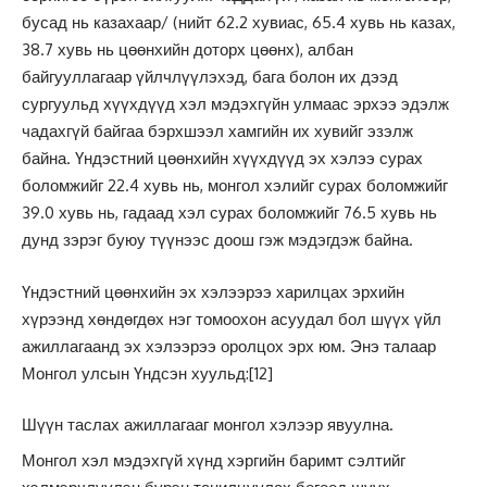
бусад нь казахаар/ (нийт 62.2 хувиас, 65.4 хувь нь казах,
38.7 хувь нь цөөнхийн доторх цөөнх), албан
байгууллагаар үйлчлүүлэхэд, бага болон их дээд
сургуульд хүүхдүүд хэл мэдэхгүйн улмаас эрхээ эдэлж
чадахгүй байгаа бэрхшээл хамгийн их хувийг эзэлж
байна. Үндэстний цөөнхийн хүүхдүүд эх хэлээ сурах
боломжийг 22.4 хувь нь, монгол хэлийг сурах боломжийг
39.0 хувь нь, гадаад хэл сурах боломжийг 76.5 хувь нь
дунд зэрэг буюу түүнээс доош гэж мэдэгдэж байна.
Үндэстний цөөнхийн эх хэлээрээ харилцах эрхийн
хүрээнд хөндөгдөх нэг томоохон асуудал бол шүүх үйл
ажиллагаанд эх хэлээрээ оролцох эрх юм. Энэ талаар
Монгол улсын Үндсэн хуульд:
[12]
Шүүн таслах ажиллагааг монгол хэлээр явуулна.
Монгол хэл мэдэхгүй хүнд хэргийн баримт сэлтийг