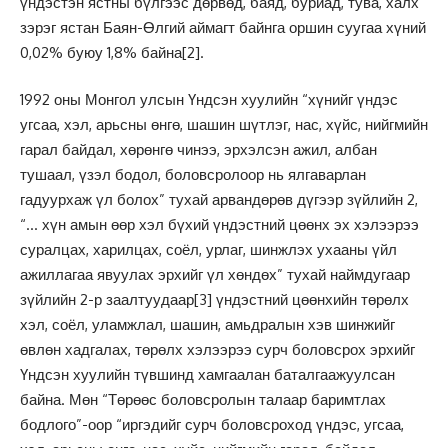
үндэстэн ястны бүлгээс дөрвөд, баяд, буриад, тува, халх
зэрэг ястан Баян-Өлгий аймагт байнга оршин суугаа хүний
0,02% буюу 1,8% байна
[2]
.
1992 оны Монгол улсын Үндсэн хуулийн “хүнийг үндэс
угсаа, хэл, арьсны өнгө, шашин шүтлэг, нас, хүйс, нийгмийн
гарал байдал, хөрөнгө чинээ, эрхэлсэн ажил, албан
тушаал, үзэл бодол, боловсролоор нь ялгаварлан
гадуурхаж үл болох” тухай арвандөрөв дүгээр зүйлийн 2,
“… хүн амын өөр хэл бүхий үндэстний цөөнх эх хэлээрээ
суралцах, харилцах, соёл, урлаг, шинжлэх ухааны үйл
ажиллагаа явуулах эрхийг үл хөндөх” тухай наймдугаар
зүйлийн 2-р заалтуудаар
[3]
үндэстний цөөнхийн төрөлх
хэл, соёл, уламжлал, шашин, амьдралын хэв шинжийг
өвлөн хадгалах, төрөлх хэлээрээ сурч боловсрох эрхийг
Үндсэн хуулийн түвшинд хамгаалан баталгаажуулсан
байна. Мөн “Төрөөс боловсролын талаар баримтлах
бодлого”-оор “иргэдийг сурч боловсроход үндэс, угсаа,