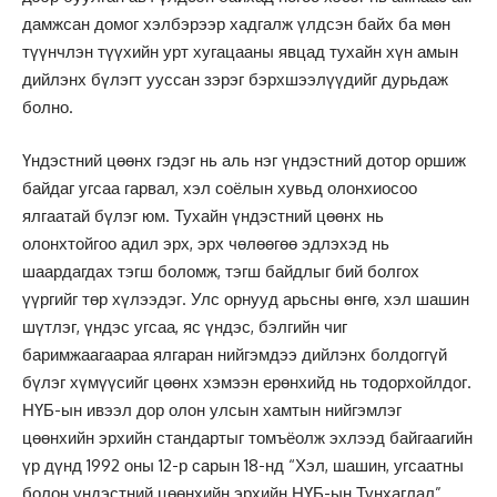
дамжсан домог хэлбэрээр хадгалж үлдсэн байх ба мөн
түүнчлэн түүхийн урт хугацааны явцад тухайн хүн амын
дийлэнх бүлэгт ууссан зэрэг бэрхшээлүүдийг дурьдаж
болно.
Үндэстний цөөнх гэдэг нь аль нэг үндэстний дотор оршиж
байдаг угсаа гарвал, хэл соёлын хувьд олонхиосоо
ялгаатай бүлэг юм. Тухайн үндэстний цөөнх нь
олонхтойгоо адил эрх, эрх чөлөөгөө эдлэхэд нь
шаардагдах тэгш боломж, тэгш байдлыг бий болгох
үүргийг төр хүлээдэг. Улс орнууд арьсны өнгө, хэл шашин
шүтлэг, үндэс угсаа, яс үндэс, бэлгийн чиг
баримжаагаараа ялгаран нийгэмдээ дийлэнх болдоггүй
бүлэг хүмүүсийг цөөнх хэмээн ерөнхийд нь тодорхойлдог.
НҮБ-ын ивээл дор олон улсын хамтын нийгэмлэг
цөөнхийн эрхийн стандартыг томъёолж эхлээд байгаагийн
үр дүнд 1992 оны 12-р сарын 18-нд “Хэл, шашин, угсаатны
болон үндэстний цөөнхийн эрхийн НҮБ-ын Тунхаглал”