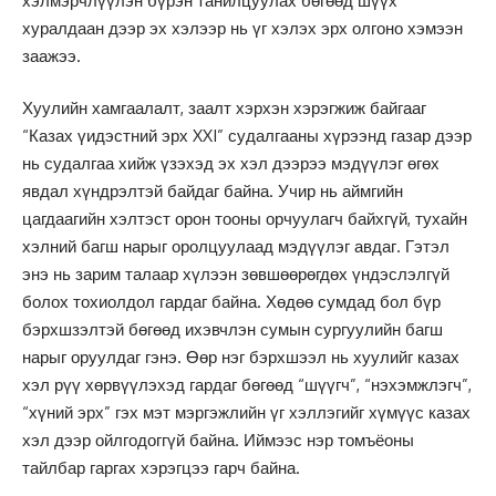
хэлмэрчлүүлэн бүрэн танилцуулах бөгөөд шүүх
хуралдаан дээр эх хэлээр нь үг хэлэх эрх олгоно хэмээн
заажээ.
Хуулийн хамгаалалт, заалт хэрхэн хэрэгжиж байгааг
“Казах үидэстний эрх XXI” судалгааны хүрээнд газар дээр
нь судалгаа хийж үзэхэд эх хэл дээрээ мэдүүлэг өгөх
явдал хүндрэлтэй байдаг байна. Учир нь аймгийн
цагдаагийн хэлтэст орон тооны орчуулагч байхгүй, тухайн
хэлний багш нарыг оролцуулаад мэдүүлэг авдаг. Гэтэл
энэ нь зарим талаар хүлээн зөвшөөрөгдөх үндэслэлгүй
болох тохиолдол гардаг байна. Хөдөө сумдад бол бүр
бэрхшзэлтэй бөгөөд ихэвчлэн сумын сургуулийн багш
нарыг оруулдаг гэнэ. Өөр нэг бэрхшээл нь хуулийг казах
хэл рүү хөрвүүлэхэд гардаг бөгөөд “шүүгч”, “нэхэмжлэгч”,
“хүний эрх” гэх мэт мэргэжлийн үг хэллэгийг хүмүүс казах
хэл дээр ойлгодоггүй байна. Иймээс нэр томъёоны
тайлбар гаргах хэрэгцээ гарч байна.