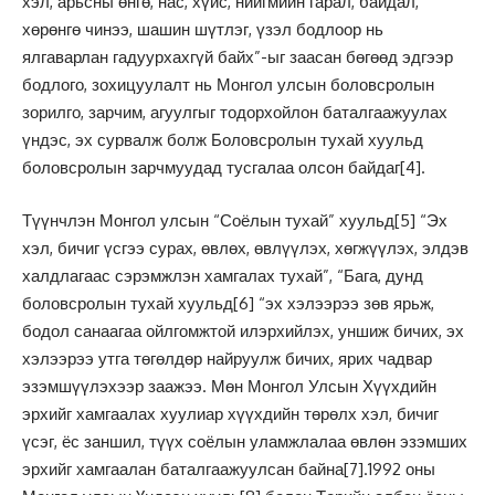
хэл, арьсны өнгө, нас, хүйс, нийгмийн гарал, байдал,
хөрөнгө чинээ, шашин шүтлэг, үзэл бодлоор нь
ялгаварлан гадуурхахгүй байх”-ыг заасан бөгөөд эдгээр
бодлого, зохицуулалт нь Монгол улсын боловсролын
зорилго, зарчим, агуулгыг тодорхойлон баталгаажуулах
үндэс, эх сурвалж болж Боловсролын тухай хуульд
боловсролын зарчмуудад тусгалаа олсон байдаг
[4]
.
Түүнчлэн Монгол улсын “Соёлын тухай” хуульд
[5]
“Эх
хэл, бичиг үсгээ сурах, өвлөх, өвлүүлэх, хөгжүүлэх, элдэв
халдлагаас сэрэмжлэн хамгалах тухай”, “Бага, дунд
боловсролын тухай хуульд
[6]
“эх хэлээрээ зөв ярьж,
бодол санаагаа ойлгомжтой илэрхийлэх, уншиж бичих, эх
хэлээрээ утга төгөлдөр найруулж бичих, ярих чадвар
эзэмшүүлэхээр заажээ. Мөн Монгол Улсын Хүүхдийн
эрхийг хамгаалах хуулиар хүүхдийн төрөлх хэл, бичиг
үсэг, ёс заншил, түүх соёлын уламжлалаа өвлөн эзэмших
эрхийг хамгаалан баталгаажуулсан байна
[7]
.1992 оны