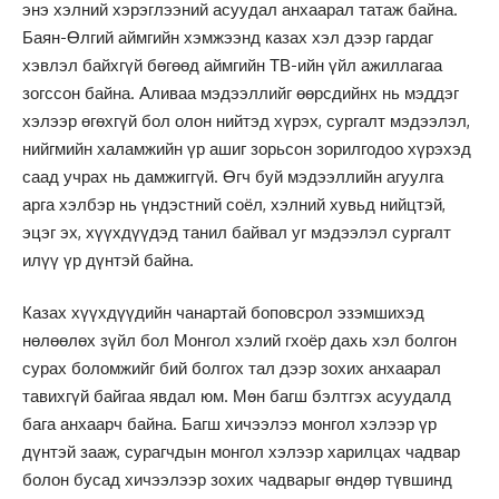
энэ хэлний хэрэглээний асуудал анхаарал татаж байна.
Баян-Өлгий аймгийн хэмжээнд казах хэл дээр гардаг
хэвлэл байхгүй бөгөөд аймгийн ТВ-ийн үйл ажиллагаа
зогссон байна. Аливаа мэдээллийг өөрсдийнх нь мэддэг
хэлээр өгөхгүй бол олон нийтэд хүрэх, сургалт мэдээлэл,
нийгмийн халамжийн үр ашиг зорьсон зорилгодоо хүрэхэд
саад учрах нь дамжиггүй. Өгч буй мэдээллийн агуулга
арга хэлбэр нь үндэстний соёл, хэлний хувьд нийцтэй,
эцэг эх, хүүхдүүдэд танил байвал уг мэдээлэл сургалт
илүү үр дүнтэй байна.
Казах хүүхдүүдийн чанартай боповсрол эзэмшихэд
нөлөөлөх зүйл бол Монгол хэлий гхоёр дахь хэл болгон
сурах боломжийг бий болгох тал дээр зохих анхаарал
тавихгүй байгаа явдал юм. Мөн багш бэлтгэх асуудалд
бага анхаарч байна. Багш хичээлээ монгол хэлээр үр
дүнтэй зааж, сурагчдын монгол хэлээр харилцах чадвар
болон бусад хичээлээр зохих чадварыг өндөр түвшинд