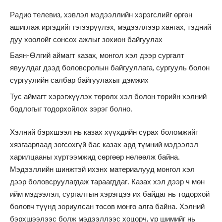
Радио телевиз, хэвлэл мэдээллийн хэрэгслийг өргөн
ашиглаж иргэдийг гэгээрүүлэх, мэдээллээр хангах, тэдний
дуу хоолойг сонсох ажлыг зохион байгуулах
Баян-Өлгий аймагт казах, монгол хэл дээр сургалт
явуулдаг дээд боловсролын байгууллага, сургууль болон
сургуулийн салбар байгуулахыг дэмжих
Тус аймагт хэрэгжүүлэх төрөлх хэл болон төрийн хэлний
бодлогыг тодорхойлох зэрэг болно.
Хэлний бэрхшээл нь казах хүүхдийн сурах боломжийг
хязгаарлаад зогсохгүй бас казах ард түмний мэдээлэл
харилцааны хүртээмжид сөргөөр нөлөөлж байна.
Мэдээллийн шинжтэй ихэнх материалууд монгол хэл
дээр боловсруулагдаж тараагддаг. Казах хэл дээр ч мөн
ийм мэдээлэл, сургалтын хэрэгцээ их байдаг нь тодорхой
боловч түүнд зориулсан төсөв мөнгө алга байна. Хэлний
бэрхшээлээс болж мэдээллээс хоцорч, үр шимийг нь