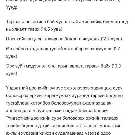
Үүнд:
Төр засгаас зохион байгуулалттай ажил хийж, биелэлтэнд
нь хяналт тавих (14.5 хувь)
Цөөнхийн онцлогг тохирсон бодлого явуулах (12.2 хувь)
Өв соёлоо хадгалах тусгай хөтөлбөр хэрэгжүүлэх (11.2
хувь)
Эрх зүйн мэдээлэл өгч, гарын авлага тарааж байх (10.3
хувь)
Үндэстний цөөнхийн зүгээс эх хэлээрээ харилцах, сурч
боловсрох эрхийг хэрэгжүүлэх хүрээнд төрийн бодлого,
тусгайлсан хөтөлбөр боловсруулан ажиллахад ач
холбогдол өгч буй тал ажиглагдаж байгаа боловч
“Үндэстний цөөнхийн сурч боловсрох эрхийн талаарх
төрийн бодлогод хийсэн шинжилгээ” сэдэвт магистрын
ажлын хүрээнд хийсэн судалгаанаас үзэхэд одоо