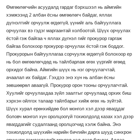
Өмгөөлөгчийн асуудалд гардаг бэрхшээл нь аймгийн
хэмжээнд 2 албан ёсны өмгөөлөгч байдаг, яллах
дүгнэлтийг орчуулж өгдөггүй, үүнийг аль байгууллага
орчуулах вэ гэдэг маргаантай холбоотой. Шүүх орчуулах
ёстой гэж байгаа ч яллах дүгнэл гийг прокурор гаргаж
байгаа болохоор прокурор орчуулах ёстой гэж боддог.
Прокурорын байгууллагаа сорчуулж өгдөггүй болохоор ер
нь бол өмгөөлөгчдөд нь тайлбарлаж өгөх үүргийг өгөөд
орхидог байна. Аймгийн шүүх нь нэг орчуулагчтай,
ачаалал их байдаг. Гэхдээ энэ хүн нь албан ёсны
зөвшөөрөл аваагүй. Прокурор орон тооны орчуулагчтай.
Хуулийг орчуулахдаа зүйл заалтыг орчуулаад орхих биш
хэрхэн ойлгох талаар тайлбарыг хийж өгөх нь зүйтэй.
Шүүх хурал ерөнхийдөө бол монгол хэл дээр явагддаг
боловч монгол хүн оролцоогүй тохиолдолд казах хэл дээр
явагддагийг судалгаанд оролцогчид хэлж байна. Энэ
тохиолдолд шүүхийн нарийн бичгийн дарга шууд синхрон
орчуулж тэмдэглэлийг монгол хэл дээр бичдэг. Алдаа