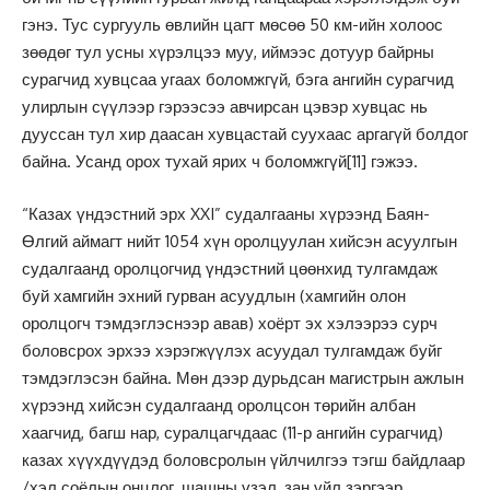
гэнэ. Тус сургууль өвлийн цагт мөсөө 50 км-ийн холоос
зөөдөг тул усны хүрэлцээ муу, иймээс дотуур байрны
сурагчид хувцсаа угаах боломжгүй, бэга ангийн сурагчид
улирлын сүүлээр гэрээсээ авчирсан цэвэр хувцас нь
дууссан тул хир даасан хувцастай суухаас аргагүй болдог
байна. Усанд орох тухай ярих ч боломжгүй
[11]
гэжээ.
“Казах үндэстний эрх XXI” судалгааны хүрээнд Баян-
Өлгий аймагт нийт 1054 хүн оролцуулан хийсэн асуулгын
судалгаанд оролцогчид үндэстний цөөнхид тулгамдаж
буй хамгийн эхний гурван асуудлын (хамгийн олон
оролцогч тэмдэглэснээр авав) хоёрт эх хэлээрээ сурч
боловсрох эрхээ хэрэгжүүлэх асуудал тулгамдаж буйг
тэмдэглэсэн байна. Мөн дээр дурьдсан магистрын ажлын
хүрээнд хийсэн судалгаанд оролцсон төрийн албан
хаагчид, багш нар, суралцагчдаас (11-р ангийн сурагчид)
казах хүүхдүүдэд боловсролын үйлчилгээ тэгш байдлаар
/хэл соёлын онцлог, шашны үзэл, зан үйл зэргээр