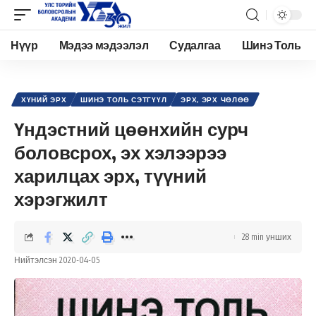
Нүүр
Мэдээ мэдээлэл
Судалгаа
Шинэ Толь
Academy.edu.mn
>
Нийтлэл
>
Хүний эрх
>
Эрх, эрх чөлөө
>
Үндэстний цөөнхийн сурч боловсрох, эх хэлээрээ харилцах эрх, түүний хэрэгжилт
ХҮНИЙ ЭРХ
ШИНЭ ТОЛЬ СЭТГҮҮЛ
ЭРХ, ЭРХ ЧӨЛӨӨ
Үндэстний цөөнхийн сурч
боловсрох, эх хэлээрээ
харилцах эрх, түүний
хэрэгжилт
28 min унших
Нийтэлсэн 2020-04-05