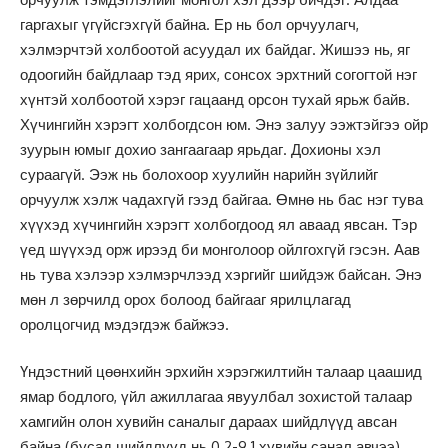
гаргахыг үгүйсгэхгүй байна. Ер нь бол орчуулагч,
хэлмэрчтэй холбоотой асуудал их байдаг. Жишээ нь, яг
одоогийн байдлаар тэд ярих, сонсох эрхтний согогтой нэг
хүнтэй холбоотой хэрэг гацаанд орсон тухай ярьж байв.
Хүчингийн хэрэгт холбогдсон юм. Энэ залуу ээжтэйгээ ойр
зуурын юмыг дохио зангаагаар ярьдаг. Дохионы хэл
сураагүй. Ээж нь болохоор хуулийн нарийн зүйлийг
орчуулж хэлж чадахгүй гээд байгаа. Өмнө нь бас нэг тува
хүүхэд хүчингийн хэрэгт холбогдоод ял аваад явсан. Тэр
үед шүүхэд орж ирээд би монголоор ойлгохгүй гэсэн. Аав
нь тува хэлээр хэлмэрчлээд хэргийг шийдэж байсан. Энэ
мөн л зөрчилд орох болоод байгааг ярилцлагад
оролцогчид мэдэгдэж байжээ.
Үндэстний цөөнхийн эрхийн хэрэгжилтийн талаар цаашид
ямар бодлого, үйл ажиллагаа явуулбал зохистой талаар
хамгийн олон хувийн саналыг дараах шийдлүүд авсан
байна (бусад шийдлүүд нь 0.2-9.1 хувийн санал авчээ)