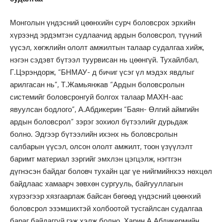
Монголын үндэсний цөөнхийн сурч боловсрох эрхийн
хүрээнд эрдэмтэн судлаачид ардын боловсрол, түүний
үүсэл, хөгжлийн ололт амжилтын талаар судалгаа хийж,
нэгэн сэдэвт бүтээл туурвисан нь цөөнгүй. Тухайлбал,
Г.Цэрэндорж, “БНМАУ- д бичиг үсэг үл мэдэх явдлыг
арилгасан нь”, Т.Жамьянжав “Ардын боловсролын
системийг боловсронгуй болгох талаар МАХН-аас
явуулсан бодлого”, А.Абдикерин “Баян- Өлгий аймгийн
ардын боловсрол” зэрэг зохиол бүтээлийг дурьдаж
болно. Эдгээр бүтээлийн ихэнх нь боловсролын
салбарын үүсэл, олсон ололт амжилт, тоон үзүүлэлт
баримт материал зэргийг эмхлэн цэгцэлж, нэгтгэн
дүгнэсэн байдаг боловч тухайн цаг үе нийгмийнхээ нөхцөл
байдлаас хамаарч зөвхөн сургууль, байгууллагын
хүрээгээр хязгаарлаж байсан бөгөөд үндэсний цөөнхий
боловсрол эзэмшихтэй холбоотой тусгайлсан судалгаа
бараг байдаггүй гэж хэлж болно. Харин А.Абдикермийн