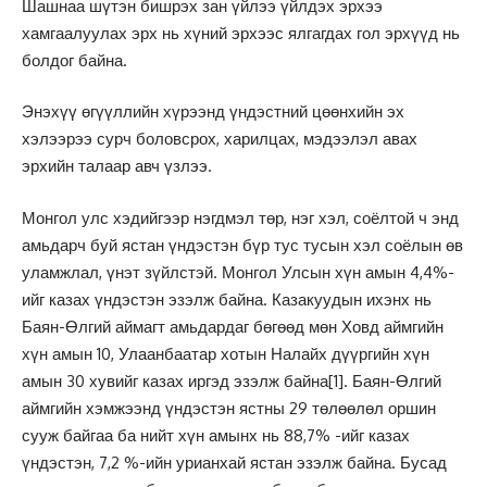
Шашнаа шүтэн бишрэх зан үйлээ үйлдэх эрхээ
хамгаалуулах эрх нь хүний эрхээс ялгагдах гол эрхүүд нь
болдог байна.
Энэхүү өгүүллийн хүрээнд үндэстний цөөнхийн эх
хэлээрээ сурч боловсрох, харилцах, мэдээлэл авах
эрхийн талаар авч үзлээ.
Монгол улс хэдийгээр нэгдмэл төр, нэг хэл, соёлтой ч энд
амьдарч буй ястан үндэстэн бүр тус тусын хэл соёлын өв
уламжлал, үнэт зүйлстэй. Монгол Улсын хүн амын 4,4%-
ийг казах үндэстэн эзэлж байна. Казакуудын ихэнх нь
Баян-Өлгий аймагт амьдардаг бөгөөд мөн Ховд аймгийн
хүн амын 10, Улаанбаатар хотын Налайх дүүргийн хүн
амын 30 хувийг казах иргэд эзэлж байна
[1]
. Баян-Өлгий
аймгийн хэмжээнд үндэстэн ястны 29 төлөөлөл оршин
сууж байгаа ба нийт хүн амынх нь 88,7% -ийг казах
үндэстэн, 7,2 %-ийн урианхай ястан эзэлж байна. Бусад