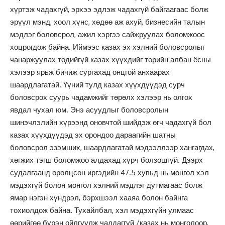
хүртэж чадахгүй, эрхээ эдлэж чадахгүй байгаагаас болж
эрүүл мэнд, хоол хүнс, хөдөө аж ахуй, бизнесийн талын
мэдлэг боловсрол, ажил хэргээ сайжруулах боломжоос
хоцрогдож байна. Иймээс казах эх хэлний боловсролыг
чанаржуулах төдийгүй казах хүүхдийг төрийн албан ёсны
хэлээр ярьж бичиж сургахад онцгой анхаарах
шаардлагатай. Үүний тулд казах хүүхдүүдэд сурч
боловсрох суурь чадамжийг төрөлх хэлээр нь олгох
явдал чухал юм. Энэ асуудлыг боловсролын
шинэчлэлийн хүрээнд оновчтой шийдэж өгч чадахгүй бол
казах хүүхдүүдэд эх орондоо дараагийн шатны
боловсрол эзэмших, шаардлагатай мэдээллээр хангагдах,
хөгжих тэгш боломжоо алдахад хүрч болзошгүй. Дээрх
судалгаанд оролцсон иргэдийн 47.5 хувьд нь монгол хэл
мэдэхгүй болон монгол хэлний мэдлэг дутмагаас болж
ямар нэгэн хүндрэл, бэрхшээл хааяа болон байнга
тохиолдож байна. Тухайлбал, хэл мэдэхгүйн улмаас
өөрийгөө бүрэн ойлгуулж чаддаггүй /казах нь монголоор,