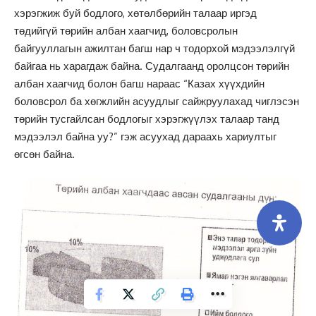
хэрэгжиж буй бодлого, хөтөлбөрийн талаар иргэд
төдийгүй төрийн албан хаагчид, боловсролын
байгууллагын ажилтан багш нар ч тодорхой мэдээлэлгүй
байгаа нь харагдаж байна. Судалгаанд оролцсон төрийн
албан хаагчид болон багш нараас “Казах хүүхдийн
боловсрол ба хөгжлийн асуудлыг сайжруулахад чиглэсэн
төрийн тусгайлсан бодлогыг хэрэгжүүлэх талаар танд
мэдээлэл байна уу?” гэж асуухад дараахь хариултыг
өгсөн байна.