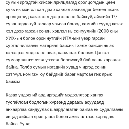
сумын иргэдтэй хийсэн ярилцлагад оролцогчдын цөөн
хувь нь монгол хэл дээр хэвлэл захиалдаг бөгөөд ихэнх
оролцогчид казах хэл дээр хэвлэл байхгүй, аймгийн Т\/
суваг гардаггүй талаар ярьсан бөгөөд хамгийн сүүлд казах
хэл дээр гарсан сонин, хэвлэл нь сонгуулийн (2008 оны
УИХ-ын болон орон нутгийн ИТХ-ын) үеэр гарсан
сурталчилгааны материал байсныг хэлж байсан нь эх
хэлээрээ мэдээлэл авах, харилцах боломж Цэнгэл
сумаар жишээлээд үзэхэд боломжгүй байгаа нь харагдаж
байна. Толбо сумын иргэдийн хувьд ч иргэд сонин
сэтгүүл, ном гэж юу байдгийг бараг мартсан гэж ярьж
байжээ.
Казах үндэсний ард иргэдийг мэдээллээр хангах
тусгайлсан бодлогын хүрээнд дараахь асуудалд
анхаарлаа хандуулах шаардлагатай байгаа нь судалгааны
явцад хийсэн ярилцлага болон ажиглалтаас харагдаж
байна. Үүнд: