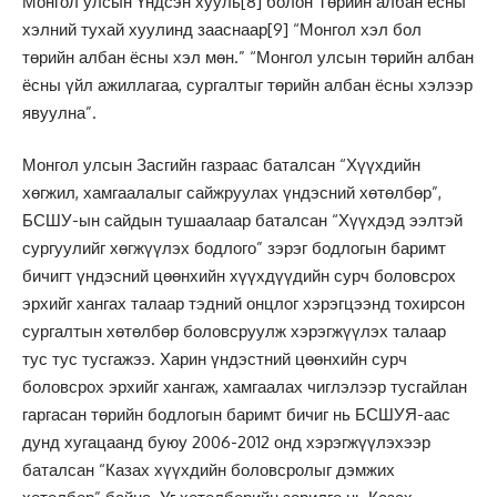
Монгол улсын Үндсэн хууль
[8]
болон Төрийн албан ёсны
хэлний тухай хуулинд зааснаар
[9]
“Монгол хэл бол
төрийн албан ёсны хэл мөн.” “Монгол улсын төрийн албан
ёсны үйл ажиллагаа, сургалтыг төрийн албан ёсны хэлээр
явуулна”.
Монгол улсын Засгийн газраас баталсан “Хүүхдийн
хөгжил, хамгаалалыг сайжруулах үндэсний хөтөлбөр”,
БСШУ-ын сайдын тушаалаар баталсан “Хүүхдэд ээлтэй
сургуулийг хөгжүүлэх бодлого” зэрэг бодлогын баримт
бичигт үндэсний цөөнхийн хүүхдүүдийн сурч боловсрох
эрхийг хангах талаар тэдний онцлог хэрэгцээнд тохирсон
сургалтын хөтөлбөр боловсруулж хэрэгжүүлэх талаар
тус тус тусгажээ. Харин үндэстний цөөнхийн сурч
боловсрох эрхийг хангаж, хамгаалах чиглэлээр тусгайлан
гаргасан төрийн бодлогын баримт бичиг нь БСШУЯ-аас
дунд хугацаанд буюу 2006-2012 онд хэрэгжүүлэхээр
баталсан “Казах хүүхдийн боловсролыг дэмжих