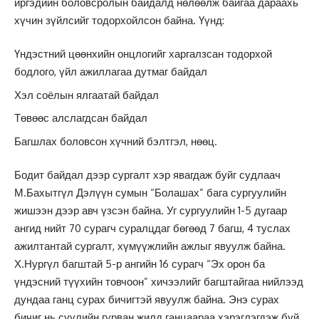
иргэдийн боловсролын байдалд нөлөөлж байгаа дараахь
хүчин зүйлсийг тодорхойлсон байна. Үүнд:
Үндэстний цөөнхийн онцлогийг харгалзсан тодорхой
бодлого, үйл ажиллагаа дутмаг байдал
Хэл соёлын ялгаатай байдал
Төвөөс алслагдсан байдал
Багшлах боловсон хүчний бэлтгэл, нөөц.
Бодит байдал дээр сургалт хэр явагдаж буйг судлаач
М.Бахытгүл Дэлүүн сумын “Болашах” бага сургуулийн
жишээн дээр авч үзсэн байна. Уг сургуулийн 1-5 дугаар
ангид нийт 70 сурагч суралцдаг бөгөөд 7 багш, 4 туслах
ажилтантай сургалт, хүмүүжлийн ажлыг явуулж байна.
Х.Нургүл багштай 5-р ангийн 16 сурагч “Эх орон ба
үндэсний түүхийн товчоон” хичээлийг багштайгаа нийлээд
дундаа ганц сурах бичигтэй явуулж байна. Энэ сурах
бичиг нь сүүлийн гурван жилд ганцаараа хэрэглэгдэж буй