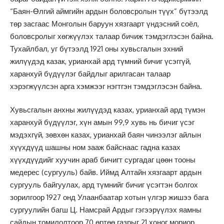
“Баян-Өлгий аймгийн ардын боловсролын түүх” бүтээлд
төр засгаас Монголын баруун хязгаарт үндэсний соёл,
боловсролыг хөгжүүлэх талаар бичиж тэмдэглэсэн байна.
Тухайлбал, уг бүтээлд 1921 оны хувьсгалын эхний
жилүүдэд казак, урианхай ард түмний бичиг үсэггүй,
харанхуй бүдүүлэг байдлыг арилгасан талаар
хэрэгжүүлсэн арга хэмжээг нэгтгэн тэмдэглэсэн байна.
Хувьсгалын анхны жилүүдэд казах, урианхай ард түмэн
харанхуй бүдүүлэг, хүн амын 99,9 хувь нь бичиг үсэг
мэдэхгүй, зөвхөн казах, урианхай баян чинээлэг айлын
хүүхдүүд шашны ном зааж байснаас гадна казах
хүүхдүүдийг хуучин араб бичигт сургадаг цөөн тооны
медерес (сургууль) байв. Иймд Алтайн хязгаарт ардын
сургууль байгуулах, ард түмнийг бичиг үсэгтэн болгох
зорилгоор 1927 онд Улаанбаатар хотын үлгэр жишээ бага
сургуулийн багш Ц. Намсрай Ардыг гэгээрүүлэх яамны
сайдын томилолтоор 70 өртөө газрыг 21 хоног мориор