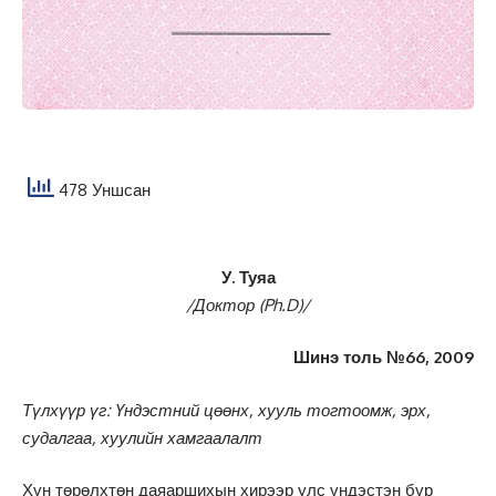
478 Уншсан
У. Туяа
/Доктор (Ph.D)/
Шинэ толь №66, 2009
Түлхүүр үг: Үндэстний цөөнх, хууль тогтоомж, эрх,
судалгаа, хуулийн хамгаалалт
Хүн төрөлхтөн даяаршихын хирээр улс үндэстэн бүр