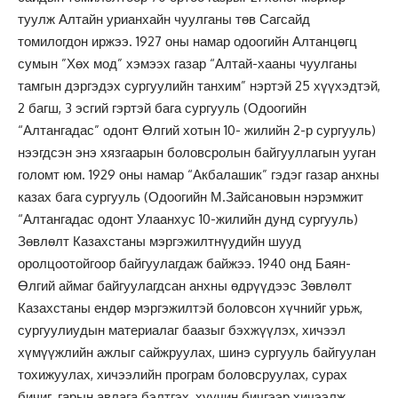
туулж Алтайн урианхайн чуулганы төв Сагсайд
томилогдон иржээ. 1927 оны намар одоогийн Алтанцөгц
сумын ”Хөх мод” хэмээх газар “Алтай-хааны чуулганы
тамгын дэргэдэх сургуулийн танхим” нэртэй 25 хүүхэдтэй,
2 багш, 3 эсгий гэртэй бага сургууль (Одоогийн
“Алтангадас” одонт Өлгий хотын 10- жилийн 2-р сургууль)
нээгдсэн энэ хязгаарын боловсролын байгууллагын ууган
голомт юм. 1929 оны намар “Акбалашик” гэдэг газар анхны
казах бага сургууль (Одоогийн М.Зайсановын нэрэмжит
“Алтангадас одонт Улаанхус 10-жилийн дунд сургууль)
Зөвлөлт Казахстаны мэргэжилтнүудийн шууд
оролцоотойгоор байгуулагдаж байжээ. 1940 онд Баян-
Өлгий аймаг байгуулагдсан анхны өдрүүдээс Зөвлөлт
Казахстаны ендөр мэргэжилтэй боловсон хүчнийг урьж,
сургуулиудын материалаг баазыг бэхжүүлэх, хичээл
хүмүүжлийн ажлыг сайжруулах, шинэ сургууль байгуулан
тохижуулах, хичээлийн програм боловсруулах, сурах
бичиг, гарын авлага бэлтгэх, хуучин бичгээр хичээлж