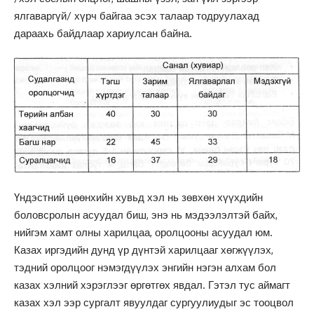
ялгаваргүй/ хүрч байгаа эсэх талаар тодруулахад
дараахь байдлаар хариулсан байна.
Үндэстний цөөнхийн хувьд хэл нь зөвхөн хүүхдийн
боловсролын асуудал биш, энэ нь мэдээлэлтэй байх,
нийгэм хамт олны харилцаа, оролцооны асуудал юм.
Казах иргэдийн дунд үр дүнтэй харилцааг хөгжүүлэх,
тэдний оролцоог нэмэгдүүлэх энгийн нэгэн алхам бол
казах хэлний хэрэглээг өргөтгөх явдал. Гэтэл тус аймагт
казах хэл ээр сургалт явуулдаг сургуулиудыг эс тооцвол