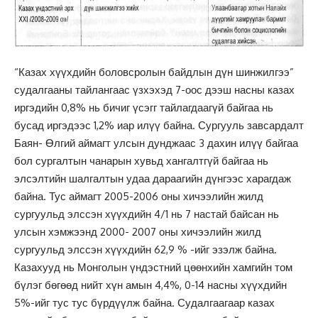
“Казах хүүхдийн боловсролын байдлын дүн шинжилгээ”
судалгааны тайлангаас үзхэхэд 7-оос дээш насны казах
иргэдийн 0,8% нь бичиг үсэгг тайлагдаагүй байгаа нь
бусад иргэдээс 1,2% иар илүү байна. Сургууль завсардалт
Баян- Өлгий аймагт улсын дунджаас 3 дахин илүү байгаа
бол сургалтын чанарын хувьд хангалтгүй байгаа нь
элсэлтийн шалгалтын удаа дараагийн дүнгээс харагдаж
байна. Тус аймагт 2005-2006 оны хичээлийн жилд
сургуульд элссэн хүүхдийн 4/1 нь 7 настай байсан нь
улсын хэмжээнд 2000- 2007 оны хичээлийн жилд
сургуульд элссэн хүүхдийн 62,9 % -ийг эзэлж байна.
Казахууд нь Монголын үндэстний цөөнхийн хамгийн том
бүлэг бөгөөд нийт хүн амын 4,4%, 0-14 насны хүүхдийн
5%-ийг тус тус бүрдүүлж байна. Судалгаагаар казах