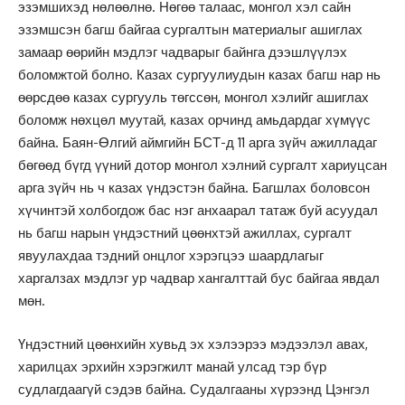
эзэмшихэд нөлөөлнө. Нөгөө талаас, монгол хэл сайн
эзэмшсэн багш байгаа сургалтын материалыг ашиглах
замаар өөрийн мэдлэг чадварыг байнга дээшлүүлэх
боломжтой болно. Казах сургуулиудын казах багш нар нь
өөрсдөө казах сургууль төгссөн, монгол хэлийг ашиглах
боломж нөхцөл муутай, казах орчинд амьдардаг хүмүүс
байна. Баян-Өлгий аймгийн БСТ-д 11 арга зүйч ажилладаг
бөгөөд бүгд үүний дотор монгол хэлний сургалт хариуцсан
арга зүйч нь ч казах үндэстэн байна. Багшлах боловсон
хүчинтэй холбогдож бас нэг анхаарал татаж буй асуудал
нь багш нарын үндэстний цөөнхтэй ажиллах, сургалт
явуулахдаа тэдний онцлог хэрэгцээ шаардлагыг
харгалзах мэдлэг ур чадвар хангалттай бус байгаа явдал
мөн.
Үндэстний цөөнхийн хувьд эх хэлээрээ мэдээлэл авах,
харилцах эрхийн хэрэгжилт манай улсад тэр бүр
судлагдаагүй сэдэв байна. Судалгааны хүрээнд Цэнгэл