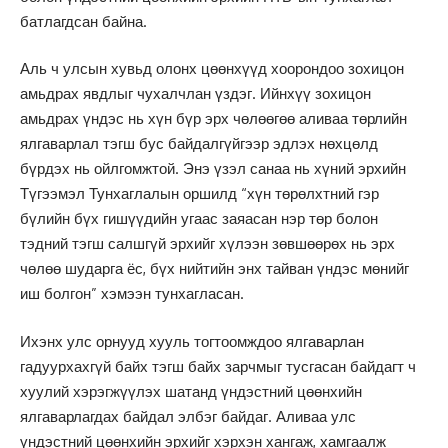
батлагдсан байна.
Аль ч улсын хувьд олонх цөөнхүүд хоорондоо зохицон
амьдрах явдлыг чухалчлан үздэг. Ийнхүү зохицон
амьдрах үндэс нь хүн бүр эрх чөлөөгөө аливаа төрлийн
ялгаварлал тэгш бус байдалгүйгээр эдлэх нөхцөлд
бүрдэх нь ойлгомжтой. Энэ үзэл санаа нь хүний эрхийн
Түгээмэл Тунхаглалын оршилд “хүн төрөлхтний гэр
бүлийн бүх гишүүдийн угаас заяасан нэр төр болон
тэдний тэгш салшгүй эрхийг хүлээн зөвшөөрөх нь эрх
чөлөө шударга ёс, бүх нийтийн энх тайван үндэс мөнийг
иш болгон” хэмээн тунхагласан.
Ихэнх улс орнууд хууль тогтоомждоо ялгаварлан
гадуурхахгүй байх тэгш байх зарчмыг тусгасан байдагт ч
хуулий хэрэгжүүлэх шатанд үндэстний цөөнхийн
ялгаварлагдах байдал элбэг байдаг. Аливаа улс
үндэстний цөөнхийн эрхийг хэрхэн хангаж, хамгаалж