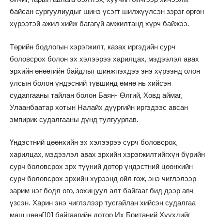
байсан сургуулиудыг шинэ үсэгт шилжүүлсэн зэрэг өргөн
хүрээтэй ажил хийж багагүй амжилтанд хүрч байжээ.
Төрийн бодлогын хэрэгжилт, казах иргэдийн сурч
боловсрох болон эх хэлээрээ харилцах, мэдээлэл авах
эрхийн өнөөгийн байдлыг шинжпэхдээ энэ хүрээнд олон
улсын болон үндэсний түвшинд өмнө нь хийсэн
судапгааны тайлан болон Баян- Өлгий, Ховд аймаг,
Улаанбаатар хотын Налайх дүүргийн иргэдээс авсан
эмпирик судалгааны дүнд тулгуурлав.
Үндэстний цөөнхийн эх хэлээрээ сурч боловсрох,
харилцах, мэдээлэл авах эрхийн хэрэгжилтийгхүн бүрийн
сурч боловсрох эрх түүний дотор үндэстний цөөнхийн
сурч боловсрох эрхийн хүрээнд ойл гож, энэ чиглэлээр
зарим нэг бодл ого, зохицуул алт байгааг бид дээр авч
үзсэн. Харин энэ чиглэлээр тусгайлан хийсэн судалгаа
маш цөөн
[10]
байгаагийн дотор Их Британий Хүүхдийг