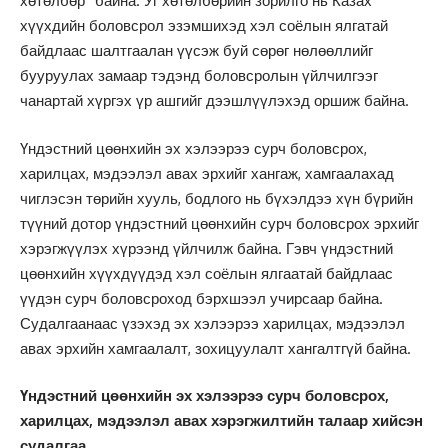
хөтөлбөр” байна. Уг хөтөлбөрийн зорилго нь Казах
хүүхдийн боловсрол эзэмшихэд хэл соёлын ялгатай
байдлаас шалтгаалан үүсэж буй сөрөг нөлөөллийг
бууруулах замаар тэдэнд боловсролын үйлчилгээг
чанартай хүргэх үр ашгийг дээшлүүлэхэд оршиж байна.
Үндэстний цөөнхийн эх хэлээрээ сурч боловсрох,
харилцах, мэдээлэл авах эрхийг хангаж, хамгаалахад
чиглэсэн төрийн хууль, бодлого нь бүхэлдээ хүн бүрийн
түүний дотор үндэстний цөөнхийн сурч боловсрох эрхийг
хэрэгжүүлэх хүрээнд үйлчилж байна. Гэвч үндэстний
цөөнхийн хүүхдүүдэд хэл соёлын ялгаатай байдлаас
үүдэн сурч боловсроход бэрхшээл учирсаар байна.
Судалгаанаас үзэхэд эх хэлээрээ харилцах, мэдээлэл
авах эрхийн хамгаалалт, зохицуулалт хангалтгүй байна.
Үндэстний цөөнхийн эх хэлээрээ сурч боловсрох,
харилцах, мэдээлэл авах хэрэгжилтийн талаар хийсэн
судалгаа