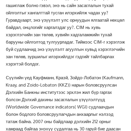
гашиглаж болно гэвэл, энэ нь сайн засаглалын тухай
ойлголтыг хангалттай тусган илэрхийлж чадах уу?
Гуравдуаарт, энэ үзүүлэлт улс орнуудын ялгаатай нөхцөл
байдал, онцлогийг харгалздаг уу?. СIМ нь хувь
хэрэглэгчийн зан төлөв, хувийн хадгаламжийн тухай
барууны ойлголтод тулгуурладаг. Тиймээс СIМ-г хэрэглэж
буй судлаачид энэ үзүүлэлт агуулгын хувьд хэрэглэгчийн
зан төлөв, зуршилыг илэрхийлдэг гэдгийг тайлбарлах
хэрэгтэй болдог.
Сүүлийн үед Кауфманн, Краэй, Зойдо-Лобатон (Kaufmann,
Kraay, and Zoido-Lobaton (KKZ)) нарын боловсруулсан
Дэлхийн Банкны институтээс эрхлэн жил бүр гаргах
болсон Дэлхий дахины засаглалын үзүүлэлтүүд
(Worldwide Governance indicators( WGI) судлаачдын
болон бодлого боловсруулагчдын анхаарлыг нэлээд
татаж байна. 2007 оны байдлаар дэлхийн 212 орныг
хамраад байгаа энэхүү судалгаа нь 30 гаруй бие даасан