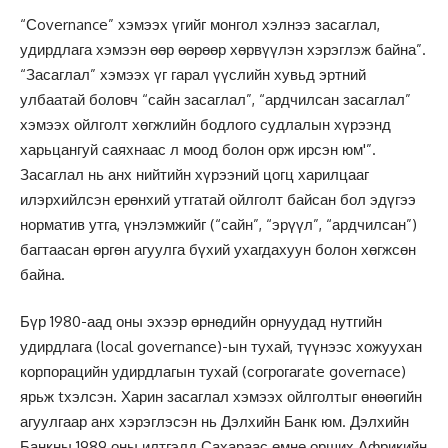
“Сovernance” хэмээх үгийг монгол хэлнээ засаглал,
удирдлага хэмээн өөр өөрөөр хөрвүүлэн хэрэглэж байна”.
“Засаглал” хэмээх үг гарал үүслийн хувьд эртний
улбаатай боловч “сайн засаглал”, “ардчилсан засаглал”
хэмээх ойлголт хөгжлийн бодлого судлалын хүрээнд
харьцангуй саяхнаас л моод болон орж ирсэн юм'”.
Засаглал нь анх нийтийн хүрээний цогц харилцааг
илэрхийлсэн ерөнхий утгатай ойлголт байсан бол эдүгээ
норматив утга, үнэлэмжийг (“сайн”, “эрүүл”, “ардчилсан”)
багтаасан өргөн агуулга бүхий ухагдахуун болон хөгжсөн
байна.
Бүр 1980-аад оны эхээр өрнөдийн орнуудад нутгийн
удирдлага (local governance)-ын тухай, түүнээс хожуухан
корпорацийн удирдлагын тухай (согрогаrate governace)
ярьж tхэлсэн. Харин засаглал хэмээх ойлголтыг өнөөгийн
агуулгаар анх хэрэглэсэн нь Дэлхийн Банк юм. Дэлхийн
Банкны 1989 оны илтгэлд Сахараас өмнө орших Африкийн