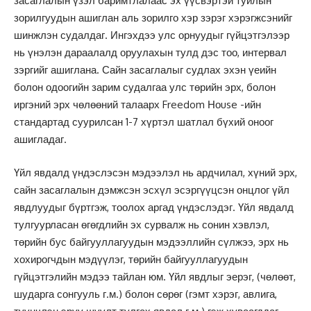
засаглалын үзэл баримтлалаас эх үүсвэртэй туйлын
зорилгуудын ашиглан аль зорилго хэр зэрэг хэрэгжсэнийг
шинжлэн судалдаг. Ингэхдээ улс орнуудыг гүйцэтгэлээр
нь үнэлэн дараалалд оруулахын тулд дэс тоо, интервал
зэргийг ашиглана. Сайн засаглалыг судлах эхэн үеийн
болон одоогийн зарим судалгаа улс төрийн эрх, болон
иргэний эрх чөлөөний талаарх Freedom Ноuse -ийн
стандартад суурилсан 1-7 хүртэл шатлал бүхий оноог
ашигладаг.
Үйл явдалд үндэслэсэн мэдээлэл нь ардчилал, хүний эрх,
сайн засаглалын дэмжсэн эсхүл эсэргүүцсэн онцлог үйл
явдлуудыг бүртгэж, тоолох аргад үндэслэдэг. Үйл явдалд
тулгуурласан өгөгдлийн эх сурвалж нь сонин хэвлэл,
төрийн бус байгууллагуудын мэдээллийн сүлжээ, эрх нь
хохирогчдын мэдүүлэг, төрийн байгууллагуудын
гүйцэтгэлийн мэдээ тайлан юм. Үйл явдлыг эерэг, (чөлөөт,
шударга сонгууль г.м.) болон сөрөг (гэмт хэрэг, авлига,