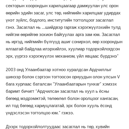
секторын хоорондын харилцаагаар дамжуулан улс орон
өөрийн эдийн засаг, улс төр, нийгмийн харилцааг удирдах
үнэт зүйлс, бодлого, институтийн тогтолцоог засаглал
гэнэ. Засаглал нь …шийдвэр гаргаж хэрэгжүүлэхийн тулд
нийгэм өөрийгөө зохион байгуулах арга зам юм. Засаглал
нь иргэд, нийгмийн бүлгүүд ашиг сонирхол, өөр хоорондын
ялгаатай байдлаа илэрхийлэх, хуулиар тодорхойлогдсон
эрх, үүргээ хэрэгжүүлэх механизм, үйл явцаас бүрдэнэ”
2003 онд Улаанбаатар хотноо хуралдсан Ардчиллыг
шинээр болон сэргээн тогтоосон орнуудын олон улсын V
бага хурлаас баталсан “Улаанбаатарын тунхаг” хэмээх
баримт бичигт “Ардчилсан засаглал нь хуул ь ёсны
бөгөөд мэдрэмжтэй, төлөөлөл болон оролцоог хангасан,
ил тод бөгөөд хариуцлагатай, эрх болон хууль ёсонд
үндэслэсэн тогтолцоо юм.” гэжээ.
Дээрх тодорхойлолтуудаас засаглал нь төр, хувийн