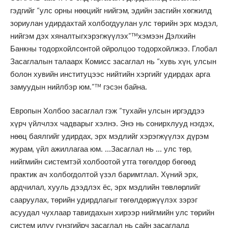
гэдгийг “улс орны нөөцийг нийгэм, эдийн засгийн хөгжилд
зориулан удирдахтай холбогдуулан улс төрийн эрх мэдэл,
нийгэм дэх хяналтыгхэрэгжүүлэх”™хэмээн Дэлхийн
Банкны тодорхойлсонтой ойролцоо тодорхойлжээ. Глобал
Засаглалын талаарх Комисс засаглал нь “хувь хүн, улсын
болон хувийн институцээс нийтийн хэргийг удирдах арга
замуудын нийлбэр юм.”™ гэсэн байна.
Европын Холбоо засаглал гэж “тухайн улсын иргэддээ
хүрч үйлчлэх чадварыг хэлнэ. Энэ нь сонирхлууд нэгдэх,
нөөц баялгийг удирдах, эрх мэдлийг хэрэгжүүлэх дүрэм
журам, үйл ажиллагаа юм. …Засаглал нь … улс төр,
нийгмийн системтэй холбоотой утга төгөлдөр бөгөөд
практик ач холбогдолтой үзэл баримтлал. Хүний эрх,
ардчилал, хууль дээдлэх ёс, эрх мэдлийн төвлөрлийг
сааруулах, төрийн удирдлагыг төгөлдөржүүлэх зэрэг
асуудал чухлаар тавигдахын хирээр нийгмийн улс төрийн
систем илүү гүнзгийрч засаглал нь сайн засаглалд