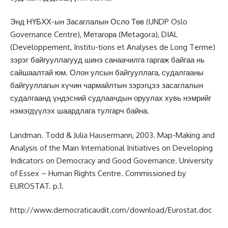
Энд НҮБХХ-ын Засаглалын Осло Төв (UNDP Oslo
Governance Centre), Метагора (Metagora), DIAL
(Developpement, Institu-tions et Analyses de Long Terme)
зэрэг байгууллагууд шинэ санаачилга гаргаж байгаа нь
сайшаалтай юм. Олон улсын байгууллага, судалгааны
байгууллагын хүчин чармайлтын зэрэгцээ засаглалын
судалгаанд үндэсний судлаачдын оруулах хувь нэмрийг
нэмэгдүүлэх шаардлага тулгарч байна.
Landman. Todd & Julia Hausermann, 2003. Map-Making and
Analysis of the Main International Initiatives on Developing
Indicators on Democracy and Good Governance. University
of Essex – Human Rights Centre. Commissioned by
EUROSTAT. p.1.
http://www.democraticaudit.com/download/Eurostat.doc