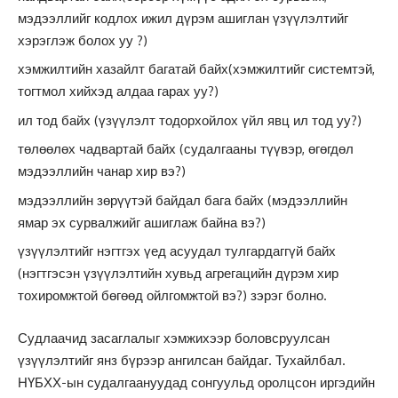
мэдээллийг кодлох ижил дүрэм ашиглан үзүүлэлтийг
хэрэглэж болох уу ?)
хэмжилтийн хазайлт багатай байх(хэмжилтийг системтэй,
тогтмол хийхэд алдаа гарах уу?)
ил тод байх (үзүүлэлт тодорхойлох үйл явц ил тод уу?)
төлөөлөх чадвартай байх (судалгааны түүвэр, өгөгдөл
мэдээллийн чанар хир вэ?)
мэдээллийн зөрүүтэй байдал бага байх (мэдээллийн
ямар эх сурвалжийг ашиглаж байна вэ?)
үзүүлэлтийг нэгтгэх үед асуудал тулгардаггүй байх
(нэгтгэсэн үзүүлэлтийн хувьд агрегацийн дүрэм хир
тохиромжтой бөгөөд ойлгомжтой вэ?) зэрэг болно.
Судлаачид засаглалыг хэмжихээр боловсруулсан
үзүүлэлтийг янз бүрээр ангилсан байдаг. Тухайлбал.
НҮБХХ-ын судалгаануудад сонгуульд оролцсон иргэдийн