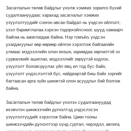
Засаглалын төлөв байдлыг үнэлж хэмжих зорилго бүхий
судалгаануудаас харахад засаглалыг хэмжих
үзүүлэлтүүдийг сонгон авсан байдал нь үндсэн ойлголт,
үзэл баримтлалаа хэрхэн тодорхойлсноос шууд хамаарч
байгаа нь ажиглагдаж байна. Нэр томъёо, үндсэн
ухагдахууныг өөр өөрөөр ойлгон хэрэглэж байгаагийн
улмаас мэдээллийн олон янзын, заримдаа зөрчилтэй эх
сурвалжийг ашиглах, мэдээллийг зөрүүтэй кодлох,
үзүүлэлт боловсруулах үйл явц ил тод бус байх,
үзүүлэлт үндэслэлтэй бус, найдвартай биш байх зэргийг
багтаасан арга зүйн шинжтэй олон асуудлыг бий болгож
байна.
Засаглалын төлөв байдлыг үнэлэх судалгаануудад
ихэвчлэн шинжээчийн дүгнэлтэд үндэслэсэн
үзүүлэлтүүдийг хэрэглэж байна. Цөөн тооны
шинжээчдийн дүгнэлтээр хүнд суртал, чирэгдэл, авлига,