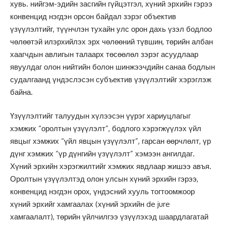
хувь. нийгэм-эдийн засгийн гүйцэтгэл, хүний эрхийн гэрээ
конвенцид нэгдэн орсон байдал зэрэг объектив
үзүүлэлтийг, түүнчлэн тухайн улс орон дахь үзэл бодлоо
чөлөөтэй илэрхийлэх эрх чөлөөний түвшин, төрийн албан
хаагчдын авлигын талаарх төсөөлөл зэрэг асуудлаар
явуулдаг олон нийтийн болон шинжээчдийн санаа бодлын
судалгаанд үндэслэсэн субъектив үзүүлэлтийг хэрэглэж
байна.
Үзүүлэлтийг талуудын хүлээсэн үүрэг хариуцлагыг
хэмжих “оролтын үзүүлэлт”, бодлого хэрэгжүүлэх үйл
явцыг хэмжих “үйл явцын үзүүлэлт”, гарсан өөрчлөлт, үр
дүнг хэмжих “үр дүнгийн үзүүлэлт” хэмээн ангилдаг.
Хүний эрхийн хэрэгжилтийг хэмжих явдлаар жишээ авъя.
Оролтын үзүүлэлтэд олон улсын хүний эрхийн гэрээ,
конвенцид нэгдэн орох, үндэсний хууль тогтоомжоор
хүний эрхийг хамгаалах (хүний эрхийн de jure
хамгаалалт), төрийн үйлчилгээ үзүүлэхэд шаардлагатай