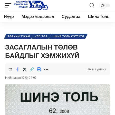
Нүүр
Мэдээ мэдээлэл
Судалгаа
Шинэ Толь
Academy.edu.mn
>
Нийтлэл
>
Улс төр
>
Төрийн тухай
>
ЗАСАГЛАЛЫН ТӨЛӨВ БАЙДЛЫГ ХЭМЖИХҮЙ
ТӨРИЙН ТУХАЙ
УЛС ТӨР
ШИНЭ ТОЛЬ СЭТГҮҮЛ
ЗАСАГЛАЛЫН ТӨЛӨВ
БАЙДЛЫГ ХЭМЖИХҮЙ
26 min унших
Нийтэлсэн 2020-04-07