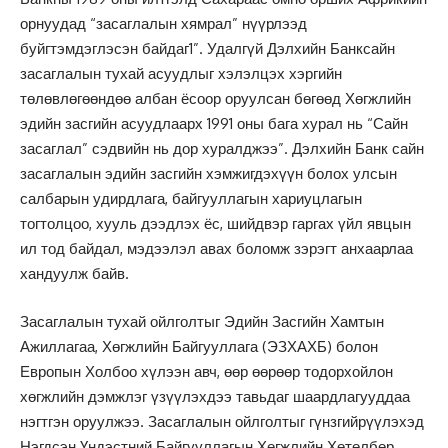
орнуудад “засаглалын хямрал” нүүрлээд
буйгтэмдэглэсэн байдаг1”. Удалгүй Дэлхийн Банксайн
засаглалын тухай асуудлыг хэлэлцэх хэргийн
төлөвлөгөөндөө албан ёсоор оруулсан бөгөөд Хөгжлийн
эдийн засгийн асуудлаарх 1991 оны бага хурал нь “Сайн
засаглал” сэдвийн нь дор хуралджээ”. Дэлхийн Банк сайн
засаглалын эдийн засгийн хэмжигдэхүүн болох улсын
салбарын удирдлага, байгууллагын хариуцлагын
тогтолцоо, хууль дээдлэх ёс, шийдвэр гаргах үйл явцын
ил тод байдал, мэдээлэл авах боломж зэрэгт анхаарлаа
хандуулж байв.
Засаглалын тухай ойлголтыг Эдийн Засгийн Хамтын
Ажиллагаа, Хөгжлийн Байгууллага (ЭЗХАХБ) болон
Европын Холбоо хүлээн авч, өөр өөрөөр тодорхойлон
хөгжлийн дэмжлэг үзүүлэхдээ тавьдаг шаардлагууддаа
нэгтгэн оруулжээ. Засаглалын ойлголтыг гүнзгийрүүлэхэд
Нэгдсэн Үндэстний Байгууллагын Хөгжлийн Хөтөлбөр