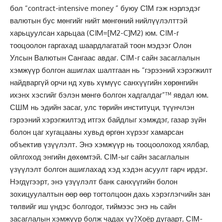
бол “contract-intensive money ” буюу С1М гэж нэрлэдэг
валютын бус мөнгийг нийт мөнгөний нийлүүлэлттэй
харьцуулсан харьцаа (СIM=[M2-C]M2) юм. СIМ-г
тооцоолон гаргахад шаардлагатай тоон мэдээг Олон
Улсын Валютын Сангаас авдаг. СIМ-г сайн засаглалын
хэмжүүр болгон ашиглах шалтгаан нь “гэрээний хэрэгжилт
найдваргүй орчи нд хувь хүмүүс санхүүгийн хөрөнгийн
ихэнх хэсгийг бэлэн мөнгө болгон хадгалдаг”™ явдал юм.
СШМ нь эдийн засаг, улс төрийн институци, түүнчлэн
гэрээний хэрэгжилтэд итгэх байдлыг хэмждэг, газар зүйн
болон цаг хугацааны хувьд өргөн хүрээг хамарсан
объектив үзүүлэлт. Энэ хэмжүүр нь тооцоолоход хялбар,
ойлгоход энгийн дөхөмтэй. СIМ-ыг сайн засаглалын
үзүүлэлт болгон ашиглахад хэд хэдэн асуулт гарч ирдэг.
Нэгдүгээрт, энэ үзүүлэлт банк санхүүгийн болон
зохицуулалтын өөр өөр тогтолцоон дахь хэрэглэгчийн зан
төлвийг иш үндэс болгодог, тиймээс энэ нь сайн
засаглалын хэмжүүр болж чадах уу?Хоёр дугаарт, СIМ-