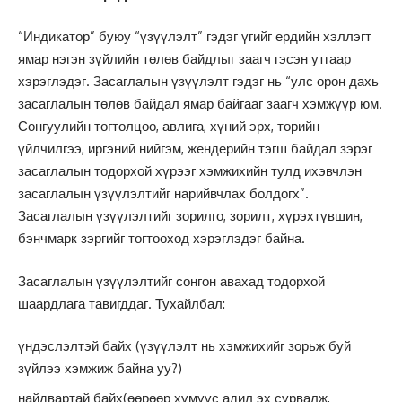
“Индикатор” буюу “үзүүлэлт” гэдэг үгийг ердийн хэллэгт
ямар нэгэн зүйлийн төлөв байдлыг заагч гэсэн утгаар
хэрэглэдэг. Засаглалын үзүүлэлт гэдэг нь “улс орон дахь
засаглалын төлөв байдал ямар байгааг заагч хэмжүүр юм.
Сонгуулийн тогтолцоо, авлига, хүний эрх, төрийн
үйлчилгээ, иргэний нийгэм, жендерийн тэгш байдал зэрэг
засаглалын тодорхой хүрээг хэмжихийн тулд ихэвчлэн
засаглалын үзүүлэлтийг нарийвчлах болдогх”.
Засаглалын үзүүлэлтийг зорилго, зорилт, хүрэхтүвшин,
бэнчмарк зэргийг тогтооход хэрэглэдэг байна.
Засаглалын үзүүлэлтийг сонгон авахад тодорхой
шаардлага тавигддаг. Тухайлбал:
үндэслэлтэй байх (үзүүлэлт нь хэмжихийг зорьж буй
зүйлээ хэмжиж байна уу?)
найдвартай байх(өөрөөр хүмүүс адил эх сурвалж,