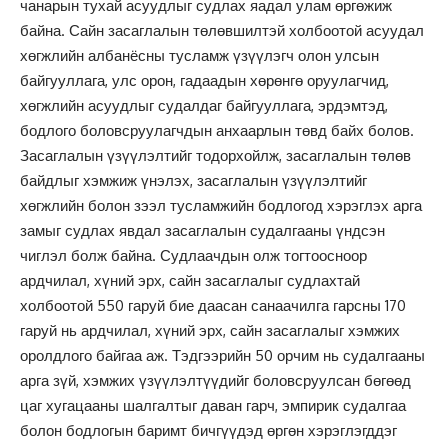
чанарын тухай асуудлыг судлах яадал улам өргөжиж
байна. Сайн засаглалын төлөвшилтэй холбоотой асуудал
хөгжлийн албанёсны тусламж үзүүлэгч олон улсын
байгууллага, улс орон, гадаадын хөрөнгө оруулагчид,
хөгжлийн асуудлыг судалдаг байгууллага, эрдэмтэд,
бодлого боловсруулагчдын анхаарлын төвд байх болов.
Засаглалын үзүүлэлтийг тодорхойлж, засаглалын төлөв
байдлыг хэмжиж үнэлэх, засаглалын үзүүлэлтийг
хөгжлийн болон зээл тусламжийн бодлогод хэрэглэх арга
замыг судлах явдал засаглалын судалгааны үндсэн
чиглэл болж байна. Судлаачдын олж тогтоосноор
ардчилал, хүний эрх, сайн засаглалыг судлахтай
холбоотой 550 гаруй бие даасан санаачилга гарсны 170
гаруй нь ардчилал, хүний эрх, сайн засаглалыг хэмжих
оролдлого байгаа аж. Тэдгээрийн 50 орчим нь судалгааны
арга зүй, хэмжих үзүүлэлтүүдийг боловсруулсан бөгөөд
цаг хугацааны шалгалтыг даван гарч, эмпирик судалгаа
болон бодлогын баримт бичгүүдэд өргөн хэрэглэгддэг