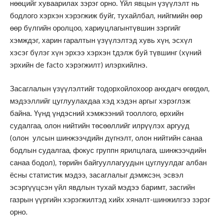
нөөцийг хуваарилах зэрэг орно. Үйл явцын үзүүлэлт нь
бодлого хэрхэн хэрэгжиж буйг, тухайлбал, нийгмийн өөр
өөр бүлгийн оролцоо, хариуцлагынтүвшин зэргийг
хэмждэг, харин гаралтын үзүүлэлтэд хувь хүн, эсхүл
хэсэг бүлэг хүн эрхээ хэрхэн tдэлж буй түвшинг (хүний
эрхийн de facto хэрэгжилт) илэрхийлнэ.
Засаглалын үзүүлэлтийг тодорхойлохоор анхдагч өгөгдөл,
мэдээллийг цуглуулахдаа хэд хэдэн аргыг хэрэглэж
байна. Үүнд үндэсний хэмжээний тооллого, өрхийн
судалгаа, олон нийтийн төсөөллийг илрүүлэх аргууд
(олон улсын шинжээчдийн дүгнэлт, олон нийтийн санаа
бодлын судалгаа, фокус группн ярилцлага, шинжээчдийн
санаа бодол), төрийн байгууллагуудын цуглуулдаг албан
ёсны статистик мэдээ, засаглалыг дэмжсэн, эсвэл
эсэргүүцсэн үйл явдлын тухай мэдээ баримт, засгийн
газрын үүргийн хэрэгжилтэд хийх хяналт-шинжилгээ зэрэг
орно.