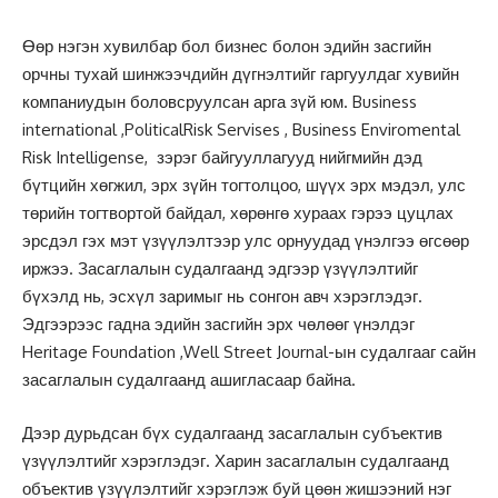
Өөр нэгэн хувилбар бол бизнес болон эдийн засгийн
орчны тухай шинжээчдийн дүгнэлтийг гаргуулдаг хувийн
компаниудын боловсруулсан арга зүй юм. Business
international ,PoliticalRisk Servises , Business Enviromental
Risk Intelligense, зэрэг байгууллагууд нийгмийн дэд
бүтцийн хөгжил, эрх зүйн тогтолцоо, шүүх эрх мэдэл, улс
төрийн тогтвортой байдал, хөрөнгө хураах гэрээ цуцлах
эрсдэл гэх мэт үзүүлэлтээр улс орнуудад үнэлгээ өгсөөр
иржээ. Засаглалын судалгаанд эдгээр үзүүлэлтийг
бүхэлд нь, эсхүл заримыг нь сонгон авч хэрэглэдэг.
Эдгээрээс гадна эдийн засгийн эрх чөлөөг үнэлдэг
Heritage Foundation ,Well Street Journal-ын судалгааг сайн
засаглалын судалгаанд ашигласаар байна.
Дээр дурьдсан бүх судалгаанд засаглалын субъектив
үзүүлэлтийг хэрэглэдэг. Харин засаглалын судалгаанд
объектив үзүүлэлтийг хэрэглэж буй цөөн жишээний нэг