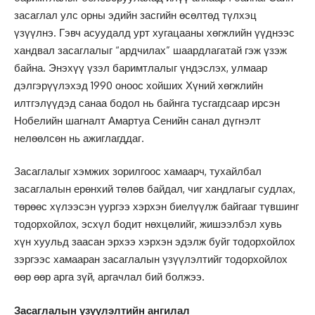
засаглал улс орны эдийн засгийн өсөлтөд түлхэц
үзүүлнэ. Гэвч асуудалд урт хугацааны хөгжлийн үүднээс
хандвал засаглалыг “ардчилах” шаардлагатай гэж үзэж
байна. Энэхүү үзэл баримтлалыг үндэслэх, улмаар
дэлгэрүүлэхэд 1990 оноос хойших Хүний хөгжлийн
илтгэлүүдэд санаа бодол нь байнга тусгагдсаар ирсэн
Нобелийн шагналт Амартуа Сенийн санал дүгнэлт
нелөөлсөн нь ажиглагддаг.
Засаглалыг хэмжих зорилгоос хамаарч, тухайлбал
засаглалын ерөнхий төлөв байдал, чиг хандлагыг судлах,
төрөөс хүлээсэн үургээ хэрхэн биелүүлж байгааг түвшинг
тодорхойлох, эсхүл бодит нөхцөлийг, жишээлбэл хувь
хүн хуульд заасан эрхээ хэрхэн эдэлж буйг тодорхойлох
зэргээс хамааран засаглалын үзүүлэлтийг тодорхойлох
өөр өөр арга зүй, аргачлал бий болжээ.
Засаглалын
ү
зүүлэлтийн ангилал