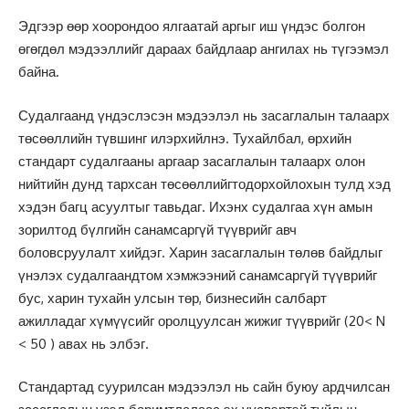
Эдгээр өөр хоорондоо ялгаатай аргыг иш үндэс болгон
өгөгдөл мэдээллийг дараах байдлаар ангилах нь түгээмэл
байна.
Судалгаанд үндэслэсэн мэдээлэл нь засаглалын талаарх
төсөөллийн түвшинг илэрхийлнэ. Тухайлбал, өрхийн
стандарт судалгааны аргаар засаглалын талаарх олон
нийтийн дунд тархсан төсөөллийгтодорхойлохын тулд хэд
хэдэн багц асуултыг тавьдаг. Ихэнх судалгаа хүн амын
зорилтод бүлгийн санамсаргүй түүврийг авч
боловсруулалт хийдэг. Харин засаглалын төлөв байдлыг
үнэлэх судалгаандтом хэмжээний санамсаргүй түүврийг
бус, харин тухайн улсын төр, бизнесийн салбарт
ажилладаг хүмүүсийг оролцуулсан жижиг түүврийг (20< N
< 50 ) авах нь элбэг.
Стандартад суурилсан мэдээлэл нь сайн буюу ардчилсан