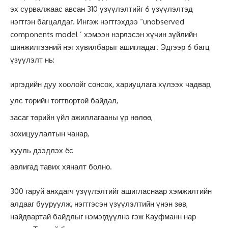
эх сурвалжаас авсан 310 үзүүлэлтийг 6 үзүүлэлтэд
нэгтгэн багцалдаг. Ингэж нэгтгэхдээ “unobserved
components model ’ хэмээн нэрлэсэн хүчин зүйлийн
шинжилгээний нэг хувилбарыг ашигладаг. Эдгээр 6 багц
үзүүлэлт нь:
иргэдийн дуу хоолойг сонсох, хариуцлага хүлээх чадвар,
улс төрийн тогтвортой байдал,
засаг төрийн үйл ажиллагааны үр нөлөө,
зохицуулалтын чанар,
хууль дээдлэх ёс
авлигад тавих хяналт болно.
300 гаруй анхдагч үзүүлэлтийг ашигласнаар хэмжилтийн
алдааг бууруулж, нэгтгэсэн үзүүлэлтийн үнэн зөв,
найдвартай байдлыг нэмэгдүүлнэ гэж Кауфманн нар