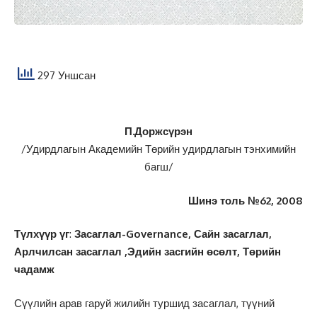
297 Уншсан
П.Доржсүрэн
/Удирдлагын Академийн Төрийн удирдлагын тэнхимийн
багш/
Шинэ толь №62, 2008
Түлхүүр үг
:
Засаглал-Governance, Сайн засаглал,
Арлчилсан засаглал ,Эдийн засгийн өсөлт, Төрийн
чадамж
Сүүлийн арав гаруй жилийн туршид засаглал, түүний