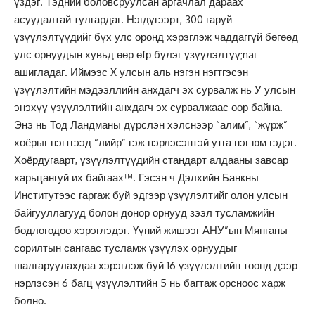
үздэг. Тэдний боловсруулсан аргачлал дараах
асуудалтай тулгардаг. Нэгдүгээрт, 300 гаруй
үзүүлэлтүүдийг бүх улс оронд хэрэглэж чаддаггүй бөгөөд
улс орнуудын хувьд өөр өfр бүлэг үзүүлэлтүү;naг
ашигладаг. Иймээс X улсын аль нэгэн нэгтгэсэн
үзүүлэлтийн мэдээллийн анхдагч эх сурвалж нь У улсын
энэхүү үзүүлэлтийн анхдагч эх сурвалжаас өөр байна.
Энэ нь Тод Ландманы дүрслэн хэлснээр “алим”, “жүрж”
хоёрыг нэгтгээд “лийр” гэж нэрлэсэнтэй утга нэг юм гэдэг.
Хоёрдугаарт, үзүүлэлтүүдийн стандарт алдааны завсар
харьцангуй их байгаах™. Гэсэн ч Дэлхийн Банкны
Институтээс гаргаж буй эдгээр үзүүлэлтийг олон улсын
байгууллагууд болон донор орнууд зээл тусламжийн
бодлогодоо хэрэглэдэг. Үүний жишээг АНУ”ын Мянганы
сорилтын сангаас тусламж үзүүлэх орнуудыг
шалгаруулахдаа хэрэглэж буй 16 үзүүлэлтийн тоонд дээр
нэрлэсэн 6 багц үзүүлэлтийн 5 нь багтаж орсноос харж
болно.