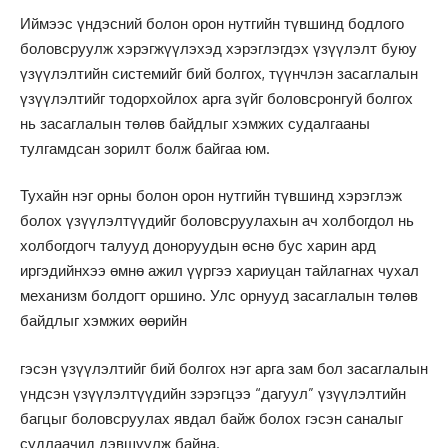
Иймээс үндэсний болон орон нутгийн түвшинд бодлого
боловсруулж хэрэгжүүлэхэд хэрэглэгдэх үзүүлэлт буюу
үзүүлэлтийн системийг бий болгох, түүнчлэн засаглалын
үзүүлэлтийг тодорхойлох арга зүйг боловсронгуй болгох
нь засаглалын төлөв байдлыг хэмжих судалгааны
тулгамдсан зорилт болж байгаа юм.
Тухайн нэг орны болон орон нутгийн түвшинд хэрэглэж
болох үзүүлэлтүүдийг боловсруулахын ач холбогдол нь
холбогдогч талууд доноруудын өснө бус харин ард
иргэдийнхээ өмнө ажил үүргээ хариуцан тайлагнах чухал
механизм болдогт оршино. Улс орнууд засаглалын төлөв
байдлыг хэмжих өөрийн
гэсэн үзүүлэлтийг бий болгох нэг арга зам бол засаглалын
үндсэн үзүүлэлтүүдийн зэрэгцээ “дагуул” үзүүлэлтийн
багцыг боловсруулах явдал байж болох гэсэн саналыг
судлаачид дэвшүүлж байна.