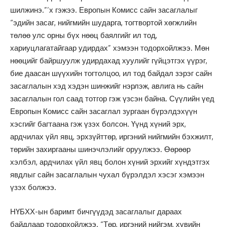
шилжинэ.”’х гэжээ. Европын Комисс сайн засаглалыг
“эдийн засаг, нийгмийн шударга, тогтвортой хөгжлийн
төлөө улс орны бүх нөөц баялгийг ил тод,
хариуцлагатайгаар удирдах” хэмээн тодорхойлжээ. Мөн
нөөцийг байршуулж удирдахад хуулийг гүйцэтгэх үүрэг,
бие даасан шүүхийн тогтолцоо, ил тод байдал зэрэг сайн
засаглалын хэд хэдэн шинжийг нэрлэж, авлига нь сайн
засаглалын гол саад тотгор гэж үзсэн байна. Сүүлийн үед
Европын Комисс сайн засаглал зургаан бүрэлдэхүүн
хэсгийг багтаана гэж үзэх болсон. Үүнд хүний эрх,
ардчилах үйл явц, эрхзүйттөр, иргэний нийгмийн бэхжилт,
төрийн захиргааны шинэчлэлийг оруулжээ. Өөрөөр
хэлбэл, ардчилах үйл явц болон хүний эрхийг хүндэтгэх
явдлыг сайн засаглалын чухал бүрэлдэл хэсэг хэмээн
үзэх болжээ.
НҮБХХ-ын баримт бичгүүдэд засаглалыг дараах
байдлаар тодорхойлжээ. “Төр, иргэний нийгэм, хувийн