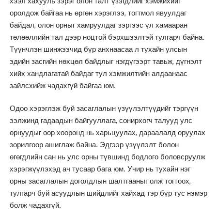
хээл хахууль зэрэг олон талт үзэгдлийг хэмжихийг
оролдож байгаа нь өргөн хэрэглээ, тогтмол явуулдаг
байдал, олон орныг хамруулдаг зэргээс үл хамааран
төлөөллийн тал дээр ноцтой бэрхшээлтэй тулгарч байна.
Түүнчлэн шинжээчид бүр анхнаасаа л тухайн улсын
эдийн засгийн нөхцөл байдлыг нэгдүгээрт тавьж, дүгнэлт
хийх хандлагатай байдаг тул хэмжилтийн алдаанаас
зайлсхийж чадахгүй байгаа юм.
Одоо хэрэглэж буй засаглалын үзүүлэлтүүдийг тэргүүн
ээлжинд гадаадын байгууллага, сонирхогч талууд улс
орнуудыг өөр хооронд нь харьцуулах, дараалалд оруулах
зорилгоор ашиглаж байна. Эдгээр үзүүлэлт болон
өгөгдлийн сан нь улс орны түвшинд бодлого боловсруулж
хэрэгжүүлэхэд ач тусаар бага юм. Учир нь тухайн нэг
орны засаглалын доголдлын шалтгааныг олж тогтоох,
тулгарч буй асуудлын шийдлийг хайхад тэр бүр тус нэмэр
болж чадахгүй.