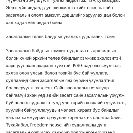
түүнчлэн эрүү шүүлт тулгах явдал г.м.) гэж хуваагддаг.
Эерэг үйл явдалд дүн шинжилгээ хийх нэгж нь сайн
засаглалын ололт амжилт, дэвшлийг харуулах дан болон
хэд хэдэн үйл явдал байна.
Засаглалын төлөв байдлыг үнэлэх судалгааны тойм
Засаглалын байдлыг хэмжих судалгаа нь ардчиллын
болон хүний эрхийн төлөв байдлыг хэмжиж эхэлсэнтэй
харьцуулахад ахархан түүхтэй. 1980-аад оны сүүлчээс
эхлэн олон улсын болон төрийн бус байгууллага,
судлаачид сайн засаглалын янз бүрийн үзүүлэлтийг
боловсруулж эхэлсэн. Сайн засаглалын хэмжүүр
байгаагүй эхэн үед эдийн засагт сайн засаглалын үзүүлж
буй нөлөөг судлахын тулд улс төрийн хөгжлийн үзүүлэлт,
хуулийн байгууллагуудын чөлөөт, хараат бус байдлыг
үнэлэх хэмжүүрийг орлуулан хэрэглэх нь олонтаа байв.
Тухайлбал, Freedom house-ийн судалгааны дүнг
засаглалын орлуулах хэмжүүр болгон өргөн хүрээнд