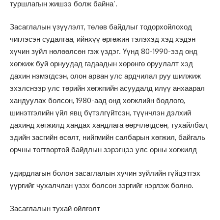
туршлагын жишээ болж байна’.
Засаглалын үзүүлэлт, төлөв байдлыг тодорхойлоход
чиглэсэн судалгаа, ийнхүү өргөжин тэлэхэд хэд хэдэн
хүчин зүйл нөлөөлсөн гэж үздэг. Үүнд 80-1990-ээд онд
хөгжиж буй орнуудад гадаадын хөрөнгө оруулалт хэд
дахин нэмэгдсэн, олон арван улс ардчилал руу шилжиж
эхэлснээр улс төрийн хөгжпийн асуудалд илүү анхаарал
хандуулах болсон, 1980-аад онд хөгжлийн бодлого,
шинэтгэлийн үйл явц бүтэлгүйтсэн, түүнчлэн дэлхий
дахинд хөгжилд хандах хандлага өөрчлөгдсөн, тухайлбал,
эдийн засгийн өсөлт, нийгмийн салбарын хөгжил, байгаль
орчны тогтвортой байдлын зэрэгцээ улс орны хөгжилд
удирдлагын болон засаглалын хучин зүйлийн гүйцэтгэх
үүргийг чухалчлан үзэх болсон зэргийг нэрлэж болно.
Засаглалын тухай ойлголт