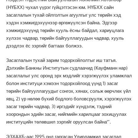
(НҮБХХ) чухал үүрэг гүйцэтгэсэн юм. НҮБХХ сайн
засаглалын тухай ойлголтын агуулгыг улс төрийн хэд
хэдэн хэмжигдэхүүнээр өргөжүүлсэн байна. Эдгээр
хэмжигдэхүүнд төрийн хууль ёсны байдал, хариуцлага
хүлээх чадвар, төрийн байгууллагуудын чадвар, хууль
дээдлэх ёс зэргийг багтаах болжээ.
Засаглалын тухай зарим тодорхойлолтыг иш татъя.
Дэлхийн Банкны Институтын судлаачид (Кауфманн нар)
засаглалыг улс оронд эрх мэдлийг хэрэгжүүлэх уламжлал
болон институци хэмээн тодорхойлоод үүнд 1) засаг
төрийн байгууллагуудыг сонгох, хянах, сольж өөрчлөх үйл
явц, 2) үр нөлөө бүхий бодлого боловсруулж, хэрэгжүүлэх
засаг төрийн чадвар, 3) иргэдийг хүндэлж, тэдний
хоорондын эдийн засаг, нийгмийн харилцааг зохицуулах
институцийн төлөвшил зэргийг оруулсан байна'”.
ЭЗХАХБ-аас 1995 онд гаргасан Удирдамжид засаглал