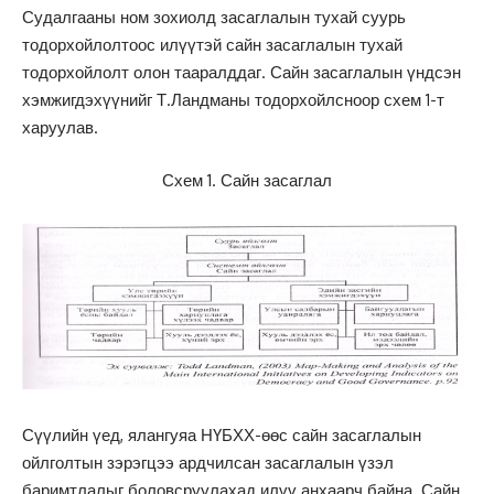
Судалгааны ном зохиолд засаглалын тухай суурь
тодорхойлолтоос илүүтэй сайн засаглалын тухай
тодорхойлолт олон тааралддаг. Сайн засаглалын үндсэн
хэмжигдэхүүнийг Т.Ландманы тодорхойлсноор схем 1-т
харуулав.
Схем 1. Сайн засаглал
Сүүлийн үед, ялангуяа НҮБХХ-өөс сайн засаглалын
ойлголтын зэрэгцээ ардчилсан засаглалын үзэл
баримтлалыг боловсруулахад илүү анхаарч байна. Сайн