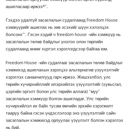
ашигласаар иржээ*”.
Гэхдээ удалгүй засаглалын судалгаанд Freedom House
хэмжүүрийг ашиглах нь зөв эсэхийг шүүн хэлэлцэх
болсонх”‘. Гэсэн хэдий ч freedom house -ийн хэмжүүр нь
засаглалын төлөв байдлыг үнэлэх олон төрлийн
судалгаанд өнөөг хүртэл хэрэглэгдсээр байгаа юм.
Freedom House -ийн судалгааг засаглалын төлөв байдлыг
хэмжихэд ашиглахын зэрэгцээ альтернатив үзүүлэлтийг
хэрэглэх санаачилгууд гарч иржээ. Жишээлбэл, улс
төрийн хүчирхийллийг илэрхийлэх үзүүлэлтийг (хувьсгал,
цэргийн эргэлт болон улс төрийн аллага) “муу”
засаглалын хэмжүүр болгон ашигладаг. Улс төрийн
хүчирхийлэл их байх тусам өмчийн эрхийн хэрэгжилт
тааруу байна гэсэн үндэслэлээр энэ үзүүлэлтийг сайн
засаглалын хэмжихэд орлуулах үзүүлэлт болгон хэрэглэх
нь бий.