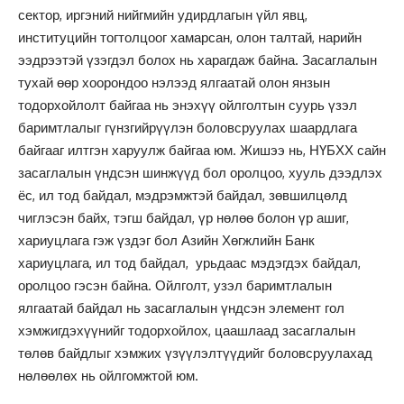
сектор, иргэний нийгмийн удирдлагын үйл явц,
институцийн тогтолцоог хамарсан, олон талтай, нарийн
ээдрээтэй үзэгдэл болох нь харагдаж байна. Засаглалын
тухай өөр хоорондоо нэлээд ялгаатай олон янзын
тодорхойлолт байгаа нь энэхүү ойлголтын суурь үзэл
баримтлалыг гүнзгийрүүлэн боловсруулах шаардлага
байгааг илтгэн харуулж байгаа юм. Жишээ нь, НҮБХХ сайн
засаглалын үндсэн шинжүүд бол оролцоо, хууль дээдлэх
ёс, ил тод байдал, мэдрэмжтэй байдал, зөвшилцөлд
чиглэсэн байх, тэгш байдал, үр нөлөө болон үр ашиг,
хариуцлага гэж үздэг бол Азийн Хөгжлийн Банк
хариуцлага, ил тод байдал, урьдаас мэдэгдэх байдал,
оролцоо гэсэн байна. Ойлголт, узэл баримтлалын
ялгаатай байдал нь засаглалын үндсэн элемент гол
хэмжигдэхүүнийг тодорхойлох, цаашлаад засаглалын
төлөв байдлыг хэмжих үзүүлэлтүүдийг боловсруулахад
нөлөөлөх нь ойлгомжтой юм.