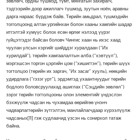
зөвлөгч, ордны түшмэд, түмт, мянгатын захирагч,
тэдгээрийн доор ажиллагч түшмэд, зуутын ноён, аравны
дарга нараас бүрдэж байв. Төрийн амьдрал, түшмэдийн
тогголцоонд алтан ургийнхан болон хааны хамгийн шадар
итгэлтэй хүмүүс болох есөн өрлөг нэлээд үүрэг
гүйцэтгэдэг байсан боловч Чингис хаан нь ихэс хаад
чуулан улсын хэргийг шийддэг хуралдаан (“Их
хурилдай”), төрийн хамгаалалтын алба (“хэвтүүл”),
мэргэшсэн торгон цэргийн цом (“хишигтэн”), төрийн шүүх
тогтолцоо (төрийн их заргач, “Их засаг” хууль), нөөцийн
удирдпага (“гэзэг урт”), эрдэмтэд ухаантнуудыг төрийн
бодлого боловсруулахад ашиглах (“Сэцдийн зөвлөл”)
зэрэг төрийн тогтолцооны олон элементийг үндэслэн
бэхжүүлж чадсан нь чухамдаа өөрийгөө үнэнч
чадварлагтөрийн зүтгэлтэн, манлайлагчдаар хүрээлүүлж
чадсаных
[11]
гэж судлаачид үзсэн нь сонирхол татаж
байна.