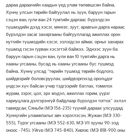
дараа дараачийн хаадын үед улам төлөвшсөн байна.
Хүннү улсын төрийн байгуулал нь зүүн, баруун гарын
сэцэн ван, гули ван 24 түмтийн даргаас бүрэлдсэн
түшмэдийн дээд хэсэг, мянгат, зуут, аравгын дарга нараас
бүрэлдэн засаг захиргааны байгууллагад ажиллах орон
нутгийн түшмэдийн хэсэг, эзлэгдсэн аймаг, орныг захирах
түшмэд гэсэн гурван хэсэгтэй байжээ. Эднээс зүүн ба
баруун гарын сэцэн ван, гули ван 10 түмтийн дарга нь
хааны угсааны, бусад нь хааны угсааны бус түшмэд
байна. Хүннү улсад “төрийн түшмэд төрийн бодлого,
шийдвэрийг боловсруулах, шийдвэрлэхэд оролцдог
үндсэн хүч байсан учир тэдгээрийг батлах, томилох
журам, зэрэг, цол, эрх мэдэл, ажиллах горим, үүрэг
хариуцлага дэлгэрэнгүй байдлаар бүрэлдэн тогтох” эхлэл
тавигдсан; Сяньби (МЭ 156-235) түүний дараах улсуудад
Хүннүгийн уламжпалыг авч хэрэглэсэн, Жужан (МЭ 330-
555), Түрэг угсааны (МЭ 552-630, МЭ VII зууны 90-ээд
оноос -745), Уйгур (МЭ 745-840), Хиргис (МЭ 818-900 оны