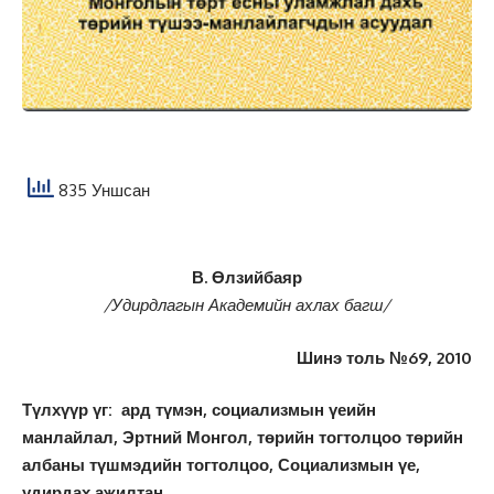
835 Уншсан
В. Өлзийбаяр
/Удирдлагын Академийн ахлах багш/
Шинэ толь №69, 2010
Түлхүүр үг: ард түмэн, социализмын үеийн
манлайлал, Эртний Монгол, төрийн тогтолцоо төрийн
албаны түшмэдийн тогтолцоо, Социализмын үе,
удирдах ажилтан