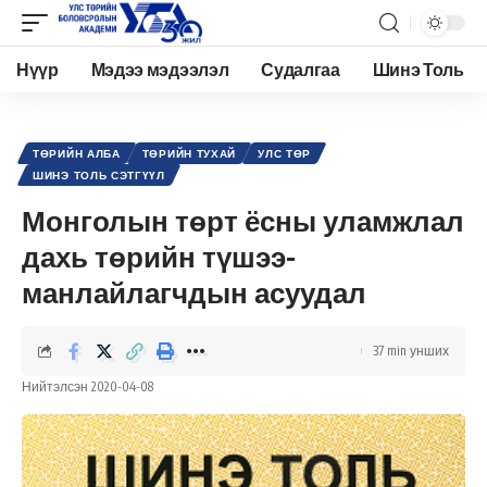
Нүүр
Мэдээ мэдээлэл
Судалгаа
Шинэ Толь
Academy.edu.mn
>
Нийтлэл
>
Улс төр
>
Төрийн алба
>
Монголын төрт ёсны уламжлал дахь төрийн түшээ-манлайлагчдын асуудал
ТӨРИЙН АЛБА
ТӨРИЙН ТУХАЙ
УЛС ТӨР
ШИНЭ ТОЛЬ СЭТГҮҮЛ
Монголын төрт ёсны уламжлал
дахь төрийн түшээ-
манлайлагчдын асуудал
37 min унших
Нийтэлсэн 2020-04-08