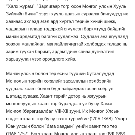
“Халх журам”, “Зарлигаар тогр юсон Монгол улсын Хууль
Зүйлийн бичиг” зэрэг хууль цаазын сурвалж бичгүүдэд их
хаанаас эхлээд эгэл ард хүртэл төрийн хүний шинж,
чадварын талаар тодорхой өгүүлсэн баркмтууд байдгийг
манай эрдэмтэд багагүй судалжээ. Судлаач энэ өгүүлэлд
зөвхөн манлайлал, манлайлагчидтай холбогдох талаас нь
зарим түүхэн баримт, эрдэмтдийн санаа дүгнэлтийг
харьцуулан үзэх оролдлого хийв.
Манай улсын болон төр ёсны түүхийн бүтээлүүдэд
Монголын төрийн хөгжлийг засаглалын хэлбэрийн
үүднээс хаант болон бүгд найрамдах гэсэн хоёр үе
шатанд хувааж, Хаант төрийг дотор нь язгуурын
монголчуудын хаант төр бүрэлдсэн үе буюу Хамаг
Монгол (барагцаалбал VIII-XII зуун), Их Монгол Улсын
нэгдсэн хаант төр буюу эзэнт гурний үе (1206-1368), Умарт
Юан улсын болон “бага хаадын” үеийн хаант төр төр
(1368-1757), Богд хаант Монгол улсын хаант төр (1911-1919),