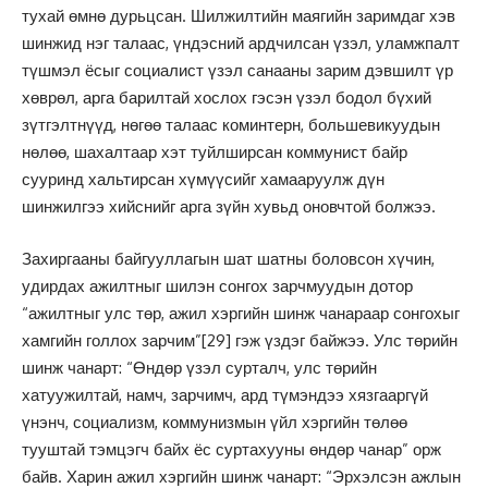
тухай өмнө дурьцсан. Шилжилтийн маягийн заримдаг хэв
шинжид нэг талаас, үндэсний ардчилсан үзэл, уламжпалт
түшмэл ёсыг социалист үзэл санааны зарим дэвшилт үр
хөврөл, арга барилтай хослох гэсэн үзэл бодол бүхий
зүтгэлтнүүд, нөгөө талаас коминтерн, большевикуудын
нөлөө, шахалтаар хэт туйлширсан коммунист байр
сууринд хальтирсан хүмүүсийг хамааруулж дүн
шинжилгээ хийснийг арга зүйн хувьд оновчтой болжээ.
Захиргааны байгууллагын шат шатны боловсон хүчин,
удирдах ажилтныг шилэн сонгох зарчмуудын дотор
“ажилтныг улс төр, ажил хэргийн шинж чанараар сонгохыг
хамгийн голлох зарчим”
[29]
гэж үздэг байжээ. Улс төрийн
шинж чанарт: “Өндөр үзэл сурталч, улс төрийн
хатуужилтай, намч, зарчимч, ард түмэндээ хязгааргүй
үнэнч, социализм, коммунизмын үйл хэргийн төлөө
тууштай тэмцэгч байх ёс суртахууны өндөр чанар” орж
байв. Харин ажил хэргийн шинж чанарт: “Эрхэлсэн ажлын