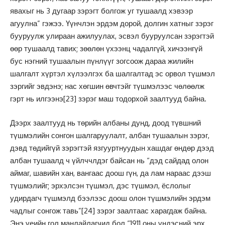
явахыг нь 3 дугаар зэрэгт болгож уг тушаалд хэвээр
агуулна” гэжээ. Үүнчлэн эрдэм дорой, долгин хатныг зэрэг
бууруулж улираан ажилуулах, эсвэл бууруулсан зэрэгтэй
өөр тушаалд тавих; зөөлөн үхээнц чадалгүй, хичээнгүй
бус нэгний тушаалын пүнлүүг зогсоож дараа жилийн
шалгалт хүртэл хүлээлгэх ба шалгалтад эс орвол түшмэл
зэргийг эвдэнэ; нас хөгшин өвчтэйг түшмэлээс чөлөөлж
гэрт нь илгээнэ
[23]
зэрэг маш тодорхой заалтууд байна.
Дээрх заалтууд нь төрийн албаны дунд, доод түвшний
түшмэлийн сонгон шалгаруулалт, албан тушаалын зэрэг,
дэвд төдийгүй зэрэгтэй язгууртнуудын хашдаг өндөр дээд
албан тушаалд ч үйлччлдэг байсан нь “дэд сайдад олон
аймаг, шавийн хан, вангаас доош гүн, да лам нараас дээш
түшмэлийг; эрхэлсэн түшмэл, дэс түшмэл, ёслолыг
удирдагч түшмэлд бээлээс доош олон түшмэлийн эрдэм
чадлыг сонгож тавь”
[24]
зэрэг заалтаас харагдаж байна.
Энэ үеийн гол манлайлагчид бол “1911 оны үндэсний эрх