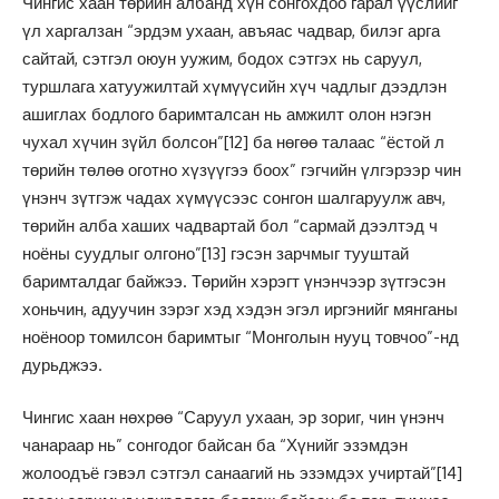
Чингис хаан төрийн албанд хүн сонгохдоо гарал үүслийг
үл харгалзан “эрдэм ухаан, авъяас чадвар, билэг арга
сайтай, сэтгэл оюун уужим, бодох сэтгэх нь саруул,
туршлага хатуужилтай хүмүүсийн хүч чадлыг дээдлэн
ашиглах бодлого баримталсан нь амжилт олон нэгэн
чухал хүчин зүйл болсон”
[12]
ба нөгөө талаас “ёстой л
төрийн төлөө оготно хүзүүгээ боох” гэгчийн үлгэрээр чин
үнэнч зүтгэж чадах хүмүүсээс сонгон шалгаруулж авч,
төрийн алба хаших чадвартай бол “сармай дээлтэд ч
ноёны суудлыг олгоно”
[13]
гэсэн зарчмыг тууштай
баримталдаг байжээ. Төрийн хэрэгт үнэнчээр зүтгэсэн
хоньчин, адуучин зэрэг хэд хэдэн эгэл иргэнийг мянганы
ноёноор томилсон баримтыг “Монголын нууц товчоо”-нд
дурьджээ.
Чингис хаан нөхрөө “Саруул ухаан, эр зориг, чин үнэнч
чанараар нь” сонгодог байсан ба “Хүнийг эзэмдэн
жолоодъё гэвэл сэтгэл санаагий нь эзэмдэх учиртай”
[14]