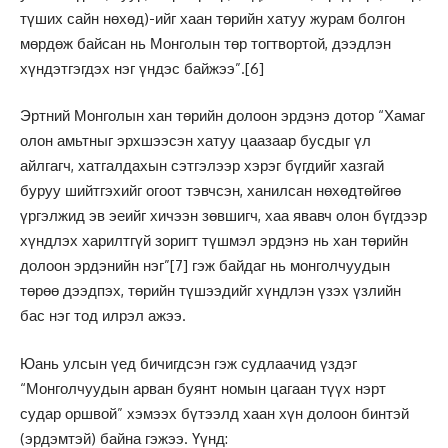
түших сайн нөхөд)-ийг хаан төрийн хатуу журам болгон
мөрдөж байсан нь Монголын төр тогтвортой, дээдлэн
хүндэтгэгдэх нэг үндэс байжээ”.
[6]
Эртний Монголын хан төрийн долоон эрдэнэ дотор “Хамаг
олон амьтныг эрхшээсэн хатуу цаазаар бусдыг үл
айлгагч, хатгалдахын сэтгэлээр хэрэг бүгдийг хазгай
буруу шийтгэхийг огоот тэвчсэн, ханилсан нөхөдтөйгөө
үргэлжид эв эеийг хичээн зөвшигч, хаа явавч олон бүгдээр
хүндлэх харилтгүй зоригт түшмэл эрдэнэ нь хан төрийн
долоон эрдэнийн нэг”
[7]
гэж байдаг нь монголчуудын
төрөө дээдпэх, төрийн түшээдийг хүндлэн үзэх үзлийн
бас нэг тод илрэл ажээ.
Юань улсын үед бичигдсэн гэж судлаачид үздэг
“Монголчуудын арван буянт номын цагаан түүх нэрт
судар оршвой” хэмээх бүтээлд хаан хүн долоон бинтэй
(эрдэмтэй) байна гэжээ. Үүнд: