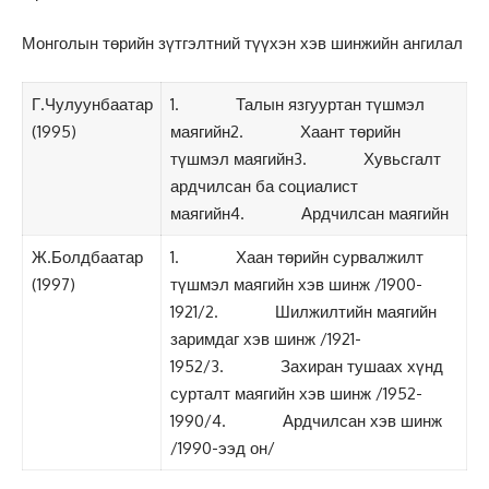
Монголын төрийн зүтгэлтний түүхэн хэв шинжийн ангилал
Г.Чулуунбаатар
1. Талын язгууртан түшмэл
(1995)
маягийн2. Хаант төрийн
түшмэл маягийн3. Хувьсгалт
ардчилсан ба социалист
маягийн4. Ардчилсан маягийн
Ж.Болдбаатар
1. Хаан төрийн сурвалжилт
(1997)
түшмэл маягийн хэв шинж /1900-
1921/2. Шилжилтийн маягийн
заримдаг хэв шинж /1921-
1952/3. Захиран тушаах хүнд
сурталт маягийн хэв шинж /1952-
1990/4. Ардчилсан хэв шинж
/1990-ээд он/