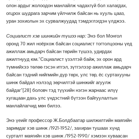
олон ардыг жолоодон манлайлж чадахгүй бол халагдах,
огцрох шудрага зарчим үйлчилж байсан нь хууль цааз,
уран зохиолын эх сурвалжуудад тэмдэглэгдэн үлджээ.
Социалист хэв шинжийн түшээ нар:
Энэ бол Монгол
оронд 70 жил ноёрхож байсан социалист тогтолцооны үед
ажиллаж амьдарч байсан төрийн түшээ, удирдах
ажилтнууд юм.“Социалист үзэлтэй байж, эх орон ард
түмнийхээ төлөө гэсэн итгэл, зүтгэлээр ажиллаж амьдарч
байсан тэдний нийгмийн дүр төрх, улс төр, ёс суртахууны
шинж байдал нэлээд зөрчилтэй шинжийг агуулж
байдаг”
[28]
боловч тэд түүхийн нэгэн жарнаас илүү
хугацаан дахь улс үндэстний бүтээн байгуулалтын
манлайлагчид мөн билээ.
Энэ үеийг профессор Ж.Болдбаатар шилжилтийн маягийн
заримдаг хэв шинж /1921-1952/, захиран тушаах хүнд
сурталт маягийн хэв шинж /1952-1990/ хэмээн хуваасан