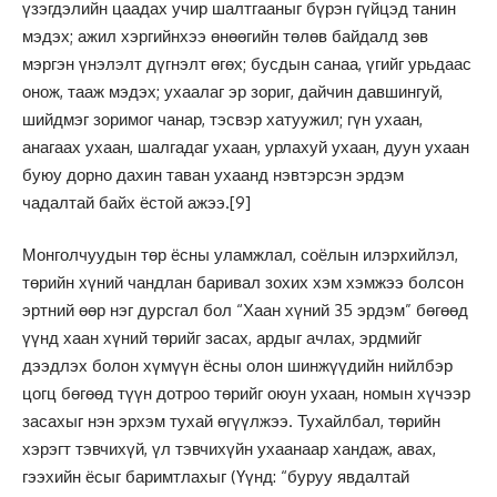
үзэгдэлийн цаадах учир шалтгааныг бүрэн гүйцэд танин
мэдэх; ажил хэргийнхээ өнөөгийн төлөв байдалд зөв
мэргэн үнэлэлт дүгнэлт өгөх; бусдын санаа, үгийг урьдаас
онож, тааж мэдэх; ухаалаг эр зориг, дайчин давшингуй,
шийдмэг зоримог чанар, тэсвэр хатуужил; гүн ухаан,
анагаах ухаан, шалгадаг ухаан, урлахуй ухаан, дуун ухаан
буюу дорно дахин таван ухаанд нэвтэрсэн эрдэм
чадалтай байх ёстой ажээ.
[9]
Монголчуудын төр ёсны уламжлал, соёлын илэрхийлэл,
төрийн хүний чандлан баривал зохих хэм хэмжээ болсон
эртний өөр нэг дурсгал бол “Хаан хүний 35 эрдэм” бөгөөд
үүнд хаан хүний төрийг засах, ардыг ачлах, эрдмийг
дээдлэх болон хүмүүн ёсны олон шинжүүдийн нийлбэр
цогц бөгөөд түүн дотроо төрийг оюун ухаан, номын хүчээр
засахыг нэн эрхэм тухай өгүүлжээ. Тухайлбал, төрийн
хэрэгт тэвчихүй, үл тэвчихүйн ухаанаар хандаж, авах,
гээхийн ёсыг баримтлахыг (Үүнд: “буруу явдалтай