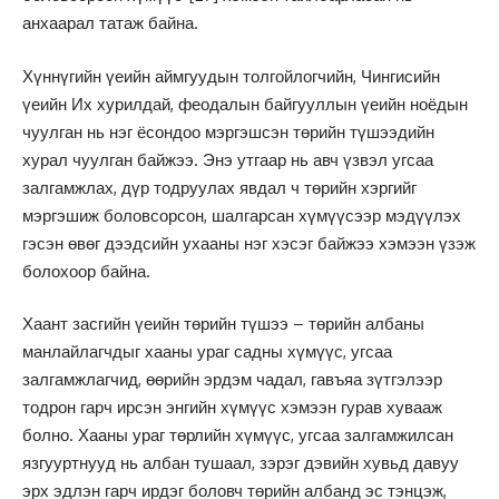
анхаарал татаж байна.
Хүннүгийн үеийн аймгуудын толгойлогчийн, Чингисийн
үеийн Их хурилдай, феодалын байгууллын үеийн ноёдын
чуулган нь нэг ёсондоо мэргэшсэн төрийн түшээдийн
хурал чуулган байжээ. Энэ утгаар нь авч үзвэл угсаа
залгамжлах, дүр тодруулах явдал ч төрийн хэргийг
мэргэшиж боловсорсон, шалгарсан хүмүүсээр мэдүүлэх
гэсэн өвөг дээдсийн ухааны нэг хэсэг байжээ хэмээн үзэж
болохоор байна.
Хаант засгийн үеийн төрийн түшээ – төрийн албаны
манлайлагчдыг хааны ураг садны хүмүүс, угсаа
залгамжлагчид, өөрийн эрдэм чадал, гавъяа зүтгэлээр
тодрон гарч ирсэн энгийн хүмүүс хэмээн гурав хувааж
болно. Хааны ураг төрлийн хүмүүс, угсаа залгамжилсан
язгууртнууд нь албан тушаал, зэрэг дэвийн хувьд давуу
эрх эдлэн гарч ирдэг боловч төрийн албанд эс тэнцэж,