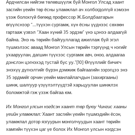
Ардчилсан нийгэм төлөвшүүлж буй Монгол Улсад хаант
засгийн үеийн төр ёсны уламжлал ач холбогдолгүй хэмээн
үзэж болохгүй бөгөөд профессор Ж.Болдбаатарын
өгүүлснээр “…түүхэн сургамж, хүн ёсны үүднээс сөхөөн
гартааж үзвэл “Хаан хүний 35 эрдэм” үнэ цэнээ алдаагүй
байна. Энэ нь төрийн байгууллагад ажиллаж буй эгэл
түшмэлээс аваад Монгол Улсын төрийн тэргүүнд ч нэгийг
ухааруулан, дагшин түүхээс сургамж авч, оноо, алдаагаа
дэнслэн цэгнэхэд тустай бус уу.”
[10]
Өгүүллийг бичигч
энэхүү дүгнэлтийг бүрэн дэмжиж байгаагийн зэрэгцээ энэ
35 эрдмийг орчин үеийн манлайлагчдын (захиргааны)
шинж, шалгуур үзүүлэлтүүдтэй харьцуулан шинжлэх
боломжтой гэж үзэж байгаа юм.
Их Монгол улсын нэгдсэн хаант төр буюу Чингис хааны
үеийн уламжлал:
Хаант засгийн үеийн түшмэдийн ёсон,
уламжпал дотор язгуурын монголчуудын хаант төрийн
хамгийн түүхэн цаг үе болох Их Монгол улсын нэгдсэн