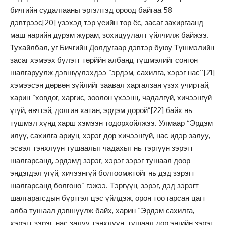
бичгийн судалгааны эргэлтэд ороод байгаа 58
дэвтрээс
[20]
үзэхэд тэр үеийн төр ёс, засаг захиргаанд
маш нарийн дүрэм журам, зохицуулалт үйлчилж байжээ.
Тухайлбал, уг Бичгийн Долдугаар дэвтэр буюу Түшмэлийн
засаг хэмээх бүлэгт төрййн албанд түшмэлийг сонгон
шалгаруулж дэвшүүлэхдээ “эрдэм, сахилга, хэрэг нас’’
[21]
хэмээсэн дөрвөн зүйлийг заавал харгалзан үзэх учиртай,
харин “ховдог, харгис, зөөлөн үхээнц, чадалгүй, хичээнгүй
үгүй, өвчтэй, долгин хатан, эрдэм дорой”
[22]
байх нь
түшмэл хүнд харш хэмээн тодорхойлжээ. Улмаар “Эрдэм
илүү, сахилга ариун, хэрэг дор хичээнгүй, нас идэр залуу,
эсвэл тэнхлүүн тушаалыг чадахыг нь тэргүүн зэрэгт
шалгарсанд, эрдэмд зэрэг, хэрэг зэрэг тушаал доор
эндэгдэл үгүй, хичээнгүй болгоомжтойг нь дэд зэрэгт
шалгарсанд болгоно” гэжээ. Тэргүүн, зэрэг, дэд зэрэгт
шалгарагсдын бүртгэл цэс үйлдэж, орон тоо гарсан цагт
алба тушаал дэвшүүлж байх, харин “Эрдэм сахилга,
хэрэгт зэрэг, нас залуу тэнхлүүн, тушаал дор энгийн зэрэг