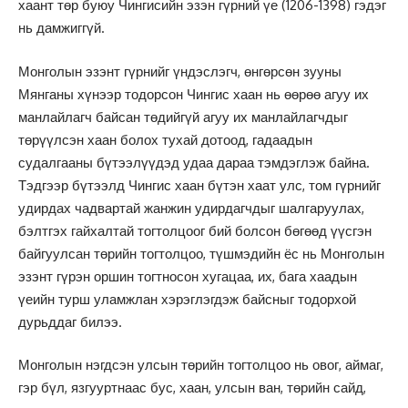
хаант төр буюу Чингисийн эзэн гүрний үе (1206-1398) гэдэг
нь дамжиггүй.
Монголын эзэнт гүрнийг үндэслэгч, өнгөрсөн зууны
Мянганы хүнээр тодорсон Чингис хаан нь өөрөө агуу их
манлайлагч байсан төдийгүй агуу их манлайлагчдыг
төрүүлсэн хаан болох тухай дотоод, гадаадын
судалгааны бүтээлүүдэд удаа дараа тэмдэглэж байна.
Тэдгээр бүтээлд Чингис хаан бүтэн хаат улс, том гүрнийг
удирдах чадвартай жанжин удирдагчдыг шалгаруулах,
бэлтгэх гайхалтай тогтолцоог бий болсон бөгөөд үүсгэн
байгуулсан төрийн тогтолцоо, түшмэдийн ёс нь Монголын
эзэнт гүрэн оршин тогтносон хугацаа, их, бага хаадын
үеийн турш уламжлан хэрэглэгдэж байсныг тодорхой
дурьддаг билээ.
Монголын нэгдсэн улсын төрийн тогтолцоо нь овог, аймаг,
гэр бүл, язгууртнаас бус, хаан, улсын ван, төрийн сайд,