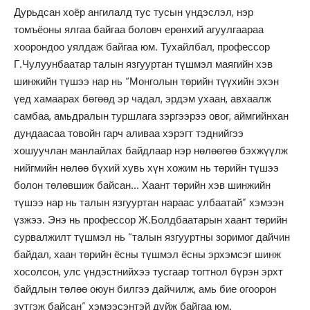
Дурьдсан хоёр ангилалд тус тусын үндэслэл, нэр
томъёоны ялгаа байгаа боловч ерөнхий агуулгаараа
хоорондоо уялдаж байгаа юм. Тухайлбал, профессор
Г.Чулуунбаатар талын язгууртан түшмэл маягийн хэв
шинжийн түшээ нар нь “Монголын төрийн түүхийн эхэн
үед хамаарах бөгөөд эр чадал, эрдэм ухаан, авхаалж
самбаа, амьдралын туршлага зэргээрээ овог, аймгийнхан
дундаасаа товойн гарч аливаа хэрэгт тэднийгээ
хошуучлан манлайлах байдлаар нэр нөлөөгөө бэхжүүлж
нийгмийн нөлөө бүхий хувь хүн хожим нь төрийн түшээ
болон төлөвшиж байсан… Хаант төрийн хэв шинжийн
түшээ нар нь талын язгууртан нараас улбаатай” хэмээн
үзжээ. Энэ нь профессор Ж.Болдбаатарын хаант төрийн
сурвалжилт түшмэл нь “талын язгууртны зоримог дайчин
байдал, хаан төрийн ёсны түшмэл ёсны эрхэмсэг шинж
хосолсон, улс үндэстнийхээ тусгаар тогтнол бүрэн эрхт
байдлын төлөө оюун билгээ дайчилж, амь бие огоорон
зүтгэж байсан” хэмээсэнтэй дүйж байгаа юм.