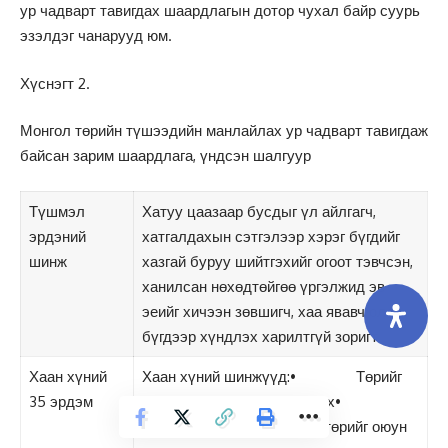
ур чадварт тавигдах шаардлагын дотор чухал байр суурь
эзэлдэг чанарууд юм.
Хүснэгт 2.
Монгол төрийн түшээдийн манлайлах ур чадварт тавигдаж
байсан зарим шаардлага, үндсэн шалгуур
Түшмэл
Хатуу цаазаар бусдыг үл айлгагч,
эрдэний
хатгалдахын сэтгэлээр хэрэг бүгдийг
шинж
хазгай буруу шийтгэхийг огоот тэвчсэн,
ханилсан нөхөдтөйгөө үргэлжид эв
эеийг хичээн зөвшигч, хаа явавч олон
бүгдээр хүндлэх харилтгүй зоригт
Хаан хүний
Хаан хүний шинжүүд:• Төрийг
35 эрдэм
засах• Ардыг ачлах•
Эрдмийг дээдлэх.Улмаар төрийг оюун