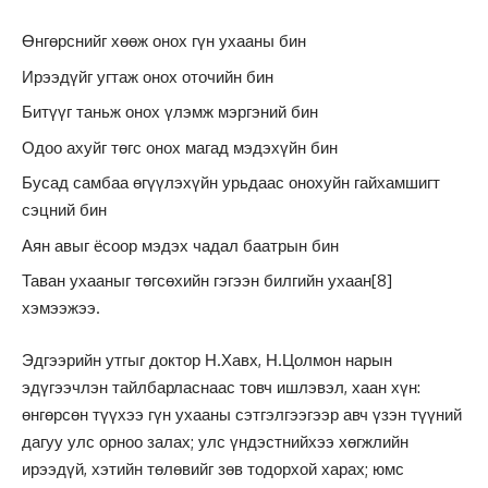
Өнгөрснийг хөөж онох гүн ухааны бин
Ирээдүйг угтаж онох оточийн бин
Битүүг таньж онох үлэмж мэргэний бин
Одоо ахуйг төгс онох магад мэдэхүйн бин
Бусад самбаа өгүүлэхүйн урьдаас онохуйн гайхамшигт
сэцний бин
Аян авыг ёсоор мэдэх чадал баатрын бин
Таван ухааныг төгсөхийн гэгээн билгийн ухаан
[8]
хэмээжээ.
Эдгээрийн утгыг доктор Н.Хавх, Н.Цолмон нарын
эдүгээчлэн тайлбарласнаас товч ишлэвэл, хаан хүн:
өнгөрсөн түүхээ гүн ухааны сэтгэлгээгээр авч үзэн түүний
дагуу улс орноо залах; улс үндэстнийхээ хөгжлийн
ирээдүй, хэтийн төлөвийг зөв тодорхой харах; юмс