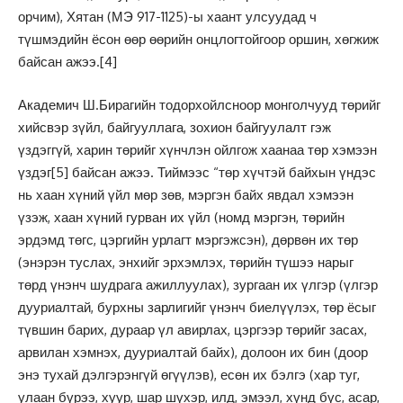
орчим), Хятан (МЭ 917-1125)-ы хаант улсуудад ч
түшмэдийн ёсон өөр өөрийн онцлогтойгоор оршин, хөгжиж
байсан ажээ.
[4]
Академич Ш.Бирагийн тодорхойлсноор монголчууд төрийг
хийсвэр зүйл, байгууллага, зохион байгуулалт гэж
үздэггүй, харин төрийг хүнчлэн ойлгож хаанаа төр хэмээн
үздэг
[5]
байсан ажээ. Тиймээс “төр хүчтэй байхын үндэс
нь хаан хүний үйл мөр зөв, мэргэн байх явдал хэмээн
үзэж, хаан хүний гурван их үйл (номд мэргэн, төрийн
эрдэмд төгс, цэргийн урлагт мэргэжсэн), дөрвөн их төр
(энэрэн туслах, энхийг эрхэмлэх, төрийн түшээ нарыг
төрд үнэнч шудрага ажиллуулах), зургаан их үлгэр (үлгэр
дууриалтай, бурхны зарлигийг үнэнч биелүүлэх, төр ёсыг
түвшин барих, дураар үл авирлах, цэргээр төрийг засах,
арвилан хэмнэх, дууриалтай байх), долоон их бин (доор
энэ тухай дэлгэрэнгүй өгүүлэв), есөн их бэлгэ (хар туг,
улаан бүрээ, хуур, шар шүхэр, илд, эмээл, хүнд бүс, асар,