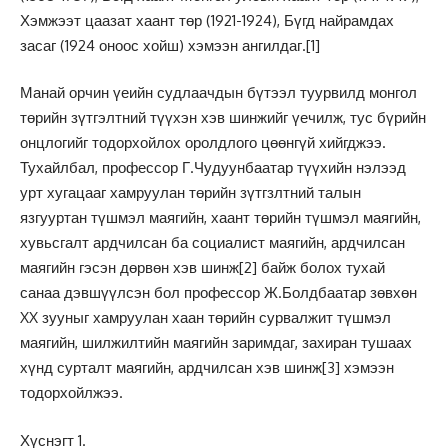
Хэмжээт цаазат хаант төр (1921-1924), Бүгд найрамдах
засаг (1924 оноос хойш) хэмээн ангилдаг.
[1]
Манай орчин үеийн судлаачдын бүтээл туурвилд монгол
төрийн зүтгэлтний түүхэн хэв шинжийг үечилж, тус бүрийн
онцлогийг тодорхойлох оролдлого цөөнгүй хийгджээ.
Тухайлбал, профессор Г.Чудуунбаатар түүхийн нэлээд
урт хугацааг хамруулан төрийн зүтгзлтний талын
язгууртан түшмэл маягийн, хаант төрийн түшмэл маягийн,
хувьсгалт ардчилсан ба социалист маягийн, ардчилсан
маягийн гэсэн дөрвөн хэв шинж
[2]
байж болох тухай
санаа дэвшүүлсэн бол профессор Ж.Болдбаатар зөвхөн
XX зууныг хамруулан хаан төрийн сурвалжит түшмэл
маягийн, шилжилтийн маягийн заримдаг, захиран тушаах
хүнд сурталт маягийн, ардчилсан хэв шинж
[3]
хэмээн
тодорхойлжээ.
Хүснэгт 1.