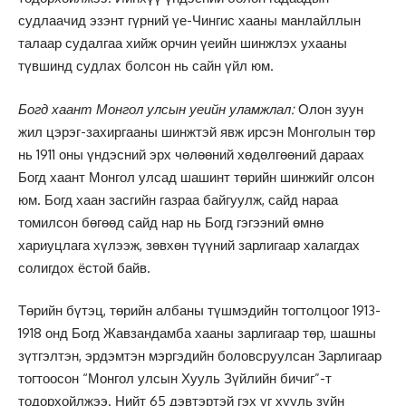
судлаачид эзэнт гүрний үе-Чингис хааны манлайллын
талаар судалгаа хийж орчин үеийн шинжлэх ухааны
түвшинд судлах болсон нь сайн үйл юм.
Богд хаант Монгол улсын уеийн уламжлал:
Олон зуун
жил цэрэг-захиргааны шинжтэй явж ирсэн Монголын төр
нь 1911 оны үндэсний эрх чөлөөний хөдөлгөөний дараах
Богд хаант Монгол улсад шашинт төрийн шинжийг олсон
юм. Богд хаан засгийн газраа байгуулж, сайд нараа
томилсон бөгөөд сайд нар нь Богд гэгээний өмнө
хариуцлага хүлээж, зөвхөн түүний зарлигаар халагдах
солигдох ёстой байв.
Төрийн бүтэц, төрийн албаны түшмэдийн тогтолцоог 1913-
1918 онд Богд Жавзандамба хааны зарлигаар төр, шашны
зүтгэлтэн, эрдэмтэн мэргэдийн боловсруулсан Зарлигаар
тогтоосон “Монгол улсын Хууль Зүйлийн бичиг”-т
тодорхойлжээ. Нийт 65 дэвтэртэй гэх уг хууль зүйн