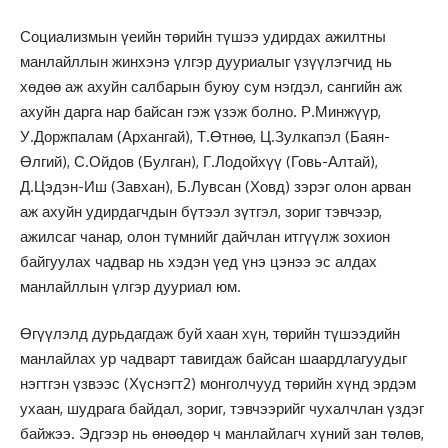
Социализмын үеийн төрийн түшээ удирдах ажилтны
манлайллын жинхэнэ үлгэр дууриалыг үзүүлэгчид нь
хөдөө аж ахуйн салбарын буюу сум нэгдэл, сангийн аж
ахуйн дарга нар байсан гэж үзэж болно. Р.Минжүүр,
У.Доржпалам (Архангай), Т.Өтнөө, Ц.Зулкапэл (Баян-
Өлгий), С.Ойдов (Булган), Г.Лодойхүү (Говь-Алтай),
Д.Цэдэн-Иш (Завхан), Б.Лувсан (Ховд) зэрэг олон арван
аж ахуйн удирдагчдын бүтээл зүтгэл, зориг тэвчээр,
ажилсаг чанар, олон түмнийг дайчлан итгүүлж зохион
байгуулах чадвар нь хэдэн үед үнэ цэнээ эс алдах
манлайллын үлгэр дууриал юм.
Өгүүлэлд дурьдагдаж буй хаан хүн, төрийн түшээдийн
манлайлах ур чадварт тавигдаж байсан шаардлагуудыг
нэгтгэн үзвээс (Хүснэгт2) монголчууд төрийн хүнд эрдэм
ухаан, шудрага байдал, зориг, тэвчээрийг чухалчлан үздэг
байжээ. Эдгээр нь өнөөдөр ч манлайлагч хүний зан төлөв,