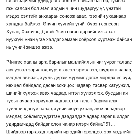
гэсэн зарчмыг удирдлага болгож байсан ба төр, түмнээ
гэж хэлсэн бол эгэл ардын ч чин шударгуу үг, үнэтэй
мэдээ сэлтийг анхааран сонсож авах, гээхийн ухаанаар
ханддаг байжээ. Өнчин хүүгийн үгийг бүрэн сонссон,
Хунан, Хөхөчос, Дэгэй, Үсүн өвгөн дөрвийг үзсэнээ
нуухгүй, үнэн үгээ хэлдэг хэмээн соёрхол хүртээж байсан
нь үүний жишээ ажээ.
“Чингис хааны арга барилыг манлайллын чиг үүрэг талаас
авч үзвэл зорилгод хүрэх хүсэл эрмэлзэл, шудрага чанар,
мэдлэг авъяас, хууль дүрэм журмыг дагаж мөрдөх ёс зүй,
нөхцөл байдалд дасан зохицох чадвар, тэсвэр хатуужил,
шинийг хүлээж авах чадвар, итгэл хүлээлгэх, бусдын ач
тусыг ачаар хариулах чадвар, нэг талыг баримталж
туйлширдаггүй чанар, хүний оюун ухаан, авъяасчадвар,
мэдлэг, соёлыгхүндэтгэн дээдэлдэгчадвар зэрэг шилдэг
удирдагчдад байдаг олон чанар илэрч байна
[15]
…
Шийдвэр гаргахад жирийн иргэдийн оролцоо, эрх мэдлийн