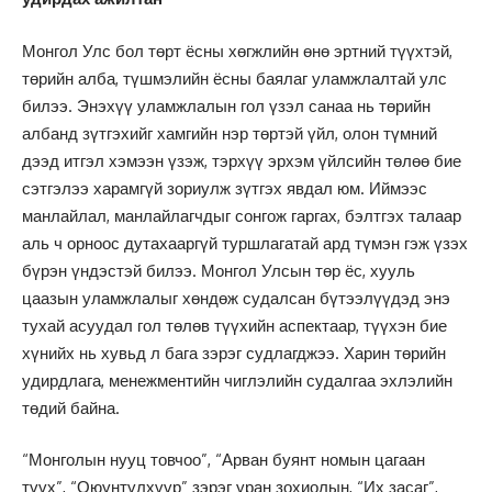
Монгол Улс бол төрт ёсны хөгжлийн өнө эртний түүхтэй,
төрийн алба, түшмэлийн ёсны баялаг уламжлалтай улс
билээ. Энэхүү уламжлалын гол үзэл санаа нь төрийн
албанд зүтгэхийг хамгийн нэр төртэй үйл, олон түмний
дээд итгэл хэмээн үзэж, тэрхүү эрхэм үйлсийн төлөө бие
сэтгэлээ харамгүй зориулж зүтгэх явдал юм. Иймээс
манлайлал, манлайлагчдыг сонгож гаргах, бэлтгэх талаар
аль ч орноос дутахааргүй туршлагатай ард түмэн гэж үзэх
бүрэн үндэстэй билээ. Монгол Улсын төр ёс, хууль
цаазын уламжлалыг хөндөж судалсан бүтээлүүдэд энэ
тухай асуудал гол төлөв түүхийн аспектаар, түүхэн бие
хүнийх нь хувьд л бага зэрэг судлагджээ. Харин төрийн
удирдлага, менежментийн чиглэлийн судалгаа эхлэлийн
төдий байна.
“Монголын нууц товчоо”, “Арван буянт номын цагаан
түүх”, “Оюунтүлхүүр” зэрэг уран зохиолын, “Их засаг”,