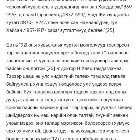
чөлөөний хувьсгалын удирдагчид чин ван Ханддорж/1869-
1915/, да лам Цэрэнчимэд/1872-1914/, Богд Живзундамба
хутагт/1870- 1924/, сайн ноён хан Намнансүрэн, гүн
Хайсан /1857-1917/ зэрэг зүтгэлтнүүд бөлгөө.”
[25]
Ер нь 1921 оны хувьсгалыг хүртэл монголчууд төвлөрсөн
төр засгаар жолоодуулж ирсэн бөгөөд харин “төвлөрсөн
засаглалын эх үүсвэр нь цөөнхийн сонгуулиар тавигдаж
байсан онцлогтой”
[26]
-г доктор Н.Хавх тэмдэглэжээ.
Тэрээр цааш нь улс үндэстний төлөөх тэмцэлд гавъяа
байгуулсан, хүнд хэцүү нөхцөлөөс улс үндсээ аварч
байсан, бүх талаараа шалгарч тодорч гарсан, ард олны
дунд асар их нэр хүндтэй хүнээ цөөнхийн сонгуулиар
сонгож байсны нарийн учрыг “Төр барих, асуудлыг зөвөөр
шийдвэрлэх нь маш нарийн олон талтай, түүнийг зөвхөн
учрыг мэдэх, энэ талаар мэргэжсэн боловсорсон хүмүүс
эрхлэх учиртай. Цөөнх гэдэг нь чухамдаа тэр мэргэжсэн
боловсорсон хүмүүс”
[27]
хэмээн тайлбарласан нь