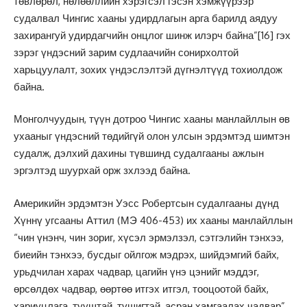
төвлөрөл, нөлөөллийн хэрэгсэл гэсэн хэмжүүрээр
судалвал Чингис хааны удирдлагын арга барилд аядуу
захирангуй удирдагчийн онцлог шинж илэрч байна”
[16]
гэх
зэрэг үндэсний зарим судлаачийн сонирхолтой
харьцуулалт, зохих үндэслэлтэй дүгнэлтүүд тохиолдож
байна.
Монголчуудын, түүн дотроо Чингис хааны манлайллын өв
ухааныг үндэсний төдийгүй олон улсын эрдэмтэд шимтэн
судалж, дэлхий дахины түвшинд судалгааны ажлын
эргэлтэд шуурхай орж зхлээд байна.
Америкийн эрдэмтэн Уэсс Робертсын судалгааны дүнд
Хүннү угсааны Аттил (МЭ 406-453) их хааны манлайллын
“чин үнэнч, чин зориг, хүсэл эрмэлзэл, сэтгэлийн тэнхээ,
биеийн тэнхээ, бусдыг ойлгож мэдрэх, шийдэмгий байх,
урьдчилан харах чадвар, цагийн үнэ цэнийг мэддэг,
өрсөлдөх чадвар, өөртөө итгэх итгэл, тооцоотой байх,
хариуцлага, тууштай, түшигтэй, асран хамгаалах чадвар”