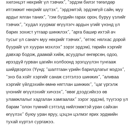
хилэнцэт нөхрийг үл тэвчих”, “эрдэм билэг төгөлдөр
итгэмжит нөхрийг шүтэх”, “эрдэмтэй, эрдэмгүй сайн, муу
ардыг ялган таних”, “гэм бүгдийн гарах орон, буруу үзлийг
тэвчих”, “худал хуурмаг өгүүлэгч ардын үгийг үнэнд үл
барих зохист утгаар шинжлэх”, “арга башир ихтэй ач
тусыг үл санагч муу нөхрийг тэвчих”, “өтгөс нялхас дорой
буурайг үл хууран мэхлэх” зэрэг эрдэм), төрийн хэргийг
давхар бодож, даамай хийж, асуудпыг өнгөрсөн, одоо,
ирээдүй гурван цагийн холбоонд эрэгцүүлэн тунгааж
шийдвэрлэх (Үүнд: “шалтгаан үрийн барилдлагыг мэдэх”,
“энэ ба хойт хэргийг санаж сэтгэлээ шинжих”, “аливаа
хэргийг үйлдэхийн өмнө нягтлан шинжих”, “цаг үргэлж
үнэнийг өгүүлэхийг хичээх”, “өвөг дээдсийхээ өв
уламжлалыг хадгалан хамгаалах” зэрэг эрдэм), түүгээр үл
барам “олон түмний сэтгэлд нийлэмжтэй уран сайхан
өгүүлэх” буюу уран яруу, цэцэн цэлмэг ярих эрдмийн
тухай хүртэл сургажээ.