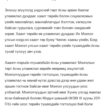
Энэхүү өгүүлэлд үндэсний төрт ёсны арвин баялаг
уламжлал дундаас хаант төрийн болон социализмын
үеийн манлайлал, манлайлагчдыг бэлтгзж, хөгжүүлж
байсан туршлага, сургамжийг товч боловч хөндөхийг
зорив. Хаант төрийн өв уламжлал дундаас Их Монгол
улсын нэгдсэн хаант төр буюу Чингис хааны үеийн, Богд
хаант Монгол улсын хаант төрийн үеийн түшмэдийн ёсны
тухай түлхүү авч үзэв.
Хаант төрийн түшмэдийн ёсны уламжлал:
Монголын
төрт ёсны уламжлал өөрийн өвөрмөц онцлогтой.
Монголчуудыи төрийн тогтолцоо, түшмэдийн ёсны
уламжлал нь манай нутаг дэвсгэр дээр өнө удаан жил
оршин тогтнож байсан өвөг Монгол улсуудын үеэс
улбаатай. Монголчуудын эртний өвөг Хүннү улсад яамлах
ёсон байгаагүй боловч Модун шаньюй (МЭӨ III зууны 209-
176)-гийн үеэс төрийн түшмэдийн тогтолцоо бий болж