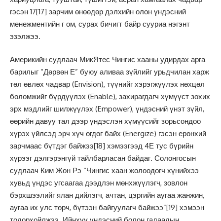
гэсэн 17
[17]
зарчим өнөөдөр дэлхийн олон үндэсний
менежментийн г ом, сурах бичигт байр сууриа нэгэнт
эзэлжээ.
Америкийн судлаач МикЯтес Чингис хааны удирдах арга
барилыг “Дөрвөн Е” буюу аливаа зүйлийг урьдчилан харж
төл өвлөх чадвар (Envision), түүнийг хэрэгжүүлэх нөхцөл
боломжийг бүрдүүлэх (Enable), захирагдагч хүмүүст зохих
эрх мэдлийг шилжүүлэх (Empower), үндэсний үнэт зүйл,
өөрийн давуу тал дээр үндэслэн хүмүүсийг зорьсондоо
хүрэх үйлсэд эрч хүч өгдөг байх (Energize) гэсэн ерөнхий
зарчмаас бүтдэг байжээ
[18]
хэмээгээд 4Е тус бүрийн
хүрээг дэлгэрэнгүй тайлбарласан байдаг. Солонгосын
судлаач Ким Жон Рэ “Чингис хаан жолоодогч хүнийхээ
хувьд үндэс угсаагаа дээдлэн мөнхжүүлэгч, зовлон
бэрхшээлийг ялан дийлэгч, ачтан, цэргийн аугаа жанжин,
аугаа их улс төрч, бүтээн байгуулагч байжээ”
[19]
хэмээн
тодорхойлжээ. Ийнхүү үндэсний болон гадаадын