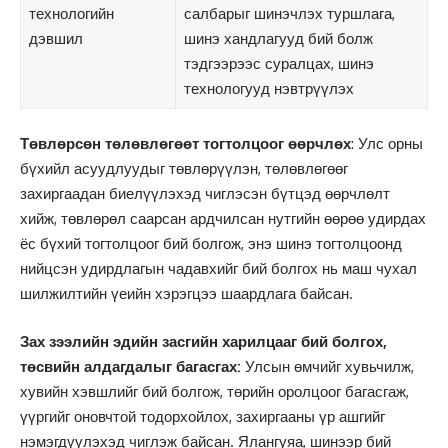
технологийн
салбарыг шинэчлэх туршлага,
дэвшил
шинэ хандлагууд бий болж
тэдгээрээс суралцах, шинэ
технологууд нэвтрүүлэх
Төвлөрсөн төлөвлөгөөт тогтолцоог өөрчлөх
: Улс орны
бүхийл асуудлуудыг төвлөрүүлэн, төлөвлөгөөг
захиргаадан биелүүлэхэд чиглэсэн бүтцэд өөрчлөлт
хийж, төвлөрөл саарсан ардчилсан нутгийн өөрөө удирдах
ёс бүхий тогтолцоог бий болгож, энэ шинэ тогтолцоонд
нийцсэн удирдлагын чадавхийг бий болгох нь маш чухал
шилжилтийн үеийн хэрэгцээ шаардлага байсан.
Зах зээлийн эдийн засгийн харилцааг бий болгох,
төсвийн алдагдалыг багасгах:
Улсын өмчийг хувьчилж,
хувийн хэвшлийг бий болгож, төрийн оролцоог багасгаж,
үүргийг оновчтой тодорхойлох, захиргааны үр ашгийг
нэмэгдүүлэхэд чиглэж байсан. Ялангуяа, шинээр бий