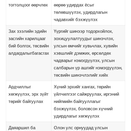
тогтолцоог өөрчлөх
өөрөө удирдах ёсыг
төлөвшүүлэх, удирдлагын
чадавхийг бэхжүүлэх
Зах зээлийн эдийн
Үүргийг шинээр тодорхойлох,
засгийн харилцааг
зохицуулалтуудыг шинэчлэх,
бий болгох, төсвийн
улсын өмчийг хувьчлах, хувийн
алдагдалыгбагасгах
хэвшлийг дэмжих, өрсөлдөх
чадварыг нэмэгдүүлэх, улсын
салбарын үр ашгийг нэмэгдүүлэн,
төсвийн шинэчлэлийг хийх
Ардчиллыг
Хүний эрхийг хангах, төрийн
хөгжүүлэх, эрх зүйт
үйлчилгээг сайжруулах, иргэний
төрийг байгуулах
нийгмийн байгууллагыг
бэхжүүлэх, боловсон хүчний
удирдлагыг хөгжүүлэх
Даяаршил ба
Олон улс орнуудад улсын