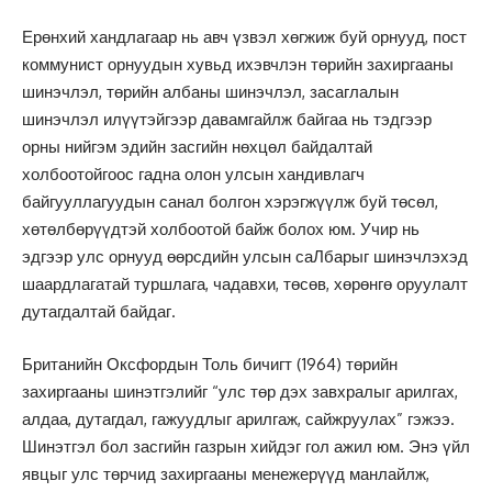
Ерөнхий хандлагаар нь авч үзвэл хөгжиж буй орнууд, пост
коммунист орнуудын хувьд ихэвчлэн төрийн захиргааны
шинэчлэл, төрийн албаны шинэчлэл, засаглалын
шинэчлэл илүүтэйгээр давамгайлж байгаа нь тэдгээр
орны нийгэм эдийн засгийн нөхцөл байдалтай
холбоотойгоос гадна олон улсын хандивлагч
байгууллагуудын санал болгон хэрэгжүүлж буй төсөл,
хөтөлбөрүүдтэй холбоотой байж болох юм. Учир нь
эдгээр улс орнууд өөрсдийн улсын саЛбарыг шинэчлэхэд
шаардлагатай туршлага, чадавхи, төсөв, хөрөнгө оруулалт
дутагдалтай байдаг.
Британийн Оксфордын Толь бичигт (1964) төрийн
захиргааны шинэтгэлийг “улс төр дэх завхралыг арилгах,
алдаа, дутагдал, гажуудлыг арилгаж, сайжруулах” гэжээ.
Шинэтгэл бол засгийн газрын хийдэг гол ажил юм. Энэ үйл
явцыг улс төрчид захиргааны менежерүүд манлайлж,