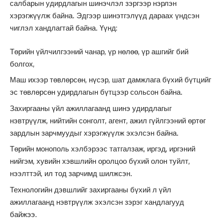
салбарын удирдлагын шинэчлэл зэргээр нэрлэн
хэрэгжүүлж байна. Эдгээр шинэтгэлүүд дараах үндсэн
чиглэл хандлагтай байна. Үүнд:
Төрийн үйлчилгээний чанар, үр нөлөө, үр ашгийг бий
болгох,
Маш ихээр төвлөрсөн, нүсэр, шат дамжлага бүхий бүтцийг
эс төвлөрсөн удирдлагын бүтцээр сольсон байна.
Захиргааны үйл ажиллагаанд шинэ удирдлагыг
нэвтрүүлж, нийтийн сонголт, агент, ажил гүйлгээний өртөг
зардлын зарчмуудыг хэрэгжүүлж эхэлсэн байна.
Төрийн монополь хэлбэрээс татгалзаж, иргэд, иргэний
нийгэм, хувийн хэвшлийн оролцоо бүхий олон туйлт,
нээлттэй, ил тод зарчимд шилжсэн.
Технологийн дэвшлийг захиргааны бүхий л үйл
ажиллагаанд нэвтрүүлж эхэлсэн зэрэг хандлагууд
байжээ.