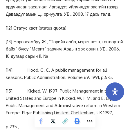
ардчилсан засаглал: Иргэддээ үйлчилдэг засгийн газар,
Даваадуламын Ц., орчуулга, УБ., 2008. 17 дахь талд.
[12]
Статус квот (status quota).
[13]
Норовсамбуу Ж., “Төрийн алба, мэргэшсэн, тоггвортой
байх” буюу “Мерит” зарчим, Ардын эрх сонин, УБ., 2006.
10 дугаар сарын 11, №
[14]
Hood, С. С. A public management for all
seasons. Public Administration. Volume 69. 1991, p.5-5.
[15]
Kicked, W. 1997. Public Management in the
United States and Europe in Kicked, W. J. M. and E. Elgar.
Public Management and Administrative reform in Western
Europe. Elgar Publishing Limited. Cheltenham, UK.1997,
p.235.,