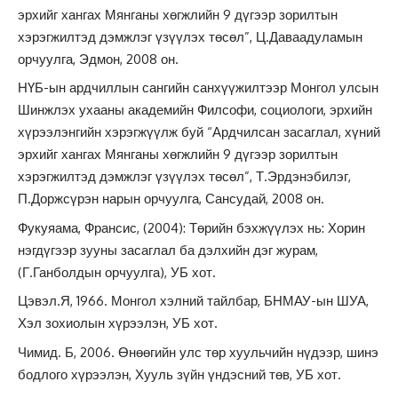
эрхийг хангах Мянганы хөгжлийн 9 дүгээр зорилтын
хэрэгжилтэд дэмжлэг үзүүлэх төсөл”, Ц.Даваадуламын
орчуулга, Эдмон, 2008 он.
НҮБ-ын ардчиллын сангийн санхүүжилтээр Монгол улсын
Шинжлэх ухааны академийн Филсофи, социологи, эрхийн
хүрээлэнгийн хэрэгжүүлж буй “Ардчилсан засаглал, хүний
эрхийг хангах Мянганы хөгжлийн 9 дүгээр зорилтын
хэрэгжилтэд дэмжлэг үзүүлэх төсөл”, Т.Эрдэнэбилэг,
П.Доржсүрэн нарын орчуулга, Сансудай, 2008 он.
Фукуяама, Франсис, (2004): Төрийн бэхжүүлэх нь: Хорин
нэгдүгээр зууны засаглал ба дэлхийн дэг журам,
(Г.Ганболдын орчуулга), УБ хот.
Цэвэл.Я, 1966. Монгол хэлний тайлбар, БНМАУ-ын ШУА,
Хэл зохиолын хүрээлэн, УБ хот.
Чимид. Б, 2006. Өнөөгийн улс төр хуульчийн нүдээр, шинэ
бодлого хүрээлэн, Хууль зүйн үндэсний төв, УБ хот.