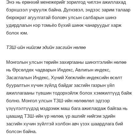
Энэ нь ерөнхий менежерийг зорилгод чиглэн ажиллахад
бэрхшээл учруулж байна. Дүгнэвэл, эндээс зарим талаар
бюрократ агуулгатай боловч улсын салбарын шинэ
удирдлагын нэр томьёо бүхий шинж чанаруудыг харж
болох юм.
ТЗШ-ийн нийгэм эдийн засгийн нөлөө
Монголын улсын төрийн захиргааны шинэтгэлийн нөлөө
нь Өрсөлдөх чадварын Индекс, Авлигын индекс,
Засаглалын Индекс, Хүний Хөгжлийн индексийн өсөлт
бууралтын хүчин зүйлд байдаг засгийн газрын үйл
ажиллагааны түвшин тодорхойлж болох хэмжилтүүд байж
болно. Монгол улсын ТЗШ-ийн нөлөөлөл эдгээр
үзүүлэлтүүдэд мэдрэмж маш бага ажиглагдаж байгаа нь
цаашид ТЗШ-ийн үр нөлөө, үр ашгийг нийгэм эдийн
засгийн хүчин зүйлтэй холбон авч үзэх шаардлага бий
болсон байна.