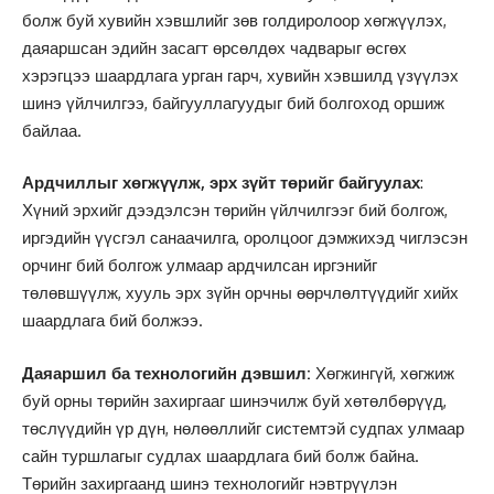
болж буй хувийн хэвшлийг зөв голдиролоор хөгжүүлэх,
даяаршсан эдийн засагт өрсөлдөх чадварыг өсгөх
хэрэгцээ шаардлага урган гарч, хувийн хэвшилд үзүүлэх
шинэ үйлчилгээ, байгууллагуудыг бий болгоход оршиж
байлаа.
Ардчиллыг хөгжүүлж, эрх зүйт төрийг байгуулах
:
Хүний эрхийг дээдэлсэн төрийн үйлчилгээг бий болгож,
иргэдийн үүсгэл санаачилга, оролцоог дэмжихэд чиглэсэн
орчинг бий болгож улмаар ардчилсан иргэнийг
төлөвшүүлж, хууль эрх зүйн орчны өөрчлөлтүүдийг хийх
шаардлага бий болжээ.
Даяаршил ба технологийн дэвшил:
Хөгжингүй, хөгжиж
буй орны төрийн захиргааг шинэчилж буй хөтөлбөрүүд,
төслүүдийн үр дүн, нөлөөллийг системтэй судпах улмаар
сайн туршлагыг судлах шаардлага бий болж байна.
Төрийн захиргаанд шинэ технологийг нэвтрүүлэн