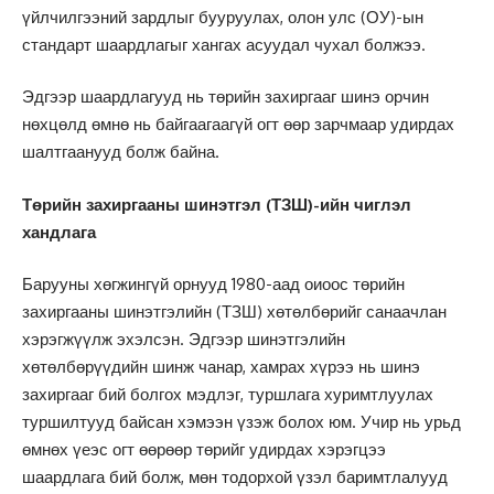
үйлчилгээний зардлыг бууруулах, олон улс (ОУ)-ын
стандарт шаардлагыг хангах асуудал чухал болжээ.
Эдгээр шаардлагууд нь төрийн захиргааг шинэ орчин
нөхцөлд өмнө нь байгаагаагүй огт өөр зарчмаар удирдах
шалтгаанууд болж байна.
Төрийн захиргааны шинэтгэл (ТЗШ)-ийн чиглэл
хандлага
Барууны хөгжингүй орнууд 1980-аад оиоос төрийн
захиргааны шинэтгэлийн (ТЗШ) хөтөлбөрийг санаачлан
хэрэгжүүлж эхэлсэн. Эдгээр шинэтгэлийн
хөтөлбөрүүдийн шинж чанар, хамрах хүрээ нь шинэ
захиргааг бий болгох мэдлэг, туршлага хуримтлуулах
туршилтууд байсан хэмээн үзэж болох юм. Учир нь урьд
өмнөх үеэс огт өөрөөр төрийг удирдах хэрэгцээ
шаардлага бий болж, мөн тодорхой үзэл баримтлалууд