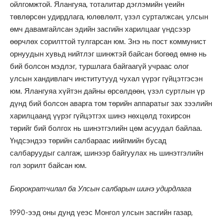
ойлгомжтой. Ялангуяа, тоталитар дэглэмийн үеийн
төвлөрсөн удирдлага, юлөвлөлт, үзэл сурталжсан, улсын
өмч давамгайлсан эдийн засгийн харилцааг үндсээр
өөрчлөх сорилттой тулгарсан юм. Знэ нь пост коммунист
орнуудын хувьд нийтлэг шинжтэй байсан богөөд өмнө нь
бий болсон мэдлэг, туршлага байгаагүй учраас олог
улсын хандивлагч институтууд чухал үүрэг гүйцэтгэсэн
юм. Ялангуяа хүйтэн дайны өрсөлдөөн, үзэл суртлын үр
дүнд бий болсон аварга том төрийн аппаратыг зах зээлийн
харилцаанд үүрэг гүйцэтгэх шинэ нөхцөлд тохирсон
төрийг бий болгох нь шинэтгэлийн цөм асуудал байлаа.
Үндсэндээ төрийн салбараас иийгмийн бусад
салбаруудыг салгаж, шинээр байгуулах нь шинэтгэлийн
гол зорилт байсан юм.
Бюрократчилал ба Улсын салбарын шинэ удирдлага
1990-ээд оны дунд үеэс Монгол улсын засгийн газар,