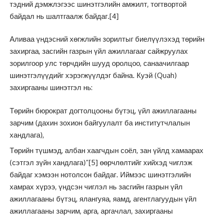
тэдний дэмжлэгээс шинэтгэлийн амжилт, тогтвортой
байдал нь шалтгаалж байдаг.
[4]
Аливаа үндэсний хөгжлийн зорилтыг биелүүлэхэд төрийн
захиргаа, засгийн газрын үйл ажиллагааг сайжруулах
зорилгоор улс төрчдийн шууд оролцоо, санаачилгаар
шинэтгэлүүдийг хэрэгжүүлдэг байна. Куэй (Quah)
захиргааны шинэтгэл нь:
Төрийн бюрократ догтолцооны бүтэц, үйл ажиллагааны
зарчим (дахин зохион байгуулалт ба институтчлалын
хандлага),
Төрийн түшмэд, албан хаагчдын соёл, зан үйлд хамаарах
(сэтгэл зүйн хандлага)”
[5]
өөрчлөлтийг хийхэд чиглэж
байдаг хэмээн нотолсон байдаг. Иймээс шинэтгэлийн
хамрах хүрээ, үндсэн чиглэл нь засгийн газрын үйл
ажиллагааны бүтэц, ялангуяа, яамд, агентлагуудын үйл
ажиллагааны зарчим, арга, аргачлал, захиргааны