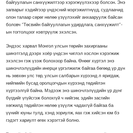
байгуулагын санхүүжилтээр хэрэгжүүлэхээр болсон. Энэ
загварыг хэдийгээр үндэсний мэргэжилтнүүд, судлаачид
олон талаар сөрөг нөлөө үзүүлэхийг анхааруулж байсан
боловч “Төсвийн байгууллагын удирдлага, санхүүжилт”-
ын тогтолцоог нэвтрүүлж эхэлсэн.
Эндээс харвал Монгол улсын төрийн захиргааны
шинэтгэлд дээрх хоёр үндсэн чиглэл хослон хэрэгжиж
эхэлсэн гэж үзэж болохоор байна. Өнөөг хүртэл энэ
шинэчлэлүүдийн инерци үргэлжилж байгаа бөгөөд үр дүн
нь зөвхөн улс төр, улсын салбарын хүрээнд л яригдаж,
нийгмийн бусад оролцогчдын хүрээнд төдийлэн
хүртээлгүй байна. Мэдээж энэ шинэчлэлүүдийн үр дүнг
бүгдийг үгүйсгэж болохгүй ч нийгэм, эдийн засгийн
хөгжилд төдийлэн нөлөө үзүүлж чадахгүй байгаа ба
үүнийг юуны тулд, хэнд зориулж, яах гэж хийсэн юм бэ
гэдэгт хариулт өгөх хэрэгтэй болно.