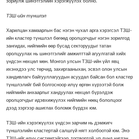
зориулж шинэтгэлийн хэрэгжүүлэх болно.
ТЗШ-ийн түншлэл
Харилцан хамаарлын бас нэгэн чухал арга хэрэгсэл ТЗШ-
ийн кластер түншлэл бөгөөд оролцогчдыг нэгэн зорилгод
зангидах, нийгмийн өөр бусад секторуудыг татан
оролцуулах нь шинэтгэлийг амжилттай агуулгатай хийх
үндсэн нөхцөл мөн. Монгол улсын ТЗШ-ийн үйл явц
ихэнхдээ улс төрчид, захиргааныхан, эсвэл олон улсын
хандивлагч байгууллагуудын асуудал байсан бол кластер
түншлэлийг бий болгосноор илүү өргөн хүрээтэй болж
нийгмийн анхаарлыг хандуулах нөхцөл бүрэлдэж
оролцогчдыг идэвхижүүлэх нийгмийн нөөц бололцоог
дээд зэргээр ашиглах боломж бүрдэх юм.
ТЗШ-ийн хэрэгжүүлэх үндсэн зарчим нь дэмжигч
түншлэлийн кластертай салшгүй нягт холбоотой юм. Энэ
ТЗШ-ийг илүү системтэйгээр, тогтвортой, үр дүнд чиглэн