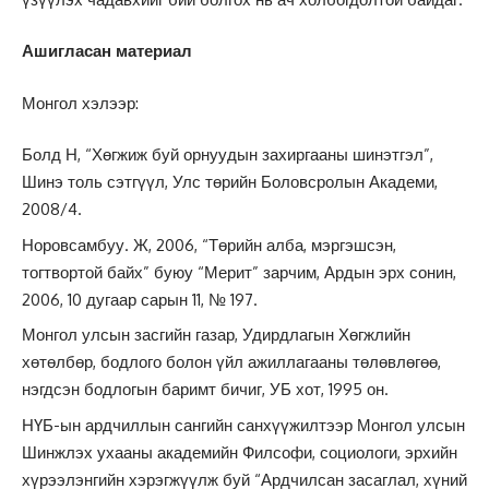
Ашигласан материал
Монгол хэлээр:
Болд Н, “Хөгжиж буй орнуудын захиргааны шинэтгэл”,
Шинэ толь сэтгүүл, Улс төрийн Боловсролын Академи,
2008/4.
Норовсамбуу. Ж, 2006, “Төрийн алба, мэргэшсэн,
тогтвортой байх” буюу “Мерит” зарчим, Ардын эрх сонин,
2006, 10 дугаар сарын 11, № 197.
Монгол улсын засгийн газар, Удирдлагын Хөгжлийн
хөтөлбөр, бодлого болон үйл ажиллагааны төлөвлөгөө,
нэгдсэн бодлогын баримт бичиг, УБ хот, 1995 он.
НҮБ-ын ардчиллын сангийн санхүүжилтээр Монгол улсын
Шинжлэх ухааны академийн Филсофи, социологи, эрхийн
хүрээлэнгийн хэрэгжүүлж буй “Ардчилсан засаглал, хүний