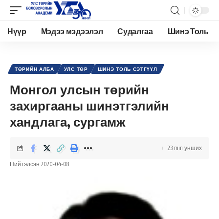
Нүүр
Мэдээ мэдээлэл
Судалгаа
Шинэ Толь
Academy.edu.mn
>
Нийтлэл
>
Улс төр
>
Төрийн алба
>
Монгол улсын төрийн захиргааны шинэтгэлийн хандлага, сургамж
ТӨРИЙН АЛБА
УЛС ТӨР
ШИНЭ ТОЛЬ СЭТГҮҮЛ
Монгол улсын төрийн
захиргааны шинэтгэлийн
хандлага, сургамж
23 min унших
Нийтэлсэн 2020-04-08