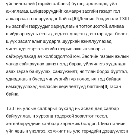
үйлчилгээний (төрийн албаны) бүтэц, эрх мэдап, үйл
ажиллагаа, шийдвэрүүдийг хамаарч засгийн газарт гол
анхаарлаа төвлөрүүлдэг байна.
[10]
Деннис Рондинэли ТЗШ
нь засгийн газруудыг хариуцлагын тогтолцоотой, аливаа
шийдвэр хууль ёсны дээдлэх үндсэн дээр гаргадаг болох,
шүүх засаглалыг шударга шуурхай ажиллуулахад
чиглэгддэгээрээ засгийн газрын ажпын чанарыг
сайжруулахад ач холбогдолтой юм. Засгийн газрын ажлын
чанар сайжруулах шинэтгэлд бараа, үйлчилгээ худалдан
авах гэрээ байгуулах, санхүүжилт, нягтлан бодох бүртгэл,
удирдлагын бусад чиг үүргийн үр нөлөө, ил тод байдал
нэмэгдүүлэхэд чиглэсэн өөрчлөлтүүд багтана
[11]
гэсэн
байна.
ТЗШ нь улсын салбарыг бүхэлд нь эсвэл дэд салбар
байгууллагын хүрээнд тодорхой зорилтот төсөл,
хөтөлбөрүүдийн хэлбээр хэрэгжиж болдог. Шинэтгэлийн
үйл явцын үнэлгээ, хэмжилт нь улс төрчдийн дэвшүүлсэн