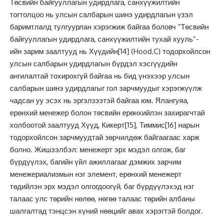
Төсвийн байгууллагын удирдлага, санхүүжилтийн
тогтолцоо нь улсын салбарын шинэ удирдлагын үзэл
баримтлалд тулгуурлан хэрэгжиж байгаа боловч “Төсвийн
байгууллагын удирдлага, санхүүжилтийн тухай хууль”-
ийн зарим заалтууд нь Хүүдийн
[14]
(Hood.C) тодорхойлсон
улсын салбарын удирдлагын бүрдэл хэсгүүдийн
ангилалтай тохирохгүй байгаа нь бид үнэхээр улсын
салбарын шинэ удирдлагыг гол зарчмуудыг хэрэгжүүлж
чадсан уу эсэх нь эргэлзээтэй байгаа юм. Ялангуяа,
ерөнхий менежер болон төсвийн ерөнхийлэн захирагчтай
холбоотой заалтууд Хүүд, Кикерт
[15]
, Тиммис
[16]
нарын
тодорхойлсон зарчмуудтай зөрчилдөж байгаагаас харж
болно. Жишээлбэл: менежерт эрх мэдэл олгож, баг
бүрдүүлэх, багийн үйл ажиллагааг дэмжих зарчим
менежериализмын нэг элемент, ерөнхий менежерт
төдийлэн эрх мэдэл олгогдоогүй, баг бүрдүүлэхэд нэг
талаас улс төрийн нөлөө, нөгөө талаас төрийн албаны
шалгалтад тэнцсэн хүний нөөцийг авах хэрэгтэй болдог.