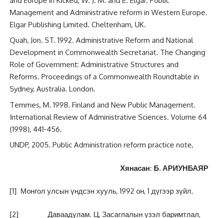
and Europe in Kicked, W. J. M. and E. Elgar. Public
Management and Administrative reform in Western Europe.
Elgar Publishing Limited. Cheltenham, UK.
Quah, Jon. ST. 1992. Administrative Reform and National
Development in Commonwealth Secretariat. The Changing
Role of Government: Administrative Structures and
Reforms. Proceedings of a Commonwealth Roundtable in
Sydney, Australia. London.
Temmes, M. 1998. Finland and New Public Management.
International Review of Administrative Sciences. Volume 64
(1998), 441-456.
UNDP, 2005. Public Administration reform practice note,
Хянасан: Б. АРИУНБАЯР
[1]
Монгол улсын үндсэн хууль, 1992 он, 1 дүгээр зүйл.
[2]
Даваадулам. Ц, Засаглалын үзэл баримтлал,