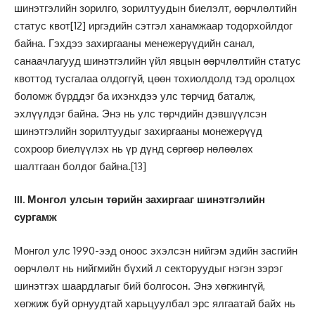
шинэтгэлийн зорилго, зорилтуудын биелэлт, өөрчлөлтийн
статус квот
[12]
иргэдийн сэтгэл ханамжаар тодорхойлдог
байна. Гэхдээ захиргааны менежерүүдийн санал,
санаачлагууд шинэтгэлийн үйл явцын өөрчлөлтийн статус
квоттод тусгалаа олдоггүй, цөөн тохиолдолд тэд оролцох
боломж бүрддэг ба ихэнхдээ улс төрчид баталж,
эхлүүлдэг байна. Энэ нь улс төрчдийн дэвшүүлсэн
шинэтгэлийн зорилтуудыг захиргааны монежерүүд
сохроор биелүүлэх нь үр дүнд сөргөөр нөлөөлөх
шалтгаан болдог байна.
[13]
III. Монгол улсын төрийн захиргааг шинэтгэлийн
сургамж
Монгол улс 1990-ээд оноос эхэлсэн нийгэм эдийн засгийн
оөрчлөлт нь нийгмийн бүхий л секторуудыг нэгэн зэрэг
шинэтгэх шаардлагыг бий болгосон. Энэ хөгжингүй,
хөгжиж буй орнуудтай харьцуулбал эрс ялгаатай байх нь