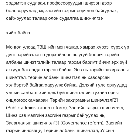
эрдэмтэн судлаач, профессоруудын ширээн дээр
боловсруулагдаж, засгийн газрыг өөрчлөн байгуулах,
сайжруулах талаар олон судалгаа шинжилгээ
хийж байна.
Монгол улсад ТЗШ-ийн мөн чанар, хамрах хүрээ, хүрэх үр
дүнг нарийвчлан тодорхойлсон нь үгүй боловч төрийн
албаны шинэтгэлийн талаар гарсан баримт бичиг эрх зүй
актууд батлагдан гарсан байна. Энэ нь төрийн захиргааны
шинэтгэл, төрийн албаны шинэтгэл нь хавсарсан
хэлбэртэй байгаагхаруулж байна. Дэлхийн улс орнуудад
улсын салбарт хийгдэж буй шинэтгэлийг гухайн орны
онцлогоосхамааран, Төрийн захиргааны шинэчлэл
[2]
(Public administration reform), Засгийн газрын шинэчлэл,
Шинэ хэв маягийн засгийн газрыг байгуулах нь,
Засаглалын шинэчлэл
[3]
(Governance reform), Засгийн
газрын инноваци, Төрийн албаны шинэчлэл, Улсын