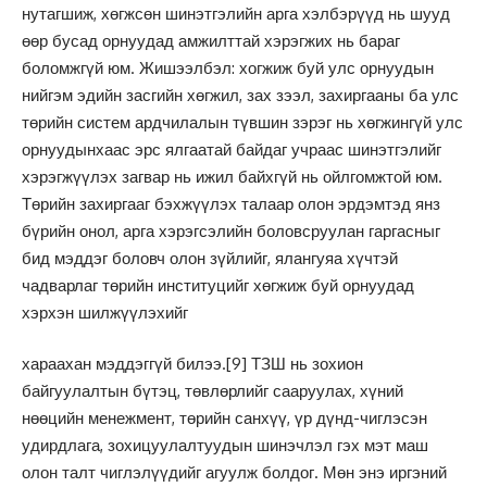
нутагшиж, хөгжсөн шинэтгэлийн арга хэлбэрүүд нь шууд
өөр бусад орнуудад амжилттай хэрэгжих нь бараг
боломжгүй юм. Жишээлбэл: хогжиж буй улс орнуудын
нийгэм эдийн засгийн хөгжил, зах зээл, захиргааны ба улс
төрийн систем ардчилалын түвшин зэрэг нь хөгжингүй улс
орнуудынхаас эрс ялгаатай байдаг учраас шинэтгэлийг
хэрэгжүүлэх загвар нь ижил байхгүй нь ойлгомжтой юм.
Төрийн захиргааг бэхжүүлэх талаар олон эрдэмтэд янз
бүрийн онол, арга хэрэгсэлийн боловсруулан гаргасныг
бид мэддэг боловч олон зүйлийг, ялангуяа хүчтэй
чадварлаг төрийн институцийг хөгжиж буй орнуудад
хэрхэн шилжүүлэхийг
хараахан мэддэггүй билээ.
[9]
ТЗШ нь зохион
байгуулалтын бүтэц, төвлөрлийг сааруулах, хүний
нөөцийн менежмент, төрийн санхүү, үр дүнд-чиглэсэн
удирдлага, зохицуулалтуудын шинэчлэл гэх мэт маш
олон талт чиглэлүүдийг агуулж болдог. Мөн энэ иргэний