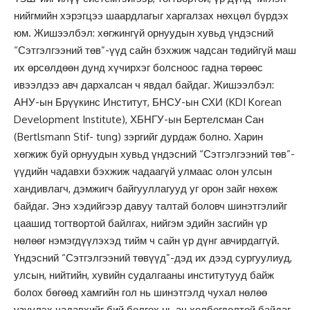
нийгмийн хэрэгцээ шаардлагыг харгалзах нөхцөл бүрдэх
юм. Жишээлбэл: хөгжингүй орнуудын хувьд үндэсний
“Сэтгэлгээний төв”-үүд сайн бэхжиж чадсан төдийгүй маш
их өрсөлдөөн дунд хүчирхэг болсноос гадна төрөөс
ивээлдээ авч дархалсан ч явдал байдаг. Жишээлбэл:
АНУ-ын Брүүкинс Институт, БНСУ-ын СХИ (KDI Korean
Development Institute), ХБНГУ-ын Бертелсман Сан
(Bertlsmann Stif- tung) зэргийг дурдаж болно. Харин
хөгжиж буй орнуудын хувьд үндэсний “Сэтгэлгээний төв”-
үүдийн чадавхи бэхжиж чадаагүй улмаас олон улсын
хандивлагч, дэмжигч байгууллагууд уг орон зайг нөхөж
байдаг. Энэ хэдийгээр давуу талтай боловч шинэтгэлийг
цаашид тогтвортой байлгах, нийгэм эдийн засгийн үр
нөлөөг нэмэгдүүлэхэд тийм ч сайн үр дүнг авчирдаггүй.
Үндэсний “Сэтгэлгээний төвүүд”-дэд их дээд сургуулиуд,
улсын, нийтийн, хувийн судалгааны институтууд байж
болох бөгөөд хамгийн гол нь шинэтгэлд чухал нөлөө
үзүүлэх чадавхийг бий болгох нь ач холбогдолтой байдаг.