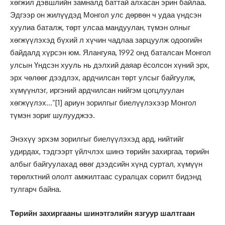
хөгжил дэвшлийн замналд баттай алхасан эрин байлаа.
Эдгээр он жилүүдэд Монгол улс дөрвөн ч удаа үндсэн
хуулиа баталж, төрт улсаа мандуулан, түмэн олныг
хөгжүүлэхэд бүхий л хүчин чадлаа зарцуулж одоогийн
байдалд хүрсэн юм. Ялангуяа, 1992 онд баталсан Монгол
улсын Үндсэн хууль нь дэлхий даяар ёсолсон хүний эрх,
эрх чөлөөг дээдлэх, ардчилсан төрт улсыг байгуулж,
хүмүүнлэг, иргэний ардчилсан нийгэм цогцлуулан
хөгжүүлэх…”
[1]
ариун зорилгыг биелүүлэхээр Монгол
түмэн зориг шулууджээ.
Энэхүү эрхэм зорилгыг биелүүлэхэд ард, нийтийг
удирдах, тэдгээрт үйлчлэх шинэ төрийн захиргаа, төрийн
албыг байгуулахад өвөг дээдсийн хүнд суртал, хүмүүн
төрөлхтний ололт амжилтаас суралцах сорилт бидэнд
тулгарч байна.
Төрийн захиргааны шинэтгэлийн язгуур шалтгаан