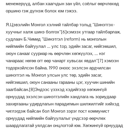
менежерүүд, албан хаагчдын зан үйл, соёлыг өөрчлөхөд
оршино гэж дүгнэж болох юм гэжээ.
Я.Цэвэлийн Монгол хэлний тайлбар тольд “Шинэтгэх-
хуучныг халж шинэ болгох”
[6]
хэмээх утгаар тайлбарлаж,
судлаач Б.Чимид “Шинэтгэл (reform) нь монголын
нийгмийн байгуулал … улс top, эдийн засаг, нийгэмшил,
оюун санааг сууриар нь өөрчлөн хөгжүүлэх, … нэг
чанараас нөгөө огт өөр чанарт хувьсах явдал”
[7]
хэмээн
тодорхойлсон байна. 1990 оноос эхэлсэн ардчилсан
шинэтгэл нь Монгол улсын улс төр, эдийн засаг,
нийгэмшил, оюун санааны гарааны цэг, хуучин шинийн
заагбайсан.
[8]
Эндээс үзэхэд хэдийгээр хөгжингүй
орнуудад эхэлсэн шинэтгэлийн хандлага нь зориудаар
захиргааны удирдлагын парадигмын шилжилтийг хийхэд
чиглэгдэж байсан бол Монгол зэрэг пост коммунист
орнуудад нийгмийн байгуулалыг үндсээр өөрчлөх
шаардлагатай уялдсан онцлогтой юм. Хөгжингүй орнуудад