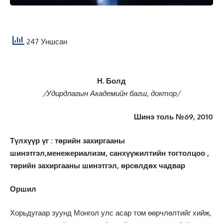
247 Уншсан
Н. Болд
/Удирдлагын Академийн багш, доктор/
Шинэ толь №69, 2010
Түлхүүр үг : төрийн захиргааны
шинэтгэл,менежериализм, санхүүжилтийн тогтолцоо ,
төрийн захиргааны шинэтгэл, өрсөлдөх чадвар
Оршил
Хорьдугаар зуунд Монгол улс асар том өөрчлөлтийг хийж,