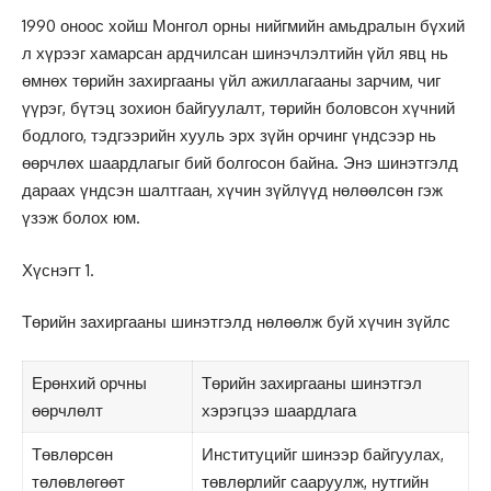
1990 оноос хойш Монгол орны нийгмийн амьдралын бүхий
л хүрээг хамарсан ардчилсан шинэчлэлтийн үйл явц нь
өмнөх төрийн захиргааны үйл ажиллагааны зарчим, чиг
үүрэг, бүтэц зохион байгуулалт, төрийн боловсон хүчний
бодлого, тэдгээрийн хууль эрх зүйн орчинг үндсээр нь
өөрчлөх шаардлагыг бий болгосон байна. Энэ шинэтгэлд
дараах үндсэн шалтгаан, хүчин зүйлүүд нөлөөлсөн гэж
үзэж болох юм.
Хүснэгт 1.
Төрийн захиргааны шинэтгэлд нөлөөлж буй хүчин зүйлс
Ерөнхий орчны
Төрийн захиргааны шинэтгэл
өөрчлөлт
хэрэгцээ шаардлага
Төвлөрсөн
Институцийг шинээр байгуулах,
төлөвлөгөөт
төвлөрлийг сааруулж, нутгийн