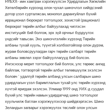
НҮБХХ- иин хамтран хэрэгжүүлсэн Удирдлагын Хөгжлийн
Хөтөлбөрийн хүрээнд олон чухал шинэчлэл хийгдсэний
дотор үзэл сурталжсан, монопол дарангуйлал бүхий
иррационал бюрократ тогтолцоог, зохистой (рационал)
бюрократ төрийн албыг байгуулахад чиглэсэн
институцийг бий болгож, эрх зүй орчныг бүрдүүлэх
үндсийг тавьсан. Энэ шинэчлэлийн хүрээнд Төрийн
албаны тухай хууль, түүнтэй холбоотойгоор олон дүрэм,
журам боловсруулагдан гарч төрийн салбарт төрийн
албаны зөвлөл зэрэг байгууллагууд бий болсон.
Ингэснээр мерит тогтолцоог бий болгох, улс төрөөс ангид
байлгаж, тогтвортой төрийн албыг төлөвшүүлж эхэлсэн
боловч ’ удалгүй төрийн албанд улсын салбарын шинэ
удирдлагын үзэл баримтлалын тухай улс төрийн хүрээнд
хүчтэй яригдаж эхэлсэн. Улмаар 1999 онд УИХ-д суудал
бүхий улс төрийн намын удирдагчид шинэ тогтолцоог
хуульчилж батлан хэрэгжүүлэхээр шийдвэрлэсэн. Шинэ
Зеландын загварыг хэрэгжүүлэх төслийг олон улсын