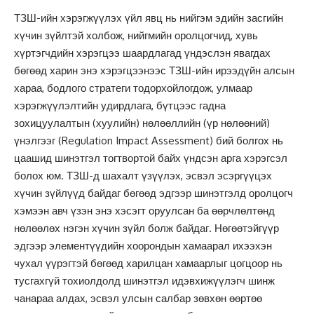
ТЗШ-ийн хэрэгжүүлэх үйл явц нь нийгэм эдийн засгийн
хүчин зүйлтэй холбож, нийгмийн оролцогчид, хувь
хүртэгчдийн хэрэгцээ шаардлагад үндэслэн явагдах
бөгөөд харин энэ хэрэгцээнээс ТЗШ-ийн ирээдүйн алсын
хараа, бодлого стратеги тодорхойлогдож, улмаар
хэрэгжүүлэлтийн удирдлага, бүтцээс гадна
зохицуулалтын (хуулийн) нөлөөллийн (үр нөлөөний)
үнэлгээг (Regulation Impact Assessment) бий болгох нь
цаашид шинэтгэл тогтвортой байх үндсэн арга хэрэгсэл
болох юм. ТЗШ-д шахалт үзүүлэх, эсвэл эсэргүүцэх
хүчин зүйлүүд байдаг бөгөөд эдгээр шинэтгэлд оролцогч
хэмээн авч үзэн энэ хэсэгт оруулсан ба өөрчлөлтөнд
нөлөөлөх нэгэн хүчин зүйл болж байдаг. Нөгөөтэйгүүр
эдгээр элементүүдийн хоорондын хамаарал ихээхэн
чухал үүрэгтэй бөгөөд харилцан хамаарлыг цогцоор нь
тусгахгүй тохиолдолд шинэтгэл идэвхижүүлэгч шинж
чанараа алдах, эсвэл улсын салбар зөвхөн өөртөө