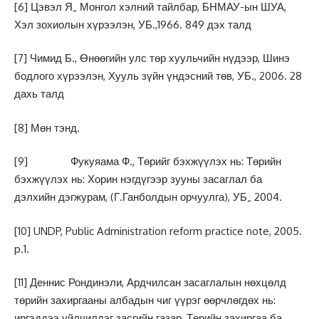
[6]
Цэвэл Я„ Монгол хэлний тайлбар, БНМАУ-ын ШУА,
Хэл зохиолын хүрээлэн, УБ.,1966. 849 дэх талд
[7]
Чимид Б., Өнөөгийн улс төр хуульчийн нүдээр, Шинэ
бодлого хүрээлэн, Хууль зүйн үндэсний төв, УБ., 2006. 28
дахь талд
[8]
Мөн тэнд.
[9]
Фукуяама Ф., Төрийг бэхжүүлэх нь: Төрийн
бэхжүүлэх нь: Хорин нэгдүгээр зууны засаглал ба
дэлхийн дэгжурам, (Г.Ганболдын орчуулга), УБ„ 2004.
[10]
UNDP, Public Administration reform practice note, 2005.
p.1.
[11]
Деннис Рондинэли, Ардчилсан засаглалын нөхцөлд
төрийн захиргааны албадын чиг үүрэг өөрчлөгдөх нь:
иргэддээ үйлчилдэг засгийн газар, Төрийн захиргаа ба