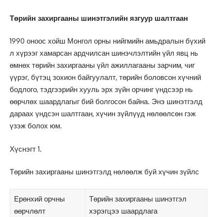
Төрийн захиргааны шинэтгэлийн язгуур шалтгаан
1990 оноос хойш Монгол орны нийгмийн амьдралын бүхий
л хүрээг хамарсан ардчилсан шинэчлэлтийн үйл явц нь
өмнөх төрийн захиргааны үйл ажиллагааны зарчим, чиг
үүрэг, бүтэц зохион байгуулалт, төрийн боловсон хүчний
бодлого, тэдгээрийн хууль эрх зүйн орчинг үндсээр нь
өөрчлөх шаардлагыг бий болгосон байна. Энэ шинэтгэлд
дараах үндсэн шалтгаан, хүчин зүйлүүд нөлөөлсөн гэж
үзэж болох юм.
Хүснэгт 1.
Төрийн захиргааны шинэтгэлд нөлөөлж буй хүчин зүйлс
Ерөнхий орчны
Төрийн захиргааны шинэтгэл
өөрчлөлт
хэрэгцээ шаардлага