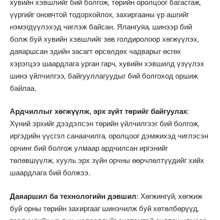
хувийн хэвшлийг бий болгож, төрийн оролцоог багасгаж,
үүргийг оновчтой тодорхойлох, захиргааны үр ашгийг
нэмэгдүүлэхэд чиглэж байсан. Ялангуяа, шинээр бий
болж буй хувийн хэвшлийг зөв голдиролоор хөгжүүлэх,
даяаршсан эдийн засагт өрсөлдөх чадварыг өсгөх
хэрэгцээ шаардлага урган гарч, хувийн хэвшилд үзүүлэх
шинэ үйлчилгээ, байгууллагуудыг бий болгоход оршиж
байлаа.
Ардчиллыг хөгжүүлж, эрх зүйт төрийг байгуулах
:
Хүний эрхийг дээдэлсэн төрийн үйлчилгээг бий болгож,
иргэдийн үүсгэл санаачилга, оролцоог дэмжихэд чиглэсэн
орчинг бий болгож улмаар ардчилсан иргэнийг
төлөвшүүлж, хууль эрх зүйн орчны өөрчлөлтүүдийг хийх
шаардлага бий болжээ.
Даяаршил ба технологийн дэвшил:
Хөгжингүй, хөгжиж
буй орны төрийн захиргааг шинэчилж буй хөтөлбөрүүд,