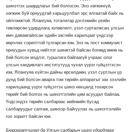
шинэтгэх шаардлагыг бий болгосон. Энэ хөгжингүй,
хөгжиж буй орнуудтай харьцуулбал эрс ялгаатай байх нь
ойлгомжтой. Ялангуяа, тоталитар дэглэмийн үеийн
төвлөрсөн удирдлага, юлөвлөлт, үзэл сурталжсан, улсын
өмч давамгайлсан эдийн засгийн харилцааг үндсээр
өөрчлөх сорилттой тулгарсан юм. Знэ нь пост коммунист
орнуудын хувьд нийтлэг шинжтэй байсан богөөд өмнө нь
бий болсон мэдлэг, туршлага байгаагүй учраас олог
улсын хандивлагч институтууд чухал үүрэг гүйцэтгэсэн
юм. Ялангуяа хүйтэн дайны өрсөлдөөн, үзэл суртлын үр
дүнд бий болсон аварга том төрийн аппаратыг зах зээлийн
харилцаанд үүрэг гүйцэтгэх шинэ нөхцөлд тохирсон
төрийг бий болгох нь шинэтгэлийн цөм асуудал байлаа.
Үндсэндээ төрийн салбараас иийгмийн бусад
салбаруудыг салгаж, шинээр байгуулах нь шинэтгэлийн
гол зорилт байсан юм.
Бюрократчилал ба Улсын салбарын шинэ удирдлага