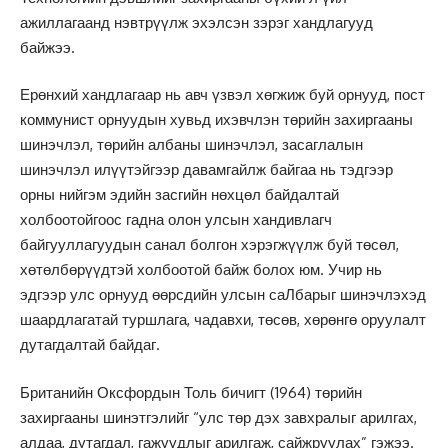
ажиллагаанд нэвтрүүлж эхэлсэн зэрэг хандлагууд
байжээ.
Ерөнхий хандлагаар нь авч үзвэл хөгжиж буй орнууд, пост
коммунист орнуудын хувьд ихэвчлэн төрийн захиргааны
шинэчлэл, төрийн албаны шинэчлэл, засаглалын
шинэчлэл илүүтэйгээр давамгайлж байгаа нь тэдгээр
орны нийгэм эдийн засгийн нөхцөл байдалтай
холбоотойгоос гадна олон улсын хандивлагч
байгууллагуудын санал болгон хэрэгжүүлж буй төсөл,
хөтөлбөрүүдтэй холбоотой байж болох юм. Учир нь
эдгээр улс орнууд өөрсдийн улсын саЛбарыг шинэчлэхэд
шаардлагатай туршлага, чадавхи, төсөв, хөрөнгө оруулалт
дутагдалтай байдаг.
Британийн Оксфордын Толь бичигт (1964) төрийн
захиргааны шинэтгэлийг “улс төр дэх завхралыг арилгах,
алдаа, дутагдал, гажуудлыг арилгаж, сайжруулах” гэжээ.