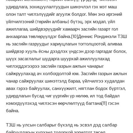
удирдлага, зохицуулалтуудын шинэчлэл гэх мэт маш
олон талт чиглэлүүдийг агуулж болдог. Мөн энэ иргэний
үйлчилгээний (төрийн албаны) бүтэц, эрх мэдап, үйл
ажиллагаа, шийдвэрүүдийг хамаарч засгийн газарт гол
анхаарлаа төвлөрүүлдэг байна.
[10]
Деннис Рондинэли ТЗШ
нь засгийн газруудыг хариуцлагын тогтолцоотой, аливаа
шийдвэр хууль ёсны дээдлэх үндсэн дээр гаргадаг болох,
шүүх засаглалыг шударга шуурхай ажиллуулахад
чиглэгддэгээрээ засгийн газрын ажпын чанарыг
сайжруулахад ач холбогдолтой юм. Засгийн газрын ажлын
чанар сайжруулах шинэтгэлд бараа, үйлчилгээ худалдан
авах гэрээ байгуулах, санхүүжилт, нягтлан бодох бүртгэл,
удирдлагын бусад чиг үүргийн үр нөлөө, ил тод байдал
нэмэгдүүлэхэд чиглэсэн өөрчлөлтүүд багтана
[11]
гэсэн
байна.
ТЗШ нь улсын салбарыг бүхэлд нь эсвэл дэд салбар
байгууллагын хүрээнд тодорхой зорилтот төсөл,