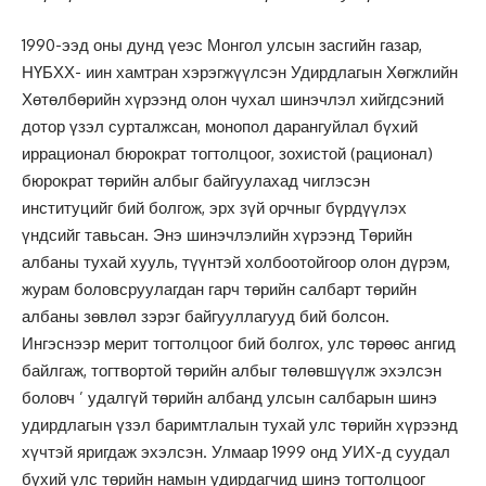
1990-ээд оны дунд үеэс Монгол улсын засгийн газар,
НҮБХХ- иин хамтран хэрэгжүүлсэн Удирдлагын Хөгжлийн
Хөтөлбөрийн хүрээнд олон чухал шинэчлэл хийгдсэний
дотор үзэл сурталжсан, монопол дарангуйлал бүхий
иррационал бюрократ тогтолцоог, зохистой (рационал)
бюрократ төрийн албыг байгуулахад чиглэсэн
институцийг бий болгож, эрх зүй орчныг бүрдүүлэх
үндсийг тавьсан. Энэ шинэчлэлийн хүрээнд Төрийн
албаны тухай хууль, түүнтэй холбоотойгоор олон дүрэм,
журам боловсруулагдан гарч төрийн салбарт төрийн
албаны зөвлөл зэрэг байгууллагууд бий болсон.
Ингэснээр мерит тогтолцоог бий болгох, улс төрөөс ангид
байлгаж, тогтвортой төрийн албыг төлөвшүүлж эхэлсэн
боловч ’ удалгүй төрийн албанд улсын салбарын шинэ
удирдлагын үзэл баримтлалын тухай улс төрийн хүрээнд
хүчтэй яригдаж эхэлсэн. Улмаар 1999 онд УИХ-д суудал
бүхий улс төрийн намын удирдагчид шинэ тогтолцоог