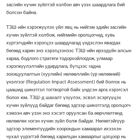
засгийн хүчин зүйлтэй холбон авч үзэх шаардлага бий
болсон байна.
ТЗШ-ийн хэрэгжүүлэх үйл явц нь нийгэм эдийн засгийн
хүчин зүйлтэй холбож, нийгмийн оролцогчид, хувь
хүртэгчдийн хэрэгцээ шаардлагад үндэслэн явагдах
бөгөөд харин энэ хэрэгцээнээс ТЗШ-ийн ирээдүйн алсын
хараа, бодлого стратеги тодорхойлогдож, улмаар
хэрэгжүүлэлтийн удирдлага, бүтцээс гадна
зохицуулалтын (хуулийн) нөлөөллийн (үр нөлөөний)
үнэлгээг (Regulation Impact Assessment) бий болгох нь
цаашид шинэтгэл тогтвортой байх үндсэн арга хэрэгсэл
болох юм. ТЗШ-д шахалт үзүүлэх, эсвэл эсэргүүцэх
хүчин зүйлүүд байдаг бөгөөд эдгээр шинэтгэлд оролцогч
хэмээн авч үзэн энэ хэсэгт оруулсан ба өөрчлөлтөнд
нөлөөлөх нэгэн хүчин зүйл болж байдаг. Нөгөөтэйгүүр
эдгээр элементүүдийн хоорондын хамаарал ихээхэн
чухал үүрэгтэй бөгөөд харилцан хамаарлыг цогцоор нь