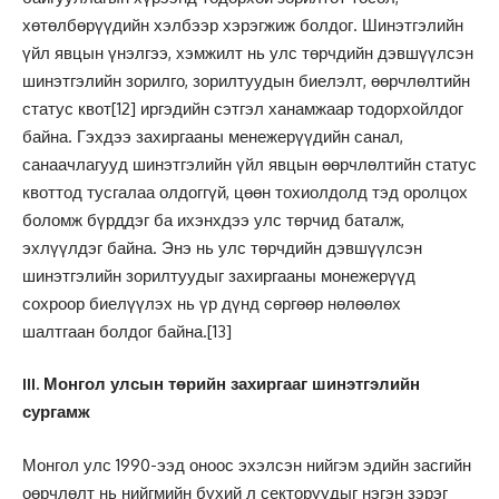
хөтөлбөрүүдийн хэлбээр хэрэгжиж болдог. Шинэтгэлийн
үйл явцын үнэлгээ, хэмжилт нь улс төрчдийн дэвшүүлсэн
шинэтгэлийн зорилго, зорилтуудын биелэлт, өөрчлөлтийн
статус квот
[12]
иргэдийн сэтгэл ханамжаар тодорхойлдог
байна. Гэхдээ захиргааны менежерүүдийн санал,
санаачлагууд шинэтгэлийн үйл явцын өөрчлөлтийн статус
квоттод тусгалаа олдоггүй, цөөн тохиолдолд тэд оролцох
боломж бүрддэг ба ихэнхдээ улс төрчид баталж,
эхлүүлдэг байна. Энэ нь улс төрчдийн дэвшүүлсэн
шинэтгэлийн зорилтуудыг захиргааны монежерүүд
сохроор биелүүлэх нь үр дүнд сөргөөр нөлөөлөх
шалтгаан болдог байна.
[13]
III. Монгол улсын төрийн захиргааг шинэтгэлийн
сургамж
Монгол улс 1990-ээд оноос эхэлсэн нийгэм эдийн засгийн
оөрчлөлт нь нийгмийн бүхий л секторуудыг нэгэн зэрэг