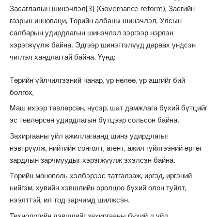
Засаглалын шинэчлэл
[3]
(Governance reform), Засгийн
газрын инноваци, Төрийн албаны шинэчлэл, Улсын
салбарын удирдлагын шинэчлэл зэргээр нэрлэн
хэрэгжүүлж байна. Эдгээр шинэтгэлүүд дараах үндсэн
чиглэл хандлагтай байна. Үүнд:
Төрийн үйлчилгээний чанар, үр нөлөө, үр ашгийг бий
болгох,
Маш ихээр төвлөрсөн, нүсэр, шат дамжлага бүхий бүтцийг
эс төвлөрсөн удирдлагын бүтцээр сольсон байна.
Захиргааны үйл ажиллагаанд шинэ удирдлагыг
нэвтрүүлж, нийтийн сонголт, агент, ажил гүйлгээний өртөг
зардлын зарчмуудыг хэрэгжүүлж эхэлсэн байна.
Төрийн монополь хэлбэрээс татгалзаж, иргэд, иргэний
нийгэм, хувийн хэвшлийн оролцоо бүхий олон туйлт,
нээлттэй, ил тод зарчимд шилжсэн.
Технологийн дэвшлийг захиргааны бүхий л үйл