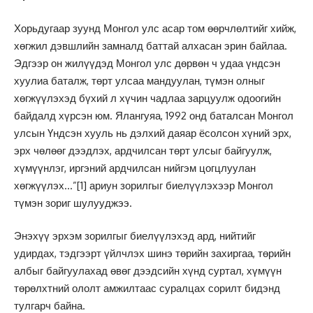
Хорьдугаар зуунд Монгол улс асар том өөрчлөлтийг хийж,
хөгжил дэвшлийн замналд баттай алхасан эрин байлаа.
Эдгээр он жилүүдэд Монгол улс дөрвөн ч удаа үндсэн
хуулиа баталж, төрт улсаа мандуулан, түмэн олныг
хөгжүүлэхэд бүхий л хүчин чадлаа зарцуулж одоогийн
байдалд хүрсэн юм. Ялангуяа, 1992 онд баталсан Монгол
улсын Үндсэн хууль нь дэлхий даяар ёсолсон хүний эрх,
эрх чөлөөг дээдлэх, ардчилсан төрт улсыг байгуулж,
хүмүүнлэг, иргэний ардчилсан нийгэм цогцлуулан
хөгжүүлэх…”
[1]
ариун зорилгыг биелүүлэхээр Монгол
түмэн зориг шулууджээ.
Энэхүү эрхэм зорилгыг биелүүлэхэд ард, нийтийг
удирдах, тэдгээрт үйлчлэх шинэ төрийн захиргаа, төрийн
албыг байгуулахад өвөг дээдсийн хүнд суртал, хүмүүн
төрөлхтний ололт амжилтаас суралцах сорилт бидэнд
тулгарч байна.