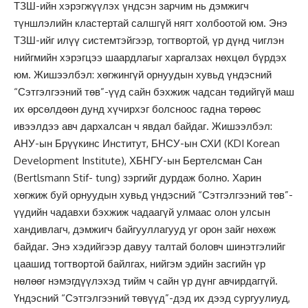
ТЗШ-ийн хэрэгжүүлэх үндсэн зарчим нь дэмжигч
түншлэлийн кластертай салшгүй нягт холбоотой юм. Энэ
ТЗШ-ийг илүү системтэйгээр, тогтвортой, үр дүнд чиглэн
нийгмийн хэрэгцээ шаардлагыг харгалзах нөхцөл бүрдэх
юм. Жишээлбэл: хөгжингүй орнуудын хувьд үндэсний
“Сэтгэлгээний төв”-үүд сайн бэхжиж чадсан төдийгүй маш
их өрсөлдөөн дунд хүчирхэг болсноос гадна төрөөс
ивээлдээ авч дархалсан ч явдал байдаг. Жишээлбэл:
АНУ-ын Брүүкинс Институт, БНСУ-ын СХИ (KDI Korean
Development Institute), ХБНГУ-ын Бертелсман Сан
(Bertlsmann Stif- tung) зэргийг дурдаж болно. Харин
хөгжиж буй орнуудын хувьд үндэсний “Сэтгэлгээний төв”-
үүдийн чадавхи бэхжиж чадаагүй улмаас олон улсын
хандивлагч, дэмжигч байгууллагууд уг орон зайг нөхөж
байдаг. Энэ хэдийгээр давуу талтай боловч шинэтгэлийг
цаашид тогтвортой байлгах, нийгэм эдийн засгийн үр
нөлөөг нэмэгдүүлэхэд тийм ч сайн үр дүнг авчирдаггүй.
Үндэсний “Сэтгэлгээний төвүүд”-дэд их дээд сургуулиуд,