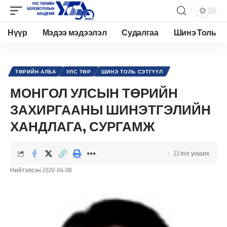
Нүүр
Мэдээ мэдээлэл
Судалгаа
Шинэ Толь
Academy.edu.mn
>
Нийтлэл
>
Улс төр
>
Төрийн алба
>
МОНГОЛ УЛСЫН ТӨРИЙН ЗАХИРГААНЫ ШИНЭТГЭЛИЙН ХАНДЛАГА, СУРГАМЖ
ТӨРИЙН АЛБА
УЛС ТӨР
ШИНЭ ТОЛЬ СЭТГҮҮЛ
МОНГОЛ УЛСЫН ТӨРИЙН
ЗАХИРГААНЫ ШИНЭТГЭЛИЙН
ХАНДЛАГА, СУРГАМЖ
23 min унших
Нийтэлсэн 2020-04-08