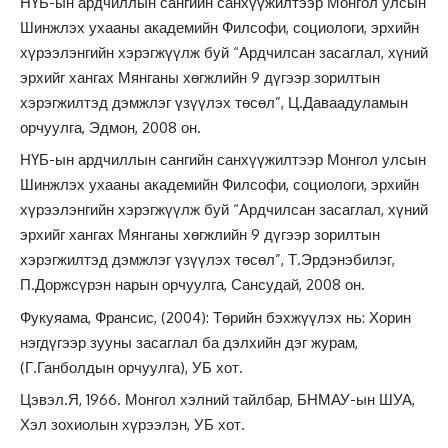
НҮБ-ын ардчиллын сангийн санхүүжилтээр Монгол улсын
Шинжлэх ухааны академийн Филсофи, социологи, эрхийн
хүрээлэнгийн хэрэгжүүлж буй “Ардчилсан засаглал, хүний
эрхийг хангах Мянганы хөгжлийн 9 дүгээр зорилтын
хэрэгжилтэд дэмжлэг үзүүлэх төсөл”, Ц.Даваадуламын
орчуулга, Эдмон, 2008 он.
НҮБ-ын ардчиллын сангийн санхүүжилтээр Монгол улсын
Шинжлэх ухааны академийн Филсофи, социологи, эрхийн
хүрээлэнгийн хэрэгжүүлж буй “Ардчилсан засаглал, хүний
эрхийг хангах Мянганы хөгжлийн 9 дүгээр зорилтын
хэрэгжилтэд дэмжлэг үзүүлэх төсөл”, Т.Эрдэнэбилэг,
П.Доржсүрэн нарын орчуулга, Сансудай, 2008 он.
Фукуяама, Франсис, (2004): Төрийн бэхжүүлэх нь: Хорин
нэгдүгээр зууны засаглал ба дэлхийн дэг журам,
(Г.Ганболдын орчуулга), УБ хот.
Цэвэл.Я, 1966. Монгол хэлний тайлбар, БНМАУ-ын ШУА,
Хэл зохиолын хүрээлэн, УБ хот.