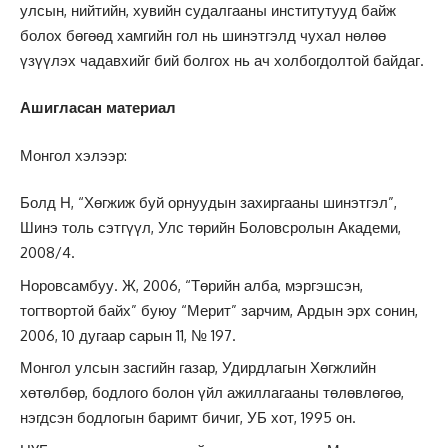
улсын, нийтийн, хувийн судалгааны институтууд байж
болох бөгөөд хамгийн гол нь шинэтгэлд чухал нөлөө
үзүүлэх чадавхийг бий болгох нь ач холбогдолтой байдаг.
Ашигласан материал
Монгол хэлээр:
Болд Н, “Хөгжиж буй орнуудын захиргааны шинэтгэл”,
Шинэ толь сэтгүүл, Улс төрийн Боловсролын Академи,
2008/4.
Норовсамбуу. Ж, 2006, “Төрийн алба, мэргэшсэн,
тогтвортой байх” буюу “Мерит” зарчим, Ардын эрх сонин,
2006, 10 дугаар сарын 11, № 197.
Монгол улсын засгийн газар, Удирдлагын Хөгжлийн
хөтөлбөр, бодлого болон үйл ажиллагааны төлөвлөгөө,
нэгдсэн бодлогын баримт бичиг, УБ хот, 1995 он.