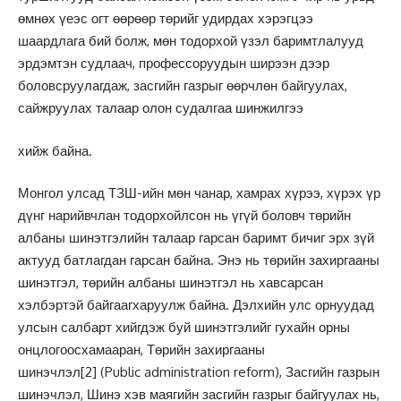
өмнөх үеэс огт өөрөөр төрийг удирдах хэрэгцээ
шаардлага бий болж, мөн тодорхой үзэл баримтлалууд
эрдэмтэн судлаач, профессоруудын ширээн дээр
боловсруулагдаж, засгийн газрыг өөрчлөн байгуулах,
сайжруулах талаар олон судалгаа шинжилгээ
хийж байна.
Монгол улсад ТЗШ-ийн мөн чанар, хамрах хүрээ, хүрэх үр
дүнг нарийвчлан тодорхойлсон нь үгүй боловч төрийн
албаны шинэтгэлийн талаар гарсан баримт бичиг эрх зүй
актууд батлагдан гарсан байна. Энэ нь төрийн захиргааны
шинэтгэл, төрийн албаны шинэтгэл нь хавсарсан
хэлбэртэй байгаагхаруулж байна. Дэлхийн улс орнуудад
улсын салбарт хийгдэж буй шинэтгэлийг гухайн орны
онцлогоосхамааран, Төрийн захиргааны
шинэчлэл
[2]
(Public administration reform), Засгийн газрын
шинэчлэл, Шинэ хэв маягийн засгийн газрыг байгуулах нь,