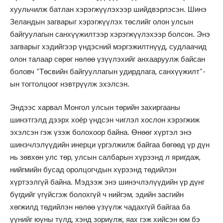
хуульчилж батлан хэрэгжүүлэхээр шийдвэрлэсэн. Шинэ
Зеландын загварыг хэрэгжүүлэх төслийг олон улсын
байгуулагын санхүүжилтээр хэрэгжүүлэхээр болсон. Энэ
загварыг хэдийгээр үндэсний мэргэжилтнүүд, судлаачид
олон талаар сөрөг нөлөө үзүүлэхийг анхааруулж байсан
боловч “Төсвийн байгууллагын удирдлага, санхүүжилт”-
ын тогтолцоог нэвтрүүлж эхэлсэн.
Эндээс харвал Монгол улсын төрийн захиргааны
шинэтгэлд дээрх хоёр үндсэн чиглэл хослон хэрэгжиж
эхэлсэн гэж үзэж болохоор байна. Өнөөг хүртэл энэ
шинэчлэлүүдийн инерци үргэлжилж байгаа бөгөөд үр дүн
нь зөвхөн улс төр, улсын салбарын хүрээнд л яригдаж,
нийгмийн бусад оролцогчдын хүрээнд төдийлэн
хүртээлгүй байна. Мэдээж энэ шинэчлэлүүдийн үр дүнг
бүгдийг үгүйсгэж болохгүй ч нийгэм, эдийн засгийн
хөгжилд төдийлэн нөлөө үзүүлж чадахгүй байгаа ба
үүнийг юуны тулд, хэнд зориулж, яах гэж хийсэн юм бэ