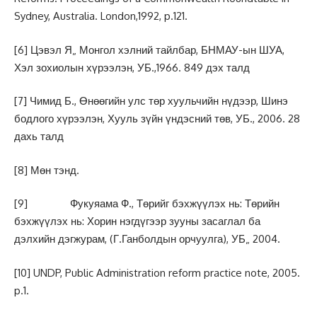
Sydney, Australia. London,1992, p.121.
[6]
Цэвэл Я„ Монгол хэлний тайлбар, БНМАУ-ын ШУА,
Хэл зохиолын хүрээлэн, УБ.,1966. 849 дэх талд
[7]
Чимид Б., Өнөөгийн улс төр хуульчийн нүдээр, Шинэ
бодлого хүрээлэн, Хууль зүйн үндэсний төв, УБ., 2006. 28
дахь талд
[8]
Мөн тэнд.
[9]
Фукуяама Ф., Төрийг бэхжүүлэх нь: Төрийн
бэхжүүлэх нь: Хорин нэгдүгээр зууны засаглал ба
дэлхийн дэгжурам, (Г.Ганболдын орчуулга), УБ„ 2004.
[10]
UNDP, Public Administration reform practice note, 2005.
p.1.