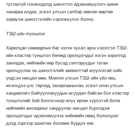
тусгахгүй тохиолдолд шинэтгэл идэвхижүүлэгч шинж
чанараа алдах, эсвэл улсын салбар зөвхөн өөртөө
зориулж шинэтгэлийн хэрэгжүүлэх болно.
ТЗШ-ийн түншлэл
Харилцан хамаарлын бас нэгэн чухал арга хэрэгсэл ТЗШ-
ийн кластер түншлэл бөгөөд оролцогчдыг нэгэн зорилгод
зангидах, нийгмийн өөр бусад секторуудыг татан
оролцуулах нь шинэтгэлийг амжилттай агуулгатай хийх
үндсэн нөхцөл мөн. Монгол улсын ТЗШ-ийн үйл явц
ихэнхдээ улс төрчид, захиргааныхан, эсвэл олон улсын
хандивлагч байгууллагуудын асуудал байсан бол кластер
түншлэлийг бий болгосноор илүү өргөн хүрээтэй болж
нийгмийн анхаарлыг хандуулах нөхцөл бүрэлдэж
оролцогчдыг идэвхижүүлэх нийгмийн нөөц бололцоог
дээд зэргээр ашиглах боломж бүрдэх юм.