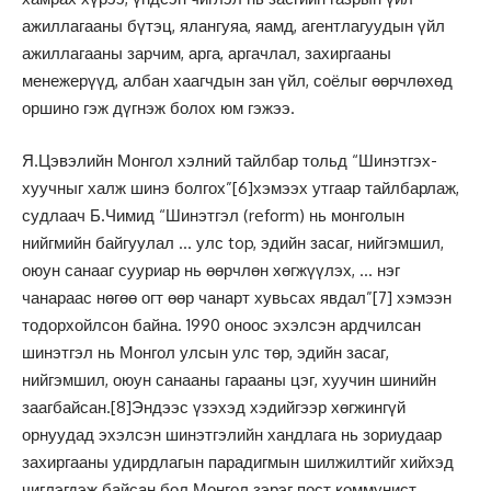
ажиллагааны бүтэц, ялангуяа, яамд, агентлагуудын үйл
ажиллагааны зарчим, арга, аргачлал, захиргааны
менежерүүд, албан хаагчдын зан үйл, соёлыг өөрчлөхөд
оршино гэж дүгнэж болох юм гэжээ.
Я.Цэвэлийн Монгол хэлний тайлбар тольд “Шинэтгэх-
хуучныг халж шинэ болгох”
[6]
хэмээх утгаар тайлбарлаж,
судлаач Б.Чимид “Шинэтгэл (reform) нь монголын
нийгмийн байгуулал … улс top, эдийн засаг, нийгэмшил,
оюун санааг сууриар нь өөрчлөн хөгжүүлэх, … нэг
чанараас нөгөө огт өөр чанарт хувьсах явдал”
[7]
хэмээн
тодорхойлсон байна. 1990 оноос эхэлсэн ардчилсан
шинэтгэл нь Монгол улсын улс төр, эдийн засаг,
нийгэмшил, оюун санааны гарааны цэг, хуучин шинийн
заагбайсан.
[8]
Эндээс үзэхэд хэдийгээр хөгжингүй
орнуудад эхэлсэн шинэтгэлийн хандлага нь зориудаар
захиргааны удирдлагын парадигмын шилжилтийг хийхэд
чиглэгдэж байсан бол Монгол зэрэг пост коммунист