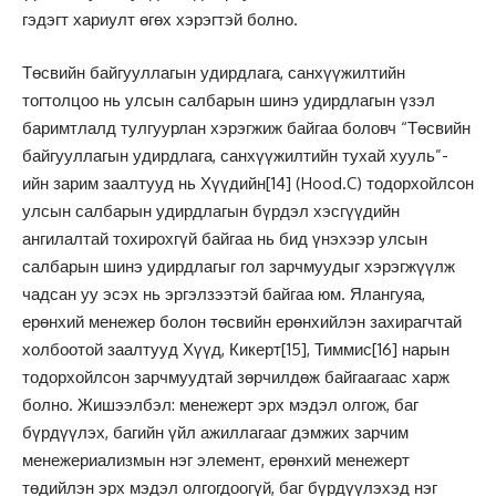
гэдэгт хариулт өгөх хэрэгтэй болно.
Төсвийн байгууллагын удирдлага, санхүүжилтийн
тогтолцоо нь улсын салбарын шинэ удирдлагын үзэл
баримтлалд тулгуурлан хэрэгжиж байгаа боловч “Төсвийн
байгууллагын удирдлага, санхүүжилтийн тухай хууль”-
ийн зарим заалтууд нь Хүүдийн
[14]
(Hood.C) тодорхойлсон
улсын салбарын удирдлагын бүрдэл хэсгүүдийн
ангилалтай тохирохгүй байгаа нь бид үнэхээр улсын
салбарын шинэ удирдлагыг гол зарчмуудыг хэрэгжүүлж
чадсан уу эсэх нь эргэлзээтэй байгаа юм. Ялангуяа,
ерөнхий менежер болон төсвийн ерөнхийлэн захирагчтай
холбоотой заалтууд Хүүд, Кикерт
[15]
, Тиммис
[16]
нарын
тодорхойлсон зарчмуудтай зөрчилдөж байгаагаас харж
болно. Жишээлбэл: менежерт эрх мэдэл олгож, баг
бүрдүүлэх, багийн үйл ажиллагааг дэмжих зарчим
менежериализмын нэг элемент, ерөнхий менежерт
төдийлэн эрх мэдэл олгогдоогүй, баг бүрдүүлэхэд нэг