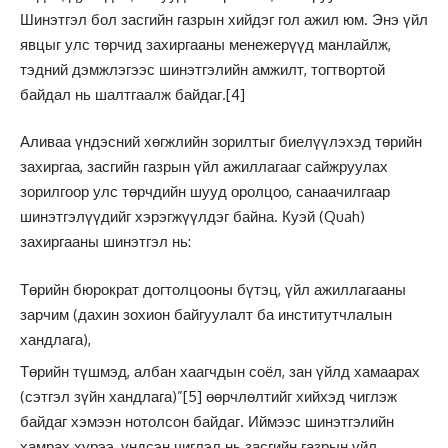
Шинэтгэл бол засгийн газрын хийдэг гол ажил юм. Энэ үйл
явцыг улс төрчид захиргааны менежерүүд манлайлж,
тэдний дэмжлэгээс шинэтгэлийн амжилт, тогтвортой
байдал нь шалтгаалж байдаг.
[4]
Аливаа үндэсний хөгжлийн зорилтыг биелүүлэхэд төрийн
захиргаа, засгийн газрын үйл ажиллагааг сайжруулах
зорилгоор улс төрчдийн шууд оролцоо, санаачилгаар
шинэтгэлүүдийг хэрэгжүүлдэг байна. Куэй (Quah)
захиргааны шинэтгэл нь:
Төрийн бюрократ догтолцооны бүтэц, үйл ажиллагааны
зарчим (дахин зохион байгуулалт ба институтчлалын
хандлага),
Төрийн түшмэд, албан хаагчдын соёл, зан үйлд хамаарах
(сэтгэл зүйн хандлага)”
[5]
өөрчлөлтийг хийхэд чиглэж
байдаг хэмээн нотолсон байдаг. Иймээс шинэтгэлийн
хамрах хүрээ, үндсэн чиглэл нь засгийн газрын үйл