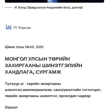
Н. Болд /Удирдлагын Академийн багш, доктор/
79 Уншсан
Шинэ толь №69, 2010
МОНГОЛ УЛСЫН ТӨРИЙН
ЗАХИРГААНЫ ШИНЭТГЭЛИЙН
ХАНДЛАГА, СУРГАМЖ
Түлхүүр үг : төрийн захиргааны
шинэтгэл,менежериализм, санхүүжилтийн тогтолцоо ,
төрийн захиргааны шинэтгэл, өрсөлдөх чадвар
Оршил