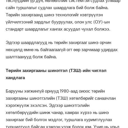
төслүүдийн үр дүн, нөлөөллийг системтэй судпах улмаар
сайн туршлагыг судлах шаардлага бий болж байна.
Төрийн захиргаанд шинэ технологийг нэвтрүүлэн
үйлчилгээний зардлыг бууруулах, олон улс (ОУ)-ын
стандарт шаардлагыг хангах асуудал чухал болжээ.
Эдгээр шаардлагууд нь төрийн захиргааг шинэ орчин
нөхцөлд өмнө нь байгаагаагүй огт өөр зарчмаар удирдах
шалтгаанууд болж байна.
Төрийн захиргааны шинэтгэл (ТЗШ)-ийн чиглэл
хандлага
Барууны хөгжингүй орнууд 1980-аад оиоос төрийн
захиргааны шинэтгэлийн (ТЗШ) хөтөлбөрийг санаачлан
хэрэгжүүлж эхэлсэн. Эдгээр шинэтгэлийн
хөтөлбөрүүдийн шинж чанар, хамрах хүрээ нь шинэ
захиргааг бий болгох мэдлэг, туршлага хуримтлуулах
туршилтууд байсан хэмээн үзэж болох юм. Учир нь урьд