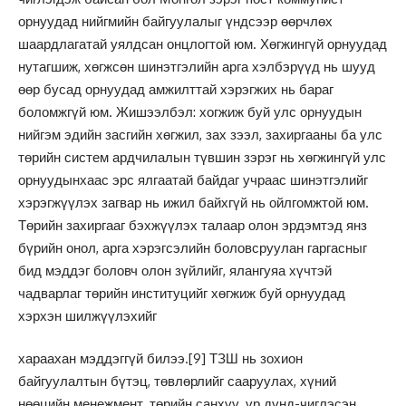
орнуудад нийгмийн байгуулалыг үндсээр өөрчлөх
шаардлагатай уялдсан онцлогтой юм. Хөгжингүй орнуудад
нутагшиж, хөгжсөн шинэтгэлийн арга хэлбэрүүд нь шууд
өөр бусад орнуудад амжилттай хэрэгжих нь бараг
боломжгүй юм. Жишээлбэл: хогжиж буй улс орнуудын
нийгэм эдийн засгийн хөгжил, зах зээл, захиргааны ба улс
төрийн систем ардчилалын түвшин зэрэг нь хөгжингүй улс
орнуудынхаас эрс ялгаатай байдаг учраас шинэтгэлийг
хэрэгжүүлэх загвар нь ижил байхгүй нь ойлгомжтой юм.
Төрийн захиргааг бэхжүүлэх талаар олон эрдэмтэд янз
бүрийн онол, арга хэрэгсэлийн боловсруулан гаргасныг
бид мэддэг боловч олон зүйлийг, ялангуяа хүчтэй
чадварлаг төрийн институцийг хөгжиж буй орнуудад
хэрхэн шилжүүлэхийг
хараахан мэддэггүй билээ.
[9]
ТЗШ нь зохион
байгуулалтын бүтэц, төвлөрлийг сааруулах, хүний
нөөцийн менежмент, төрийн санхүү, үр дүнд-чиглэсэн