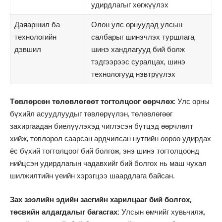
удирдлагыг хөгжүүлэх
Даяаршил ба
Олон улс орнуудад улсын
технологийн
салбарыг шинэчлэх туршлага,
дэвшил
шинэ хандлагууд бий болж
тэдгээрээс суралцах, шинэ
технологууд нэвтрүүлэх
Төвлөрсөн төлөвлөгөөт тогтолцоог өөрчлөх
: Улс орны
бүхийл асуудлуудыг төвлөрүүлэн, төлөвлөгөөг
захиргаадан биелүүлэхэд чиглэсэн бүтцэд өөрчлөлт
хийж, төвлөрөл саарсан ардчилсан нутгийн өөрөө удирдах
ёс бүхий тогтолцоог бий болгож, энэ шинэ тогтолцоонд
нийцсэн удирдлагын чадавхийг бий болгох нь маш чухал
шилжилтийн үеийн хэрэгцээ шаардлага байсан.
Зах зээлийн эдийн засгийн харилцааг бий болгох,
төсвийн алдагдалыг багасгах:
Улсын өмчийг хувьчилж,