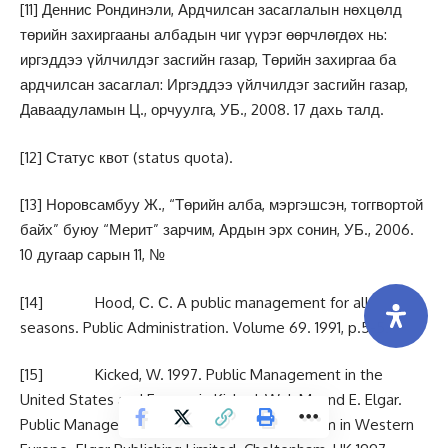
[11]
Деннис Рондинэли, Ардчилсан засаглалын нөхцөлд
төрийн захиргааны албадын чиг үүрэг өөрчлөгдөх нь:
иргэддээ үйлчилдэг засгийн газар, Төрийн захиргаа ба
ардчилсан засаглал: Иргэддээ үйлчилдэг засгийн газар,
Даваадуламын Ц., орчуулга, УБ., 2008. 17 дахь талд.
[12]
Статус квот (status quota).
[13]
Норовсамбуу Ж., “Төрийн алба, мэргэшсэн, тоггвортой
байх” буюу “Мерит” зарчим, Ардын эрх сонин, УБ., 2006.
10 дугаар сарын 11, №
[14]
Hood, С. С. A public management for all
seasons. Public Administration. Volume 69. 1991, p.5-5.
[15]
Kicked, W. 1997. Public Management in the
United States and Europe in Kicked, W. J. M. and E. Elgar.
Public Management and Administrative reform in Western