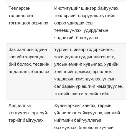
Төвлөрсөн
Институцийг шинээр байгуулах,
төлөвлөгөөт
төвлөрлийг сааруулж, нутгийн
тогтолцоог өөрчлөх
өөрөө удирдах ёсыг
төлөвшүүлэх, удирдлагын
чадавхийг бэхжүүлэх
Зах зээлийн эдийн
Үүргийг шинээр тодорхойлох,
засгийн харилцааг
зохицуулалтуудыг шинэчлэх,
бий болгох, төсвийн
улсын өмчийг хувьчлах, хувийн
алдагдалыгбагасгах
хэвшлийг дэмжих, өрсөлдөх
чадварыг нэмэгдүүлэх, улсын
салбарын үр ашгийг нэмэгдүүлэн,
төсвийн шинэчлэлийг хийх
Ардчиллыг
Хүний эрхийг хангах, төрийн
хөгжүүлэх, эрх зүйт
үйлчилгээг сайжруулах, иргэний
төрийг байгуулах
нийгмийн байгууллагыг
бэхжүүлэх, боловсон хүчний