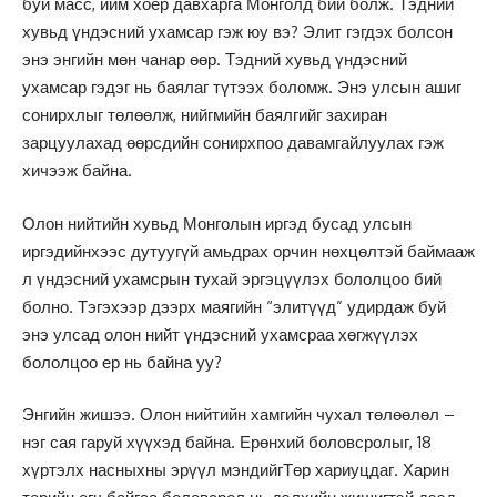
буй масс, ийм хоёр давхарга Монголд бий болж. Тэдний
хувьд үндэсний ухамсар гэж юу вэ? Элит гэгдэх болсон
энэ энгийн мөн чанар өөр. Тэдний хувьд үндэсний
ухамсар гэдэг нь баялаг түтээх боломж. Энэ улсын ашиг
сонирхлыг төлөөлж, нийгмийн баялгийг захиран
зарцуулахад өөрсдийн сонирхпоо давамгайлуулах гэж
хичээж байна.
Олон нийтийн хувьд Монголын иргэд бусад улсын
иргэдийнхээс дутуугүй амьдрах орчин нөхцөлтэй баймааж
л үндэсний ухамсрын тухай эргэцүүлэх бололцоо бий
болно. Тэгэхээр дээрх маягийн “элитүүд” удирдаж буй
энэ улсад олон нийт үндэсний ухамсраа хөгжүүлэх
бололцоо ер нь байна уу?
Энгийн жишээ. Олон нийтийн хамгийн чухал төлөөлөл –
нэг сая гаруй хүүхэд байна. Ерөнхий боловсролыг, 18
хүртэлх насныхны эрүүл мэндийгТөр хариуцдаг. Харин