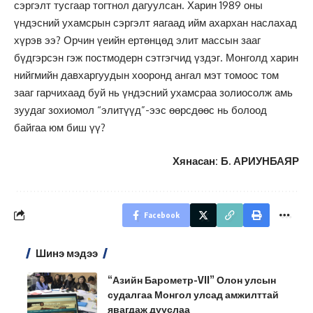
сэргэлт тусгаар тогтнол дагуулсан. Харин 1989 оны
үндэсний ухамсрын сэргэлт яагаад ийм ахархан наслахад
хүрэв ээ? Орчин үеийн ертөнцөд элит массын зааг
бүдгэрсэн гэж постмодерн сэтгэгчид үздэг. Монголд харин
нийгмийн давхаргуудын хооронд ангал мэт томоос том
зааг гарчихаад буй нь үндэсний ухамсраа золиосолж амь
зуудаг зохиомол “элитүүд”-ээс өөрсдөөс нь болоод
байгаа юм биш үү?
Хянасан: Б. АРИУНБАЯР
Facebook
Шинэ мэдээ
“Азийн Барометр-VII” Олон улсын
судалгаа Монгол улсад амжилттай
явагдаж дууслаа