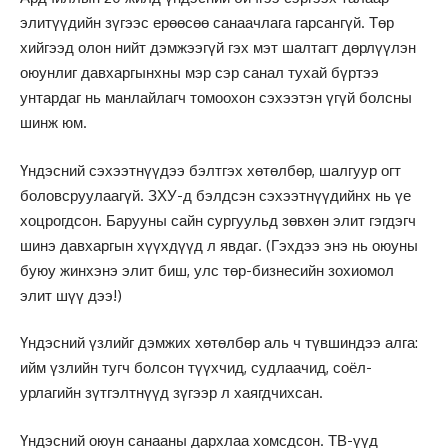
элитүүдийн зүгээс ерөөсөө санаачлага гарсангүй. Төр
хийгээд олон нийт дэмжээгүй гэх мэт шалтагт дөрлүүлэн
оюунлиг давхаргынхны мэр сэр санал тухай бүртээ
унтардаг нь манлайлагч томоохон сэхээтэн үгүй болсны
шинж юм.
Үндэсний сэхээтнүүдээ бэлтгэх хөтөлбөр, шалгуур огт
боловсруулаагүй. ЗХУ-д бэлдсэн сэхээтнүүдийнх нь үе
хоцрогдсон. Барууны сайн сургуульд зөвхөн элит гэгдэгч
шинэ давхаргын хүүхдүүд л явдаг. (Гэхдээ энэ нь оюуны
буюу жинхэнэ элит биш, улс төр-бизнесийн зохиомол
элит шүү дээ!)
Үндэсний үзлийг дэмжих хөтөлбөр аль ч түвшиндээ алга:
ийм үзлийн тугч болсон түүхчид, судлаачид, соёл-
урлагийн зүтгэлтнүүд зүгээр л хаягдчихсан.
Үндэсний оюун санааны дархлаа хомсдсон. ТВ-үүд