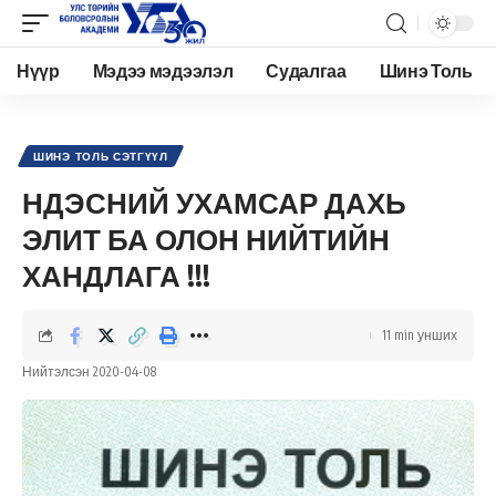
Нүүр
Мэдээ мэдээлэл
Судалгаа
Шинэ Толь
Academy.edu.mn
>
Нийтлэл
>
Шинэ Толь Сэтгүүл
>
НДЭСНИЙ УХАМСАР ДАХЬ ЭЛИТ БА ОЛОН НИЙТИЙН ХАНДЛАГА !!!
ШИНЭ ТОЛЬ СЭТГҮҮЛ
НДЭСНИЙ УХАМСАР ДАХЬ
ЭЛИТ БА ОЛОН НИЙТИЙН
ХАНДЛАГА !!!
11 min унших
Нийтэлсэн 2020-04-08