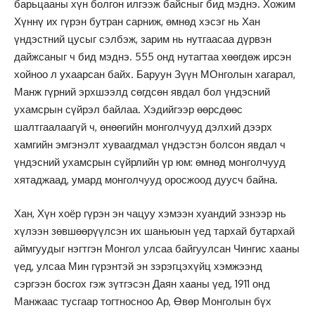
барьцааны хүн болгон илгээж байсныг бид мэднэ. Хожим
Хүннү их гүрэн бутран сарниж, өмнөд хэсэг нь Хан
үндэстний цусыг сэлбэж, зарим нь нутгаасаа дүрвэн
дайжсаныг ч бид мэднэ. 555 онд нутагтаа хөөгдөж ирсэн
хойноо л ухаарсан байх. Баруун Зүүн МОнголын хагарал,
Манж гүрний эрхшээлд сөгдсөн явдал бол үндэсний
ухамсрын сүйрэл байлаа. Хэдийгээр өөрсдөөс
шалтгаалаагүй ч, өнөөгийн монголчууд дэлхий дээрх
хамгийн эмгэнэлт хуваагдмал үндэстэн болсон явдал ч
үндэсний ухамсрын сүйрлийн үр юм: өмнөд монголчууд
хятаджаад, умард монголчууд оросжоод дуусч байна.
Хан, Хүн хоёр гүрэн эн чацуу хэмээн хуандий эзнээр нь
хүлээн зөвшөөрүүлсэн их шаньюын үед тархай бутархай
аймгуудыг нэгтгэн Монгол улсаа байгуулсан Чингис хааны
үед, улсаа Мин гүрэнтэй эн зэрэгцэхүйц хэмжээнд
сэргээн босгох гэж зүтгэсэн Даян хааны үед, 1911 онд
Манжаас тусгаар тогтносноо Ар, Өвөр Монголын бүх