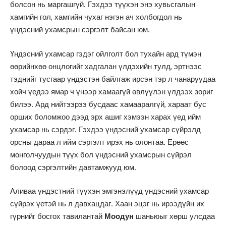
болсон нь маргашгүй. Гэхдээ түүхэн энэ хувьсгалын
хамгийн гол, хамгийн чухаг нэгэн ач холбогдол нь
үндэсний ухамсрын сэргэлт байсан юм.
Үндэсний ухамсар гэдэг ойлголт бол тухайн ард түмэн
өөрийнхөө онцлогийг хадгалан үлдэхийн тулд, эртнээс
тэднийг тусгаар үндэстэн байлгаж ирсэн тэр л чанаруудаа
хойч үедээ ямар ч үнээр хамаагүй өвлүүлэн үлдээх зориг
билээ. Ард нийтээрээ бусдаас хамааралгүй, хараат бус
орших боломжоо дээд эрх ашиг хэмээн харах үед ийм
ухамсар нь сэрдэг. Гэхдээ үндэсний ухамсар сүйрэлд
орсны дараа л ийм сэргэлт ирэх нь олонтаа. Ерөөс
монголчуудын түүх бол үндэсний ухамсрын сүйрэл
болоод сэргэлтийн давтамжууд юм.
Аливаа үндэстний түүхэн эмгэнэлүүд үндэсний ухамсар
сүйрэх үетэй нь л давхацдаг. Хаан эцэг нь ирээдүйн их
гүрнийг босгох тавилантай
Моодун
шаньюыг хөрш улсдаа