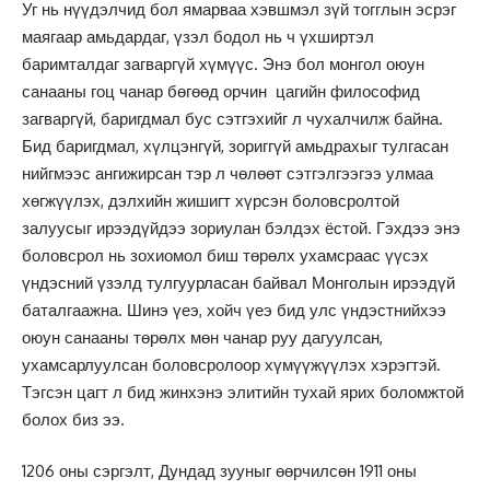
Уг нь нүүдэлчид бол ямарваа хэвшмэл зүй тогглын эсрэг
маягаар амьдардаг, үзэл бодол нь ч үхширтэл
баримталдаг загваргүй хүмүүс. Энэ бол монгол оюун
санааны гоц чанар бөгөөд орчин цагийн философид
загваргүй, баригдмал бус сэтгэхийг л чухалчилж байна.
Бид баригдмал, хүлцэнгүй, зориггүй амьдрахыг тулгасан
нийгмээс ангижирсан тэр л чөлөөт сэтгэлгээгээ улмаа
хөгжүүлэх, дэлхийн жишигт хүрсэн боловсролтой
залуусыг ирээдүйдээ зориулан бэлдэх ёстой. Гэхдээ энэ
боловсрол нь зохиомол биш төрөлх ухамсраас үүсэх
үндэсний үзэлд тулгуурласан байвал Монголын ирээдүй
баталгаажна. Шинэ үеэ, хойч үеэ бид улс үндэстнийхээ
оюун санааны төрөлх мөн чанар руу дагуулсан,
ухамсарлуулсан боловсролоор хүмүүжүүлэх хэрэгтэй.
Тэгсэн цагт л бид жинхэнэ элитийн тухай ярих боломжтой
болох биз ээ.
1206 оны сэргэлт, Дундад зууныг өөрчилсөн 1911 оны