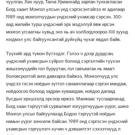
чуулган, Хөх нуур, Тагна Урианхайд зарлан тунхагласан
Богд хаант Монгол улсын үед сэргэсэнтэйгээ яг адилаар
1989 онд монголчуудын үндэсний ухамсар сэрсэн. 300-
аад жилийн турш үндэсний эрх мэдэлгүй явж ирсэн
монгол угсаатны хувьд энэ нь ач холбогдлоороо XIII зуунд
нэгдмэл улс байгуулсантай дүйхүйц чухаг явдал байв.
Түүхийг ард түмэн бүтээдэг. Гэлээ ч дээр дурдсан,
үндэсний ухамсрын сүйрэл болоод сэргэлтийн түүхэн
жишээнүүдийн гол буруутан, гол гавъяатан нь ямагт
боловсролтой анги давхарга байжээ. Монголчууд улс
үндсээ гэсэн ноёдын зүтгэл санаачлагаар сэргэн мандаж,
ноёдоосоо болоод задран хуваагдаж, ноёдоо дагаад
бусдын эрхшээлд орсоор иржээ. Манжаас тусгаарлахад
Богд хаан тэргүүтэй сурвалжит язгууртнуудын үүрэг, шинэ
Монгол улсыг байгуулахад Бодоо тэргүүтэй ноёдын
намын үүрэг зонхилж байсан. 1989 онд сэргэсэн үндэсний
ухамсрын тэргүүлэгч хүчин ч дэвшилтэт сэхээтнүүд л