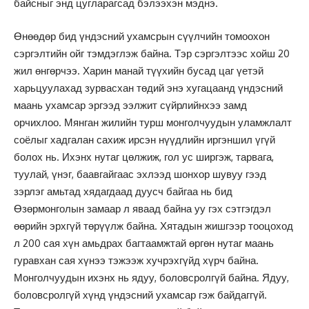
байсныг энд цугларагсад бэлээхэн мэднэ.
Өнөөдөр бид үндэсний ухамсрын сүүлчийн томоохон
сэргэлтийн ойг тэмдэглэж байна. Тэр сэргэлтээс хойш 20
жил өнгөрчээ. Харин манай түүхийн бусад цаг үетэй
харьцуулахад зурвасхан төдий энэ хугацаанд үндэсний
маань ухамсар эргээд ээлжит сүйрлийнхээ замд
орчихлоо. Мянган жилийн турш монголчуудын уламжлалт
соёлыг хадгалан сахиж ирсэн нүүдлийн иргэншил үгүй
болох нь. Ихэнх нутаг цөлжиж, гол ус ширгэж, тарвага,
туулай, үнэг, баавгайгаас эхлээд шонхор шувуу гээд
зэрлэг амьтад хядагдаад дуусч байгаа нь бид
Өзөрмонголын замаар л яваад байна уу гэх сэтгэгдэл
өөрийн эрхгүй төрүүлж байна. Хятадын жишгээр тооцоход
л 200 сая хүн амьдрах багтаамжтай өргөн нутаг маань
гуравхан сая хүнээ тэжээж хучрэхгүйд хүрч байна.
Монголчуудын ихэнх нь ядуу, боловсролгүй байна. Ядуу,
боловсролгүй хүнд үндэсний ухамсар гэж байдаггүй.