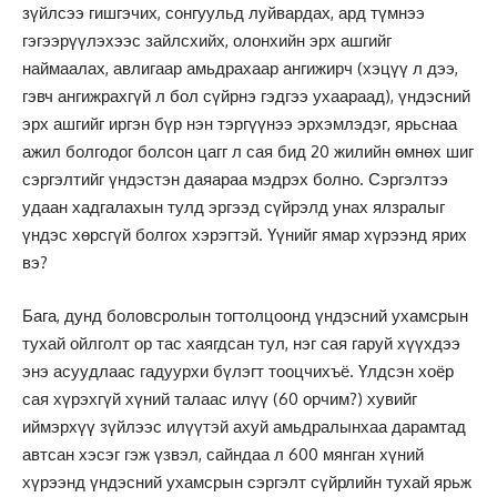
зүйлсээ гишгэчих, сонгуульд луйвардах, ард түмнээ
гэгээрүүлэхээс зайлсхийх, олонхийн эрх ашгийг
наймаалах, авлигаар амьдрахаар ангижирч (хэцүү л дээ,
гэвч ангижрахгүй л бол сүйрнэ гэдгээ ухаараад), үндэсний
эрх ашгийг иргэн бүр нэн тэргүүнээ эрхэмлэдэг, ярьснаа
ажил болгодог болсон цагг л сая бид 20 жилийн өмнөх шиг
сэргэлтийг үндэстэн даяараа мэдрэх болно. Сэргэлтээ
удаан хадгалахын тулд эргээд сүйрэлд унах ялзралыг
үндэс хөрсгүй болгох хэрэгтэй. Үүнийг ямар хүрээнд ярих
вэ?
Бага, дунд боловсролын тогтолцоонд үндэсний ухамсрын
тухай ойлголт ор тас хаягдсан тул, нэг сая гаруй хүүхдээ
энэ асуудлаас гадуурхи бүлэгт тооцчихъё. Үлдсэн хоёр
сая хүрэхгүй хүний талаас илүү (60 орчим?) хувийг
иймэрхүү зүйлээс илүүтэй ахуй амьдралынхаа дарамтад
автсан хэсэг гэж үзвэл, сайндаа л 600 мянган хүний
хүрээнд үндэсний ухамсрын сэргэлт сүйрлийн тухай ярьж