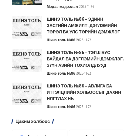
Мэдээ мэдээлэл
2025-11-24
ШИНЭ ТОЛЬ №86 – ЭДИЙН
ЗАСГИЙН АМЖИЛТ, ДЭГЛЭМИЙН
ТӨРӨЛ БА УЛС ТӨРИЙН ДЭМЖЛЭГ
Шинэ толь №86
2025-11-22
ШИНЭ ТОЛЬ №86 – ТЭГШ БУС
БАЙДАЛ БА ДЭГЛЭМИЙН ДЭМЖЛЭГ.
ЗҮҮН АЗИЙН ТОХИОЛДЛУУД
Шинэ толь №86
2025-11-22
ШИНЭ ТОЛЬ №86 – АВЛИГА БА
ИТГЭЛЦЛИЙН ХОЛБООСЫГ ДАХИН
НЯГТЛАХ НЬ
Шинэ толь №86
2025-11-22
Цахим холбоос