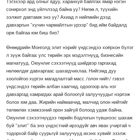
Тэгэхээр ард олныг ядуу, харанхуй байлгах ямар нэгэн
сонирхол энд үйлчлээд байна уу? Нөгөө л, түүхийн
ээлжит давтамж энэ үү? Ахиад л нийгмийн дээд
давхаргын “хүчин чармайлтын үрээр” бид ийм байдалд
орж байгаа юм биш биз?
Өнөөдрийн Монголд элит нэрийг үндсэндээ хоёрхон бүлэг
л зүүж байгаа: улс төрийн эрх мэдэлтнүүд, бизнесийн
магнатууд. Оюунлиг сэхээтнүүд шийдвэр гаргахад
нөлөөлдөг давхаргаас шахагдчихлаа. Нийгэмд дуу
хоолойгоо хүргэх магадлалтай масс /олон нийт/ гэвэл
үндсэндээ төрийн албан хаагчид, одоогоор аль нэг
давхаргад хамрагдах арай болоогүй залуучуудыг нэрлэж
болох юм даа. Жирийн наймаачид, малчид олон нийтийг
төлөөлөх хэмжээний орон зайгүй болоод удаж байна.
Оюунлиг сэхээтнүүдээ төрийн бодлогын түвшнээс шахаж
буй “элит” ба энэ үндэстний ирээдүйг авч явах учиртай ч
тодорхой байр суурьгүй залуучууд ихэнх хувийг эзэлж