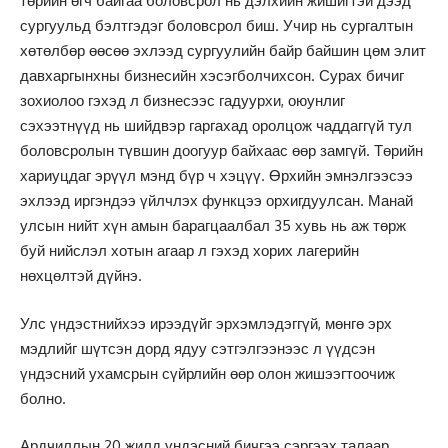
төрийн өгч байгаа боловсрол нь дэлхийн жишигтэй дээд
сургуульд бэлтгэдэг боловсрол биш. Учир нь сургалтын
хөтөлбөр өөсөө эхлээд сургуулийн байр байшин цөм элит
давхаргынхны бизнесийн хэсэгболчихсон. Сурах бичиг
зохиолоо гэхэд л бизнесээс гадуурхи, оюунлиг
сэхээтнүүд нь шийдвэр гаргахад оролцож чаддаггүй тул
боловсролын түвшин доогуур байхаас өөр замгүй. Төрийн
хариуцдаг эрүүл мэнд бүр ч хэцүү. Өрхийн эмнэлгээсээ
эхлээд иргэндээ үйлчлэх функцээ орхигдуулсан. Манай
улсын нийт хүн амын барагцаалбал 35 хувь нь аж төрж
буй нийслэл хотын агаар л гэхэд хорих лагерийн
нөхцөлтэй дүйнэ.
Улс үндэстнийхээ ирээдүйг эрхэмлэдэггүй, мөнгө эрх
мэдлийг шүтсэн дорд ядуу сэтгэлгээнээс л үүдсэн
үндэсний ухамсрын сүйрлийн өөр олон жишээгтоочиж
болно.
Ардчиллын 20 жилд үндэсний бичгээ сэргээх талаар