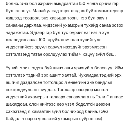
болно. Энэ бол жирийн амьдралтай 150 мянга орчим гэр
бүл гэсэн үг. Манай улсад хэрэглэгдэж буй компьютерээр
жишээд тооцвол, энэ хавьцаа тооны гэр бүл оюун
санааны дархлаа, үндэсний ухамсрын тухайд санаа зовох
чадамжтай. Эдгээр гэр бүл тус бүрийг нэг нэг л хүн
жолоодож аваа. 100 гаруйхан мянган хүнийг улс
үндэстнийхээ эрүүл саруул ирээдүйг эрхэмлэсэн
сэтгэлгээнд татан оролцуулах тийм ч хэцүү зүйл биш.
Үүнийг элит гэгдэж буй шинэ анги ярихгүй л болов уу. Ийм
сэтгэлгээ тэдний эрх ашигт халтай. Чухамдаа тэдний эрх
ашгийг дээдэлсэн тогтолцоо л өнөөгийн энэ байдлыг
нөхцөлдүүлсэн шүү дээ. Тэгэхээр өнөөдөр монгол
үндэстний ухамсрын талаарх санаачлага нь “элит” ангиас
шахагдсан, олон нийтээс өөр үзэл бодолтой цөөхөн
сэхээтэнд л хамаатай зүйл болчихоод байна. (Энэ
байдал ч өөрөө үндэсний ухамсрын сүйрэл юм)