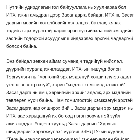
Нутгийн удирдлагын гол байгууллага нь хуулиараа бол
ИТХ, ажил амьдрал дээр Засаг дарга байдаг. ИТХ нь Засаг
даргын мөрийн хөтөлбөрийг хэлэлцэх, батлах, хянах
төдий л эрх үүрэгтэй, харин орон нутгийнхаа нийгэм эдийн
засгийн тодорхой асуудлыг шийдвэрлэх эрхгүй, чадваргүй
болсон байна.
Энэ байдал зөвхөн аймаг суманд ч төдийгүй нийслэл,
дүүргийн хуралд ажиглагддаг. ИТХ-ын гишүүд болон
Тэргүүлэгч нь “мөнгөний эрх мэдэлгүй хөгшин лүгээ адил
үглэхээс хэтрэхгүй”, харин “мэдлэг хомс мэдэл ихтэй”
Засаг дарга нь өмч, хөрөнгийн эрхийг эдэлж, эрх мэдлийн
төвлөрөл үүсч байна. Нам томилгоотой, хэмжээгүй эрхтэй
Засаг дарга нар олширох бий… Засаг даргын эрх мэдэл нь
ИТХ-аас харьцангуй их бөгөөд нэгэн зөрчилтэй зүйл
ажиглагддаг. Үндсэн хуульд Засаг даргын “Хурлын
шийдвэрийг хэрэгжүүлэх” үүргийг ЗЗНДТУ-ын хуульд
“Төрийн удирдлагыг хэрэгжүүлэх” гэж өөрчилсөн байдаг.