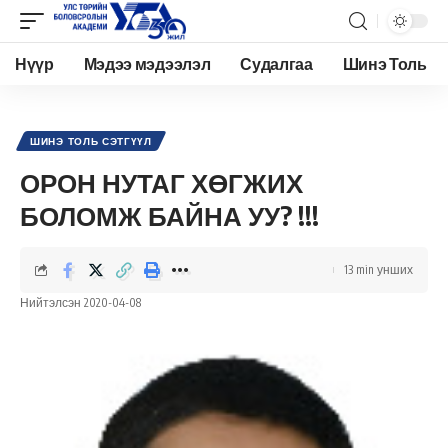
Нүүр
Мэдээ мэдээлэл
Судалгаа
Шинэ Толь
Academy.edu.mn
>
Нийтлэл
>
Шинэ Толь Сэтгүүл
>
ОРОН НУТАГ ХӨГЖИХ БОЛОМЖ БАЙНА УУ? !!!
ШИНЭ ТОЛЬ СЭТГҮҮЛ
ОРОН НУТАГ ХӨГЖИХ
БОЛОМЖ БАЙНА УУ? !!!
13 min унших
Нийтэлсэн 2020-04-08