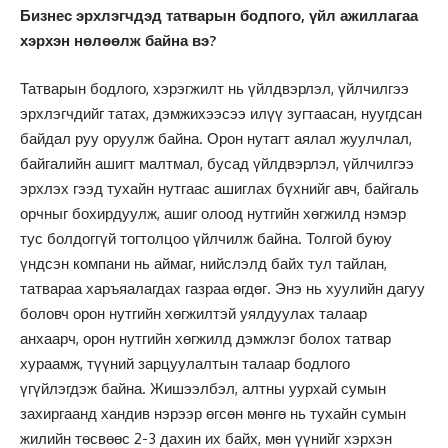
Бизнес эрхлэгчдэд татварын бодпого, үйл ажиллагаа
хэрхэн нөлөөлж байна вэ?
Татварын бодлого, хэрэгжилт нь үйлдвэрлэл, үйлчилгээ
эрхлэгчдийг татах, дэмжихээсээ илүү зугтаасан, нуугдсан
байдал руу оруулж байна. Орон нутагт аялал жуулчлал,
байгалийн ашигт малтмал, бусад үйлдвэрлэл, үйлчилгээ
эрхлэх гээд тухайн нутгаас ашиглах бүхнийг авч, байгаль
орчныг бохирдуулж, ашиг олоод нутгийн хөгжилд нэмэр
тус болдоггүй тогтолцоо үйлчилж байна. Толгой буюу
үндсэн компани нь аймаг, нийслэлд байх тул тайлан,
татвараа харъяалагдах газраа өгдөг. Энэ нь хуулийн дагуу
боловч орон нутгийн хөгжилтэй уялдуулах талаар
анхаарч, орон нутгийн хөгжилд дэмжлэг болох татвар
хураамж, түүний зарцуулалтын талаар бодлого
үгүйлэгдэж байна. Жишээлбэл, алтны уурхай сумын
захиргаанд хандив нэрээр өгсөн мөнгө нь тухайн сумын
жилийн төсвөөс 2-3 дахин их байх, мөн үүнийг хэрхэн