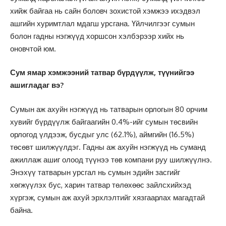
хийж байгаа нь сайн боловч зохистой хэмжээ ихэдвэл
ашгийн хуримтлал мдагш урсгана. Үйлчилгээг сумын
болон гадны нэгжүүд хоршсон хэлбэрээр хийх нь
оновчтой юм.
Сум ямар хэмжээний татвар бүрдүүлж, түүнийгээ
ашигладаг вэ?
Сумын аж ахуйн нэгжүүд нь татварын орлогын 80 орчим
хувийг бүрдүүлж байгаагийн 0.4%-ийг сумын төсвийн
орлогод үлдээж, бусдыг улс (62.1%), аймгийн (16.5%)
төсөвт шилжүүлдэг. Гадны аж ахуйн нэгжүүд нь суманд
ажиллаж ашиг олоод түүнээ төв компани руу шилжүүлнэ.
Энэхүү татварын урсгал нь сумын эдийн засгийг
хөгжүүлэх бус, харин татвар төлөхөөс зайлсхийхэд
хүргэж, сумын аж ахуй эрхлэлтийг хязгаарлах магадтай
байна.