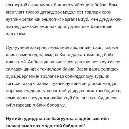
тогтвортой ажиллуулах бодлого үгүйлэгдэж байна. Яам,
агентлагт төсвөө дагаад эрх мэдэл хэт төвлөрч орон
нутгийн хөгжлийн онцлогийг харгалзахгүй. мөн дунд анхан
шатанд хамтарч ажиллах арга үгүйлэгдэж байгаагийн
илрэл юм.
Сургуулийн захирал, эмнэлгийн эрхлэгчийг сайд, газрын
дарга томилоод, заримдаа Засаг дарга томилоод байх
жишээтэй. Албан тушаалын зэрэг дэв гэхээсээ хүнээсээ
хамаарч шийдэх тохиолдол байна. Засаг дарга солигдох
бүр цэцэрлэгийн эрхлэгч нар солигддог муу зуршил
тогтсон газар ч байна. Тухайн нутгийн онцлогийг мэддэг,
мэргэжил чадвар туршлагатай удирдах ажилтны бодлого,
томилгооны асуудлыг шийдэхгүй бол энэ мэт будилсан
зүйл гарсаар л байх болов уу.
Нутгийн удирдлагын байгууллага эдийн засгийн
талаар ямар эрх мэдэлтэй байдаг вэ?