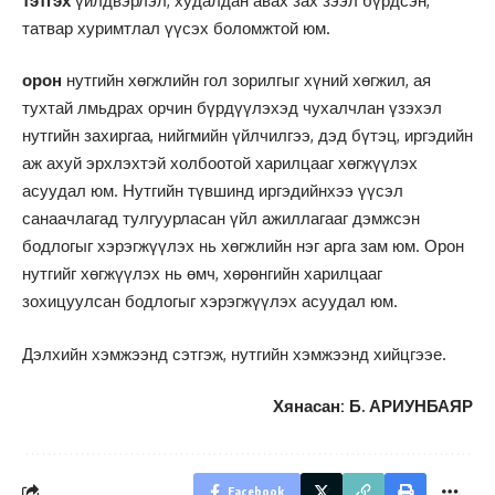
тэтгэх
үйлдвэрлэл, худалдан авах зах зээл бүрдсэн,
татвар хуримтлал үүсэх боломжтой юм.
орон
нутгийн хөгжлийн гол зорилгыг хүний хөгжил, ая
тухтай лмьдрах орчин бүрдүүлэхэд чухалчлан үзэхэл
нутгийн захиргаа, нийгмийн үйлчилгээ, дэд бүтэц, иргэдийн
аж ахуй эрхлэхтэй холбоотой харилцааг хөгжүүлэх
асуудал юм. Нутгийн түвшинд иргэдийнхээ үүсэл
санаачлагад тулгуурласан үйл ажиллагааг дэмжсэн
бодлогыг хэрэгжүүлэх нь хөгжлийн нэг арга зам юм. Орон
нутгийг хөгжүүлэх нь өмч, хөрөнгийн харилцааг
зохицуулсан бодлогыг хэрэгжүүлэх асуудал юм.
Дэлхийн хэмжээнд сэтгэж, нутгийн хэмжээнд хийцгээе.
Хянасан: Б. АРИУНБАЯР
Facebook