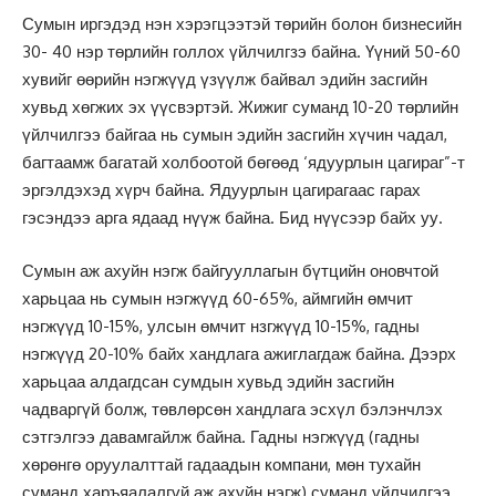
Сумын иргэдэд нэн хэрэгцээтэй төрийн болон бизнесийн
30- 40 нэр төрлийн голлох үйлчилгзэ байна. Үүний 50-60
хувийг өөрийн нэгжүүд үзүүлж байвал эдийн засгийн
хувьд хөгжих эх үүсвэртэй. Жижиг суманд 10-20 төрлийн
үйлчилгээ байгаа нь сумын эдийн засгийн хүчин чадал,
багтаамж багатай холбоотой бөгөөд ‘ядуурлын цагираг”-т
эргэлдэхэд хүрч байна. Ядуурлын цагирагаас гарах
гэсэндээ арга ядаад нүүж байна. Бид нүүсээр байх уу.
Сумын аж ахуйн нэгж байгууллагын бүтцийн оновчтой
харьцаа нь сумын нэгжүүд 60-65%, аймгийн өмчит
нэгжүүд 10-15%, улсын өмчит нзгжүүд 10-15%, гадны
нэгжүүд 20-10% байх хандлага ажиглагдаж байна. Дээрх
харьцаа алдагдсан сумдын хувьд эдийн засгийн
чадваргүй болж, төвлөрсөн хандлага эсхүл бэлэнчлэх
сэтгэлгээ давамгайлж байна. Гадны нэгжүүд (гадны
хөрөнгө оруулалттай гадаадын компани, мөн тухайн
суманд харъяалалгүй аж ахуйн нэгж) суманд үйлчилгээ