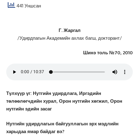
441 Уншсан
Г. Жаргал
/Удирдпагын Академийн ахлах багш, докторант/
Шинэ толь №70, 2010
Түлхүүр үг: Нутгийн удирдлага, Иргэдийн
төлөөлөгчдийн хурал, Орон нутгийн хөгжил, Орон
нутгийн эдийн засаг
Нутгийн удирдлагын байгууллагын эрх мэдлийн
харыдаа ямар байдаг вэ?