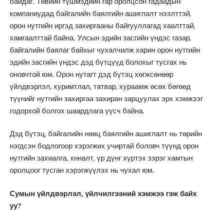
байдаг. Төвийн түшмэдийн гар оролцсон гадаадын
компаниудад байгалийн баялгийн ашиглалт нээлттэй,
орон нутгийн иргэд захиргааны байгууллагад хаалттай,
хамгаалттай байна. Улсын эдийн засгийн үндэс газар,
байгалийн баялаг байхыг чухалчилж харин орон нутгийн
эдийн засгийн үндэс дэд бүтцүүд болохыг тусгах нь
оновчтой юм. Орон нутагт дэд бүтэц хөгжсөнөөр
үйлдвэрлэл, хуримтлал, татвар, хураамж өсөх бөгөөд
түүнийг нутгийн захиргаа захиран зарцуулах эрх хэмжээг
годорхой болгох шаардлага үүсч байна.
Дэд бүтэц, байгалийн нөөц баялгийн ашиглалт нь төрийн
нэгдсэн бодлогоор хэрэгжих учиртай боловч түүнд орон
нутгийн захиалга, хнналт, үр дүнг хүртэх зэрэг хамтын
оролцоог тусган хэрэгжүүлэх нь чухал юм.
Сумын үйлдвэрлэл, үйлчилгээний хэмжээ гэж байх
уу?