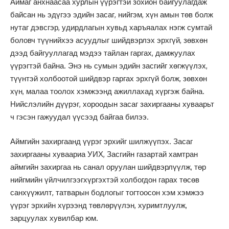
Аймаг анхнаасаа хурлын үүрэгтэй зохион байгуулагдаж
байсан нь эдүгээ эдийн засаг, нийгэм, хүн амын төв болж
нутаг дэвсгэр, удирдлагын хувьд харъяалах нэгж сумтай
боловч түүнийхээ асуудлыг шийдвэрлэх эрхгүй, зөвхөн
дээд байгууллагад мэдээ тайлан гаргах, дамжуулах
үүрэгтэй байна. Энэ нь сумын эдийн засгийг хөгжүүлэх,
түүнтэй холбоотой шийдвэр гаргах эрхгүй болж, зөвхөн
хүн, малаа тоолох хэмжээнд ажиллахад хүргэж байна.
Нийслэлийн дүүрэг, хороодын засаг захиргааны хуваарьт
ч гэсэн гажуудал үүсээд байгаа билээ.
Аймгийн захиргаанд үүрэг эрхийг шилжүүпэх. Засаг
захиргааны хуваариа УИХ, Засгийн газартай хамтран
аймгийн захиргаа нь санал оруулан шийдвэрлүүлж, төр
нийгмийн үйлчилгээгхүргэхтэй холбогдон гарах төсөв
санхүүжилт, татварын бодлогыг тогтоосон хэм хэмжээ
үүрэг эрхийн хүрээнд төвлөрүүлэн, хуримтлуулж,
зарцуулах хувилбар юм.