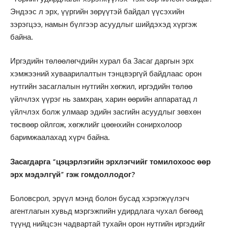
Эндээс л эрх, үүргийн зөрүүтэй байдал үүсэхийн
зэрэгцээ, намын бүлгээр асуудлыг шийдэхэд хүргэж
байна.
Иргэдийн төлөөлөгчдийн хурал ба Засаг даргын эрх
хэмжээний хуваарилалтын тэнцвэргүй байдлаас орон
нутгийн засаглалын нутгийн хөгжил, иргэдийн төлөө
үйлчлэх үүрэг нь замхран, харин өөрийн аппаратад л
үйлчлэх болж улмаар эдийн засгийн асуудлыг зөвхөн
төсвөөр ойлгож, хөгжлийг цөөнхийн сонирхолоор
баримжаалахад хүрч байна.
Засагдарга “цэцэрлэгийн эрхлэгчийг томилохоос өөр
эрх мэдэлгүй” гэж гомдоллодог?
Боловсрол, эрүүл мэнд болон бусад хэрэгжүүлэгч
агентлагын хувьд мэргэжпийн удирдлага чухал бөгөөд
түүнд нийцсэн чадвартай тухайн орон нутгийн иргэдийг