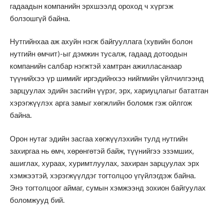
гадаадын компанийн эрхшээлд ороход ч хүргэж
болзошгүй байна.
Нутгийнхаа аж ахуйн нэгж байгууллага (хувийн болон
нутгийн өмчит)-ыг дэмжин тусалж, гадаад дотоодын
компанийн салбар нэгжтэй хамтран ажилласанаар
түүнийхээ үр шимийг иргэдийнхээ нийгмийн үйлчилгээнд
зарцуулах эдийн засгийн үүрэг, эрх, хариуцлагыг бататган
хэрэгжүүлэх арга замыг хөгжлийн боломж гэж ойлгож
байна.
Орон нутаг эдийн засгаа хөгжүүлэхийн тулд нутгийн
захиргаа нь өмч, хөрөнгөтэй байж, түүнийгээ эзэмших,
ашиглах, хураах, хуримтлуулах, захиран зарцуулах эрх
хэмжээтэй, хэрэгжүүлдэг тогтолцоо үгүйлэгдэж байна.
Энэ тогтолцоог аймаг, сумын хэмжээнд зохион байгуулах
боломжууд бий.