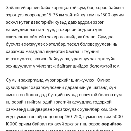
Зайлшгүй оршин байх хэрэгцээтэй сум, баг, хороо байхын
зэрэгцээ хоорондоо 15-75 км зайтай, хүн ам нь 1500 орчим,
эсхүл нутаг дэвсгэрийн хувьд давхардсан зэрэг
нэгжүүдийг нэгтгэн түүнд тохирсон бодлого үйл
ажиллагааг аймгийн захиргаа шийдэж болно. Сумдаа
бүсчлэн хөгжүүлэх хөтөлбөр, төсөл боловсруулсан нь
хэрэгжих магадлал өндөртэй байгаа ч түүнийг
хэрэгжүүлэх, зохион байгуулах, урамшуулах эрх зүйн
зохицуулалт үгүйлэгдэж байгааг шийдэх боломжтой юм.
Сумын захиргаанд үүрэг эрхийг шилжүүлэх. Өмнөх
хувилбарыг хэрэгжүүлсэний дараагийн үе шатанд хүн
амын тоо болон дэд бүтцийн хувьд оновчтой болсон сум
нь өөрийн нийгэм, эдийн засгийн асуудлаа тодорхой
хэмжээнд шийдвэрлэн хэрэгжүүлэх хувилбар юм. Энэ
үед сумын тоо ойролцоогоор 160-250, сумын хүн ам 5000-
10000 орчим байвал аж ахуй эрхлэлт нь өөрөө
өөрийгөө