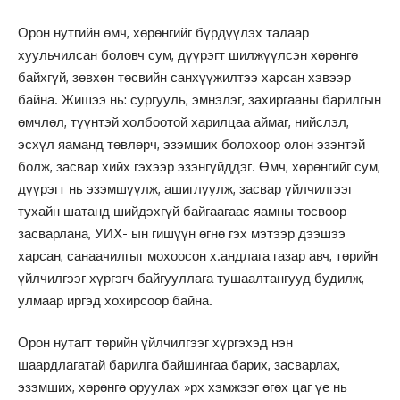
Орон нутгийн өмч, хөрөнгийг бүрдүүлэх талаар
хуульчилсан боловч сум, дүүрэгт шилжүүлсэн хөрөнгө
байхгүй, зөвхөн төсвийн санхүүжилтээ харсан хэвээр
байна. Жишээ нь: сургууль, эмнэлэг, захиргааны барилгын
өмчлөл, түүнтэй холбоотой харилцаа аймаг, нийслэл,
эсхүл яаманд төвлөрч, эзэмших болохоор олон эзэнтэй
болж, засвар хийх гэхээр эзэнгүйддэг. Өмч, хөрөнгийг сум,
дүүрэгт нь эзэмшүүлж, ашиглуулж, засвар үйлчилгээг
тухайн шатанд шийдэхгүй байгаагаас яамны төсвөөр
засварлана, УИХ- ын гишүүн өгнө гэх мэтээр дээшээ
харсан, санаачилгыг мохоосон х.андлага газар авч, төрийн
үйлчилгээг хүргэгч байгууллага тушаалтангууд будилж,
улмаар иргэд хохирсоор байна.
Орон нутагт төрийн үйлчилгээг хүргэхэд нэн
шаардлагатай барилга байшингаа барих, засварлах,
эзэмших, хөрөнгө оруулах »рх хэмжээг өгөх цаг үе нь