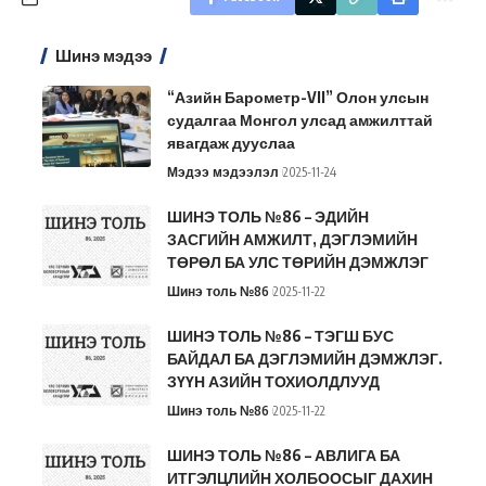
Шинэ мэдээ
“Азийн Барометр-VII” Олон улсын
судалгаа Монгол улсад амжилттай
явагдаж дууслаа
Мэдээ мэдээлэл
2025-11-24
ШИНЭ ТОЛЬ №86 – ЭДИЙН
ЗАСГИЙН АМЖИЛТ, ДЭГЛЭМИЙН
ТӨРӨЛ БА УЛС ТӨРИЙН ДЭМЖЛЭГ
Шинэ толь №86
2025-11-22
ШИНЭ ТОЛЬ №86 – ТЭГШ БУС
БАЙДАЛ БА ДЭГЛЭМИЙН ДЭМЖЛЭГ.
ЗҮҮН АЗИЙН ТОХИОЛДЛУУД
Шинэ толь №86
2025-11-22
ШИНЭ ТОЛЬ №86 – АВЛИГА БА
ИТГЭЛЦЛИЙН ХОЛБООСЫГ ДАХИН