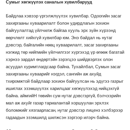
Сумыг хөгжүүлэх саналын хүвилбарууд
Байдлаа хэвээр үргэлжлүүлэх хувилбар. Одоогийн засаг
захиргааны хуваарилалт болон удирдлагын зохион
байгуулалтад үйлчилж байгаа хууль эрх зүйн хүрээнд
өөрчлөлт хийхгүй хувилбар юм. Энэ байдал нь нутаг
дэвсгэр, байгалийн нөөц хуваарилалт, засаг захиргааны
нэгжид төр нийгмийн үйлчилгээг хүргэхэд үр өгөөж багатай
хэрнээ зардал өндөртэйн зэрэгцээ шийдвэрлэх олон
асуудал хуримтлагдсаар байна. Тухайлбал, Сумын засаг
захиргааны хуваарийг нэгдэл, сангийн аж ахуйд
тхиромжтой байдлаар зохион байгуулсан нь эдүгээ газрыг
ишиглах эзэмшүүлэх харилцааг хөгжүүлэхэд нийцэхгүй
байна. аймгийН төвийн сум нутаг дэвсгэргүй, бэлчээрийн
мал аж ахуйг газар тариалантай хоршуулан эрхлэх
боломжийг хязгаарласан, нутаг дэвсгэр лиценз хэлбэрээр
гадаадын эзэмшилд шилжсэн зэргээр илэрч байна.