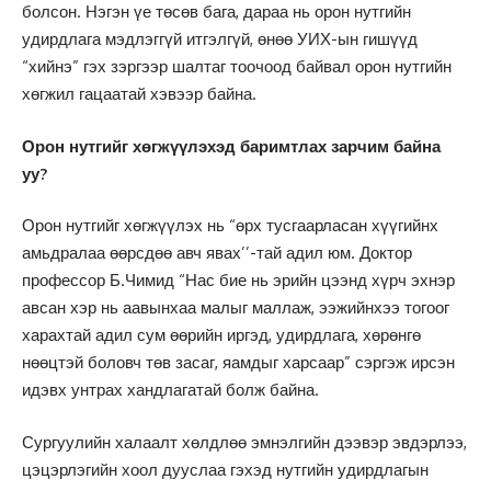
болсон. Нэгэн үе төсөв бага, дараа нь орон нутгийн
удирдлага мэдлэггүй итгэлгүй, өнөө УИХ-ын гишүүд
“хийнэ” гэх зэргээр шалтаг тоочоод байвал орон нутгийн
хөгжил гацаатай хэвээр байна.
Орон нутгийг хөгжүүлэхэд баримтлах зарчим байна
уу?
Орон нутгийг хөгжүүлэх нь “өрх тусгаарласан хүүгийнх
амьдралаа өөрсдөө авч явах’’-тай адил юм. Доктор
профессор Б.Чимид “Нас бие нь эрийн цээнд хүрч эхнэр
авсан хэр нь аавынхаа малыг маллаж, ээжийнхээ тогоог
харахтай адил сум өөрийн иргэд, удирдлага, хөрөнгө
нөөцтэй боловч төв засаг, яамдыг харсаар” сэргэж ирсэн
идэвх унтрах хандлагатай болж байна.
Сургуулийн халаалт хөлдлөө эмнэлгийн дээвэр эвдэрлээ,
цэцэрлэгийн хоол дууслаа гэхэд нутгийн удирдлагын