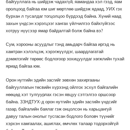
байгууллага нь шийдэж чадахгүй, яамандаа хэл гээд, яам
оролцоод байгаа юм шиг мөртлөө шийдэж ядаад, УИХ гэх
бурхан л тусалдаг тогцолцоо бүрдээд байна. Хүний наад
захын үндсэн хэрэгцээг хангах үйлчилгээ байхгүйгээс
хотруу нүүсээр ямар байдалтай болж байна вэ?
Сум, хорооны асуудлыг тэнд амьдарч байгаа иргэд нь
хамтран хэлэлцэж, хэрэгжүүлдэг, шаардлагатай
дэмжпэгийг төрөөс бодлогоор зохицуулдаг хөгжлийн тухай
яриад байгаа юм.
Орон нутгийн эдийн засгийг зөвхөн захиргааны
байгууллагын төсвийн хүрээнд ойлгох эсхүл байгалийн
нөөцөд хэт тулгуурлах гэсэн явцуу сэтгэлгээ оршсоор
байна. ЗЗНДТУХ-д орон нутгийн эдийн засгийн үндсийг
газар, байгалийн баялаг гэж онцолсон нь харьцангуй
давуу талын онолыг тусгасан бодлого боловч түүнийг
хэрхэн хамгаалах, ашиглах, өмчлөх талаар тодорхойгүй