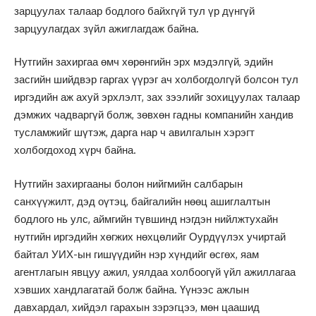
зарцуулах талаар бодлого байхгүй тул үр дүнгүй
зарцуулагдах зүйл ажиглагдаж байна.
Нутгийн захиргаа өмч хөрөнгийн эрх мэдэлгүй, эдийн
засгийн шийдвэр гаргах үүрэг ач холбогдолгүй болсон тул
иргэдийн аж ахуй эрхлэлт, зах зээлийг зохицуулах талаар
дэмжих чадваргүй болж, зөвхөн гадны компанийн хандив
тусламжийг шүтэж, дарга нар ч авилгалын хэрэгт
холбогдоход хүрч байна.
Нутгийн захиргааны болон нийгмийн салбарын
санхүүжилт, дэд оүтэц, байгалийн нөөц ашиглалтын
бодлого нь улс, аймгийн түвшинд нэгдэн нийлжтухайн
нутгийн иргэдийн хөгжих нөхцөлийг Оурдүүлэх учиртай
байтал УИХ-ын гишүүдийн нэр хүндийг өсгөх, яам
агентлагын явцуу ажил, уялдаа холбоогүй үйл ажиллагаа
хэвших хандлагатай болж байна. Үүнээс ажлын
давхардал, хийдэл гарахын зэрэгцээ, мөн цаашид