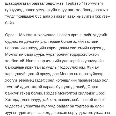
шаардлагатай байгааг онцолжээ. Тэрбээр “Тэргүүлэгч
гүрнүүдэд нөлөө үзүүлэхүйц илүү нягт холбоонд орохын
тулд” “хэвшмэл бус арга хэмжээ” авах нь зүйтэй гэж үзэж
байв.
Орос – Монголын харилцааны соёл иргэншлийн үндсийг
судлах нь дэлхийн улс төрийн болон эдийн засгийн
нөлөөллийн гөвүүдийн харилцааны системийн хүрээнд
Монголын байр суурь, үүрэг ролийг тодорхойлохтой
холбоотой. Ингэснээр дэлхийн улс төрийн хүчнүүдийн
байршлын ярвигтай асуудлыг годруулах юм. Хүн ам
харьцангуй цөөтэй орнуудаас Монгол нь олон зүйлээр
хосгүй, өвөрмөц гэдэг: соёл иргэншлийн параметраар бол
түүнтэй адил төстэй хараат бус улс дэлхийд Оараг
байхгүй гэхэд болно. Гэхдээ Монголтой хиллэдэг Орос,
Хятадад монголчуудтай хэл, шашин, соёл нэгтэй цөөнх
үндэстэн, угсаатны бүлгүүд байдаг ба тэдгээр нь олон
зууны турш хөрш зэргэлдээ явсан өөр үндэстэн, угсаатны