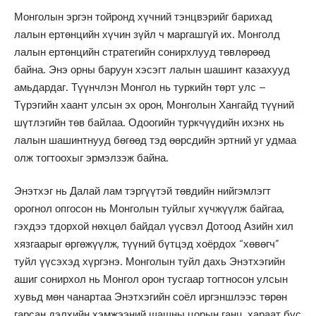
Монголын эргэн тойронд хүчний тэнцвэрийг барихад
лалын ертөнцийн хүчин зүйл ч маргашгүй их. Монголд
лалын ертөнцийн стратегийн сонирхлууд төвлөрөөд
байна. Энэ орны баруун хэсэгт лалын шашинт казахууд
амьдардаг. Түүнчлэн Монгол нь туркийн төрт улс –
Түрэгийн хаант улсын эх орон, Монголын Хангайд түүний
шүтлэгийн төв байлаа. Одоогийн туркчүүдийн ихэнх нь
лалын шашинтнууд бөгөөд тэд өөрсдийн эртний уг удмаа
олж тогтоохыг эрмэлзэж байна.
Энэтхэг нь Далай лам тэргүүтэй төвдийн нийгэмлэгт
орогнол опгосон нь Монголын туйлыг хүчжүүлж байгаа,
гэхдээ тдорхой нөхцөл байдал үүсвэл Дотоод Азийн хил
хязгаарыг өргөжүүлж, түүний бүтцэд хоёрдох “хөвөгч”
туйл үүсэхэд хүргэнэ. Монголын туйл дахь Энэтхэгийн
ашиг сонирхол нь Монгол орон тусгаар тогтносон улсын
хувьд мөн чанартаа Энэтхэгийн соёл иргэншлээс төрөн
гарсан дэлхийн хэмжээний шашны цорын ганц, хараат бус