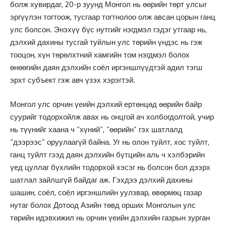
болж хувирдаг, 20-р зуунд Монгол нь өөрийн төрт улсыг
эргүүлэн тогтоож, тусгаар тогтнолоо олж авсан цорын ганц
улс болсон. Энэхүү бүс нутгийг нэгдмэл гэдэг утгаар нь,
дэлхий дахины тусгай туйлын улс төрийн үндэс нь гэж
тооцон, хүн төрөлхтний хамгийн том нэгдмэл болох
өнөөгийн даян дэлхийн соёл иргэншлүүдтэй адил тэгш
эрхт субъект гэж авч үзэх хэрэгтэй.
Монгол улс орчин үеийн дэлхий ертөнцөд өөрийн байр
суурийг тодорхойлж авах нь онцгой ач холбогдолтой, учир
нь түүнийг хаана ч “хүний”, “өөрийн” гэх шатлалд
“дээрээс” оруулаагүй байна. Уг нь олон туйлт, хос туйлт,
ганц туйлт гээд даян дэлхийн бүтцийн аль ч хэлбэрийн
үед цуллаг бүхлийн тодорхой хэсэг нь болсон бол дээрх
шатлал зайлшгүй байдаг аж. Гэхдээ дэлхий дахины
шашин, соёл, соёл иргэншлийн уулзвар, өвөрмөц газар
нутаг болох Дотоод Азийн төвд орших Монголын улс
төрийн идэвхижил нь орчин үеийн дэлхийн газрын зурган