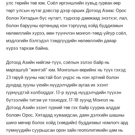
улс төрийн төв юм. Соёл иргэншлийн хувьд гурван өөр
төрт улсын нутаг дэвсгэр дээр орших Дотоод Азиас Орос
болон Хятадын бүс нутагт, тэднээр дамжаад энэтхэг, лал,
болон барууны ертөнцөд нэн тэргүүнд хойд буддизмын
нөлөөллийн хүрээ, мөн түүнчлэн монгол-төвд-уйгур соёл,
мэдлэгийн бэлгэдэл тэмдгүүдийн нөлөөллийн даяар
хүрээ тархаж байна.
Дотоод Азийн нийгэм-түүх, соёлын эзлэх байр нь
маргашгүй “жинтэй” юм. Монголын өөрийнх нь түүх гэхэд
23 гаруй зууны настай бол үндэс нь нэн эртний болон
дундад зууны үеийн нүүдэлчдийн аугаа их эзэнт
гүрнүүдтэй холбогддог. 13-р зуунд нүүдэлчдийн түүхэн
бүтээлийн титэм үе тохиодог, 17-18 зуунд Монгол нь
Дотоод Азийн эзэнт гүрний төв гэх байр сууриа алддаг
боловч Орос, Хятадад хуваагдсан, даян дэлхийн шашны
шинэ мөчир болох хойд (хөвдийн) буддизмыг номлогч ард
түмнүүдийн суурьшсан орон зайн геополитикийн цөм нь