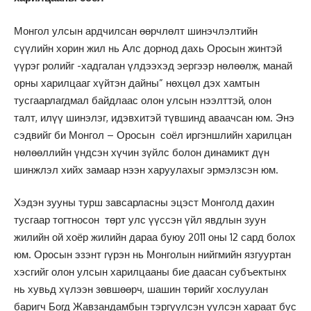
Монгол улсын ардчилсан өөрчлөлт шинэчлэлтийн
сүүлийн хорин жил нь Алс дорнод дахь Оросын жинтэй
үүрэг ролийг -хадгалан үлдээхэд эергээр нөлөөлж, манай
орны харилцааг хүйтэн дайны” нөхцөл дэх хамтын
тусгаарлагдмал байдлаас олон улсын нээлттэй, олон
талт, илүү шинэлэг, идэвхитэй түвшинд аваачсан юм. Энэ
сэдвийг би Монгол – Оросын соёл иргэншлийн харилцан
нөлөөллийн үндсэн хүчин зүйлс болон динамикт дүн
шинжлэл хийх замаар нээн харуулахыг эрмэлзсэн юм.
Хэдэн зууны турш завсарласны эцэст Монголд дахин
тусгаар тогтносон төрт улс үүссэн үйл явдлын зуун
жилийн ой хоёр жилийн дараа буюу 2011 оны 12 сард болох
юм. Оросын эзэнт гүрэн нь Монголын нийгмийн язгууртан
хэсгийг олон улсын харилцааны бие даасан субъектынх
нь хувьд хүлээн зөвшөөрч, шашин төрийг хослуулан
баригч Богд Жавзандамбын тэргүүлсэн үүлсэн хараат бус