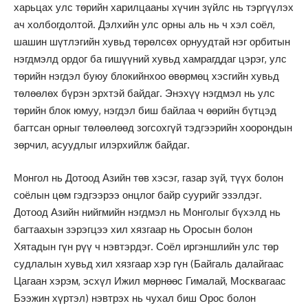
харьцах улс төрийн харилцааны хүчин зүйлс нь тэргүүлэх
ач холбогдолтой. Дэлхийн улс орны аль нь ч хэл соёл,
шашин шүтлэгийн хувьд төрөлсөх орнуудтай нэг орбитын
нэгдмэлд ордог ба гишүүний хувьд хамрагддаг цэрэг, улс
төрийн нэгдэл буюу блокийнхоо өвөрмөц хэсгийн хувьд
төлөөлөх бүрэн эрхтэй байдаг. Энэхүү нэгдмэл нь улс
төрийн блок юмуу, нэгдэл биш байлаа ч өөрийн бүтцэд
багтсан орныг төлөөлөөд зогсохгүй тэдгээрийн хоорондын
зөрчил, асуудлыг илэрхийлж байдаг.
Монгол нь Дотоод Азийн төв хэсэг, газар зүй, түүх болон
соёлын цөм гэдгээрээ онцлог байр суурийг эзэлдэг.
Дотоод Азийн нийгмийн нэгдмэл нь Монголыг бүхэлд нь
багтаахын зэрэгцээ хил хязгаар нь Оросын болон
Хятадын гүн рүү ч нэвтэрдэг. Соёл иргэншлийн улс төр
судлалын хувьд хил хязгаар хэр гүн (Байгаль далайгаас
Цагаан хэрэм, эсхүл Ижил мөрнөөс Гималай, Москвагаас
Бээжин хүртэл) нэвтрэх нь чухал биш Орос болон