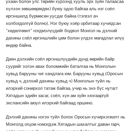
ухаан болон улс төрийн хүрээнд хууль эрх зүйн талаасаа
хүлээн зөвшөөрөгдөх) буюу одоо байгаа аль нэг соёл
иргэншилд бүрмөсөн уусдаг байна (тэгвэл ач
холбогдолгүй болно). Нэг буюу хоёр орбитаар хучигдсан
“хөдөлгөөнт” нэгдмэлүүдийг бодвол Монгол нь дэлхий
дахины соёл иргэншлийн цөм болон үлдэх магадлал илүү
өндөр байна.
Даян дэлхийн соёл иргэншлүүдийн дунд өөрийн байр
суурийг эзлэн авах боломжийн баталгаа нь Монголын
хувьд барууны чиг хандлага юм. Барууны хувьд (Оросын
хувьд ч, дэлхий дахины хувьд ч) Монголын туйл нь
илэрхий сонирхол татаж байгаа, учир нь энэ бүс нутагт
Хятадын эдийн засаг, соёл, хүн ам зүйн хязгааргүй
экспансийн аюул илэрхий байгаад оршино.
Дэлхий дахины нэгэн туйл болох Оросын хүчирхэгжилт нь
Монголд огцом нэмэгдэж Хятадын шахалтыг даван гарч,