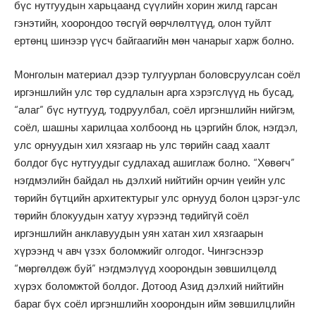
бүс нутгуудын харьцаанд сүүлийн хорин жилд гарсан
гэнэтийн, хоорондоо төсгүй өөрчлөлтүүд, олон туйлт
ертөнц шинээр үүсч байгаагийн мөн чанарыг харж болно.
Монголын материал дээр тулгуурлан боловсруулсан соёл
иргэншлийн улс төр судлалын арга хэрэгслүүд нь бусад,
“алаг” бүс нутгууд, тодруулбал, соёл иргэншлийн нийгэм,
соёл, шашны харилцаа холбоонд нь цэргийн блок, нэгдэл,
улс орнуудын хил хязгаар нь улс төрийн саад хаалт
болдог бүс нутгуудыг судлахад ашиглаж болно. “Хөвөгч”
нэгдмэлийн байдал нь дэлхий нийтийн орчин үеийн улс
төрийн бүтцийн архитектурыг улс орнууд болон цэрэг-улс
төрийн блокуудын хатуу хүрээнд төдийгүй соёл
иргэншлийн анклавуудын уян хатан хил хязгаарын
хүрээнд ч авч үзэх боломжийг олгодог. Чингэснээр
“мөргөлдөж буй” нэгдмэлүүд хоорондын зөвшилцөлд
хүрэх боломжтой болдог. Дотоод Азид дэлхий нийтийн
бараг бүх соёл иргэншлийн хоорондын ийм зөвшилцлийн