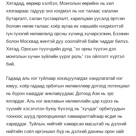
Хятадад, өөрөөр хэлбэл, Монголын өөрийнх нь хил
хязгаараас гадуур энэ нэгдмэл нь нэг талаас хагалан
бутаргалт, салан тусгаарлалт, харилцаан уусалд өртсөн
боловч нөгөө талаас хоёр аугаа их хөршийн нэгдмэлтэй
гүн гүнзгий нөлөөлөлд орсны хүчинд хүчирхэгжин, Бээжин
болон Москвад жинтэй дуу хоолойтой байж чаддаг билээ.
Хятад, Оросын түүхчдийн дунд “эх орны түүхэн дэх
монголын хүчин зүйлийн үүрэг роль” гэх ойлголт хүртэл
бий.
Гадаад аль нэг туйлаар зохицуулагдах хандлагатай нэг
юмуу, хоёр гадаад орбитын нөлөөллөөр дотоод потенциал
нь бүрэн хаагддаг анклавуудаас Дотоод Ази нь эрс
ялгардаг. Аль нэг анклавын нөлөөллийн цар хүрээ нь
түүнийг хэсэгчлэн буюу бүхэлд нь “хучдаг” орбитуудын
тооноос шууд пропорционал хамааралтайгаар өсдөг нь
харагддаг. Туйлын, нийтийг хамарсан масштаб нь дэлхий
нийтийн соёл иргэншил бүр нь дэлхий дахины орон зайг