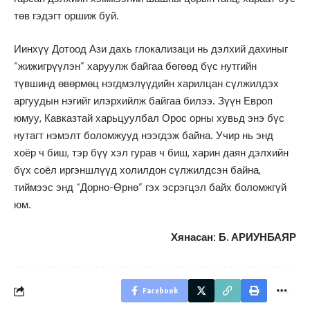
төв гэдэгт оршиж буй.
Иинхүү Дотоод Ази дахь глокализаци нь дэлхий дахиныг
“жижигрүүлэн” харуулж байгаа бөгөөд бүс нутгийн
түвшинд өвөрмөц нэгдмэлүүдийн харилцан сүлжилдэх
аргуудын нэгийг илэрхийлж байгаа билээ. Зүүн Европ
юмуу, Кавказтай харьцуулбал Орос орны хувьд энэ бүс
нутагт нэмэлт боломжууд нээгдэж байна. Учир нь энд
хоёр ч биш, тэр бүү хэл гурав ч биш, харин даян дэлхийн
бүх соёл иргэншлүүд холилдон сүлжилдсэн байна,
тиймээс энд “Дорно-Өрнө” гэх эсрэгцэл байх боломжгүй
юм.
Хянасан: Б. АРИУНБАЯР
Facebook