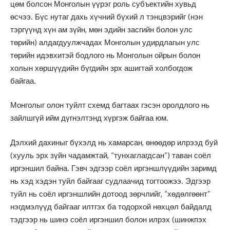
цөм болсон Монголын үүрэг роль субъектийн хувьд
өсчээ. Бүс нутаг дахь хүчний бүхий л тэнцвэрийг (нэн
тэргүүнд хүн ам зүйн, мөн эдийн засгийн болон улс
төрийн) алдагдуулжчадах Монголын удирдлагын улс
төрийн идэвхитэй бодлого нь Монголын ойрын болон
холын хөршүүдийн бүгдийн зрх ашигтай холбогдож
байгаа.
Монголыг олон туйлт схемд багтаах гэсэн оролдлого нь
зайлшгүй ийм дүгнэлтэнд хүргэж байгаа юм.
Дэлхий дахиныг бүхэлд нь хамарсан, өнөөдөр илрээд буй
(хууль эрх зүйн чадамжтай, “тунхаглагдсан”) таван соёл
иргэншил байна. Гэвч эдгээр соёл иргэншлүүдийн заримд
нь хэд хэдэн туйл байгааг судлаачид тогтоожээ. Эдгээр
туйл нь соёл иргэншлийн дотоод зөрчлийг, “хөдөлгөөнт”
нэгдмэлүүд байгааг илтгэх ба тодорхой нөхцөл байдалд
тэдгээр нь шинэ соёл иргэншил болон илрэх (шинжпэх