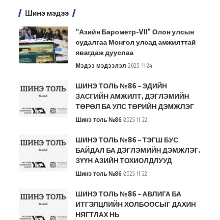
Шинэ мэдээ
“Азийн Барометр-VII” Олон улсын
судалгаа Монгол улсад амжилттай
явагдаж дууслаа
Мэдээ мэдээлэл
2025-11-24
ШИНЭ ТОЛЬ №86 – ЭДИЙН
ЗАСГИЙН АМЖИЛТ, ДЭГЛЭМИЙН
ТӨРӨЛ БА УЛС ТӨРИЙН ДЭМЖЛЭГ
Шинэ толь №86
2025-11-22
ШИНЭ ТОЛЬ №86 – ТЭГШ БУС
БАЙДАЛ БА ДЭГЛЭМИЙН ДЭМЖЛЭГ.
ЗҮҮН АЗИЙН ТОХИОЛДЛУУД
Шинэ толь №86
2025-11-22
ШИНЭ ТОЛЬ №86 – АВЛИГА БА
ИТГЭЛЦЛИЙН ХОЛБООСЫГ ДАХИН
НЯГТЛАХ НЬ