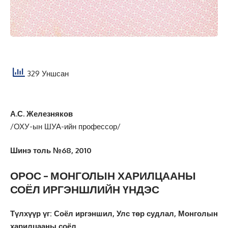
329 Уншсан
А.С. Железняков
/ОХУ-ын ШУА-ийн профессор/
Шинэ толь №68, 2010
ОРОС – МОНГОЛЫН ХАРИЛЦААНЫ
СОЁЛ ИРГЭНШЛИЙН ҮНДЭС
Түлхүүр үг: Соёл иргэншил, Улс төр судлал, Монголын
харилцааны соёл