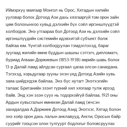
Иймэрхүү маягаар Монгол нь Орос, Хятадын хилийн
уулзвар болох Дотоод Ази дахь хязгааргүй том орон зайн
цөм болохынхоо хувьд дэлхийн бүх соёл иргэншлүүдтэй
холбогдов. Энэ утгаараа бол Дотоод Ази нь дэлхийн соёл
иргэншлүүдийн системийн идэвхитэй субъект болж
байгаа юм. Үүнтэй холбогдуулан тэмдэглэхэд, бараг
зуугаад жилийн өмнө буддын шашны сэтгэгч, дипломатч,
буриад Агваан Доржиевын (1853-1938) өөрийн шавь болох
13-р Далай ламд айлдсан сургаал цагаа олсон санагдана.
Тэгэхэд, хорьдугаар зууны эхэн үед Дотоод Азийн хувь
заяа шийдэгдэж байлаа. Энэ бүс нутагт Энэтхэгийн
талаас Британийн эзэнт гүрний хил хязгаар тулж ирээд
байв. Энд хэн эзэн суух нь тодорхойгүй байлаа. 1921 оны
Ардын хувьсгалын өмнөхөн Далай ламд (жчсэн
захидалдаа А.Доржиев Дотоод Азид Энэтхэг, Хятад болон
энэ хоёр орон дахь лалын анклавууд, Англи, Оросын байр
суурийг тооцсон олон тулгуурт бодлогыг боловсруулах