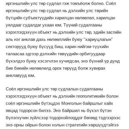
иргэншлийн улс төр судлал гэж томъёолж болно. Соёл
иргэншлийн улс төр судлал нь дэлхийн улс төрийн
бүтцийн субъектүүдийн харилцан нөлөөлөл, харилцан
уялдааг судалдаг ухаан юм. Түүний судалгааны
хэрэглэгдэхүүн объект нь дэлхийн улс төр, эдийн засгийн
аль нэг анклав дахь нөлөөллийн буюу “хариуцлагын”
секторууд буюу бүсүүд биш, харин нийгэм-түүхийн
талаасаа эдгээр дэлхийн төвүүдийн орбитуудаар
бүхэлдээ буюу хэсэгчлэн хучигдсан, энэ бүхний үр дүнд
бие биеийн нөлөөлөлд орох төрүүд болж хувирах
анклавууд юм.
Соёл иргэншлийн улс төр судлалын судалгааны
хэрэглэгдэхүүн объект нь дэлхийн геополитикийн болон
соёл иргэншлийн бүтэцдэх Монголын байршлыг хайх
явцад тодорсон билээ. Энэ байршил нь бүхэл бүтэн
бүлэгхүчин зүйлсээр тодорхойлогддог бөгөөд тэдгээрээс
энэ орны ойрын болон холын стратегийн хөршүүдтэйгээ