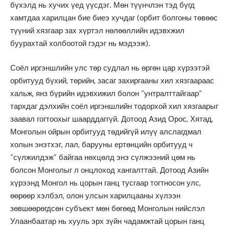
бүхэлд нь хучих үед үүсдэг. Мөн түүнчлэн тэд бүгд
хамтдаа харилцан бие биеэ хучдаг (орбит болгоны төвөөс
түүний хязгаар зах хүртэл нөлөөллийн идэвхжил
буурахтай холбоотой гэдэг нь мэдээж).
Соёл иргэншлийн улс төр судлал нь өргөн цар хүрээтэй
орбитууд бүхий, төрийн, засаг захиргааны хил хязгаараас
хальж, янз бүрийн идэвхижил болон “унтралттайгаар”
тархдаг дэлхийн соёл иргэншлийн тодорхой хил хязгаарыг
заавал гогтоохыг шаарддаггүй. Дотоод Азид Орос, Хятад,
Монголын ойрын орбитууд төдийгүй илүү алслагдмал
холын энэтхэг, лал, барууны ертөнцийн орбитууд ч
“сүлжилдэж” байгаа нөхцөлд энэ сүлжээний цөм нь
болсон Монголыг л онцлоход хангалттай. Дотоод Азийн
хүрээнд Монгол нь цорын ганц тусгаар тогтносон улс,
өөрөөр хэлбэл, олон улсын харилцааны хүлээн
зөвшөөрөгдсөн субъект мөн бөгөөд Монголын нийслэл
Улаанбаатар нь хууль эрх зүйн чадамжтай цорын ганц