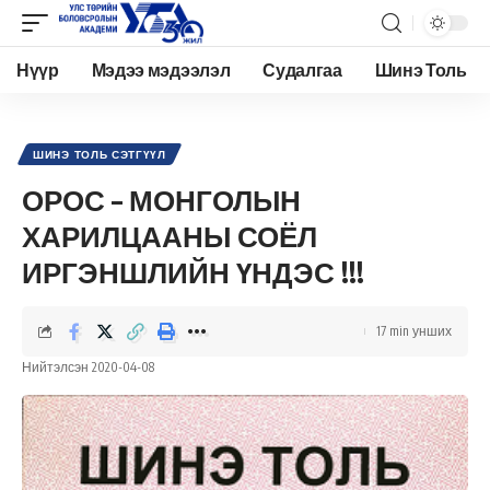
Нүүр
Мэдээ мэдээлэл
Судалгаа
Шинэ Толь
Academy.edu.mn
>
Нийтлэл
>
Шинэ Толь Сэтгүүл
>
ОРОС – МОНГОЛЫН ХАРИЛЦААНЫ СОЁЛ ИРГЭНШЛИЙН ҮНДЭС !!!
ШИНЭ ТОЛЬ СЭТГҮҮЛ
ОРОС – МОНГОЛЫН
ХАРИЛЦААНЫ СОЁЛ
ИРГЭНШЛИЙН ҮНДЭС !!!
17 min унших
Нийтэлсэн 2020-04-08