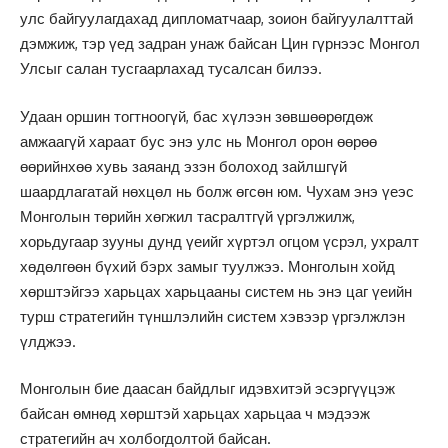
улс байгуулагдахад дипломатчаар, зоион байгуулалттай
дэмжиж, тэр үед задран унаж байсан Цин гүрнээс Монгол
Улсыг салан тусгаарлахад тусалсан билээ.
Удаан оршин тогтноогүй, бас хүлээн зөвшөөрөгдөж
амжаагүй хараат бус энэ улс нь Монгол орон өөрөө
өөрийнхөө хувь заяанд эзэн болоход зайлшгүй
шаардлагатай нөхцөл нь болж өгсөн юм. Чухам энэ үеэс
Монголын төрийн хөгжил тасралтгүй үргэлжилж,
хорьдугаар зууны дунд үеийг хүртэл огцом үсрэл, ухралт
хөдөлгөөн бүхий бэрх замыг туулжээ. Монголын хойд
хөрштэйгээ харьцах харьцааны систем нь энэ цаг үеийн
турш стратегийн түншлэлийн систем хэвээр үргэлжлэн
үлджээ.
Монголын бие даасан байдлыг идэвхитэй эсэргүүцэж
байсан өмнөд хөрштэй харьцах харьцаа ч мэдээж
стратегийн ач холбогдолтой байсан.