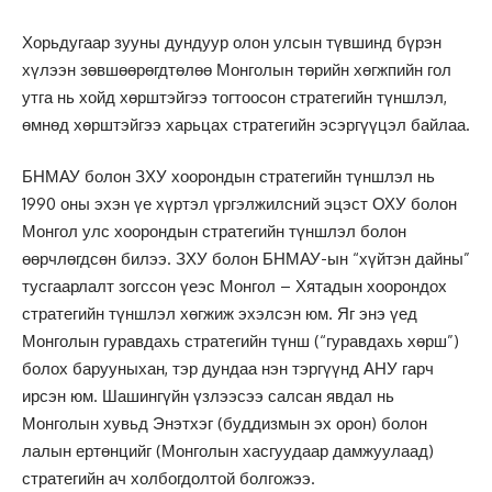
Хорьдугаар зууны дундуур олон улсын түвшинд бүрэн
хүлээн зөвшөөрөгдтөлөө Монголын төрийн хөгжпийн гол
утга нь хойд хөрштэйгээ тогтоосон стратегийн түншлэл,
өмнөд хөрштэйгээ харьцах стратегийн эсэргүүцэл байлаа.
БНМАУ болон ЗХУ хоорондын стратегийн түншлэл нь
1990 оны эхэн үе хүртэл үргэлжилсний эцэст ОХУ болон
Монгол улс хоорондын стратегийн түншлэл болон
өөрчлөгдсөн билээ. ЗХУ болон БНМАУ-ын “хүйтэн дайны”
тусгаарлалт зогссон үеэс Монгол – Хятадын хоорондох
стратегийн түншлэл хөгжиж эхэлсэн юм. Яг энэ үед
Монголын гуравдахь стратегийн түнш (“гуравдахь хөрш”)
болох барууныхан, тэр дундаа нэн тэргүүнд АНУ гарч
ирсэн юм. Шашингүйн үзлээсээ салсан явдал нь
Монголын хувьд Энэтхэг (буддизмын эх орон) болон
лалын ертөнцийг (Монголын хасгуудаар дамжуулаад)
стратегийн ач холбогдолтой болгожээ.