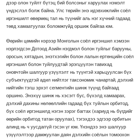
дээр олон туйлт бүтэц бий болсоныг харуулах нэмэлт
үндэслэл болж байна. Улс төрийн энэ идэвхижлийн соёл
иргэншилт өвөрмөц тал нь түүнийг аль нэг хүчний гадаад
төвд хамаатуулах боломжгүйд оршиж байгаа юм.
Өөрийн цөмийн нэрээр Монголын соёл иргэншил хэмээн
нэрлэгдсэн Дотоод Азийн нэгдмэл болон туйлыг барууны,
оросын, хятадын, энэтхэгийн болон лалын ертөнцийн соёл
иргэншил болон туйлуудтай эрэгцүүлэн тавихад
оновчтойн шалгуур үзүүлэлт нь түүнтэй харьцуулсан бүх
субъектүүдтэй адил нийтлэг таксономик чанартай, дэлхий
нийтийн тэгш эрхэт сегментийн шинж түүнд байгаад
оршино. Энэхүү шинж нь хэсэгт бус, бүхэлд хамаарах,
дэлхий дахины нөлөөллийн гадаад бүх туйлын орбитод,
бүх соёл иргэншилд нэгэн зэрэг багтах (хариуд нь бүгдийг
өөрийн орбитод татан оруулах), тэгэхдээ эдгээр орбитын
алинд нь ч уусдаггүй гэсэн үг юм. Үнэндээ энэ шалгуур
үзүүлэлтээр дамжуулан даян дэлхийн соёлын томоохон