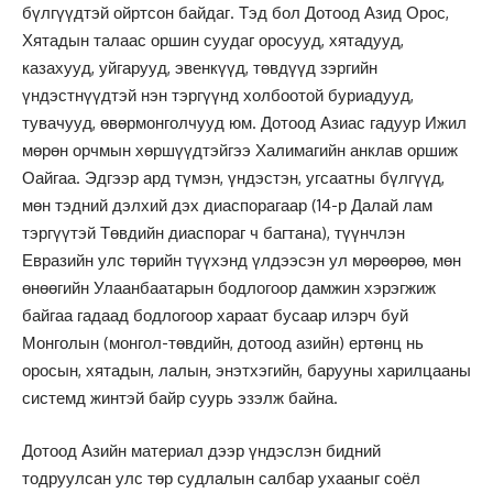
бүлгүүдтэй ойртсон байдаг. Тэд бол Дотоод Азид Орос,
Хятадын талаас оршин суудаг оросууд, хятадууд,
казахууд, уйгарууд, эвенкүүд, төвдүүд зэргийн
үндэстнүүдтэй нэн тэргүүнд холбоотой буриадууд,
тувачууд, өвөрмонголчууд юм. Дотоод Азиас гадуур Ижил
мөрөн орчмын хөршүүдтэйгээ Халимагийн анклав оршиж
Оайгаа. Эдгээр ард түмэн, үндэстэн, угсаатны бүлгүүд,
мөн тэдний дэлхий дэх диаспорагаар (14-р Далай лам
тэргүүтэй Төвдийн диаспораг ч багтана), түүнчлэн
Евразийн улс төрийн түүхэнд үлдээсэн ул мөрөөрөө, мөн
өнөөгийн Улаанбаатарын бодлогоор дамжин хэрэгжиж
байгаа гадаад бодлогоор хараат бусаар илэрч буй
Монголын (монгол-төвдийн, дотоод азийн) ертөнц нь
оросын, хятадын, лалын, энэтхэгийн, барууны харилцааны
системд жинтэй байр суурь эзэлж байна.
Дотоод Азийн материал дээр үндэслэн бидний
тодруулсан улс төр судлалын салбар ухааныг соёл