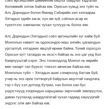
соёл иргэншлийн цөмийнхөө онцлог байдлыг хадгалах
боломжийг олгож байгаа юм. Оросын хувьд энэ туйл нь
Алс Дорнодын болон Өмнөд Сибирийн хил хязгаараа
Хятадын эдийн засаг, хүн ам зүй, соёлын асар их
түрэлтээс хамгаалах чухал тулгуур нь болох юм.
Алс Дорнодын (Хятадын) соёл иргэншлийн зүг хийж буй
Монголын хөвөлт нь одоохондоо маш энгийн, цагаачдын
урсгалгүй, хятаджих явцгүй өрнөж байна. Үүний зэрэгцээ
Оросын зүгт татагдах нь ихэсч байгаа нь энэ цаг үед бол
баярлууштай хэрэг. Энэ тохиолдолд Монгол нь өөрийн
мөн чанарт тал бүрээс тэжээл авчихаж байгаа юм.
Монголын туйл – Хятадын ашиг сонирхолд багтаж буй,
учир нь энэ орон тогтворгүй байдлын аюултай хандлага,
тэр ч бүү хэл дотоод бутрал, хан болон хан бус
үндэстнүүд хоорондын харьцааны зөрччлийг зөөлрүүлэх,
даван туулахад шаардлагатай чухал гадаад хөшүүргийг
эндээс олж авч байгаа юм.