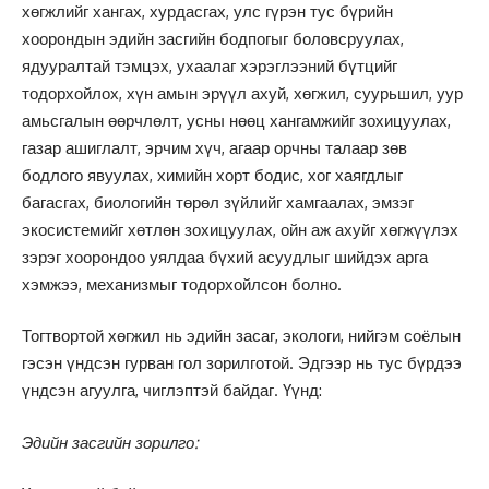
хөгжлийг хангах, хурдасгах, улс гүрэн тус бүрийн
хоорондын эдийн засгийн бодпогыг боловсруулах,
ядууралтай тэмцэх, ухаалаг хэрэглээний бүтцийг
тодорхойлох, хүн амын эрүүл ахуй, хөгжил, суурьшил, уур
амьсгалын өөрчлөлт, усны нөөц хангамжийг зохицуулах,
газар ашиглалт, эрчим хүч, агаар орчны талаар зөв
бодлого явуулах, химийн хорт бодис, хог хаягдлыг
багасгах, биологийн төрөл зүйлийг хамгаалах, эмзэг
экосистемийг хөтлөн зохицуулах, ойн аж ахуйг хөгжүүлэх
зэрэг хоорондоо уялдаа бүхий асуудлыг шийдэх арга
хэмжээ, механизмыг тодорхойлсон болно.
Тогтвортой хөгжил нь эдийн засаг, экологи, нийгэм соёлын
гэсэн үндсэн гурван гол зорилготой. Эдгээр нь тус бүрдээ
үндсэн агуулга, чиглэптэй байдаг. Үүнд:
Эдийн засгийн зорилго: