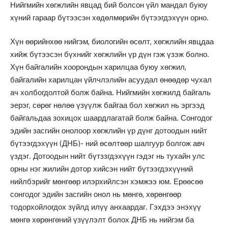
Нийгмийн хөгжлийн явцад бий болсон үйл мандал буюу
хүний гараар бүтээсэн хөдөлмөрийн бүтээгдэхүүн орно.
Хүн өөрийнхөө нийгэм, биологийн өсөлт, хөгжлийн явцдаа
хийж бүтээсэн бүхнийг хөгжлийн үр дүн гэж үзэж болно.
Хүн байгалийн хоорондын харилцаа буюу хөгжил,
байгалийн харилцан үйлчлэлийн асуудал өнөөдөр чухал
ач холбогдолтой болж байна. Нийгмийн хөгжилд байгаль
эерэг, сөрөг нөлөө үзүүлж байгаа бол хөгжил нь эргээд
байгальдаа зохицох шаардлагатай болж байна. Сонгодог
эдийн засгийн онолоор хөгжлийн үр дүнг дотоодын нийт
бүтээгдэхүүн (ДНБ)- ний өсөлтөөр шалгуур болгож авч
үздэг. Дотоодын нийт бүтззгдэхүүн гэдэг нь тухайн улс
орны нэг жилийн дотор хийсэн нийт бүтээгдэхүүний
нийлбэрийг мөнгөөр илэрхийлсэн хэмжээ юм. Ерөөсөө
сонгодог эдийн засгийн онол нь мөнгө, хөрөнгөөр
тодорхойлогдох зүйлд илүү анхаардаг. Гэхдээ энэхүү
мөнгө хөрөнгөний үзүүлэлт болох ДНБ нь нийгэм ба