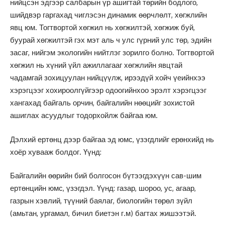
нийцсэн эдгээр салбарын үр ашигтай төрийн бодлого,
шийдвэр гаргахад чиглэсэн динамик өөрчлөлт, хөгжлийн
явц юм. Тогтвортой хөгжил нь хөгжилтэй, хөгжиж буй,
буурай хөгжилтэй гэх мэт аль ч улс гүрний улс төр, эдийн
засаг, нийгэм экологийн нийтлэг зорилго болно. Тогтвортой
хөгжил нь хүний үйл ажиллагааг хөгжлийн явцтай
чадамгай зохицуулан нийцүүлж, ирээдүй хойч үеийнхээ
хэрэгцээг хохироолгүйгээр одоогийнхоо эрэлт хэрэгцээг
хангахад байгаль орчин, байгалийн нөөцийг зохистой
ашиглах асуудлыг тодорхойлж байгаа юм.
Дэлхий ертөнц дээр байгаа эд юмс, үзэгдлийг ерөнхийд нь
хоёр хувааж болдог. Үүнд:
Байгалийн өөрийн бий болгосон бүтээгдэхүүн сав-шим
ертөнцийн юмс, үзэгдэл. Үүнд: газар, шороо, ус, агаар,
газрын хэвлий, түүний баялаг, биологийн төрөл зүйл
(амьтан, ургамал, бичил биетэн г.м) багтах жишээтэй.