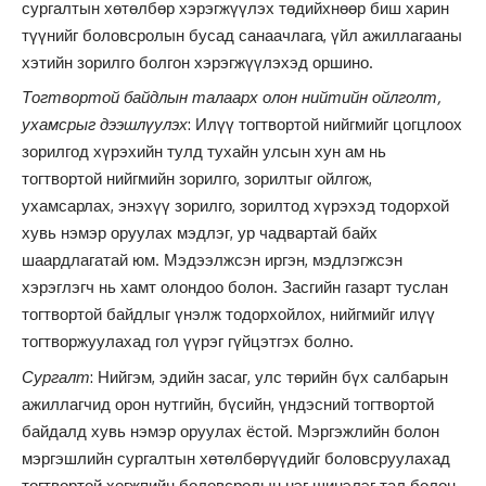
сургалтын хөтөлбөр хэрэгжүүлэх төдийхнөөр биш харин
түүнийг боловсролын бусад санаачлага, үйл ажиллагааны
хэтийн зорилго болгон хэрэгжүүлэхэд оршино.
Тогтвортой байдлын талаарх олон нийтийн ойлголт,
ухамсрыг дээшлүулэх
: Илүү тогтвортой нийгмийг цогцлоох
зорилгод хүрэхийн тулд тухайн улсын хун ам нь
тогтвортой нийгмийн зорилго, зорилтыг ойлгож,
ухамсарлах, энэхүү зорилго, зорилтод хүрэхэд тодорхой
хувь нэмэр оруулах мэдлэг, ур чадвартай байх
шаардлагатай юм. Мэдээлжсэн иргэн, мэдлэгжсэн
хэрэглэгч нь хамт олондоо болон. Засгийн газарт туслан
тогтвортой байдлыг үнэлж тодорхойлох, нийгмийг илүү
тогтворжуулахад гол үүрэг гүйцэтгэх болно.
Сургалт
: Нийгэм, эдийн засаг, улс төрийн бүх салбарын
ажиллагчид орон нутгийн, бүсийн, үндэсний тогтвортой
байдалд хувь нэмэр оруулах ёстой. Мэргэжлийн болон
мэргэшлийн сургалтын хөтөлбөрүүдийг боловсруулахад
тогтвортой хөгжпийн боловсролын нэг шинэлэг тал болон