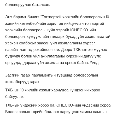
боловсруулан баталсан.
Энэ баримт бичигт “Тогтвортой хөгжлийн боловсролын 10
жилийн хөтөлбөр”-ийн зорилгод нийцүүлэн тогтвортой
хөгжлийн боловсролын үйл хэргийг ЮНЕСКО-ийн
боловсрол, хүмүүжлийн талаарх бусад үйл ажиллагаатай
хэрхэн холбохыг заасан үйл ажиллагааны хүрээг
нарийвчлан тодорхойлсон юм. Дээрх ТХБ-ын хөгжүүлэх
бүдүүвч болон үйл ажиллагааны хүрээний дагуу улс
орнуудад дараах үйл ажиллагаа өрнөж байна. Үүнд:
Засгийн газар, парламентын түвшинд боловсролын
хөтөлбөрүүд гарах
ТХБ-ын 10 жилийн ажлыг хариуцсан үндэсний хороо
байгуулах
ТХБ-ын үндэсний хороо ба ЮНЕСКО-ийн үндэсний хороо,
Боловсролын төрийн бодлого хариуцсан яамны хамтын