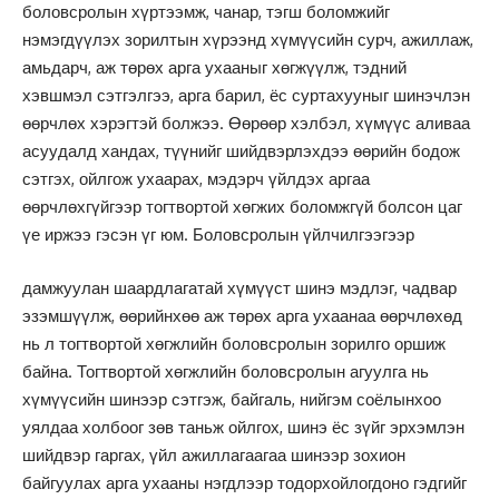
боловсролын хүртээмж, чанар, тэгш боломжийг
нэмэгдүүлэх зорилтын хүрээнд хүмүүсийн сурч, ажиллаж,
амьдарч, аж төрөх арга ухааныг хөгжүүлж, тэдний
хэвшмэл сэтгэлгээ, арга барил, ёс суртахууныг шинэчлэн
өөрчлөх хэрэгтэй болжээ. Өөрөөр хэлбэл, хүмүүс аливаа
асуудалд хандах, түүнийг шийдвэрлэхдээ өөрийн бодож
сэтгэх, ойлгож ухаарах, мэдэрч үйлдэх аргаа
өөрчлөхгүйгээр тогтвортой хөгжих боломжгүй болсон цаг
үе иржээ гэсэн үг юм. Боловсролын үйлчилгээгээр
дамжуулан шаардлагатай хүмүүст шинэ мэдлэг, чадвар
эзэмшүүлж, өөрийнхөө аж төрөх арга ухаанаа өөрчлөхөд
нь л тогтвортой хөгжлийн боловсролын зорилго оршиж
байна. Тогтвортой хөгжлийн боловсролын агуулга нь
хүмүүсийн шинээр сэтгэж, байгаль, нийгэм соёлынхоо
уялдаа холбоог зөв таньж ойлгох, шинэ ёс зүйг эрхэмлэн
шийдвэр гаргах, үйл ажиллагаагаа шинээр зохион
байгуулах арга ухааны нэгдлээр тодорхойлогдоно гэдгийг