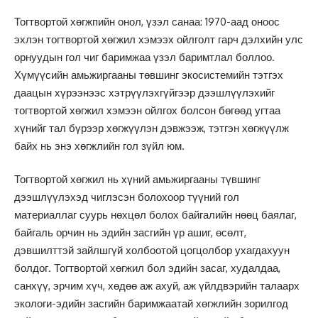
Тогтвортой хөгжпийн онол, үзэл санаа: 1970-аад оноос
эхлэн тогтвортой хөгжил хэмээх ойлголт гарч дэлхийн улс
орнуудын гол чиг баримжаа үзэл баримтлал боллоо.
Хүмүүсийн амьжиргааны төвшинг экосистемийн тэтгэх
даацын хүрээнээс хэтрүүлэхгүйгээр дээшлүүлэхийг
тогтвортой хөгжил хэмээн ойлгох болсон бөгөөд угтаа
хүнийг тал бүрээр хөгжүүлэн дэвжээж, тэтгэн хөгжүүлж
байх нь энэ хөгжлийн гол зүйл юм.
Тогтвортой хөгжил нь хүний амьжиргааны түвшинг
дээшлүүлэхэд чиглэсэн болохоор түүний гол
материаллаг суурь нөхцөл болох байгалийн нөөц баялаг,
байгаль орчин нь эдийн засгийн үр ашиг, өсөлт,
дэвшилттэй зайлшгүй холбоотой цогцолбор ухагдахуун
болдог. Тогтвортой хөгжил бол эдийн засаг, худалдаа,
санхүү, эрчим хүч, хөдөө аж ахуй, аж үйлдвэрийн талаарх
экологи-эдийн засгийн баримжаатай хөгжлийн зорилгод