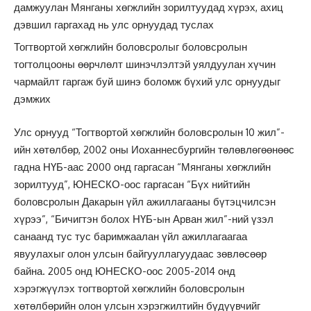
дамжуулан Мянганы хөгжлийн зорилтуудад хүрэх, ахиц
дэвшил гаргахад нь улс орнуудад туслах
Тогтвортой хөгжлийн боловсролыг боловсролын
тогтолцооны өөрчлөлт шинэчлэлтэй уялдуулан хүчин
чармайлт гаргаж буй шинэ боломж бүхий улс орнуудыг
дэмжих
Улс орнууд “Тогтвортой хөгжлийн боловсролын 10 жил”-
ийн хөтөлбөр, 2002 оны Иоханнесбургийн төлөвлөгөөнөөс
гадна НҮБ-аас 2000 онд гаргасан “Мянганы хөгжлийн
зорилтууд”, ЮНЕСКО-оос гаргасан “Бүх нийтийн
боловсролын Дакарын үйл ажиллагааны бүтэцчилсэн
хүрээ”, “Бичигтэн болох НҮБ-ын Арван жил”-ний үзэл
санаанд тус тус баримжаалан үйл ажиллагаагаа
явуулахыг олон улсын байгууллагуудаас зөвлөсөөр
байна. 2005 онд ЮНЕСКО-оос 2005-2014 онд
хэрэгжүүлэх тогтвортой хөгжлийн боловсролын
хөтөлбөрийн олон улсын хэрэгжилтийн бүдүүвчийг