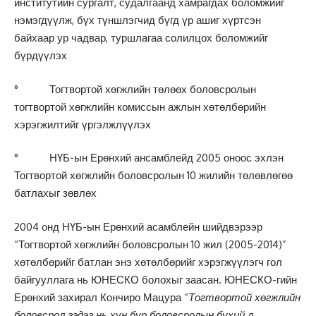
институтийн сургалт, судалгаанд хамрагдах боломжийг
нэмэгдүүлж, бүх түншлэгчид бүгд үр ашиг хүртсэн
байхаар ур чадвар, туршлагаа солилцох боломжийг
бүрдүүлэх
° Тогтвортой хөгжлийн төлөөх боловсролын
тогтвортой хөгжлийн комиссын ажлын хөтөлбөрийн
хэрэгжилтийг үргэлжлүүлэх
° НҮБ-ын Ерөнхий ансамблейд 2005 оноос эхлэн
Тогтвортой хөгжлийн боловсролын 10 жилийн төлөвлөгөө
батлахыг зөвлөх
2004 онд НҮБ-ын Ерөнхий асамблейн шийдвэрээр
“Тогтвортой хөгжлийн боловсролын 10 жил (2005-2014)”
хөтөлбөрийг батлан энэ хөтөлбөрийг хэрэгжүүлэгч гол
байгууллага нь ЮНЕСКО болохыг заасан. ЮНЕСКО-гийн
Ерөнхий захирал Кончиро Мацура “
Тогтвортой хөгжлийн
боловсрол гэдэг нь хүн бүр боловсролын бүхий л