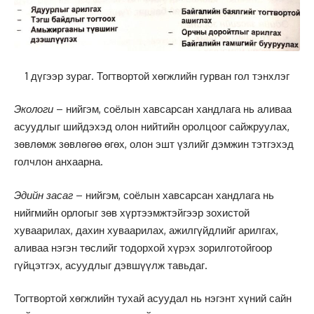
1 дүгээр зураг. Тогтвортой хөгжлийн гурван гол тэнхлэг
Экологи
– нийгэм, соёлын хавсарсан хандлага нь аливаа
асуудлыг шийдэхэд олон нийтийн оролцоог сайжруулах,
зөвлөмж зөвлөгөө өгөх, олон эшт үзлийг дэмжин тэтгэхэд
голчлон анхаарна.
Эдийн засаг
– нийгэм, соёлын хавсарсан хандлага нь
нийгмийн орлогыг зөв хүртээмжтэйгээр зохистой
хуваарилах, дахин хуваарилах, ажилгүйдлийг арилгах,
аливаа нэгэн төслийг тодорхой хүрэх зорилготойгоор
гүйцэтгэх, асуудлыг дэвшүүлж тавьдаг.
Тогтвортой хөгжлийн тухай асуудал нь нэгэнт хүний сайн