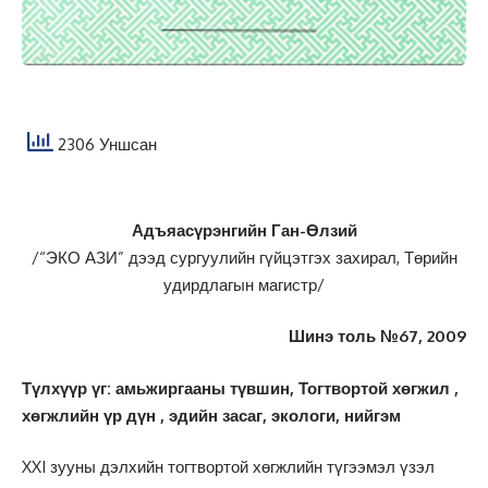
2306 Уншсан
Адъяасүрэнгийн Ган-Өлзий
/“ЭКО АЗИ” дээд сургуулийн гүйцэтгэх захирал, Төрийн
удирдлагын магистр/
Шинэ толь №67, 2009
Түлхүүр үг: амьжиргааны түвшин, Тогтвортой хөгжил ,
хөгжлийн үр дүн , эдийн засаг, экологи, нийгэм
XXI зууны дэлхийн тогтвортой хөгжлийн түгээмэл үзэл