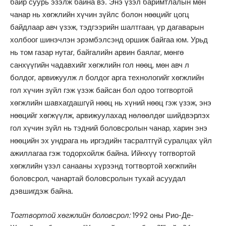
байр суурь эзэлж байна вэ. Энэ үзэл баримтлалын мөн
чанар нь хөгжлийн хүчин зүйлс болон нөөцийг цогц
байдлаар авч үзэж, тэдгээрийн шалтгаан, үр дагаварын
холбоог шинэчлэн эрэмбэлсэнд оршиж байгаа юм. Урьд
нь том газар нутаг, байгалийн арвин баялаг, мөнгө
санхүүгийн чадавхийг хөгжлийн гол нөөц, мөн авч л
болдог, арвижуулж л болдог арга технологийг хөгжлийн
гол хүчин зүйл гэж үзэж байсан бол одоо тоггвортой
хөгжлийн шавхагдашгүй нөөц нь хүний нөөц гэж үзэж, энэ
нөөцийг хөгжүүлж, арвижуулахад нөлөөлдөг шийдвэрлэх
гол хүчин зүйл нь тэдний боловсролын чанар, харин энэ
нөөцийн эх ундрага нь иргэдийн тасралтгүй суралцах үйл
ажиллагаа гэж тодорхойлж байна. Ийнхүү тоггвортой
хөгжлийн үзэл санааны хүрээнд тогтвортой хөгжпийн
боловсрол, чанартай боловсролын тухай асуудал
дэвшигдэж байна.
Тогтвортой хөгжлийн боловсрол:
1992 оны Рио-Де-