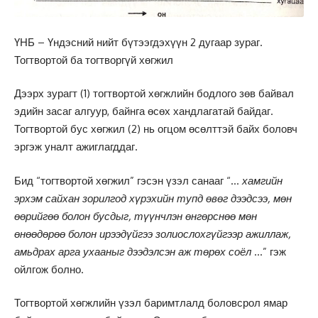
ҮНБ – Үндэсний нийт бүтээгдэхүүн 2 дугаар зураг.
Тогтвортой ба тогтворгүй хөгжил
Дээрх зурагт (1) тогтвортой хөгжлийн бодлого зөв байвал
эдийн засаг алгуур, байнга өсөх хандлагатай байдаг.
Тогтвортой бус хөгжил (2) нь огцом өсөлттэй байх боловч
эргэж уналт ажиглагддаг.
Бид “тогтвортой хөгжил” гэсэн үзэл санааг “…
хамгийн
эрхэм сайхан зорилгод хүрэхийн тупд өвөг дээдсээ, мөн
өөрийгөө болон бусдыг, түүнчлэн өнгөрснөө мөн
өнөөдөрөө болон ирээдүйгээ золиослохгүйгээр ажиллаж,
амьдрах арга ухааныг дээдэлсэн аж төрөх соёл
…” гэж
ойлгож болно.
Тогтвортой хөгжлийн үзэл баримтлалд боловсрол ямар