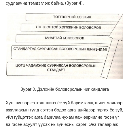
судлаачид тэмдэглэж байна. (Зураг 4).
Зураг 3. Дэлхийн боловсролын чиг хандлага
Хүн шинээр сэтгэж, шинэ ёс зүй баримталж, шинэ маягаар
ажиллахын тулд сэтгэн бодох арга, шийдвэр гаргах ёс зүй,
үйл гүйцэтгэх арга барилаа чухам яаж өөрчилнө гэсэн үг
вэ гэсэн асуулт үүсэх нь зүй ёсны хэрэг. Энэ талаар аж