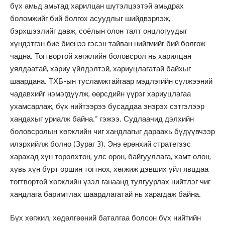
бүх амьд амьтад харилцан шүтэлцээтэй амьдрах
боломжийг бий болгох асуудлыг шийдвэрлэж,
бэрхшээлийг давж, соёлын олон талт онцлогуудыг
хүндэтгэн бие биенээ гэсэн тайван нийгмийг бий болгож
чадна. Тогтвортой хөгжлийн боловсрол нь харилцан
уялдаатай, хариу үйлдэлтэй, хариуцлагатай байхыг
шаардана. ТХБ-ын тусламжтайгаар мэдлэгийн сүлжээний
чадавхийг нэмэгдүүлж, өөрсдийн үүрэг хариуцлагаа
ухамсарлаж, бүх нийтээрээ бусаддаа энэрэх сэтгэлээр
хандахыг уриалж байна.” гэжээ. Судлаачид дэлхийн
боловсролын хөгжлийн чиг хандлагыг дараахь бүдүүвчээр
илэрхийлж болно (Зураг 3). Энэ ерөнхий стратегээс
харахад хүн төрөлхтөн, улс орон, байгууллага, хамт олон,
хувь хүн бүрт оршин тогтнох, хөгжиж дэвших үйл явцдаа
тогтвортой хөгжлийн үзэл ганаанд тулгуурлах нийтлэг чиг
хандлага баримтлах шаардлагатай нь харагдаж байна.
Бүх хөгжил, хөдөлгөөний баталгаа болсон бүх нийтийн