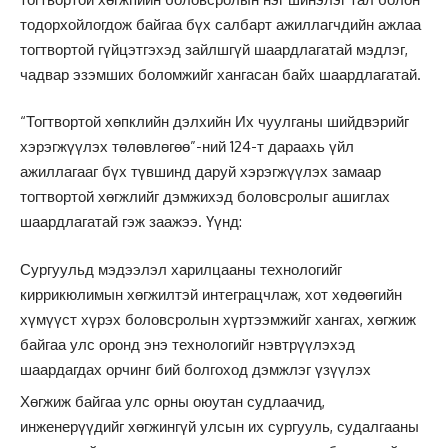
тодорхойлогдож байгаа бүх салбарт ажиллагчдийн ажлаа
тогтвортой гүйцэтгэхэд зайлшгүй шаардлагатай мэдлэг,
чадвар эзэмших боломжийг хангасан байх шаардлагатай.
“Тогтвортой хөпклийн дэлхийн Их чуулганы шийдвэрийг
хэрэгжүүлэх төлөвлөгөө”-ний 124-т дараахь үйл
ажиллагааг бүх түвшинд даруй хэрэгжүүлэх замаар
тогтвортой хөгжлийг дэмжихэд боловсролыг ашиглах
шаардлагатай гэж заажээ. Үүнд:
Сургуульд мэдээлэл харилцааны технологийг
киррикюлимын хөгжилтэй интеграцчлаж, хот хөдөөгийн
хүмүүст хүрэх боловсролын хүртээмжийг хангах, хөгжиж
байгаа улс оронд энэ технологийг нэвтрүүлэхэд
шаардагдах орчинг бий болгоход дэмжлэг үзүүлэх
Хөгжиж байгаа улс орны оюутан судлаачид,
инженерүүдийг хөгжингүй улсын их сургууль, судалгааны