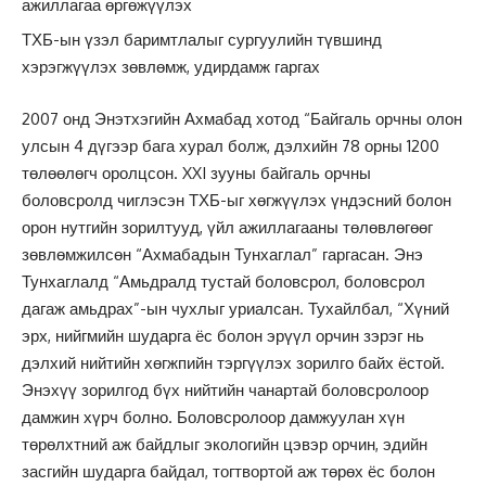
ажиллагаа өргөжүүлэх
ТХБ-ын үзэл баримтлалыг сургуулийн түвшинд
хэрэгжүүлэх зөвлөмж, удирдамж гаргах
2007 онд Энэтхэгийн Ахмабад хотод “Байгаль орчны олон
улсын 4 дүгээр бага хурал болж, дэлхийн 78 орны 1200
төлөөлөгч оролцсон. XXI зууны байгаль орчны
боловсролд чиглэсэн ТХБ-ыг хөгжүүлэх үндэсний болон
орон нутгийн зорилтууд, үйл ажиллагааны төлөвлөгөөг
зөвлөмжилсөн “Ахмабадын Тунхаглал” гаргасан. Энэ
Тунхаглалд “Амьдралд тустай боловсрол, боловсрол
дагаж амьдрах”-ын чухлыг уриалсан. Тухайлбал, “Хүний
эрх, нийгмийн шударга ёс болон эрүүл орчин зэрэг нь
дэлхий нийтийн хөгжпийн тэргүүлэх зорилго байх ёстой.
Энэхүү зорилгод бүх нийтийн чанартай боловсролоор
дамжин хүрч болно. Боловсролоор дамжуулан хүн
төрөлхтний аж байдлыг экологийн цэвэр орчин, эдийн
засгийн шударга байдал, тогтвортой аж төрөх ёс болон