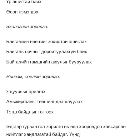
Үр ашигтай байх
Өсөн нэмэгдэх
Экологийн зорилго:
Байгалийн нөөцийг зохистой ашиглах
Байгаль орчныг доройтуулахгүй байх
Байгалийн гамшгийн аюулыг бууруулах
Нийгэм, соёлын зорилго:
Ядуурлыг арилгах
Амьжиргааны төвшинг дээшлүүлэх
Тэгш байдлыг тогтоох
Эдгээр гурван гол зорилго нь өөр хоорондоо хавсарсан
нийтлэг хандлагатай байдаг. Үүнд: