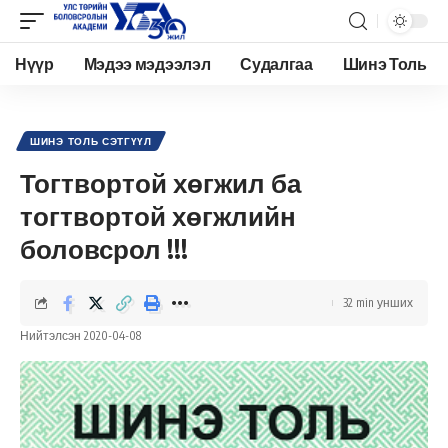
Нүүр
Мэдээ мэдээлэл
Судалгаа
Шинэ Толь
Academy.edu.mn
>
Нийтлэл
>
Шинэ Толь Сэтгүүл
>
Тогтвортой хөгжил ба тогтвортой хөгжлийн боловсрол !!!
ШИНЭ ТОЛЬ СЭТГҮҮЛ
Тогтвортой хөгжил ба
тогтвортой хөгжлийн
боловсрол !!!
32 min унших
Нийтэлсэн 2020-04-08