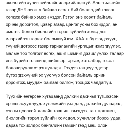
экологийн хүчин зүйлсийг илэрхийлдэггүй. Аль ч засгийн
газар ДНБ өсөж л байвал өсөлт бий болж эдийн засаг
хөгжиж байна хэмээн үздэг. Гэтэл энэ өсөлт байгаль
орчны доройтол, цэвэр агаар, цэнгэг усны бохирдол, ан
амьтны болон биологийн төрөл зуйлийн хомсдлыг
илэрхийлэн гаргах боломжгүй юм. ХАА-н бүтээгдэхүүн,
түүний дотроос газар тариалангийн ургацыг нэмэгдүүлэх,
малын тоо толгойг өсгөх, ашиг шимийг дээшлүүлэх талаар
янз бүрийн төвшинд шийдвэр гаргаж, хөтөлбөр, төсөл
боловсруулж хэрэгжүүлдэг. Гэхдээ гагцхүү эдгээр
бүтээгдэхүүний эх үүсгүүр болсон байгаль орчин
доройтож, муудаж байгааг ойлгож, тооцож чаддаггүй.
Түүхийн өнгөрсөн хугацаанд дэлхий дахиныг түгшээсэн
орчны асуудлууд: хүлэмжийн үзэгдэл, дэлхийн дулаарал,
озоны цоорхой, далайн төвшин нэмэгдэх, ган, цөлжилт,
биологийн төрөл зүйлийн хомсдол, хүчиллэг бороо, удаа
дараа тохиолдох байгалийн гамшиг гээд маш олон