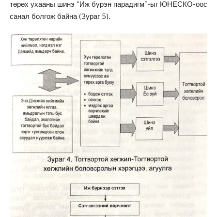
төрөх ухааны шинэ “Иж бүрэн парадигм”-ыг ЮНЕСКО-оос
санал болгож байна (Зураг 5).