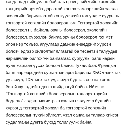
хандлагад нийцүүлэн байгаль орчин, нийгмийн хөгжпийн
тэнцвэрийг эрэмбэ дараатай хангах замаар эдийн засгаа
экологийн баримжаатай хөгжүүлэхийн гол үндэс суурь нь
тогтвортой хөгжлийн боловсрол юм. Тогтвортой хөгжлийн
боловсрол нь байгаль орчны боловсрол, экологийн
боловсрол, хүрээлэн байгаа орчны боловсрол гэх мэт
олон нэр томьёо, агуулгаар дамжин өнөөдрийг хүрсэн
боловч эдгээр ойлголтыг ялгаатай ба төсөөтэй талуудыг
нарийвчлан ойлгохгүй байгаагаас сургууль, багш нарын
дунд маргаан үүсэх болсон байна. Тухайлбал: Францын
багш нар өөрсдийн сургалтын арга барилаа ХБОБ-ынх гэх
уу эсхүл, ТХБ-ынх гэх үү, эсхүл бүр тэс өөр нэр өгөх
ёстой юу гэдгийг одоо ч шийдээгүй байна. Иймээс
“Тогтвортой хөгжпийн боловсролын талаарх төрийн
бодлого” сэдэвт магистрын ажлын нэгдүгээр бүлгийн
хүрээнд тогтвортой хөгжил ба тогтвортой хөгжлийн
боловсролын тухай ойлголт, үзэл санааны талаар хийсэн
судалгааны дүнгта бүхэд толилуулж байна.