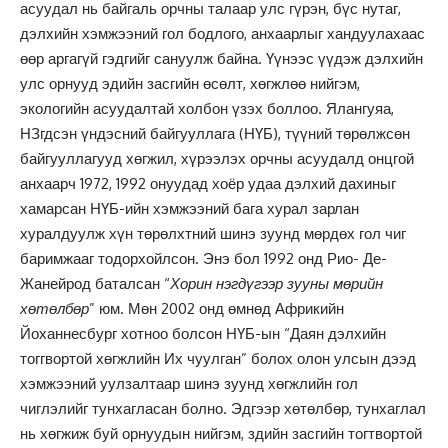
асуудал нь байгаль орчны талаар улс гүрэн, бүс нутаг,
дэлхийн хэмжээний гол бодлого, анхаарлыг хандуулахаас
өөр аргагүй гэдгийг сануулж байна. Үүнээс үүдэж дэлхийн
улс орнууд эдийн засгийн өсөлт, хөгжлөө нийгэм,
экологийн асуудалтай холбон үзэх боллоо. Ялангуяа,
НЗгдсэн үндэсний байгууллага (НҮБ), түүний төрөлжсөн
байгууллагууд хөгжил, хүрээлэх орчны асуудалд онцгой
анхаарч 1972, 1992 онуудад хоёр удаа дэлхий дахиныг
хамарсан НҮБ-ийн хэмжээний бага хурал зарлан
хуралдуулж хүн төрөлхтний шинэ зуунд мөрдөх гол чиг
баримжааг тодорхойлсон. Энэ бол 1992 онд Рио- Де-
Жанейрод баталсан “
Хорин нэгдүгээр зууны мөрийн
хөтөлбөр
” юм. Мөн 2002 онд өмнөд Африкийн
Йоханнесбург хотноо болсон НҮБ-ын “Даян дэлхийн
тоггвортой хөгжлийн Их чуулган” болох олон улсын дээд
хэмжээний уулзалтаар шинэ зуунд хөгжлийн гол
чиглэлийг тунхагласан болно. Эдгээр хөтөлбөр, тунхаглал
нь хөгжиж буй орнуудын нийгэм, здийн засгийн тогтвортой