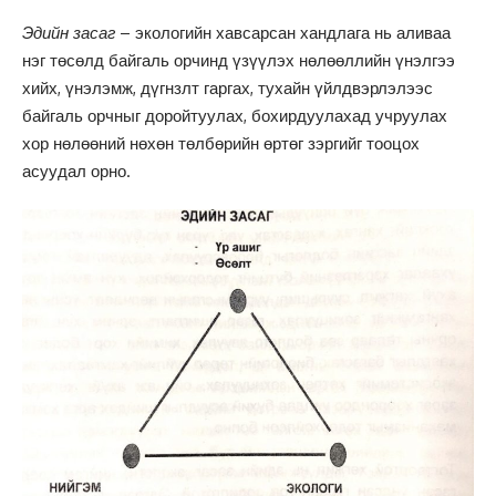
Эдийн засаг
– экологийн хавсарсан хандлага нь аливаа
нэг төсөлд байгаль орчинд үзүүлэх нөлөөллийн үнэлгээ
хийх, үнэлэмж, дүгнзлт гаргах, тухайн үйлдвэрлэлээс
байгаль орчныг доройтуулах, бохирдуулахад учруулах
хор нөлөөний нөхөн төлбөрийн өртөг зэргийг тооцох
асуудал орно.