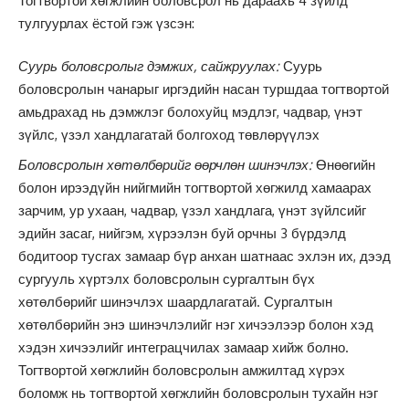
Тогтвортой хөгжлийн боловсрол нь дараахь 4 зүйлд
тулгуурлах ёстой гэж үзсэн:
Суурь боловсролыг дэмжих, сайжруулах:
Суурь
боловсролын чанарыг иргэдийн насан туршдаа тогтвортой
амьдрахад нь дэмжлэг болохуйц мэдлэг, чадвар, үнэт
зүйлс, үзэл хандлагатай болгоход төвлөрүүлэх
Боловсролын хөтөлбөрийг өөрчлөн шинэчлэх:
Өнөөгийн
болон ирээдүйн нийгмийн тогтвортой хөгжилд хамаарах
зарчим, ур ухаан, чадвар, үзэл хандлага, үнэт зүйлсийг
эдийн засаг, нийгэм, хүрээлэн буй орчны 3 бүрдэлд
бодитоор тусгах замаар бүр анхан шатнаас эхлэн их, дээд
сургууль хүртэлх боловсролын сургалтын бүх
хөтөлбөрийг шинэчлэх шаардлагатай. Сургалтын
хөтөлбөрийн энэ шинэчлэлийг нэг хичээлээр болон хэд
хэдэн хичээлийг интеграцчилах замаар хийж болно.
Тогтвортой хөгжлийн боловсролын амжилтад хүрэх
боломж нь тогтвортой хөгжлийн боловсролын тухайн нэг