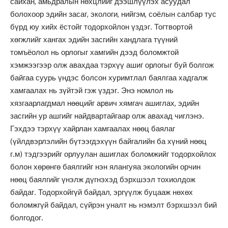
сайхан, амьдралын нөхцлийг дээшлүүлэх асуудал
болохоор эдийн засаг, экологи, нийгэм, соёлын салбар тус
бүрд юу хийх ёстойг тодорхойлон үздэг. Тогтвортой
хөгжлийг хангах эдийн засгийн хандлага түүний
томъёолол нь орлогыг хамгийн дээд боломжтой
хэмжээгээр олж авахдаа тэрхүү ашиг орлогыг буй болгож
байгаа суурь үндэс болсон хуримтлал баялгаа хадгалж
хамгаалах нь зүйтэй гэж үздэг. Энэ номлол нь
хязгаарлагдмал нөөцийг арвич хямгач ашиглах, эдийн
засгийн ур ашгийг найдвартайгаар олж авахад чиглэнэ.
Гэхдээ тэрхүү хайрлан хамгаалах нөөц баялаг
(үйлдвэрлэлийн бүтээгдэхүүн байгалийн ба хүний нөөц
г.м) тэдгээрийг орлуулан ашиглах боломжийг тодорхойлох
болон хөрөнгө баялгийг нэн ялангуяа экологийн орчин
нөөц баялгийг үнэлж дүгнэхэд бэрхшээл тохиолдож
байдаг. Тодорхойгүй байдал, эргүүлж буцааж нөхөх
боломжгүй байдал, сүйрэн уналт нь нэмэлт бэрхшээл бий
болгодог.