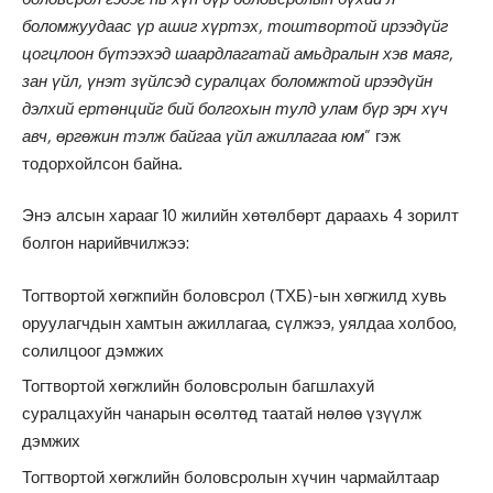
боломжуудаас үр ашиг хүртэх, тоштвортой ирээдүйг
цогцлоон бүтээхэд шаардлагатай амьдралын хэв маяг,
зан үйл, үнэт зүйлсэд суралцах боломжтой ирээдүйн
дэлхий ертөнцийг бий болгохын тулд улам бүр эрч хүч
авч, өргөжин тэлж байгаа үйл ажиллагаа юм
” гэж
тодорхойлсон байна.
Энэ алсын харааг 10 жилийн хөтөлбөрт дараахь 4 зорилт
болгон нарийвчилжээ:
Тогтвортой хөгжпийн боловсрол (ТХБ)-ын хөгжилд хувь
оруулагчдын хамтын ажиллагаа, сүлжээ, уялдаа холбоо,
солилцоог дэмжих
Тогтвортой хөгжлийн боловсролын багшлахуй
суралцахуйн чанарын өсөлтөд таатай нөлөө үзүүлж
дэмжих
Тогтвортой хөгжлийн боловсролын хүчин чармайлтаар