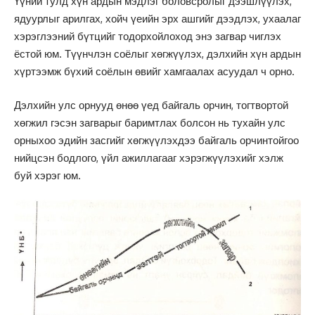
Үүний тулд хүн ардын мэдлэг боловсролыг дээшлүүлэх,
ядуурлыг арилгах, хойч үеийн эрх ашгийг дээдлэх, ухаалаг
хэрэглээний бүтцийг тодорхойлоход энэ загвар чиглэх
ёстой юм. Түүнчлэн соёлыг хөгжүүлэх, дэлхийн хүн ардын
хүртээмж бүхий соёлын өвийг хамгаалах асуудал ч орно.
Дэлхийн улс орнууд өнөө үед байгаль орчин, тогтвортой
хөгжил гэсэн загварыг баримтлах болсон нь тухайн улс
орныхоо эдийн засгийг хөгжүүлэхдээ байгаль орчинтойгоо
нийцсэн бодлого, үйл ажиллагааг хэрэгжүүлэхийг хэлж
буй хэрэг юм.