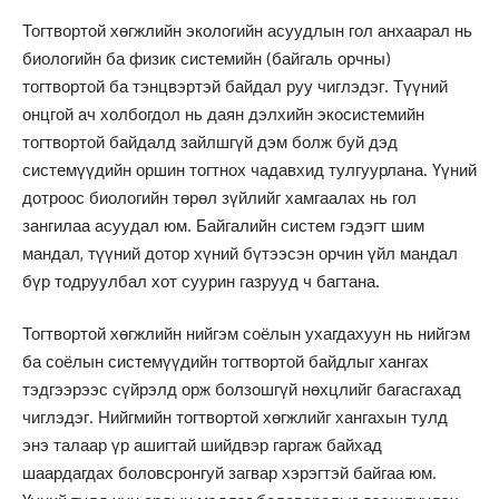
Тогтвортой хөгжлийн экологийн асуудлын гол анхаарал нь
биологийн ба физик системийн (байгаль орчны)
тогтвортой ба тэнцвэртэй байдал руу чиглэдэг. Түүний
онцгой ач холбогдол нь даян дэлхийн экосистемийн
тогтвортой байдалд зайлшгүй дэм болж буй дэд
системүүдийн оршин тогтнох чадавхид тулгуурлана. Үүний
дотроос биологийн төрөл зүйлийг хамгаалах нь гол
зангилаа асуудал юм. Байгалийн систем гэдэгт шим
мандал, түүний дотор хүний бүтээсэн орчин үйл мандал
бүр тодруулбал хот суурин газрууд ч багтана.
Тогтвортой хөгжлийн нийгэм соёлын ухагдахуун нь нийгэм
ба соёлын системүүдийн тогтвортой байдлыг хангах
тэдгээрээс сүйрэлд орж болзошгүй нөхцлийг багасгахад
чиглэдэг. Нийгмийн тогтвортой хөгжлийг хангахын тулд
энэ талаар үр ашигтай шийдвэр гаргаж байхад
шаардагдах боловсронгуй загвар хэрэгтэй байгаа юм.