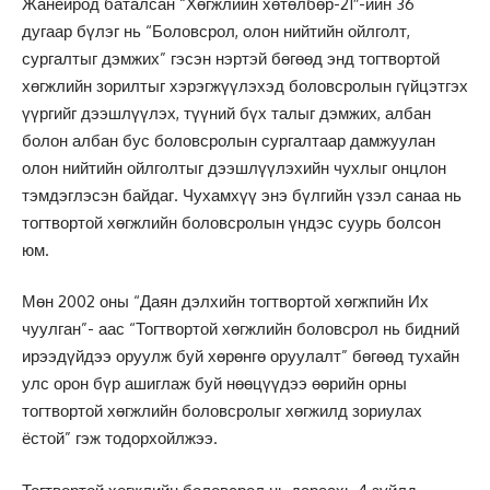
Жанейрод баталсан “Хөгжлийн хөтөлбөр-21″-ийн 36
дугаар бүлэг нь “Боловсрол, олон нийтийн ойлголт,
сургалтыг дэмжих” гэсэн нэртэй бөгөөд энд тогтвортой
хөгжлийн зорилтыг хэрэгжүүлэхэд боловсролын гүйцэтгэх
үүргийг дээшлүүлэх, түүний бүх талыг дэмжих, албан
болон албан бус боловсролын сургалтаар дамжуулан
олон нийтийн ойлголтыг дээшлүүлэхийн чухлыг онцлон
тэмдэглэсэн байдаг. Чухамхүү энэ бүлгийн үзэл санаа нь
тогтвортой хөгжлийн боловсролын үндэс суурь болсон
юм.
Мөн 2002 оны “Даян дэлхийн тогтвортой хөгжпийн Их
чуулган”- аас “Тогтвортой хөгжлийн боловсрол нь бидний
ирээдүйдээ оруулж буй хөрөнгө оруулалт” бөгөөд тухайн
улс орон бүр ашиглаж буй нөөцүүдээ өөрийн орны
тогтвортой хөгжлийн боловсролыг хөгжилд зориулах
ёстой” гэж тодорхойлжээ.