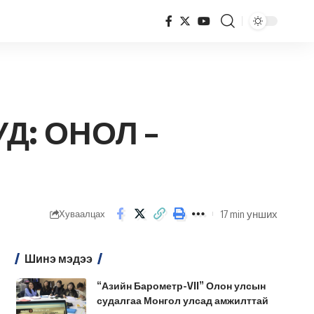
Д: ОНОЛ –
17 min унших
Хуваалцах
Шинэ мэдээ
“Азийн Барометр-VII” Олон улсын
судалгаа Монгол улсад амжилттай