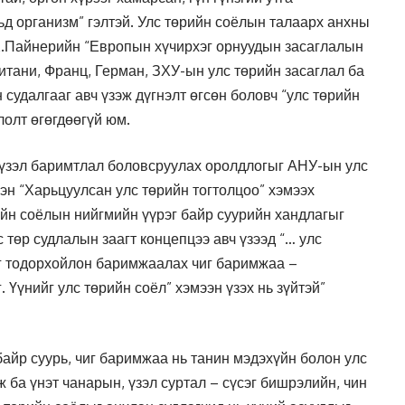
ьд организм” гэлтэй. Улс төрийн соёлын талаарх анхны
Х.Пайнерийн “Европын хүчирхэг орнуудын засаглалын
итани, Франц, Герман, ЗХУ-ын улс төрийн засаглал ба
судалгааг авч үзэж дүгнэлт өгсөн боловч “улс төрийн
лолт өгөгдөөгүй юм.
 үзэл баримтлал боловсруулах оролдлогыг АНУ-ын улс
сэн “Харьцуулсан улс төрийн тогтолцоо” хэмээх
ийн соёлын нийгмийн үүрэг байр суурийн хандлагыг
 төр судлалын заагт концепцээ авч үзээд “… улс
ыг тодорхойлон баримжаалах чиг баримжаа –
 Үүнийг улс төрийн соёл” хэмээн үзэх нь зүйтэй”
айр суурь, чиг баримжаа нь танин мэдэхүйн болон улс
 ба үнэт чанарын, үзэл суртал – сүсэг бишрэлийн, чин