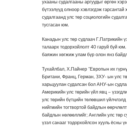
ухааны судалгааны аргуудыг өргөн хэрэ
бүтээлүүд олноор хэвлэгдэж гарсантай 
судалгаанд улс төр социологийн судалг
тусгасан юм.
Канадын улс төр судлаач Г.Патрикийн ү
талаарх тодорхойлолт 40 гаруй буй юм. 
баяжин хөгжиж улам бүр олон янз байдл
Тухайлбал, Х.Пайнер “Европын их гүрнү
Британи, Франц, Герман, ЗХУ- ын улс т
харьцуулан судалсан бол АНУ-ын судла
Америкийн улс төрийн үйл явц – үзэгдл
улс төрийн бүтцийн төлөвшил үйлчлэлд 
нийгмийн тогтвортой байдлын өөрчлөлти
байдлын нөлөөллийг; Английн улс төр с
үзэл санааг тодорхойлсон хууль ёсны ү