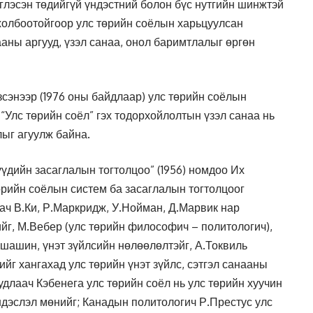
глэсэн төдийгүй үндэстний болон бүс нутгийн шинжтэй
холбоотойгоор улс төрийн соёлын харьцуулсан
ааны аргууд, үзэл санаа, онол баримтлалыг өргөн
зсэнээр (1976 оны байдлаар) улс төрийн соёлын
“Улс төрийн соёл” гэх тодорхойлолтын үзэл санаа нь
ыг агуулж байна.
үдийн засаглалын тогтолцоо” (1956) номдоо Их
өрийн соёлын систем ба засаглалын тогтолцоог
ач В.Ки, Р.Маркридж, У.Нойман, Д.Марвик нар
ийг, М.Вебер (улс төрийн философич – политологич),
шашин, үнэт зүйлсийн нөлөөлөлтэйг, А.Токвиль
йг хангахад улс төрийн үнэт зүйлс, сэтгэл санааны
удлаач Кэбенега улс төрийн соёл нь улс төрийн хуучин
ндэслэл мөнийг; Канадын политологич Р.Престус улс