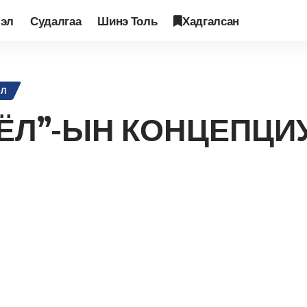
лэл
Судалгаа
Шинэ Толь
Хадгалсан
ТӨРИЙН СОЁЛ”-ЫН КОНЦЕПЦИУД: ОНОЛ – ҮЗЛИЙН ГАЖИЛТ
ҮЛ
ЁЛ”-ЫН КОНЦЕПЦИУ