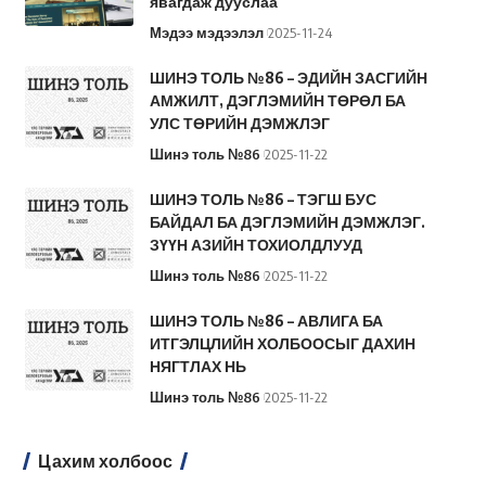
явагдаж дууслаа
Мэдээ мэдээлэл
2025-11-24
ШИНЭ ТОЛЬ №86 – ЭДИЙН ЗАСГИЙН
АМЖИЛТ, ДЭГЛЭМИЙН ТӨРӨЛ БА
УЛС ТӨРИЙН ДЭМЖЛЭГ
Шинэ толь №86
2025-11-22
ШИНЭ ТОЛЬ №86 – ТЭГШ БУС
БАЙДАЛ БА ДЭГЛЭМИЙН ДЭМЖЛЭГ.
ЗҮҮН АЗИЙН ТОХИОЛДЛУУД
Шинэ толь №86
2025-11-22
ШИНЭ ТОЛЬ №86 – АВЛИГА БА
ИТГЭЛЦЛИЙН ХОЛБООСЫГ ДАХИН
НЯГТЛАХ НЬ
Шинэ толь №86
2025-11-22
Цахим холбоос