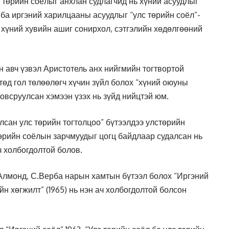
 төрийн соёлыг анхлан судлагчид нь хүний асуудлыг
 ба иргэний харилцааны асуудлыг “улс төрийн соёл”-
, хүний хувийн ашиг сонирхол, сэтгэлийн хөдөлгөөний
 авч үзвэл Аристотель анх нийгмийн тогтвортой
өд гол төлөөлөгч хүчин зүйл болох “хүний оюуны
овсруулсан хэмээн үзэх нь зүйд нийцтэй юм.
сан улс төрийн тогтолцоо” бүтээлдээ улстөрийн
өрийн соёлын зарчмуудыг цогц байдлаар судалсан нь
ч холбогдолтой болов.
Алмонд, С.Верба нарын хамтын бүтээл болох “Иргэний
ийн хөгжилт” (1965) нь нэн ач холбогдолтой болсон