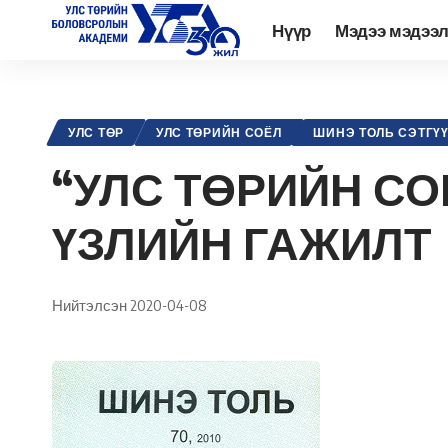
Нүүр
Мэдээ мэдээ
Academy.edu.mn
>
Нийтлэл
>
Улс төр
>
Улс төрийн соёл
>
“УЛС 
УЛС ТӨР
УЛС ТӨРИЙН СОЁЛ
ШИНЭ ТОЛЬ СЭТГҮ
“УЛС ТӨРИЙН СО
ҮЗЛИЙН ГАЖИЛТ
Нийтэлсэн 2020-04-08