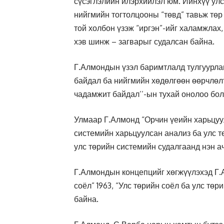
сүсэглэлийн илэрхийлэл юм. Ийнхүү улс
нийгмийн тогтолцооны “төвд” тавьж төр
той холбон үзэж “иргэн”-ийг халамжлах
хэв шинж – загварыг судалсан байна.
Г.Алмондын үзэл баримтлалд тулгуурлан
байдал ба нийгмийн хөдөлгөөн өөрчлөлт
чадамжит байдал’’-ын тухай онолоо бол
Улмаар Г.Алмонд “Орчин үеийн харьцуул
системийн харьцуулсан анализ ба улс т
улс төрийн системийн судалгаанд нэн а
Г.Алмондын концепцийг хөгжүүлэхэд Г.
соёл” 1963, “Улс төрийн соёл ба улс төр
байна.