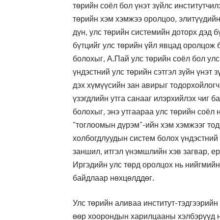
төрийн соёл бол үнэт зүйлс институтчил
төрийн хэм хэмжээ оролцоо, элитүүдийн
дүн, улс төрийн системийн доторх дэд б
бүтцийг улс төрийн үйл явцад оролцож 
болохыг, А.Пай улс төрийн соёл бол улс
үндэстний улс төрийн сэтгэл зүйн үнэт 
дэх хүмүүсийн зан авирыг тодорхойлогч
үзэгдлийн утга санааг илэрхийлэх чиг б
болохыг, энэ утгаараа улс төрийн соёл 
“тоглоомын дүрэм”-ийн хэм хэмжээг тод
холбогдлуудын систем болох үндэстний с
заншил, итгэл үнэмшлийн хэв загвар, ер
Иргэдийн улс төрд оролцох нь нийгмийн
байдлаар нөхцөлддөг.
Улс төрийн аливаа институт-тэдгээрийн
өөр хоорондын харилцааны хэлбэрүүд н