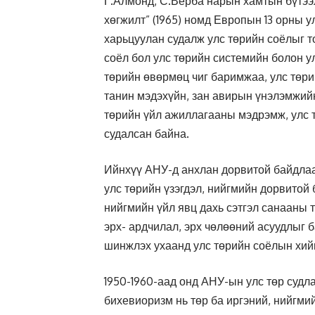
Г.Алмонд, С.Верба нарын хамтын бүтээл 
хөгжилт” (1965) номд Европын 13 орны у
харьцуулан судалж улс төрийн соёлыг т
соёл бол улс төрийн системийн болон у
төрийн өвөрмөц чиг баримжаа, улс төри
танин мэдэхүйн, зан авирын үнэлэмжийн
төрийн үйл ажиллагааны мэдрэмж, улс т
судалсан байна.
Ийнхүү АНУ-д анхлан дорвитой байдлаар
улс төрийн үзэгдэл, нийгмийн дорвитой б
нийгмийн үйл явц дахь сэтгэл санааны т
эрх- ардчилал, эрх чөлөөний асуудлыг б
шинжлэх ухаанд улс төрийн соёлын хий
1950-1960-аад онд АНУ-ын улс төр суд
бихевиоризм нь төр ба иргэний, нийгм