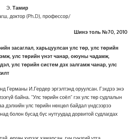
Э.
Тамир
ш, доктор (Ph.D), профессор/
Шинэ толь №70, 2010
рийн засаглал, харьцуулсан улс төр, улс төрийн
лэмж, улс төрийн үнэт чанар, оюуны чадамж,
гдэл, улс төрийн систем дэх залгамж чанар, улс
жилт
унд Германы И.Гердер эргэлтэнд оруулсан. Гэхдээ энэ
лээгүй байна. “Улс төрийн соёл” гэх улс төр судлалын
раа дэлхийн улс төрийн нөхцөл байдал үндсээрээ
над болон бусад бүс нутгуудад дорвитой судлагдах
тай, өргөн хүрээг хамарсан, гүн гүнзгий утга