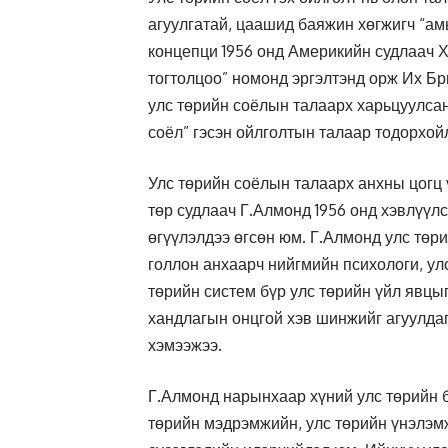
агуулгатай, цаашид баяжин хөгжигч “ам
концепци 1956 онд Америкийн судлаач 
тогтолцоо” номонд эргэлтэнд орж Их Бр
улс төрийн соёлын талаарх харьцуулсан 
соёл” гэсэн ойлголтын талаар тодорхой
Улс төрийн соёлын талаарх анхны цогц
төр судлаач Г.Алмонд 1956 онд хэвлүүл
өгүүлэлдээ өгсөн юм. Г.Алмонд улс төр
голлон анхаарч нийгмийн психологи, улс
төрийн систем бүр улс төрийн үйл явц
хандлагын онцгой хэв шинжийг агуулдаг.
хэмээжээ.
Г.Алмонд нарынхаар хүний улс төрийн б
төрийн мэдрэмжийн, улс төрийн үнэлэмж