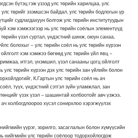
эгдсэн бүтэц гэж үзээд улс төрийн харилцаа, улс
 улс төрийг эзэмшсэн байдал, улс төрийн бодлогын үр
үтцийг судлагдахуун болгож улс төрийн институтуудын
буй хэм хэмжээгээр нь улс төрийн соёлын элементүүд
 төрийн үзэл суртал, үндэстний шинж, оюун санаа,
зүйлс болохыг – улс төрийн соёл нь улс төрийн хүрээн
 ойлголт хэм хэмжээ бөгөөд улс төрийн үйл явц –
аримжаа, итгэл, үнэмшил, үзэл санааны цогц ойлголт
нь улс төрийн хүрээн дэх улс төрийн зан үйлийн болон
орхойлдогийг, К.Гартын улс төрийн соёл нь ач
оёл, түүх, үндэстний сэтгэл зүйн уламжлал, зан
төнцийг үзэх үзэл – шашинтай холбоотойг авч үзжээ.
 ач холбогдлоороо хүсэл сонирхлоо хэрэгжүүлэх
 нийгмийн үүрэг, зорилго, засаглалын болон хүмүүсийн
ь нийгмийн улс төрийн соёлоор тодорхойлогдож