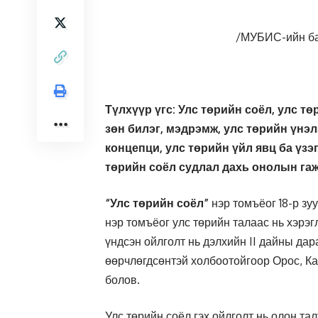
/МУБИС-ийн баг
Түлхүүр үгс: Улс төрийн соёл, улс тө
зөн билэг, мэдрэмж, улс төрийн үнэ
концепци, улс төрийн үйл явц ба үзэ
төрийн соёл судлал дахь онолын га
“Улс төрийн соёл”
нэр томъёог 18-р зу
нэр томъёог улс төрийн талаас нь хэрэг
үндсэн ойлголт нь дэлхийн II дайны да
өөрчлөгдсөнтэй холбоотойгоор Орос, Ка
болов.
Улс төрийн соёл гэх ойлголт нь олон тал