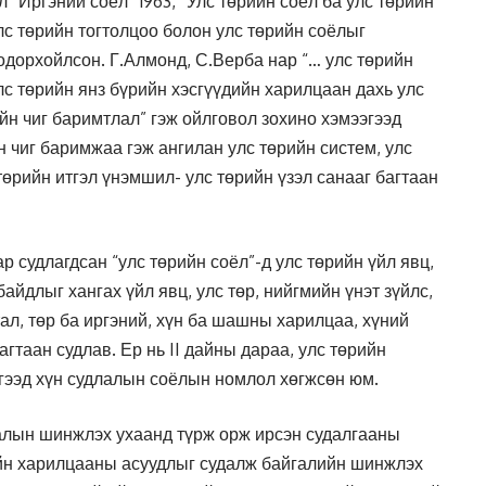
“Иргэний соёл” 1963, “Улс төрийн соёл ба улс төрийн
лс төрийн тогтолцоо болон улс төрийн соёлыг
одорхойлсон. Г.Алмонд, С.Верба нар “… улс төрийн
лс төрийн янз бүрийн хэсгүүдийн харилцаан дахь улс
йн чиг баримтлал” гэж ойлговол зохино хэмээгээд
 чиг баримжаа гэж ангилан улс төрийн систем, улс
өрийн итгэл үнэмшил- улс төрийн үзэл санааг багтаан
 судлагдсан “улс төрийн соёл”-д улс төрийн үйл явц,
айдлыг хангах үйл явц, улс төр, нийгмийн үнэт зүйлс,
ал, төр ба иргэний, хүн ба шашны харилцаа, хүний
агтаан судлав. Ер нь II дайны дараа, улс төрийн
гээд хүн судлалын соёлын номлол хөгжсөн юм.
лалын шинжлэх ухаанд түрж орж ирсэн судалгааны
ийн харилцааны асуудлыг судалж байгалийн шинжлэх