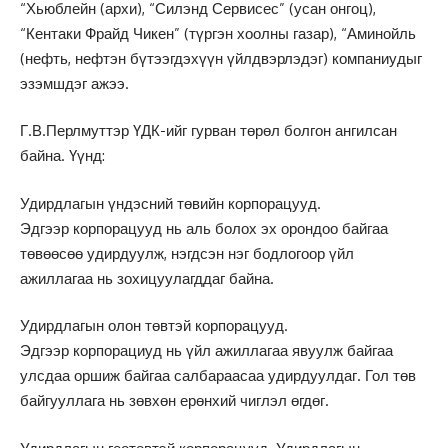
“Хьюблейн (архи), “Силэнд Сервисес” (усан онгоц),
“Кентаки Фрайд Чикен” (түргэн хоолны газар), “Аминойль
(нефть, нефтэн бүтээгдэхүүн үйлдвэрлэдэг) компаниудыг
эзэмшдэг ажээ.
Г.В.Перлмуттэр ҮДК-ийг гурван төрөл болгон ангилсан
байна. Үүнд:
Удирдлагын үндэсний төвийн корпорацууд.
Эдгээр корпорацууд нь аль болох эх орондоо байгаа
төвөөсөө удирдуулж, нэгдсэн нэг бодлогоор үйл
ажиллагаа нь зохицуулагддаг байна.
Удирдлагын олон төвтэй корпорацууд.
Эдгээр корпорациуд нь үйл ажиллагаа явуулж байгаа
улсдаа оршиж байгаа салбараасаа удирдуулдаг. Гол төв
байгууллага нь зөвхөн ерөнхий чиглэл өгдөг.