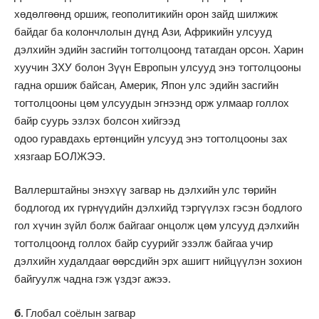
хөдөлгөөнд оршиж, геополитикийн орон зайд шилжиж
байдаг ба колончлолын дүнд Ази, Африкийн улсууд
дэлхийн эдийн засгийн тогтолцоонд татагдан орсон. Харин
хуучин ЗХУ болон Зүүн Европын улсууд энэ тогтолцооны
гадна оршиж байсан, Америк, Япон улс эдийн засгийн
тогтолцооны цөм улсуудын эгнээнд орж улмаар голлох
байр суурь эзлэх болсон хийгээд
одоо гуравдахь ертөнцийн улсууд энэ тогтолцооны зах
хязгаар БОЛЖЭЭ.
Валлерштайны энэхүү загвар нь дэлхийн улс төрийн
бодлогод их гүрнүүдийн дэлхийд тэргүүлэх гэсэн бодлого
гол хүчин зүйл болж байгааг онцолж цөм улсууд дэлхийн
тогтолцоонд голлох байр суурийг эзэлж байгаа учир
дэлхийн худалдааг өөрсдийн эрх ашигт нийцүүлэн зохион
байгуулж чадна гэж үздэг ажээ.
б.
Глобал соёлын загвар