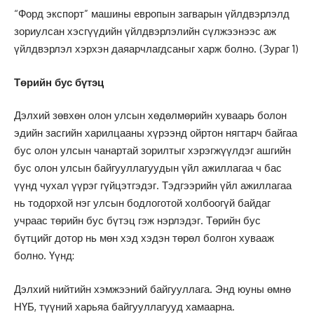
“Форд экспорт” машины европын загварын үйлдвэрлэлд
зориулсан хэсгүүдийн үйлдвэрлэлийн сүлжээнээс аж
үйлдвэрлэл хэрхэн даяарчлагдсаныг харж болно. (Зураг 1)
Төрийн бус бүтэц
Дэлхий зөвхөн олон улсын хөдөлмөрийн хуваарь болон
эдийн засгийн харилцааны хүрээнд ойртон нягтарч байгаа
бус олон улсын чанартай зорилтыг хэрэгжүүлдэг ашгийн
бус олон улсын байгууллагуудын үйл ажиллагаа ч бас
үүнд чухал үүрэг гүйцэтгэдэг. Тэдгээрийн үйл ажиллагаа
нь тодорхой нэг улсын бодлоготой холбоогүй байдаг
учраас төрийн бус бүтэц гэж нэрлэдэг. Төрийн бус
бүтцийг дотор нь мөн хэд хэдэн төрөл болгон хувааж
болно. Үүнд:
Дэлхий нийтийн хэмжээний байгууллага. Энд юуны өмнө
НҮБ, түүний харьяа байгууллагууд хамаарна.