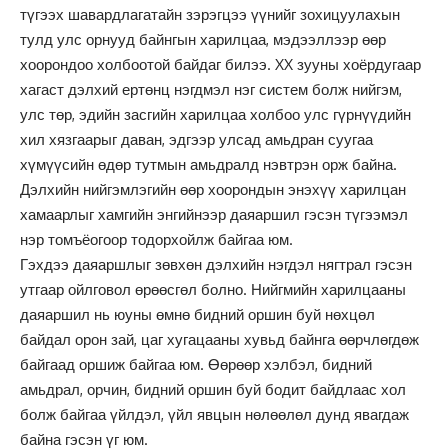
түгээх шавардлагатайн зэрэгцээ үүнийг зохицуулахын
тулд улс орнууд байнгын харилцаа, мэдээллээр өөр
хоорондоо холбоотой байдаг билээ. XX зууны хоёрдугаар
хагаст дэлхий ертөнц нэгдмэл нэг систем болж нийгэм,
улс төр, эдийн засгийн харилцаа холбоо улс гүрнүүдийн
хил хязгаарыг даван, эдгээр улсад амьдран суугаа
хүмүүсийн өдөр тутмын амьдралд нэвтрэн орж байна.
Дэлхийн нийгэмлэгийн өөр хоорондын энэхүү харилцан
хамаарлыг хамгийн энгийнээр даяаршил гэсэн түгээмэл
нэр томъёогоор тодорхойлж байгаа юм.
Гэхдээ даяаршлыг зөвхөн дэлхийн нэгдэл нягтрал гэсэн
утгаар ойлговол өрөөсгөл болно. Нийгмийн харилцааны
даяаршил нь юуны өмнө бидний оршин буй нөхцөл
байдал орон зай, цаг хугацааны хувьд байнга өөрчлөгдөж
байгаад оршиж байгаа юм. Өөрөөр хэлбэл, бидний
амьдрал, орчин, бидний оршин буй бодит байдлаас хол
болж байгаа үйлдэл, үйл явцын нөлөөлөл дунд явагдаж
байна гэсэн үг юм.