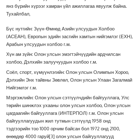
янз бүрийн хүрээг хамран үйл ажиллагаа явуулж байна.
Тухайлбал,
Бүс нутгийн: Зүүн-Өмнөд Азийн улсуудын Холбоо
(АСЕАН), Европын эдийн засгийн хамтын нийгэмлэг (ЕХН),
Арабын улсуудын холбоо г.м.
Хүн ам зүйн: Олон улсын эмэгтэйчүүдийн ардчилсан
холбоо, Дэлхийн залуучуудын холбоо г.м.
Соёл, спорт, хүмүүнлэгийн: Олон улсын Олимпын Хороо,
Дэлхийн Энх тайвны Зөвлөл, Олон улсын Улаан Загалмай
Нийгэмлэг г.м.
Мэргэжлийн: Олон улсын сэтгүүлчдийн байгууллага, Улс
төрийн шинжлэх ухааны олон улсын холбоо, Олон улсын
цагдаагийн байгууллага (ИНТЕРПОЛ) г.м. Олон улсын
байгууллагуудын жил тутмын сэтгүүлд 1958 онд
тэдгээрийн тоо 1000 орчим байсан бол 1972 онд 2100,
өнөөдөр 4000 гаруй
[3]
олон улсын байгууллагууд