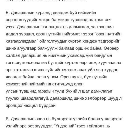
Б. Даяаршлын хүрээнд явагдаж буй нийгмийн
өөрчлөлтүүдийг макро ба микро түвшинд нь хамт авч
үзэх. Даяаршлын нэг онцлог нь уламжлал, зан заншил,
дадал зуршил, орон нутгийн нийгэмлэг зэрэг “орон нутгийн
хязгаарлагдмал” ойлголтуудыг хүртэл хөндөж тэдгээрийг
шинэ агуулгаар баяжуулж байгаад оршиж байна. Өөрөөр
хэлбэл даяаршил нь нийгмийн ухамсар, үйл байдлын
тогтсон, консерватив бүтцийг хүртэл өөрчилж, хуучнаасаа
эрс татгалзан шинэ зүйлийг хүлээж авах үйл явц хурдан
явагдаж байна гэсэн үг юм. Орон нутаг, бүс нутгийн
хэмжээний нийгмийн институцүүд олон
улсын түвшинд гарахын тулд бүхий л шат дамжлагыг
туулах шаардлагагүй, даяаршилд шинэ хэлбэрээр шууд л
оролцох нөхцөл бүрдсэн.
В. Даяаршлын онол нь бүлгэрхэх үзлийн болон үндсэрхэх
үзлийг эрс эсэргүүцдэг. “Үндэсний” гэсэн ойлголт нь