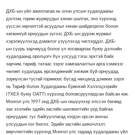
ДХБ-ын үйл ажиллагаа нь олон улсын худалдааны
дэглэм, горим журмуудыг хянан шалгах, энэ хүрээнд
үүссэн зөрчилтэй асуудлыг хянан шийдвэрлэх болон
хөгжингүй орнуудын зүгээс ДХБ-ын дүрэм журмыг
хэрэгжүүлэхэд дэмжлэг үзүүлэхэд чиглэгддэг. ДХБ-
ын суурь зарчмууд болох үл ялгаварлах буюу дэлхийн
худалдаанд оролцогч бүх улсууд тэгш эрхтэй байх
зарчим, тариф, татаас зэрэг хамгаалалтын арга хэмжээг
чөлөөт худалдаа, өрсөлдөөнийг хөгжиж буй орнуудад
зориулсан тусгай горимоос бусад нөхцөлд дэмжих зэрэг
нь Тариф болон Худалдааны Ерөнхий Хэлэлцээрийн
(ТХЕХ буюу ОАТТ) хүрээнд боловсруулагдсан байсан юм.
Монгол улс 1997 онд ДХБ-ын гишүүнээр элссэн бөгөөд
зах зээлийн эдийн засгийн шилжилтийн үед байгаа
орнуудаас тус байгууллагад нэгдэн орсон анхны
улсуудын нэг билээ. Эдийн засгийн шинэчлэлт,
өөрчлөлтийн хүрээнд Монгол улс гадаад худалдааны үйл