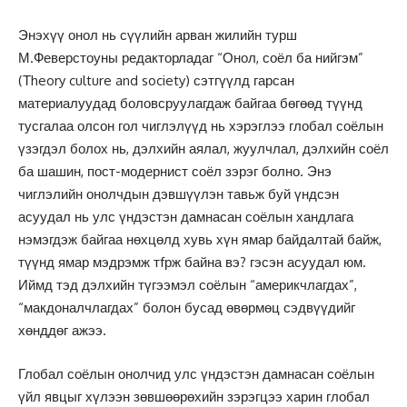
Энэхүү онол нь сүүлийн арван жилийн турш
М.Феверстоуны редакторладаг “Онол, соёл ба нийгэм”
(Тheory culture and society) сэтгүүлд гарсан
материалуудад боловсруулагдаж байгаа бөгөөд түүнд
тусгалаа олсон гол чиглэлүүд нь хэрэглээ глобал соёлын
үзэгдэл болох нь, дэлхийн аялал, жуулчлал, дэлхийн соёл
ба шашин, пост-модернист соёл зэрэг болно. Энэ
чиглэлийн онолчдын дэвшүүлэн тавьж буй үндсэн
асуудал нь улс үндэстэн дамнасан соёлын хандлага
нэмэгдэж байгаа нөхцөлд хувь хүн ямар байдалтай байж,
түүнд ямар мэдрэмж тfрж байна вэ? гэсэн асуудал юм.
Иймд тэд дэлхийн түгээмэл соёлын “америкчлагдах”,
“макдоналчлагдах” болон бусад өвөрмөц сэдвүүдийг
хөнддөг ажээ.
Глобал соёлын онолчид улс үндэстэн дамнасан соёлын
үйл явцыг хүлээн зөвшөөрөхийн зэрэгцээ харин глобал