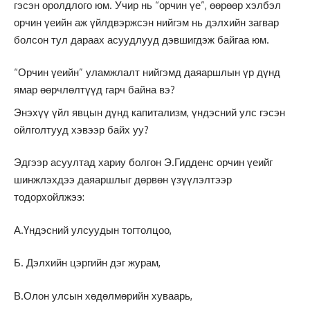
гэсэн оролдлого юм. Учир нь “орчин үе”, өөрөөр хэлбэл
орчин үеийн аж үйлдвэржсэн нийгэм нь дэлхийн загвар
болсон тул дараах асуудлууд дэвшигдэж байгаа юм.
“Орчин үеийн” уламжлалт нийгэмд даяаршлын үр дүнд
ямар өөрчлөлтүүд гарч байна вэ?
Энэхүү үйл явцын дүнд капитализм, үндэсний улс гэсэн
ойлголтууд хэвээр байх уу?
Эдгээр асуултад хариу болгон Э.Гидденс орчин үеийг
шинжлэхдээ даяаршлыг дөрвөн үзүүлэлтээр
тодорхойлжээ:
А.Үндэсний улсуудын тогтолцоо,
Б. Дэлхийн цэргийн дэг журам,
В.Олон улсын хөдөлмөрийн хуваарь,