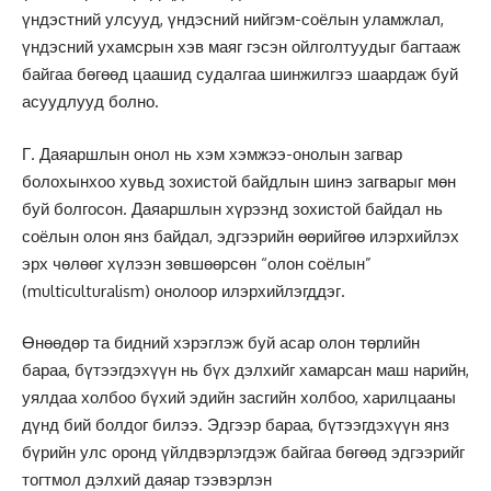
үндэстний улсууд, үндэсний нийгэм-соёлын уламжлал,
үндэсний ухамсрын хэв маяг гэсэн ойлголтуудыг багтааж
байгаа бөгөөд цаашид судалгаа шинжилгээ шаардаж буй
асуудлууд болно.
Г. Даяаршлын онол нь хэм хэмжээ-онолын загвар
болохынхоо хувьд зохистой байдлын шинэ загварыг мөн
буй болгосон. Даяаршлын хүрээнд зохистой байдал нь
соёлын олон янз байдал, эдгээрийн өөрийгөө илэрхийлэх
эрх чөлөөг хүлээн зөвшөөрсөн “олон соёлын”
(multiculturalism) онолоор илэрхийлэгддэг.
Өнөөдөр та бидний хэрэглэж буй асар олон төрлийн
бараа, бүтээгдэхүүн нь бүх дэлхийг хамарсан маш нарийн,
уялдаа холбоо бүхий эдийн засгийн холбоо, харилцааны
дүнд бий болдог билээ. Эдгээр бараа, бүтээгдэхүүн янз
бүрийн улс оронд үйлдвэрлэгдэж байгаа бөгөөд эдгээрийг
тогтмол дэлхий даяар тээвэрлэн