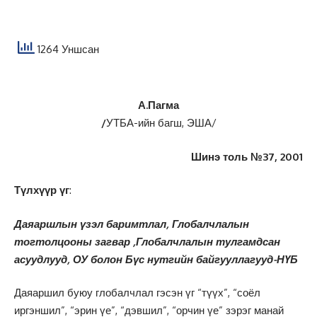
1264 Уншсан
А.Пагма
/
УТБА-ийн багш, ЭША/
Шинэ толь №37, 2001
Түлхүүр үг
:
Даяаршлын үзэл баримтлал, Глобалчлалын
тогтолцооны загвар ,Глобалчлалын тулгамдсан
асуудлууд, ОУ болон Бүс нутгийн байгууллагууд-НҮБ
Даяаршил буюу глобалчлал гэсэн үг “түүх”, “соёл
иргэншил”, “эрин үе”, “дэвшил”, “орчин үе” зэрэг манай