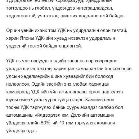
Удирдлагын геотөвтэй корпорацууд. Удирдлагын
тогтолцоо нь глобал, үндсэндээ интеграцлагдсан,
хөдөлгөөнтэй, уян хатан, шилжих хөдөлгөөнтэй байдаг.
Орчин үеийн ихэнх том ҮДК нь удирдлагын олон төвтэй,
харин Японы ҮДК-ийн хувьд ихэвчлэн удирдлагын
үндэсний төвтэй байдаг онцлогтой.
ҮДК нь улс орнуудын эдийн засаг нь өөр хоорондоо
уялдаа шүтэлцээтэй, харилцан хамааралтай болсон олон
улсын хөдөлмөрийн шинэ хуваарийг бий болоход
нөлөөлсөн. Эдийн засгийн энэ глобал харилцан
хамааралд ҮДК-ийн үйл ажиллагааны өргөн цар хүрээ
юуны өмнө чухал үүрэг гүйцэтгэдэг. Хамгийн олон
тооны ҮДК тэргүүлэх байрь суурь эзэлдэг салбар бол
автомашины үйлдвэрлэл юм. Дэлхийн автомашин
үйлдвэрлэлийн 80%-ийг 10 том тэргүүлэх компани
үйлдвэрлэдэг.