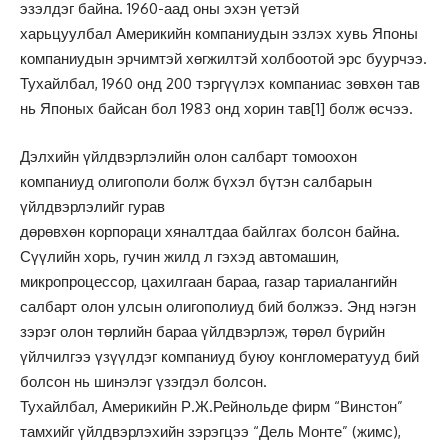
эзэлдэг байна. 1960-аад оны эхэн үетэй
харьцуулбал Америкийн компаниудын эзлэх хувь Японы
компаниудын эрчимтэй хөгжилтэй холбоотой эрс буурчээ.
Тухайлбал, 1960 онд 200 тэргүүлэх компаниас зөвхөн тав
нь Японых байсан бол 1983 онд хорин тав
[1]
болж өсчээ.
Дэлхийн үйлдвэрлэлийн олон салбарт томоохон
компаниуд олигополи болж бүхэл бүтэн салбарын
үйлдвэрлэлийг гурав
дөрөвхөн корпораци хяналтдаа байлгах болсон байна.
Сүүлийн хорь, гучин жилд л гэхэд автомашин,
микропроцессор, цахилгаан бараа, газар тариалангийн
салбарт олон улсын олигополиуд бий болжээ. Энд нэгэн
зэрэг олон төрлийн бараа үйлдвэрлэж, төрөл бүрийн
үйлчилгээ үзүүлдэг компаниуд буюу конгломератууд бий
болсон нь шинэлэг үзэгдэл болсон.
Тухайлбал, Америкийн Р.Ж.Рейнольде фирм “Винстон”
тамхийг үйлдвэрлэхийн зэрэгцээ “Дель Монте” (жимс),