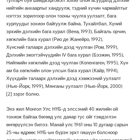
тулгарч буй шийдвэрлэвэл зохих олон асуудалд дэлхий
нийтийн анхаарлыг хандуулж, тэдний хүчин чармайлтыг
нэгтгэх зорилгоор олон тооны чуулга уулзалт, бага
хурлуудыг зохион байгуулж байна. Тухайлбал, Хүний
эрхийн дэлхийн бага хурал (Вена, 1993), Байгаль орчин,
хөгжлийн бага хурал (Рио де Жанейро, 1992),
Хүнсний талаарх дэлхийн дээд чуулган (Ром, 1999),
Дэлхийн эмэгтэйчүүдийн IV бага хурал (Бээжин, 1995),
Нийгмийн хөгжлийн дээд чуулган (Копенгаген, 1995), Хүн
ам ба хөгжлийн олон улсын бага хурал (Кайр, 1994),
Хүүхдийн талаарх дэлхийн дээд хэмжээний уулзалт
(Нью-Йорк, 1999), Мянганы уулзалт (Нью-Йорк, 2000)
[2]
зэрэг болно.
Энэ жил Монгол Улс НҮБ-д элссэний 40 жилийн ой
тохиож байгаа бөгөөд улс даяар тус ойг тэмдэглэн
өнгөрүүлсэн билээ. Манай улс 1961 оны 10 дугаар сарын
25-ны өдрөөс НҮБ-ын бүрэн эрхт гишүүн болсноор