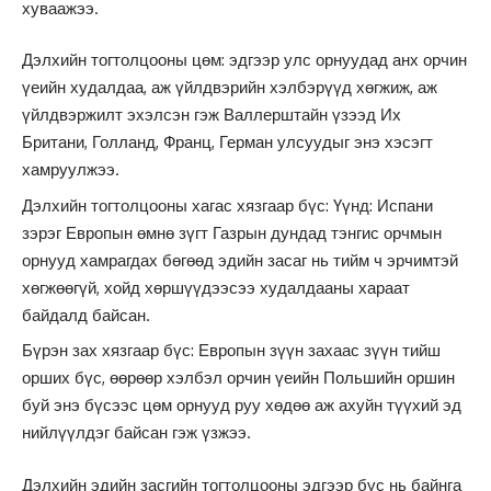
хуваажээ.
Дэлхийн тогтолцооны цөм: эдгээр улс орнуудад анх орчин
үеийн худалдаа, аж үйлдвэрийн хэлбэрүүд хөгжиж, аж
үйлдвэржилт эхэлсэн гэж Валлерштайн үзээд Их
Британи, Голланд, Франц, Герман улсуудыг энэ хэсэгт
хамруулжээ.
Дэлхийн тогтолцооны хагас хязгаар бүс: Үүнд: Испани
зэрэг Европын өмнө зүгт Газрын дундад тэнгис орчмын
орнууд хамрагдах бөгөөд эдийн засаг нь тийм ч эрчимтэй
хөгжөөгүй, хойд хөршүүдээсээ худалдааны хараат
байдалд байсан.
Бүрэн зах хязгаар бүс: Европын зүүн захаас зүүн тийш
орших бүс, өөрөөр хэлбэл орчин үеийн Польшийн оршин
буй энэ бүсээс цөм орнууд руу хөдөө аж ахуйн түүхий эд
нийлүүлдэг байсан гэж үзжээ.
Дэлхийн эдийн засгийн тогтолцооны эдгээр бүс нь байнга