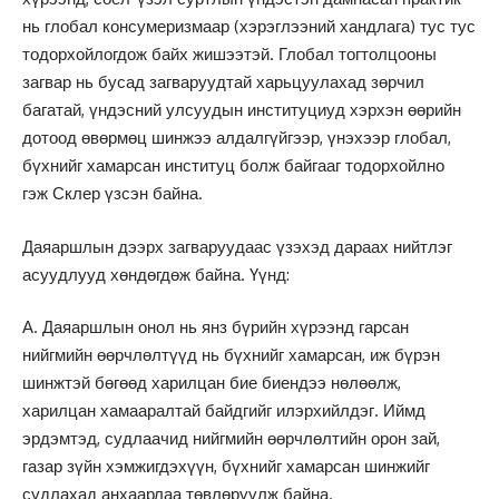
нь глобал консумеризмаар (хэрэглээний хандлага) тус тус
тодорхойлогдож байх жишээтэй. Глобал тогтолцооны
загвар нь бусад загваруудтай харьцуулахад зөрчил
багатай, үндэсний улсуудын институциуд хэрхэн өөрийн
дотоод өвөрмөц шинжээ алдалгүйгээр, үнэхээр глобал,
бүхнийг хамарсан институц болж байгааг тодорхойлно
гэж Склер үзсэн байна.
Даяаршлын дээрх загваруудаас үзэхэд дараах нийтлэг
асуудлууд хөндөгдөж байна. Үүнд:
А. Даяаршлын онол нь янз бүрийн хүрээнд гарсан
нийгмийн өөрчлөлтүүд нь бүхнийг хамарсан, иж бүрэн
шинжтэй бөгөөд харилцан бие биендээ нөлөөлж,
харилцан хамааралтай байдгийг илэрхийлдэг. Иймд
эрдэмтэд, судлаачид нийгмийн өөрчлөлтийн орон зай,
газар зүйн хэмжигдэхүүн, бүхнийг хамарсан шинжийг
судлахад анхаарлаа төвлөрүүлж байна.