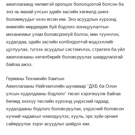
ажиллагаанд чөлөөтэй оролцох бололцоотой болсон ба
энэ нь манай улсын эдийн засгийн хөгжилд шинэ
боломжуудыг нээн өгсөн юм. Энэ асуудлын хүрээнд
өнөөгийн мөрдөгдөж буй бодлого зохицуулалтын
механизмыг улам боловсронгуй болгох, мөн түүнчлэн,
худалдаа, эдийн засгийн холбогдолтой мэдээллийг
цуглуулах, түгээх асуудлыг системчлэх, стратеги ба үйл
ажиллагааны хөтөлбөрийг боловсруулах шаардлагатай
байгаа ажээ.
Германы Техникийн Хамтын
Ажиллагааны Нийгэмлэгийн шугамаар “ДХБ ба Олон
улсын худалдааны бодлого” төсөл хэрэгжүүлж байгаа
бөгөөд энэхүү төслийн хүрээнд үндэсний гадаад
худалдааны бодлого боловсруулах, үндэсний боловсон
хүчний чадавхыг нэмэгдүүлэх, хууль, эрх зүйн орчинг
сайжруулах зэрэг асуудлыг шийдэх юм.