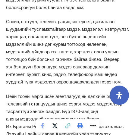
боловсронгуй болж байгаа явдал юм.
Сонин, сэтгүүл, телевиз, радио, интернет, цахилгаан
шуудангийн тусламжтайгаар мэдээ, мэдээлэл, нэвтрүүлэг,
харилцаа, солилцоо түгж, энэ бүхэн нь дэлхийн
мэдээллийн шинэ дэг журам тогтоход нөлөөлөн,
мэдээллийг үйлдвэрлэх, түгээх, хэрэглэх олон улсын
тогтолцоо бий болсныг гэрчилж байгаа билээ. Өөрөөр
хэлбэл дуун болон дүрс мэдээ сансраар дамжин
интернет, зурагт, кино, радио, телефоноор маш өндөр
хурдтай түгж мэдээлэл өөрөө даяарчлагдсан хэрэг юм.
Цөөн тооны мэргэшсэн агентлагууд нь дэлхийн радио,
телевизийн станцуудыг шинэ сэргэг мэдээ мэдээллээр
тасралтгүй хангаж байдаг. Бүр 1870-аад онд
анхны мэдээллийн агентлагуудын нэг болох
Их Британы Ройтер агентлаг үйл ажиллагаагаа эхэлжээ.
Дэлхийн I дайны дараа Америкийн хоёр тэргүүлэх