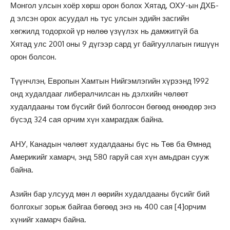
Монгол улсын хоёр хөрш орон болох Хятад, ОХУ-ын ДХБ-
д элсэн орох асуудал нь тус улсын эдийн засгийн
хөгжилд тодорхой үр нөлөө үзүүлэх нь дамжиггүй ба
Хятад улс 2001 оны 9 дүгээр сард уг байгууллагын гишүүн
орон болсон.
Түүнчлэн, Европын Хамтын Нийгэмлэгийн хүрээнд 1992
онд худалдааг либералчилсан нь дэлхийн чөлөөт
худалдааны том бүсийг бий болгосон бөгөөд өнөөдөр энэ
бүсэд 324 сая орчим хүн хамрагдаж байна.
АНУ, Канадын чөлөөт худалдааны бүс нь Төв ба Өмнөд
Америкийг хамарч, энд 580 гаруй сая хүн амьдран сууж
байна.
Азийн бар улсууд мөн л өөрийн худалдааны бүсийг бий
болгохыг зорьж байгаа бөгөөд энэ нь 400 сая
[4]
орчим
хүнийг хамарч байна.