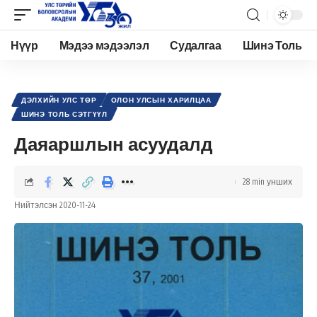
Нүүр
Мэдээ мэдээлэл
Судалгаа
Шинэ Толь
Academy.edu.mn
>
Нийтлэл
>
Олон Улсын харилцаа
>
Дэлхийн улс төр
>
Даяаршлын асуудалд
ДЭЛХИЙН УЛС ТӨР
ОЛОН УЛСЫН ХАРИЛЦАА
ШИНЭ ТОЛЬ СЭТГҮҮЛ
Даяаршлын асуудалд
28 min унших
Нийтэлсэн 2020-11-24