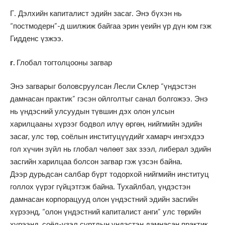
Г. Дэлхийн капиталист эдийн засаг. Энэ бүхэн нь
“постмодерн”-д шилжиж байгаа эрин үеийн үр дүн юм гэж
Гидденс үзжээ.
г.
Глобал тогтолцооны загвар
Энэ загварыг боловсруулсан Лесли Склер “үндэстэн
дамнасан практик” гэсэн ойлголтыг санал болгожээ. Энэ
нь үндэсний улсуудын түвшин дэх олон улсын
харилцааны хүрээг бодвол илүү өргөн, нийгмийн эдийн
засаг, улс төр, соёлын институцүүдийг хамарч ингэхдээ
гол хүчин зүйл нь глобал чөлөөт зах зээл, либерал эдийн
засгийн харилцаа болсон загвар гэж үзсэн байна.
Дээр дурьдсан салбар бүрт тодорхой нийгмийн институц
голлох үүрэг гүйцэтгэж байна. Тухайлбал, үндэстэн
дамнасан корпорацууд олон үндэстний эдийн засгийн
хүрээнд, “олон үндэстний капиталист анги” улс төрийн
хүрээнд, соёл-үзэл суртлын үндэстэн дамнасан практик