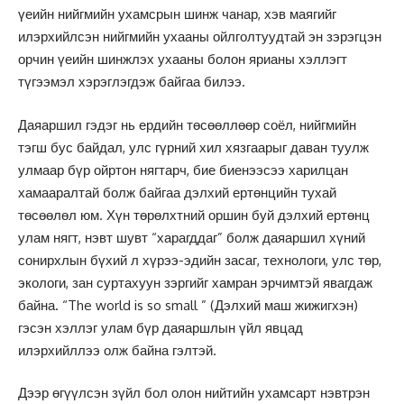
үеийн нийгмийн ухамсрын шинж чанар, хэв маягийг
илэрхийлсэн нийгмийн ухааны ойлголтуудтай эн зэрэгцэн
орчин үеийн шинжлэх ухааны болон ярианы хэллэгт
түгээмэл хэрэглэгдэж байгаа билээ.
Даяаршил гэдэг нь ердийн төсөөллөөр соёл, нийгмийн
тэгш бус байдал, улс гүрний хил хязгаарыг даван туулж
улмаар бүр ойртон нягтарч, бие биенээсээ харилцан
хамааралтай болж байгаа дэлхий ертөнцийн тухай
төсөөлөл юм. Хүн төрөлхтний оршин буй дэлхий ертөнц
улам нягт, нэвт шувт “харагддаг” болж даяаршил хүний
сонирхлын бүхий л хүрээ-эдийн засаг, технологи, улс төр,
экологи, зан суртахуун зэргийг хамран эрчимтэй явагдаж
байна. “The world is so small ” (Дэлхий маш жижигхэн)
гэсэн хэллэг улам бүр даяаршлын үйл явцад
илэрхийллээ олж байна гэлтэй.
Дээр өгүүлсэн зүйл бол олон нийтийн ухамсарт нэвтрэн