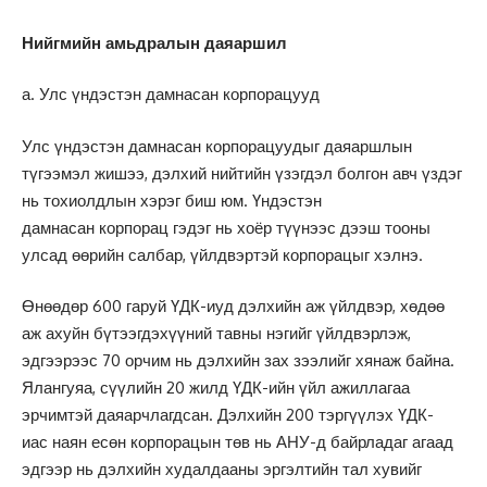
Нийгмийн амьдралын даяаршил
а. Улс үндэстэн дамнасан корпорацууд
Улс үндэстэн дамнасан корпорацуудыг даяаршлын
түгээмэл жишээ, дэлхий нийтийн үзэгдэл болгон авч үздэг
нь тохиолдлын хэрэг биш юм. Үндэстэн
дамнасан корпорац гэдэг нь хоёр түүнээс дээш тооны
улсад өөрийн салбар, үйлдвэртэй корпорацыг хэлнэ.
Өнөөдөр 600 гаруй ҮДК-иуд дэлхийн аж үйлдвэр, хөдөө
аж ахуйн бүтээгдэхүүний тавны нэгийг үйлдвэрлэж,
эдгээрээс 70 орчим нь дэлхийн зах зээлийг хянаж байна.
Ялангуяа, сүүлийн 20 жилд ҮДК-ийн үйл ажиллагаа
эрчимтэй даяарчлагдсан. Дэлхийн 200 тэргүүлэх ҮДК-
иас наян есөн корпорацын төв нь АНУ-д байрладаг агаад
эдгээр нь дэлхийн худалдааны эргэлтийн тал хувийг