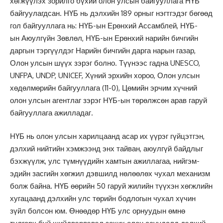
хөгжүүлэх зорилго бүхий олон улсын байгууллага НҮБ
байгуулагдсан. НҮБ нь дэлхийн 189 орныг нэгтгэдэг бөгөөд
гол байгууллага нь: НҮБ-ын Ерөнхий Ассамблей, НҮБ-
ын Аюулгүйн Зөвлөл, НҮБ-ын Ерөнхий нарийн бичгийн
даргын тэргүүлдэг Нарийн бичгийн дарга нарын газар,
Олон улсын шүүх зэрэг болно. Түүнээс гадна UNESCO,
UNFPA, UNDP, UNICEF, Хүний эрхийн хороо, Олон улсын
хөдөлмөрийн байгууллага (11-0), Цөмийн эрчим хүчний
олон улсын агентлаг зэрэг НҮБ-ын төрөлжсөн арав гаруй
байгууллага ажилладаг.
НҮБ нь олон улсын харилцаанд асар их үүрэг гүйцэтгэн,
дэлхий нийтийн хэмжээнд энх тайван, аюулгүй байдлыг
бэхжүүлж, улс түмнүүдийн хамтын ажиллагаа, нийгэм-
эдийн засгийн хөгжил дэвшилд нөлөөлөх чухал механизм
болж байна. НҮБ өөрийн 50 гаруй жилийн түүхэн хөгжлийн
хугацаанд дэлхийн улс төрийн бодлогын чухал хүчин
зүйл болсон юм. Өнөөдөр НҮБ улс орнуудын өмнө