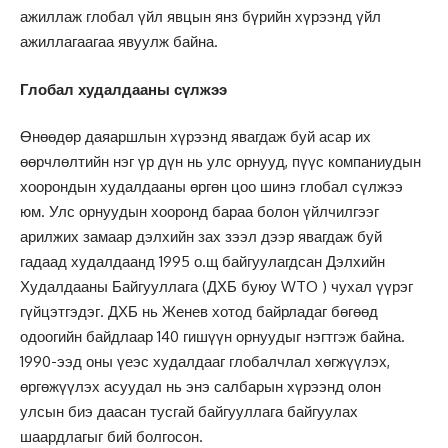
ажиллаж глобал үйл явцын янз бүрийн хүрээнд үйл
ажиллагаагаа явуулж байна.
Глобал худалдааны сүлжээ
Өнөөдөр даяаршлын хүрээнд явагдаж буй асар их
өөрчлөлтийн нэг үр дүн нь улс орнууд, пүүс компаниудын
хоорондын худалдааны өргөн цоо шинэ глобал сүлжээ
юм. Улс орнуудын хооронд бараа болон үйлчилгээг
арилжих замаар дэлхийн зах зээл дээр явагдаж буй
гадаад худалдаанд 1995 о.щ байгуулагдсан Дэлхийн
Худалдааны Байгууллага (ДХБ буюу WTO ) чухал үүрэг
гүйцэтгэдэг. ДХБ нь Женев хотод байрладаг бөгөөд
одоогийн байдлаар 140 гишүүн орнуудыг нэгтгэж байна.
1990-ээд оны үеэс худалдааг глобалчлал хөгжүүлэх,
өргөжүүлэх асуудал нь энэ салбарын хүрээнд олон
улсын биэ даасан тусгай байгууллага байгуулах
шаардлагыг бий болгосон.