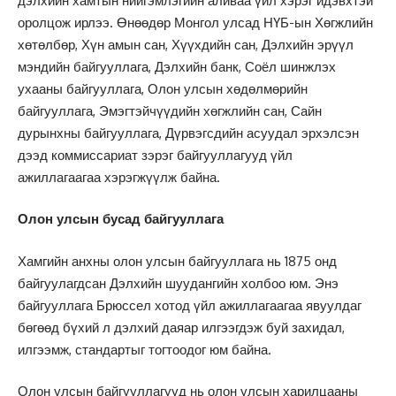
дэлхийн хамтын нийгэмлэгийн аливаа үйл хэрэг идэвхтэй
оролцож ирлээ. Өнөөдөр Монгол улсад НҮБ-ын Хөгжлийн
хөтөлбөр, Хүн амын сан, Хүүхдийн сан, Дэлхийн эрүүл
мэндийн байгууллага, Дэлхийн банк, Соёл шинжлэх
ухааны байгууллага, Олон улсын хөдөлмөрийн
байгууллага, Эмэгтэйчүүдийн хөгжлийн сан, Сайн
дурынхны байгууллага, Дүрвэгсдийн асуудал эрхэлсэн
дээд коммиссариат зэрэг байгууллагууд үйл
ажиллагаагаа хэрэгжүүлж байна.
Олон улсын бусад байгууллага
Хамгийн анхны олон улсын байгууллага нь 1875 онд
байгуулагдсан Дэлхийн шуудангийн холбоо юм. Энэ
байгууллага Брюссел хотод үйл ажиллагаагаа явуулдаг
бөгөөд бүхий л дэлхий даяар илгээгдэж буй захидал,
илгээмж, стандартыг тогтоодог юм байна.
Олон улсын байгууллагууд нь олон улсын харилцааны