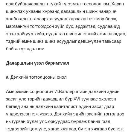
орж буй даяаршлын тухай түгээмэл төсөөлөл юм. Харин
шинжлэх ухааны хүрээнд даяаршлын шинж чанар, ач
холбогдлын талаарх асуудал хараахан нэг мөр болж,
маргаангүй тогтоогдсон зүйл бус, эрдэмтэд, судлаачид
эрэл хайгуул хийн, судалгаа шинжилгээний ажил явагдаж,
тэдний өмнө шинэ шинэ асуудлыг дэвшүүлэн тавьсаар
байгаа үзэгдэл юм.
Даяаршлын үзэл баримтлал
а.
Дэлхийн тогтолцооны онол
Америкийн социологич И.Валлерштайн дэлхийн эдийн
засаг, улс төрийн даяаршил бүр XVI зуунаас эхэлсэн
бөгөөд энэ нь дэлхийн капиталист эдийн засаг дээр
үндэслэсэн гэж үзжээ. Дэлхийн эдийн засгийн тогтолцоо
нь гурван бүлэг улс орнуудаас бүрдэж байна гээд
тэдгээрийг цөм улс, хагас хязгаар, бүтэн хязгаар бүс гэж