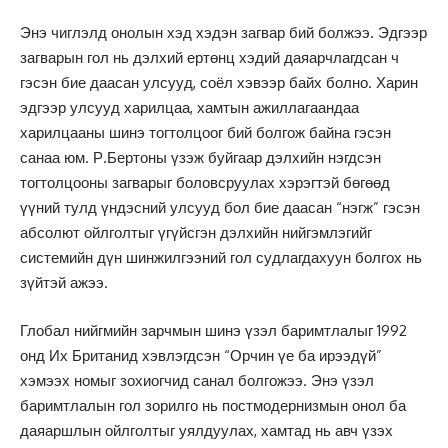
Энэ чиглэлд онолын хэд хэдэн загвар бий болжээ. Эдгээр
загварын гол нь дэлхий ертөнц хэдий даяарчлагдсан ч
гэсэн бие даасан улсууд, соёл хэвээр байх болно. Харин
эдгээр улсууд харилцаа, хамтын ажиллагаандаа
харилцааны шинэ тогтолцоог бий болгож байна гэсэн
санаа юм. Р.Бертоны үзэж буйгаар дэлхийн нэгдсэн
тогтолцооны загварыг боловсруулах хэрэгтэй бөгөөд
үүний тулд үндэсний улсууд бол бие даасан “нэгж” гэсэн
абсолют ойлголтыг үгүйсгэн дэлхийн нийгэмлэгийг
системийн дүн шинжилгээний гол судлагдахуун болгох нь
зүйтэй ажээ.
Глобал нийгмийн зарчмын шинэ үзэл баримтлалыг 1992
онд Их Британид хэвлэгдсэн “Орчин үе ба ирээдүй”
хэмээх номыг зохиогчид санал болгожээ. Энэ үзэл
баримтлалын гол зорилго нь постмодернизмын онол ба
даяаршлын ойлголтыг уялдуулах, хамтад нь авч үзэх