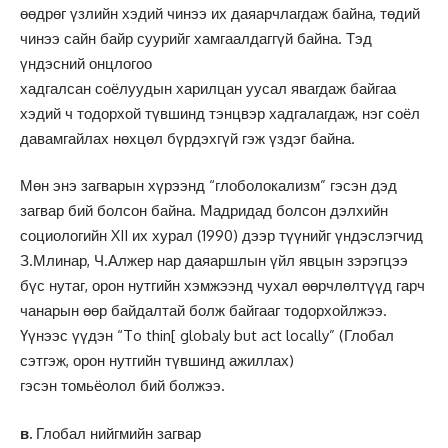
өөдрөг үзлийн хэдий чинээ их даяарчлагдаж байна, төдий
чинээ сайн байр суурийг хамгаалдаггүй байна. Тэд
үндэсний онцлогоо
хадгалсан соёлуудын харилцан уусал явагдаж байгаа
хэдий ч тодорхой түвшинд тэнцвэр хадгалагдаж, нэг соёл
давамгайлах нөхцөл бүрдэхгүй гэж үздэг байна.
Мөн энэ загварын хүрээнд “глоболокализм” гэсэн дэд
загвар бий болсон байна. Мадридад болсон дэлхийн
социологийн XII их хурал (1990) дээр түүнийг үндэслэгчид
З.Млинар, Ч.Алжер нар даяаршлын үйл явцын зэрэгцээ
бүс нутаг, орон нутгийн хэмжээнд чухал өөрчлөлтүүд гарч
чанарын өөр байдалтай болж байгааг тодорхойлжээ.
Үүнээс үүдэн “To thin[ globaly but act locally” (Глобал
сэтгэж, орон нутгийн түвшинд ажиллах)
гэсэн томьёолол бий болжээ.
в.
Глобал нийгмийн загвар