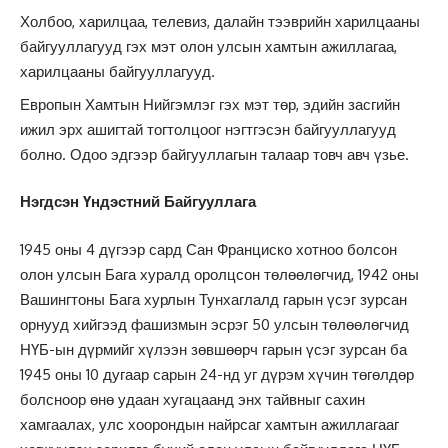
Холбоо, харилцаа, телевиз, далайн тээврийн харилцааны
байгууллагууд гэх мэт олон улсын хамтын ажиллагаа,
харилцааны байгууллагууд.
Европын Хамтын Нийгэмлэг гэх мэт төр, эдийн засгийн
ижил эрх ашигтай тогтолцоог нэгтгэсэн байгууллагууд
болно. Одоо эдгээр байгууллагын талаар товч авч үзье.
Нэгдсэн Үндэстний Байгууллага
1945 оны 4 дүгээр сард Сан Франциско хотноо болсон
олон улсын Бага хуралд оролцсон төлөөлөгчид, 1942 оны
Вашингтоны Бага хурлын Тунхаглалд гарын үсэг зурсан
орнууд хийгээд фашизмын эсрэг 50 улсын төлөөлөгчид
НҮБ-ын дүрмийг хүлээн зөвшөөрч гарын үсэг зурсан ба
1945 оны 10 дугаар сарын 24-нд уг дүрэм хүчин төгөлдөр
болсноор өнө удаан хугацаанд энх тайвныг сахин
хамгаалах, улс хоорондын найрсаг хамтын ажиллагааг