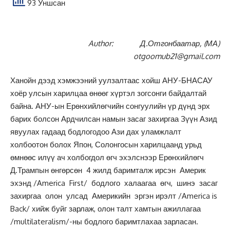
93 Уншсан
Author:
Д.Отгонбаатар, (МА)
otgoomub21@gmail.com
Ханойн дээд хэмжээний уулзалтаас хойш АНУ-БНАСАУ
хоёр улсын харилцаа өнөөг хүртэл зогсонги байдалтай
байна. АНУ-ын Ерөнхийлөгчийн сонгуулийн үр дүнд эрх
барих болсон Ардчилсан намын засаг захиргаа Зүүн Азид
явуулах гадаад бодлогодоо Ази дах уламжлалт
холбоотон болох Япон, Солонгосын харилцаанд урьд
өмнөөс илүү ач холбогдол өгч эхэлснээр Ерөнхийлөгч
Д.Трампын өнгөрсөн 4 жилд баримталж ирсэн Америк
эхэнд /America First/ бодлого халаагаа өгч, шинэ засаг
захиргаа олон улсад Америкийн эргэн ирэлт /America is
Back/ хийж буйг зарлаж, олон талт хамтын ажиллагаа
/multilateralism/-ны бодлого баримтлахаа зарласан.