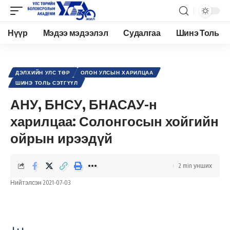
Нүүр
Мэдээ мэдээлэл
Судалгаа
Шинэ Толь
Academy.edu.mn
>
Нийтлэл
>
Олон Улсын харилцаа
>
Дэлхийн улс төр
>
АНУ, БНСУ, БНАСАУ-н харилцаа: Солонгосын хойгийн ойрын ирээдүй
ДЭЛХИЙН УЛС ТӨР
ОЛОН УЛСЫН ХАРИЛЦАА
ШИНЭ ТОЛЬ СЭТГҮҮЛ
АНУ, БНСУ, БНАСАУ-н
харилцаа: Солонгосын хойгийн
ойрын ирээдүй
2 min унших
Нийтэлсэн 2021-07-03