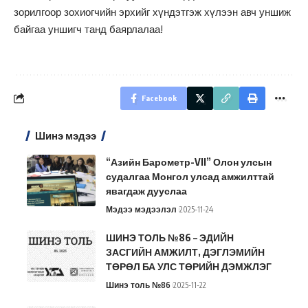
зорилгоор зохиогчийн эрхийг хүндэтгэж хүлээн авч уншиж
байгаа уншигч танд баярлалаа!
Facebook
Шинэ мэдээ
“Азийн Барометр-VII” Олон улсын
судалгаа Монгол улсад амжилттай
явагдаж дууслаа
Мэдээ мэдээлэл
2025-11-24
ШИНЭ ТОЛЬ №86 – ЭДИЙН
ЗАСГИЙН АМЖИЛТ, ДЭГЛЭМИЙН
ТӨРӨЛ БА УЛС ТӨРИЙН ДЭМЖЛЭГ
Шинэ толь №86
2025-11-22