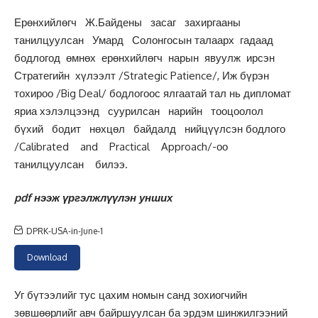
Ерөнхийлөгч Ж.Байдены засаг захиргааны
танилцуулсан Умард Солонгосын талаарх гадаад
бодлогод өмнөх ерөнхийлөгч нарын явуулж ирсэн
Стратегийн хүлээлт /Strategic Patience/, Иж бүрэн
тохироо /Big Deal/ бодлогоос ялгаатай тал нь дипломат
яриа хэлэлцээнд суурилсан нарийн тооцоолол
бүхий бодит нөхцөл байдалд нийцүүлсэн бодлого
/Calibrated and Practical Approach/-оо
танилцуулсан билээ.
pdf нээж үргэлжлүүлэн унших
DPRK-USA-in-June-1
Download
Уг бүтээлийг тус цахим номын санд зохиогчийн
зөвшөөрлийг авч байршуулсан ба эрдэм шинжилгээний