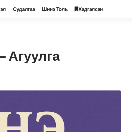
лэл
Судалгаа
Шинэ Толь
Хадгалсан
 толь №86
>
ШИНЭ ТОЛЬ №86 – Агуулга
 Агуулга