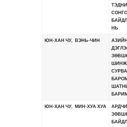
ТЭДН
СОНГО
БАЙДЛ
НЬ
ЮН-ХАН ЧУ, ВЭНЬ-ЧИН
АЗИЙ
ДЭГЛЭ
ЗӨВШ
ШИНЖ
СУРВА
БАРОМ
ШАТН
БАРИ
ЮН-ХАН ЧУ, МИН-ХУА ХУА
АРДЧИ
ЗӨВШ
БАЙДЛ