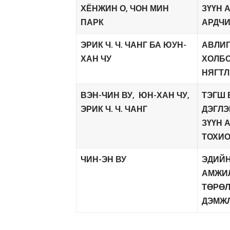
ХЁНЖИН О, ЧОН МИН
ЗҮҮН 
ПАРК
АРДЧ
ЭРИК Ч. Ч. ЧАНГ БА ЮУН-
АВЛИГ
ХАН ЧУ
ХОЛБ
НЯГТЛ
ВЭН-ЧИН ВУ, ЮН-ХАН ЧУ,
ТЭГШ 
ЭРИК Ч. Ч. ЧАНГ
ДЭГЛЭ
ЗҮҮН 
ТОХИО
ЧИН-ЭН ВУ
ЭДИЙН
АМЖИЛ
ТӨРӨЛ
ДЭМЖ