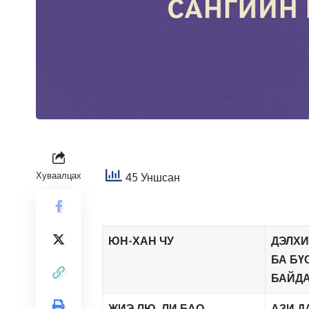
Хуваалцах
45 Уншсан
ЮН-ХАН ЧУ
ДЭЛХИ
БА БҮ
БАЙД
ЖИЭ ЛЮ, ЛИ БАО
АЗИ Д