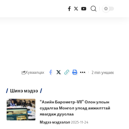
2 min унших
Хуваалцах
Шинэ мэдээ
“Азийн Барометр-VII” Олон улсын
судалгаа Монгол улсад амжилттай
явагдаж дууслаа
Мэдээ мэдээлэл
2025-11-24