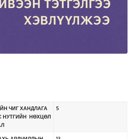
ЙН ЧИГ ХАНДЛАГА
5
С НУТГИЙН НӨХЦӨЛ
АЛ
АХЬ АРДЧИЛЛЫН
13