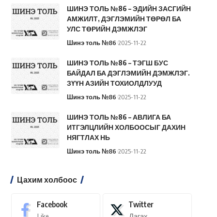
ШИНЭ ТОЛЬ №86 – ЭДИЙН ЗАСГИЙН
АМЖИЛТ, ДЭГЛЭМИЙН ТӨРӨЛ БА
УЛС ТӨРИЙН ДЭМЖЛЭГ
Шинэ толь №86
2025-11-22
ШИНЭ ТОЛЬ №86 – ТЭГШ БУС
БАЙДАЛ БА ДЭГЛЭМИЙН ДЭМЖЛЭГ.
ЗҮҮН АЗИЙН ТОХИОЛДЛУУД
Шинэ толь №86
2025-11-22
ШИНЭ ТОЛЬ №86 – АВЛИГА БА
ИТГЭЛЦЛИЙН ХОЛБООСЫГ ДАХИН
НЯГТЛАХ НЬ
Шинэ толь №86
2025-11-22
Цахим холбоос
Facebook
Twitter
Like
Дагах