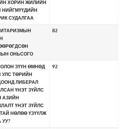
ЙН ХОРИН ЖИЛИЙН
 НИЙГМҮҮДИЙН
ИК СУДАЛГАА
РИТАРИЗМЫН
82
Н
ӨӨРӨГДСӨН
ЛЫН ОНЬСОГО
БОЛОН ЗҮҮН ӨМНӨД
92
 УЛС ТӨРИЙН
ЦООНД ЛИБЕРАЛ
ЛСАН ҮНЭТ ЗҮЙЛС
 АЗИЙН
ЛАЛТ ҮНЭТ ЗҮЙЛС
ТАЙ НӨЛӨӨ ҮЗҮҮЛЖ
 УУ?