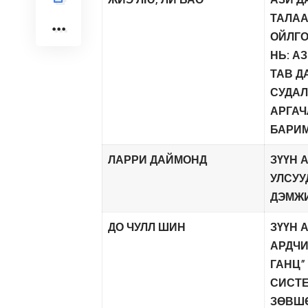
ТАЛАА
ОЙЛГО
НЬ: А
ТАВ Д
СУДА
АРГАЧ
БАРИМ
ЛАРРИ ДАЙМОНД
ЗҮҮН 
УЛСУУ
ДЭМЖИ
ДО ЧУЛЛ ШИН
ЗҮҮН 
АРДЧ
ГАНЦ”
СИСТЕ
ЗӨВШӨ