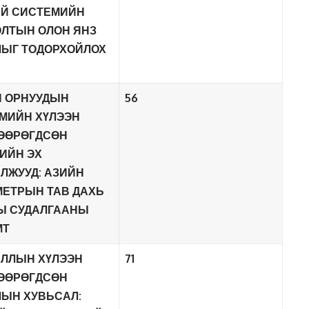
ИЙ СИСТЕМИЙН
ЛТЫН ОЛОН ЯНЗ
ЫГ ТОДОРХОЙЛОХ
Н ОРНУУДЫН
56
МИЙН ХҮЛЭЭН
ӨӨРӨГДСӨН
ИЙН ЭХ
ЛЖУУД: АЗИЙН
ЕТРЫН ТАВ ДАХЬ
Ы СУДАЛГААНЫ
МТ
ЛЛЫН ХҮЛЭЭН
71
ӨӨРӨГДСӨН
ЫН ХУВЬСАЛ: