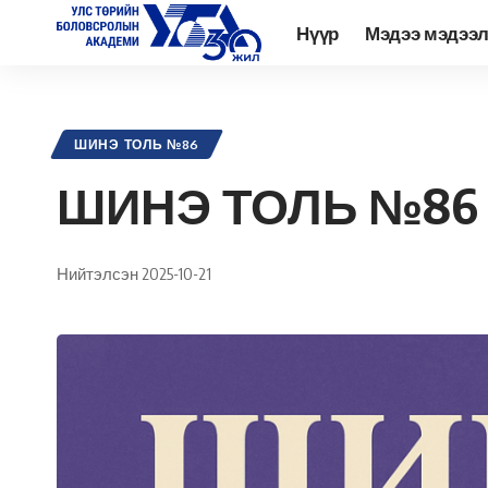
Нүүр
Мэдээ мэдээ
Academy.edu.mn
>
Нийтлэл
>
Шинэ Толь Сэтгүүл
>
Архив
>
Шинэ
ШИНЭ ТОЛЬ №86
ШИНЭ ТОЛЬ №86 –
Нийтэлсэн 2025-10-21