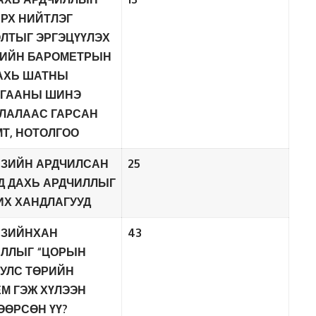
РХ НИЙТЛЭГ
ЛТЫГ ЭРГЭЦҮҮЛЭХ
ЗИЙН БАРОМЕТРЫН
АХЬ ШАТНЫ
ЛГААНЫ ШИНЭ
ЛАЛААС ГАРСАН
Т, НОТОЛГОО
АЗИЙН АРДЧИЛСАН
25
Д ДАХЬ АРДЧИЛЛЫГ
Х ХАНДЛАГУУД
АЗИЙНХАН
43
ИЛЛЫГ “ЦОРЫН
 УЛС ТӨРИЙН
М ГЭЖ ХҮЛЭЭН
ӨРСӨН ҮҮ?