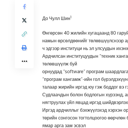
1
До Чулл Шин
Өнгөрсөн 40 жилийн хугацаанд 80 гаруй
намын өрсөлдөөнийг төлөвшүүлснээр ар
ч эдгээр институци нь эл улсуудын ихэн
Ардчилсан институцуудын “техник ханг
төлөвшүүлж буй
орнуудад “software” програм шаардлага
“програм хангамж”-ийн гол бүрэлдэхүүн
талаар жирийн иргэд юу гэж боддог вэ г
Судлаачдын болон бодлогын хүрээнд, а
нягтруулах үйл явцад иргэд шийдвэрлэх ү
Иргэд ардчиллыг бэхжүүлэхэд хэрхэн ор
төрийн сонгосон тогтолцоогоо өөрчлөн 
ямар арга зам эсвэл