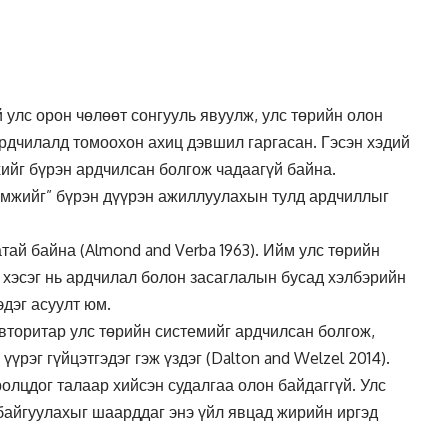
 улс орон чөлөөт сонгууль явуулж, улс төрийн олон
дчилалд томоохон ахиц дэвшил гаргасан. Гэсэн хэдий
хийг бүрэн ардчилсан болгож чадаагүй байна.
амжийг” бүрэн дүүрэн ажиллуулахын тулд ардчиллыг
тай байна (Almond and Verba 1963). Ийм улс төрийн
 хэсэг нь ардчилал болон засаглалын бусад хэлбэрийн
эдэг асуулт юм.
вторитар улс төрийн системийг ардчилсан болгож,
үрэг гүйцэтгэдэг гэж үздэг (Dalton and Welzel 2014).
олцдог талаар хийсэн судалгаа олон байдаггүй. Улс
байгуулахыг шаарддаг энэ үйл явцад жирийн иргэд