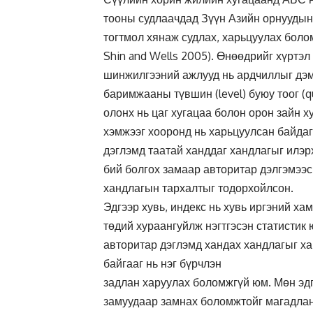
тооны судлаачдад Зүүн Азийн орнуудын
тогтмол хянаж судлах, харьцуулах болом
Shin and Wells 2005). Өнөөдрийг хүртэл
шинжилгээний ажлууд нь ардчиллыг дэм
баримжааны түвшин (level) буюу тоог (q
олонх нь цаг хугацаа болон орон зайн х
хэмжээг хооронд нь харьцуулсан байдаг
дэглэмд таатай ханддаг хандлагыг илэ
бий болгох замаар авторитар дэлгэмээс
хандлагын тархалтыг тодорхойлсон.
Эдгээр хувь, индекс нь хувь иргэний х
төдий хураангуйлж нэгтгэсэн статистик 
авторитар дэглэмд хандах хандлагыг ха
байгааг нь нэг бүрчлэн
задлан харуулах боломжгүй юм. Мөн эд
замуудаар замнах боломжтойг магадлан