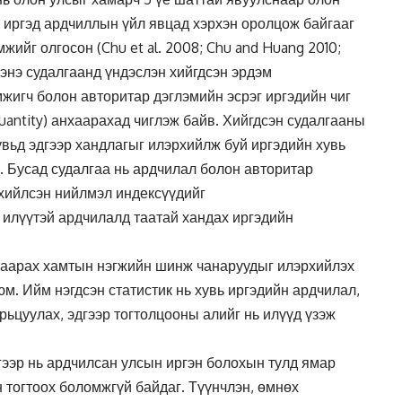
 иргэд ардчиллын үйл явцад хэрхэн оролцож байгааг
жийг олгосон (Chu et al. 2008; Chu and Huang 2010;
 энэ судалгаанд үндэслэн хийгдсэн эрдэм
жигч болон авторитар дэглэмийн эсрэг иргэдийн чиг
uantity) анхаарахад чиглэж байв. Хийгдсэн судалгааны
увьд эдгээр хандлагыг илэрхийлж буй иргэдийн хувь
. Бусад судалгаа нь ардчилал болон авторитар
рхийлсэн нийлмэл индексүүдийг
 илүүтэй ардчилалд таатай хандах иргэдийн
амаарах хамтын нэгжийн шинж чанаруудыг илэрхийлэх
юм. Ийм нэгдсэн статистик нь хувь иргэдийн ардчилал,
рьцуулах, эдгээр тогтолцооны алийг нь илүүд үзэж
гээр нь ардчилсан улсын иргэн болохын тулд ямар
 тогтоох боломжгүй байдаг. Түүнчлэн, өмнөх