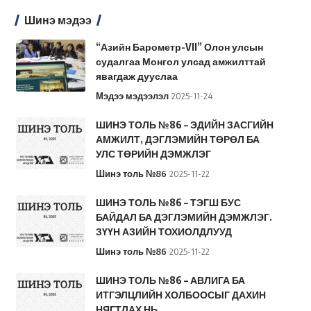
Шинэ мэдээ
“Азийн Барометр-VII” Олон улсын
судалгаа Монгол улсад амжилттай
явагдаж дууслаа
Мэдээ мэдээлэл
2025-11-24
ШИНЭ ТОЛЬ №86 – ЭДИЙН ЗАСГИЙН
АМЖИЛТ, ДЭГЛЭМИЙН ТӨРӨЛ БА
УЛС ТӨРИЙН ДЭМЖЛЭГ
Шинэ толь №86
2025-11-22
ШИНЭ ТОЛЬ №86 – ТЭГШ БУС
БАЙДАЛ БА ДЭГЛЭМИЙН ДЭМЖЛЭГ.
ЗҮҮН АЗИЙН ТОХИОЛДЛУУД
Шинэ толь №86
2025-11-22
ШИНЭ ТОЛЬ №86 – АВЛИГА БА
ИТГЭЛЦЛИЙН ХОЛБООСЫГ ДАХИН
НЯГТЛАХ НЬ