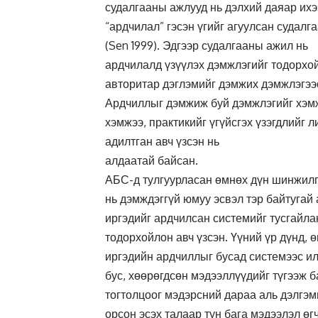
судалгааны ажлууд нь дэлхий даяар ихээ
“ардчилал” гэсэн үгийг агуулсан судалг
(Sen 1999). Эдгээр судалгааны ажил нь
ардчилалд үзүүлэх дэмжлэгийг тодорхо
авторитар дэглэмийг дэмжих дэмжлэгээс
Ардчиллыг дэмжиж буй дэмжлэгийг хэмж
хэмжээ, практикийг үгүйсгэх үзэгдлийг 
адилтган авч үзсэн нь
алдаатай байсан.
АБС-д тулгуурласан өмнөх дүн шинжилг
нь дэмждэггүй юмуу эсвэл тэр байтугай
иргэдийг ардчилсан системийг тусгайла
тодорхойлон авч үзсэн. Үүний үр дүнд, 
иргэдийн ардчиллыг бусад системээс ил
бус, хөөрөгдсөн мэдээллүүдийг түгээж 
тогтолцоог мэдэрсний дараа аль дэлгэм
орсон эсэх талаар тун бага мэдээлэл өгч