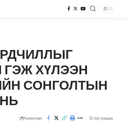
ХҮЛЭЭН ЗӨВШӨӨРСӨН ҮҮ? ТЭДНИЙ СИСТЕМИЙН СОНГОЛТЫН ОЛОН ЯНЗ БАЙДЛЫГ ТОДОРХОЙЛОХ НЬ
 АРДЧИЛЛЫГ
 ГЭЖ ХҮЛЭЭН
ИЙН СОНГОЛТЫН
 НЬ
32 min унших
Хуваалцах