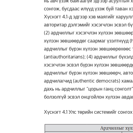
нь авч үзэж байгаагүй эдгээр асуултын
сонгож, бусдаас илүүд үзэж буй таван х
Хүснэгт 4.1-д эдгээр хэв маягийг харуулл
авторитар дэлгэмийг хэсэгчлэн эсвэл бү
(2) ардчиллыг хэсэгчлэн хүлээн зөвшөөр
хүлээн зөвшөөрдөг саармаг үзэлтнүүд (hy
ардчиллыг бүрэн хүлээн зөвшөөрөхөөс т
(antiauthoritarians); (4) ардчиллыг бүх
хэсэгчлэн эсвэл бүрэн хүлээн зөвшөөрдө
ардчиллыг бүрэн хүлээн зөвшөөрч, авто
ардчилагчид (authentic democrats) хама
дахь нь ардчиллыг “цорын ганц сонголт
болзолгүй эсвэл онцгойлон хүлээн авда
Хүснэгт 4.1 Улс төрийн системийг сонгох