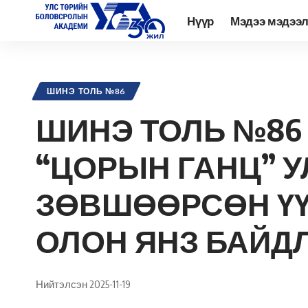
Нүүр
Мэдээ мэдээ
Academy.edu.mn
>
Нийтлэл
>
Шинэ Толь Сэтгүүл
>
Архив
>
Шинэ
ШИНЭ ТОЛЬ №86
ШИНЭ ТОЛЬ №86 
“ЦОРЫН ГАНЦ” У
ЗӨВШӨӨРСӨН ҮҮ
ОЛОН ЯНЗ БАЙД
Нийтэлсэн 2025-11-19