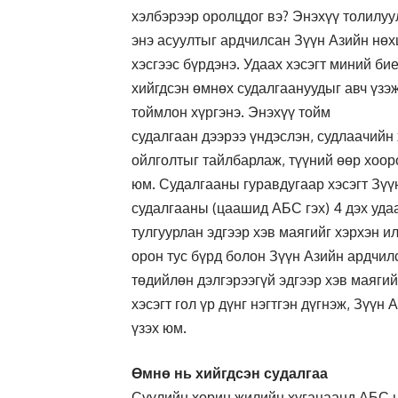
хэлбэрээр оролцдог вэ? Энэхүү толилуу
энэ асуултыг ардчилсан Зүүн Азийн нөхц
хэсгээс бүрдэнэ. Удаах хэсэгт миний б
хийгдсэн өмнөх судалгаануудыг авч үзэ
тоймлон хүргэнэ. Энэхүү тойм
судалгаан дээрээ үндэслэн, судлаачийн
ойлголтыг тайлбарлаж, түүний өөр хоор
юм. Судалгааны гуравдугаар хэсэгт Зүү
судалгааны (цаашид АБС гэх) 4 дэх уда
тулгуурлан эдгээр хэв маягийг хэрхэн ил
орон тус бүрд болон Зүүн Азийн ардчил
төдийлөн дэлгэрээгүй эдгээр хэв маяги
хэсэгт гол үр дүнг нэгтгэн дүгнэж, Зүү
үзэх юм.
Өмнө нь хийгдсэн судалгаа
Сүүлийн хорин жилийн хугацаанд АБС н