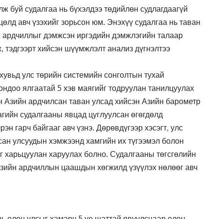
лж буй судалгаа нь бүхэлдээ төдийлөн судлагдаагүй
өлд авч үзэхийг зорьсон юм. Энэхүү судалгаа нь таван
ие ардчиллыг дэмжсэн иргэдийн дэмжлэгийн талаар
ж, тэдгээрт хийсэн шүүмжлэлт анализ дүгнэлтээ
 хувьд улс төрийн системийн сонголтын тухай
ондоо ялгаатай 5 хэв маягийг тодруулан танилцуулах
н Азийн ардчилсан таван улсад хийсэн Азийн барометр
агийн судалгааны явцад цуглуулсан өгөгдөлд
рэн гарч байгааг авч үзнэ. Дөрөвдүгээр хэсэгт, улс
сан улсуудын хэмжээнд хамгийн их түгээмэл болон
йг харьцуулан харуулах болно. Судалгааны төгсгөлийн
н Азийн ардчиллын цаашдын хөгжилд үзүүлэх нөлөөг авч
ь олон улсыг хамарч 5 үе шаттай явуулснаар олон