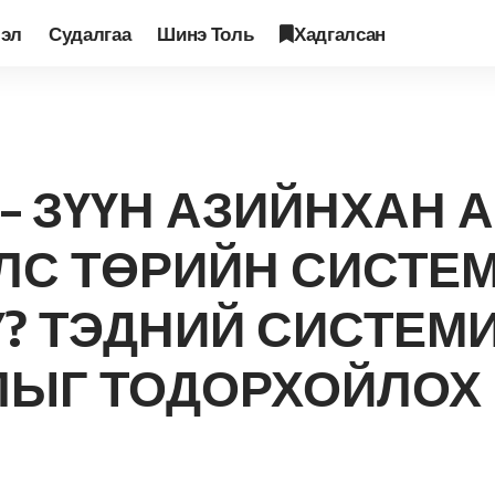
лэл
Судалгаа
Шинэ Толь
Хадгалсан
 толь №86
>
ШИНЭ ТОЛЬ №86 – ЗҮҮН АЗИЙНХАН АРДЧИЛЛЫГ “ЦОРЫН ГАНЦ” УЛС ТӨРИЙН СИСТЕМ ГЭЖ 
– ЗҮҮН АЗИЙНХАН
ЛС ТӨРИЙН СИСТЕМ
? ТЭДНИЙ СИСТЕМ
ЛЫГ ТОДОРХОЙЛОХ