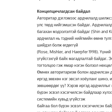
Концепцичлагдсан байдал
Авторитар дэглэмээс ардчилалд шилжсэ
улс төрд нийгэмшсэн байдаг. Ардчилал
багахан мэдээлэлтэй байдаг (Shin and K
ардчилал нь тэдний нийгмийн өмнө тул
шийдэл болж өгдөггүй
(Rose, Mishler, and Haerpfer 1998). Үүни
үгүйсгэхгүй байх магадлалтай байдаг. 
тогтолцоо гэж ямар нэгэн болзол нөхцөл
Өмнөх авторитаризм болон ардчилсан д
иргэд зөвхөн нэг эвсэл хоёуланг шинэ, 
зөвшөөрдөг үү? Хэрэв иргэд ардчиллыг 
бүрэн эсвэл хэсэгчилсэн байдлаар хүлэ
системийн хувьд үгүйсгэж
байгаа бол бүрэн эсвэл хэсэгчилсэн ба