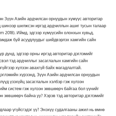
н Зүүн Азийн ардчилсан орнуудын хүмүүс авторитар
д шинээр шилжсэн иргэд ардчиллын ашиг тусын талаар
im 2018). Иймд, эдгээр хүмүүсийн олонхын хувьд,
гамдаж буй асуудлуудыг шийдвэрлэх хамгийн сайн
й үр дүнд, эдгээр орны иргэд авторитар дэглэмийг
Эсвэл тэд ардчиллыг засаглалын хамгийн сайн
гүйгээр хүлээн авахгүй байх магадлалтай.
эглэмийн хүрээнд, Зүүн Азийн ардчилсан орнуудын
илүүд үзэхүйц засаглалын хэлбэр гэж хүлээн
ийм систем гэж хүлээн зөвшөөрч байгаа бол үүнийг
эн зөвшөөрч байна уу? Хэрэв тэд авторитар дэглэмийг
йдлаар үгүйсгэдэг үү? Энэхүү судалгааны ажил нь өмнө