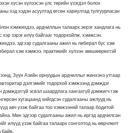
хэн хүсэн хүлээсэн улс төрийн үзэгдэл болох
ааны хэд хэдэн асуултад өгсөн хариултад тулгуурласан
йлон хэмжихдээ, ардчиллын талаарх эерэг хандлага нь
 хэр зэрэг илүү байгааг тодорхойлж, хэмжсэн.
ихдээ, эдгээр судалгааны ажил нь либерал бус хэм
либерал хэм хэмжээ, практикийг хүлээн зөвшөөрөхтэй
ээнд, Зүүн Азийн орнуудын ардчиллыг жинхэнэ утгаар
 авторитар дэлгэмийг тодорхой хэмжээнд дэмждэг
н дэмждэггүй эсвэл шаардлага хангахгүй дэмжигч гэж
өнгөрсөн хугацаанд хийгдсэн судалгааны ажлууд нь
үүд авч үзэж байгаа тоо хэмжээний талаар бодитой
байна. Мөн эдгээр судалгааны ажил нь иргэд ардчилсан
ийг илүүд үзэж байгаа талаарх сонголтод нь өөрчлөлт
 байв.