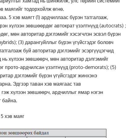
 хариултыг хамтад нь шинжилж, улс төрийн системийг
эв маягийг тодорхойлж өгнө.
аа. 5 хэв маягт (1) ардчиллаас бүрэн татгалзаж,
рэн хүлээн зөвшөөрдөг автократ үзэлтнүүд (autocrats) ;
дөг, мөн авторитар дэглэмийг хэсэгчлэн эсвэл бүрэн
brids); (3) дарангуйллыг бүрэн үгүйсгэдэг боловч
атгалзаж буй авторитар дэглэмийг эсэргүүцэгчид
элд нь хүлээн зөвшөөрч, мөн авторитар дэлгэмийг
г прото-ардчилсан үзэлтнүүд (proto-demorats); (5)
ритар дэглэмийг бүрэн үгүйсгэдэг жинхэнэ
арна. Эдгээр таван хэв маягаас тав
” гэж хүлээн зөвшөөрч, ардчиллыг ямар нэгэн
г байна.
 5 хэв маяг