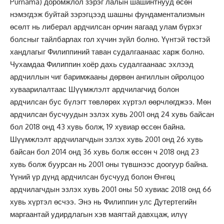
Purnama) доромжлол зэрэг лалын шашинтнууд өсөн
нэмэгдэж буйтай зэрэгцээд шашны фундаментализмын
өсөлт нь либерал ардчилсан орчин яагаад улам бүрхэг
болсныг тайлбарлах гол хүчин зүйл болно. Үүнтэй төстэй
хандлагыг Филиппиний таван судалгаанаас харж болно.
Чухамдаа Филиппин хоёр дахь судалгаанаас эхлээд
ардчиллын чиг баримжааны дөрвөн ангиллын ойролцоо
хуваарилалтаас Шүүмжлэлт ардчилагчид болон
ардчилсан бус бүлэгт төвлөрөх хүртэл өөрчлөгджээ. Мөн
ардчилсан бусчуудын эзлэх хувь 2001 онд 24 хувь байсан
бол 2018 онд 43 хувь болж, 19 хувиар өссөн байна.
Шүүмжлэлт ардчилагчдын эзлэх хувь 2001 онд 26 хувь
байсан бол 2014 онд 36 хувь болж өссөн ч 2018 онд 23
хувь болж буурсан нь 2001 оны түвшнээс доогуур байна.
Үүний үр дүнд ардчилсан бусчууд болон Өнгөц
ардчилагчдын эзлэх хувь 2001 оны 50 хувиас 2018 онд 66
хувь хүртэл өсчээ. Энэ нь Филиппин улс Дутертегийн
маргаантай удирдлагын хэв маягтай давхцаж, илүү