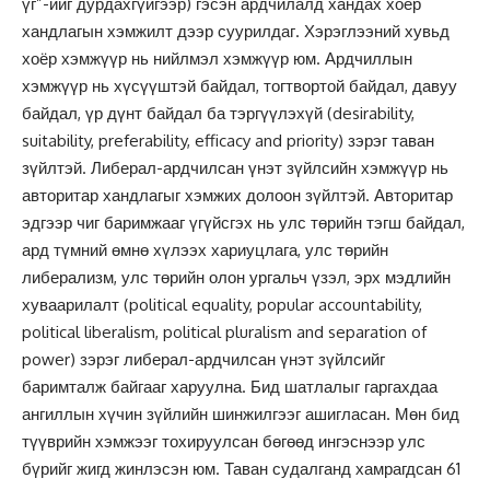
үг”-ийг дурдахгүйгээр) гэсэн ардчилалд хандах хоёр
хандлагын хэмжилт дээр суурилдаг. Хэрэглээний хувьд
хоёр хэмжүүр нь нийлмэл хэмжүүр юм. Ардчиллын
хэмжүүр нь хүсүүштэй байдал, тогтвортой байдал, давуу
байдал, үр дүнт байдал ба тэргүүлэхүй (desirability,
suitability, preferability, efficacy and priority) зэрэг таван
зүйлтэй. Либерал-ардчилсан үнэт зүйлсийн хэмжүүр нь
авторитар хандлагыг хэмжих долоон зүйлтэй. Авторитар
эдгээр чиг баримжааг үгүйсгэх нь улс төрийн тэгш байдал,
ард түмний өмнө хүлээх хариуцлага, улс төрийн
либерализм, улс төрийн олон ургальч үзэл, эрх мэдлийн
хуваарилалт (political equality, popular accountability,
political liberalism, political pluralism and separation of
power) зэрэг либерал-ардчилсан үнэт зүйлсийг
баримталж байгааг харуулна. Бид шатлалыг гаргахдаа
ангиллын хүчин зүйлийн шинжилгээг ашигласан. Мөн бид
түүврийн хэмжээг тохируулсан бөгөөд ингэснээр улс
бүрийг жигд жинлэсэн юм. Таван судалганд хамрагдсан 61