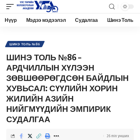
Нүүр
Мэдээ мэдээлэл
Судалгаа
Шинэ Толь
Academy.edu.mn
>
Нийтлэл
>
Шинэ Толь Сэтгүүл
>
Архив
>
Шинэ толь №86
>
ШИ
ШИНЭ ТОЛЬ №86
ШИНЭ ТОЛЬ №86 –
АРДЧИЛЛЫН ХҮЛЭЭН
ЗӨВШӨӨРӨГДСӨН БАЙДЛЫН
ХУВЬСАЛ: СҮҮЛИЙН ХОРИН
ЖИЛИЙН АЗИЙН
НИЙГМҮҮДИЙН ЭМПИРИК
СУДАЛГАА
26 min унших