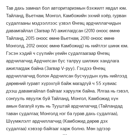
Тав дахь замнал бол авторитаризмын бэхжилт явдал юм.
Тайланд, Вьетнам, Монгол, Камбожийн эхний хоёр, гурван
судалгааны мэдээллээс үзвэл Өнгөц ардчиллагчидын
давамгайлал (Загвар IV) ажиглагдсан (2010 оноос өмнө
Тайланд, 2015 оноос өмнө Вьетнам, 2010 оноос өмнө
Монголд, 2012 оноос өмнө Камбожид) нь нийтлэг шинж юм.
Гэсэн хэдий ч сүүлийн үеийн судалгаагаар Өнгөц
ардчилагчид Ардчилсан бус талруу шилжих хандлага
ажиглагдаж байна (Загвар V-руу). Гэхдээ Өнгөц
ардчиллагчид болон Ардчилсан бусчуудын хувь нийлээд
дөрөвний гуравт хүрэхгүй байж магадгүй ч 55 хувиас
дээш давамгайлал байгааг харуулж байна. Ялгаа нь гэвэл,
сонгууль явуулж буй Тайланд, Монгол, Камбожид хүн
амын багагүй хувь нь Тууштай ардчилагчид (Тайландад
таван судалгаа; Монголд нэг ба гурав дахь судалгаа),
Шүүмжлэлт ардчиллагчид (Камбожид дөрөв дэх
судалгаа) хэвээр байгааг харж болно. Мөн эдгээр