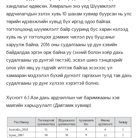
хандлагыг өдөөсөн. Хямралын энэ үед Шүүмжлэлт
ардчилагчдын эзлэх хувь 10 шахам хувиар буурсан нь улс
төрийн идэвхжлийн хувьд бүх иргэд одоо байгаа
тогтолцоонд шүүмжлэлт байр сууринд бус харин нэлээд
хувь нь уг тогтолцоог дэмжих чиглэл рүү буцсаныг
харуулж байна. 2016 оны судалгааны үр дүн хэвийн
байдалдаа эргэн орж байна уу (эхний болон хоёр дахь
судалгааны үр дүнтэй төстэй), эсвэл шинэ тэнцвэрийг
олох үйл явц уу гэдгийг илтгэж байгаа эсэхээс үл
хамааран мэдээлэл бүхий дүгнэлт гаргахын тулд тав дахь
судалгааны үр дүнг хүлээх хэрэгтэй болно.
Хүснэгт 6.1 Ази дахь ардчиллын чиг баримжааны хэв
маягийн харьцуулалт (Давтамж хувиар)