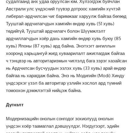
судалгаанд анх удаа оруулсан юм. Хүлээгдэж буйчлан
Австрали улс үндэсний түүвэр дотроос хамгийн хүчтэй
либерал-ардчилсан чиг баримжааг харуулж байгаа бөгөөд
Тууштай ардчилагчдын хамгийн өндөр хувь (51 хувь)
төдийгүй, Тууштай ардчилагч болон Шүүмжлэлт
ардчиллагчдын хоёр дахь хамгийн өндөр хувь буюу (85
хувь) Японы (87 хувь) ард байна. Энэтхэгт ангиллын
хооронд харьцангуй жигд хуваарилалт ажиглагдаж байгаа
ч тэнцвэр нь авторитаризмын чиглэлд бага зэрэг хазайсан
нь Ардчилсан бусчуудын эзлэх хувь (33 хувь) арай өндөр
байгаа нь харагдаж байна. Энэ нь Модигийн (Modi) Хинду
үндсэрхэг үзэл ба авторитар үзлийн хослол ард түмний
томоохон дэмжлэгтэй нийцэж байна.
Дүгнэлт
Модернизацийн онолын сонгодог зохиолууд онолын
үндсэн хоёр таамаглал дэвшүүлдэг. Нэгдүгээрт, эдийн