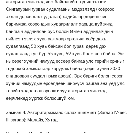
авторитар чиглэлд явж байгаагийн тод илрэл юм.
Сингапурын гурван судалгааны мэдээлэлд (хоёроос
эхлэн дөрөв дэх судалгаа) хэдийгээр дөрвөн чиг
баримжаа хоорондын хуваарилалт харьцангуй жигд
байгаа ч ардчилсан бус болон Өнгөц ардчилагчдын
нийлсэн эзлэх хувь аажмаар өргөжиж, хоёр дахь
судалгаанд 50 хувь байсан бол гурав, дөрөв дэх
судалгаанд тус бүр 55 хувь, 59 хувь болж өсч байна. Энэ
нь сөрөг хүчний намууд өссөөр байгаа улс төрийн орчныг
тодорхой хэмжээгээр харуулж байна (сөрөг хүчин 2020
онд дөрвөн суудал нэмж авсан). Эрх баригч болон сөрөг
хүчний намуудын өрсөлдөөн ширүүсч байгаа энэ үед улс
төрийн хөдөлгөөн өрнөж илүү авторитар чиглэлд
өөрчлөхөд хүргэж болзошгүй юм.
Замнал 4: Авторитаризмаас салах шилжилт (Загвар IV-өөс
III загвар): Малайз, Хятад