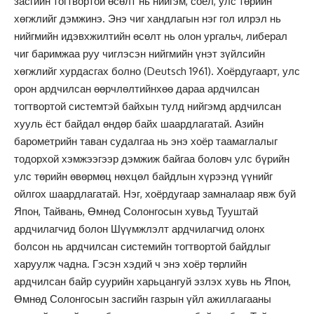
засгийн тогтвортой өсөлт нь нийгэм, соёл, улс төрийн
хөгжлийг дэмжинэ. Энэ чиг хандлагын нэг гол илрэл нь
нийгмийн идэвхжилтийн өсөлт нь олон ургальч, либерал
чиг баримжаа руу чиглэсэн нийгмийн үнэт зүйлсийн
хөгжлийг хурдасгах болно (Deutsch 1961). Хоёрдугаарт, улс
орон ардчилсан өөрчлөлтийнхөө дараа ардчилсан
тогтвортой системтэй байхын тулд нийгэмд ардчилсан
хууль ёст байдал өндөр байх шаардлагатай. Азийн
барометрийн таван судалгаа нь энэ хоёр таамаглалыг
тодорхой хэмжээгээр дэмжиж байгаа боловч улс бүрийн
улс төрийн өвөрмөц нөхцөл байдлын хүрээнд үүнийг
ойлгох шаардлагатай. Нэг, хоёрдугаар замналаар явж буй
Япон, Тайвань, Өмнөд Солонгосын хувьд Тууштай
ардчилагчид болон Шүүмжлэлт ардчилагчид олонх
болсон нь ардчилсан системийн тогтвортой байдлыг
харуулж чадна. Гэсэн хэдий ч энэ хоёр төрлийн
ардчилсан байр суурийн харьцангуй эзлэх хувь нь Япон,
Өмнөд Солонгосын засгийн газрын үйл ажиллагааны