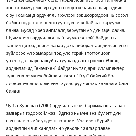
хоёр хэмжүүрийн үр дүн тогтвортой байгаа нь иргэдийн
оюун санаанд ардчиллыг хүлээн зөвшөөрөгдсөн нь эсвэл
байнга өндөр эсвэл доогуур түвшинд байгааг харуулж
байна. Бусад хоёр ангилалд зөрүүтэй үр дүн гарч байна.
Шүүмжлэлт ардчилагч нь “шүүмжлэлтэй” байдаг нь
тэдний дотоод шинж чанар дахь либерал-ардчилсан үнэт
зүйлсээс үл хамааран тэд улс төрийн тогтолцоог
үнэлэхдээ харьцангуй хатуу ханддагт оршино. Өнгөц
ардчилагчид “өнгөцхөн” байдаг нь тэд ардчиллыг өндөр
түвшинд дэмжиж байгаа ч нэгэнт “D үг” байхгүй бол
либерал-ардчиллын үнэт зүйлс рүү чиглэх хандлага бага
байдаг.
Чу ба Хуан нар (2010) ардчиллын чиг баримжааны таван
загварыг тодорхойлжээ. Эдгээр нь мөн энэ бүлэгт дүн
шинжилгээ хийх үндсэн нэгж юм. Улс орон бүрийн
ардчиллын чиг хандлагын хувьслыг эдгээр таван
загварын хоорондох шилжилтээр илэрхийллээ.