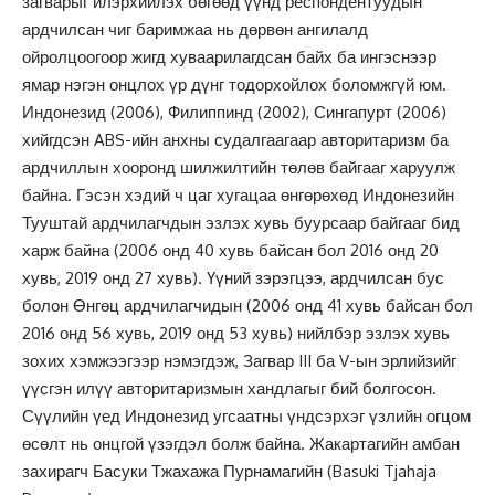
загварыг илэрхийлэх бөгөөд үүнд респондентуудын
ардчилсан чиг баримжаа нь дөрвөн ангилалд
ойролцоогоор жигд хуваарилагдсан байх ба ингэснээр
ямар нэгэн онцлох үр дүнг тодорхойлох боломжгүй юм.
Индонезид (2006), Филиппинд (2002), Сингапурт (2006)
хийгдсэн ABS-ийн анхны судалгаагаар авторитаризм ба
ардчиллын хооронд шилжилтийн төлөв байгааг харуулж
байна. Гэсэн хэдий ч цаг хугацаа өнгөрөхөд Индонезийн
Тууштай ардчилагчдын эзлэх хувь буурсаар байгааг бид
харж байна (2006 онд 40 хувь байсан бол 2016 онд 20
хувь, 2019 онд 27 хувь). Үүний зэрэгцээ, ардчилсан бус
болон Өнгөц ардчилагчидын (2006 онд 41 хувь байсан бол
2016 онд 56 хувь, 2019 онд 53 хувь) нийлбэр эзлэх хувь
зохих хэмжээгээр нэмэгдэж, Загвар III ба V-ын эрлийзийг
үүсгэн илүү авторитаризмын хандлагыг бий болгосон.
Сүүлийн үед Индонезид угсаатны үндсэрхэг үзлийн огцом
өсөлт нь онцгой үзэгдэл болж байна. Жакартагийн амбан
захирагч Басуки Тжахажа Пурнамагийн (Basuki Tjahaja