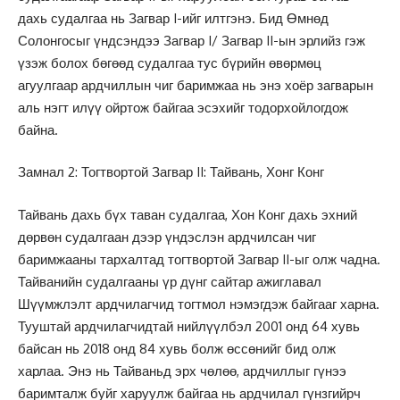
дахь судалгаа нь Загвар I-ийг илтгэнэ. Бид Өмнөд
Солонгосыг үндсэндээ Загвар I/ Загвар II-ын эрлийз гэж
үзэж болох бөгөөд судалгаа тус бүрийн өвөрмөц
агуулгаар ардчиллын чиг баримжаа нь энэ хоёр загварын
аль нэгт илүү ойртож байгаа эсэхийг тодорхойлогдож
байна.
Замнал 2: Тогтвортой Загвар II: Тайвань, Хонг Конг
Тайвань дахь бүх таван судалгаа, Хон Конг дахь эхний
дөрвөн судалгаан дээр үндэслэн ардчилсан чиг
баримжааны тархалтад тогтвортой Загвар II-ыг олж чадна.
Тайванийн судалгааны үр дүнг сайтар ажиглавал
Шүүмжлэлт ардчилагчид тогтмол нэмэгдэж байгааг харна.
Тууштай ардчилагчидтай нийлүүлбэл 2001 онд 64 хувь
байсан нь 2018 онд 84 хувь болж өссөнийг бид олж
харлаа. Энэ нь Тайваньд эрх чөлөө, ардчиллыг гүнээ
баримталж буйг харуулж байгаа нь ардчилал гүнзгийрч