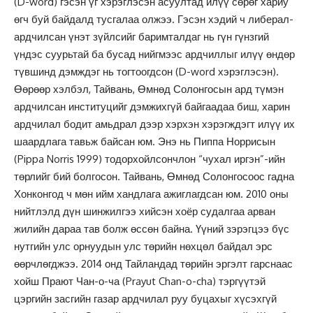
(D-word) гэсэн үг хэрэглэсэн асуултад илүү сөрөг хариу
өгч буй байдалд тусгалаа олжээ. Гэсэн хэдий ч либерал-
ардчилсан үнэт зүйлсийг баримталдаг нь гүн гүнзгий
үндэс суурьтай ба бусад нийгмээс ардчиллыг илүү өндөр
түвшинд дэмждэг нь тогтоогдсон (D-word хэрэглэсэн).
Өөрөөр хэлбэл, Тайвань, Өмнөд Солонгосын ард түмэн
ардчилсан институцийг дэмжихгүй байгаадаа биш, харин
ардчилал бодит амьдрал дээр хэрхэн хэрэгждэгт илүү их
шаардлага тавьж байсан юм. Энэ нь Пиппа Норрисын
(Pippa Norris 1999) тодорхойлсончлон “чухал иргэн”-ийн
төрлийг бий болгосон. Тайвань, Өмнөд Солонгосоос гадна
Хонконгод ч мөн ийм хандлага ажиглагдсан юм. 2010 оны
нийтлэлд дүн шинжилгээ хийсэн хоёр судалгаа арван
жилийн дараа тав болж өссөн байна. Үүний зэрэгцээ бүс
нутгийн улс орнуудын улс төрийн нөхцөл байдал эрс
өөрчлөгджээ. 2014 онд Тайландад төрийн эргэлт гарснаас
хойш Прают Чан-о-ча (Prayut Chan-o-cha) тэргүүтэй
цэргийн засгийн газар ардчилал руу буцахыг хүсэхгүй