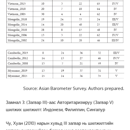
Source: Asian Barometer Survey. Authors prepared.
Замнал 3: (Загвар III)-аас Авторитаризмруу (Загвар V)
шилжих шилжилт: Индонези, Филиппин, Сингапур
Чу, Хуан (2010) нарын хувьд III загвар нь шилжилтийн