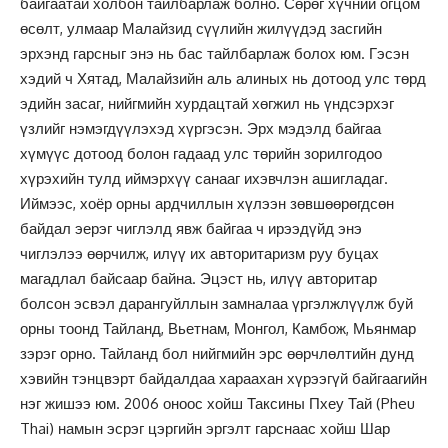
байгаатай холбон тайлбарлаж болно. Сөрөг хүчний огцом
өсөлт, улмаар Малайзид сүүлийн жилүүдэд засгийн
эрхэнд гарсныг энэ нь бас тайлбарлаж болох юм. Гэсэн
хэдий ч Хятад, Малайзийн аль алиных нь дотоод улс төрд
эдийн засаг, нийгмийн хурдацтай хөгжил нь үндсэрхэг
үзлийг нэмэгдүүлэхэд хүргэсэн. Эрх мэдэлд байгаа
хүмүүс дотоод болон гадаад улс төрийн зорилгодоо
хүрэхийн тулд иймэрхүү санааг ихэвчлэн ашигладаг.
Иймээс, хоёр орны ардчиллын хүлээн зөвшөөрөгдсөн
байдал эерэг чиглэлд явж байгаа ч ирээдүйд энэ
чиглэлээ өөрчилж, илүү их авторитаризм руу буцах
магадлал байсаар байна. Эцэст нь, илүү авторитар
болсон эсвэл дарангуйллын замналаа үргэлжлүүлж буй
орны тоонд Тайланд, Вьетнам, Монгол, Камбож, Мьянмар
зэрэг орно. Тайланд бол нийгмийн эрс өөрчлөлтийн дунд
хэвийн тэнцвэрт байдалдаа хараахан хүрээгүй байгаагийн
нэг жишээ юм. 2006 оноос хойш Таксины Пхеу Тай (Pheu
Thai) намын эсрэг цэргийн эргэлт гарснаас хойш Шар