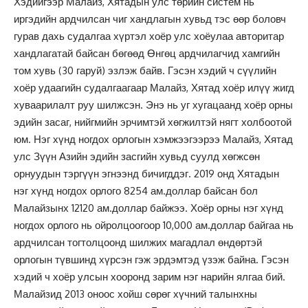
Хэдийгээр Малайз, Хятадын улс төрийн систем нь
иргэдийн ардчилсан чиг хандлагын хувьд тэс өөр боловч
гурав дахь судалгаа хүртэл хоёр улс хоёулаа авторитар
хандлагатай байсан бөгөөд Өнгөц ардчилагчид хамгийн
том хувь (30 гаруй) эзлэж байв. Гэсэн хэдий ч сүүлийн
хоёр удаагийн судалгаагаар Малайз, Хятад хоёр илүү жигд
хуваарилалт руу шилжсэн. Энэ нь уг хугацаанд хоёр орны
эдийн засаг, нийгмийн эрчимтэй хөгжилтэй нягт холбоотой
юм. Нэг хүнд ногдох орлогын хэмжээгээрээ Малайз, Хятад
улс Зүүн Азийн эдийн засгийн хувьд суулд хөгжсөн
орнуудын тэргүүн эгнээнд бичигддэг. 2019 онд Хятадын
нэг хүнд ногдох орлого 8254 ам.доллар байсан бол
Малайзынх 12120 ам.доллар байжээ. Хоёр орны нэг хүнд
ногдох орлого нь ойролцоогоор 10,000 ам.доллар байгаа нь
ардчилсан тогтолцоонд шилжих магадлал өндөртэй
орлогын түвшинд хүрсэн гэж эрдэмтэд үзэж байна. Гэсэн
хэдий ч хоёр улсын хооронд зарим нэг нарийн ялгаа бий.
Малайзид 2013 оноос хойш сөрөг хүчний талынхны