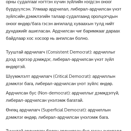
орны судалгааг нэгтгэн хүчин зүйлийн нэгдсэн оноог
бүрдүүлсэн. Улмаар ардчилал, либерал-ардчилсан үнэт
зүйлсийн дэмжлэгийн талаар судалгаанд оролцогчдын
оноог өндөр/бага гэсэн ангилалд хуваахын тулд нийт
дундажийг ашигласан. Ардчилсан чиг баримжааг дараах
байдлаар хос хосоор нь ангилсан болно.
Тууштай ардчилагч (Consistent Democrat): ардчиллыг
дээд зэргээр дэмждэг, либерал-ардчилсан үнэт зүйл
өндөртэй.
Шүүмжлэлт ардчилагч (Critical Democrat): ардчиллын
дэмжлэг бага, либерал-ардчилсан үнэт зүйлс өндөр.
Ардчилсан бус (Non-democrat): ардчиллыг дэмждэггүй,
либерал-ардчилсан үнэлэмж багатай.
Өнгөц ардчилагч (Superficial Democrat): ардчиллын
дэмжлэг өндөр, либерал-ардчилсан үнэлэмж бага.
Тууштай ардчилагч болон ардчилсан бус гэсэн ангилалд