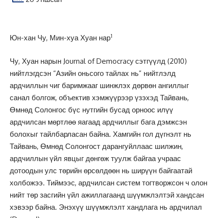
1
Юн-хан Чу, Мин-хуа Хуан нар
Чу, Хуан нарын Journal of Democracy сэтгүүлд (2010)
нийтлэгдсэн “Азийн оньсого тайлах нь” нийтлэлд
ардчиллын чиг баримжааг шинжлэх дөрвөн ангиллыг
санал болгож, объектив хэмжүүрээр үзэхэд Тайвань,
Өмнөд Солонгос бүс нутгийн бусад орноос илүү
ардчилсан мөртлөө яагаад ардчиллыг бага дэмжсэн
болохыг тайлбарласан байна. Хамгийн гол дүгнэлт нь
Тайвань, Өмнөд Солонгост дарангуйллаас шилжин,
ардчиллын үйл явцыг дөнгөж туулж байгаа учраас
дотоодын улс төрийн өрсөлдөөн нь ширүүн байгаатай
холбожээ. Тиймээс, ардчилсан систем тогтворжсон ч олон
нийт төр засгийн үйл ажиллагаанд шүүмжлэлтэй хандсан
хэвээр байна. Энэхүү шүүмжлэлт хандлага нь ардчилал