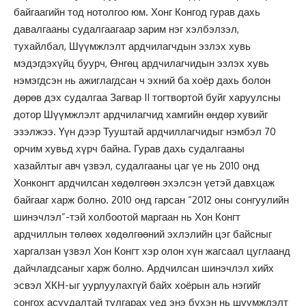
байгаагийн тод нотолгоо юм. Хонг Конгод гурав дахь
давалгааны судалгаагаар зарим нэг хэлбэлзэл,
тухайлбал, Шүүмжлэлт ардчилагчдын эзлэх хувь
мэдэгдэхүйц буурч, Өнгөц ардчилагчидын эзлэх хувь
нэмэгдсэн нь ажиглагдсан ч эхний ба хоёр дахь болон
дөрөв дэх судалгаа Загвар II тогтвортой буйг харуулсны
дотор Шүүмжлэлт ардчилагчид хамгийн өндөр хувийг
эзэлжээ. Үүн дээр Тууштай ардчиллагчидыг нэмбэл 70
орчим хувьд хүрч байна. Гурав дахь судалгааны
хазайлтыг авч үзвэл, судалгааны цаг үе нь 2010 онд
Хонконгт ардчилсан хөдөлгөөн эхэлсэн үетэй давхцаж
байгааг харж болно. 2010 онд гарсан “2012 оны сонгуулийн
шинэчлэл”-тэй холбоотой маргаан нь Хон Конгт
ардчиллын төлөөх хөдөлгөөний эхлэлийн цэг байсныг
харгалзан үзвэл Хон Конгт хэр олон хүн жагсаал цуглаанд
дайчлагдсаныг харж болно. Ардчилсан шинэчлэл хийх
эсвэл ХКН-ыг уурлуулахгүй байх хоёрын аль нэгийг
сонгох асуудалтай тулгарах үед энэ бүхэн нь шүүмжлэлт