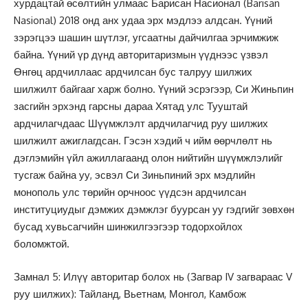
хурдацтай өсөлтийн улмаас Барисан Насионал (Barisan
Nasional) 2018 онд анх удаа эрх мэдлээ алдсан. Үүний
зэрэгцээ шашин шүтлэг, угсаатны дайчилгаа эрчимжиж
байна. Үүний үр дүнд авторитаризмын үүднээс үзвэл
Өнгөц ардчиллаас ардчилсан бус талруу шилжих
шилжилт байгааг харж болно. Үүний эсрэгээр, Си Жиньпин
засгийн эрхэнд гарсны дараа Хятад улс Тууштай
ардчилагчдаас Шүүмжлэлт ардчилагчид руу шилжих
шилжилт ажиглагдсан. Гэсэн хэдий ч ийм өөрчлөлт нь
дэглэмийн үйл ажиллагаанд олон нийтийн шүүмжлэлийг
тусгаж байна уу, эсвэл Си Зиньпиний эрх мэдлийн
монополь улс төрийн орчноос үүдсэн ардчилсан
институциудыг дэмжих дэмжлэг буурсан уу гэдгийг зөвхөн
бусад хувьсагчийн шинжилгээгээр тодорхойлох
боломжтой.
Замнал 5: Илүү авторитар болох нь (Загвар IV загвараас V
руу шилжих): Тайланд, Вьетнам, Монгол, Камбож