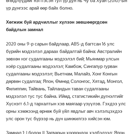
өгөгдлүүдийг нэгтгэсэн тул үр дүн нь Чу ба Хуан (2010)-ын
үр дүнгээс арай өөр байх болно.
Хөгжиж буй ардчиллыг хүлээн зөвшөөргдсөн
байдлын замнал
2020 оны 9-р сарын байдлаар, ABS-д багтсан 16 улс
бүрийн мэдээлэл дараах байдалтай байна: Австралийн
зөвхөн нэг судалгааны мэдээлэл бий; Мьянмар улсын
хоёр судалгааны мэдээлэл; Камбож, Сингапур гурван
судалгааны мэдээлэл; Вьетнам, Малайз, Хонг Конгын
дөрвөн судалгаа; Япон, Өмнөд Солонгос, Хятад, Монгол,
Филиппин, Тайвань, Тайландын таван судалгааны
мэдээлэл тус тус байна. Иймд, статистикийн дүгнэлтийг
Хүснэгт 6.1-д тархалтын хэв маягаар үзүүлэв. Гэхдээ улс
орны хэмжээнд өрнөж буй үйл явдлыг авч хэлэлцэхдээ
улс орон тус бүрээр нь дүн шинжилгээ хийсэн юм.
Замнал 1: I болон II Загварын хоорондох хэлбэлзэл: Япон,