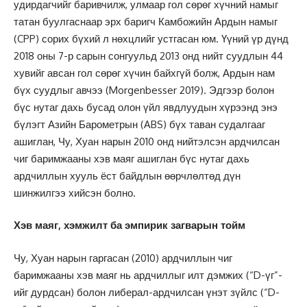
удирдагчийг баривчилж, улмаар гол сөрөг хүчний намыг
татан буулгаснаар эрх баригч Камбожийн Ардын намыг
(CPP) сорих бүхий л нөхцлийг устгасан юм. Үүний үр дүнд
2018 оны 7-р сарын сонгуульд 2013 онд нийт суудлын 44
хувийг авсан гол сөрөг хүчин байхгүй болж, Ардын нам
бүх суудлыг авчээ (Morgenbesser 2019). Эдгээр болон
бүс нутаг дахь бусад олон үйл явдлуудын хүрээнд энэ
бүлэгт Азийн Барометрын (ABS) бүх таван судалгааг
ашиглан, Чу, Хуан нарын 2010 онд нийтэлсэн ардчилсан
чиг баримжааны хэв маяг ашиглан бүс нутаг дахь
ардчиллын хууль ёст байдлын өөрчлөлтөд дүн
шинжилгээ хийсэн болно.
Хэв маяг, хэмжилт ба эмпирик загварын тойм
Чу, Хуан нарын гаргасан (2010) ардчиллын чиг
баримжааны хэв маяг нь ардчиллыг илт дэмжих (“D-үг”-
ийг дурдсан) болон либерал-ардчилсан үнэт зүйлс (“D-