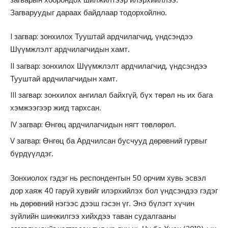
Загваруудыг дараах байдлаар тодорхойлно.
I загвар: зонхилох Тууштай ардчилагчид, үндсэндээ
Шүүмжлэлт ардчилагчидын хамт.
II загвар: зонхилох Шүүмжлэлт ардчилагчид, үндсэндээ
Тууштай ардчилагчидын хамт.
III загвар: зонхилох ангилал байхгүй, бүх төрөл нь их бага
хэмжээгээр жигд тархсан.
IV загвар: Өнгөц ардчилагчидын нягт төвлөрөл.
V загвар: Өнгөц ба Ардчилсан бусчууд дөрөвний гурвыг
бүрдүүлдэг.
Зонхиолох гэдэг нь респондентын 50 орчим хувь эсвэл
дор хаяж 40 гаруй хувийг илэрхийлэх бол үндсэндээ гэдэг
нь дөрөвний нэгээс дээш гэсэн үг. Энэ бүлэгт хүчин
зүйлийн шинжилгээ хийхдээ таван судалгааны