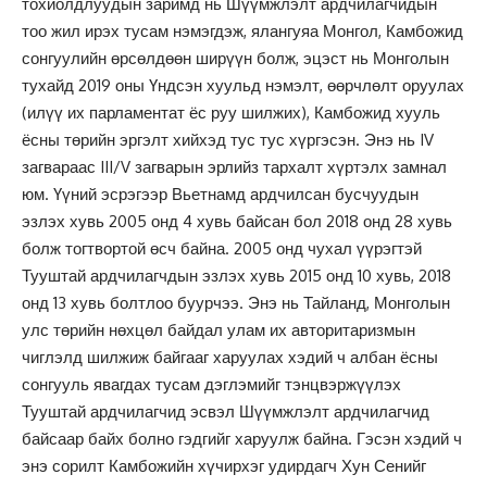
тохиолдлуудын заримд нь Шүүмжлэлт ардчилагчидын
тоо жил ирэх тусам нэмэгдэж, ялангуяа Монгол, Камбожид
сонгуулийн өрсөлдөөн ширүүн болж, эцэст нь Монголын
тухайд 2019 оны Үндсэн хуульд нэмэлт, өөрчлөлт оруулах
(илүү их парламентат ёс руу шилжих), Камбожид хууль
ёсны төрийн эргэлт хийхэд тус тус хүргэсэн. Энэ нь IV
загвараас III/V загварын эрлийз тархалт хүртэлх замнал
юм. Үүний эсрэгээр Вьетнамд ардчилсан бусчуудын
эзлэх хувь 2005 онд 4 хувь байсан бол 2018 онд 28 хувь
болж тогтвортой өсч байна. 2005 онд чухал үүрэгтэй
Тууштай ардчилагчдын эзлэх хувь 2015 онд 10 хувь, 2018
онд 13 хувь болтлоо буурчээ. Энэ нь Тайланд, Монголын
улс төрийн нөхцөл байдал улам их авторитаризмын
чиглэлд шилжиж байгааг харуулах хэдий ч албан ёсны
сонгууль явагдах тусам дэглэмийг тэнцвэржүүлэх
Тууштай ардчилагчид эсвэл Шүүмжлэлт ардчилагчид
байсаар байх болно гэдгийг харуулж байна. Гэсэн хэдий ч
энэ сорилт Камбожийн хүчирхэг удирдагч Хун Сенийг