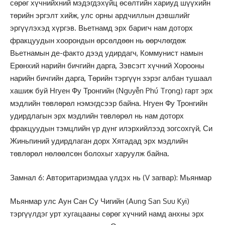
сөрөг хүчнийхний мэдэгдэхүйц өсөлтийн хариуд шүүхийн
төрийн эргэлт хийж, улс орны ардчиллын дэвшлийг
эргүүлэхэд хүргэв. Вьетнамд эрх баригч нам доторх
фракцуудын хоорондын өрсөлдөөн нь өөрчлөгдөж
Вьетнамын де-факто дээд удирдагч, Коммунист намын
Ерөнхий нарийн бичгийн дарга, Зэвсэгт хүчний Хорооны
нарийн бичгийн дарга, Төрийн тэргүүн зэрэг албан тушаал
хашиж буй Нгуен Фу Тронгийн (Nguyễn Phú Trọng) гарт эрх
мэдлийн төвлөрөл нэмэгдсээр байна. Нгуен Фу Тронгийн
удирдлагын эрх мэдлийн төвлөрөл нь нам доторх
фракцуудын тэмцлийн үр дүнг илэрхийлээд зогсохгүй, Си
Жиньпиний удирдлаган дорх Хятадад эрх мэдлийн
төвлөрөл нөлөөлсөн болохыг харуулж байна.
Замнал 6: Авторитаризмдаа үлдэх нь (V загвар): Мьянмар
Мьянмар улс Аун Сан Су Чигийн (Aung San Suu Kyi)
тэргүүлдэг урт хугацааны сөрөг хүчний намд анхны эрх