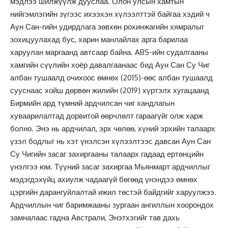
мэдлээ шилжүүлж дууслаа. Олон улсын хамтын
нийгэмлэгийн зүгээс ихээхэн хүлээлттэй байгаа хэдий ч
Аун Сан-гийн удирдлага зөвхөн рохинжагийн хямралыг
зохицуулахад бус, харин манлайлах арга барилаа
харуулан маргаанд автсаар байна. ABS-ийн судалгааны
хамгийн сүүлийн хоёр давалгаанаас бид Аун Сан Су Чиг
албан тушаалд очихоос өмнөх (2015)-өөс албан тушаалд
сууснаас хойш дөрвөн жилийн (2019) хүртэлх хугацаанд
Бирмийн ард түмний ардчилсан чиг хандлагын
хуваарилалтад дорвитой өөрчлөлт гараагүйг олж харж
болно. Энэ нь ардчилал, эрх чөлөө, хүний эрхийн талаарх
үзэл бодлыг нь хэт үнэлсэн хүлээлтээс давсан Аун Сан
Су Чигийн засаг захиргааны талаарх гадаад ертөнцийн
үнэлгээ юм. Түүний засаг захиргаа Мьянмарт ардчиллыг
мэдэгдэхүйц ахиулж чадаагүй бөгөөд үнэндээ өмнөх
цэргийн дарангуйлалтай ижил төстэй байдгийг харуулжээ.
Ардчиллын чиг баримжааны зургаан ангиллын хоорондох
замналаас гадна Австрали, Энэтхэгийг тав дахь