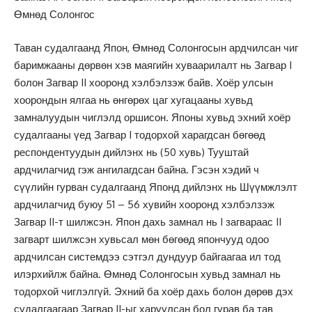
Өмнөд Солонгос
Таван судалгаанд Япон, Өмнөд Солонгосын ардчилсан чиг
баримжааны дөрвөн хэв маягийн хуваарилалт нь Загвар I
болон Загвар II хооронд хэлбэлзэж байв. Хоёр улсын
хоорондын ялгаа нь өнгөрөх цаг хугацааны хувьд
замналуудын чиглэлд оршисон. Японы хувьд эхний хоёр
судалгааны үед Загвар I тодорхой харагдсан бөгөөд
респондентуудын дийлэнх нь (50 хувь) Тууштай
ардчилагчид гэж ангилагдсан байна. Гэсэн хэдий ч
сүүлийн гурван судалгаанд Японд дийлэнх нь Шүүмжлэлт
ардчилагчид буюу 51 – 56 хувийн хооронд хэлбэлзэж
Загвар II-т шилжсэн. Япон дахь замнал нь I загвараас II
загварт шилжсэн хувьсал мөн бөгөөд япончууд одоо
ардчилсан системдээ сэтгэл дундуур байгаагаа ил тод
илэрхийлж байна. Өмнөд Солонгосын хувьд замнал нь
тодорхой чиглэлгүй. Эхний ба хоёр дахь болон дөрөв дэх
судалгаагаар Загвар II-ыг харуулсан бол гурав ба тав