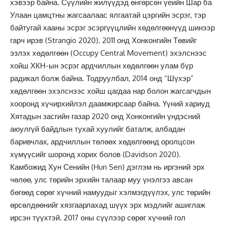
хэвээр байна. Сүүлийн жилүүдэд өнгөрсөн үеийн Шар ба
Улаан цамцтны жагсаалаас ялгаатай цэргийн эсрэг, тэр
байтугай хааны эсрэг эсэргүүцлийн хөдөлгөөнүүд шинээр
гарч ирэв (Strangio 2020). 2011 онд Хонконгийн Төвийг
эзлэх хөдөлгөөн (Occupy Central Movement) эхэлснээс
хойш ХКН-ын эсрэг ардчиллын хөдөлгөөн улам бүр
радикал болж байна. Тодруулбал, 2014 онд “Шүхэр”
хөдөлгөөн эхэлснээс хойш цагдаа нар болон жагсагчдын
хооронд хүчирхийлэл даамжирсаар байна. Үүний хариуд
Хятадын засгийн газар 2020 онд Хонконгийн үндэсний
аюулгүй байдлын тухай хуулийг баталж, албадан
баривчлах, ардчиллын төлөөх хөдөлгөөнд оролцсон
хүмүүсийг шоронд хорих болов (Davidson 2020).
Камбожид Хун Сенийн (Hun Sen) дэглэм нь иргэний эрх
чөлөө, улс төрийн эрхийн талаар муу үнэлгээ авсан
бөгөөд сөрөг хүчний намуудыг хэлмэгдүүлэх, улс төрийн
өрсөлдөөнийг хязгаарлахад шүүх эрх мэдлийг ашиглаж
ирсэн түүхтэй. 2017 оны сүүлээр сөрөг хүчний гол