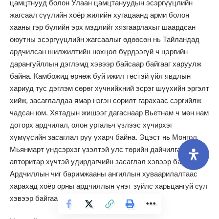
цамцтнууд болон Улаан цамцтануудын эсэргүүцлийн
жагсаал сүүлийн хоёр жилийн хугацаанд арми болон
хааны гэр бүлийн эрх мэдлийг хязгаарлахыг шаардсан
оюутны эсэргүүцлийн жагсаалыг өдөөсөн нь Тайландад
ардчилсан шилжилтийн нөхцөл бүрдээгүй ч цэргийн
дарангуйллын дэглэмд хэвээр байсаар байгааг харуулж
байна. Камбожид өрнөж буй ижил төстэй үйл явдлын
хариуд тус дэглэм сөрөг хүчнийхний эсрэг шүүхийн эргэлт
хийж, засаглалдаа ямар нэгэн сорилт гарахаас сэргийлж
чадсан юм. Хятадын жишээг дагаснаар Вьетнам ч мөн нам
доторх ардчилал, олон ургальч үзлээс хүчирхэг
хүмүүсийн засаглал руу ухарч байна. Эцэст нь Монгол,
Мьянмарт үндсэрхэг үзэлтэй улс төрийн дайчилгаа,
авторитар хүчтэй удирдагчийн засаглал хэвээр байна.
Ардчиллын чиг баримжааны ангиллын хуваарилалтаас
харахад хоёр орны ардчиллын үнэт зүйлс харьцангуй сул
хэвээр байгааг олж болно.