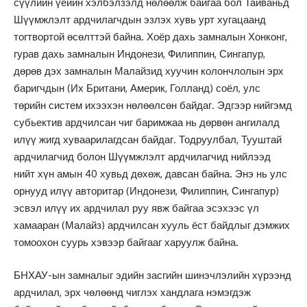
сүүлийн үеийн хэлбэлзэлд нөлөөлж байгаа бол Тайваньд
Шүүмжлэлт ардчилагчдын эзлэх хувь урт хугацаанд
тогтвортой өсөлттэй байна. Хоёр дахь замналын Хонконг,
гурав дахь замналын Индонези, Филиппин, Сингапур,
дөрөв дэх замналын Малайзид хуучин колончлолын эрх
баригчдын (Их Британи, Америк, Голланд) соёл, улс
төрийн систем ихээхэн нөлөөлсөн байдаг. Эдгээр нийгэмд
субьектив ардчилсан чиг баримжаа нь дөрвөн ангилалд
илүү жигд хуваарилагдсан байдаг. Тодруулбал, Тууштай
ардчилагчид болон Шүүмжлэлт ардчилагчид нийлээд
нийт хүн амын 40 хувьд дөхөж, давсан байна. Энэ нь улс
орнууд илүү авторитар (Индонези, Филиппин, Сингапур)
эсвэл илүү их ардчилал руу явж байгаа эсэхээс үл
хамааран (Малайз) ардчилсан хууль ёст байдлыг дэмжих
томоохон суурь хэвээр байгааг харуулж байна.
БНХАУ-ын замналыг эдийн засгийн шинэчлэлийн хүрээнд
ардчилал, эрх чөлөөнд чиглэх хандлага нэмэгдэж