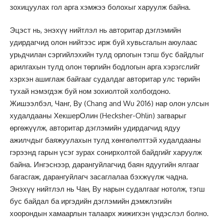
зохицуулах гол арга хэмжээ болохыг харуулж байна.
Эцэст нь, энэхүү нийтлэл нь авторитар дэглэмийн
удирдагчид олон нийтээс ирж буй хувьсгалын аюулаас
урьдчилан сэргийлэхийн тулд орлогын тэгш бус байдлыг
арилгахын тулд олон төрлийн бодлогын арга хэрэгслийг
хэрхэн ашиглаж байгааг судалдаг авторитар улс төрийн
тухай нэмэгдэж буй ном зохиолтой холбогдоно.
Жишээлбэл, Чанг, Ву (Chang and Wu 2016) нар олон улсын
худалдааны ХекшерОлин (Hecksher-Ohlin) загварыг
өргөжүүлж, авторитар дэглэмийн удирдагчид ядуу
ажилчдыг баяжуулахын тулд хөнгөлөлттэй худалдааны
гэрээнд гарын үсэг зурах сонирхолтой байдгийг харуулж
байна. Ингэснээр, дарангуйлагчид баян ядуугийн ялгааг
багасгаж, дарангуйлагч засаглалаа бэхжүүлж чадна.
Энэхүү нийтлэл нь Чан, Ву нарын судалгааг нотолж, тэгш
бус байдал ба иргэдийн дэглэмийн дэмжлэгийн
хоорондын хамаарлын талаарх жижигхэн үндэслэл болно.