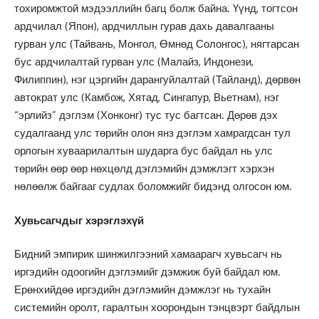
тохиромжтой мэдээллийн багц болж байна. Үүнд, тогтсон
ардчилал (Япон), ардчиллын гурав дахь давалгааны
гурван улс (Тайвань, Монгол, Өмнөд Солонгос), нягтарсан
бус ардчилалтай гурван улс (Малайз, Индонези,
Филиппин), нэг цэргийн дарангуйлалтай (Тайланд), дөрвөн
автократ улс (Камбож, Хятад, Сингапур, Вьетнам), нэг
“эрлийз” дэглэм (Хонконг) тус тус багтсан. Дөрөв дэх
судалгаанд улс төрийн олон янз дэглэм хамрагдсан тул
орлогын хуваарилалтын шударга бус байдал нь улс
төрийн өөр өөр нөхцөлд дэглэмийн дэмжлэгт хэрхэн
нөлөөлж байгааг судлах боломжийг бидэнд олгосон юм.
Хувьсагчдыг хэрэглэхүй
Бидний эмпирик шинжилгээний хамаарагч хувьсагч нь
иргэдийн одоогийн дэглэмийг дэмжиж буй байдал юм.
Ерөнхийдөө иргэдийн дэглэмийн дэмжлэг нь тухайн
системийн оролт, гаралтын хоорондын тэнцвэрт байдлын