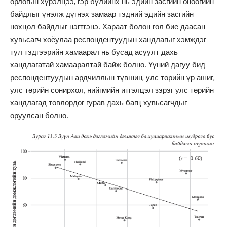
орлогын хүрэлцээ, гэр бүлийнх нь эдийн засгийн өнөөгийн
байдлыг үнэлж дүгнэх замаар тэдний эдийн засгийн
нөхцөл байдлыг нэгтгэнэ. Хараат болон гол бие даасан
хувьсагч хоёулаа респондентуудын хандлагыг хэмждэг
тул тэдгээрийн хамаарал нь бусад асуулт дахь
хандлагатай хамааралтай байж болно. Үүний дагуу бид
респондентуудын ардчиллын түвшин, улс төрийн үр ашиг,
улс төрийн сонирхол, нийгмийн итгэлцэл зэрэг улс төрийн
хандлагад төвлөрдөг гурав дахь багц хувьсагчдыг
оруулсан болно.