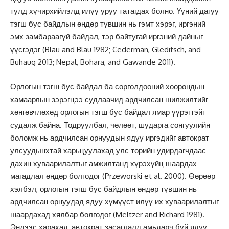
тулд хүчирхийлэлд илүү уруу татагдах болно. Үүний дагуу
тэгш бус байдлын өндөр түвшин нь гэмт хэрэг, иргэний
эмх замбараагүй байдал, тэр байтугай иргэний дайныг
үүсгэдэг (Blau and Blau 1982; Cederman, Gleditsch, and
Buhaug 2013; Nepal, Bohara, and Gawande 2011).
Орлогын тэгш бус байдал ба сөргөлдөөний хоорондын
хамаарлын зэрэгцээ судлаачид ардчилсан шилжилтийг
хөнгөвчлөхөд орлогын тэгш бус байдал ямар үүрэгтэйг
судалж байна. Тодруулбал, чөлөөт, шударга сонгуулийн
боломж нь ардчилсан орнуудын ядуу иргэдийг автократ
улсуудынхтай харьцуулахад улс төрийн удирдагчдаас
дахин хуваарилалтыг амжилтанд хүрэхүйц шаардах
магадлал өндөр болгодог (Przeworski et al. 2000). Өөрөөр
хэлбэл, орлогын тэгш бус байдлын өндөр түвшин нь
ардчилсан орнуудад ядуу хүмүүст илүү их хуваарилалтыг
шаардахад хялбар болгодог (Meltzer and Richard 1981).
Эндээс харахад, автократ засаглалд амьдарч буй ядуу