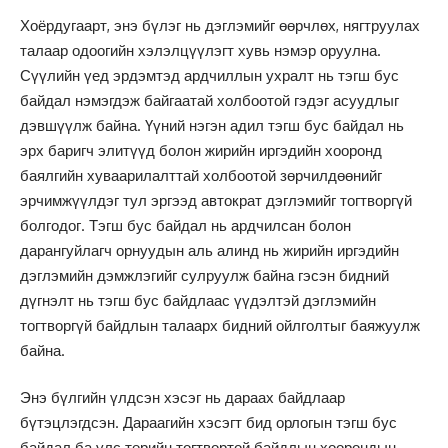
Хоёрдугаарт, энэ бүлэг нь дэглэмийг өөрчлөх, нягтруулах
талаар одоогийн хэлэлцүүлэгт хувь нэмэр оруулна.
Сүүлийн үед эрдэмтэд ардчиллын ухралт нь тэгш бус
байдал нэмэгдэж байгаатай холбоотой гэдэг асуудлыг
дэвшүүлж байна. Үүний нэгэн адил тэгш бус байдал нь
эрх баригч элитүүд болон жирийн иргэдийн хооронд
баялгийн хуваарилалттай холбоотой зөрчилдөөнийг
эрчимжүүлдэг тул эргээд автократ дэглэмийг тогтворгүй
болгодог. Тэгш бус байдал нь ардчилсан болон
дарангуйлагч орнуудын аль алинд нь жирийн иргэдийн
дэглэмийн дэмжлэгийг сулруулж байна гэсэн бидний
дүгнэлт нь тэгш бус байдлаас үүдэлтэй дэглэмийн
тогтворгүй байдлын талаарх бидний ойлголтыг баяжуулж
байна.
Энэ бүлгийн үлдсэн хэсэг нь дараах байдлаар
бүтэцлэгдсэн. Дараагийн хэсэгт бид орлогын тэгш бус
байдал ба улс төрийн тогтвортой байдлын хоорондын