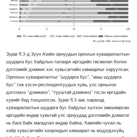
Зураг 11.3-д Зүүн Азийн орнуудын орлогын хуваарилалтын
шударга бус байдлын талаарх иргэдийн төсөөлөл болон
дэглэмийг дэмжих хос хувьсагчийн хамаарлыг харуулсан.
Орлогын хуваарилалтыг “шударга бус”, “маш шударга
бус” гэж үзсэн респондентуудын хувь, улс орныхоо
дэглэмээ “дэмжинэ”, “тууштай дэмжинэ” гэсэн иргэдийн
хувийг бид тооцоолсон. Зураг 11.3-аас харахад
хуваарилалтын шударга бус байдлыг хүлээн зөвшөөрсөн
иргэдийн өндөр хувьтай улс орнуудад дэглэмийн дэмжлэг
нь бага байх магадлал өндөр байна. Хамгийн чухал нь
хоёр хувьсагчийн хоорондын хамаарал нь мэдэгдэхүйц