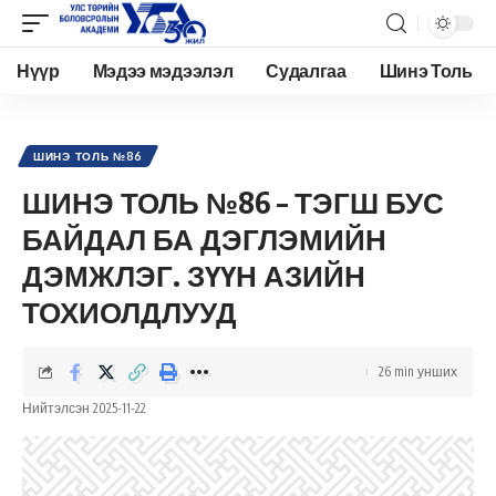
Нүүр
Мэдээ мэдээлэл
Судалгаа
Шинэ Толь
Academy.edu.mn
>
Нийтлэл
>
Шинэ Толь Сэтгүүл
>
Архив
>
Шинэ толь №86
>
ШИН
ШИНЭ ТОЛЬ №86
ШИНЭ ТОЛЬ №86 – ТЭГШ БУС
БАЙДАЛ БА ДЭГЛЭМИЙН
ДЭМЖЛЭГ. ЗҮҮН АЗИЙН
ТОХИОЛДЛУУД
26 min унших
Нийтэлсэн 2025-11-22