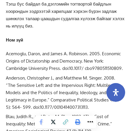
Тэгш бус байдал ба дэглэмийн тогтвортой байдлын
хоорондын ээдрээтэй харилцааг хэрхэн бүрэн задлаж
шинжлэх талаар цаашдын судалгаа хүлээж байгааг хэлэх
нь илүүц биз.
Ном зүй
Acemoglu, Daron, and James A. Robinson. 2005. Economic
Origins of Dictatorship and Democracy. New York:
Cambridge University Press. doi:10.1017/ cbo9780511510809.
Anderson, Christopher J., and Matthew M. Singer. 2008.
“The Sensitive Left and the Impervious Right: Multilevel
Models and the Politics of Inequality, Ideology, and
Legitimacy in Europe.” Comparative Political Studies 41 (4-
5): 564- 599. doi:10.1177/0010414007313113.
Blau, Judith R., and Peter M. Blau. 1982. “The Cost of
Inequality: Metropolitan Structure and Violent Crime.”