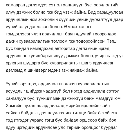
хамааран дэглэмдээ сэтгэл хангалуун бус, өөрчлөлтийг
илүү дэмжих болно гэж бид үзэж байна. Бид харьцуулсан
ардчиллын ном зохиолын сүүлийн үеийн дүгнэлтүүд дээр
үүнийгээ үндэслэсэн болно. Өмнөх хэсэгт
тэмдэглэсэнчлэн ардчиллыг баян ядуугийн хоорондох
дахин хуваарилалтын тоглоом гэж тодорхойлсон. Тэгш
бус байдал нэмэгдэхэд авторитар дэглэмийн иргэд
ардчилсан хувилбарыг илүү дэмжих болно, учир нь тэд уг
орлогын шударга бус хуваарилалтыг шинэ ардчилсан
дэглэмд л шийдвэрлэгдэнэ гэж найдаж байна.
Үүний зэрэгцээ, ардчилал нь дахин хуваарилалтын
асуудлыг шийдэж чадахгүй бол иргэд ардчилалд сэтгэл
хангалуун бус, түүнийг мөн дэмжихгүй байж магадгүй юм.
Хамгийн чухал нь ардчилалд жирийн иргэдийн сайн
сайхан байдлыг дээшлүүлэх институци байх ёстой гэж
тэд итгэдэг учраас тэгш бус байдал оршсоор байх бол
ядуу иргэдийн ардчилсан улс төрийн оролцоог буурдаг