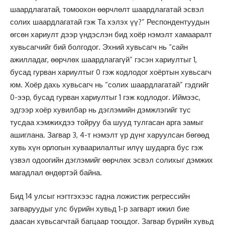
шаардлагатай, томоохон өөрчлөлт шаардлагатай эсвэл
солих шаардлагатай гэж Та хэлэх үү?” Респондентуудын
өгсөн хариулт дээр үндэслэн бид хоёр нэмэлт хамааралт
хувьсагчийг бий болгодог. Эхний хувьсагч нь “сайн
ажилладаг, өөрчлөх шаардлагагүй” гэсэн хариултыг 1,
бусад гурван хариултыг 0 гэж кодлодог хоёртын хувьсагч
юм. Хоёр дахь хувьсагч нь “солих шаардлагатай” гэдгийг
0-ээр, бусад гурван хариултыг 1 гэж кодлодог. Иймээс,
эдгээр хоёр хувилбар нь дэглэмийн дэмжлэгийг тус
тусдаа хэмжихдээ тойруу ба шууд тулгасан арга замыг
ашиглана. Загвар 3, 4-т нэмэлт үр дүнг харуулсан бөгөөд
хувь хүн орлогын хуваарилалтыг илүү шударга бус гэж
үзвэл одоогийн дэглэмийг өөрчлөх эсвэл солихыг дэмжих
магадлал өндөртэй байна.
Бид 14 улсыг нэгтгэхээс гадна ложистик регрессийн
загваруудыг улс бүрийн хувьд 1-р загварт ижил бие
даасан хувьсагчтай багцаар тооцдог. Загвар бүрийн хувьд