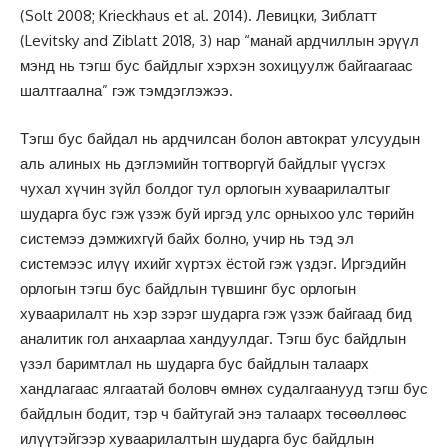
(Solt 2008; Krieckhaus et al. 2014). Левицки, Зиблатт
(Levitsky and Ziblatt 2018, 3) нар “манай ардчиллын эрүүл
мэнд нь тэгш бус байдлыг хэрхэн зохицуулж байгаагаас
шалтгаална” гэж тэмдэглэжээ.
Тэгш бус байдал нь ардчилсан болон автократ улсуудын
аль алиных нь дэглэмийн тогтворгүй байдлыг үүсгэх
чухал хүчин зүйл болдог тул орлогын хуваарилалтыг
шударга бус гэж үзэж буй иргэд улс орныхоо улс төрийн
системээ дэмжихгүй байх болно, учир нь тэд эл
системээс илүү ихийг хүртэх ёстой гэж үздэг. Иргэдийн
орлогын тэгш бус байдлын түвшинг бус орлогын
хуваарилалт нь хэр зэрэг шударга гэж үзэж байгаад бид
аналитик гол анхаарлаа хандуулдаг. Тэгш бус байдлын
үзэл баримтлал нь шударга бус байдлын талаарх
хандлагаас ялгаатай боловч өмнөх судалгаанууд тэгш бус
байдлын бодит, тэр ч байтугай энэ талаарх төсөөллөөс
илүүтэйгээр хуваарилалтын шударга бус байдлын