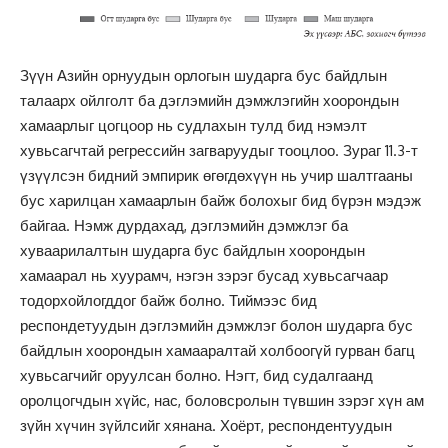
Зүүн Азийн орнуудын орлогын шударга бус байдлын
талаарх ойлголт ба дэглэмийн дэмжлэгийн хоорондын
хамаарлыг цогцоор нь судлахын тулд бид нэмэлт
хувьсагчтай регрессийн загваруудыг тооцлоо. Зураг 11.3-т
үзүүлсэн бидний эмпирик өгөгдөхүүн нь учир шалтгааны
бус харилцан хамаарлын байж болохыг бид бүрэн мэдэж
байгаа. Нэмж дурдахад, дэглэмийн дэмжлэг ба
хуваарилалтын шударга бус байдлын хоорондын
хамаарал нь хуурамч, нэгэн зэрэг бусад хувьсагчаар
тодорхойлогддог байж болно. Тиймээс бид
респондетуудын дэглэмийн дэмжлэг болон шударга бус
байдлын хоорондын хамааралтай холбоогүй гурван багц
хувьсагчийг оруулсан болно. Нэгт, бид судалгаанд
оролцогчдын хүйс, нас, боловсролын түвшин зэрэг хүн ам
зүйн хүчин зүйлсийг хянана. Хоёрт, респондентуудын