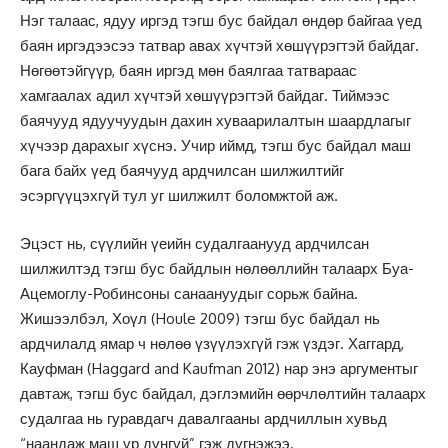
Нэг талаас, ядуу иргэд тэгш бус байдал өндөр байгаа үед
баян иргэдээсээ татвар авах хүчтэй хөшүүрэгтэй байдаг.
Нөгөөтэйгүүр, баян иргэд мөн баялгаа татвараас
хамгаалах адил хүчтэй хөшүүрэгтэй байдаг. Тиймээс
баячууд ядуучуудын дахин хуваарилалтын шаардлагыг
хүчээр дарахыг хүснэ. Учир иймд, тэгш бус байдал маш
бага байх үед баячууд ардчилсан шилжилтийг
эсэргүүцэхгүй тул уг шилжилт боломжтой аж.
Эцэст нь, сүүлийн үеийн судалгаанууд ардчилсан
шилжилтэд тэгш бус байдлын нөлөөллийн талаарх Буа-
Ацемоглу-Робинсоны санаануудыг сорьж байна.
Жишээлбэл, Хоүл (Houle 2009) тэгш бус байдал нь
ардчилалд ямар ч нөлөө үзүүлэхгүй гэж үздэг. Хаггард,
Кауфман (Haggard and Kaufman 2012) нар энэ аргументыг
давтаж, тэгш бус байдал, дэглэмийн өөрчлөлтийн талаарх
судалгаа нь гуравдагч давалгааны ардчиллын хувьд
“наандаж маш үр дүнгүй” гэж дүгнэжээ.