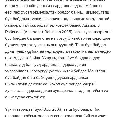
иргэд улс төрийн дэглэмээ ардчилсан дэглэм болгон
өөрчлөх хүсэл эрмэлзэлтэй болдог байна. Тиймээс, тэгш
бус байдлын түвшин нь ардчилалд шилжих магадлалтай
хамааралтай гэж эрдэмтэд нотолж байна. Ацэмоглу,
Робинсон (Acemoglu, Robinson 2005) нарын үзсэнээр тэгш
бус байдал ба ардчилал нь урвуу U хэлбэрийн харилцааг
бүрдүүлдэг гэж үзсэн нь онцлууштай. Тэгш бус байдал
дунд түвшинд байгаа үед ардчилал гарах магадлал өндөр
гэж тэд үзэж байна. Учир нь, тэгш бус байдал өндөр
байгаа үед баячууд ардчиллын дараа дахин
хуваарилалтыг эсэргүүцэх хүч ихтэй байдаг. Мөн тэгш
бус байдал бага байх үед ядуусын ардчилсан
шилжилтийг дэмжих сонирхол сул байдаг, учир нь
хувьсгалын дараах дахин хуваарилалт тэдэнд тийм ч их
ашиг тусаа өгөхгүй аж.
Үүний зэрэгцээ, Буа (Boix 2003) тэгш бус байдал ба
ардчилал хоёрын хооронд сөрөг хамаарал бий гэж үздэг.