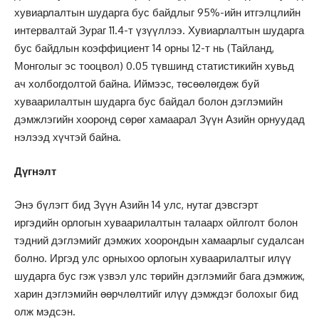
хувиарлалтын шударга бус байдлыг 95%-ийн итгэлцлийн
интервалтай Зураг 11.4-т үзүүллээ. Хувиарлалтын шударга
бус байдлын коэффициент 14 орны 12-т нь (Тайланд,
Монголыг эс тооцвол) 0.05 түвшинд статистикийн хувьд
ач холбогдолтой байна. Иймээс, төсөөлөгдөж буй
хуваарилалтын шударга бус байдал болон дэглэмийн
дэмжлэгийн хооронд сөрөг хамаарал Зүүн Азийн орнуудад
нэлээд хүчтэй байна.
Дүгнэлт
Энэ бүлэгт бид Зүүн Азийн 14 улс, нутаг дэвсгэрт
иргэдийн орлогын хуваарилалтын талаарх ойлголт болон
тэдний дэглэмийг дэмжих хоорондын хамаарлыг судалсан
болно. Иргэд улс орныхоо орлогын хуваарилалтыг илүү
шударга бус гэж үзвэл улс төрийн дэглэмийг бага дэмжиж,
харин дэглэмийн өөрчлөлтийг илүү дэмждэг болохыг бид
олж мэдсэн.