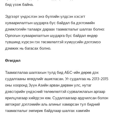
бид үзэж байна.
Эдгээрт үндэслэн энэ бүлгийн үлдсэн хэсэгт
хуваарилалтын шударга бус байдал ба дэглэмийн
дэмжлэгийн талаарх дараах таамаглалыг шалгах болно:
Орлогын хуваарилалтын шударга бус байдал өндөр
түвшинд хүрсэн гэх төсөөлөлтэй хүмүүсийн дэглэмээ
дэмжих нь багасах болно.
Өгөгдөл
Таамаглалаа шалгахын тулд бид АБС-ийн дөрөв дэх
судалгааны өгөгдлийг ашигласан. Уг судалгаа нь 2013-2015
оны хооронд Зүүн Азийн арван дөрвөн улс, нутаг
дэвсгэрийн үндэсний төлөөлөлтэй сурвалжлагын аргаар
ярилцлагаар хийгдсэн юм. Судалгаагаар ардчилсан болон
автократ дэглэмийн аль алиныг хамарсан тул бидний
таамаглалыг эмпирик байдлаар шалгах хамгийн