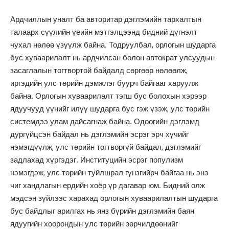
Ардчиллын уналт ба авторитар дэглэмийн тархалтын
талаарх сүүлийн үеийн мэтгэлцээнд бидний дүгнэлт
чухал нөлөө үзүүлж байна. Тодруулбал, орлогын шударга
бус хуваарилалт нь ардчилсан болон автократ улсуудын
засаглалын тогтвортой байдалд сөргөөр нөлөөлж,
иргэдийн улс төрийн дэмжлэг буурч байгааг харуулж
байна. Орлогын хуваарилалт тэгш бус болохын хэрээр
ядуучууд үүнийг илүү шударга бус гэж үзэж, улс төрийн
системдээ улам дайсагнаж байна. Одоогийн дэглэмд
дургүйцсэн байдал нь дэглэмийн эсрэг эрч хүчийг
нэмэгдүүлж, улс төрийн тогтворгүй байдал, дэглэмийг
задлахад хүргэдэг. Институцийн эсрэг популизм
нэмэгдэж, улс төрийн туйлшрал гүнзгийрч байгаа нь энэ
чиг хандлагын ердийн хоёр үр дагавар юм. Бидний олж
мэдсэн зүйлээс харахад орлогын хуваарилалтын шударга
бус байдлыг арилгах нь янз бүрийн дэглэмийн баян
ядуугийн хоорондын улс төрийн зөрчилдөөнийг