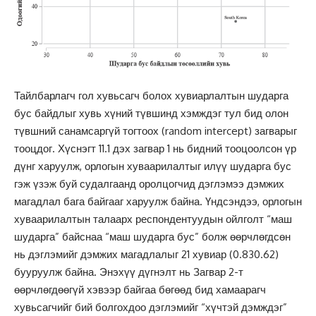
Тайлбарлагч гол хувьсагч болох хувиарлалтын шударга
бус байдлыг хувь хүний түвшинд хэмждэг тул бид олон
түвшний санамсаргүй тогтоох (random intercept) загварыг
тооцдог. Хүснэгт 11.1 дэх загвар 1 нь бидний тооцоолсон үр
дүнг харуулж, орлогын хуваарилалтыг илүү шударга бус
гэж үзэж буй судалгаанд оролцогчид дэглэмээ дэмжих
магадлал бага байгааг харуулж байна. Үндсэндээ, орлогын
хуваарилалтын талаарх респондентуудын ойлголт “маш
шударга” байснаа “маш шударга бус” болж өөрчлөгдсөн
нь дэглэмийг дэмжих магадлалыг 21 хувиар (0.830.62)
бууруулж байна. Энэхүү дүгнэлт нь Загвар 2-т
өөрчлөгдөөгүй хэвээр байгаа бөгөөд бид хамаарагч
хувьсагчийг бий болгохдоо дэглэмийг “хүчтэй дэмждэг”