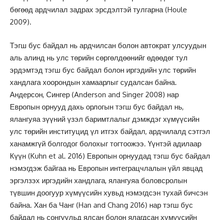
бөгөөд ардчилал задрах эрсдэлтэй тулгарна (Houle
2009).
Тэгш бус байдал нь ардчилсан болон автократ улсуудын
аль алинд нь улс төрийн сөргөлдөөнийг өдөөдөг тул
эрдэмтэд тэгш бус байдал болон иргэдийн улс төрийн
хандлага хоорондын хамаарлыг судалсан байна.
Андерсон, Сингер (Anderson and Singer 2008) нар
Европын орнууд дахь орлогын тэгш бус байдал нь,
ялангуяа зүүний үзэл баримтлалыг дэмждэг хүмүүсийн
улс төрийн институцид үл итгэх байдал, ардчилалд сэтгэл
ханамжгүй болгодог болохыг тогтоожээ. Үүнтэй адилаар
Күүн (Kuhn et al. 2016) Европын орнуудад тэгш бус байдал
нэмэгдэж байгаа нь Европын интеграцчлалын үйл явцад
эргэлзэх иргэдийн хандлага, ялангуяа боловсролын
түвшин доогуур хүмүүсийн хувьд нэмэгдсэн тухай бичсэн
байна. Хан ба Чанг (Han and Chang 2016) нар тэгш бус
байдал нь сонгуульд ялсан болон ялагдсан хүмүүсийн