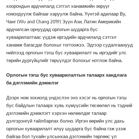
хоорондын ардчилалд сэтгэл ханамжийн зөрүүг
нэмэгдүүлж байгааг харуулж байна. Үүнтэй адилаар Ву,
Чанг (Wu and Chang 2019) Зүүн Ази, Латин Америкийн
ардчилсан орнуудад орлогын шударга бус
хуваарилалтаас үүдэж иргэдийн ардчилалд сэтгэл
ханамж багасдаг болохыг тогтоожээ. Эдгээр судалгаанууд
нийлээд орлогын тэгш бус хуваарилалт нь иргэдийг улс
төрийн дургүйцлийг төрүүлдэг болохыг нотлож байна.
Орлогын тэгш бус хуваарилалтын талаарх хандлага
ба дэглэмийн дэмжлэг
Дээрх ном зохиолд үндэслэн энэ хэсэг нь орлогын тэгш
бус байдлын талаарх хувь хүмүүсийн төсөөлөл нь тэдний
дэглэмийн дэмжлэгт хэрхэн нөлөөлдөг талаар
дэлгэрэнгүй тайлбарлах болно. Иргэн өөрийн улс дахь
орлогын хуваарилалт илүү шударга бус байна гэж үзэж
байгаа бол тухайн улсынхаа дэглэмийн төрлөөс үл