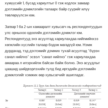
хүмүүсийг 1, бусад хариултыг 0 гэж кодлох замаар
дэглэмийн дэмжлэгийн талаарх байр суурийг илүү
төвлөрүүлсэн юм.
Загвар 1 ба 2-ын хамааралт хувьсагч нь респондентуудын
улс орныхоо одоогийн дэглэмийн дэмжлэг юм.
Респондентууд энэ асуултад хариулахдаа нийгмийнхээ
хөгжлийн хүслийн талаар бодож магадгүй юм. Нэмж
дурдахад, тэд дэглэмийг дэмжих тухай асуултад “бүрэн
санал нийлнэ” эсвэл “санал нийлнэ” гэж хариулахдаа
амаараа л илэрхийлж байсан байж болно. Энэ асуудлыг
цаашид шийдвэрлэхийн тулд бид иргэдийн дэглэмийн
дэмжлэгийг хэмжих өөр хувьсагчийг ашигладаг.