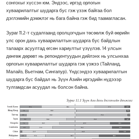
сонгохыг хүссэн юм. Эндээс, иргэд орлогын
хуваарилалтыг шударга бус гэж үзэж байгаа бол
дэглэмийн дэмжлэг нь бага байна гэж бид таамагласан.
Зураг 11.2-т судалгаанд оролцогчдын төсөөлж буй өөрийн
улс орон дахь хуваарилалтын шударга бус байдлын
талаарх асуултад өгсөн хариултыг үзүүлэв. 14 улсын
дөнгөж дөрөвт нь репондентуудын дийлэнх нь улсынхаа
орлогын хуваарилалтыг шударга гэж үзжээ (Тайланд,
Малайз, Вьетнам, Сингапур). Үндсэндээ хуваарилалтын
шударга бус байдал нь Зүүн Азийн иргэдийн нүдэээр
тулгамдсан асуудал нь болсон байна.