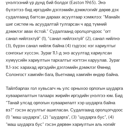
үнэлгээний үр дүнд бий болдог (Easton 1965). Энэ
бүлэгтээ бид иргэдийн дэглэмийн дэмжлэгийг дөрөв дэх
судалгаанд багтсан дараах асуултаар хэмжлээ: “Манайх
шиг систем нь асуудалтай тулгарсан ч ард түмний
дэмжлэг авах ёстой.” Судалгаанд оролцогчдоос “огт
санал нийлэхгүй” (1), “санал нийлэхгүй” (2), санал нийлнэ
(3), бүрэн санал нийлж байна (4) гэдгээс нэг хариултыг
сонгохыг хүссэн. Зураг 11.1-д энэ асуултад хариулсан
хүмүүсийн хариултын тархалтыг нэгтгэн харуулав. Зураг
11.1-ээс харахад иргэдийн дэглэмийн дэмжлэг Өмнөд
Солонгост хамгийн бага, Вьетнамд хамгийн өндөр байна.
Тайлбарлах гол хувьсагч нь улс орныхоо орлогын шударга
хуваарилалтын талаарх жирийн иргэдийн үнэлгээ юм. Бид
“Танай улсад орлогын хуваарилалт хэр шударга байна
вэ?” гэсэн асуултыг ашигласан. Судалгаанд оролцогчдоос
(1) “маш шударга”, (2) “шударга”, (3) “шударга бус”, (4)
“маш шударга бус” гэсэн дөрвөн хариултын аль нэгийг