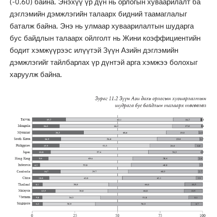
(-0.60) байна. Энэхүү үр дүн нь орлогын хуваарилалт ба
дэглэмийн дэмжлэгийн талаарх бидний таамаглалыг
баталж байна. Энэ нь улмаар хуваарилалтын шударга
бус байдлын талаарх ойлголт нь Жини коэффициентийн
бодит хэмжүүрээс илүүтэй Зүүн Азийн дэглэмийн
дэмжлэгийг тайлбарлах үр дүнтэй арга хэмжээ болохыг
харуулж байна.