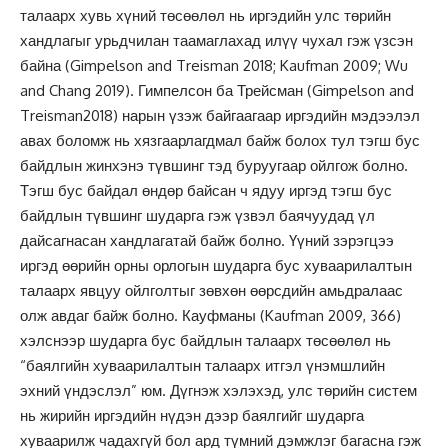
талаарх хувь хүний төсөөлөл нь иргэдийн улс төрийн
хандлагыг урьдчилан таамаглахад илүү чухал гэж үзсэн
байна (Gimpelson and Treisman 2018; Kaufman 2009; Wu
and Chang 2019). Гимпелсон ба Трейсман (Gimpelson and
Treisman2018) нарын үзэж байгаагаар иргэдийн мэдээлэл
авах боломж нь хязгаарлагдмал байж болох тул тэгш бус
байдлын жинхэнэ түвшинг тэд буруугаар ойлгож болно.
Тэгш бус байдал өндөр байсан ч ядуу иргэд тэгш бус
байдлын түвшинг шударга гэж үзвэл баячуудад үл
дайсагнасан хандлагатай байж болно. Үүний зэрэгцээ
иргэд өөрийн орны орлогын шударга бус хуваарилалтын
талаарх явцуу ойлголтыг зөвхөн өөрсдийн амьдралаас
олж авдаг байж болно. Кауфманы (Kaufman 2009, 366)
хэлснээр шударга бус байдлын талаарх төсөөлөл нь
“баялгийн хуваарилалтын талаарх итгэл үнэмшлийн
эхний үндэслэл” юм. Дүгнэж хэлэхэд, улс төрийн систем
нь жирийн иргэдийн нүдэн дээр баялгийг шударга
хуваарилж чадахгүй бол ард түмний дэмжлэг багасна гэж