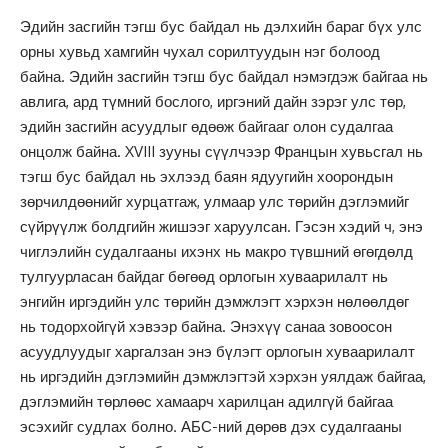
Эдийн засгийн тэгш бус байдал нь дэлхийн бараг бүх улс
орны хувьд хамгийн чухал сорилтуудын нэг болоод
байна. Эдийн засгийн тэгш бус байдал нэмэгдэж байгаа нь
авлига, ард түмний бослого, иргэний дайн зэрэг улс төр,
эдийн засгийн асуудлыг өдөөж байгааг олон судалгаа
онцолж байна. XVIII зууны сүүлчээр Францын хувьсгал нь
тэгш бус байдал нь эхлээд баян ядуугийн хоорондын
зөрчилдөөнийг хурцатгаж, улмаар улс төрийн дэглэмийг
сүйрүүлж болдгийн жишээг харуулсан. Гэсэн хэдий ч, энэ
чиглэлийн судалгааны ихэнх нь макро түвшний өгөгдөлд
тулгуурласан байдаг бөгөөд орлогын хуваарилалт нь
энгийн иргэдийн улс төрийн дэмжлэгт хэрхэн нөлөөлдөг
нь тодорхойгүй хэвээр байна. Энэхүү санаа зовоосон
асуудлуудыг харгалзан энэ бүлэгт орлогын хуваарилалт
нь иргэдийн дэглэмийн дэмжлэгтэй хэрхэн уялдаж байгаа,
дэглэмийн төрлөөс хамаарч харилцан адилгүй байгаа
эсэхийг судлах болно. АБС-ний дөрөв дэх судалгааны