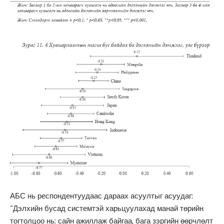
АБС нь респондентуудаас дараах асуултыг асуудаг:
“Дэлхийн бусад системтэй харьцуулахад манай төрийн
тогтолцоо нь: сайн ажиллаж байгаа, бага зэргийн өөрчлөлт