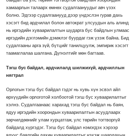
хамаарлын талаарх өмнөх судалгаануудыг авч үзэх
болно. Эдгээр судалгаанууд дээр үндэслэн гурав дахь
хэсэгт бид ардчилал болон автократ улсуудын аль алинд
нь иргэдийн хуваарилалтын шударга бус байдлын улмаас
иргэдийн дэглэмийн дэмжлэг буурдаг гэж үзэж байна. Бид
судалгааны арга зүй, бүтцийг танилцуулж, эмпирик хэсэгт
таамаглалаа шалгана. Дүгнэлтийг мөн багтаав.
Тэгш бус байдал, ардчилалд шилжихүй, ардчиллын
нягтрал
Орлогын тэгш бус байдал гэдэг нь хувь хүн эсвэл айл
өрхүүдийн орлоготой холбоотой тэгш бус хуваарилалтыг
хэлнэ. Судалгаанаас харахад тэгш бус байдал нь баян,
ядуу иргэдийн хоорондын хуваарилалтын асуудлаарх
зөрчилдөөнийг улам хурцатгаж, улс төрийн тогтворгүй
байдалд хүргэдэг. Тэгш бус байдал нэмэгдэх хэрээр
ядуус баялгийн дахин хуваарилалтыг нэхэж шаардахын