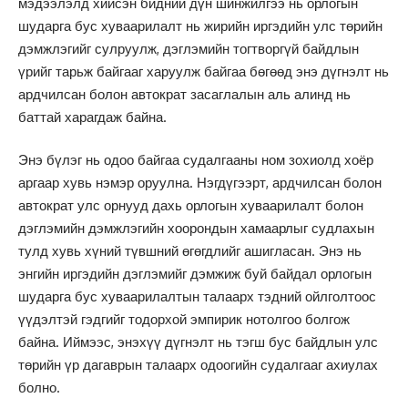
мэдээлэлд хийсэн бидний дүн шинжилгээ нь орлогын
шударга бус хуваарилалт нь жирийн иргэдийн улс төрийн
дэмжлэгийг сулруулж, дэглэмийн тогтворгүй байдлын
үрийг тарьж байгааг харуулж байгаа бөгөөд энэ дүгнэлт нь
ардчилсан болон автократ засаглалын аль алинд нь
баттай харагдаж байна.
Энэ бүлэг нь одоо байгаа судалгааны ном зохиолд хоёр
аргаар хувь нэмэр оруулна. Нэгдүгээрт, ардчилсан болон
автократ улс орнууд дахь орлогын хуваарилалт болон
дэглэмийн дэмжлэгийн хоорондын хамаарлыг судлахын
тулд хувь хүний түвшний өгөгдлийг ашигласан. Энэ нь
энгийн иргэдийн дэглэмийг дэмжиж буй байдал орлогын
шударга бус хуваарилалтын талаарх тэдний ойлголтоос
үүдэлтэй гэдгийг тодорхой эмпирик нотолгоо болгож
байна. Иймээс, энэхүү дүгнэлт нь тэгш бус байдлын улс
төрийн үр дагаврын талаарх одоогийн судалгааг ахиулах
болно.