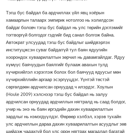
Тэгш бус байдал ба ардчиллах үйл явц хоёрын
хамаарлын талаарх эмпирик нотолгоо нь холилдсон
байдаг боловч тэгш бус байдал нь улс төрийн дэглэмийг
тогтворгүй болгодог гэдгийг бид санал болгож байна.
Автократ улсуудад тэгш бус байдлыг шийдвэрлэх
институцжсэн суваг байдаггүй тул баян ядуугийн
хоорондох хуваарилалтын зөрчил нь давамгайлдаг. Ядуу
хүмүүс баячуудын баялгийг булааж авахын тулд
хүчирхийлэл хэрэглэж болох бол баячууд ядуусыг мөн
хүчирхийллийн аргаар эсэргүүцдэг. Үүнтэй төстэй
сөргөлдөөн ардчилсан орнуудад ч илэрдэг. Хоулын
(Houle 2009) хэлснээр тэгш бус байдал нь залуу
ардчилсан орнуудад ардчиллын нягтралд нь саад болдог,
учир нь энэ нь баян иргэдийн дахин хуваарилалтын
зардлыг нь нэмэгдүүлдэг. Өөрөөр хэлбэл, хэрэв тухайн
улс ардчиллын дараа дахин хуваарилалтын асуудлыг зөв
шийдэж чадахгүй бол улс орон нягтрах магадлал багатай