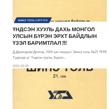
ШИНЭ ТОЛЬ СЭТГҮҮЛ
ҮНДСЭН ХУУЛЬ ДАХЬ МОНГОЛ
УЛСЫН БҮРЭН ЭРХТ БАЙДЛЫН
ҮЗЭЛ БАРИМТЛАЛ !!!
Д.Дашпүрэв/Доктор, УИХ-ын гишүүн/ Шинэ толь №21, 1998
Түдхүүр үг: Үндсэн хууль, Бүрэн
…
2020-03-05