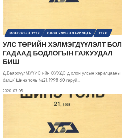
МОНГОЛЫН ТҮҮХ
ОЛОН УЛСЫН ХАРИЛЦАА
ТҮҮХ
ХАРЬЦУУЛСАН ШИНЖИЛГЭЭ
ШИНЭ ТОЛЬ СЭТГҮҮЛ
УЛС ТӨРИЙН ХЭЛМЭГДҮҮЛЭЛТ БОЛ
ГАДААД БОДЛОГЫН ГАЖУУДАЛ
БИШ
Д.Баярхүү/МУҮИС-ийн ОУХДС-д олон улсын харилцааны
багш/ Шинэ толь №21, 1998 60 гаруй
…
2020-03-05