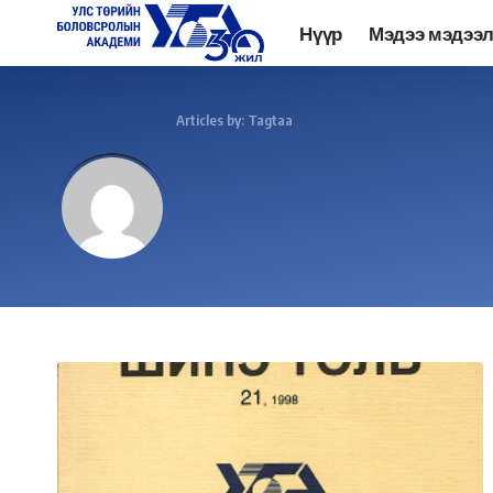
Нүүр
Мэдээ мэдээ
Academy.edu.mn
>
Articles by: Tagtaa
Tagtaa
Дагах