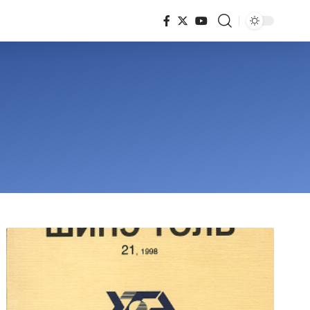
617
Articles