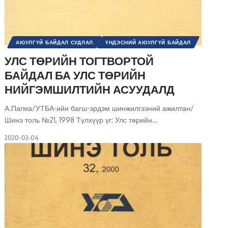
АЮУЛГҮЙ БАЙДАЛ СУДЛАЛ
ҮНДЭСНИЙ АЮУЛГҮЙ БАЙДАЛ
ШИНЭ ТОЛЬ СЭТГҮҮЛ
УЛС ТӨРИЙН ТОГТВОРТОЙ
БАЙДАЛ БА УЛС ТӨРИЙН
НИЙГЭМШИЛТИЙН АСУУДАЛД
А.Пагма/УТБА-ийн багш-эрдэм шинжилгээний ажилтан/
Шинэ толь №21, 1998 Түлхүүр үг: Улс төрийн
…
2020-03-04