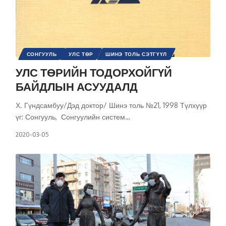
СОНГУУЛЬ
УЛС ТӨР
ШИНЭ ТОЛЬ СЭТГҮҮЛ
УЛС ТӨРИЙН ТОДОРХОЙГҮЙ
БАЙДЛЫН АСУУДАЛД
Х. Гүндсамбуу/Дэд доктор/ Шинэ толь №21, 1998 Түлхүүр
үг: Сонгууль, Сонгуулийн систем
…
2020-03-05