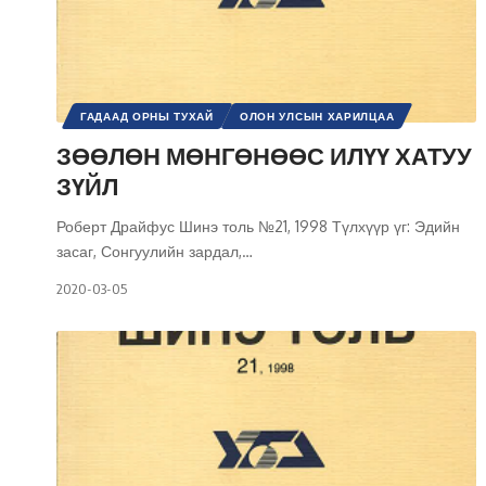
ГАДААД ОРНЫ ТУХАЙ
ОЛОН УЛСЫН ХАРИЛЦАА
СОНГУУЛЬ
УЛС ТӨР
ШИНЭ ТОЛЬ СЭТГҮҮЛ
ЗӨӨЛӨН МӨНГӨНӨӨС ИЛҮҮ ХАТУУ
ЗҮЙЛ
Роберт Драйфус Шинэ толь №21, 1998 Түлхүүр үг: Эдийн
засаг, Сонгуулийн зардал,
…
2020-03-05