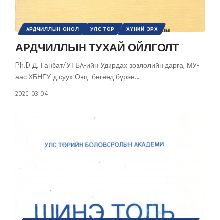
АРДЧИЛЛЫН ОНОЛ
УЛС ТӨР
ХҮНИЙ ЭРХ
ШИНЭ ТОЛЬ СЭТГҮҮЛ
ЭРХ, ЭРХ ЧӨЛӨӨ
АРДЧИЛЛЫН ТУХАЙ ОЙЛГОЛТ
Ph.D Д. Ганбат/УТБА-ийн Удирдах зөвлөлийн дарга, МУ-
аас ХБНГУ-д суух Онц бөгөөд бүрэн
…
2020-03-04