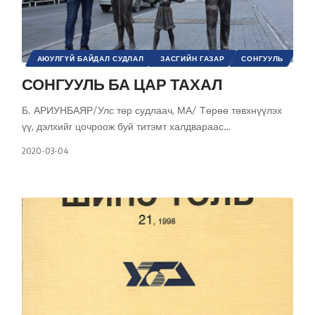
АЮУЛГҮЙ БАЙДАЛ СУДЛАЛ
ЗАСГИЙН ГАЗАР
СОНГУУЛЬ
УЛС ТӨР
ҮНДЭСНИЙ АЮУЛГҮЙ БАЙДАЛ
СОНГУУЛЬ БА ЦАР ТАХАЛ
ШИНЭ ТОЛЬ СЭТГҮҮЛ
Б. АРИУНБАЯР/Улс төр судлаач, МА/ Төрөө төвхнүүлэх
үү, дэлхийг цочроож буй титэмт халдвараас
…
2020-03-04