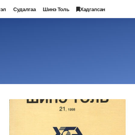
лэл
Судалгаа
Шинэ Толь
Хадгалсан