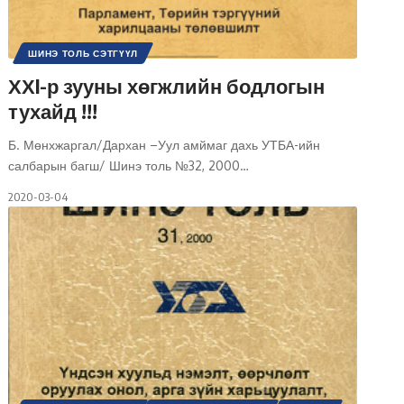
ШИНЭ ТОЛЬ СЭТГҮҮЛ
ХХI-р зууны хөгжлийн бодлогын
тухайд !!!
Б. Мөнхжаргал/Дархан –Уул амймаг дахь УТБА-ийн
салбарын багш/ Шинэ толь №32, 2000
…
2020-03-04