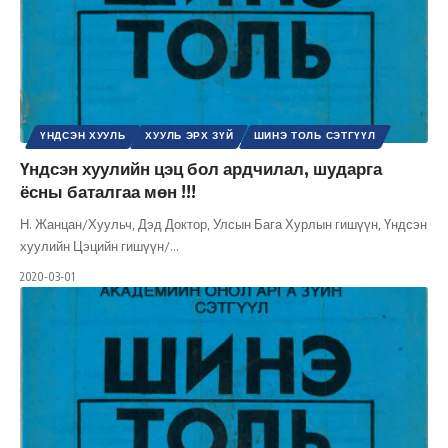
ҮНДСЭН ХУУЛЬ
ХУУЛЬ ЭРХ ЗҮЙ
ШИНЭ ТОЛЬ СЭТГҮҮЛ
Үндсэн хуулийн цэц бол ардчилал, шударга
ёсны баталгаа мөн !!!
Н. Жанцан/Хуульч, Дэд Доктор, Улсын Бага Хурлын гишүүн, Үндсэн
хуулийн Цэцийн гишүүн/
…
2020-03-01