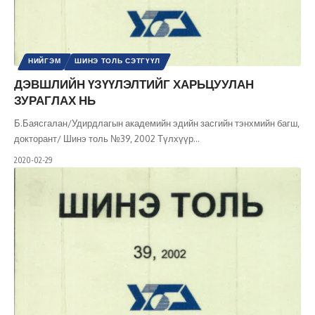
НИЙГЭМ
ШИНЭ ТОЛЬ СЭТГҮҮЛ
ДЭВШЛИЙН ҮЗҮҮЛЭЛТИЙГ ХАРЬЦУУЛАН
ЗУРАГЛАХ НЬ
Б.Баясгалан/Удирдлагын академийн эдийн засгийн тэнхмийн багш,
докторант/ Шинэ толь №39, 2002 Түлхүүр
…
2020-02-29