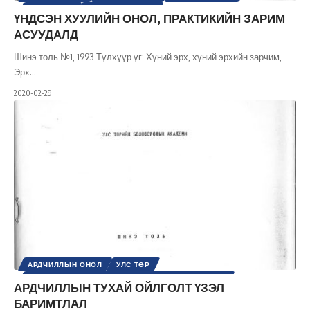
ХҮНИЙ ЭРХ
ЭРХ, ЭРХ ЧӨЛӨӨ
ҮНДСЭН ХУУЛИЙН ОНОЛ, ПРАКТИКИЙН ЗАРИМ
АСУУДАЛД
Шинэ толь №1, 1993 Түлхүүр үг: Хүний эрх, хүний эрхийн зарчим,
Эрх
…
2020-02-29
АРДЧИЛЛЫН ОНОЛ
УЛС ТӨР
УЛС ТӨРИЙН СЭТГЭЛГЭЭНИЙ ТҮҮХ / ҮЗЭЛ СУРТАЛ
АРДЧИЛЛЫН ТУХАЙ ОЙЛГОЛТ ҮЗЭЛ
ШИНЭ ТОЛЬ СЭТГҮҮЛ
БАРИМТЛАЛ