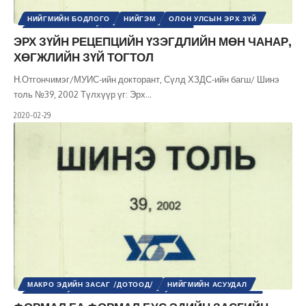
НИЙГМИЙН БОДЛОГО
НИЙГЭМ
ОЛОН УЛСЫН ЭРХ ЗҮЙ
ХУУЛЬ ЭРХ ЗҮЙ
ШИНЭ ТОЛЬ СЭТГҮҮЛ
ЭРХ ЗҮЙН РЕЦЕПЦИЙН ҮЗЭГДЛИЙН МӨН ЧАНАР,
ХӨГЖЛИЙН ЗҮЙ ТОГТОЛ
Н.Отгончимэг/МУИС-ийн докторант, Сүлд ХЗДС-ийн багш/ Шинэ
толь №39, 2002 Түлхүүр үг: Эрх
…
2020-02-29
МАКРО ЭДИЙН ЗАСАГ /ДОТООД/
НИЙГМИЙН АСУУДАЛ
НИЙГЭМ
ХӨГЖЛИЙН БОДЛОГО
ШИНЭ ТОЛЬ СЭТГҮҮЛ