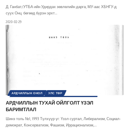
Д. Ганбат/УТБА-ийн Удирдах зөвлөлийн дарга, МУ-аас ХБНГУ-д
суух Онц бөгөөд бүрэн эрхт
…
2020-02-29
АРДЧИЛЛЫН ОНОЛ
УЛС ТӨР
УЛС ТӨРИЙН СЭТГЭЛГЭЭНИЙ ТҮҮХ / ҮЗЭЛ СУРТАЛ
АРДЧИЛЛЫН ТУХАЙ ОЙЛГОЛТ ҮЗЭЛ
БАРИМТЛАЛ
Шинэ толь №1, 1993 Түлхүүр үг: Үзэл суртал, Либерализм, Социал-
демократ, Консерватизм, Фашизм, Иррационализм,
…