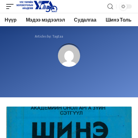
Нүүр
Мэдээ мэдээлэл
Судалгаа
Шинэ Толь
Academy.edu.mn
>
Articles by: Tagtaa
Tagtaa