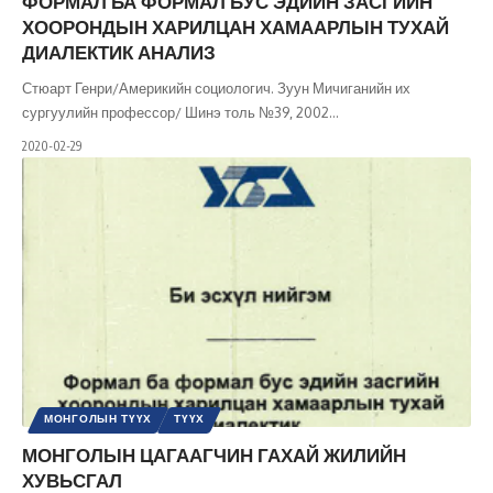
ФОРМАЛ БА ФОРМАЛ БУС ЭДИЙН ЗАСГИЙН
ЭДИЙН ЗАСАГ
ХООРОНДЫН ХАРИЛЦАН ХАМААРЛЫН ТУХАЙ
ДИАЛЕКТИК АНАЛИЗ
Стюарт Генри/Америкийн социологич. Зуун Мичиганийн их
сургуулийн профессор/ Шинэ толь №39, 2002
…
2020-02-29
МОНГОЛЫН ТҮҮХ
ТҮҮХ
МОНГОЛЫН ЦАГААГЧИН ГАХАЙ ЖИЛИЙН
ХУВЬСГАЛ