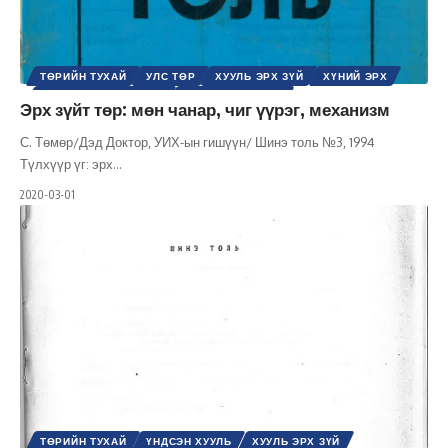
ТӨРИЙН ТУХАЙ
УЛС ТӨР
ХУУЛЬ ЭРХ ЗҮЙ
ХҮНИЙ ЭРХ
ШИНЭ ТОЛЬ СЭТГҮҮЛ
ЭРХ, ЭРХ ЧӨЛӨӨ
Эрх зүйт төр: мөн чанар, чиг үүрэг, механизм
С. Төмөр/Дэд Доктор, УИХ-ын гишүүн/ Шинэ толь №3, 1994
Түлхүүр үг: эрх
…
2020-03-01
ТӨРИЙН ТУХАЙ
ҮНДСЭН ХУУЛЬ
ХУУЛЬ ЭРХ ЗҮЙ