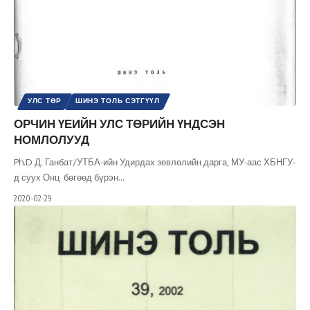
УЛС ТӨР
ШИНЭ ТОЛЬ СЭТГҮҮЛ
ОРЧИН ҮЕИЙН УЛС ТӨРИЙН ҮНДСЭН
НОМЛОЛУУД
Ph.D Д. Ганбат/УТБА-ийн Удирдах зөвлөлийн дарга, МУ-аас ХБНГУ-
д суух Онц бөгөөд бүрэн
…
2020-02-29