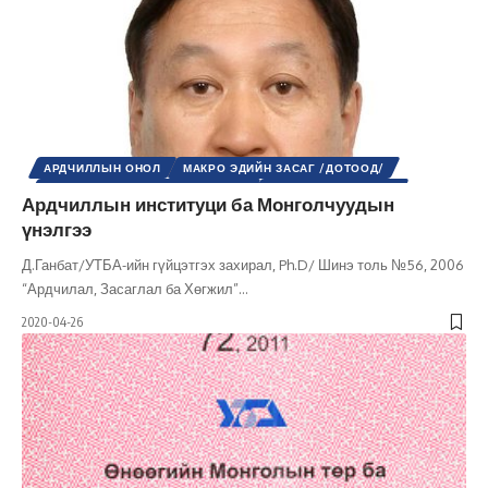
АРДЧИЛЛЫН ОНОЛ
МАКРО ЭДИЙН ЗАСАГ /ДОТООД/
МИКРО ЭДИЙН ЗАСАГ /ДОТООД/
НИЙГМИЙН АСУУДАЛ
Ардчиллын институци ба Монголчуудын
НИЙГЭМ
УЛС ТӨР
ШИНЭ ТОЛЬ СЭТГҮҮЛ
үнэлгээ
Д.Ганбат/УТБА-ийн гүйцэтгэх захирал, Ph.D/ Шинэ толь №56, 2006
“Ардчилал, Засаглал ба Хөгжил”
…
2020-04-26