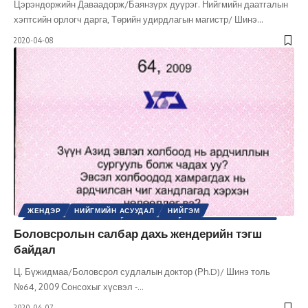
Цэрэндоржийн Даваадорж/Баянзүрх дуүрэг. Нийгмийн даатгалын
хэптсийн орлогч дарга, Төрийн удирдлагын магистр/ Шинэ
…
2020-04-08
ЖЕНДЭР
НИЙГМИЙН АСУУДАЛ
НИЙГЭМ
ХУВЬ ХҮНИЙ ХӨГЖИЛ
ХҮНИЙ ЭРХ
ШИНЭ ТОЛЬ СЭТГҮҮЛ
Боловсролын салбар дахь жендерийн тэгш
байдал
Ц. Бүжидмаа/Боловсрол судлалын доктор (Рh.D)/ Шинэ толь
№64, 2009 Сонсохыг хүсвэл -
…
2020-04-07