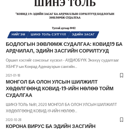
НИЙГЭМ
ШИНЭ ТОЛЬ СЭТГҮҮЛ
ЭДИЙН ЗАСАГ
БОДЛОГЫН ЗӨВЛӨМЖ СУДАЛГАА: КОВИД19 БА
АРДЧИЛАЛ, ЭДИЙН ЗАСГИЙН СОРИЛТУУД
Оршил хэсгийг сонсохыг хүсвэл - АУДИОБҮҮК Энэхүү судалгааг
ХБНГУ-ын Конрад Аденауэрын сангийн
…
2021-01-18
МОНГОЛ БА ОЛОН УЛСЫН ШИЛЖИЛТ
ХӨДӨЛГӨӨНД КОВИД-19-ИЙН НӨЛӨӨ ТОЙМ
СУДАЛГАА
ШИНЭ ТОЛЬ №81, 2020 МОНГОЛ БА ОЛОН УЛСЫН ШИЛЖИЛТ
ХӨДӨЛГӨӨНД КОВИД-19-ИЙН НӨЛӨӨ
…
2020-10-28
КОРОНА ВИРУС БА ЭДИЙН ЗАСГИЙН