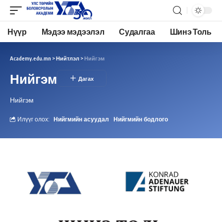
Нүүр
Мэдээ мэдээлэл
Судалгаа
Шинэ Толь
Academy.edu.mn
>
Нийтлэл
>
Нийгэм
Нийгэм
Нийгэм
Илүүг олох:
Нийгмийн асуудал
Нийгмийн бодлого