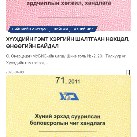
НИЙГМИЙН АСУУДАЛ
НИЙГЭМ
ХҮНИЙ ЭРХ
ШИНЭ ТОЛЬ СЭТГҮҮЛ
ЭРХ, ЭРХ ЧӨЛӨӨ
ХҮҮХДИЙН ГЭМТ ХЭРГИЙН ШАЛТГААН НӨХЦӨЛ,
ӨНӨӨГИЙН БАЙДАЛ
О. Өнөрцэцэг/МУБИС-ийн багш/ Шинэ толь №72, 2011 Түлхүүр үг:
Хүүхдийн гэмт хэрэг,
…
2020-04-08