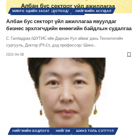
МИКРО ЭДИЙН ЗАСАГ /ДОТООД/
НИЙГМИЙН АСУУДАЛ
ШИНЭ ТОЛЬ СЭТГҮҮЛ
ЭДИЙН ЗАСАГ
Албан бус секторт үйл ажиллагаа явуулдаг
бизнес эрхлэгчдийн өнөөгийн байдлын судалгаа
С. Галбадрах/ШУТИС-ийн Дархан-Уул аймаг дахь Технологийн
сургууль, Доктор (Рh.D), дэд профессор/ Шинэ
…
2020-04-08
НИЙГМИЙН БОДЛОГО
НИЙГЭМ
ШИНЭ ТОЛЬ СЭТГҮҮЛ