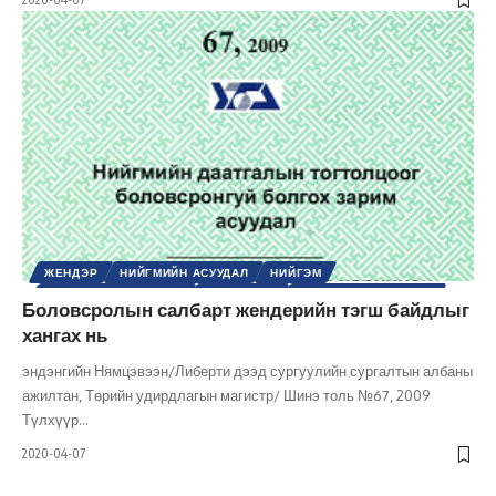
ЖЕНДЭР
НИЙГМИЙН АСУУДАЛ
НИЙГЭМ
ХУВЬ ХҮНИЙ ХӨГЖИЛ
ХҮНИЙ ЭРХ
ШИНЭ ТОЛЬ СЭТГҮҮЛ
Боловсролын салбарт жендерийн тэгш байдлыг
хангах нь
эндэнгийн Нямцэвээн/Либерти дээд сургуулийн сургалтын албаны
ажилтан, Төрийн удирдлагын магистр/ Шинэ толь №67, 2009
Түлхүүр
…
2020-04-07