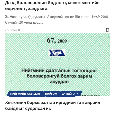
Дээд боловсролын бодлого, менежментийн
өөрчлөлт, хандлага
Ж. Нарантуяа/Удирдлагын Академийн багш/ Шинэ толь №69, 2010
Сүүлийн 20 жилд дээд
…
2020-04-08
НИЙГМИЙН АСУУДАЛ
НИЙГЭМ
ХҮНИЙ ЭРХ
ШИНЭ ТОЛЬ СЭТГҮҮЛ
ЭРХ, ЭРХ ЧӨЛӨӨ
Хөгжлийн бэрхшээлтэй иргэдийн тэтгэврийн
байдлыг судалсан нь