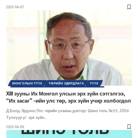
2020-04-07
МОНГОЛЫН ТҮҮХ
ТӨРИЙН УДИРДЛАГА
ТҮҮХ
УЛС ТӨРИЙН СЭТГЭЛГЭЭНИЙ ТҮҮХ / ҮЗЭЛ СУРТАЛ
XIII зууны Их Монгол улсын эрх зүйн сэтгэлгээ,
ХУУЛЬ ЭРХ ЗҮЙ
ШИНЭ ТОЛЬ СЭТГҮҮЛ
ЭРХ ЗҮЙН
“Их засаг” –ийн улс төр, эрх зүйн учир холбогдол
Д.Болд-Эрдэнэ/Улс төрийн ухааны доктор/ Шинэ толь №55, 2006
Түлхүүр үг: эрх зүйн
…
2020-04-06