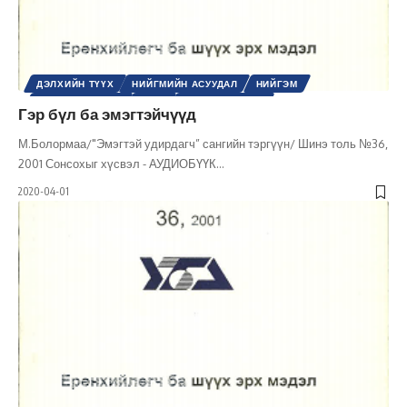
ДЭЛХИЙН ТҮҮХ
НИЙГМИЙН АСУУДАЛ
НИЙГЭМ
ОРГАНИК ХУУЛЬ
ТҮҮХ
ХУУЛЬ ЭРХ ЗҮЙ
Гэр бүл ба эмэгтэйчүүд
ШИНЭ ТОЛЬ СЭТГҮҮЛ
М.Болормаа/"Эмэгтэй удирдагч” сангийн тэргүүн/ Шинэ толь №36,
2001 Сонсохыг хүсвэл - АУДИОБҮҮК
…
2020-04-01