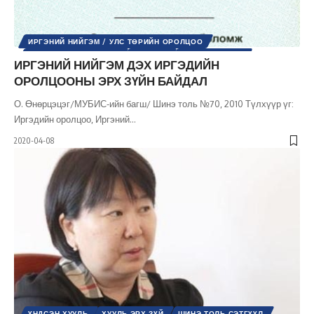
ИРГЭНИЙ НИЙГЭМ / УЛС ТӨРИЙН ОРОЛЦОО
ОЛОН УЛСЫН ЭРХ ЗҮЙ
УЛС ТӨР
ХУУЛЬ ЭРХ ЗҮЙ
ИРГЭНИЙ НИЙГЭМ ДЭХ ИРГЭДИЙН
ШИНЭ ТОЛЬ СЭТГҮҮЛ
ОРОЛЦООНЫ ЭРХ ЗҮЙН БАЙДАЛ
О. Өнөрцэцэг/МУБИС-ийн багш/ Шинэ толь №70, 2010 Түлхүүр үг:
Иргэдийн оролцоо, Иргэний
…
2020-04-08
ҮНДСЭН ХУУЛЬ
ХУУЛЬ ЭРХ ЗҮЙ
ШИНЭ ТОЛЬ СЭТГҮҮЛ