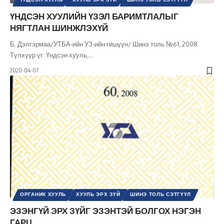
ҮНДСЭН ХУУЛИЙН ҮЗЭЛ БАРИМТЛАЛЫГ
НЯГТЛАН ШИНЖЛЭХҮЙ
Б. Дэлгэрмаа/УТБА-ийн УЗ-ийн гишүүн/ Шинэ толь №61, 2008
Түлхүүр үг: Үндсэн хууль,
…
2020-04-07
ОРГАНИК ХУУЛЬ
ХУУЛЬ ЭРХ ЗҮЙ
ШИНЭ ТОЛЬ СЭТГҮҮЛ
ЭЗЭНГҮЙ ЭРХ ЗҮЙГ ЭЗЭНТЭЙ БОЛГОХ НЭГЭН
ГАРЦ