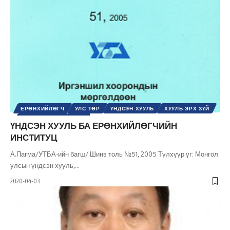
ЕРӨНХИЙЛӨГЧ
УЛС ТӨР
ҮНДСЭН ХУУЛЬ
ХУУЛЬ ЭРХ ЗҮЙ
ШИНЭ ТОЛЬ СЭТГҮҮЛ
ҮНДСЭН ХУУЛЬ БА ЕРӨНХИЙЛӨГЧИЙН
ИНСТИТУЦ
А.Пагма/УТБА-ийн багш/ Шинэ толь №51, 2005 Түлхүүр үг: Монгол
улсын үндсэн хууль,
…
2020-04-03