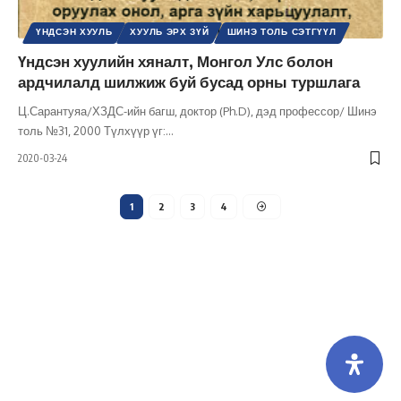
ҮНДСЭН ХУУЛЬ
ХУУЛЬ ЭРХ ЗҮЙ
ШИНЭ ТОЛЬ СЭТГҮҮЛ
Үндсэн хуулийн хяналт, Монгол Улс болон
ардчилалд шилжиж буй бусад орны туршлага
Ц.Сарантуяа/ХЗДС-ийн багш, доктор (Ph.D), дэд профессор/ Шинэ
толь №31, 2000 Түлхүүр үг:
…
2020-03-24
1
2
3
4