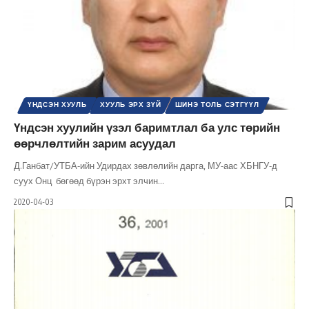
ҮНДСЭН ХУУЛЬ
ХУУЛЬ ЭРХ ЗҮЙ
ШИНЭ ТОЛЬ СЭТГҮҮЛ
Үндсэн хуулийн үзэл баримтлал ба улс төрийн
өөрчлөлтийн зарим асуудал
Д.Ганбат/УТБА-ийн Удирдах зөвлөлийн дарга, МУ-аас ХБНГУ-д
суух Онц бөгөөд бүрэн эрхт элчин
…
2020-04-03