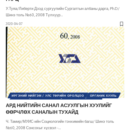
У.Туяа/Либерти Дээд сургуупийн Сургалтын албаны дарга, Ph.D/
Шинэ толь №60, 2008 Түлхүүр
…
2020-04-07
ИРГЭНИЙ НИЙГЭМ / УЛС ТӨРИЙН ОРОЛЦОО
ОРГАНИК ХУУЛЬ
УЛС ТӨР
ХУУЛЬ ЭРХ ЗҮЙ
ШИНЭ ТОЛЬ СЭТГҮҮЛ
АРД НИЙТИЙН САНАЛ АСУУЛГЫН ХУУЛИЙГ
ӨӨРЧЛӨХ САНАЛЫН ТУХАЙД
Ч. Тамир/МУИС-ийн Социологийн тэнхимийн багш/ Шинэ толь
№60, 2008 Сонсохыг хүсвэл -
…