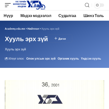
Нүүр
Мэдээ мэдээлэл
Судалгаа
Шинэ Толь
Academy.edu.mn
>
Нийтлэл
>
Хууль эрх зүй
Хууль эрх зүй
Хууль эрх зүй
Илүүг олох:
Олон улсын эрх зүй
Органик хууль
Үндсэн хууль