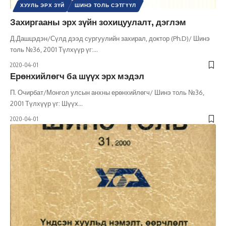
ХУУЛЬ ЭРХ ЗҮЙ
ШИНЭ ТОЛЬ СЭТГҮҮЛ
Захиргааны эрх зүйн зохицуулалт, дэглэм
Д.Дашцэдэн/Сүлд дээд сургуулийн захирал, доктор (Ph.D)/ Шинэ
толь №36, 2001 Түлхүүр үг:
…
2020-04-01
Ерөнхийлөгч ба шүүх эрх мэдэл
П. Очирбат/Монгол улсын анхны ерөнхийлөгч/ Шинэ толь №36,
2001 Түлхүүр үг: Шүүх
…
2020-04-01