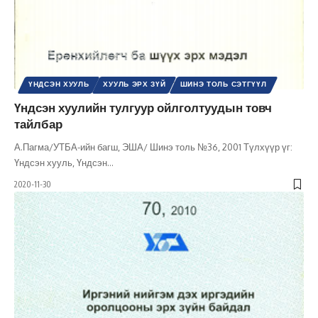
ҮНДСЭН ХУУЛЬ
ХУУЛЬ ЭРХ ЗҮЙ
ШИНЭ ТОЛЬ СЭТГҮҮЛ
Үндсэн хуулийн тулгуур ойлголтуудын товч
тайлбар
А.Пагма/УТБА-ийн багш, ЭША/ Шинэ толь №36, 2001 Түлхүүр үг:
Үндсэн хууль, Үндсэн
…
2020-11-30