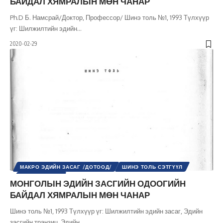
БАЙДАЛ ХЯМРАЛЫН МӨН ЧАНАР
Ph.D Б. Намсрай/Доктор, Профессор/ Шинэ толь №1, 1993 Түлхүүр
үг: Шилжилтийн эдийн
…
2020-02-29
МАКРО ЭДИЙН ЗАСАГ /ДОТООД/
ШИНЭ ТОЛЬ СЭТГҮҮЛ
ЭДИЙН ЗАСАГ
МОНГОЛЫН ЭДИЙН ЗАСГИЙН ОДООГИЙН
БАЙДАЛ ХЯМРАЛЫН МӨН ЧАНАР
Шинэ толь №1, 1993 Түлхүүр үг: Шилжилтийн эдийн засаг, Эдийн
засгийн транзиц, Эдийн
…