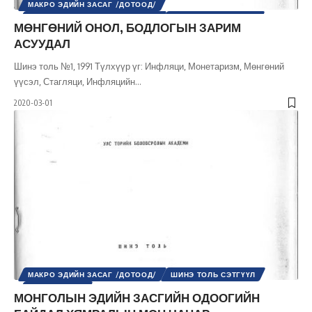
МАКРО ЭДИЙН ЗАСАГ /ДОТООД/
МИКРО ЭДИЙН ЗАСАГ /ДОТООД/
НИЙГМИЙН БОДЛОГО
МӨНГӨНИЙ ОНОЛ, БОДЛОГЫН ЗАРИМ
ШИНЭ ТОЛЬ СЭТГҮҮЛ
АСУУДАЛ
Шинэ толь №1, 1991 Түлхүүр үг: Инфляци, Монетаризм, Мөнгөний
үүсэл, Стагляци, Инфляцийн
…
2020-03-01
МАКРО ЭДИЙН ЗАСАГ /ДОТООД/
ШИНЭ ТОЛЬ СЭТГҮҮЛ
ЭДИЙН ЗАСАГ
МОНГОЛЫН ЭДИЙН ЗАСГИЙН ОДООГИЙН