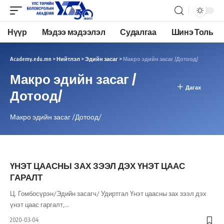
Нүүр
Мэдээ мэдээлэл
Судалгаа
Шинэ Толь
Academy.edu.mn
>
Нийтлэл
>
Эдийн засаг
>
Макро эдийн засаг /Дотоод/
Макро эдийн засаг /
Дотоод/
Макро эдийн засаг /Дотоод/
ҮНЭТ ЦААСНЫ ЗАХ ЗЭЭЛ ДЭХ ҮНЭТ ЦААС
ГАРАЛТ
Ц. Гомбосүрэн/Эдийн засагч/ Удиртгал Үнэт цаасны зах зээл дэх
үнэт цаас гаргалт,
…
2020-03-04