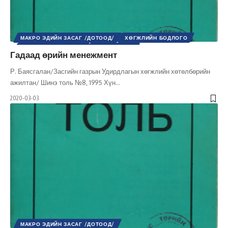
МАКРО ЭДИЙН ЗАСАГ /ДОТООД/
ХӨГЖЛИЙН БОДЛОГО
ШИНЭ ТОЛЬ СЭТГҮҮЛ
ЭДИЙН ЗАСАГ
Гадаад өрийн менежмент
Р. Баясгалан/Засгийн газрын Удирдлагын хөгжлийн хөтөлбөрийн
ажилтан/ Шинэ толь №8, 1995 Хүн
…
2020-03-03
МАКРО ЭДИЙН ЗАСАГ /ДОТООД/