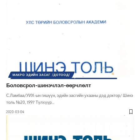
МАКРО ЭДИЙН ЗАСАГ /ДОТООД/
МИКРО ЭДИЙН ЗАСАГ /ДОТООД/
НИЙГМИЙН АСУУДАЛ
Боловсрол-шинэчлэл-өөрчлөлт
НИЙГМИЙН БОДЛОГО
НИЙГЭМ
ШИНЭ ТОЛЬ СЭТГҮҮЛ
ЭДИЙН ЗАСАГ
С.Ламбаа/УИХ-ын гишүүн, эдийн засгийн ухааны дэд доктор/ Шинэ
толь №20, 1997 Түлхүүр
…
2020-03-04