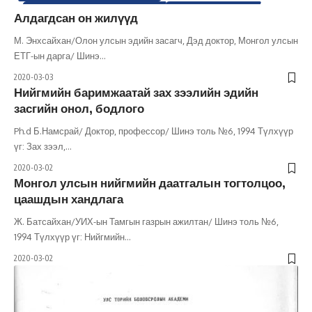
МИКРО ЭДИЙН ЗАСАГ /ДОТООД/
НИЙГМИЙН АСУУДАЛ
Алдагдсан он жилүүд
НИЙГЭМ
СОНГУУЛЬ
УЛС ТӨР
ХӨГЖЛИЙН БОДЛОГО
ШИНЭ ТОЛЬ СЭТГҮҮЛ
ЭДИЙН ЗАСАГ
М. Энхсайхан/Олон улсын эдийн засагч, Дэд доктор, Монгол улсын
ЕТГ-ын дарга/ Шинэ
…
2020-03-03
Нийгмийн баримжаатай зах зээлийн эдийн
засгийн онол, бодлого
Ph.d Б.Намсрай/ Доктор, профессор/ Шинэ толь №6, 1994 Түлхүүр
үг: Зах зээл,
…
2020-03-02
Монгол улсын нийгмийн даатгалын тогтолцоо,
цаашдын хандлага
Ж. Батсайхан/УИХ-ын Тамгын газрын ажилтан/ Шинэ толь №6,
1994 Түлхүүр үг: Нийгмийн
…
2020-03-02