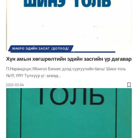
МАКРО ЭДИЙН ЗАСАГ /ДОТООД/
МИКРО ЭДИЙН ЗАСАГ /ДОТООД/
НИЙГМИЙН АСУУДАЛ
Хүн амын хөгшрөлтийн эдийн засгийн үр дагавар
НИЙГЭМ
ШИНЭ ТОЛЬ СЭТГҮҮЛ
ЭДИЙН ЗАСАГ
П.Наранцэцэг/Монгол Бизнес дээд сургуулийн багш/ Шинэ толь
№19, 1997 Түлхүүр үг: ахмад
…
2020-03-04